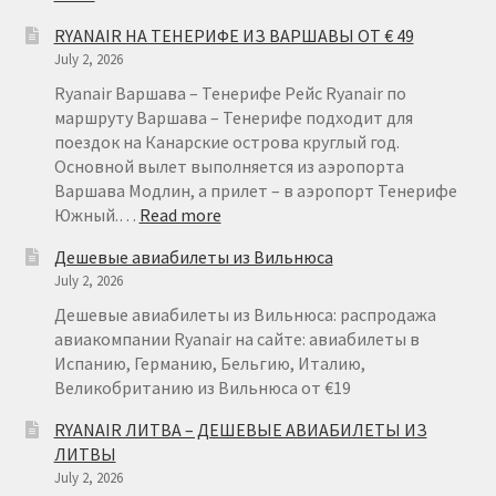
RYANAIR
RYANAIR НА ТЕНЕРИФЕ ИЗ ВАРШАВЫ ОТ € 49
ГЕРМАНИЯ
July 2, 2026
ОТ
€
Ryanair Варшава – Тенерифе Рейс Ryanair по
15
маршруту Варшава – Тенерифе подходит для
поездок на Канарские острова круглый год.
Основной вылет выполняется из аэропорта
Варшава Модлин, а прилет – в аэропорт Тенерифе
:
Южный.…
Read more
RYANAIR
Дешевые авиабилеты из Вильнюса
НА
July 2, 2026
ТЕНЕРИФЕ
ИЗ
Дешевые авиабилеты из Вильнюса: распродажа
ВАРШАВЫ
авиакомпании Ryanair на сайте: авиабилеты в
ОТ
Испанию, Германию, Бельгию, Италию,
€
Великобританию из Вильнюса от €19
49
RYANAIR ЛИТВА – ДЕШЕВЫЕ АВИАБИЛЕТЫ ИЗ
ЛИТВЫ
July 2, 2026