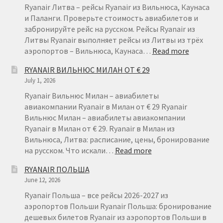
Ryanair Литва – рейсы Ryanair из Вильнюса, Каунаса
и Паланги. Проверьте стоимость авиабилетов и
забронируйте рейс на русском. Рейсы Ryanair из
Литвы Ryanair выполняет рейсы из Литвы из трёх
:
аэропортов – Вильнюса, Каунаса…
Read more
RYANAIR
RYANAIR ВИЛЬНЮС МИЛАН ОТ € 29
ЛИТВА
July 1, 2026
–
ДЕШЕВЫ
Ryanair Вильнюс Милан – авиабилеты
АВИАБИ
авиакомпании Ryanair в Милан от € 29 Ryanair
ИЗ
Вильнюс Милан – авиабилеты авиакомпании
ЛИТВЫ
Ryanair в Милан от € 29. Ryanair в Милан из
Вильнюса, Литва: расписание, цены, бронирование
:
на русском. Что искали…
Read more
RYANAIR
RYANAIR ПОЛЬША
ВИЛЬНЮС
June 12, 2026
МИЛАН
ОТ
Ryanair Польша – все рейсы 2026-2027 из
€
аэропортов Польши Ryanair Польша: бронирование
29
дешевых билетов Ryanair из аэропортов Польши в