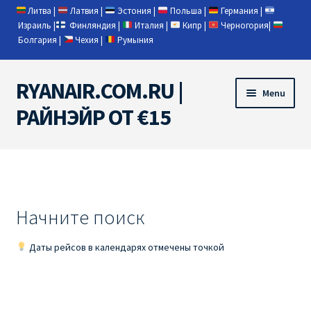
Литва
|
Латвия
|
Эстония
|
Польша
|
Германия
|
Израиль
|
Финляндия
|
Италия
|
Кипр
|
Черногория
|
Болгария
|
Чехия
|
Румыния
RYANAIR.COM.RU |
Skip
Skip
Menu
to
to
РАЙНЭЙР ОТ €15
navigation
content
Home
RYANAIR | ПОИСК АВИАБИЛЕТОВ
Начните поиск
RYANAIR PL ОТ € 9
Даты рейсов в календарях отмечены точкой
Ryanair Беларусь
Ryanair Германия