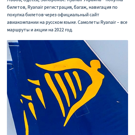
Ryanair изменить дату
билетов, Ryanair регистрация, багаж, навигация по
покупка билетов через официальный сайт
Ryanair изменить фамилию
авиакомпании на русском языке. Самолеты Ryanair – все
маршруты и акции на 2022 год.
Ryanair Испания
RYANAIR ИТАЛИЯ
RYANAIR КУПИТЬ БИЛЕТЫ ENGLISH
Ryanair направления, акции
Ryanair онлайн регистрация
Ryanair ошибка в фамилии, имени
Ryanair пересадки