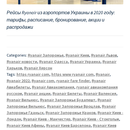
Рейсы Ryanair из аэропортов Украины в 2020 году:
тарифы, расписание, бронирование, акции и
распродажи
Categories:
Ryanair Запорожье
,
Ryanair Киев
,
Ryanair Львов
,
Ryanair новости
,
Ryanair Одесса
,
Ryanair Украина
,
Ryanair
Харьков
,
Ryanair Херсон
Tags:
https ryanair com
,
https www ryanair com
,
Ryanair
,
Ryanair 2022
,
Ryanair com
,
ryanair fare finder
,
Ryanair
Авиабилеты
,
Ryanair Авиакомпания
,
ryanair авиакомпания
русском
,
Ryanair акции
,
Ryanair Билеты
,
Ryanair Валенсия
,
Ryanair Вильнюс
,
Ryanair Запорожье Будапешт
,
Ryanair
Запорожье Вильнюс
,
Ryanair Запорожье Вроцлав
,
Ryanair
Запорожье Гданьск
,
Ryanair Запорожье Краков
,
Ryanair Киев -
Лондон
,
Ryanair Киев - Манчестер
,
Ryanair Киев - Стокгольм
,
Ryanair Киев Афины
,
Ryanair Киев Барселона
,
Ryanair Киев