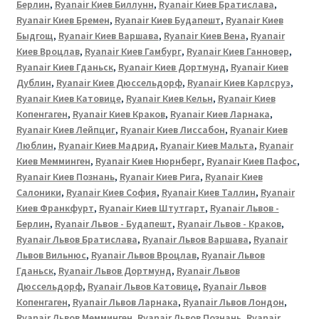
Берлин
,
Ryanair Киев Биллунн
,
Ryanair Киев Братислава
,
Ryanair Киев Бремен
,
Ryanair Киев Будапешт
,
Ryanair Киев
Быдгощ
,
Ryanair Киев Варшава
,
Ryanair Киев Вена
,
Ryanair
Киев Вроцлав
,
Ryanair Киев Гамбург
,
Ryanair Киев Ганновер
,
Ryanair Киев Гданьск
,
Ryanair Киев Дортмунд
,
Ryanair Киев
Дублин
,
Ryanair Киев Дюссельдорф
,
Ryanair Киев Карлсруэ
,
Ryanair Киев Катовице
,
Ryanair Киев Кельн
,
Ryanair Киев
Копенгаген
,
Ryanair Киев Краков
,
Ryanair Киев Ларнака
,
Ryanair Киев Лейпциг
,
Ryanair Киев Лиссабон
,
Ryanair Киев
Люблин
,
Ryanair Киев Мадрид
,
Ryanair Киев Мальта
,
Ryanair
Киев Мемминген
,
Ryanair Киев Нюрнберг
,
Ryanair Киев Пафос
,
Ryanair Киев Познань
,
Ryanair Киев Рига
,
Ryanair Киев
Салоники
,
Ryanair Киев София
,
Ryanair Киев Таллин
,
Ryanair
Киев Франкфурт
,
Ryanair Киев Штутгарт
,
Ryanair Львов -
Берлин
,
Ryanair Львов - Будапешт
,
Ryanair Львов - Краков
,
Ryanair Львов Братислава
,
Ryanair Львов Варшава
,
Ryanair
Львов Вильнюс
,
Ryanair Львов Вроцлав
,
Ryanair Львов
Гданьск
,
Ryanair Львов Дортмунд
,
Ryanair Львов
Дюссельдорф
,
Ryanair Львов Катовице
,
Ryanair Львов
Копенгаген
,
Ryanair Львов Ларнака
,
Ryanair Львов Лондон
,
Ryanair Львов Мемминген
,
Ryanair Львов Познань
,
Ryanair