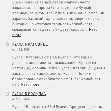
Бронирование авиабилетов Ryanair – часто
задаваемые вопросы Если вы летите Ryanair
впервые, ознакомьтесь с политикой авиакомпании
заранее: базовый тариф может выглядеть очень
выгодно, но итоговая стоимость авиабилета
складывается из деталей – даты, спроса,…
Read
:
more
БРОНИРОВАНИЕ
RYANAIR КАТОВИЦЕ
АВИАБИЛЕТОВ
April 12, 2026
RYANAIR
–
Ryanair Катовице от zł 68 Ryanair Катовице –
FAQ
дешевые авиабилеты авиакомпании Ryanair из
Катовице, Польша. Рейсы Ryanair Катовице, цены и
заказ дешевых авиабилетов Ryanair. Поиск и
бронирование авиабилетов от EUR 15 Авиабилеты
:
на…
Read more
RYANAIR
RYANAIR ВРОЦЛАВ
КАТОВИЦЕ
April 11, 2026
Ryanair Вроцлав от 63 zł Ryanair Вроцлав – дешевые