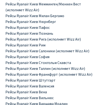
Рейсы Ryanair Киев Мемминген/Мюнхен Вест
(исполняет Wizz Air)
ПРАВИЛА RYANAIR В АЭРОПОРТУ И НА БОРТУ
Рейсы Ryanair Киев Милан Бергамо
Рейсы Ryanair Киев Нюрнберг
ПРАВИЛА ПРОВОЗА БАГАЖА RYANAIR
Рейсы Ryanair Киев Пафос
Рейсы Ryanair Киев Познань
ПУТЕШЕСТВИЕ С ДЕТЬМИ И МЛАДЕНЦАМИ
Рейсы Ryanair Киев Рига (исполняет Wizz Air)
РЕЙСАМИ RYANAIR
Рейсы Ryanair Киев Рим
Рейсы Ryanair Киев Салоники (исполняет Wizz Air)
РЕГИСТРАЦИЯ НА РЕЙС И ДОКУМЕНТЫ ДЛЯ
Рейсы Ryanair Киев София
ПУТЕШЕСТВИЯ РЕЙСАМИ RYANAIR
Рейсы Ryanair Киев Стокгольм Скавста
Рейсы Ryanair Киев Таллин (исполняет Wizz Air)
Информация по бронированию билетов Ryanair
Рейсы Ryanair Киев Франкфурт (исполняет Wizz Air)
Рейсы Ryanair Киев Штутгарт
КАК НАЙТИ ДЕШЕВЫЙ БИЛЕТ
Рейсы Ryanair Киев Валенсия
Рейсы Ryanair Киев Вена
Кипр
Рейсы Ryanair Киев Вильнюс
Рейсы Ryanair Киев Варшава Модлин