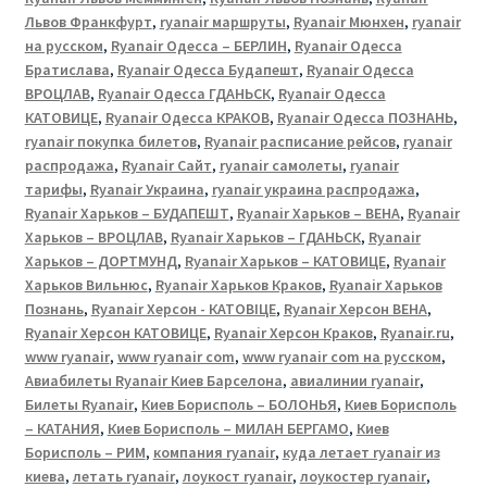
Львов Франкфурт
,
ryanair маршруты
,
Ryanair Мюнхен
,
ryanair
на русском
,
Ryanair Одесса – БЕРЛИН
,
Ryanair Одесса
Братислава
,
Ryanair Одесса Будапешт
,
Ryanair Одесса
ВРОЦЛАВ
,
Ryanair Одесса ГДАНЬСК
,
Ryanair Одесса
КАТОВИЦЕ
,
Ryanair Одесса КРАКОВ
,
Ryanair Одесса ПОЗНАНЬ
,
ryanair покупка билетов
,
Ryanair расписание рейсов
,
ryanair
распродажа
,
Ryanair Сайт
,
ryanair самолеты
,
ryanair
тарифы
,
Ryanair Украина
,
ryanair украина распродажа
,
Ryanair Харьков – БУДАПЕШТ
,
Ryanair Харьков – ВЕНА
,
Ryanair
Харьков – ВРОЦЛАВ
,
Ryanair Харьков – ГДАНЬСК
,
Ryanair
Харьков – ДОРТМУНД
,
Ryanair Харьков – КАТОВИЦЕ
,
Ryanair
Харьков Вильнюс
,
Ryanair Харьков Краков
,
Ryanair Харьков
Познань
,
Ryanair Херсон - КАТОВІЦЕ
,
Ryanair Херсон ВЕНА
,
Ryanair Херсон КАТОВИЦЕ
,
Ryanair Херсон Краков
,
Ryanair.ru
,
www ryanair
,
www ryanair com
,
www ryanair com на русском
,
Авиабилеты Ryanair Киев Барселона
,
авиалинии ryanair
,
Билеты Ryanair
,
Киев Борисполь – БОЛОНЬЯ
,
Киев Борисполь
– КАТАНИЯ
,
Киев Борисполь – МИЛАН БЕРГАМО
,
Киев
Борисполь – РИМ
,
компания ryanair
,
куда летает ryanair из
киева
,
летать ryanair
,
лоукост ryanair
,
лоукостер ryanair
,