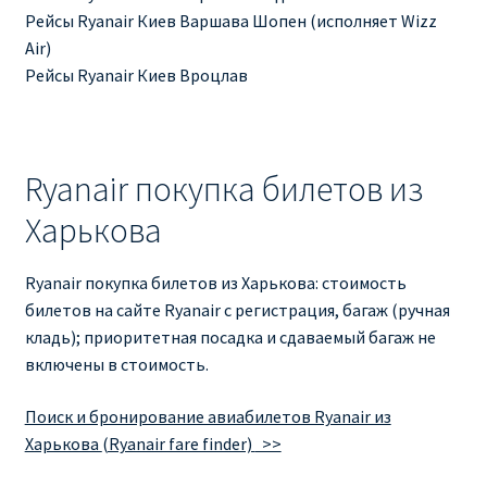
КУПИТЬ АВИАБИЛЕТЫ ДЕШЕВО
Рейсы Ryanair Киев Варшава Шопен (исполняет Wizz
Air)
Рейсы Ryanair Киев Вроцлав
Милан
Париж
Ryanair покупка билетов из
ПРАВИЛА РЕГИСТРАЦИИ
Харькова
ПРИЛОЖЕНИЕ RYANAIR НА РУССКОМ
Ryanair покупка билетов из Харькова: стоимость
ПРОВОЗ БАГАЖА RYANAIR – ПРАВИЛА
билетов на сайте Ryanair с регистрация, багаж (ручная
кладь); приоритетная посадка и сдаваемый багаж не
РАЙАНЭЙР НА РУССКОМ | КНФТФШК
включены в стоимость.
Поиск и бронирование авиабилетов Ryanair из
РЕГИСТРАЦИЯ НА РЕЙС RYANAIR
Харькова
(Ryanair fare finder)
>>
Регистрация ребенка на рейс RYANAIR