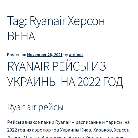
Ryanair из Лондона
Tag:
Ryanair Херсон
RYANAIR ИЗ РИГИ
ВЕНА
Ryanair из Стокгольма
RYANAIR ИЗ ТАЛЛИНА
Posted on
November 28, 2021
by
airlines
RYANAIR РЕЙСЫ ИЗ
Ryanair из Тампере
УКРАИНЫ НА 2022 ГОД
RYANAIR ИЗ ЧЕХИИ | ПРАГА, ОСТРАВА, ПАРДУБИЦЕ,
БРНО
Ryanair рейсы
Ryanair изменение имени
Рейсы авиакомпании Ryanair – расписание и тарифы на
Ryanair изменения
2022 год из аэропортов Украины Киев, Харьков, Херсон,
Львов, Одесса, Запорожье. Ryanair Украина – покупка