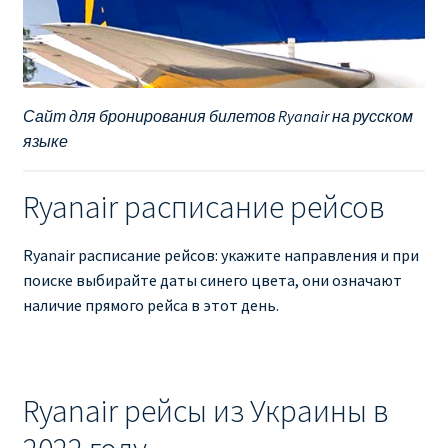
RYANAIR ПОДГОРИЦА, ЧЕРНОГОРИЯ
Ryanair Польша
Сайт для бронирования билетов Ryanair на русском
языке
RYANAIR ПОРТУГАЛИЯ
RYANAIR ПОСАДОЧНЫЙ ТАЛОН – BOARDING PASS
Ryanair расписание рейсов
Ryanair Россия
Ryanair расписание рейсов: укажите направления и при
поиске выбирайте даты синего цвета, они означают
RYANAIR ТЕЛЬ-АВИВ, ЭЙЛАТ, ИЗРАИЛЬ
наличие прямого рейса в этот день.
RYANAIR УКРАИНА | АВИАБИЛЕТЫ ОТ €15
Ryanair рейсы из Украины в
Ryanair Україна из Киева, Одессы, Львова, Харькова,
Херсона от € 15