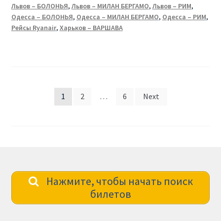
Львов – БОЛОНЬЯ
,
Львов – МИЛАН БЕРГАМО
,
Львов – РИМ
,
Одесса – БОЛОНЬЯ
,
Одесса – МИЛАН БЕРГАМО
,
Одесса – РИМ
,
Рейсы Ryanair
,
Харьков – ВАРШАВА
Posts
1
2
…
6
Next
pagination
Нажмите, чтобы начать поиск
билетов