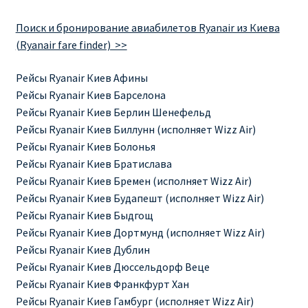
Аликанте
Поиск и бронирование авиабилетов Ryanair из Киева
(Ryanair fare finder) >>
Барселона
Рейсы Ryanair Киев Афины
БИЛЕТЫ RYANAIR | ПОИСК ЛУЧШЕЙ ЦЕНЫ |
Рейсы Ryanair Киев Барселона
БРОНИРОВАНИЕ
Рейсы Ryanair Киев Берлин Шенефельд
Рейсы Ryanair Киев Биллунн (исполняет Wizz Air)
БИЛЕТЫ RYANAIR НА ЗАВТРА КУПИТЬ ОНЛАЙН
Рейсы Ryanair Киев Болонья
Рейсы Ryanair Киев Братислава
ДЕШЕВЫЕ АВИАБИЛЕТЫ В БАРСЕЛОНУ
Рейсы Ryanair Киев Бремен (исполняет Wizz Air)
Рейсы Ryanair Киев Будапешт (исполняет Wizz Air)
ДЕШЕВЫЕ АВИАБИЛЕТЫ В БЕРЛИН
Рейсы Ryanair Киев Быдгощ
Рейсы Ryanair Киев Дортмунд (исполняет Wizz Air)
ДЕШЕВЫЕ АВИАБИЛЕТЫ В БУХАРЕСТ
Рейсы Ryanair Киев Дублин
Рейсы Ryanair Киев Дюссельдорф Веце
ДЕШЕВЫЕ АВИАБИЛЕТЫ В ВАРШАВУ
Рейсы Ryanair Киев Франкфурт Хан
Рейсы Ryanair Киев Гамбург (исполняет Wizz Air)