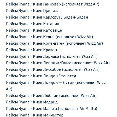
Рейсы Ryanair Киев Ганновер (исполняет Wizz Air)
ДЕШЕВЫЕ АВИАБИЛЕТЫ В ВЕНУ
Рейсы Ryanair Киев Гданьск
Рейсы Ryanair Киев Карлсруэ / Баден-Баден
ДЕШЕВЫЕ АВИАБИЛЕТЫ В ЛОНДОН
Рейсы Ryanair Киев Катания
Рейсы Ryanair Киев Катовице
ДЕШЕВЫЕ АВИАБИЛЕТЫ В МИЛАН
Рейсы Ryanair Киев Кельн (исполняет Wizz Air)
Рейсы Ryanair Киев Копенгаген (исполняет Wizz Air)
ДЕШЕВЫЕ АВИАБИЛЕТЫ В ПАРИЖ
Рейсы Ryanair Киев Краков
Рейсы Ryanair Киев Ларнака (исполняет Wizz Air)
ДЕШЕВЫЕ АВИАБИЛЕТЫ НА КИПР
Рейсы Ryanair Киев Лейпциг/Галле (исполняет Wizz Air)
Рейсы Ryanair Киев Лиссабон (исполняет Wizz Air)
ИНФОРМАЦИЯ ДЛЯ ПАССАЖИРОВ
Рейсы Ryanair Киев Лондон Станстед
Рейсы Ryanair Киев Лондон — Лутон (исполняет Wizz
ВЫБОР И БРОНИРОВАНИЯ МЕСТ В RYANAIR
Air)
Рейсы Ryanair Киев Люблин (исполняет Wizz Air)
ЗАДЕРЖКА, ОТМЕНА, ПЕРЕНОС РЕЙСОВ RYANAIR
Рейсы Ryanair Киев Мадрид
Рейсы Ryanair Киев Мальта (исполняет Air Malta)
ИЗМЕНЕНИЕ БРОНИРОВАНИЯ
Рейсы Ryanair Киев Манчестер