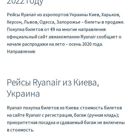
2022 году
RYANAIR.COM НА РУССКОМ – кнфтфшкюсщь
Рейсы Ryanair из аэропортов Украины Киев, Харьков,
Херсон, Львов, Одесса, Запорожье – билеты в продаже.
Авиабилеты Ryanair на Тенерифе от €15
Покупка билетов от €9 на многие направления:
официальный сайт авиакомпании Ryanair сообщает о
АВИАБИЛЕТЫ RYANAIR ОТ € 12
начале распродажи на лето – осень 2020 года.
Направления:
АВИАБИЛЕТЫ ВИЛЬНЮС БАРСЕЛОНА
АВИАБИЛЕТЫ ХЕЛЬСИНКИ МИЛАН
Рейсы Ryanair из Киева,
Акции RYANAIR из Варшавы
Украина
Акции RYANAIR из Вильнюса
Ryanair покупка билетов из Киева: стоимость билетов
на сайте Ryanair с регистрация, багаж (ручная кладь);
Акции RYANAIR из Каунаса
приоритетная посадка и сдаваемый багаж не включены
в стоимость.