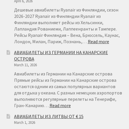
April 6, 2026
Дешевые авиабилеты Ryanair из Финляндии, сезон
2026-2027 Ryanair из Финляндии Ryanair из
Финляндии выполняет рейсы из Хельсинки,
Лапландия Рованиеми, Лаппеенранты и Тампере.
Рейсы Ryanair Финляндия – Вена, Брюссель, Каунас,
:
Лондон, Милан, Париж, Познань,…
Read more
АВИАБИ
АВИАБИЛЕТЫ ИЗ ГЕРМАНИИ НА КАНАРСКИЕ
ИЗ
ОСТРОВА
ФИНЛЯН
March 11, 2026
ОТ
€22
Авиабилеты из Германии на Канарские острова
Прямые рейсы из Германии на Канарские острова
остаются одним из самых популярных вариантов
для отдыха у океана. С разных немецких аэропортов
выполняются регулярные перелеты на Тенерифе,
:
Гран-Канарию…
Read more
АВИАБИЛЕТЫ
АВИАБИЛЕТЫ ИЗ ЛИТВЫ ОТ € 15
ИЗ
March 1, 2026
ГЕРМАНИИ