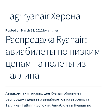
Ryanair из Лондона
Tag:
ryanair Херона
RYANAIR ИЗ РИГИ
Ryanair из Стокгольма
Posted on
March 18, 2012
by
airlines
Распродажа Ryanair:
RYANAIR ИЗ ТАЛЛИНА
авиабилеты по низким
Ryanair из Тампере
ценам на полеты из
RYANAIR ИЗ ЧЕХИИ | ПРАГА, ОСТРАВА, ПАРДУБИЦЕ,
БРНО
Таллина
Ryanair изменение имени
Авиакомпания низких цен Ryanair объявляет
Ryanair изменения
распродажу дешевых авиабилетов из аэропорта
Таллина (Tallinn), Эстония. Авиабилеты Ryanair по