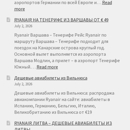
аэропортов Германии по всей Европе и…
Read
:
more
ПРАВИЛА RYANAIR В АЭРОПОРТУ И НА БОРТУ
RYANAIR
RYANAIR НА ТЕНЕРИФЕ ИЗ ВАРШАВЫ ОТ € 49
ГЕРМАНИЯ
July 2, 2026
ОТ
ПРАВИЛА ПРОВОЗА БАГАЖА RYANAIR
€
Ryanair Варшава – Тенерифе Рейс Ryanair по
15
маршруту Варшава – Тенерифе подходит для
ПУТЕШЕСТВИЕ С ДЕТЬМИ И МЛАДЕНЦАМИ
поездок на Канарские острова круглый год.
РЕЙСАМИ RYANAIR
Основной вылет выполняется из аэропорта
Варшава Модлин, а прилет – в аэропорт Тенерифе
РЕГИСТРАЦИЯ НА РЕЙС И ДОКУМЕНТЫ ДЛЯ
:
Южный.…
Read more
RYANAIR
ПУТЕШЕСТВИЯ РЕЙСАМИ RYANAIR
Дешевые авиабилеты из Вильнюса
НА
July 2, 2026
ТЕНЕРИФЕ
Информация по бронированию билетов Ryanair
ИЗ
Дешевые авиабилеты из Вильнюса: распродажа
ВАРШАВЫ
авиакомпании Ryanair на сайте: авиабилеты в
КАК НАЙТИ ДЕШЕВЫЙ БИЛЕТ
ОТ
Испанию, Германию, Бельгию, Италию,
€
Великобританию из Вильнюса от €19
49
Кипр
RYANAIR ЛИТВА – ДЕШЕВЫЕ АВИАБИЛЕТЫ ИЗ
ЛИТВЫ