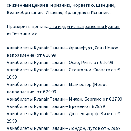
Ryanair изменить дату
сниженным ценам в Германию, Норвегию, Швецию,
Великобританию, Италию, Ирландию и Испанию.
Ryanair изменить фамилию
Проверить цены на
эти и другие направления Ryanair
Ryanair Испания
из Эстонии..>>
Авиабилеты Ryanair Таллин – Франкфурт, Хан (Новое
RYANAIR ИТАЛИЯ
направление) от € 10.99
Авиабилеты Ryanair Таллин – Осло, Ригге от € 10.99
RYANAIR КУПИТЬ БИЛЕТЫ ENGLISH
Авиабилеты Ryanair Таллин – Стокгольм, Скавста от €
10.99
Ryanair направления, акции
Авиабилеты Ryanair Таллин – Манчестер (Новое
направление) от € 20.99
Ryanair онлайн регистрация
Авиабилеты Ryanair Таллин – Милан, Бергамо от € 27.99
Авиабилеты Ryanair Таллин – Бремен от € 29.99
Ryanair ошибка в фамилии, имени
Авиабилеты Ryanair Таллин – Дюссельдорф, Визе от €
29.99
Ryanair пересадки
Авиабилеты Ryanair Таллин – Лондон, Лутон от € 29.99