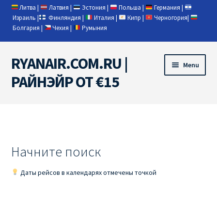
Литва
|
Латвия
|
Эстония
|
Польша
|
Германия
|
Израиль
|
Финляндия
|
Италия
|
Кипр
|
Черногория
|
Болгария
|
Чехия
|
Румыния
RYANAIR.COM.RU |
Skip
Skip
Menu
to
to
РАЙНЭЙР ОТ €15
navigation
content
Home
RYANAIR | ПОИСК АВИАБИЛЕТОВ
Начните поиск
RYANAIR PL ОТ € 9
Даты рейсов в календарях отмечены точкой
Ryanair Беларусь
Ryanair Германия