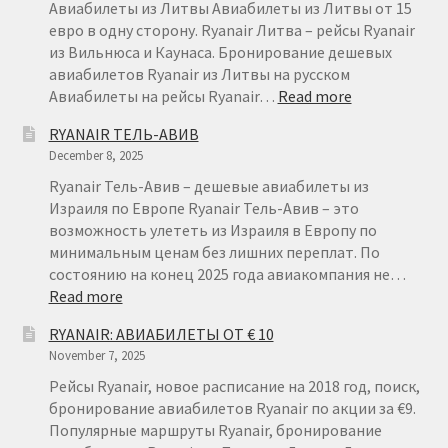
НА
Авиабилеты из Литвы Авиабилеты из Литвы от 15
КАНАРСКИЕ
евро в одну сторону. Ryanair Литва – рейсы Ryanair
ОСТРОВА
из Вильнюса и Каунаса. Бронирование дешевых
авиабилетов Ryanair из Литвы на русском
:
Авиабилеты на рейсы Ryanair…
Read more
АВИАБИЛЕТ
RYANAIR ТЕЛЬ-АВИВ
ИЗ
December 8, 2025
ЛИТВЫ
ОТ
Ryanair Тель-Авив – дешевые авиабилеты из
€
Израиля по Европе Ryanair Тель-Авив – это
15
возможность улететь из Израиля в Европу по
минимальным ценам без лишних переплат. По
состоянию на конец 2025 года авиакомпания не…
:
Read more
RYANAIR
RYANAIR: АВИАБИЛЕТЫ ОТ € 10
ТЕЛЬ-
November 7, 2025
АВИВ
Рейсы Ryanair, новое расписание на 2018 год, поиск,
бронирование авиабилетов Ryanair по акции за €9.
Популярные маршруты Ryanair, бронирование