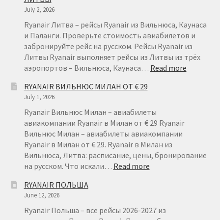
КУПИТЬ АВИАБИЛЕТЫ ДЕШЕВО
July 2, 2026
Ryanair Литва – рейсы Ryanair из Вильнюса, Каунаса
Милан
и Паланги. Проверьте стоимость авиабилетов и
забронируйте рейс на русском. Рейсы Ryanair из
Литвы Ryanair выполняет рейсы из Литвы из трёх
Париж
:
аэропортов – Вильнюса, Каунаса…
Read more
RYANAIR
RYANAIR ВИЛЬНЮС МИЛАН ОТ € 29
ПРАВИЛА РЕГИСТРАЦИИ
ЛИТВА
July 1, 2026
–
ДЕШЕВЫ
Ryanair Вильнюс Милан – авиабилеты
ПРИЛОЖЕНИЕ RYANAIR НА РУССКОМ
АВИАБИ
авиакомпании Ryanair в Милан от € 29 Ryanair
ИЗ
Вильнюс Милан – авиабилеты авиакомпании
ПРОВОЗ БАГАЖА RYANAIR – ПРАВИЛА
ЛИТВЫ
Ryanair в Милан от € 29. Ryanair в Милан из
Вильнюса, Литва: расписание, цены, бронирование
РАЙАНЭЙР НА РУССКОМ | КНФТФШК
:
на русском. Что искали…
Read more
RYANAIR
RYANAIR ПОЛЬША
ВИЛЬНЮС
РЕГИСТРАЦИЯ НА РЕЙС RYANAIR
June 12, 2026
МИЛАН
ОТ
Ryanair Польша – все рейсы 2026-2027 из
Регистрация ребенка на рейс RYANAIR
€