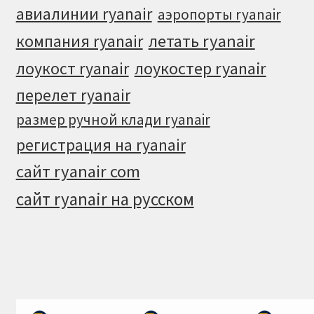
авиалинии ryanair
аэропорты ryanair
летать ryanair
компания ryanair
лоукостер ryanair
лоукост ryanair
перелет ryanair
размер ручной клади ryanair
регистрация на ryanair
сайт ryanair com
сайт ryanair на русском