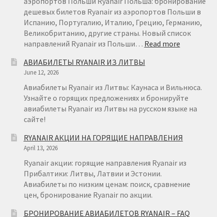
аэропортов Польши Ryanair Польша: бронирование
29
дешевых билетов Ryanair из аэропортов Польши в
Испанию, Португалию, Италию, Грецию, Германию,
Рим
Великобританию, другие страны. Новый список
:
направлений Ryanair из Польши…
Read more
Рождественские направления от € 9
RYANAIR
АВИАБИЛЕТЫ RYANAIR ИЗ ЛИТВЫ
ПОЛЬША
June 12, 2026
Райнэйр на русском
Авиабилеты Ryanair из Литвы: Каунаса и Вильнюса.
Узнайте о горящих предложениях и бронируйте
О сайте
авиабилеты Ryanair из Литвы на русском языке на
сайте!
RYANAIR АКЦИИ НА ГОРЯЩИЕ НАПРАВЛЕНИЯ
April 13, 2026
Ryanair акции: горящие направления Ryanair из
Прибалтики: Литвы, Латвии и Эстонии.
Авиабилеты по низким ценам: поиск, сравнение
цен, бронирование Ryanair по акции.
БРОНИРОВАНИЕ АВИАБИЛЕТОВ RYANAIR – FAQ