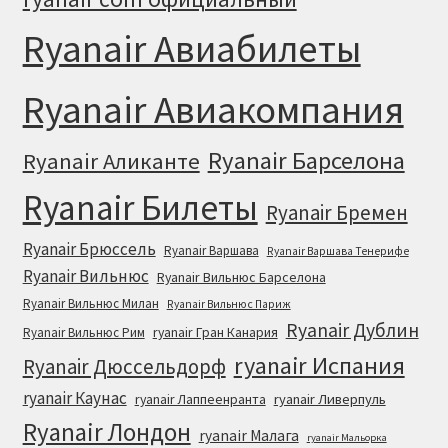
Ryanair Авиабилеты
Ryanair Авиакомпания
Ryanair Барселона
Ryanair Аликанте
Ryanair Билеты
Ryanair Бремен
Ryanair Брюссель
Ryanair Варшава
Ryanair Варшава Тенерифе
Ryanair Вильнюс
Ryanair Вильнюс Барселона
Ryanair Вильнюс Милан
Ryanair Вильнюс Париж
Ryanair Дублин
ryanair Гран Канария
Ryanair Вильнюс Рим
ryanair Испания
Ryanair Дюссельдорф
ryanair Каунас
ryanair Лаппеенранта
ryanair Ливерпуль
Ryanair Лондон
ryanair Малага
ryanair Мальорка