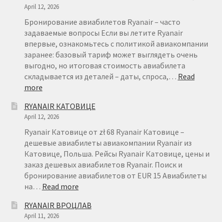
April 12, 2026
Бронирование авиабилетов Ryanair – часто
задаваемые вопросы Если вы летите Ryanair
впервые, ознакомьтесь с политикой авиакомпании
заранее: базовый тариф может выглядеть очень
выгодно, но итоговая стоимость авиабилета
складывается из деталей – даты, спроса,…
Read
:
more
БРОНИРОВАНИЕ
RYANAIR КАТОВИЦЕ
АВИАБИЛЕТОВ
April 12, 2026
RYANAIR
–
Ryanair Катовице от zł 68 Ryanair Катовице –
FAQ
дешевые авиабилеты авиакомпании Ryanair из
Катовице, Польша. Рейсы Ryanair Катовице, цены и
заказ дешевых авиабилетов Ryanair. Поиск и
бронирование авиабилетов от EUR 15 Авиабилеты
:
на…
Read more
RYANAIR
RYANAIR ВРОЦЛАВ
КАТОВИЦЕ
April 11, 2026