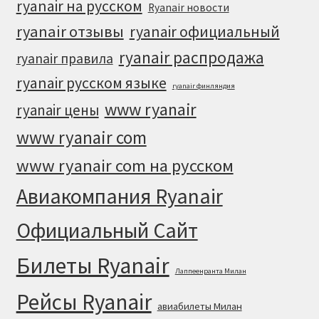
ryanair на русском
Ryanair новости
ryanair отзывы
ryanair официальный
ryanair распродажа
ryanair правила
ryanair русском языке
ryanair финляндия
www ryanair
ryanair цены
www ryanair com
www ryanair com на русском
Авиакомпания Ryanair
Официальный Cайт
Билеты Ryanair
Лаппеенранта Милан
Рейсы Ryanair
авиабилеты Милан