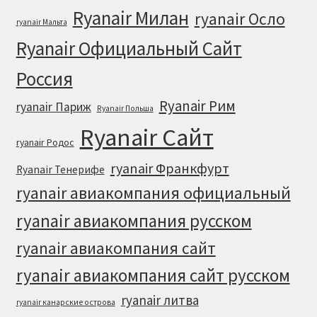
Ryanair Милан
ryanair Осло
ryanair Мальта
Ryanair Официальный Cайт
Россия
Ryanair Рим
ryanair Париж
Ryanair Польша
Ryanair Сайт
ryanair Родос
ryanair Франкфурт
Ryanair Тенерифе
ryanair авиакомпания официальный
ryanair авиакомпания русском
ryanair авиакомпания сайт
ryanair авиакомпания сайт русском
ryanair литва
ryanair канарские острова