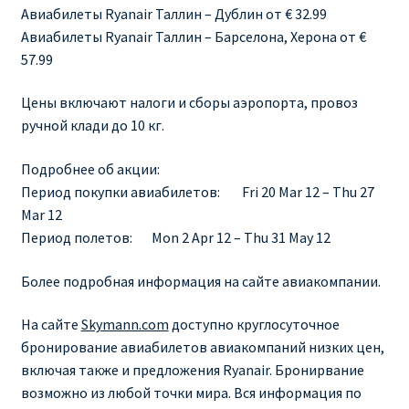
Авиабилеты Ryanair Таллин – Дублин от € 32.99
RYANAIR ПОДГОРИЦА, ЧЕРНОГОРИЯ
Авиабилеты Ryanair Таллин – Барселона, Херона от €
57.99
Ryanair Польша
Цены включают налоги и сборы аэропорта, провоз
ручной клади до 10 кг.
RYANAIR ПОРТУГАЛИЯ
Подробнее об акции:
RYANAIR ПОСАДОЧНЫЙ ТАЛОН – BOARDING PASS
Период покупки авиабилетов: Fri 20 Mar 12 – Thu 27
Mar 12
Ryanair Россия
Период полетов: Mon 2 Apr 12 – Thu 31 May 12
RYANAIR ТЕЛЬ-АВИВ, ЭЙЛАТ, ИЗРАИЛЬ
Более подробная информация на сайте авиакомпании.
На сайте
Skymann.com
доступно круглосуточное
RYANAIR УКРАИНА | АВИАБИЛЕТЫ ОТ €15
бронирование авиабилетов авиакомпаний низких цен,
включая также и предложения Ryanair. Бронирвание
Ryanair Україна из Киева, Одессы, Львова, Харькова,
возможно из любой точки мира. Вся информация по
Херсона от € 15