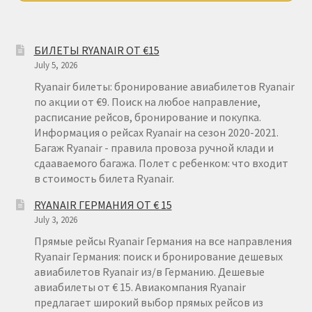
ДЕШЕВЫЕ АВИАБИЛЕТЫ В ВЕНУ
ДЕШЕВЫЕ АВИАБИЛЕТЫ В ЛОНДОН
БИЛЕТЫ RYANAIR ОТ €15
July 5, 2026
ДЕШЕВЫЕ АВИАБИЛЕТЫ В МИЛАН
Ryanair билеты: бронирование авиабилетов Ryanair
по акции от €9. Поиск на любое направление,
расписание рейсов, бронирование и покупка.
ДЕШЕВЫЕ АВИАБИЛЕТЫ В ПАРИЖ
Информация о рейсах Ryanair на сезон 2020-2021.
Багаж Ryanair - правила провоза ручной клади и
ДЕШЕВЫЕ АВИАБИЛЕТЫ НА КИПР
сдааваемого багажа. Полет с ребенком: что входит
в стоимость билета Ryanair.
ИНФОРМАЦИЯ ДЛЯ ПАССАЖИРОВ
RYANAIR ГЕРМАНИЯ ОТ € 15
July 3, 2026
ВЫБОР И БРОНИРОВАНИЯ МЕСТ В RYANAIR
Прямые рейсы Ryanair Германия на все направления
Ryanair Германия: поиск и бронирование дешевых
ЗАДЕРЖКА, ОТМЕНА, ПЕРЕНОС РЕЙСОВ RYANAIR
авиабилетов Ryanair из/в Германию. Дешевые
авиабилеты от € 15. Авиакомпания Ryanair
предлагает широкий выбор прямых рейсов из
ИЗМЕНЕНИЕ БРОНИРОВАНИЯ