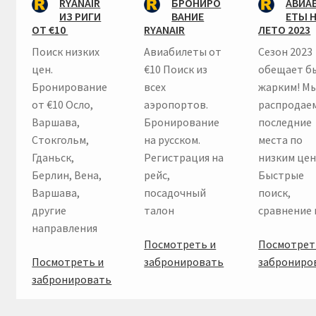
RYANAIR
БРОНИРО
АВИА
ИЗ РИГИ
ВАНИЕ
ЕТЫ 
ОТ €10
RYANAIR
ЛЕТО 2023
Поиск низких
Авиабилеты от
Сезон 2023
цен.
€10 Поиск из
обещает б
Бронирование
всех
жарким! М
от €10 Осло,
аэропортов.
распродае
Варшава,
Бронирование
последние
Стокгольм,
на русском.
места по
Гданьск,
Регистрация на
низким цен
Берлин, Вена,
рейс,
Быстрые
Варшава,
посадочный
поиск,
другие
талон
сравнение 
направления
Посмотреть и
Посмотрет
Посмотреть и
забронировать
заброниро
забронировать