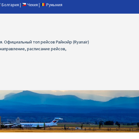
Болгария
|
Чехия
|
Румыния
ия. Официальный топ рейсов Райнэйр (Ryanair)
 направление, расписание рейсов,
ия
Ryanair дешевые авиабилеты
air из Лаппеенранты
Ryanair из Лондона
ПРАГА, ОСТРАВА, ПАРДУБИЦЕ, БРНО