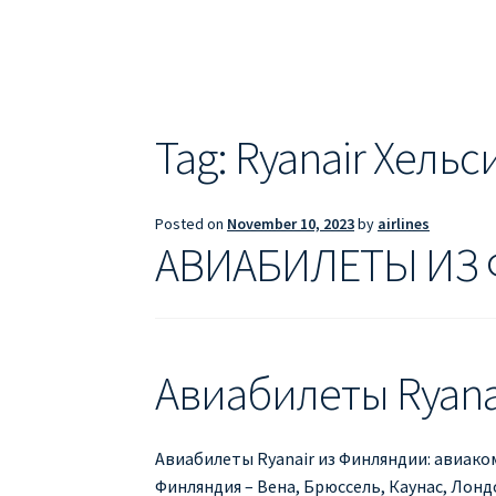
ДЕШЕВЫЕ АВИАБИЛЕТЫ В БАРСЕЛОНУ
Д
ДЕШЕВЫЕ АВИАБИЛЕТЫ В ВАРШАВУ
ДЕШ
ДЕШЕВЫЕ АВИАБИЛЕТЫ В ПАРИЖ
ДЕШЕВ
Tag:
Ryanair Хельс
Информация по бронированию билетов Ry
Posted on
November 10, 2023
by
airlines
ПРАВИЛА РЕГИСТРАЦИИ
ПРИЛОЖЕНИЕ RY
АВИАБИЛЕТЫ ИЗ
РЕГИСТРАЦИЯ НА РЕЙС RYANAIR
Регистра
Авиабилеты Ryana
Авиабилеты Ryanair из Финляндии: авиако
Финляндия – Вена, Брюссель, Каунас, Лонд