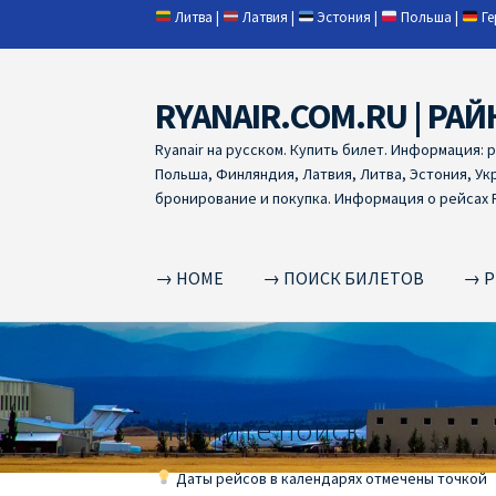
Литва
|
Латвия
|
Эстония
|
Польша
|
Г
RYANAIR.COM.RU | РАЙ
Skip
Skip
to
to
Ryanair на русском. Купить билет. Информация: 
navigation
content
Польша, Финляндия, Латвия, Литва, Эстония, Ук
бронирование и покупка. Информация о рейсах R
→ HOME
→ ПОИСК БИЛЕТОВ
→ Р
Home
RYANAIR | ПОИСК АВИАБИЛЕТОВ
RYA
RYANAIR ДОБАВИТЬ БАГАЖ
Ryanair зміни
R
Начните поиск
RYANAIR ИЗ РИГИ
Ryanair из Стокгольма
R
Даты рейсов в календарях отмечены точкой