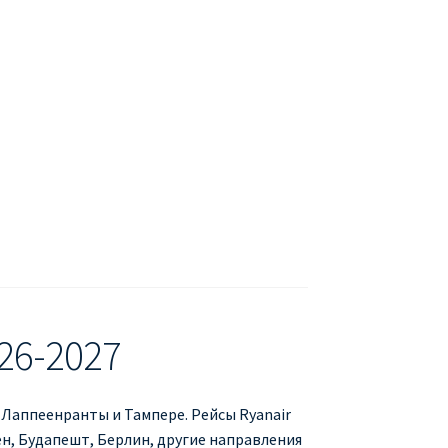
БУХАРЕСТ
ДОН
ДЕШЕВЫЕ АВИАБИЛЕТЫ В МИЛАН
В
ЕТЫ ДЕШЕВО
Милан
Париж
АНЭЙР НА РУССКОМ | КНФТФШК
 от € 9
Райнэйр на русском
О сайте
26-2027
 Лаппеенранты и Тампере. Рейсы Ryanair
ен, Будапешт, Берлин, другие направления