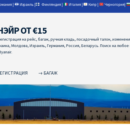
ермания
|
Израиль
|
Финляндия
|
Италия
|
Кипр
|
Черногория
|
НЭЙР ОТ €15
регистрация на рейс, багаж, ручная кладь, посадочный талон, изменен
раина, Молдова, Израиль, Германия, Россия, Беларусь. Поиск на любое
yanair.
ЕГИСТРАЦИЯ
→ БАГАЖ
NAIR PL ОТ € 9
Ryanair Беларусь
Ryanair Германия
Ryanair Грец
yanair из Варшавы
Ryanair из Вильнюса
Ryanair из Каунаса
Ryan
YANAIR ИЗ ТАЛЛИНА
Ryanair из Тампере
RYANAIR ИЗ ЧЕХИИ | 