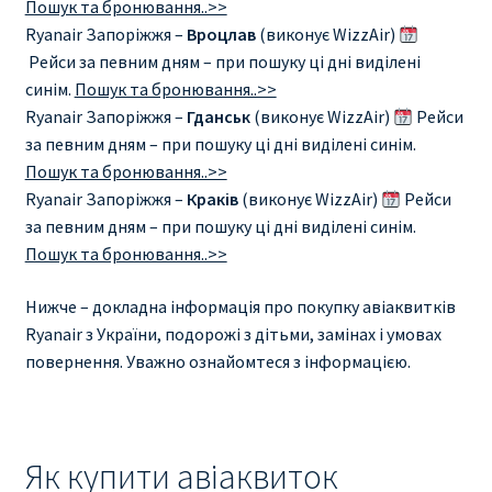
Пошук та бронювання..>>
Ryanair Запоріжжя –
Вроцлав
(виконує WizzAir)
Рейси за певним дням – при пошуку ці дні виділені
синім.
Пошук та бронювання..>>
Ryanair Запоріжжя –
Гданськ
(виконує WizzAir)
Рейси
за певним дням – при пошуку ці дні виділені синім.
Пошук та бронювання..>>
Ryanair Запоріжжя –
Краків
(виконує WizzAir)
Рейси
за певним дням – при пошуку ці дні виділені синім.
Пошук та бронювання..>>
Нижче – докладна інформація про покупку авіаквитків
Ryanair з України, подорожі з дітьми, замінах і умовах
повернення. Уважно ознайомтеся з інформацією.
Як купити авіаквиток