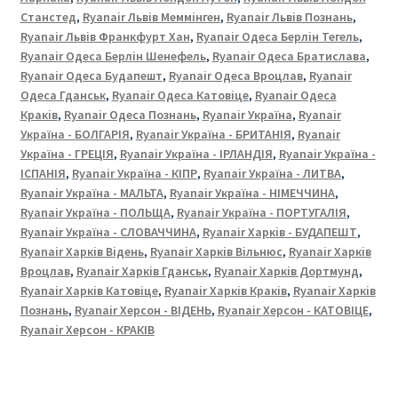
Станстед
,
Ryanair Львів Меммінген
,
Ryanair Львів Познань
,
Ryanair Львів Франкфурт Хан
,
Ryanair Одеса Берлін Тегель
,
Ryanair Одеса Берлін Шенефель
,
Ryanair Одеса Братислава
,
Ryanair Одеса Будапешт
,
Ryanair Одеса Вроцлав
,
Ryanair
Одеса Гданськ
,
Ryanair Одеса Катовіце
,
Ryanair Одеса
Краків
,
Ryanair Одеса Познань
,
Ryanair Україна
,
Ryanair
Україна - БОЛГАРІЯ
,
Ryanair Україна - БРИТАНІЯ
,
Ryanair
Україна - ГРЕЦІЯ
,
Ryanair Україна - ІРЛАНДІЯ
,
Ryanair Україна -
ІСПАНІЯ
,
Ryanair Україна - КІПР
,
Ryanair Україна - ЛИТВА
,
Ryanair Україна - МАЛЬТА
,
Ryanair Україна - НІМЕЧЧИНА
,
Ryanair Україна - ПОЛЬЩА
,
Ryanair Україна - ПОРТУГАЛІЯ
,
Ryanair Україна - СЛОВАЧЧИНА
,
Ryanair Харків - БУДАПЕШТ
,
Ryanair Харків Відень
,
Ryanair Харків Вільнюс
,
Ryanair Харків
Вроцлав
,
Ryanair Харків Гданськ
,
Ryanair Харків Дортмунд
,
Ryanair Харків Катовіце
,
Ryanair Харків Краків
,
Ryanair Харків
Познань
,
Ryanair Херсон - ВІДЕНЬ
,
Ryanair Херсон - КАТОВІЦЕ
,
Ryanair Херсон - КРАКІВ