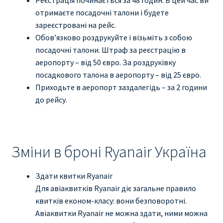
отримаєте посадочні талони і будете
зареєстровані на рейс.
Обов’язково роздрукуйте і візьміть з собою
посадочні талони. Штраф за реєстрацію в
аеропорту – від 50 євро. За роздруківку
посадкового талона в аеропорту – від 25 євро.
Приходьте в аеропорт заздалегідь – за 2 години
до рейсу.
Зміни в броні Ryanair Україна
Здати квитки Ryanair
Для авіаквитків Ryanair діє загальне правило
квитків економ-класу: вони безповоротні.
Авіаквитки Ryanair не можна здати, ними можна