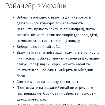
Райанейр з України
Виберіть напрямок, вкажіть дати (виберіть
дати синього кольору, вони означають
наявність прямого рейсу на ваш напрям), потім
вкажіть кількість і тип пасажирів (дорослі, діти,
немовлята), натисніть кнопку пошуку.
Виберіть потрібний рейс.
Вкажіть імена та прізвища пасажирів в точності,
як у паспорті. За наступну зміну імен авіакомпанія
стягує штраф від 120 євро. Вкажіть email та
контактні дані покупця. Виберіть необхідний
багаж.
Сплатіть квитки розрахункової картою.
Після оплати на вказаний email ви отримаєте
підтвердження бронювання. Внесіть паспортні
дані для реєстрації.
Реєстрація починається за 48 годин. В цей час ви