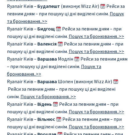
Ryanair Київ –
Будапешт
(виконує Wizz Air)
Рейси за
RYANAIR.COM НА РУССКОМ – кнфтфшкюсщь
певним дням – при пошуку ці дні виділені синім.
Пошук
та бронювання..>>
Авиабилеты Ryanair на Тенерифе от €15
Ryanair Київ –
Бидгощ
Рейси за певним дням – при
пошуку ці дні виділені синім.
Пошук та бронювання..>>
АВИАБИЛЕТЫ RYANAIR ОТ € 12
Ryanair Київ –
Валенсія
Рейси за певним дням – при
пошуку ці дні виділені синім.
Пошук та бронювання..>>
Ryanair Київ –
Варшава
Модлін
Рейси за певним дням
АВИАБИЛЕТЫ ВИЛЬНЮС БАРСЕЛОНА
– при пошуку ці дні виділені синім.
Пошук та
бронювання..>>
АВИАБИЛЕТЫ ХЕЛЬСИНКИ МИЛАН
Ryanair Київ –
Варшава
Шопен (виконує Wizz Air)
Рейси за певним дням – при пошуку ці дні виділені
Акции RYANAIR из Варшавы
синім.
Пошук та бронювання..>>
Ryanair Київ –
Відень
Рейси за певним дням – при
Акции RYANAIR из Вильнюса
пошуку ці дні виділені синім.
Пошук та бронювання..>>
Ryanair Київ –
Вільнюс
Рейси за певним дням – при
Акции RYANAIR из Каунаса
пошуку ці дні виділені синім.
Пошук та бронювання..>>
Ryanair Київ –
Вроцлав
Рейси за певним дням – при