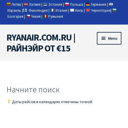
Литва
|
Латвия
|
Эстония
|
Польша
|
Германия
|
Израиль
|
Финляндия
|
Италия
|
Кипр
|
Черногория
|
Болгария
|
Чехия
|
Румыния
RYANAIR.COM.RU |
Skip
Skip
Menu
to
to
РАЙНЭЙР ОТ €15
navigation
content
Home
RYANAIR | ПОИСК АВИАБИЛЕТОВ
Начните поиск
RYANAIR PL ОТ € 9
Даты рейсов в календарях отмечены точкой
Ryanair Беларусь
Ryanair Германия