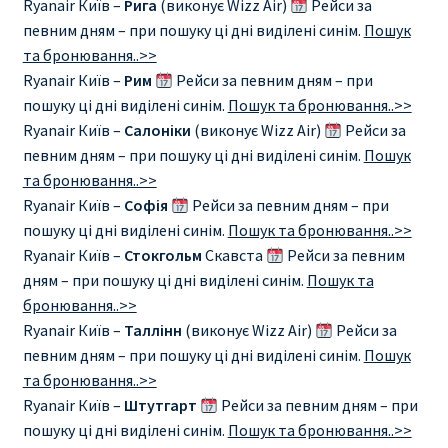
Ryanair Київ –
Рига
(виконує Wizz Air)
Рейси за
певним дням – при пошуку ці дні виділені синім.
Пошук
Рим
та бронювання..>>
Ryanair Київ –
Рим
Рейси за певним дням – при
Рождественские направления от € 9
пошуку ці дні виділені синім.
Пошук та бронювання..>>
Ryanair Київ –
Салоніки
(виконує Wizz Air)
Рейси за
Райнэйр на русском
певним дням – при пошуку ці дні виділені синім.
Пошук
та бронювання..>>
Ryanair Київ –
Софія
Рейси за певним дням – при
О сайте
пошуку ці дні виділені синім.
Пошук та бронювання..>>
Ryanair Київ –
Стокгольм
Скавста
Рейси за певним
дням – при пошуку ці дні виділені синім.
Пошук та
бронювання..>>
Ryanair Київ –
Таллінн
(виконує Wizz Air)
Рейси за
певним дням – при пошуку ці дні виділені синім.
Пошук
та бронювання..>>
Ryanair Київ –
Штутгарт
Рейси за певним дням – при
пошуку ці дні виділені синім.
Пошук та бронювання..>>