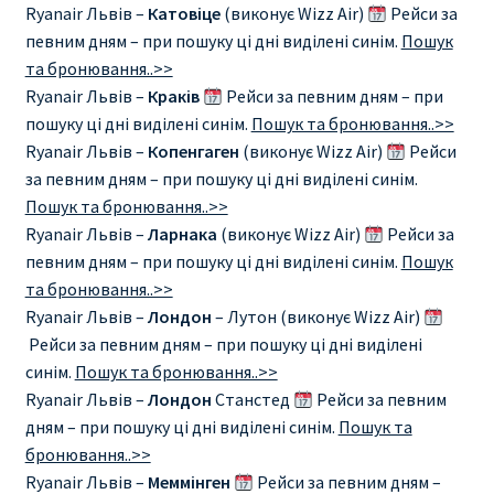
Ryanair Львів –
Катовіце
(виконує Wizz Air)
Рейси за
певним дням – при пошуку ці дні виділені синім.
Пошук
та бронювання..>>
Ryanair Львів –
Краків
Рейси за певним дням – при
пошуку ці дні виділені синім.
Пошук та бронювання..>>
Ryanair Львів –
Копенгаген
(виконує Wizz Air)
Рейси
за певним дням – при пошуку ці дні виділені синім.
Пошук та бронювання..>>
Ryanair Львів –
Ларнака
(виконує Wizz Air)
Рейси за
певним дням – при пошуку ці дні виділені синім.
Пошук
та бронювання..>>
Ryanair Львів –
Лондон
– Лутон (виконує Wizz Air)
Рейси за певним дням – при пошуку ці дні виділені
синім.
Пошук та бронювання..>>
Ryanair Львів –
Лондон
Станстед
Рейси за певним
дням – при пошуку ці дні виділені синім.
Пошук та
бронювання..>>
Ryanair Львів –
Меммінген
Рейси за певним дням –