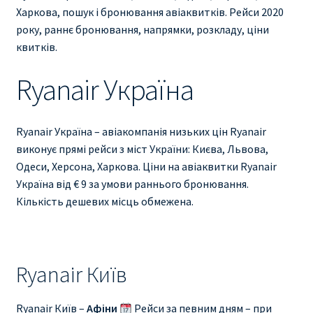
Ryanair изменить дату
Харкова, пошук і бронювання авіаквитків. Рейси 2020
року, раннє бронювання, напрямки, розкладу, ціни
Ryanair изменить фамилию
квитків.
Ryanair Україна
Ryanair Испания
RYANAIR ИТАЛИЯ
Ryanair Україна – авіакомпанія низьких цін Ryanair
виконує прямі рейси з міст України: Києва, Львова,
RYANAIR КУПИТЬ БИЛЕТЫ ENGLISH
Одеси, Херсона, Харкова. Ціни на авіаквитки Ryanair
Україна від € 9 за умови раннього бронювання.
Ryanair направления, акции
Кількість дешевих місць обмежена.
Ryanair онлайн регистрация
Ryanair ошибка в фамилии, имени
Ryanair Київ
Ryanair пересадки
Ryanair Київ –
Афіни
Рейси за певним дням – при