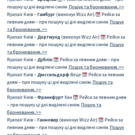
Аликанте
пошуку ці дні виділені синім.
Пошук та бронювання..>>
Ryanair Київ –
Гамбург
(виконує Wizz Air)
Рейси за
Барселона
певним дням – при пошуку ці дні виділені синім.
Пошук
та бронювання..>>
БИЛЕТЫ RYANAIR | ПОИСК ЛУЧШЕЙ ЦЕНЫ |
Ryanair Київ –
Дортмунд
(виконує Wizz Air)
Рейси за
БРОНИРОВАНИЕ
певним дням – при пошуку ці дні виділені синім.
Пошук
та бронювання..>>
Ryanair Київ –
Дублін
Рейси за певним дням – при
БИЛЕТЫ RYANAIR НА ЗАВТРА КУПИТЬ ОНЛАЙН
пошуку ці дні виділені синім.
Пошук та бронювання..>>
Ryanair Київ –
Дюссельдорф
Веце
Рейси за певним
ДЕШЕВЫЕ АВИАБИЛЕТЫ В БАРСЕЛОНУ
дням – при пошуку ці дні виділені синім.
Пошук та
бронювання..>>
ДЕШЕВЫЕ АВИАБИЛЕТЫ В БЕРЛИН
Ryanair Київ –
Франкфурт
Хан
Рейси за певним дням
– при пошуку ці дні виділені синім.
Пошук та
ДЕШЕВЫЕ АВИАБИЛЕТЫ В БУХАРЕСТ
бронювання..>>
Ryanair Київ –
Ганновер
(виконує Wizz Air)
Рейси за
ДЕШЕВЫЕ АВИАБИЛЕТЫ В ВАРШАВУ
певним дням – при пошуку ці дні виділені синім.
Пошук
та бронювання..>>