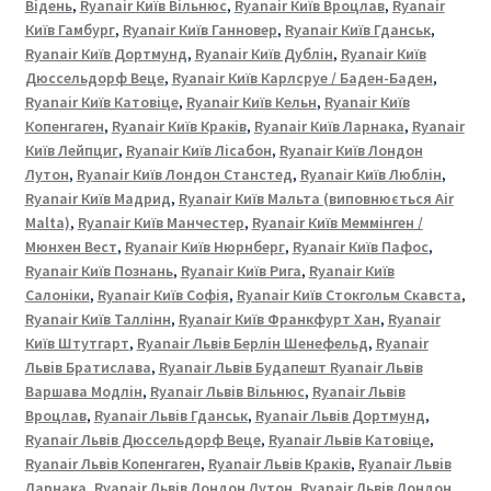
|
Відень
,
Ryanair Київ Вільнюс
,
Ryanair Київ Вроцлав
,
Ryanair
ХАРКІВ
Київ Гамбург
,
Ryanair Київ Ганновер
,
Ryanair Київ Гданськ
,
Ryanair Київ Дортмунд
,
Ryanair Київ Дублін
,
Ryanair Київ
|
Дюссельдорф Веце
,
Ryanair Київ Карлсруе / Баден-Баден
,
ЗАПОРІЖЖЯ
Ryanair Київ Катовіце
,
Ryanair Київ Кельн
,
Ryanair Київ
Копенгаген
,
Ryanair Київ Краків
,
Ryanair Київ Ларнака
,
Ryanair
Київ Лейпциг
,
Ryanair Київ Лісабон
,
Ryanair Київ Лондон
Лутон
,
Ryanair Київ Лондон Станстед
,
Ryanair Київ Люблін
,
Ryanair Київ Мадрид
,
Ryanair Київ Мальта (виповнюється Air
Malta)
,
Ryanair Київ Манчестер
,
Ryanair Київ Меммінген /
Мюнхен Вест
,
Ryanair Київ Нюрнберг
,
Ryanair Київ Пафос
,
Ryanair Київ Познань
,
Ryanair Київ Рига
,
Ryanair Київ
Салоніки
,
Ryanair Київ Софія
,
Ryanair Київ Стокгольм Скавста
,
Ryanair Київ Таллінн
,
Ryanair Київ Франкфурт Хан
,
Ryanair
Київ Штутгарт
,
Ryanair Львів Берлін Шенефельд
,
Ryanair
Львів Братислава
,
Ryanair Львів Будапешт Ryanair Львів
Варшава Модлін
,
Ryanair Львів Вільнюс
,
Ryanair Львів
Вроцлав
,
Ryanair Львів Гданськ
,
Ryanair Львів Дортмунд
,
Ryanair Львів Дюссельдорф Веце
,
Ryanair Львів Катовіце
,
Ryanair Львів Копенгаген
,
Ryanair Львів Краків
,
Ryanair Львів
Ларнака
,
Ryanair Львів Лондон Лутон
,
Ryanair Львів Лондон