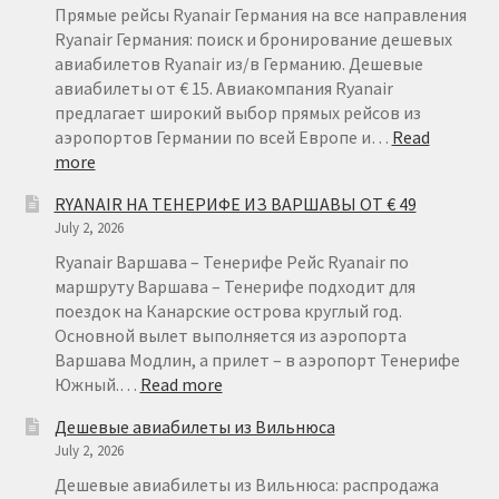
Прямые рейсы Ryanair Германия на все направления
Ryanair Германия: поиск и бронирование дешевых
авиабилетов Ryanair из/в Германию. Дешевые
авиабилеты от € 15. Авиакомпания Ryanair
предлагает широкий выбор прямых рейсов из
аэропортов Германии по всей Европе и…
Read
:
more
RYANAIR
RYANAIR НА ТЕНЕРИФЕ ИЗ ВАРШАВЫ ОТ € 49
ГЕРМАНИЯ
July 2, 2026
ОТ
€
Ryanair Варшава – Тенерифе Рейс Ryanair по
15
маршруту Варшава – Тенерифе подходит для
поездок на Канарские острова круглый год.
Основной вылет выполняется из аэропорта
Варшава Модлин, а прилет – в аэропорт Тенерифе
:
Южный.…
Read more
RYANAIR
Дешевые авиабилеты из Вильнюса
НА
July 2, 2026
ТЕНЕРИФЕ
ИЗ
Дешевые авиабилеты из Вильнюса: распродажа