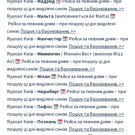
Ryanair Київ –
Мадрид
Рейси за певним дням – при
КУПИТЬ АВИАБИЛЕТЫ ДЕШЕВО
пошуку ці дні виділені синім.
Пошук та бронювання..>>
Ryanair Київ –
Мальта
(виповнюється Air Malta)
Милан
Рейси за певним дням – при пошуку ці дні виділені
синім.
Пошук та бронювання..>>
Париж
Ryanair Київ –
Манчестер
Рейси за певним дням – при
пошуку ці дні виділені синім.
Пошук та бронювання..>>
ПРАВИЛА РЕГИСТРАЦИИ
Ryanair Київ –
Меммінген
/ Мюнхен Вест (виконує Wizz
Air)
Рейси за певним дням – при пошуку ці дні
виділені синім.
Пошук та бронювання..>>
ПРИЛОЖЕНИЕ RYANAIR НА РУССКОМ
Ryanair Київ –
Мілан
Рейси за певним дням – при
пошуку ці дні виділені синім.
Пошук та бронювання..>>
ПРОВОЗ БАГАЖА RYANAIR – ПРАВИЛА
Ryanair Київ –
Нюрнберг
Рейси за певним дням – при
пошуку ці дні виділені синім.
Пошук та бронювання..>>
РАЙАНЭЙР НА РУССКОМ | КНФТФШК
Ryanair Київ –
Пафос
Рейси за певним дням – при
пошуку ці дні виділені синім.
Пошук та бронювання..>>
РЕГИСТРАЦИЯ НА РЕЙС RYANAIR
Ryanair Київ –
Познань
Рейси за певним дням – при
пошуку ці дні виділені синім.
Пошук та бронювання..>>
Регистрация ребенка на рейс RYANAIR