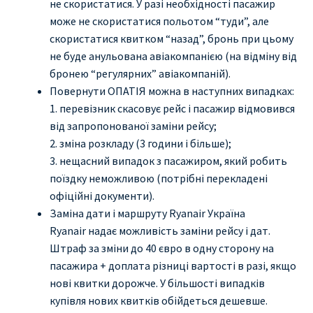
не скористатися. У разі необхідності пасажир
може не скористатися польотом “туди”, але
скористатися квитком “назад”, бронь при цьому
не буде анульована авіакомпанією (на відміну від
бронею “регулярних” авіакомпаній).
Повернути ОПАТІЯ можна в наступних випадках:
1. перевізник скасовує рейс і пасажир відмовився
від запропонованої заміни рейсу;
2. зміна розкладу (3 години і більше);
3. нещасний випадок з пасажиром, який робить
поїздку неможливою (потрібні перекладені
офіційні документи).
Заміна дати і маршруту Ryanair Україна
Ryanair надає можливість заміни рейсу і дат.
Штраф за зміни до 40 євро в одну сторону на
пасажира + доплата різниці вартості в разі, якщо
нові квитки дорожче. У більшості випадків
купівля нових квитків обійдеться дешевше.