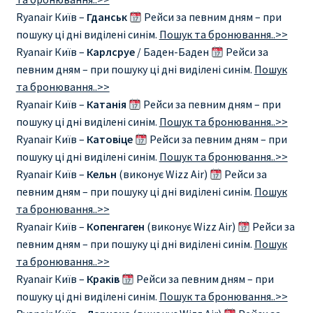
ДЕШЕВЫЕ АВИАБИЛЕТЫ В ВЕНУ
Ryanair Київ –
Гданськ
Рейси за певним дням – при
пошуку ці дні виділені синім.
Пошук та бронювання..>>
ДЕШЕВЫЕ АВИАБИЛЕТЫ В ЛОНДОН
Ryanair Київ –
Карлсруе
/ Баден-Баден
Рейси за
певним дням – при пошуку ці дні виділені синім.
Пошук
ДЕШЕВЫЕ АВИАБИЛЕТЫ В МИЛАН
та бронювання..>>
Ryanair Київ –
Катанія
Рейси за певним дням – при
пошуку ці дні виділені синім.
Пошук та бронювання..>>
ДЕШЕВЫЕ АВИАБИЛЕТЫ В ПАРИЖ
Ryanair Київ –
Катовіце
Рейси за певним дням – при
пошуку ці дні виділені синім.
Пошук та бронювання..>>
ДЕШЕВЫЕ АВИАБИЛЕТЫ НА КИПР
Ryanair Київ –
Кельн
(виконує Wizz Air)
Рейси за
певним дням – при пошуку ці дні виділені синім.
Пошук
ИНФОРМАЦИЯ ДЛЯ ПАССАЖИРОВ
та бронювання..>>
Ryanair Київ –
Копенгаген
(виконує Wizz Air)
Рейси за
ВЫБОР И БРОНИРОВАНИЯ МЕСТ В RYANAIR
певним дням – при пошуку ці дні виділені синім.
Пошук
та бронювання..>>
ЗАДЕРЖКА, ОТМЕНА, ПЕРЕНОС РЕЙСОВ RYANAIR
Ryanair Київ –
Краків
Рейси за певним дням – при
пошуку ці дні виділені синім.
Пошук та бронювання..>>
ИЗМЕНЕНИЕ БРОНИРОВАНИЯ