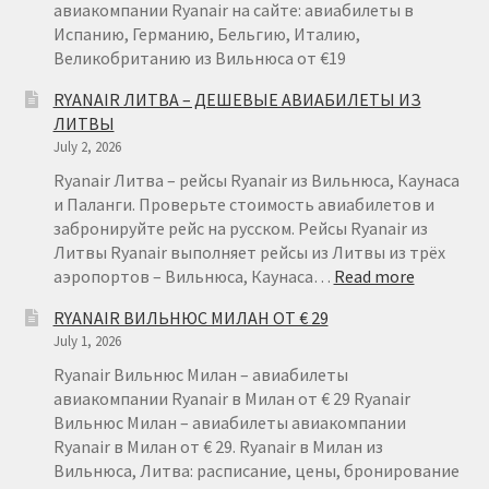
ВАРШАВЫ
авиакомпании Ryanair на сайте: авиабилеты в
ОТ
Испанию, Германию, Бельгию, Италию,
€
Великобританию из Вильнюса от €19
49
RYANAIR ЛИТВА – ДЕШЕВЫЕ АВИАБИЛЕТЫ ИЗ
ЛИТВЫ
July 2, 2026
Ryanair Литва – рейсы Ryanair из Вильнюса, Каунаса
и Паланги. Проверьте стоимость авиабилетов и
забронируйте рейс на русском. Рейсы Ryanair из
Литвы Ryanair выполняет рейсы из Литвы из трёх
:
аэропортов – Вильнюса, Каунаса…
Read more
RYANAIR
RYANAIR ВИЛЬНЮС МИЛАН ОТ € 29
ЛИТВА
July 1, 2026
–
ДЕШЕВЫ
Ryanair Вильнюс Милан – авиабилеты
АВИАБИ
авиакомпании Ryanair в Милан от € 29 Ryanair
ИЗ
Вильнюс Милан – авиабилеты авиакомпании
ЛИТВЫ
Ryanair в Милан от € 29. Ryanair в Милан из
Вильнюса, Литва: расписание, цены, бронирование