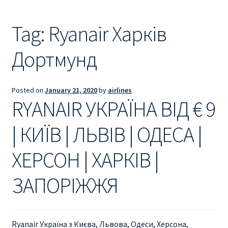
Ryanair из Лондона
Tag:
Ryanair Харків
RYANAIR ИЗ РИГИ
Дортмунд
Ryanair из Стокгольма
RYANAIR ИЗ ТАЛЛИНА
Posted on
January 21, 2020
by
airlines
RYANAIR УКРАЇНА ВІД € 9
Ryanair из Тампере
| КИЇВ | ЛЬВІВ | ОДЕСА |
RYANAIR ИЗ ЧЕХИИ | ПРАГА, ОСТРАВА, ПАРДУБИЦЕ,
БРНО
ХЕРСОН | ХАРКІВ |
ЗАПОРІЖЖЯ
Ryanair изменение имени
Ryanair изменения
Ryanair Україна з Києва, Львова, Одеси, Херсона,