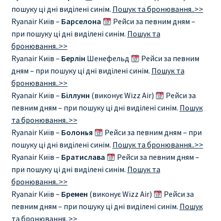
пошуку ці дні виділені синім.
Пошук та бронювання..>>
RYANAIR ПОДГОРИЦА, ЧЕРНОГОРИЯ
Ryanair Київ –
Барселона
Рейси за певним дням –
при пошуку ці дні виділені синім.
Пошук та
Ryanair Польша
бронювання..>>
Ryanair Київ –
Берлін
Шенефельд
Рейси за певним
дням – при пошуку ці дні виділені синім.
Пошук та
RYANAIR ПОРТУГАЛИЯ
бронювання..>>
Ryanair Київ –
Біллунн
(виконує Wizz Air)
Рейси за
RYANAIR ПОСАДОЧНЫЙ ТАЛОН – BOARDING PASS
певним дням – при пошуку ці дні виділені синім.
Пошук
та бронювання..>>
Ryanair Россия
Ryanair Київ –
Болонья
Рейси за певним дням – при
пошуку ці дні виділені синім.
Пошук та бронювання..>>
RYANAIR ТЕЛЬ-АВИВ, ЭЙЛАТ, ИЗРАИЛЬ
Ryanair Київ –
Братислава
Рейси за певним дням –
при пошуку ці дні виділені синім.
Пошук та
RYANAIR УКРАИНА | АВИАБИЛЕТЫ ОТ €15
бронювання..>>
Ryanair Київ –
Бремен
(виконує Wizz Air)
Рейси за
Ryanair Україна из Киева, Одессы, Львова, Харькова,
певним дням – при пошуку ці дні виділені синім.
Пошук
Херсона от € 15
та бронювання..>>