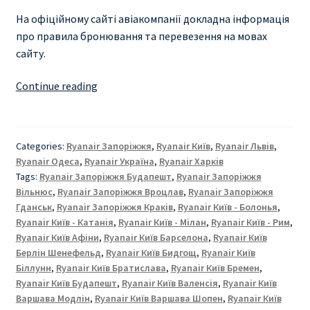
На офіційному сайті авіакомпанії докладна інформація
про правила бронювання та перевезення на мовах
сайту.
RYANAIR
Continue reading
УКРАЇНА
ВІД
€
Categories:
Ryanair Запоріжжя
,
Ryanair Київ
,
Ryanair Львів
,
9
Ryanair Одеса
,
Ryanair Україна
,
Ryanair Харкiв
|
Tags:
Ryanair Запоріжжя Будапешт
,
Ryanair Запоріжжя
КИЇВ
Вільнюс
,
Ryanair Запоріжжя Вроцлав
,
Ryanair Запоріжжя
|
Гданськ
,
Ryanair Запоріжжя Краків
,
Ryanair Київ - Болонья
,
Ryanair Київ - Катанія
,
Ryanair Київ - Мілан
,
Ryanair Київ - Рим
,
ЛЬВІВ
Ryanair Київ Афіни
,
Ryanair Київ Барселона
,
Ryanair Київ
|
Берлін Шенефельд
,
Ryanair Київ Бидгощ
,
Ryanair Київ
ОДЕСА
Біллунн
,
Ryanair Київ Братислава
,
Ryanair Київ Бремен
,
|
Ryanair Київ Будапешт
,
Ryanair Київ Валенсія
,
Ryanair Київ
ХЕРСОН
Варшава Модлін
,
Ryanair Київ Варшава Шопен
,
Ryanair Київ