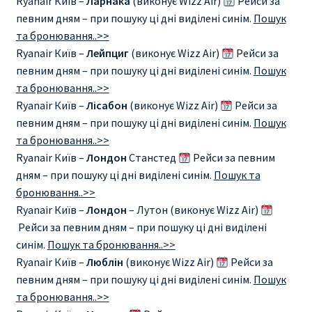
Ryanair Київ –
Ларнака
(виконує Wizz Air)
Рейси за
певним дням – при пошуку ці дні виділені синім.
Пошук
ПРАВИЛА RYANAIR В АЭРОПОРТУ И НА БОРТУ
та бронювання..>>
Ryanair Київ –
Лейпциг
(виконує Wizz Air)
Рейси за
ПРАВИЛА ПРОВОЗА БАГАЖА RYANAIR
певним дням – при пошуку ці дні виділені синім.
Пошук
та бронювання..>>
ПУТЕШЕСТВИЕ С ДЕТЬМИ И МЛАДЕНЦАМИ
Ryanair Київ –
Лісабон
(виконує Wizz Air)
Рейси за
РЕЙСАМИ RYANAIR
певним дням – при пошуку ці дні виділені синім.
Пошук
та бронювання..>>
Ryanair Київ –
Лондон
Станстед
Рейси за певним
РЕГИСТРАЦИЯ НА РЕЙС И ДОКУМЕНТЫ ДЛЯ
дням – при пошуку ці дні виділені синім.
Пошук та
ПУТЕШЕСТВИЯ РЕЙСАМИ RYANAIR
бронювання..>>
Ryanair Київ –
Лондон
– Лутон (виконує Wizz Air)
Информация по бронированию билетов Ryanair
Рейси за певним дням – при пошуку ці дні виділені
синім.
Пошук та бронювання..>>
КАК НАЙТИ ДЕШЕВЫЙ БИЛЕТ
Ryanair Київ –
Люблін
(виконує Wizz Air)
Рейси за
певним дням – при пошуку ці дні виділені синім.
Пошук
Кипр
та бронювання..>>