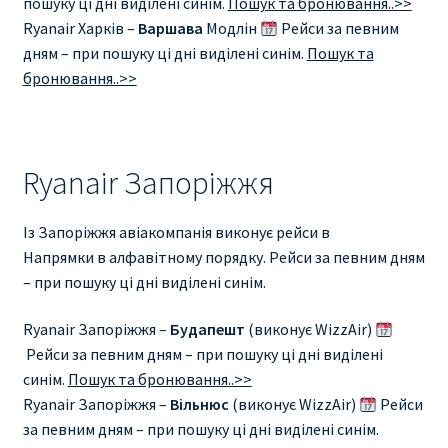
пошуку ці дні виділені синім.
Пошук та бронювання..>>
Ryanair Харків –
Варшава
Модлін
Рейси за певним
дням – при пошуку ці дні виділені синім.
Пошук та
бронювання..>>
Ryanair Запоріжжя
Із Запоріжжя авіакомпанія виконує рейси в
Напрямки в алфавітному порядку. Рейси за певним дням
– при пошуку ці дні виділені синім.
Ryanair Запоріжжя –
Будапешт
(виконує WizzAir)
Рейси за певним дням – при пошуку ці дні виділені
синім.
Пошук та бронювання..>>
Ryanair Запоріжжя –
Вільнюс
(виконує WizzAir)
Рейси
за певним дням – при пошуку ці дні виділені синім.