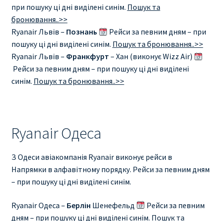
при пошуку ці дні виділені синім.
Пошук та
бронювання..>>
Ryanair Львів –
Познань
Рейси за певним дням – при
пошуку ці дні виділені синім.
Пошук та бронювання..>>
Ryanair Львів –
Франкфурт
– Хан (виконує Wizz Air)
Рейси за певним дням – при пошуку ці дні виділені
синім.
Пошук та бронювання..>>
Ryanair Одеса
З Одеси авіакомпанія Ryanair виконує рейси в
Напрямки в алфавітному порядку. Рейси за певним дням
– при пошуку ці дні виділені синім.
Ryanair Одеса –
Берлін
Шенефельд
Рейси за певним
дням – при пошуку ці дні виділені синім.
Пошук та