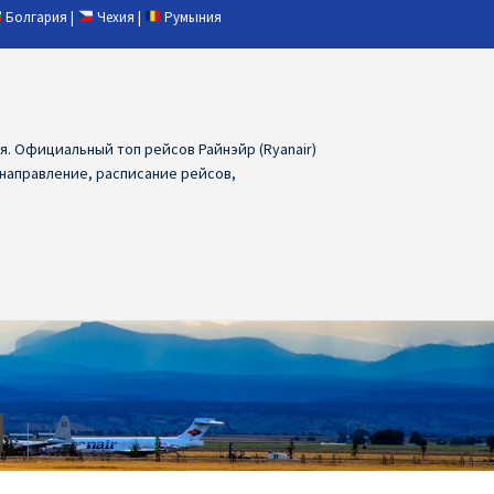
Болгария
|
Чехия
|
Румыния
ия. Официальный топ рейсов Райнэйр (Ryanair)
 направление, расписание рейсов,
ия
Ryanair дешевые авиабилеты
air из Лаппеенранты
Ryanair из Лондона
ПРАГА, ОСТРАВА, ПАРДУБИЦЕ, БРНО