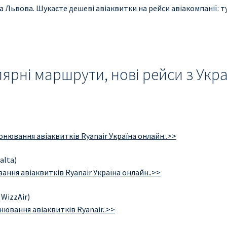
а Львова. Шукаєте дешеві авіаквитки на рейси авіакомпанії: т
лярні маршрути, нові рейси з Укр
онювання авіаквитків Ryanair Україна онлайн..>>
alta)
ання авіаквитків Ryanair Україна онлайн..>>
WizzAir)
нювання авіаквитків Ryanair..>>