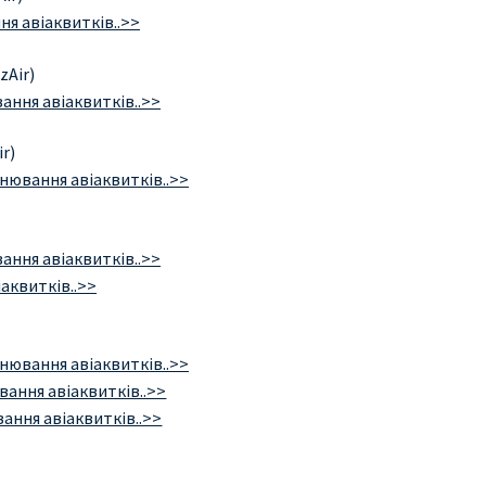
я авіаквитків..>>
zAir)
ання авіаквитків..>>
r)
нювання авіаквитків..>>
ання авіаквитків..>>
аквитків..>>
нювання авіаквитків..>>
ання авіаквитків..>>
ання авіаквитків..>>