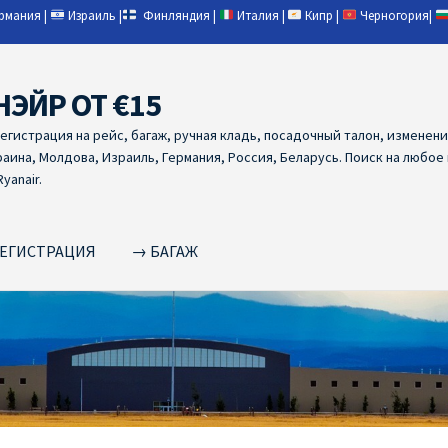
ермания
|
Израиль
|
Финляндия
|
Италия
|
Кипр
|
Черногория
|
НЭЙР ОТ €15
регистрация на рейс, багаж, ручная кладь, посадочный талон, изменен
раина, Молдова, Израиль, Германия, Россия, Беларусь. Поиск на любое
yanair.
ЕГИСТРАЦИЯ
→ БАГАЖ
NAIR PL ОТ € 9
Ryanair Беларусь
Ryanair Германия
Ryanair Грец
yanair из Варшавы
Ryanair из Вильнюса
Ryanair из Каунаса
Ryan
YANAIR ИЗ ТАЛЛИНА
Ryanair из Тампере
RYANAIR ИЗ ЧЕХИИ | 