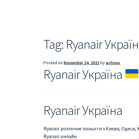
ДЕШЕВЫЕ АВИАБИЛЕТЫ В БАРСЕЛОНУ
Д
ДЕШЕВЫЕ АВИАБИЛЕТЫ В ВАРШАВУ
ДЕШ
ДЕШЕВЫЕ АВИАБИЛЕТЫ В ПАРИЖ
ДЕШЕВ
Tag:
Ryanair Украї
Информация по бронированию билетов Ry
Posted on
November 24, 2021
by
airlines
ПРАВИЛА РЕГИСТРАЦИИ
ПРИЛОЖЕНИЕ RY
Ryanair Україна
РЕГИСТРАЦИЯ НА РЕЙС RYANAIR
Регистра
Ryanair Україна
Ryanair розпочне польоти з Києва, Одеси,
Ryanair онлайн.