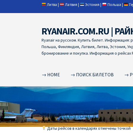
Литва
|
Латвия
|
Эстония
|
Польша
|
Г
RYANAIR.COM.RU | РАЙ
Skip
Skip
to
to
Ryanair на русском. Купить билет. Информация: 
navigation
content
Польша, Финляндия, Латвия, Литва, Эстония, Ук
бронирование и покупка. Информация о рейсах R
→ HOME
→ ПОИСК БИЛЕТОВ
→ Р
Home
RYANAIR | ПОИСК АВИАБИЛЕТОВ
RYA
RYANAIR ДОБАВИТЬ БАГАЖ
Ryanair зміни
R
Начните поиск
RYANAIR ИЗ РИГИ
Ryanair из Стокгольма
R
Даты рейсов в календарях отмечены точкой