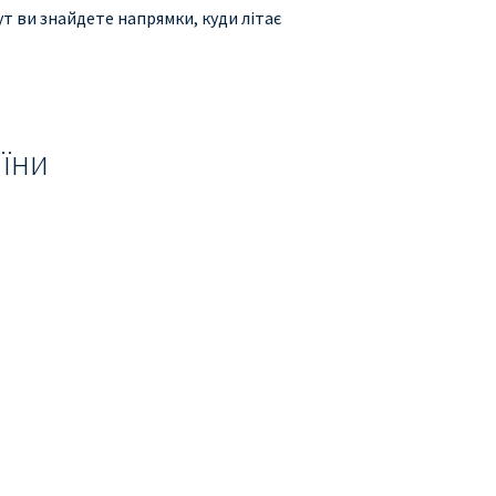
ут ви знайдете напрямки, куди літає
аїни