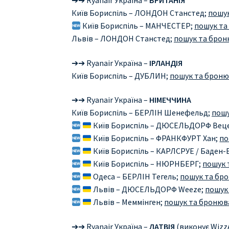
➔➔ Ryanair Україна –
БРИТАНІЯ
Київ Бориспіль – ЛОНДОН Станстед;
пошук
Київ Бориспіль – МАНЧЕСТЕР;
пошук та
Львів – ЛОНДОН Станстед;
пошук та брон
➔➔ Ryanair Україна –
ІРЛАНДІЯ
Київ Бориспіль – ДУБЛИН;
пошук та бронюв
➔➔ Ryanair Україна –
НІМЕЧЧИНА
Київ Бориспіль – БЕРЛІН Шенефельд;
пошу
Київ Бориспіль – ДЮСЕЛЬДОРФ Вец
Київ Бориспіль – ФРАНКФУРТ Хан;
по
Київ Бориспіль – КАРЛСРУЕ / Баден-
Київ Бориспіль – НЮРНБЕРГ;
пошук 
Одеса – БЕРЛІН Тегель;
пошук та бро
Львів – ДЮСЕЛЬДОРФ Weeze;
пошук 
Львів – Меммінген;
пошук та бронюва
➔➔ Ryanair Україна –
ЛАТВІЯ
(виконує WizzA