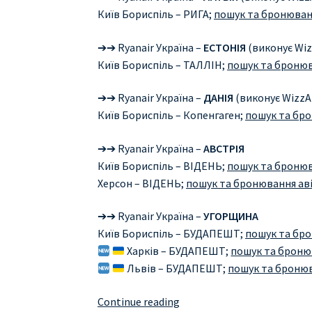
Київ Бориспіль – РИГА;
пошук та бронюванн
➔➔ Ryanair Україна –
ЕСТОНІЯ
(виконує Wiz
Київ Бориспіль – ТАЛЛІН;
пошук та бронюв
➔➔ Ryanair Україна –
ДАНІЯ
(виконує WizzAi
Київ Бориспіль – Копенгаген;
пошук та бро
➔➔ Ryanair Україна –
АВСТРІЯ
Київ Бориспіль – ВІДЕНЬ;
пошук та бронюв
Херсон – ВІДЕНЬ;
пошук та бронювання аві
➔➔ Ryanair Україна –
УГОРЩИНА
Київ Бориспіль – БУДАПЕШТ;
пошук та бро
Харків – БУДАПЕШТ;
пошук та бронюв
Львів – БУДАПЕШТ;
пошук та бронюв
Ryanair
Continue reading