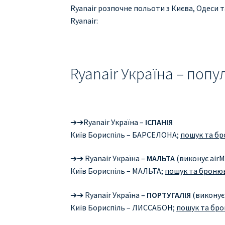
Ryanair розпочне польоти з Києва, Одеси т
Ryanair:
Ryanair Україна – попу
➔➔Ryanair Україна –
ІСПАНІЯ
Київ Бориспіль – БАРСЕЛОНА;
пошук та бр
➔➔ Ryanair Україна –
МАЛЬТА
(виконує airM
Київ Бориспіль – МАЛЬТА;
пошук та бронюв
➔➔ Ryanair Україна –
ПОРТУГАЛІЯ
(виконує 
Київ Бориспіль – ЛИССАБОН;
пошук та бро