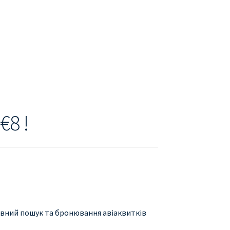
БУХАРЕСТ
ДОН
ДЕШЕВЫЕ АВИАБИЛЕТЫ В МИЛАН
В
ЕТЫ ДЕШЕВО
Милан
Париж
АНЭЙР НА РУССКОМ | КНФТФШК
8 !
 от € 9
Райнэйр на русском
О сайте
товний пошук та бронювання авіаквитків