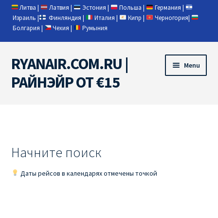
Литва
|
Латвия
|
Эстония
|
Польша
|
Германия
|
Израиль
|
Финляндия
|
Италия
|
Кипр
|
Черногория
|
Болгария
|
Чехия
|
Румыния
RYANAIR.COM.RU |
Skip
Skip
Menu
to
to
РАЙНЭЙР ОТ €15
navigation
content
Home
RYANAIR | ПОИСК АВИАБИЛЕТОВ
Начните поиск
RYANAIR PL ОТ € 9
Даты рейсов в календарях отмечены точкой
Ryanair Беларусь
Ryanair Германия