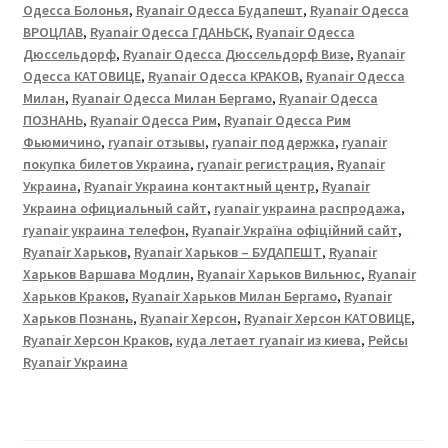
Одесса Болонья
,
Ryanair Одесса Будапешт
,
Ryanair Одесса
ВРОЦЛАВ
,
Ryanair Одесса ГДАНЬСК
,
Ryanair Одесса
Дюссельдорф
,
Ryanair Одесса Дюссельдорф Визе
,
Ryanair
Одесса КАТОВИЦЕ
,
Ryanair Одесса КРАКОВ
,
Ryanair Одесса
Милан
,
Ryanair Одесса Милан Бергамо
,
Ryanair Одесса
ПОЗНАНЬ
,
Ryanair Одесса Рим
,
Ryanair Одесса Рим
Фьюмичино
,
ryanair отзывы
,
ryanair поддержка
,
ryanair
покупка билетов Украина
,
ryanair регистрация
,
Ryanair
Украина
,
Ryanair Украина контактный центр
,
Ryanair
Украина официальный сайт
,
ryanair украина распродажа
,
ryanair украина телефон
,
Ryanair Україна офіційний сайт
,
Ryanair Харьков
,
Ryanair Харьков – БУДАПЕШТ
,
Ryanair
Харьков Варшава Модлин
,
Ryanair Харьков Вильнюс
,
Ryanair
Харьков Краков
,
Ryanair Харьков Милан Бергамо
,
Ryanair
Харьков Познань
,
Ryanair Херсон
,
Ryanair Херсон КАТОВИЦЕ
,
Ryanair Херсон Краков
,
куда летает ryanair из киева
,
Рейсы
Ryanair Украина