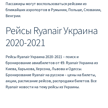
Ryanair изменить дату
Пассажиры могут воспользоваться рейсами из
ближайших аэропортов в Румынии, Польше, Словакии,
Ryanair изменить фамилию
Венгрии.
Рейсы Ryanair Украина
Ryanair Испания
2020-2021
RYANAIR ИТАЛИЯ
RYANAIR КУПИТЬ БИЛЕТЫ ENGLISH
Рейсы Ryanair Украина 2020-2021 – поиск и
бронирование авиабилетов от €9. Ryanair Украина из
Ryanair направления, акции
Киева, Харькова, Херсона, Львова и Одессы.
Бронирование Ryanair на русском – цены на билеты,
Ryanair онлайн регистрация
акции, расписание рейсов, распродажи билетов. Все
Ryanair новости на тему рейсы из Украины.
Ryanair ошибка в фамилии, имени
Ryanair пересадки