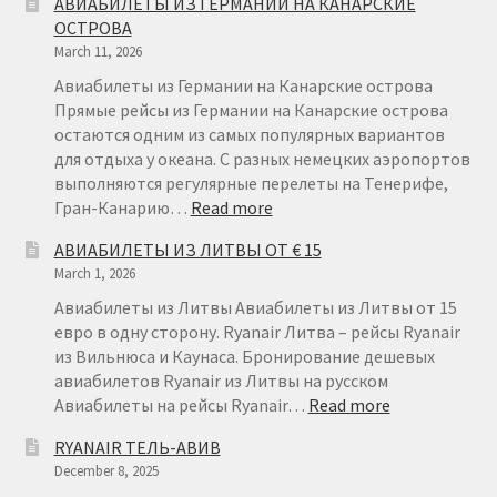
АВИАБИЛЕТЫ ИЗ ГЕРМАНИИ НА КАНАРСКИЕ
ИЗ
ОСТРОВА
ФИНЛЯН
March 11, 2026
ОТ
€22
Авиабилеты из Германии на Канарские острова
Прямые рейсы из Германии на Канарские острова
остаются одним из самых популярных вариантов
для отдыха у океана. С разных немецких аэропортов
выполняются регулярные перелеты на Тенерифе,
:
Гран-Канарию…
Read more
АВИАБИЛЕТЫ
АВИАБИЛЕТЫ ИЗ ЛИТВЫ ОТ € 15
ИЗ
March 1, 2026
ГЕРМАНИИ
НА
Авиабилеты из Литвы Авиабилеты из Литвы от 15
КАНАРСКИЕ
евро в одну сторону. Ryanair Литва – рейсы Ryanair
ОСТРОВА
из Вильнюса и Каунаса. Бронирование дешевых
авиабилетов Ryanair из Литвы на русском
:
Авиабилеты на рейсы Ryanair…
Read more
АВИАБИЛЕТ
RYANAIR ТЕЛЬ-АВИВ
ИЗ
December 8, 2025
ЛИТВЫ