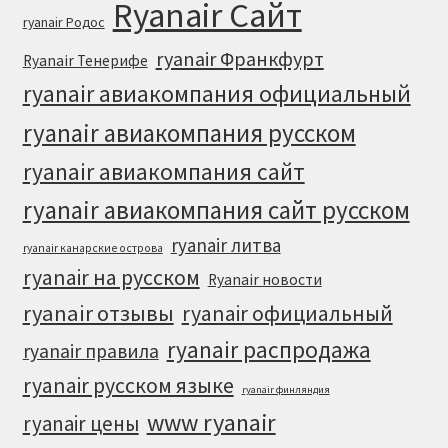
Ryanair Сайт
ryanair Родос
ryanair Франкфурт
Ryanair Тенерифе
ryanair авиакомпания официальный
ryanair авиакомпания русском
ryanair авиакомпания сайт
ryanair авиакомпания сайт русском
ryanair литва
ryanair канарские острова
ryanair на русском
Ryanair новости
ryanair отзывы
ryanair официальный
ryanair распродажа
ryanair правила
ryanair русском языке
ryanair финляндия
www ryanair
ryanair цены