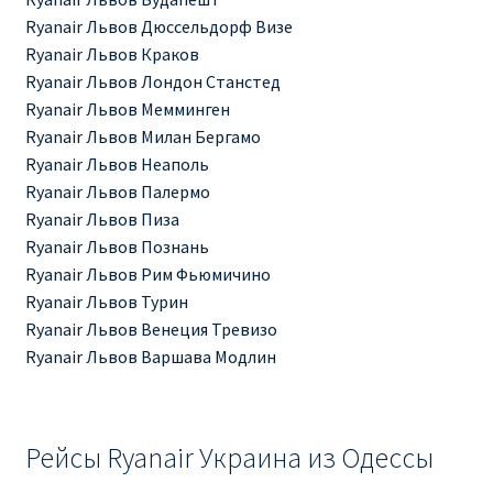
КУПИТЬ АВИАБИЛЕТЫ ДЕШЕВО
Ryanair Львов Дюссельдорф Визе
Ryanair Львов Краков
Милан
Ryanair Львов Лондон Станстед
Ryanair Львов Мемминген
Париж
Ryanair Львов Милан Бергамо
Ryanair Львов Неаполь
Ryanair Львов Палермо
ПРАВИЛА РЕГИСТРАЦИИ
Ryanair Львов Пиза
Ryanair Львов Познань
ПРИЛОЖЕНИЕ RYANAIR НА РУССКОМ
Ryanair Львов Рим Фьюмичино
Ryanair Львов Турин
ПРОВОЗ БАГАЖА RYANAIR – ПРАВИЛА
Ryanair Львов Венеция Тревизо
Ryanair Львов Варшава Модлин
РАЙАНЭЙР НА РУССКОМ | КНФТФШК
РЕГИСТРАЦИЯ НА РЕЙС RYANAIR
Рейсы Ryanair Украина из Одессы
Регистрация ребенка на рейс RYANAIR