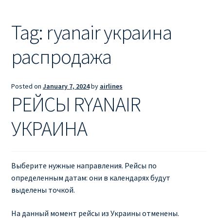
Ryanair из Лондона
Tag:
ryanair украина
RYANAIR ИЗ РИГИ
распродажа
Ryanair из Стокгольма
RYANAIR ИЗ ТАЛЛИНА
Posted on
January 7, 2024
by
airlines
РЕЙСЫ RYANAIR
Ryanair из Тампере
УКРАИНА
RYANAIR ИЗ ЧЕХИИ | ПРАГА, ОСТРАВА, ПАРДУБИЦЕ,
БРНО
Выберите нужные направления. Рейсы по
Ryanair изменение имени
определенным датам: они в календарях будут
выделены точкой.
Ryanair изменения
На данный момент рейсы из Украины отменены.