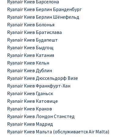
Ryanair Киев Барселона
Ryanair Киев Берлин Бранденбург
RYANAIR.COM НА РУССКОМ – кнфтфшкюсщь
Ryanair Киев Берлин Шёнефельд
Ryanair Киев Болонья
Авиабилеты Ryanair на Тенерифе от €15
Ryanair Киев Братислава
Ryanair Киев Будапешт
АВИАБИЛЕТЫ RYANAIR ОТ € 12
Ryanair Киев Быдгощ
Ryanair Киев Катания
АВИАБИЛЕТЫ ВИЛЬНЮС БАРСЕЛОНА
Ryanair Киев Кёльн
Ryanair Киев Дублин
АВИАБИЛЕТЫ ХЕЛЬСИНКИ МИЛАН
Ryanair Киев Дюссельдорф Визе
Ryanair Киев Франкфурт-Хан
Акции RYANAIR из Варшавы
Ryanair Киев Гданьск
Ryanair Киев Катовице
Ryanair Киев Краков
Акции RYANAIR из Вильнюса
Ryanair Киев Лондон Станстед
Ryanair Киев Мадрид
Акции RYANAIR из Каунаса
Ryanair Киев Мальта (обслуживается Air Malta)