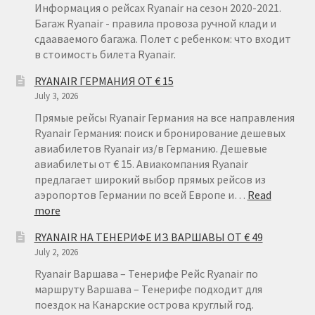
Информация о рейсах Ryanair на сезон 2020-2021.
Багаж Ryanair - правила провоза ручной клади и
сдааваемого багажа. Полет с ребенком: что входит
в стоимость билета Ryanair.
RYANAIR ГЕРМАНИЯ ОТ € 15
July 3, 2026
Прямые рейсы Ryanair Германия на все направления
Ryanair Германия: поиск и бронирование дешевых
авиабилетов Ryanair из/в Германию. Дешевые
авиабилеты от € 15. Авиакомпания Ryanair
предлагает широкий выбор прямых рейсов из
аэропортов Германии по всей Европе и…
Read
:
more
RYANAIR
RYANAIR НА ТЕНЕРИФЕ ИЗ ВАРШАВЫ ОТ € 49
ГЕРМАНИЯ
July 2, 2026
ОТ
€
Ryanair Варшава – Тенерифе Рейс Ryanair по
15
маршруту Варшава – Тенерифе подходит для
поездок на Канарские острова круглый год.