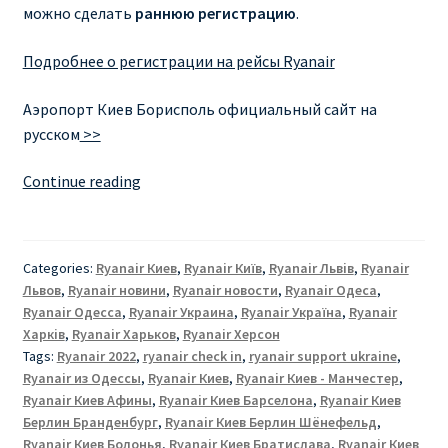
можно сделать
раннюю регистрацию
.
Подробнее о регистрации на рейсы Ryanair
Аэропорт Киев Борисполь официальный сайт на
русском
>>
РЕЙСЫ
Continue reading
RYANAIR
УКРАИНА
Categories:
Ryanair Киев
,
Ryanair Київ
,
Ryanair Львів
,
Ryanair
Львов
,
Ryanair новини
,
Ryanair новости
,
Ryanair Одеса
,
Ryanair Одесса
,
Ryanair Украина
,
Ryanair Україна
,
Ryanair
Харкiв
,
Ryanair Харьков
,
Ryanair Херсон
Tags:
Ryanair 2022
,
ryanair check in
,
ryanair support ukraine
,
Ryanair из Одессы
,
Ryanair Киев
,
Ryanair Киев - Манчестер
,
Ryanair Киев Афины
,
Ryanair Киев Барселона
,
Ryanair Киев
Берлин Бранденбург
,
Ryanair Киев Берлин Шёнефельд
,
Ryanair Киев Болонья
,
Ryanair Киев Братислава
,
Ryanair Киев