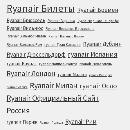
Ryanair Билеты
Ryanair Бремен
Ryanair Брюссель
Ryanair Варшава
Ryanair Варшава Тенерифе
Ryanair Вильнюс
Ryanair Вильнюс Барселона
Ryanair Вильнюс Милан
Ryanair Вильнюс Париж
Ryanair Дублин
ryanair Гран Канария
Ryanair Вильнюс Рим
ryanair Испания
Ryanair Дюссельдорф
ryanair Каунас
ryanair Лаппеенранта
ryanair Ливерпуль
Ryanair Лондон
ryanair Малага
ryanair Мальорка
Ryanair Милан
ryanair Осло
ryanair Мальта
Ryanair Официальный Cайт
Россия
Ryanair Рим
ryanair Париж
Ryanair Польша