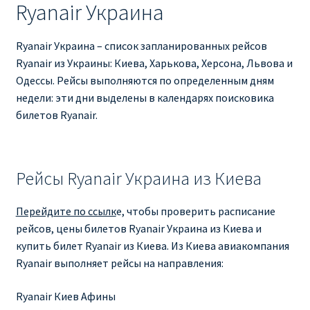
Ryanair Украина
RYANAIR ПОДГОРИЦА, ЧЕРНОГОРИЯ
Ryanair Украина – список запланированных рейсов
Ryanair Польша
Ryanair из Украины: Киева, Харькова, Херсона, Львова и
Одессы. Рейсы выполняются по определенным дням
недели: эти дни выделены в календарях поисковика
RYANAIR ПОРТУГАЛИЯ
билетов Ryanair.
RYANAIR ПОСАДОЧНЫЙ ТАЛОН – BOARDING PASS
Ryanair Россия
Рейсы Ryanair Украина из Киева
RYANAIR ТЕЛЬ-АВИВ, ЭЙЛАТ, ИЗРАИЛЬ
Перейдите по ссылк
е, чтобы проверить расписание
рейсов, цены билетов Ryanair Украина из Киева и
купить билет Ryanair из Киева. Из Киева авиакомпания
RYANAIR УКРАИНА | АВИАБИЛЕТЫ ОТ €15
Ryanair выполняет рейсы на направления:
Ryanair Україна из Киева, Одессы, Львова, Харькова,
Ryanair Киев Афины
Херсона от € 15