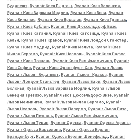
Будапешт
,
Ryanair Киев Быдгощ
,
Ryanair Киев Валенсия
,
Ryanair Киев Варшава Модлин
,
Ryanair Киев Вена
,
Ryanair
Киев Вильнюс
,
Ryanair Киев Вроцлав
,
Ryanair Киев Гданьск
,
Ryanair Киев Дублин
,
Ryanair Киев Дюссельдорф Визе
,
Ryanair Киев Катания
,
Ryanair Киев Катовице
,
Ryanair Киев
Кельн
,
Ryanair Киев Краков
,
Ryanair Киев Лондон Станстед
,
Ryanair Киев Мадрид
,
Ryanair Киев Мальта
,
Ryanair Киев
Милан Бергамо
,
Ryanair Киев Неаполь
,
Ryanair Киев Пафос
,
Ryanair Киев Познань
,
Ryanair Киев Рим Фьюмичино
,
Ryanair
Киев София
,
Ryanair Киев Франкфурт-Хан
,
Ryanair Львов
,
Ryanair Львов - Будапешт
,
Ryanair Львов - Краков
,
Ryanair
Львов - Лондон-Станстед
,
Ryanair Львов Бари
,
Ryanair Львов
Болонья
,
Ryanair Львов Варшава Модлин
,
Ryanair Львов
Венеция Тревизо
,
Ryanair Львов Дюссельдорф Визе
,
Ryanair
Львов Мемминген
,
Ryanair Львов Милан Бергамо
,
Ryanair
Львов Неаполь
,
Ryanair Львов Палермо
,
Ryanair Львов Пиза
,
Ryanair Львов Познань
,
Ryanair Львов Рим Фьюмичино
,
Ryanair Львов Турин
,
Ryanair Одесса
,
Ryanair Одесса Афины
,
Ryanair Одесса Барселона
,
Ryanair Одесса Берлин
Бранденбург
,
Ryanair Одесса Берлин Шёнефельд
,
Ryanair