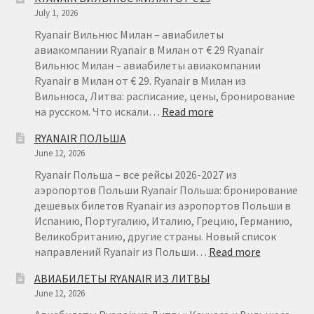
ЛИТВА
July 1, 2026
–
ДЕШЕВЫ
Ryanair Вильнюс Милан – авиабилеты
АВИАБИ
авиакомпании Ryanair в Милан от € 29 Ryanair
ИЗ
Вильнюс Милан – авиабилеты авиакомпании
ЛИТВЫ
Ryanair в Милан от € 29. Ryanair в Милан из
Вильнюса, Литва: расписание, цены, бронирование
:
на русском. Что искали…
Read more
RYANAIR
RYANAIR ПОЛЬША
ВИЛЬНЮС
June 12, 2026
МИЛАН
ОТ
Ryanair Польша – все рейсы 2026-2027 из
€
аэропортов Польши Ryanair Польша: бронирование
29
дешевых билетов Ryanair из аэропортов Польши в
Испанию, Португалию, Италию, Грецию, Германию,
Великобританию, другие страны. Новый список
:
направлений Ryanair из Польши…
Read more
RYANAIR
АВИАБИЛЕТЫ RYANAIR ИЗ ЛИТВЫ
ПОЛЬША
June 12, 2026