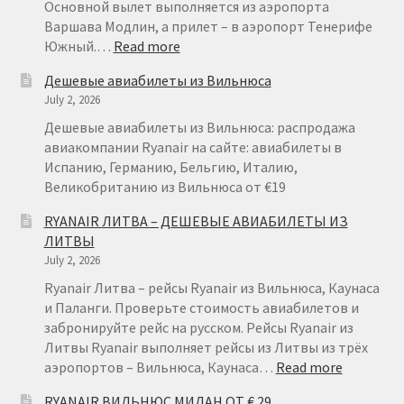
Основной вылет выполняется из аэропорта
Варшава Модлин, а прилет – в аэропорт Тенерифе
:
Южный.…
Read more
RYANAIR
Дешевые авиабилеты из Вильнюса
НА
July 2, 2026
ТЕНЕРИФЕ
ИЗ
Дешевые авиабилеты из Вильнюса: распродажа
ВАРШАВЫ
авиакомпании Ryanair на сайте: авиабилеты в
ОТ
Испанию, Германию, Бельгию, Италию,
€
Великобританию из Вильнюса от €19
49
RYANAIR ЛИТВА – ДЕШЕВЫЕ АВИАБИЛЕТЫ ИЗ
ЛИТВЫ
July 2, 2026
Ryanair Литва – рейсы Ryanair из Вильнюса, Каунаса
и Паланги. Проверьте стоимость авиабилетов и
забронируйте рейс на русском. Рейсы Ryanair из
Литвы Ryanair выполняет рейсы из Литвы из трёх
:
аэропортов – Вильнюса, Каунаса…
Read more
RYANAIR
RYANAIR ВИЛЬНЮС МИЛАН ОТ € 29