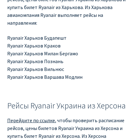
ДЕШЕВЫЕ АВИАБИЛЕТЫ В ВЕНУ
купить билет Ryanair из Харькова. Из Харькова
авиакомпания Ryanair выполняет рейсы на
ДЕШЕВЫЕ АВИАБИЛЕТЫ В ЛОНДОН
направления:
Ryanair Харьков Будапешт
ДЕШЕВЫЕ АВИАБИЛЕТЫ В МИЛАН
Ryanair Харьков Краков
Ryanair Харьков Милан Бергамо
ДЕШЕВЫЕ АВИАБИЛЕТЫ В ПАРИЖ
Ryanair Харьков Познань
Ryanair Харьков Вильнюс
ДЕШЕВЫЕ АВИАБИЛЕТЫ НА КИПР
Ryanair Харьков Варшава Модлин
ИНФОРМАЦИЯ ДЛЯ ПАССАЖИРОВ
Рейсы Ryanair Украина из Херсона
ВЫБОР И БРОНИРОВАНИЯ МЕСТ В RYANAIR
Перейдите по ссылке
, чтобы проверить расписание
ЗАДЕРЖКА, ОТМЕНА, ПЕРЕНОС РЕЙСОВ RYANAIR
рейсов, цены билетов Ryanair Украина из Херсона и
купить билет Ryanair из Херсона. Из Херсона
ИЗМЕНЕНИЕ БРОНИРОВАНИЯ