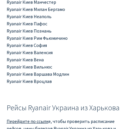
Ryanair Киев Манчестер
Аликанте
Ryanair Киев Милан Бергамо
Ryanair Киев Неаполь
Барселона
Ryanair Киев Пафос
Ryanair Киев Познань
БИЛЕТЫ RYANAIR | ПОИСК ЛУЧШЕЙ ЦЕНЫ |
Ryanair Киев Рим Фьюмичино
БРОНИРОВАНИЕ
Ryanair Киев София
Ryanair Киев Валенсия
БИЛЕТЫ RYANAIR НА ЗАВТРА КУПИТЬ ОНЛАЙН
Ryanair Киев Вена
Ryanair Киев Вильнюс
ДЕШЕВЫЕ АВИАБИЛЕТЫ В БАРСЕЛОНУ
Ryanair Киев Варшава Модлин
Ryanair Киев Вроцлав
ДЕШЕВЫЕ АВИАБИЛЕТЫ В БЕРЛИН
ДЕШЕВЫЕ АВИАБИЛЕТЫ В БУХАРЕСТ
Рейсы Ryanair Украина из Харькова
ДЕШЕВЫЕ АВИАБИЛЕТЫ В ВАРШАВУ
Перейдите по ссылк
е, чтобы проверить расписание
рейсов, цены билетов Ryanair Украина из Харькова и