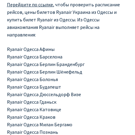
Перейдите по ссылке
, чтобы проверить расписание
рейсов, цены билетов Ryanair Украина из Одессы и
Рим
купить билет Ryanair из Одессы. Из Одессы
авиакомпания Ryanair выполняет рейсы на
Рождественские направления от € 9
направления:
Райнэйр на русском
Ryanair Одесса Афины
Ryanair Одесса Барселона
О сайте
Ryanair Одесса Берлин Бранденбург
Ryanair Одесса Берлин Шёнефельд
Ryanair Одесса Болонья
Ryanair Одесса Будапешт
Ryanair Одесса Дюссельдорф Визе
Ryanair Одесса Гданьск
Ryanair Одесса Катовице
Ryanair Одесса Краков
Ryanair Одесса Милан Бергамо
Ryanair Одесса Познань