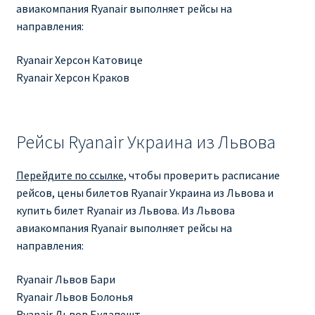
авиакомпания Ryanair выполняет рейсы на
направления:
ПРАВИЛА RYANAIR В АЭРОПОРТУ И НА БОРТУ
Ryanair Херсон Катовице
ПРАВИЛА ПРОВОЗА БАГАЖА RYANAIR
Ryanair Херсон Краков
ПУТЕШЕСТВИЕ С ДЕТЬМИ И МЛАДЕНЦАМИ
РЕЙСАМИ RYANAIR
Рейсы Ryanair Украина из Львова
РЕГИСТРАЦИЯ НА РЕЙС И ДОКУМЕНТЫ ДЛЯ
Перейдите по ссылке
, чтобы проверить расписание
ПУТЕШЕСТВИЯ РЕЙСАМИ RYANAIR
рейсов, цены билетов Ryanair Украина из Львова и
купить билет Ryanair из Львова. Из Львова
Информация по бронированию билетов Ryanair
авиакомпания Ryanair выполняет рейсы на
направления:
КАК НАЙТИ ДЕШЕВЫЙ БИЛЕТ
Ryanair Львов Бари
Кипр
Ryanair Львов Болонья
Ryanair Львов Будапешт