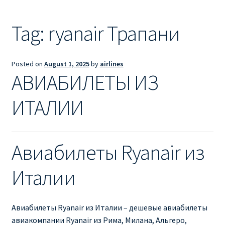
Ryanair из Лондона
Tag:
ryanair Трапани
RYANAIR ИЗ РИГИ
Ryanair из Стокгольма
Posted on
August 1, 2025
by
airlines
АВИАБИЛЕТЫ ИЗ
RYANAIR ИЗ ТАЛЛИНА
ИТАЛИИ
Ryanair из Тампере
RYANAIR ИЗ ЧЕХИИ | ПРАГА, ОСТРАВА, ПАРДУБИЦЕ,
Авиабилеты Ryanair из
БРНО
Италии
Ryanair изменение имени
Ryanair изменения
Авиабилеты Ryanair из Италии – дешевые авиабилеты
авиакомпании Ryanair из Рима, Милана, Альгеро,