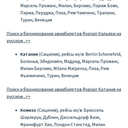
ДЕШЕВЫЕ АВИАБИЛЕТЫ В ВЕНУ
Марсель Прованс, Милан, Бергамо, Париж Бове,
Парма, Перуджа, Пиза, Рим Чампино, Трапани,
ДЕШЕВЫЕ АВИАБИЛЕТЫ В ЛОНДОН
Турин, Венеция
Поиск и бронирование авиабилетов Ryanair Кальяри на
ДЕШЕВЫЕ АВИАБИЛЕТЫ В МИЛАН
русском ..>>
ДЕШЕВЫЕ АВИАБИЛЕТЫ В ПАРИЖ
Катания
(Сицилия), рейсы из/в: Berlin Schonefeld,
Болонья, Эйндховен, Мадрид, Марсель Прованс,
ДЕШЕВЫЕ АВИАБИЛЕТЫ НА КИПР
Милан Бергамо, Milano Malpensa, Пиза, Рим
Фьюмичино, Турин, Венеция
ИНФОРМАЦИЯ ДЛЯ ПАССАЖИРОВ
Поиск и бронирование авиабилетов Ryanair Катания на
ВЫБОР И БРОНИРОВАНИЯ МЕСТ В RYANAIR
русском ..>>
Комизо
(Сицилия), рейсы из/в: Брюссель
ЗАДЕРЖКА, ОТМЕНА, ПЕРЕНОС РЕЙСОВ RYANAIR
Шарлеруа, Дублин, Дюссельдорф Визе,
Франкфурт Хан, Лондон Станстед, Милан
ИЗМЕНЕНИЕ БРОНИРОВАНИЯ