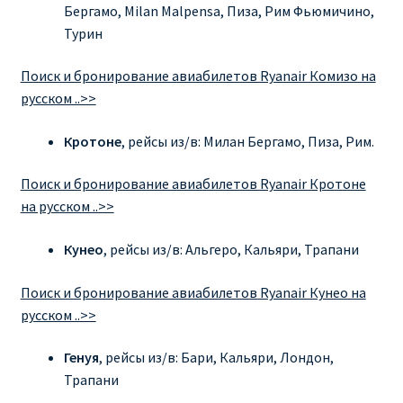
Бергамо, Milan Malpensa, Пиза, Рим Фьюмичино,
Турин
ПРАВИЛА RYANAIR В АЭРОПОРТУ И НА БОРТУ
Поиск и бронирование авиабилетов Ryanair Комизо на
ПРАВИЛА ПРОВОЗА БАГАЖА RYANAIR
русском ..>>
ПУТЕШЕСТВИЕ С ДЕТЬМИ И МЛАДЕНЦАМИ
Кротоне
, рейсы из/в: Милан Бергамо, Пиза, Рим.
РЕЙСАМИ RYANAIR
Поиск и бронирование авиабилетов Ryanair Кротоне
РЕГИСТРАЦИЯ НА РЕЙС И ДОКУМЕНТЫ ДЛЯ
на русском ..>>
ПУТЕШЕСТВИЯ РЕЙСАМИ RYANAIR
Кунео
, рейсы из/в: Альгеро, Кальяри, Трапани
Информация по бронированию билетов Ryanair
Поиск и бронирование авиабилетов Ryanair Кунео на
русском ..>>
КАК НАЙТИ ДЕШЕВЫЙ БИЛЕТ
Генуя
, рейсы из/в: Бари, Кальяри, Лондон,
Кипр
Трапани