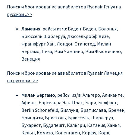
КУПИТЬ АВИАБИЛЕТЫ ДЕШЕВО
Поиск и бронирование авиабилетов Ryanair Генуя на
русском ..>>
Милан
Ламеция
, рейсы из/в: Баден-Баден, Болонья,
Брюссель Шарлеруа, Дюссельдорф Визе,
Париж
Франкфурт Хан, Лондон Станстед, Милан
Бергамо, Пиза, Рим Чампино, Рим Фьюмичино,
ПРАВИЛА РЕГИСТРАЦИИ
Венеция
ПРИЛОЖЕНИЕ RYANAIR НА РУССКОМ
Поиск и бронирование авиабилетов Ryanair Ламеция
на русском ..>>
ПРОВОЗ БАГАЖА RYANAIR – ПРАВИЛА
Милан
Бергамо
, рейсы из/в: Альгеро, Аликанте,
РАЙАНЭЙР НА РУССКОМ | КНФТФШК
Афины, Барсельна Эль-Прат, Бари, Белфаст,
Berlin Schonefeld, Биллунд, Братислава, Бремен,
РЕГИСТРАЦИЯ НА РЕЙС RYANAIR
Бриндизи, Бристоль, Брюссель, Шарлеруа,
Бухарест, Будапешт, Кальяри, Катания, Ханья,
Кёльн, Комизо, Копенгаген, Корфу, Корк,
Регистрация ребенка на рейс RYANAIR