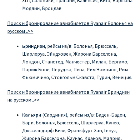
Sth, Салоники, Трапани, Валенсия, Виго, Варшава
Аликанте
Модлин, Вроцлав
Барселона
Поиск и бронирование авиабилетов Ryanair Болонья на
русском ..>>
БИЛЕТЫ RYANAIR | ПОИСК ЛУЧШЕЙ ЦЕНЫ |
БРОНИРОВАНИЕ
Бриндизи
, рейсы из/в: Болонья, Брюссель,
Шарлеруа, Эйндховен, Жирона Барселона,
Лондон, Станстед, Манчестер, Милан, Бергамо,
БИЛЕТЫ RYANAIR НА ЗАВТРА КУПИТЬ ОНЛАЙН
Париж Бове, Перуджа, Пиза, Рим Чампино, Рим
Фьюмичино, Стокгольм Скавста, Турин, Венеция.
ДЕШЕВЫЕ АВИАБИЛЕТЫ В БАРСЕЛОНУ
Поиск и бронирование авиабилетов Ryanair Бриндизи
ДЕШЕВЫЕ АВИАБИЛЕТЫ В БЕРЛИН
на русском ..>>
ДЕШЕВЫЕ АВИАБИЛЕТЫ В БУХАРЕСТ
Кальяри
(Сардиния), рейсы из/в: Баден-Баден,
Бари, Болонья, Брюссель, Шарлеруа, Кунео,
ДЕШЕВЫЕ АВИАБИЛЕТЫ В ВАРШАВУ
Дюссельдорф Визе, Франкфурт Хан, Генуя,
Жирона Барселона, Каунас, Краков, Мадрид,