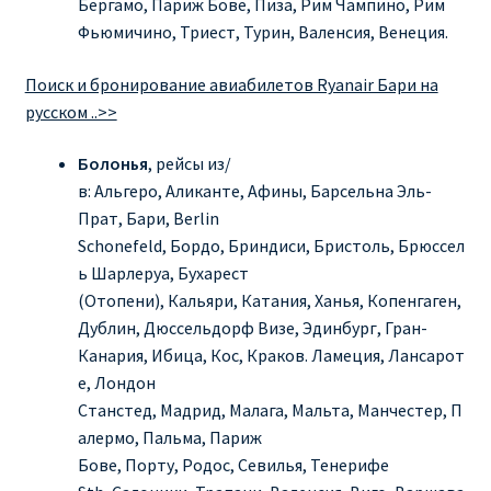
Бергамо, Париж Бове, Пиза, Рим Чампино, Рим
Фьюмичино, Триест, Турин, Валенсия, Венеция.
RYANAIR.COM НА РУССКОМ – кнфтфшкюсщь
Поиск и бронирование авиабилетов Ryanair Бари на
Авиабилеты Ryanair на Тенерифе от €15
русском ..>>
АВИАБИЛЕТЫ RYANAIR ОТ € 12
Болонья
, рейсы из/
в: Альгеро, Аликанте, Афины, Барсельна Эль-
АВИАБИЛЕТЫ ВИЛЬНЮС БАРСЕЛОНА
Прат, Бари, Berlin
Schonefeld, Бордо, Бриндиси, Бристоль, Брюссел
ь Шарлеруа, Бухарест
АВИАБИЛЕТЫ ХЕЛЬСИНКИ МИЛАН
(Отопени), Кальяри, Катания, Ханья, Копенгаген,
Дублин, Дюссельдорф Визе, Эдинбург, Гран-
Акции RYANAIR из Варшавы
Канария, Ибица, Кос, Краков. Ламеция, Лансарот
е, Лондон
Акции RYANAIR из Вильнюса
Станстед, Мадрид, Малага, Мальта, Манчестер, П
алермо, Пальма, Париж
Акции RYANAIR из Каунаса
Бове, Порту, Родос, Севилья, Тенерифе