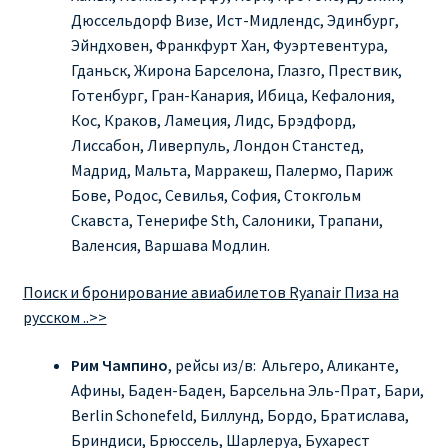
Дюссельдорф Визе, Ист-Мидлендс, Эдинбург,
Эйндховен, Франкфурт Хан, Фуэртевентура,
Гданьск, Жирона Барселона, Глазго, Прествик,
Готенбург, Гран-Канария, Ибица, Кефалония,
Кос, Краков, Ламеция, Лидс, Брэдфорд,
Лиссабон, Ливерпуль, Лондон Станстед,
Мадрид, Мальта, Марракеш, Палермо, Париж
Бове, Родос, Севилья, София, Стокгольм
Скавста, Тенерифе Sth, Салоники, Трапани,
Валенсия, Варшава Модлин.
Поиск и бронирование авиабилетов Ryanair Пиза на
русском ..>>
Рим
Чампино
, рейсы из/в: Альгеро, Аликанте,
Афины, Баден-Баден, Барсельна Эль-Прат, Бари,
Berlin Schonefeld, Биллунд, Бордо, Братислава,
Бриндиси, Брюссель, Шарлеруа, Бухарест