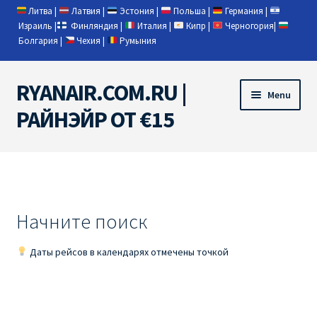
Литва
|
Латвия
|
Эстония
|
Польша
|
Германия
|
Израиль
|
Финляндия
|
Италия
|
Кипр
|
Черногория
|
Болгария
|
Чехия
|
Румыния
RYANAIR.COM.RU |
Skip
Skip
Menu
to
to
РАЙНЭЙР ОТ €15
navigation
content
Home
RYANAIR | ПОИСК АВИАБИЛЕТОВ
Начните поиск
RYANAIR PL ОТ € 9
Даты рейсов в календарях отмечены точкой
Ryanair Беларусь
Ryanair Германия