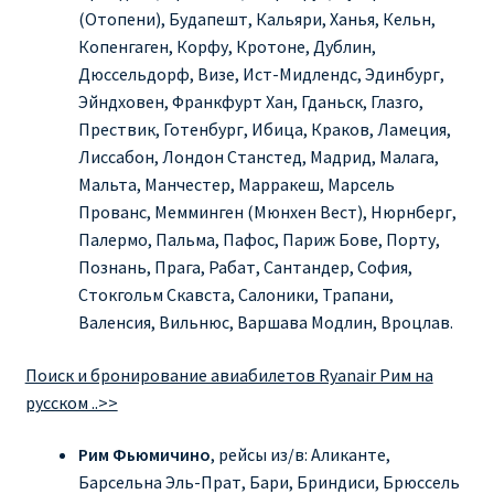
(Отопени), Будапешт, Кальяри, Ханья, Кельн,
Копенгаген, Корфу, Кротоне, Дублин,
Дюссельдорф, Визе, Ист-Мидлендс, Эдинбург,
Эйндховен, Франкфурт Хан, Гданьск, Глазго,
Прествик, Готенбург, Ибица, Краков, Ламеция,
Лиссабон, Лондон Станстед, Мадрид, Малага,
Мальта, Манчестер, Марракеш, Марсель
Прованс, Мемминген (Мюнхен Вест), Нюрнберг,
Палермо, Пальма, Пафос, Париж Бове, Порту,
Познань, Прага, Рабат, Сантандер, София,
Стокгольм Скавста, Салоники, Трапани,
Валенсия, Вильнюс, Варшава Модлин, Вроцлав.
Поиск и бронирование авиабилетов Ryanair Рим на
русском ..>>
Рим
Фьюмичино
, рейсы из/в: Аликанте,
Барсельна Эль-Прат, Бари, Бриндиси, Брюссель