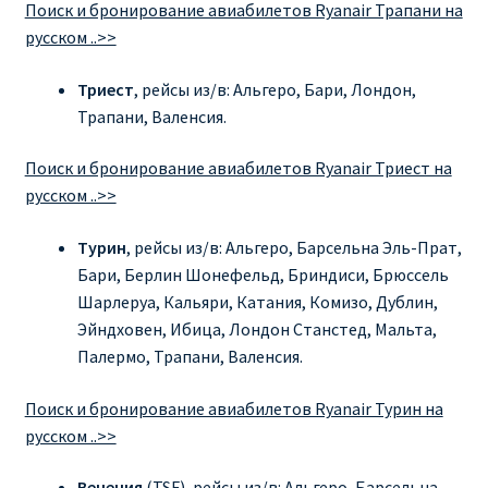
Поиск и бронирование авиабилетов Ryanair Трапани на
русском ..>>
Триест
, рейсы из/в: Альгеро, Бари, Лондон,
Трапани, Валенсия.
Поиск и бронирование авиабилетов Ryanair Триест на
русском ..>>
Турин
, рейсы из/в: Альгеро, Барсельна Эль-Прат,
Бари, Берлин Шонефельд, Бриндиси, Брюссель
Шарлеруа, Кальяри, Катания, Комизо, Дублин,
Эйндховен, Ибица, Лондон Станстед, Мальта,
Палермо, Трапани, Валенсия.
Поиск и бронирование авиабилетов Ryanair Турин на
русском ..>>
Венеция
(TSF), рейсы из/в: Альгеро, Барсельна