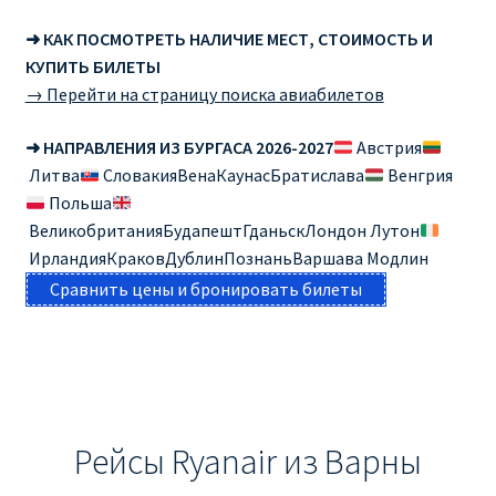
➜ КАК ПОСМОТРЕТЬ НАЛИЧИЕ МЕСТ, СТОИМОСТЬ И
КУПИТЬ БИЛЕТЫ
→ Перейти на страницу поиска авиабилетов
➜ НАПРАВЛЕНИЯ ИЗ БУРГАСА 2026-2027
Австрия
Литва
СловакияВенаКаунасБратислава
Венгрия
Польша
ВеликобританияБудапештГданьскЛондон Лутон
ИрландияКраковДублинПознаньВаршава Модлин
Сравнить цены и бронировать билеты
Рейсы Ryanair из Варны