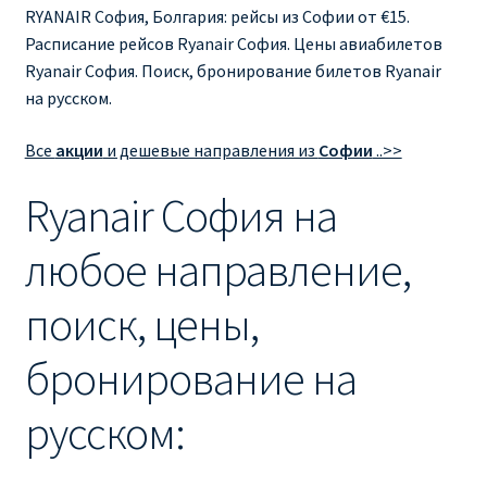
Ryanair изменить дату
RYANAIR София, Болгария: рейсы из Софии от €15.
Расписание рейсов Ryanair София. Цены авиабилетов
Ryanair изменить фамилию
Ryanair София. Поиск, бронирование билетов Ryanair
на русском.
Ryanair Испания
Все
акции
и дешевые направления из
Софии
..>>
RYANAIR ИТАЛИЯ
Ryanair София на
RYANAIR КУПИТЬ БИЛЕТЫ ENGLISH
любое направление,
Ryanair направления, акции
поиск, цены,
Ryanair онлайн регистрация
бронирование на
Ryanair ошибка в фамилии, имени
русском:
Ryanair пересадки