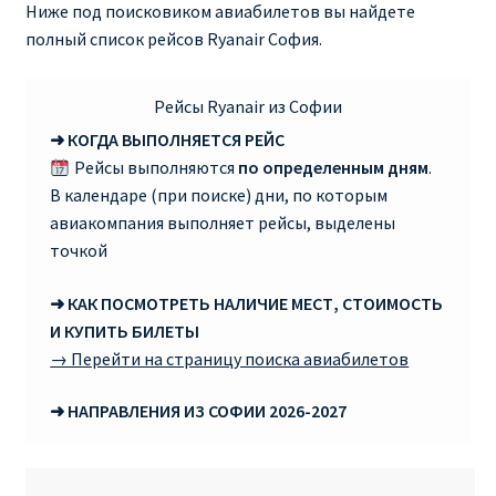
Ниже под поисковиком авиабилетов вы найдете
полный список рейсов Ryanair София.
RYANAIR ПОДГОРИЦА, ЧЕРНОГОРИЯ
Ryanair Польша
Рейсы Ryanair из Софии
➜ КОГДА ВЫПОЛНЯЕТСЯ РЕЙС
RYANAIR ПОРТУГАЛИЯ
Рейсы выполняются
по определенным дням
.
В календаре (при поиске) дни, по которым
RYANAIR ПОСАДОЧНЫЙ ТАЛОН – BOARDING PASS
авиакомпания выполняет рейсы, выделены
точкой
Ryanair Россия
➜ КАК ПОСМОТРЕТЬ НАЛИЧИЕ МЕСТ, СТОИМОСТЬ
И КУПИТЬ БИЛЕТЫ
RYANAIR ТЕЛЬ-АВИВ, ЭЙЛАТ, ИЗРАИЛЬ
→ Перейти на страницу поиска авиабилетов
RYANAIR УКРАИНА | АВИАБИЛЕТЫ ОТ €15
➜ НАПРАВЛЕНИЯ ИЗ СОФИИ 2026-2027
Ryanair Україна из Киева, Одессы, Львова, Харькова,
Херсона от € 15