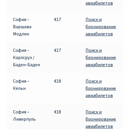
авиабилетов
КУПИТЬ АВИАБИЛЕТЫ ДЕШЕВО
София –
€17
Поиск и
Милан
Варшава
бронирование
Модлин
авиабилетов
Париж
София –
€17
Поиск и
ПРАВИЛА РЕГИСТРАЦИИ
Карлсруэ /
бронирование
Баден-Баден
авиабилетов
ПРИЛОЖЕНИЕ RYANAIR НА РУССКОМ
София –
€18
Поиск и
ПРОВОЗ БАГАЖА RYANAIR – ПРАВИЛА
Кёльн
бронирование
авиабилетов
РАЙАНЭЙР НА РУССКОМ | КНФТФШК
София –
€18
Поиск и
РЕГИСТРАЦИЯ НА РЕЙС RYANAIR
Ливерпуль
бронирование
авиабилетов
Регистрация ребенка на рейс RYANAIR