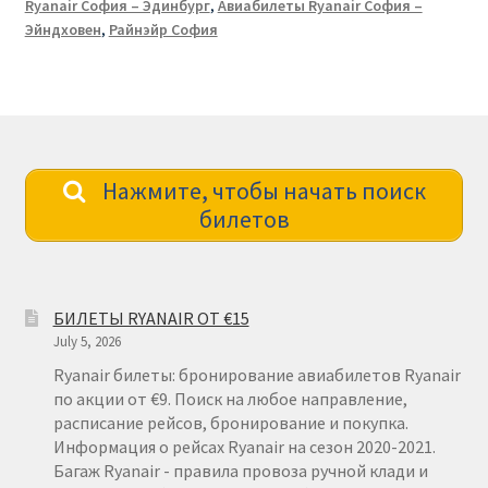
Ryanair София – Эдинбург
,
Авиабилеты Ryanair София –
Эйндховен
,
Райнэйр София
Нажмите, чтобы начать поиск
билетов
БИЛЕТЫ RYANAIR ОТ €15
July 5, 2026
Ryanair билеты: бронирование авиабилетов Ryanair
по акции от €9. Поиск на любое направление,
расписание рейсов, бронирование и покупка.
Информация о рейсах Ryanair на сезон 2020-2021.
Багаж Ryanair - правила провоза ручной клади и