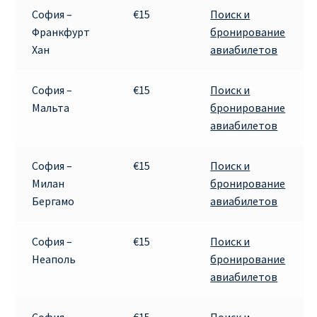
Аликанте
София –
€15
Поиск и
Франкфурт
бронирование
Барселона
Хан
авиабилетов
БИЛЕТЫ RYANAIR | ПОИСК ЛУЧШЕЙ ЦЕНЫ |
София –
€15
Поиск и
БРОНИРОВАНИЕ
Мальта
бронирование
авиабилетов
БИЛЕТЫ RYANAIR НА ЗАВТРА КУПИТЬ ОНЛАЙН
София –
€15
Поиск и
ДЕШЕВЫЕ АВИАБИЛЕТЫ В БАРСЕЛОНУ
Милан
бронирование
Бергамо
авиабилетов
ДЕШЕВЫЕ АВИАБИЛЕТЫ В БЕРЛИН
София –
€15
Поиск и
ДЕШЕВЫЕ АВИАБИЛЕТЫ В БУХАРЕСТ
Неаполь
бронирование
авиабилетов
ДЕШЕВЫЕ АВИАБИЛЕТЫ В ВАРШАВУ