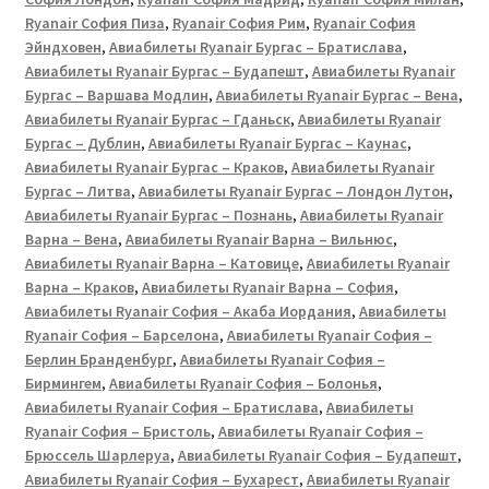
Ryanair София Пиза
,
Ryanair София Рим
,
Ryanair София
Эйндховен
,
Авиабилеты Ryanair Бургас – Братислава
,
Авиабилеты Ryanair Бургас – Будапешт
,
Авиабилеты Ryanair
Бургас – Варшава Модлин
,
Авиабилеты Ryanair Бургас – Вена
,
Авиабилеты Ryanair Бургас – Гданьск
,
Авиабилеты Ryanair
Бургас – Дублин
,
Авиабилеты Ryanair Бургас – Каунас
,
Авиабилеты Ryanair Бургас – Краков
,
Авиабилеты Ryanair
Бургас – Литва
,
Авиабилеты Ryanair Бургас – Лондон Лутон
,
Авиабилеты Ryanair Бургас – Познань
,
Авиабилеты Ryanair
Варна – Вена
,
Авиабилеты Ryanair Варна – Вильнюс
,
Авиабилеты Ryanair Варна – Катовице
,
Авиабилеты Ryanair
Варна – Краков
,
Авиабилеты Ryanair Варна – София
,
Авиабилеты Ryanair София – Акаба Иордания
,
Авиабилеты
Ryanair София – Барселона
,
Авиабилеты Ryanair София –
Берлин Бранденбург
,
Авиабилеты Ryanair София –
Бирмингем
,
Авиабилеты Ryanair София – Болонья
,
Авиабилеты Ryanair София – Братислава
,
Авиабилеты
Ryanair София – Бристоль
,
Авиабилеты Ryanair София –
Брюссель Шарлеруа
,
Авиабилеты Ryanair София – Будапешт
,
Авиабилеты Ryanair София – Бухарест
,
Авиабилеты Ryanair