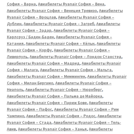
София – Варна
,
Авиабилеты Ryanair София – Вена
,
Авиабилеты Ryanair София – Венеция Тревизо
,
Авиабилеты
Ryanair София – Вроцлав
,
Авиабилеты Ryanair София –
Дублин
,
Авиабилеты Ryanair София – Загреб
,
Авиабилеты
Ryanair София – Задар
,
Авиабилеты Ryanair София –
Карлсруэ / Баден-Баден
,
Авиабилеты Ryanair София –
Катания
,
Авиабилеты Ryanair София – Кёльн
,
Авиабилеты
Ryanair София – Корфу
,
Авиабилеты Ryanair София –
Ливерпуль
,
Авиабилеты Ryanair София – Лондон Станстед
,
Авиабилеты Ryanair София – Мадрид
,
Авиабилеты Ryanair
София – Малага
,
Авиабилеты Ryanair София – Мальта
,
Авиабилеты Ryanair София – Мемминген
,
Авиабилеты Ryanair
София – Милан Бергамо
,
Авиабилеты Ryanair София –
Неаполь
,
Авиабилеты Ryanair София – Нюрнберг
,
Авиабилеты Ryanair София – Пальма де Майорка
,
Авиабилеты Ryanair София – Париж Бове
,
Авиабилеты
Ryanair София – Пафос
,
Авиабилеты Ryanair София – Рим
Чампино
,
Авиабилеты Ryanair София – Родос
,
Авиабилеты
Ryanair София – Стада
,
Авиабилеты Ryanair София – Тель-
Авив
,
Авиабилеты Ryanair София – Ханья
,
Авиабилеты