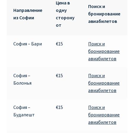
Цена в
Поиск и
Направление
одну
RYANAIR.COM НА РУССКОМ – кнфтфшкюсщь
бронирование
из Софии
сторону
авиабилетов
от
Авиабилеты Ryanair на Тенерифе от €15
АВИАБИЛЕТЫ RYANAIR ОТ € 12
София – Бари
€15
Поиск и
бронирование
авиабилетов
АВИАБИЛЕТЫ ВИЛЬНЮС БАРСЕЛОНА
АВИАБИЛЕТЫ ХЕЛЬСИНКИ МИЛАН
София –
€15
Поиск и
Болонья
бронирование
Акции RYANAIR из Варшавы
авиабилетов
Акции RYANAIR из Вильнюса
София –
€15
Поиск и
Будапешт
бронирование
Акции RYANAIR из Каунаса
авиабилетов