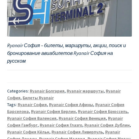
Ryanair София – билеты, маршруты, акции, поиск и
бронирование авиабилетов Ryanair София на
русском
Categories:
Ryanair Болгария
,
Ryanair маршруты
,
Ryanair
София
,
Билеты Ryanair
Tags:
Ryanair София
,
Ryanair София Афины
,
Ryanair София
Барселона
,
Ryanair София Берлин
,
Ryanair София Брюссель
,
Ryanair София Валенсия
,
Ryanair София Венеция
,
Ryanair
София Гамбург
,
Ryanair София Глазго
,
Ryanair София Дублин
,
Ryanair София Кёльн
,
Ryanair София Ливерпуль
,
Ryanair
София Лондон
,
Ryanair София Мадрид
,
Ryanair София Милан
,