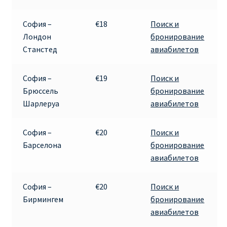
Рим
София –
€18
Поиск и
Лондон
бронирование
Станстед
авиабилетов
Рождественские направления от € 9
Райнэйр на русском
София –
€19
Поиск и
Брюссель
бронирование
Шарлеруа
авиабилетов
О сайте
София –
€20
Поиск и
Барселона
бронирование
авиабилетов
София –
€20
Поиск и
Бирмингем
бронирование
авиабилетов