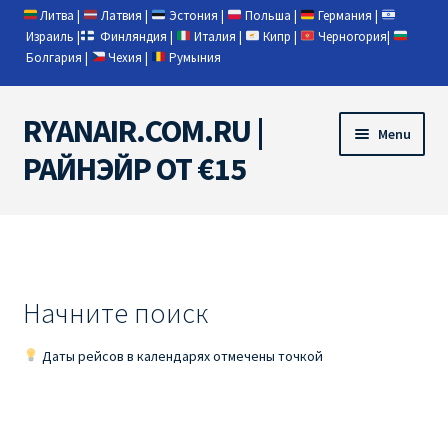
Литва
|
Латвия
|
Эстония
|
Польша
|
Германия
|
Израиль
|
Финляндия
|
Италия
|
Кипр
|
Черногория
|
Болгария
|
Чехия
|
Румыния
RYANAIR.COM.RU |
Skip
Skip
Menu
to
to
РАЙНЭЙР ОТ €15
navigation
content
Home
RYANAIR | ПОИСК АВИАБИЛЕТОВ
Начните поиск
RYANAIR PL ОТ € 9
Даты рейсов в календарях отмечены точкой
Ryanair Беларусь
Ryanair Германия