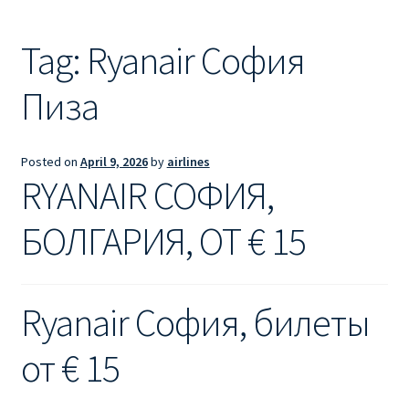
Ryanair из Лондона
Tag:
Ryanair София
RYANAIR ИЗ РИГИ
Пиза
Ryanair из Стокгольма
RYANAIR ИЗ ТАЛЛИНА
Posted on
April 9, 2026
by
airlines
RYANAIR СОФИЯ,
Ryanair из Тампере
БОЛГАРИЯ, ОТ € 15
RYANAIR ИЗ ЧЕХИИ | ПРАГА, ОСТРАВА, ПАРДУБИЦЕ,
БРНО
Ryanair София, билеты
Ryanair изменение имени
от € 15
Ryanair изменения