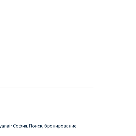
БУХАРЕСТ
ДОН
ДЕШЕВЫЕ АВИАБИЛЕТЫ В МИЛАН
В
ЕТЫ ДЕШЕВО
Милан
Париж
АНЭЙР НА РУССКОМ | КНФТФШК
 от € 9
Райнэйр на русском
О сайте
Ryanair София. Поиск, бронирование