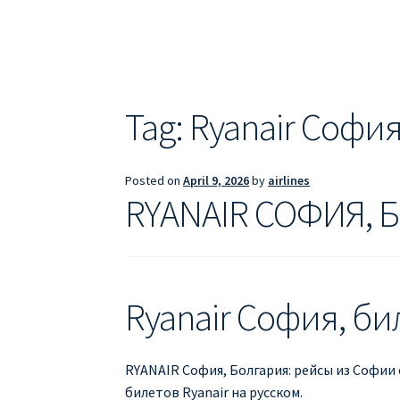
ДЕШЕВЫЕ АВИАБИЛЕТЫ В БАРСЕЛОНУ
Д
ДЕШЕВЫЕ АВИАБИЛЕТЫ В ВАРШАВУ
ДЕШ
ДЕШЕВЫЕ АВИАБИЛЕТЫ В ПАРИЖ
ДЕШЕВ
Tag:
Ryanair Софи
Информация по бронированию билетов Ry
Posted on
April 9, 2026
by
airlines
ПРАВИЛА РЕГИСТРАЦИИ
ПРИЛОЖЕНИЕ RY
RYANAIR СОФИЯ, Б
РЕГИСТРАЦИЯ НА РЕЙС RYANAIR
Регистра
Ryanair София, би
RYANAIR София, Болгария: рейсы из Софии 
билетов Ryanair на русском.