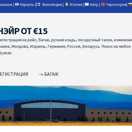
ермания
|
Израиль
|
Финляндия
|
Италия
|
Кипр
|
Черногория
|
НЭЙР ОТ €15
регистрация на рейс, багаж, ручная кладь, посадочный талон, изменен
раина, Молдова, Израиль, Германия, Россия, Беларусь. Поиск на любое
yanair.
ЕГИСТРАЦИЯ
→ БАГАЖ
NAIR PL ОТ € 9
Ryanair Беларусь
Ryanair Германия
Ryanair Грец
yanair из Варшавы
Ryanair из Вильнюса
Ryanair из Каунаса
Ryan
YANAIR ИЗ ТАЛЛИНА
Ryanair из Тампере
RYANAIR ИЗ ЧЕХИИ | 