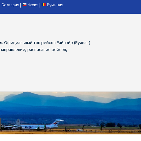
Болгария
|
Чехия
|
Румыния
ия. Официальный топ рейсов Райнэйр (Ryanair)
 направление, расписание рейсов,
ия
Ryanair дешевые авиабилеты
air из Лаппеенранты
Ryanair из Лондона
ПРАГА, ОСТРАВА, ПАРДУБИЦЕ, БРНО