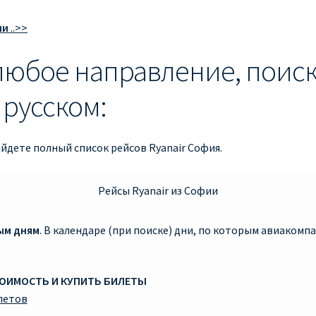
ии
..>>
 любое направление, поиск
русском:
дете полный список рейсов Ryanair София.
Рейсы Ryanair из Софии
ым дням
. В календаре (при поиске) дни, по которым авиаком
ТОИМОСТЬ И КУПИТЬ БИЛЕТЫ
летов