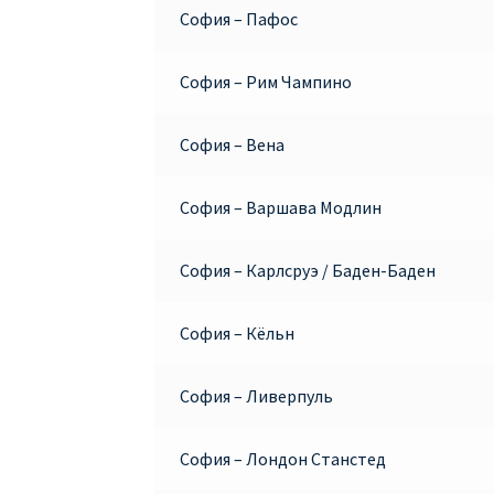
София – Пафос
София – Рим Чампино
София – Вена
София – Варшава Модлин
София – Карлсруэ / Баден-Баден
София – Кёльн
София – Ливерпуль
София – Лондон Станстед