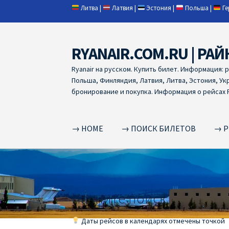
Литва
|
Латвия
|
Эстония
|
Польша
|
Г
RYANAIR.COM.RU | РАЙ
Skip
Skip
to
to
Ryanair на русском. Купить билет. Информация: 
navigation
content
Польша, Финляндия, Латвия, Литва, Эстония, Ук
бронирование и покупка. Информация о рейсах R
→ HOME
→ ПОИСК БИЛЕТОВ
→ Р
Home
RYANAIR | ПОИСК АВИАБИЛЕТОВ
RYA
RYANAIR ДОБАВИТЬ БАГАЖ
Ryanair зміни
R
Начните поиск
RYANAIR ИЗ РИГИ
Ryanair из Стокгольма
R
Даты рейсов в календарях отмечены точкой