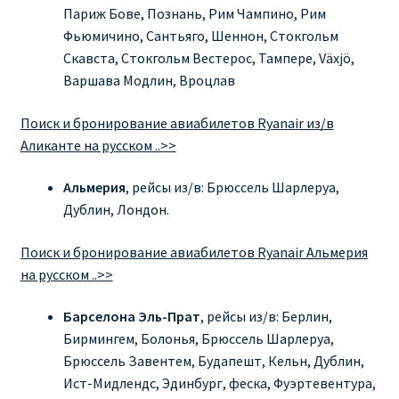
Париж Бове, Познань, Рим Чампино, Рим
Фьюмичино, Сантьяго, Шеннон, Стокгольм
ПРАВИЛА RYANAIR В АЭРОПОРТУ И НА БОРТУ
Скавста, Стокгольм Вестерос, Тампере, Växjö,
Варшава Модлин, Вроцлав
ПРАВИЛА ПРОВОЗА БАГАЖА RYANAIR
Поиск и бронирование авиабилетов Ryanair из/в
ПУТЕШЕСТВИЕ С ДЕТЬМИ И МЛАДЕНЦАМИ
Аликанте на русском ..>>
РЕЙСАМИ RYANAIR
Альмерия
, рейсы из/в: Брюссель Шарлеруа,
РЕГИСТРАЦИЯ НА РЕЙС И ДОКУМЕНТЫ ДЛЯ
Дублин, Лондон.
ПУТЕШЕСТВИЯ РЕЙСАМИ RYANAIR
Поиск и бронирование авиабилетов Ryanair Альмерия
Информация по бронированию билетов Ryanair
на русском ..>>
Барселона Эль-Прат
, рейсы из/в: Берлин,
КАК НАЙТИ ДЕШЕВЫЙ БИЛЕТ
Бирмингем, Болонья, Брюссель Шарлеруа,
Брюссель Завентем, Будапешт, Кельн, Дублин,
Кипр
Ист-Мидлендс, Эдинбург, феска, Фуэртевентура,