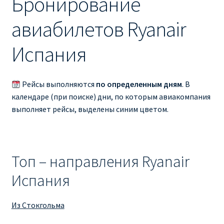
Бронирование
Ryanair изменить дату
авиабилетов Ryanair
Ryanair изменить фамилию
Испания
Ryanair Испания
RYANAIR ИТАЛИЯ
Рейсы выполняются
по определенным дням
. В
календаре (при поиске) дни, по которым авиакомпания
выполняет рейсы, выделены синим цветом.
RYANAIR КУПИТЬ БИЛЕТЫ ENGLISH
Ryanair направления, акции
Топ – направления Ryanair
Ryanair онлайн регистрация
Испания
Ryanair ошибка в фамилии, имени
Из Стокгольма
Ryanair пересадки