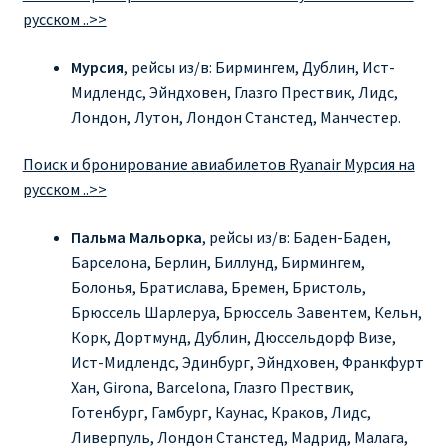
русском ..>>
Мурсия
, рейсы из/в: Бирмингем, Дублин, Ист-
Мидлендс, Эйндховен, Глазго Прествик, Лидс,
Лондон, Лутон, Лондон Станстед, Манчестер.
Поиск и бронирование авиабилетов Ryanair Мурсия на
русском ..>>
Пальма Мальорка
, рейсы из/в: Баден-Баден,
Барселона, Берлин, Биллунд, Бирмингем,
Болонья, Братислава, Бремен, Бристоль,
Брюссель Шарлеруа, Брюссель Завентем, Кельн,
Корк, Дортмунд, Дублин, Дюссельдорф Визе,
Ист-Мидлендс, Эдинбург, Эйндховен, Франкфурт
Хан, Girona, Barcelona, Глазго Прествик,
Готенбург, Гамбург, Каунас, Краков, Лидс,
Ливерпуль, Лондон Станстед, Мадрид, Малага,