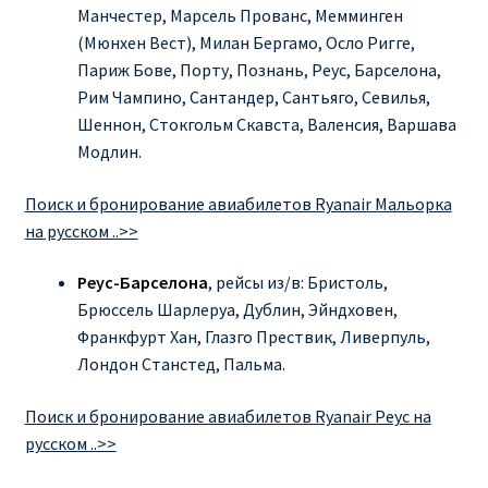
Манчестер, Марсель Прованс, Мемминген
(Мюнхен Вест), Милан Бергамо, Осло Ригге,
Париж Бове, Порту, Познань, Реус, Барселона,
Рим Чампино, Сантандер, Сантьяго, Севилья,
Шеннон, Стокгольм Скавста, Валенсия, Варшава
Модлин.
Поиск и бронирование авиабилетов Ryanair Мальорка
на русском ..>>
Реус-Барселона
, рейсы из/в: Бристоль,
Брюссель Шарлеруа, Дублин, Эйндховен,
Франкфурт Хан, Глазго Прествик, Ливерпуль,
Лондон Станстед, Пальма.
Поиск и бронирование авиабилетов Ryanair Реус на
русском ..>>