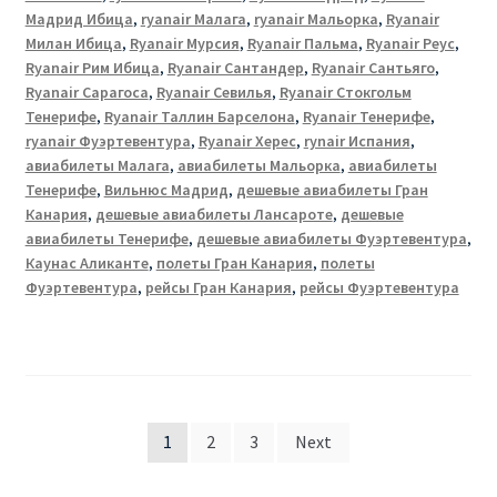
Мадрид Ибица
,
ryanair Малага
,
ryanair Мальорка
,
Ryanair
Милан Ибица
,
Ryanair Мурсия
,
Ryanair Пальма
,
Ryanair Реус
,
Ryanair Рим Ибица
,
Ryanair Сантандер
,
Ryanair Сантьяго
,
Ryanair Сарагоса
,
Ryanair Севилья
,
Ryanair Стокгольм
Тенерифе
,
Ryanair Таллин Барселона
,
Ryanair Тенерифе
,
ryanair Фуэртевентура
,
Ryanair Херес
,
rynair Испания
,
авиабилеты Малага
,
авиабилеты Мальорка
,
авиабилеты
Тенерифе
,
Вильнюс Мадрид
,
дешевые авиабилеты Гран
Канария
,
дешевые авиабилеты Лансароте
,
дешевые
авиабилеты Тенерифе
,
дешевые авиабилеты Фуэртевентура
,
Каунас Аликанте
,
полеты Гран Канария
,
полеты
Фуэртевентура
,
рейсы Гран Канария
,
рейсы Фуэртевентура
Posts
1
2
3
Next
pagination