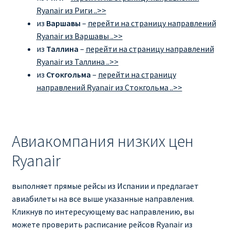
Ryanair из Риги ..>>
из
Варшавы
–
перейти на страницу направлений
Ryanair из Варшавы ..>>
из
Таллина
–
перейти на страницу направлений
Ryanair из Таллина ..>>
из
Стокгольма
–
перейти на страницу
направлений Ryanair из Стокгольма ..>>
Авиакомпания низких цен
Ryanair
выполняет прямые рейсы из Испании и предлагает
авиабилеты на все выше указанные направления.
Кликнув по интересующему вас направлению, вы
можете проверить расписание рейсов Ryanair из