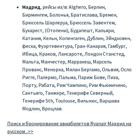
Мадрид
, рейсы из/в: Alghero, Берлин,
Бирмингем, Болонья, Братислава, Бремен,
Брюссель Шарлеруа, Брюссель Завентем,
Бухарест, (Отопени), Будапешт, Кальяри,
Катания, Кельн, Копенгаген, Дублин, Эйндховен,
феска, Фуэртевентура, Гран-Канария, Гамбург,
Ибица, Краков, Лансароте, Лондон Станстед,
Мальта, Манчестер, Марракеш, Марсель
Прованс, Менорка, Милан Бергамо, Ольвия, Осло
Ригге, Палермо, Пальма, Париж Бове, Пиза,
Порту, Рабата, Рим Чампино, Рим Фьюмичино,
Сантьяго, Танжере, Тенерифе Северный,
Тенерифе Sth, Toulouse, Вильнюс, Варшава
Модлин, Вроцлав.
Поиск и бронирование авиабилетов Ryanair Мадрид на
русском ..>>