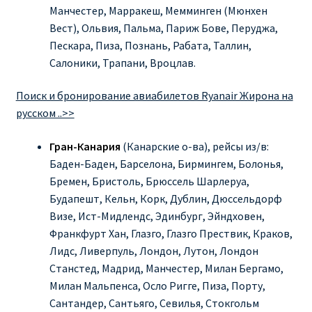
Манчестер, Марракеш, Мемминген (Мюнхен
Вест), Ольвия, Пальма, Париж Бове, Перуджа,
Пескара, Пиза, Познань, Рабата, Таллин,
Салоники, Трапани, Вроцлав.
Поиск и бронирование авиабилетов Ryanair Жирона на
русском ..>>
Гран-Канария
(Канарские о-ва), рейсы из/в:
Баден-Баден, Барселона, Бирмингем, Болонья,
Бремен, Бристоль, Брюссель Шарлеруа,
Будапешт, Кельн, Корк, Дублин, Дюссельдорф
Визе, Ист-Мидлендс, Эдинбург, Эйндховен,
Франкфурт Хан, Глазго, Глазго Прествик, Краков,
Лидс, Ливерпуль, Лондон, Лутон, Лондон
Станстед, Мадрид, Манчестер, Милан Бергамо,
Милан Мальпенса, Осло Ригге, Пиза, Порту,
Сантандер, Сантьяго, Севилья, Стокгольм