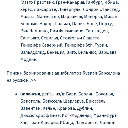
Глазго Прествик, Гран-Канария, Гамбург, Ибица,
КУПИТЬ АВИАБИЛЕТЫ ДЕШЕВО
Херес, Лансароте, Ливерпуль, Лондон Станстед,
Малага, Манчестер, Марракеш, Менорка, Милан
Милан
Бергамо, Надор, Пальма, Париж Бове, Порту,
Рим Чампино, Рим Фьюмичино, Сантандер,
Париж
Сантьяго, Севилья, Стокгольм Скавста,
Тенерифе Северный, Тенерифе Sth, Турин,
ПРАВИЛА РЕГИСТРАЦИИ
Вальядолид, Венеция, Виго, Вильнюс, Варшава
Модлин.
ПРИЛОЖЕНИЕ RYANAIR НА РУССКОМ
Поиск и бронирование авиабилетов Ryanair Барселона
на русском ..>>
ПРОВОЗ БАГАЖА RYANAIR – ПРАВИЛА
Валенсия
, рейсы из/в: Бари, Берлин, Болонья,
РАЙАНЭЙР НА РУССКОМ | КНФТФШК
Бристоль, Брюссель Шарлеруа, Брюссель
Завентем, Кельн, Крайова, Дублин,
РЕГИСТРАЦИЯ НА РЕЙС RYANAIR
Дюссельдорф Визе, Ист-Мидлендс, Франкфурт
Хан, Гран-Канария, Ибица, Лансароте, Лондон
Регистрация ребенка на рейс RYANAIR