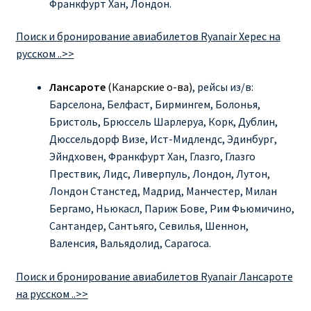
Франкфурт Хан, Лондон.
Поиск и бронирование авиабилетов Ryanair Херес на
русском ..>>
Лансароте
(Канарские о-ва)
, рейсы из/в:
Барселона, Белфаст, Бирмингем, Болонья,
Бристоль, Брюссель Шарлеруа, Корк, Дублин,
Дюссельдорф Визе, Ист-Мидлендс, Эдинбург,
Эйндховен, Франкфурт Хан, Глазго, Глазго
Прествик, Лидс, Ливерпуль, Лондон, Лутон,
Лондон Станстед, Мадрид, Манчестер, Милан
Бергамо, Ньюкасл, Париж Бове, Рим Фьюмичино,
Сантандер, Сантьяго, Севилья, Шеннон,
Валенсия, Вальядолид, Сарагоса.
Поиск и бронирование авиабилетов Ryanair Лансароте
на русском ..>>