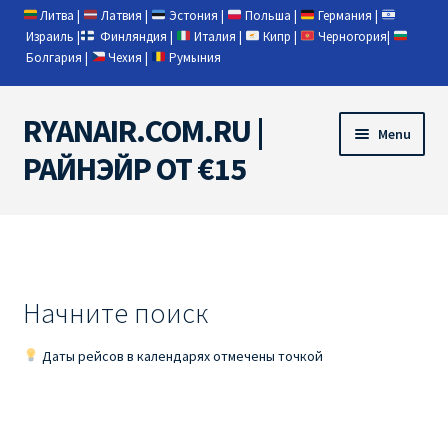
Литва
|
Латвия
|
Эстония
|
Польша
|
Германия
|
Израиль
|
Финляндия
|
Италия
|
Кипр
|
Черногория
|
Болгария
|
Чехия
|
Румыния
RYANAIR.COM.RU |
Skip
Skip
Menu
to
to
РАЙНЭЙР ОТ €15
navigation
content
Home
RYANAIR | ПОИСК АВИАБИЛЕТОВ
Начните поиск
RYANAIR PL ОТ € 9
Даты рейсов в календарях отмечены точкой
Ryanair Беларусь
Ryanair Германия