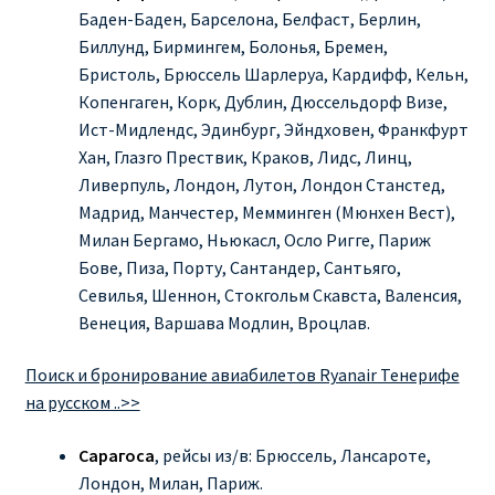
Баден-Баден, Барселона, Белфаст, Берлин,
Биллунд, Бирмингем, Болонья, Бремен,
Бристоль, Брюссель Шарлеруа, Кардифф, Кельн,
Копенгаген, Корк, Дублин, Дюссельдорф Визе,
Ист-Мидлендс, Эдинбург, Эйндховен, Франкфурт
Хан, Глазго Прествик, Краков, Лидс, Линц,
Ливерпуль, Лондон, Лутон, Лондон Станстед,
Мадрид, Манчестер, Мемминген (Мюнхен Вест),
Милан Бергамо, Ньюкасл, Осло Ригге, Париж
Бове, Пиза, Порту, Сантандер, Сантьяго,
Севилья, Шеннон, Стокгольм Скавста, Валенсия,
Венеция, Варшава Модлин, Вроцлав.
Поиск и бронирование авиабилетов Ryanair Тенерифе
на русском ..>>
Сарагоса
, рейсы из/в: Брюссель, Лансароте,
Лондон, Милан, Париж.