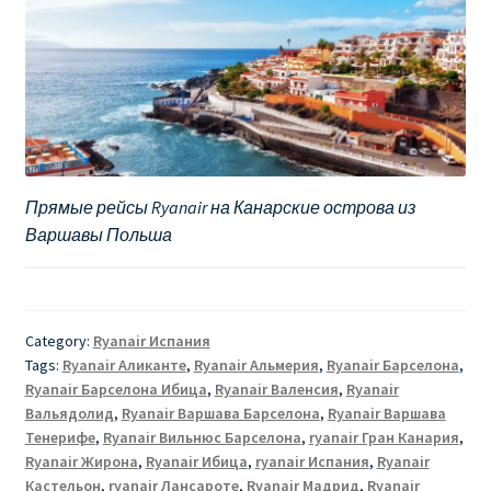
Прямые рейсы Ryanair на Канарские острова из
Варшавы Польша
Category:
Ryanair Испания
Tags:
Ryanair Аликанте
,
Ryanair Альмерия
,
Ryanair Барселона
,
Ryanair Барселона Ибица
,
Ryanair Валенсия
,
Ryanair
Вальядолид
,
Ryanair Варшава Барселона
,
Ryanair Варшава
Тенерифе
,
Ryanair Вильнюс Барселона
,
ryanair Гран Канария
,
Ryanair Жирона
,
Ryanair Ибица
,
ryanair Испания
,
Ryanair
Кастельон
,
ryanair Лансароте
,
Ryanair Мадрид
,
Ryanair