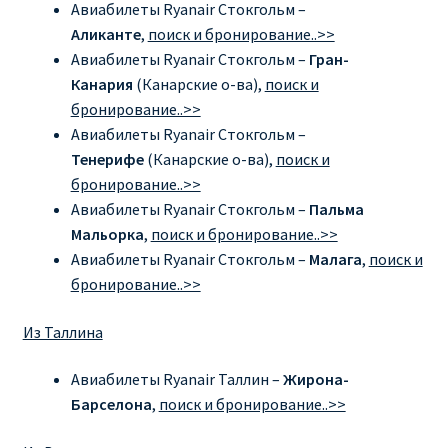
Авиабилеты Ryanair Стокгольм –
Аликанте
,
поиск и бронирование..>>
RYANAIR ПОДГОРИЦА, ЧЕРНОГОРИЯ
Авиабилеты Ryanair Стокгольм –
Гран-
Канария
(Канарские о-ва),
поиск и
Ryanair Польша
бронирование..>>
Авиабилеты Ryanair Стокгольм –
RYANAIR ПОРТУГАЛИЯ
Тенерифе
(Канарские о-ва),
поиск и
бронирование..>>
RYANAIR ПОСАДОЧНЫЙ ТАЛОН – BOARDING PASS
Авиабилеты Ryanair Стокгольм –
Пальма
Мальорка
,
поиск и бронирование..>>
Ryanair Россия
Авиабилеты Ryanair Стокгольм –
Малага
,
поиск и
бронирование..>>
RYANAIR ТЕЛЬ-АВИВ, ЭЙЛАТ, ИЗРАИЛЬ
Из Таллина
RYANAIR УКРАИНА | АВИАБИЛЕТЫ ОТ €15
Авиабилеты Ryanair Таллин –
Жирона-
Барселона
,
поиск и бронирование..>>
Ryanair Україна из Киева, Одессы, Львова, Харькова,
Херсона от € 15