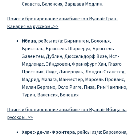
Скавста, Валенсия, Варшава Модлин.
Поиск и бронирование авиабилетов Ryanair Гран-
Канария на русском ..>>
Ибица
, рейсы из/в: Бирмингем, Болонья,
Бристоль, Брюссель Шарлеруа, Брюссель
Завентем, Дублин, Дюссельдорф Визе, Ист-
Мидлендс, Эйндховен, Франкфурт Хан, Глазго
Прествик, Лидс, Ливерпуль, Лондон Станстед,
Мадрид, Малага, Манчестер, Марсель Прованс,
Милан Бергамо, Осло Ригге, Пиза, Рим Чампино,
Турин, Валенсия, Венеция.
Поиск и бронирование авиабилетов Ryanair Ибица на
русском ..>>
Херес-де-ла-Фронтера
, рейсы из/в: Барселона,