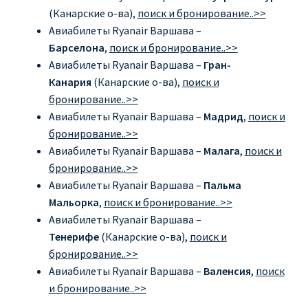
Аликанте
(Канарские о-ва),
поиск и бронирование..>>
Авиабилеты Ryanair Варшава –
Барселона
Барселона
,
поиск и бронирование..>>
Авиабилеты Ryanair Варшава –
Гран-
Канария
(Канарские о-ва),
поиск и
БИЛЕТЫ RYANAIR | ПОИСК ЛУЧШЕЙ ЦЕНЫ |
бронирование..>>
БРОНИРОВАНИЕ
Авиабилеты Ryanair Варшава –
Мадрид
,
поиск и
бронирование..>>
БИЛЕТЫ RYANAIR НА ЗАВТРА КУПИТЬ ОНЛАЙН
Авиабилеты Ryanair Варшава –
Малага
,
поиск и
бронирование..>>
ДЕШЕВЫЕ АВИАБИЛЕТЫ В БАРСЕЛОНУ
Авиабилеты Ryanair Варшава –
Пальма
Мальорка
,
поиск и бронирование..>>
ДЕШЕВЫЕ АВИАБИЛЕТЫ В БЕРЛИН
Авиабилеты Ryanair Варшава –
Тенерифе
(Канарские о-ва),
поиск и
ДЕШЕВЫЕ АВИАБИЛЕТЫ В БУХАРЕСТ
бронирование..>>
Авиабилеты Ryanair Варшава –
Валенсия
,
поиск
ДЕШЕВЫЕ АВИАБИЛЕТЫ В ВАРШАВУ
и бронирование..>>