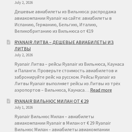
July 2, 2026
ТЕНЕРИФЕ
ИЗ
Дешевые авиабилеты из Вильнюса: распродажа
ВАРШАВЫ
авиакомпании Ryanair на сайте: авиабилеты в
ОТ
Испанию, Германию, Бельгию, Италию,
€
Великобританию из Вильнюса от €19
49
RYANAIR ЛИТВА – ДЕШЕВЫЕ АВИАБИЛЕТЫ ИЗ
ЛИТВЫ
July 2, 2026
Ryanair Литва – рейсы Ryanair из Вильнюса, Каунаса
и Паланги. Проверьте стоимость авиабилетов и
забронируйте рейс на русском. Рейсы Ryanair из
Литвы Ryanair выполняет рейсы из Литвы из трёх
:
аэропортов – Вильнюса, Каунаса…
Read more
RYANAIR
RYANAIR ВИЛЬНЮС МИЛАН ОТ € 29
ЛИТВА
July 1, 2026
–
ДЕШЕВЫ
Ryanair Вильнюс Милан – авиабилеты
АВИАБИ
авиакомпании Ryanair в Милан от € 29 Ryanair
ИЗ
Вильнюс Милан – авиабилеты авиакомпании