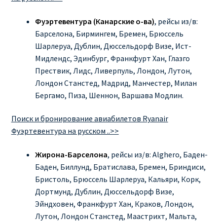
Фуэртевентура (Канарские о-ва)
, рейсы из/в:
Барселона, Бирмингем, Бремен, Брюссель
Шарлеруа, Дублин, Дюссельдорф Визе, Ист-
Мидлендс, Эдинбург, Франкфурт Хан, Глазго
Прествик, Лидс, Ливерпуль, Лондон, Лутон,
Лондон Станстед, Мадрид, Манчестер, Милан
Бергамо, Пиза, Шеннон, Варшава Модлин.
Поиск и бронирование авиабилетов Ryanair
Фуэртевентура на русском ..>>
Жирона-Барселона
, рейсы из/в: Alghero, Баден-
Баден, Биллунд, Братислава, Бремен, Бриндиси,
Бристоль, Брюссель Шарлеруа, Кальяри, Корк,
Дортмунд, Дублин, Дюссельдорф Визе,
Эйндховен, Франкфурт Хан, Краков, Лондон,
Лутон, Лондон Станстед, Маастрихт, Мальта,