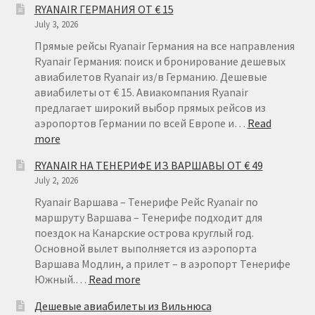
RYANAIR ГЕРМАНИЯ ОТ € 15
July 3, 2026
Прямые рейсы Ryanair Германия на все направления
Ryanair Германия: поиск и бронирование дешевых
авиабилетов Ryanair из/в Германию. Дешевые
авиабилеты от € 15. Авиакомпания Ryanair
предлагает широкий выбор прямых рейсов из
аэропортов Германии по всей Европе и…
Read
:
more
RYANAIR
RYANAIR НА ТЕНЕРИФЕ ИЗ ВАРШАВЫ ОТ € 49
ГЕРМАНИЯ
July 2, 2026
ОТ
€
Ryanair Варшава – Тенерифе Рейс Ryanair по
15
маршруту Варшава – Тенерифе подходит для
поездок на Канарские острова круглый год.
Основной вылет выполняется из аэропорта
Варшава Модлин, а прилет – в аэропорт Тенерифе
:
Южный.…
Read more
RYANAIR
Дешевые авиабилеты из Вильнюса
НА