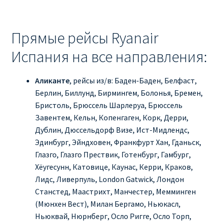
ДЕШЕВЫЕ АВИАБИЛЕТЫ В ВЕНУ
Прямые рейсы Ryanair
ДЕШЕВЫЕ АВИАБИЛЕТЫ В ЛОНДОН
Испания на все направления:
ДЕШЕВЫЕ АВИАБИЛЕТЫ В МИЛАН
Аликанте
, рейсы из/в: Баден-Баден, Белфаст,
ДЕШЕВЫЕ АВИАБИЛЕТЫ В ПАРИЖ
Берлин, Биллунд, Бирмингем, Болонья, Бремен,
Бристоль, Брюссель Шарлеруа, Брюссель
ДЕШЕВЫЕ АВИАБИЛЕТЫ НА КИПР
Завентем, Кельн, Копенгаген, Корк, Дерри,
Дублин, Дюссельдорф Визе, Ист-Мидлендс,
ИНФОРМАЦИЯ ДЛЯ ПАССАЖИРОВ
Эдинбург, Эйндховен, Франкфурт Хан, Гданьск,
Глазго, Глазго Прествик, Готенбург, Гамбург,
ВЫБОР И БРОНИРОВАНИЯ МЕСТ В RYANAIR
Хёугесунн, Катовице, Каунас, Керри, Краков,
Лидс, Ливерпуль, London Gatwick, Лондон
ЗАДЕРЖКА, ОТМЕНА, ПЕРЕНОС РЕЙСОВ RYANAIR
Станстед, Маастрихт, Манчестер, Мемминген
(Мюнхен Вест), Милан Бергамо, Ньюкасл,
Ньюквай, Нюрнберг, Осло Ригге, Осло Торп,
ИЗМЕНЕНИЕ БРОНИРОВАНИЯ