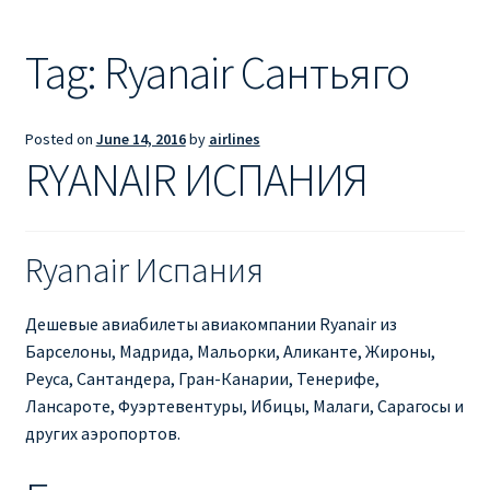
Ryanair из Лондона
Tag:
Ryanair Сантьяго
RYANAIR ИЗ РИГИ
Ryanair из Стокгольма
Posted on
June 14, 2016
by
airlines
RYANAIR ИСПАНИЯ
RYANAIR ИЗ ТАЛЛИНА
Ryanair из Тампере
Ryanair Испания
RYANAIR ИЗ ЧЕХИИ | ПРАГА, ОСТРАВА, ПАРДУБИЦЕ,
Дешевые авиабилеты авиакомпании Ryanair из
БРНО
Барселоны, Мадрида, Мальорки, Аликанте, Жироны,
Реуса, Сантандера, Гран-Канарии, Тенерифе,
Ryanair изменение имени
Лансароте, Фуэртевентуры, Ибицы, Малаги, Сарагосы и
других аэропортов.
Ryanair изменения