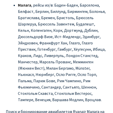
Малага
, рейсы из/в: Баден-Баден, Барселона,
Белфаст, Берлин, Биллунд, Бирмингем, Болонья,
Братислава, Бремен, Бристоль, Брюссель
Шарлеруа, Брюссель Завентем, Будапешт,
Кельн, Копенгаген, Корк, Дортмунд, Дублин,
Дюссельдорф Визе, Ист-Мидлендс, Эдинбург,
Эйндховен, Франкфурт Хан, Глазго, Глазго
Прествик, Готенбург, Гамбург, Хёугесунн, Ибица,
Краков, Лидс, Ливерпуль, Лондон Станстед,
Манчестер, Марсель Прованс, Мемминген
(Мюнхен Вест), Милан Бергамо, Münster,
Ньюкасл, Нюрнберг, Осло Ригге, Осло Торп,
Пальма, Париж Бове, Рим Чампино, Рим
Фьюмичино, Сантандер, Сантьяго, Шеннон,
Стокгольм Скавста, Стокгольм Вестерос,
Тампере, Венеция, Варшава Модлин, Вроцлав.
Поиск и бронирование авиабилетов Ryanair Малага на