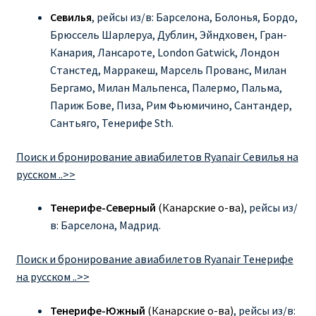
Севилья
, рейсы из/в: Барселона, Болонья, Бордо,
Брюссель Шарлеруа, Дублин, Эйндховен, Гран-
Канария, Лансароте, London Gatwick, Лондон
Станстед, Марракеш, Марсель Прованс, Милан
Бергамо, Милан Мальпенса, Палермо, Пальма,
Париж Бове, Пиза, Рим Фьюмичино, Сантандер,
Сантьяго, Тенерифе Sth.
Поиск и бронирование авиабилетов Ryanair Севилья на
русском ..>>
Тенерифе-Северный
(Канарские о-ва)
, рейсы из/
в: Барселона, Мадрид.
Поиск и бронирование авиабилетов Ryanair Тенерифе
на русском ..>>
Тенерифе-Южный
(Канарские о-ва)
, рейсы из/в: