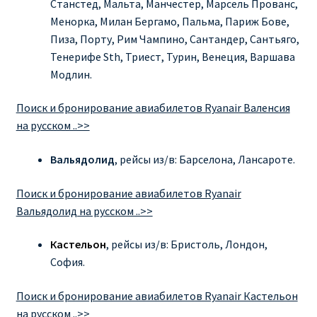
Станстед, Мальта, Манчестер, Марсель Прованс,
Менорка, Милан Бергамо, Пальма, Париж Бове,
Рим
Пиза, Порту, Рим Чампино, Сантандер, Сантьяго,
Тенерифе Sth, Триест, Турин, Венеция, Варшава
Рождественские направления от € 9
Модлин.
Райнэйр на русском
Поиск и бронирование авиабилетов Ryanair Валенсия
на русском ..>>
О сайте
Вальядолид
, рейсы из/в: Барселона, Лансароте.
Поиск и бронирование авиабилетов Ryanair
Вальядолид на русском ..>>
Кастельон
, рейсы из/в: Бристоль, Лондон,
София.
Поиск и бронирование авиабилетов Ryanair Кастельон
на русском ..>>