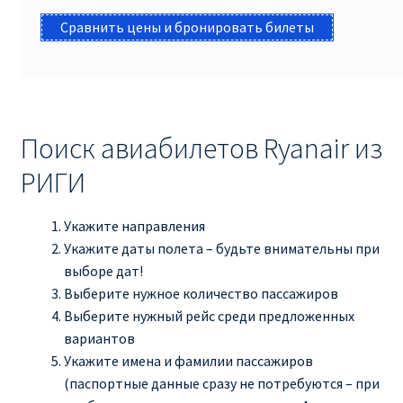
Сравнить цены и бронировать билеты
ПРАВИЛА RYANAIR В АЭРОПОРТУ И НА БОРТУ
ПРАВИЛА ПРОВОЗА БАГАЖА RYANAIR
ПУТЕШЕСТВИЕ С ДЕТЬМИ И МЛАДЕНЦАМИ
Поиск авиабилетов Ryanair из
РЕЙСАМИ RYANAIR
РИГИ
РЕГИСТРАЦИЯ НА РЕЙС И ДОКУМЕНТЫ ДЛЯ
Укажите направления
ПУТЕШЕСТВИЯ РЕЙСАМИ RYANAIR
Укажите даты полета – будьте внимательны при
выборе дат!
Информация по бронированию билетов Ryanair
Выберите нужное количество пассажиров
Выберите нужный рейс среди предложенных
КАК НАЙТИ ДЕШЕВЫЙ БИЛЕТ
вариантов
Укажите имена и фамилии пассажиров
Кипр
(паспортные данные сразу не потребуются – при