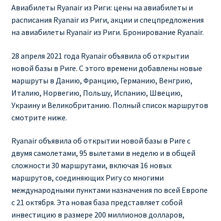
Ryanair изменить дату
Авиабилеты Ryanair из Риги: цены на авиабилеты и
расписания Ryanair из Риги, акции и спецпредложения
Ryanair изменить фамилию
на авиабилеты Ryanair из Риги. Бронирование Ryanair.
28 апреля 2021 года Ryanair объявила об открытии
Ryanair Испания
новой базы в Риге. С этого времени добавлены новые
маршруты в Данию, Францию, Германию, Венгрию,
RYANAIR ИТАЛИЯ
Италию, Норвегию, Польшу, Испанию, Швецию,
Украину и Великобританию. Полный список маршрутов
RYANAIR КУПИТЬ БИЛЕТЫ ENGLISH
смотрите ниже.
Ryanair направления, акции
Ryanair объявила об открытии новой базы в Риге с
двумя самолетами, 95 вылетами в неделю и в общей
Ryanair онлайн регистрация
сложности 30 маршрутами, включая 16 новых
маршрутов, соединяющих Ригу со многими
Ryanair ошибка в фамилии, имени
международными пунктами назначения по всей Европе
с 21 октября. Эта новая база представляет собой
Ryanair пересадки
инвестицию в размере 200 миллионов долларов,