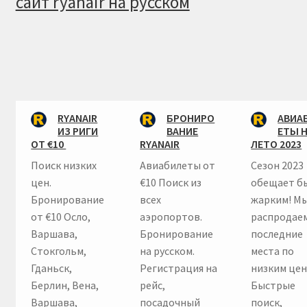
сайт ryanair на русском
RYANAIR
БРОНИРО
АВИА
ИЗ РИГИ
ВАНИЕ
ЕТЫ 
ОТ €10
RYANAIR
ЛЕТО 2023
Поиск низких
Авиабилеты от
Сезон 2023
цен.
€10 Поиск из
обещает б
Бронирование
всех
жарким! М
от €10 Осло,
аэропортов.
распродае
Варшава,
Бронирование
последние
Стокгольм,
на русском.
места по
Гданьск,
Регистрация на
низким цен
Берлин, Вена,
рейс,
Быстрые
Варшава,
посадочный
поиск,