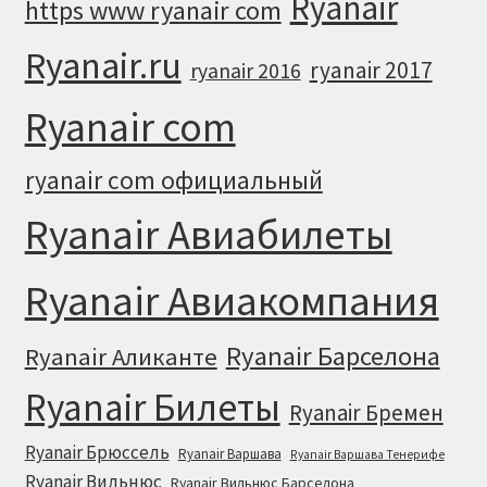
Ryanair
https www ryanair com
Ryanair.ru
ryanair 2017
ryanair 2016
Ryanair com
ryanair com официальный
Ryanair Авиабилеты
Ryanair Авиакомпания
Ryanair Барселона
Ryanair Аликанте
Ryanair Билеты
Ryanair Бремен
Ryanair Брюссель
Ryanair Варшава
Ryanair Варшава Тенерифе
Ryanair Вильнюс
Ryanair Вильнюс Барселона