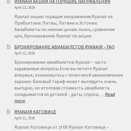
RYANAIR АКЦИИ НА ГОРЯЩИЕ НАПРАВЛЕНИЯ
April 13, 2026
Ryanair акции: горящие направления Ryanair из
Прибалтики: Литвы, Латвии и Эстонии.
Авиабилеты по низким ценам: поиск, сравнение
цен, бронирование Ryanair по акции.
БРОНИРОВАНИЕ АВИАБИЛЕТОВ RYANAIR – FAQ
April 12, 2026
Бронирование авиабилетов Ryanair – часто
задаваемые вопросы Если вы летите Ryanair
впервые, ознакомьтесь с политикой авиакомпании
заранее: базовый тариф может выглядеть очень
выгодно, но итоговая стоимость авиабилета
складывается из деталей – даты, спроса,…
Read
:
more
БРОНИРОВАНИЕ
RYANAIR КАТОВИЦЕ
АВИАБИЛЕТОВ
April 12, 2026
RYANAIR
–
Ryanair Катовице от zł 68 Ryanair Катовице –