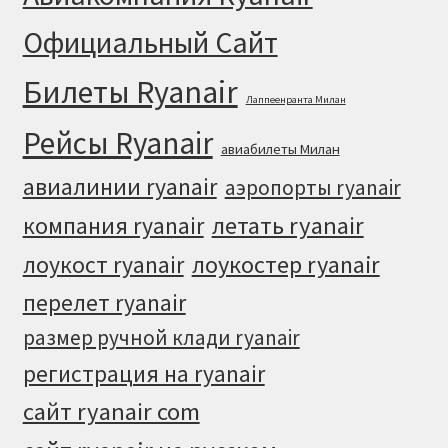
Официальный Cайт
Билеты Ryanair
Лаппеенранта Милан
Рейсы Ryanair
авиабилеты Милан
авиалинии ryanair
аэропорты ryanair
летать ryanair
компания ryanair
лоукостер ryanair
лоукост ryanair
перелет ryanair
размер ручной клади ryanair
регистрация на ryanair
сайт ryanair com