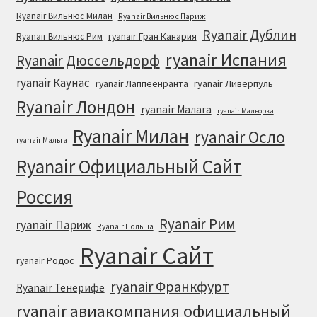
Ryanair Вильнюс Милан
Ryanair Вильнюс Париж
Ryanair Дублин
ryanair Гран Канария
Ryanair Вильнюс Рим
ryanair Испания
Ryanair Дюссельдорф
ryanair Каунас
ryanair Лаппеенранта
ryanair Ливерпуль
Ryanair Лондон
ryanair Малага
ryanair Мальорка
Ryanair Милан
ryanair Осло
ryanair Мальта
Ryanair Официальный Cайт
Россия
Ryanair Рим
ryanair Париж
Ryanair Польша
Ryanair Сайт
ryanair Родос
ryanair Франкфурт
Ryanair Тенерифе
ryanair авиакомпания официальный