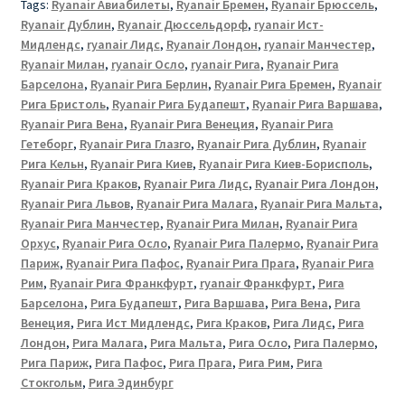
Tags:
Ryanair Авиабилеты
,
Ryanair Бремен
,
Ryanair Брюссель
,
Ryanair Дублин
,
Ryanair Дюссельдорф
,
ryanair Ист-
Мидлендс
,
ryanair Лидс
,
Ryanair Лондон
,
ryanair Манчестер
,
Ryanair Милан
,
ryanair Осло
,
ryanair Рига
,
Ryanair Рига
Барселона
,
Ryanair Рига Берлин
,
Ryanair Рига Бремен
,
Ryanair
Рига Бристоль
,
Ryanair Рига Будапешт
,
Ryanair Рига Варшава
,
Ryanair Рига Вена
,
Ryanair Рига Венеция
,
Ryanair Рига
Гетеборг
,
Ryanair Рига Глазго
,
Ryanair Рига Дублин
,
Ryanair
Рига Кельн
,
Ryanair Рига Киев
,
Ryanair Рига Киев-Борисполь
,
Ryanair Рига Краков
,
Ryanair Рига Лидс
,
Ryanair Рига Лондон
,
Ryanair Рига Львов
,
Ryanair Рига Малага
,
Ryanair Рига Мальта
,
Ryanair Рига Манчестер
,
Ryanair Рига Милан
,
Ryanair Рига
Орхус
,
Ryanair Рига Осло
,
Ryanair Рига Палермо
,
Ryanair Рига
Париж
,
Ryanair Рига Пафос
,
Ryanair Рига Прага
,
Ryanair Рига
Рим
,
Ryanair Рига Франкфурт
,
ryanair Франкфурт
,
Рига
Барселона
,
Рига Будапешт
,
Рига Варшава
,
Рига Вена
,
Рига
Венеция
,
Рига Ист Мидлендс
,
Рига Краков
,
Рига Лидс
,
Рига
Лондон
,
Рига Малага
,
Рига Мальта
,
Рига Осло
,
Рига Палермо
,
Рига Париж
,
Рига Пафос
,
Рига Прага
,
Рига Рим
,
Рига
Стокгольм
,
Рига Эдинбург