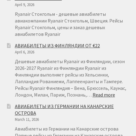
April 9, 2026
Ryanair Стокгольм - дешевые авиабилеты
авиакомпании Ryanair Стокгольм, Швеция. Рейсы
Ryanair Стокгольм, цены и заказ дешевых
авиабилетов Ryanair
АВИАБИЛЕТЫ ИЗ ФИНЛЯНДИИ ОТ €22
April 6, 2026
Дешевые авиабилеты Ryanair из Финляндии, сезон
2026-2027 Ryanair из Финляндии Ryanair из
Финляндии выполняет рейсы из Хельсинки,
Лапландия Рованиеми, Лаппеенранты и Тампере.
Рейсы Ryanair Финляндия – Вена, Брюссель, Каунас,
:
Лондон, Милан, Париж, Познань,…
Read more
АВИАБИ
АВИАБИЛЕТЫ ИЗ ГЕРМАНИИ НА КАНАРСКИЕ
ИЗ
ОСТРОВА
ФИНЛЯН
March 11, 2026
ОТ
€22
Авиабилеты из Германии на Канарские острова
Прямые рейсы из Германии на Канарские острова