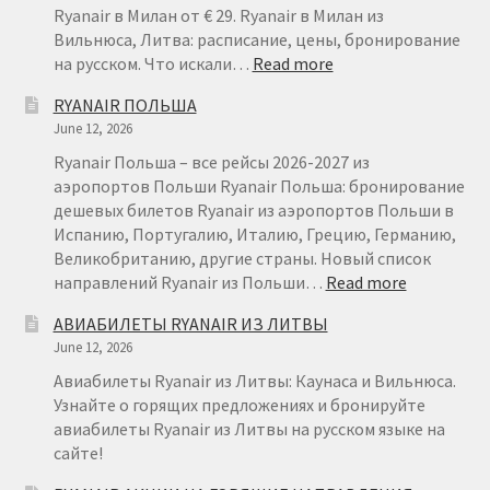
ЛИТВЫ
Ryanair в Милан от € 29. Ryanair в Милан из
Вильнюса, Литва: расписание, цены, бронирование
:
на русском. Что искали…
Read more
RYANAIR
RYANAIR ПОЛЬША
ВИЛЬНЮС
June 12, 2026
МИЛАН
ОТ
Ryanair Польша – все рейсы 2026-2027 из
€
аэропортов Польши Ryanair Польша: бронирование
29
дешевых билетов Ryanair из аэропортов Польши в
Испанию, Португалию, Италию, Грецию, Германию,
Великобританию, другие страны. Новый список
:
направлений Ryanair из Польши…
Read more
RYANAIR
АВИАБИЛЕТЫ RYANAIR ИЗ ЛИТВЫ
ПОЛЬША
June 12, 2026
Авиабилеты Ryanair из Литвы: Каунаса и Вильнюса.
Узнайте о горящих предложениях и бронируйте
авиабилеты Ryanair из Литвы на русском языке на
сайте!