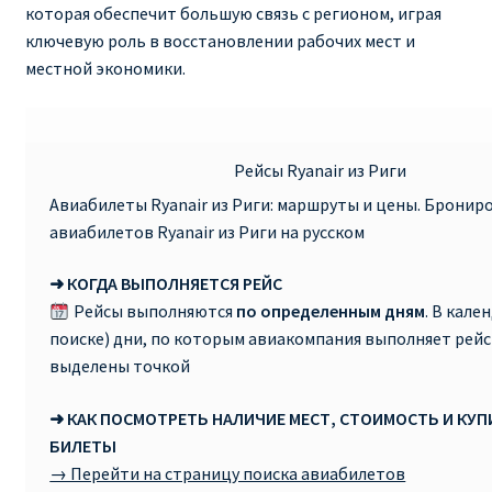
которая обеспечит большую связь с регионом, играя
ключевую роль в восстановлении рабочих мест и
RYANAIR ПОДГОРИЦА, ЧЕРНОГОРИЯ
местной экономики.
Ryanair Польша
RYANAIR ПОРТУГАЛИЯ
Рейсы Ryanair из Риги
Авиабилеты Ryanair из Риги: маршруты и цены. Бронир
RYANAIR ПОСАДОЧНЫЙ ТАЛОН – BOARDING PASS
авиабилетов Ryanair из Риги на русском
Ryanair Россия
➜ КОГДА ВЫПОЛНЯЕТСЯ РЕЙС
Рейсы выполняются
по определенным дням
. В кале
RYANAIR ТЕЛЬ-АВИВ, ЭЙЛАТ, ИЗРАИЛЬ
поиске) дни, по которым авиакомпания выполняет рейс
выделены точкой
RYANAIR УКРАИНА | АВИАБИЛЕТЫ ОТ €15
➜ КАК ПОСМОТРЕТЬ НАЛИЧИЕ МЕСТ, СТОИМОСТЬ И КУ
БИЛЕТЫ
Ryanair Україна из Киева, Одессы, Львова, Харькова,
→ Перейти на страницу поиска авиабилетов
Херсона от € 15