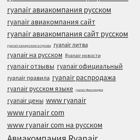
ryanair авиакомпания русском
ryanair авиакомпания сайт
ryanair авиакомпания сайт русском
ryanair литва
ryanair канарские острова
ryanair на русском
Ryanair новости
ryanair отзывы
ryanair официальный
ryanair распродажа
ryanair правила
ryanair русском языке
ryanair финляндия
www ryanair
ryanair цены
www ryanair com
www ryanair com на русском
Авиакомпания Ryanair