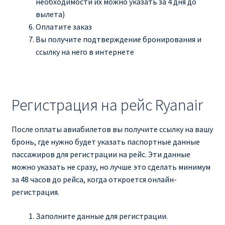
необходимости их можно указать за 4 дня до
КУПИТЬ АВИАБИЛЕТЫ ДЕШЕВО
вылета)
Оплатите заказ
Милан
Вы получите подтверждение бронирования и
ссылку на него в интернете
Париж
ПРАВИЛА РЕГИСТРАЦИИ
Регистрация на рейс Ryanair
ПРИЛОЖЕНИЕ RYANAIR НА РУССКОМ
После оплаты авиабилетов вы получите ссылку на вашу
бронь, где нужно будет указать паспортные данные
ПРОВОЗ БАГАЖА RYANAIR – ПРАВИЛА
пассажиров для регистрации на рейс. Эти данные
можно указать не сразу, но лучше это сделать минимум
РАЙАНЭЙР НА РУССКОМ | КНФТФШК
за 48 часов до рейса, когда откроется онлайн-
регистрация.
РЕГИСТРАЦИЯ НА РЕЙС RYANAIR
Заполните данные для регистрации.
Регистрация ребенка на рейс RYANAIR