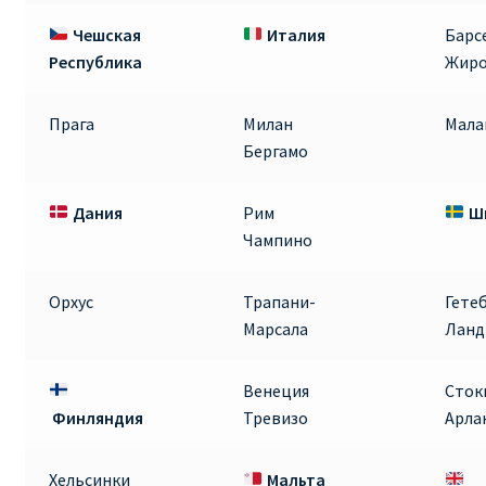
Аликанте
Чешская
Италия
Барс
Республика
Жир
Барселона
Прага
Милан
Мала
БИЛЕТЫ RYANAIR | ПОИСК ЛУЧШЕЙ ЦЕНЫ |
Бергамо
БРОНИРОВАНИЕ
Дания
Рим
Ш
БИЛЕТЫ RYANAIR НА ЗАВТРА КУПИТЬ ОНЛАЙН
Чампино
ДЕШЕВЫЕ АВИАБИЛЕТЫ В БАРСЕЛОНУ
Орхус
Трапани-
Гете
Марсала
Ланд
ДЕШЕВЫЕ АВИАБИЛЕТЫ В БЕРЛИН
ДЕШЕВЫЕ АВИАБИЛЕТЫ В БУХАРЕСТ
Венеция
Сток
Финляндия
Тревизо
Арла
ДЕШЕВЫЕ АВИАБИЛЕТЫ В ВАРШАВУ
Хельсинки
Мальта