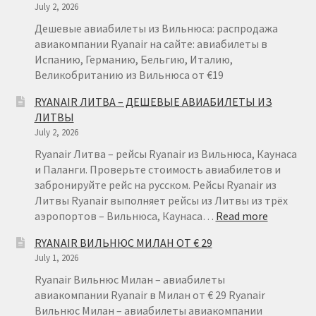
July 2, 2026
ТЕНЕРИФЕ
ИЗ
Дешевые авиабилеты из Вильнюса: распродажа
ВАРШАВЫ
авиакомпании Ryanair на сайте: авиабилеты в
ОТ
Испанию, Германию, Бельгию, Италию,
€
Великобританию из Вильнюса от €19
49
RYANAIR ЛИТВА – ДЕШЕВЫЕ АВИАБИЛЕТЫ ИЗ
ЛИТВЫ
July 2, 2026
Ryanair Литва – рейсы Ryanair из Вильнюса, Каунаса
и Паланги. Проверьте стоимость авиабилетов и
забронируйте рейс на русском. Рейсы Ryanair из
Литвы Ryanair выполняет рейсы из Литвы из трёх
:
аэропортов – Вильнюса, Каунаса…
Read more
RYANAIR
RYANAIR ВИЛЬНЮС МИЛАН ОТ € 29
ЛИТВА
July 1, 2026
–
ДЕШЕВЫ
Ryanair Вильнюс Милан – авиабилеты
АВИАБИ
авиакомпании Ryanair в Милан от € 29 Ryanair
ИЗ
Вильнюс Милан – авиабилеты авиакомпании