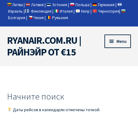
Литва
|
Латвия
|
Эстония
|
Польша
|
Германия
|
Израиль
|
Финляндия
|
Италия
|
Кипр
|
Черногория
|
Болгария
|
Чехия
|
Румыния
RYANAIR.COM.RU |
Skip
Skip
Menu
to
to
РАЙНЭЙР ОТ €15
navigation
content
Home
RYANAIR | ПОИСК АВИАБИЛЕТОВ
Начните поиск
RYANAIR PL ОТ € 9
Даты рейсов в календарях отмечены точкой
Ryanair Беларусь
Ryanair Германия