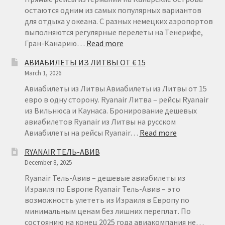
остаются одним из самых популярных вариантов
для отдыха у океана. С разных немецких аэропортов
выполняются регулярные перелеты на Тенерифе,
:
Гран-Канарию…
Read more
АВИАБИЛЕТЫ
АВИАБИЛЕТЫ ИЗ ЛИТВЫ ОТ € 15
ИЗ
March 1, 2026
ГЕРМАНИИ
НА
Авиабилеты из Литвы Авиабилеты из Литвы от 15
КАНАРСКИЕ
евро в одну сторону. Ryanair Литва – рейсы Ryanair
ОСТРОВА
из Вильнюса и Каунаса. Бронирование дешевых
авиабилетов Ryanair из Литвы на русском
:
Авиабилеты на рейсы Ryanair…
Read more
АВИАБИЛЕТ
RYANAIR ТЕЛЬ-АВИВ
ИЗ
December 8, 2025
ЛИТВЫ
ОТ
Ryanair Тель-Авив – дешевые авиабилеты из
€
Израиля по Европе Ryanair Тель-Авив – это
15
возможность улететь из Израиля в Европу по
минимальным ценам без лишних переплат. По
состоянию на конец 2025 года авиакомпания не…