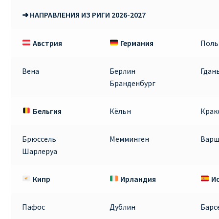
➜ НАПРАВЛЕНИЯ ИЗ РИГИ 2026-2027
RYANAIR.COM НА РУССКОМ – кнфтфшкюсщь
Австрия
Германия
Пол
Авиабилеты Ryanair на Тенерифе от €15
АВИАБИЛЕТЫ RYANAIR ОТ € 12
Вена
Берлин
Гдан
Бранденбург
АВИАБИЛЕТЫ ВИЛЬНЮС БАРСЕЛОНА
Бельгия
Кёльн
Крак
АВИАБИЛЕТЫ ХЕЛЬСИНКИ МИЛАН
Брюссель
Мемминген
Варш
Акции RYANAIR из Варшавы
Шарлеруа
Акции RYANAIR из Вильнюса
Кипр
Ирландия
И
Акции RYANAIR из Каунаса
Пафос
Дублин
Барс