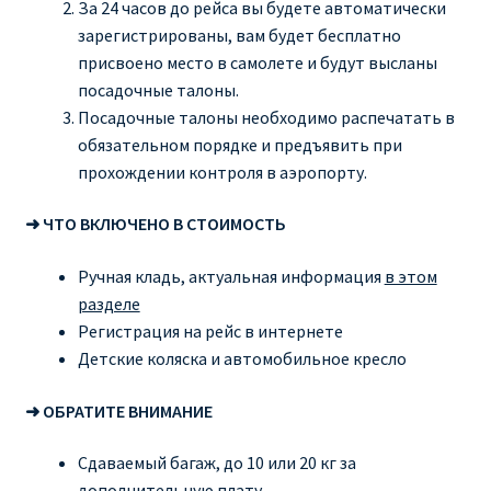
За 24 часов до рейса вы будете автоматически
зарегистрированы, вам будет бесплатно
Рим
присвоено место в самолете и будут высланы
посадочные талоны.
Рождественские направления от € 9
Посадочные талоны необходимо распечатать в
обязательном порядке и предъявить при
Райнэйр на русском
прохождении контроля в аэропорту.
➜ ЧТО ВКЛЮЧЕНО В СТОИМОСТЬ
О сайте
Ручная кладь, актуальная информация
в этом
разделе
Регистрация на рейс в интернете
Детские коляска и автомобильное кресло
➜ ОБРАТИТЕ ВНИМАНИЕ
Сдаваемый багаж, до 10 или 20 кг за
дополнительную плату