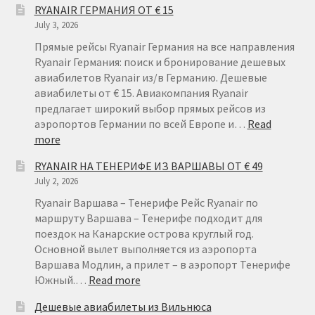
RYANAIR ГЕРМАНИЯ ОТ € 15
July 3, 2026
Прямые рейсы Ryanair Германия на все направления
Ryanair Германия: поиск и бронирование дешевых
авиабилетов Ryanair из/в Германию. Дешевые
авиабилеты от € 15. Авиакомпания Ryanair
предлагает широкий выбор прямых рейсов из
аэропортов Германии по всей Европе и…
Read
:
more
RYANAIR
RYANAIR НА ТЕНЕРИФЕ ИЗ ВАРШАВЫ ОТ € 49
ГЕРМАНИЯ
July 2, 2026
ОТ
€
Ryanair Варшава – Тенерифе Рейс Ryanair по
15
маршруту Варшава – Тенерифе подходит для
поездок на Канарские острова круглый год.
Основной вылет выполняется из аэропорта
Варшава Модлин, а прилет – в аэропорт Тенерифе
:
Южный.…
Read more
RYANAIR
Дешевые авиабилеты из Вильнюса
НА