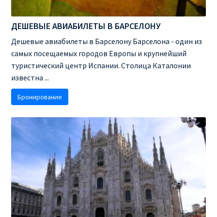
RYANAIR.COM НА РУССКОМ – кнфтфшкюсщь
ДЕШЕВЫЕ АВИАБИЛЕТЫ В БАРСЕЛОНУ
Дешевые авиабилеты в Барселону Барселона - один из
Авиабилеты Ryanair на Тенерифе от €15
самых посещаемых городов Европы и крупнейший
туристический центр Испании. Столица Каталонии
АВИАБИЛЕТЫ RYANAIR ОТ € 12
известна ...
АВИАБИЛЕТЫ ВИЛЬНЮС БАРСЕЛОНА
Бронирование
АВИАБИЛЕТЫ ХЕЛЬСИНКИ МИЛАН
Акции RYANAIR из Варшавы
Акции RYANAIR из Вильнюса
Акции RYANAIR из Каунаса