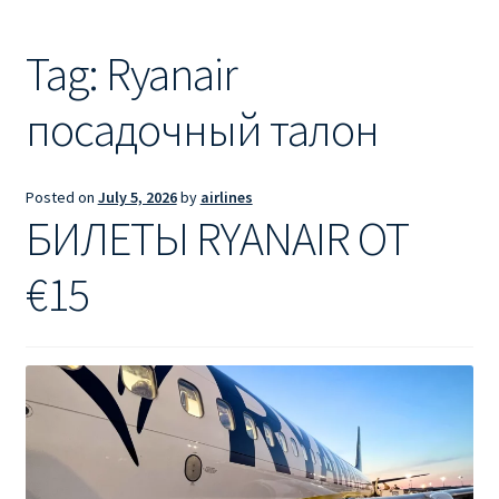
Ryanair из Лондона
Tag:
Ryanair
RYANAIR ИЗ РИГИ
посадочный талон
Ryanair из Стокгольма
RYANAIR ИЗ ТАЛЛИНА
Posted on
July 5, 2026
by
airlines
БИЛЕТЫ RYANAIR ОТ
Ryanair из Тампере
€15
RYANAIR ИЗ ЧЕХИИ | ПРАГА, ОСТРАВА, ПАРДУБИЦЕ,
БРНО
Ryanair изменение имени
Ryanair изменения