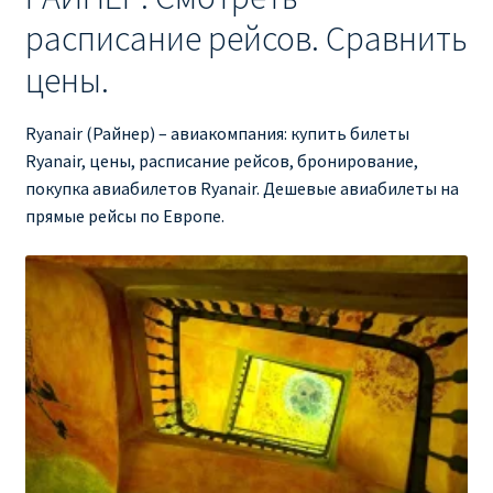
расписание рейсов. Сравнить
RYANAIR ПОДГОРИЦА, ЧЕРНОГОРИЯ
цены.
Ryanair Польша
Ryanair (Райнер) – авиакомпания: купить билеты
RYANAIR ПОРТУГАЛИЯ
Ryanair, цены, расписание рейсов, бронирование,
покупка авиабилетов Ryanair. Дешевые авиабилеты на
прямые рейсы по Европе.
RYANAIR ПОСАДОЧНЫЙ ТАЛОН – BOARDING PASS
Ryanair Россия
RYANAIR ТЕЛЬ-АВИВ, ЭЙЛАТ, ИЗРАИЛЬ
RYANAIR УКРАИНА | АВИАБИЛЕТЫ ОТ €15
Ryanair Україна из Киева, Одессы, Львова, Харькова,
Херсона от € 15