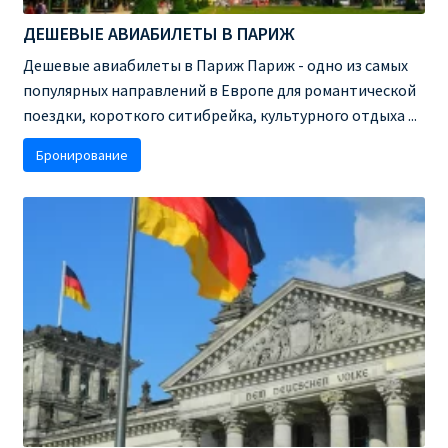
ДЕШЕВЫЕ АВИАБИЛЕТЫ В ПАРИЖ
ПРАВИЛА RYANAIR В АЭРОПОРТУ И НА БОРТУ
Дешевые авиабилеты в Париж Париж - одно из самых
популярных направлений в Европе для романтической
ПРАВИЛА ПРОВОЗА БАГАЖА RYANAIR
поездки, короткого ситибрейка, культурного отдыха ...
ПУТЕШЕСТВИЕ С ДЕТЬМИ И МЛАДЕНЦАМИ
Бронирование
РЕЙСАМИ RYANAIR
РЕГИСТРАЦИЯ НА РЕЙС И ДОКУМЕНТЫ ДЛЯ
ПУТЕШЕСТВИЯ РЕЙСАМИ RYANAIR
Информация по бронированию билетов Ryanair
КАК НАЙТИ ДЕШЕВЫЙ БИЛЕТ
Кипр