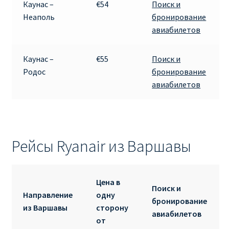
Каунас –
€54
Поиск и
Неаполь
бронирование
авиабилетов
Каунас –
€55
Поиск и
Родос
бронирование
авиабилетов
Рейсы Ryanair из Варшавы
Цена в
Поиск и
Направление
одну
бронирование
из Варшавы
сторону
авиабилетов
от