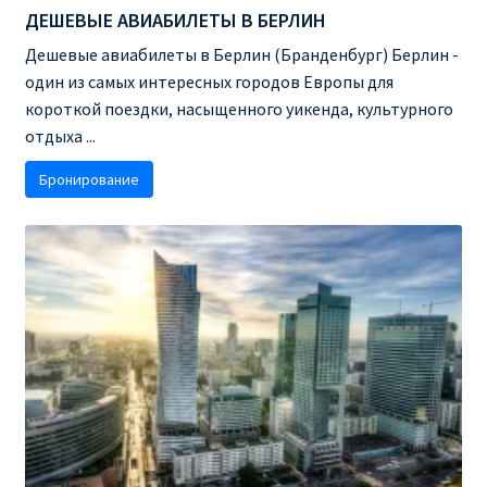
ДЕШЕВЫЕ АВИАБИЛЕТЫ В БЕРЛИН
КУПИТЬ АВИАБИЛЕТЫ ДЕШЕВО
Дешевые авиабилеты в Берлин (Бранденбург) Берлин -
Милан
один из самых интересных городов Европы для
короткой поездки, насыщенного уикенда, культурного
Париж
отдыха ...
Бронирование
ПРАВИЛА РЕГИСТРАЦИИ
ПРИЛОЖЕНИЕ RYANAIR НА РУССКОМ
ПРОВОЗ БАГАЖА RYANAIR – ПРАВИЛА
РАЙАНЭЙР НА РУССКОМ | КНФТФШК
РЕГИСТРАЦИЯ НА РЕЙС RYANAIR
Регистрация ребенка на рейс RYANAIR