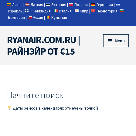
Литва
|
Латвия
|
Эстония
|
Польша
|
Германия
|
Израиль
|
Финляндия
|
Италия
|
Кипр
|
Черногория
|
Болгария
|
Чехия
|
Румыния
RYANAIR.COM.RU |
Skip
Skip
Menu
to
to
РАЙНЭЙР ОТ €15
navigation
content
Home
RYANAIR | ПОИСК АВИАБИЛЕТОВ
Начните поиск
RYANAIR PL ОТ € 9
Даты рейсов в календарях отмечены точкой
Ryanair Беларусь
Ryanair Германия