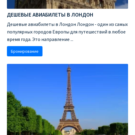
ДЕШЕВЫЕ АВИАБИЛЕТЫ В ВЕНУ
ДЕШЕВЫЕ АВИАБИЛЕТЫ В ЛОНДОН
ДЕШЕВЫЕ АВИАБИЛЕТЫ В ЛОНДОН
Дешевые авиабилеты в Лондон Лондон - один из самых
популярных городов Европы для путешествий в любое
ДЕШЕВЫЕ АВИАБИЛЕТЫ В МИЛАН
время года. Это направление ...
Бронирование
ДЕШЕВЫЕ АВИАБИЛЕТЫ В ПАРИЖ
ДЕШЕВЫЕ АВИАБИЛЕТЫ НА КИПР
ИНФОРМАЦИЯ ДЛЯ ПАССАЖИРОВ
ВЫБОР И БРОНИРОВАНИЯ МЕСТ В RYANAIR
ЗАДЕРЖКА, ОТМЕНА, ПЕРЕНОС РЕЙСОВ RYANAIR
ИЗМЕНЕНИЕ БРОНИРОВАНИЯ