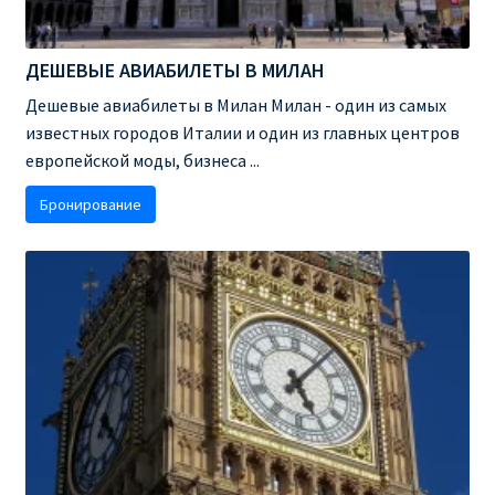
Аликанте
ДЕШЕВЫЕ АВИАБИЛЕТЫ В МИЛАН
Барселона
Дешевые авиабилеты в Милан Милан - один из самых
известных городов Италии и один из главных центров
БИЛЕТЫ RYANAIR | ПОИСК ЛУЧШЕЙ ЦЕНЫ |
европейской моды, бизнеса ...
БРОНИРОВАНИЕ
Бронирование
БИЛЕТЫ RYANAIR НА ЗАВТРА КУПИТЬ ОНЛАЙН
ДЕШЕВЫЕ АВИАБИЛЕТЫ В БАРСЕЛОНУ
ДЕШЕВЫЕ АВИАБИЛЕТЫ В БЕРЛИН
ДЕШЕВЫЕ АВИАБИЛЕТЫ В БУХАРЕСТ
ДЕШЕВЫЕ АВИАБИЛЕТЫ В ВАРШАВУ