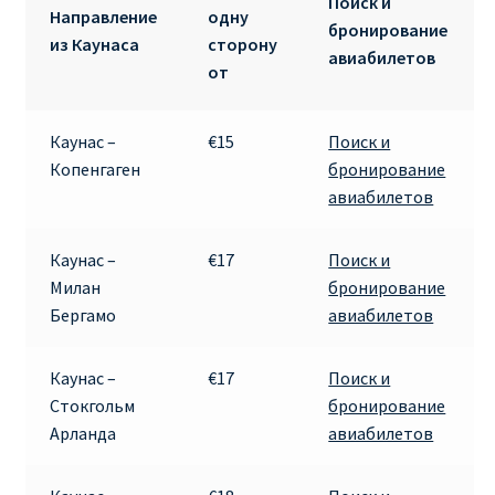
Поиск и
Направление
одну
бронирование
из Каунаса
сторону
авиабилетов
от
Каунас –
€15
Поиск и
Копенгаген
бронирование
авиабилетов
Каунас –
€17
Поиск и
Милан
бронирование
Бергамо
авиабилетов
Каунас –
€17
Поиск и
Стокгольм
бронирование
Арланда
авиабилетов