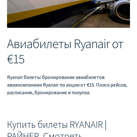
Ryanair изменить дату
Ryanair изменить фамилию
Ryanair Испания
Авиабилеты Ryanair от
RYANAIR ИТАЛИЯ
€15
RYANAIR КУПИТЬ БИЛЕТЫ ENGLISH
Ryanair билеты: бронирование авиабилетов
Ryanair направления, акции
авиакомпаниии Ryanair по акции от €15. Поиск рейсов,
расписание, бронирование и покупка.
Ryanair онлайн регистрация
Ryanair ошибка в фамилии, имени
Купить билеты RYANAIR |
Ryanair пересадки
РАЙНЕР. Смотреть