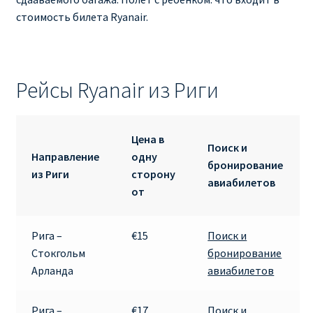
стоимость билета Ryanair.
Рейсы Ryanair из Риги
Цена в
Поиск и
Направление
одну
бронирование
из Риги
сторону
авиабилетов
от
Рига –
€15
Поиск и
Стокгольм
бронирование
Арланда
авиабилетов
Рига –
€17
Поиск и