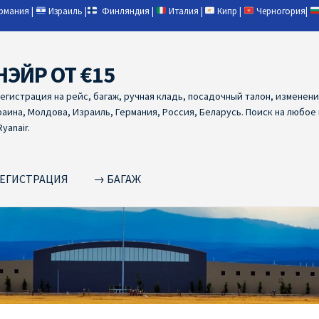
ермания
|
Израиль
|
Финляндия
|
Италия
|
Кипр
|
Черногория
|
НЭЙР ОТ €15
регистрация на рейс, багаж, ручная кладь, посадочный талон, изменен
раина, Молдова, Израиль, Германия, Россия, Беларусь. Поиск на любое
yanair.
ЕГИСТРАЦИЯ
→ БАГАЖ
NAIR PL ОТ € 9
Ryanair Беларусь
Ryanair Германия
Ryanair Грец
yanair из Варшавы
Ryanair из Вильнюса
Ryanair из Каунаса
Ryan
YANAIR ИЗ ТАЛЛИНА
Ryanair из Тампере
RYANAIR ИЗ ЧЕХИИ | 