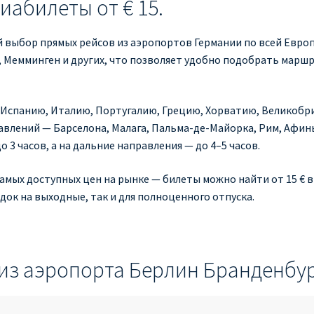
абилеты от € 15.
 выбор прямых рейсов из аэропортов Германии по всей Европе
рг, Мемминген и других, что позволяет удобно подобрать марш
 Испанию, Италию, Португалию, Грецию, Хорватию, Великобр
влений — Барселона, Малага, Пальма-де-Майорка, Рим, Афины
 3 часов, а на дальние направления — до 4–5 часов.
самых доступных цен на рынке — билеты можно найти от 15 € 
док на выходные, так и для полноценного отпуска.
 из аэропорта Берлин Бранденбу