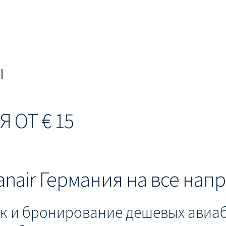
ЕШЕВЫЕ АВИАБИЛЕТЫ В БЕРЛИН
ДЕШЕВЫЕ АВИАБИЛЕТЫ В 
ЕВЫЕ АВИАБИЛЕТЫ В ВЕНУ
ДЕШЕВЫЕ АВИАБИЛЕТЫ В ЛОН
ЫЕ АВИАБИЛЕТЫ НА КИПР
ИНФОРМАЦИЯ ДЛЯ ПАССАЖИРО
ы
anair
КАК НАЙТИ ДЕШЕВЫЙ БИЛЕТ
Кипр
КУПИТЬ АВИАБИЛ
ANAIR НА РУССКОМ
ПРОВОЗ БАГАЖА RYANAIR – ПРАВИЛА
РАЙ
 ОТ € 15
ция ребенка на рейс RYANAIR
Рим
Рождественские направления
nair Германия на все нап
ск и бронирование дешевых авиаб