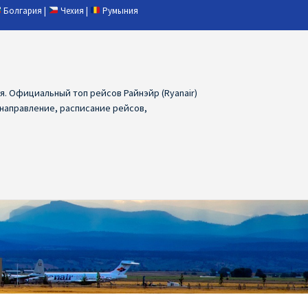
Болгария
|
Чехия
|
Румыния
ия. Официальный топ рейсов Райнэйр (Ryanair)
 направление, расписание рейсов,
ия
Ryanair дешевые авиабилеты
air из Лаппеенранты
Ryanair из Лондона
ПРАГА, ОСТРАВА, ПАРДУБИЦЕ, БРНО