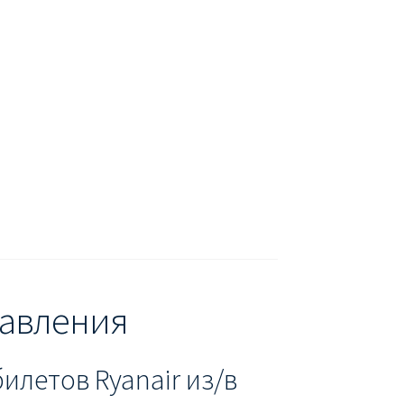
БУХАРЕСТ
ДОН
ДЕШЕВЫЕ АВИАБИЛЕТЫ В МИЛАН
В
ЕТЫ ДЕШЕВО
Милан
Париж
АНЭЙР НА РУССКОМ | КНФТФШК
 от € 9
Райнэйр на русском
О сайте
равления
илетов Ryanair из/в