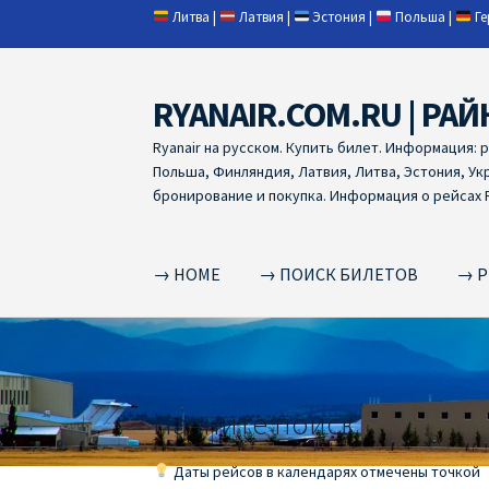
Литва
|
Латвия
|
Эстония
|
Польша
|
Г
RYANAIR.COM.RU | РАЙ
Skip
Skip
to
to
Ryanair на русском. Купить билет. Информация: 
navigation
content
Польша, Финляндия, Латвия, Литва, Эстония, Ук
бронирование и покупка. Информация о рейсах R
→ HOME
→ ПОИСК БИЛЕТОВ
→ Р
Home
RYANAIR | ПОИСК АВИАБИЛЕТОВ
RYA
RYANAIR ДОБАВИТЬ БАГАЖ
Ryanair зміни
R
Начните поиск
RYANAIR ИЗ РИГИ
Ryanair из Стокгольма
R
Даты рейсов в календарях отмечены точкой