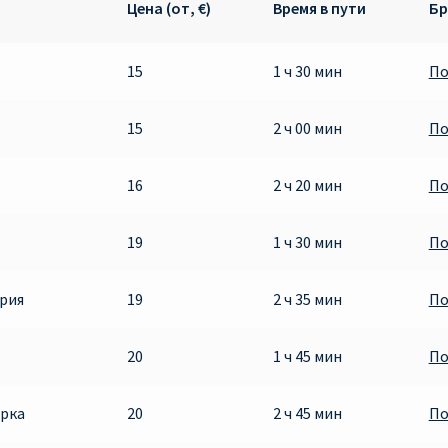
Цена (от, €)
Время в пути
Бр
15
1 ч 30 мин
По
15
2 ч 00 мин
По
16
2 ч 20 мин
По
19
1 ч 30 мин
По
рия
19
2 ч 35 мин
По
20
1 ч 45 мин
По
орка
20
2 ч 45 мин
По