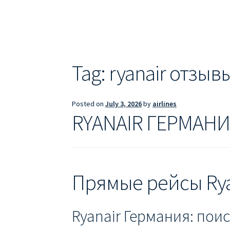
ДЕШЕВЫЕ АВИАБИЛЕТЫ В БАРСЕЛОНУ
Д
ДЕШЕВЫЕ АВИАБИЛЕТЫ В ВАРШАВУ
ДЕШ
ДЕШЕВЫЕ АВИАБИЛЕТЫ В ПАРИЖ
ДЕШЕВ
Tag:
ryanair отзыв
Информация по бронированию билетов Ry
Posted on
July 3, 2026
by
airlines
ПРАВИЛА РЕГИСТРАЦИИ
ПРИЛОЖЕНИЕ RY
RYANAIR ГЕРМАНИЯ
РЕГИСТРАЦИЯ НА РЕЙС RYANAIR
Регистра
Прямые рейсы Rya
Ryanair Германия: пои