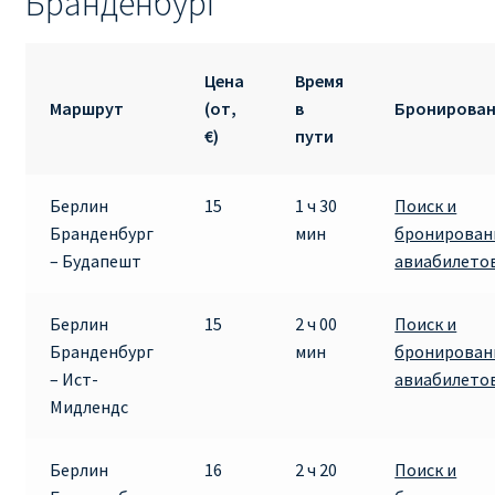
Бранденбург
RYANAIR.COM НА РУССКОМ – кнфтфшкюсщь
Цена
Время
Авиабилеты Ryanair на Тенерифе от €15
Маршрут
(от,
в
Бронирова
€)
пути
АВИАБИЛЕТЫ RYANAIR ОТ € 12
Берлин
15
1 ч 30
Поиск и
АВИАБИЛЕТЫ ВИЛЬНЮС БАРСЕЛОНА
Бранденбург
мин
бронирован
– Будапешт
авиабилето
АВИАБИЛЕТЫ ХЕЛЬСИНКИ МИЛАН
Берлин
15
2 ч 00
Поиск и
Акции RYANAIR из Варшавы
Бранденбург
мин
бронирован
– Ист-
авиабилето
Акции RYANAIR из Вильнюса
Мидлендс
Акции RYANAIR из Каунаса
Берлин
16
2 ч 20
Поиск и