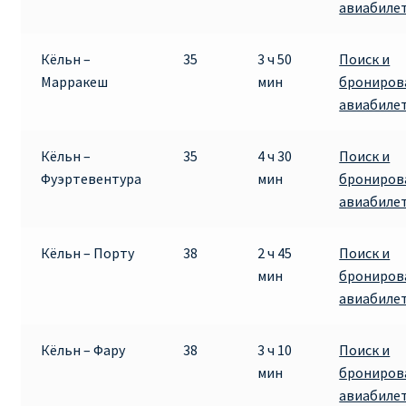
авиабиле
Кёльн –
35
3 ч 50
Поиск и
Марракеш
мин
брониров
авиабиле
Кёльн –
35
4 ч 30
Поиск и
Фуэртевентура
мин
брониров
авиабиле
Кёльн – Порту
38
2 ч 45
Поиск и
мин
брониров
авиабиле
Кёльн – Фару
38
3 ч 10
Поиск и
мин
брониров
авиабиле