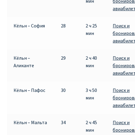
мин
брониров
авиабиле
Кёльн – София
28
2 ч 25
Поиск и
мин
брониров
авиабиле
Кёльн –
29
2 ч 40
Поиск и
Аликанте
мин
брониров
авиабиле
Кёльн – Пафос
30
3 ч 50
Поиск и
мин
брониров
авиабиле
Кёльн – Мальта
34
2 ч 45
Поиск и
мин
брониров