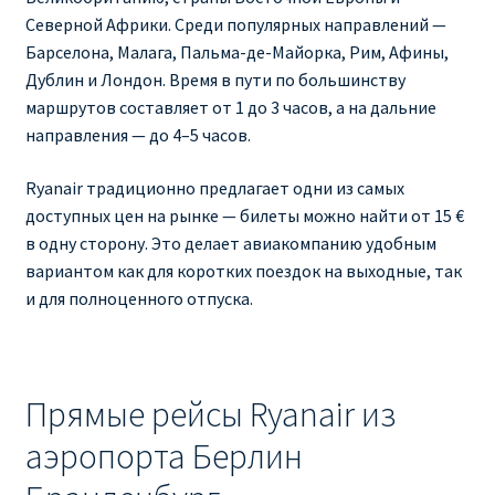
Северной Африки. Среди популярных направлений —
RYANAIR ПОДГОРИЦА, ЧЕРНОГОРИЯ
Барселона, Малага, Пальма-де-Майорка, Рим, Афины,
Дублин и Лондон. Время в пути по большинству
Ryanair Польша
маршрутов составляет от 1 до 3 часов, а на дальние
направления — до 4–5 часов.
RYANAIR ПОРТУГАЛИЯ
Ryanair традиционно предлагает одни из самых
доступных цен на рынке — билеты можно найти от 15 €
RYANAIR ПОСАДОЧНЫЙ ТАЛОН – BOARDING PASS
в одну сторону. Это делает авиакомпанию удобным
вариантом как для коротких поездок на выходные, так
Ryanair Россия
и для полноценного отпуска.
RYANAIR ТЕЛЬ-АВИВ, ЭЙЛАТ, ИЗРАИЛЬ
RYANAIR УКРАИНА | АВИАБИЛЕТЫ ОТ €15
Прямые рейсы Ryanair из
аэропорта Берлин
Ryanair Україна из Киева, Одессы, Львова, Харькова,
Херсона от € 15