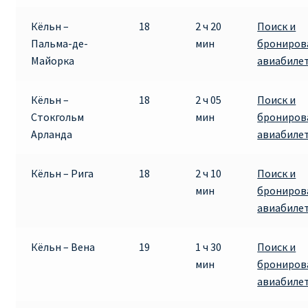
Кёльн –
18
2 ч 20
Поиск и
Пальма-де-
мин
брониров
Майорка
авиабиле
Кёльн –
18
2 ч 05
Поиск и
Стокгольм
мин
брониров
Арланда
авиабиле
Кёльн – Рига
18
2 ч 10
Поиск и
мин
брониров
авиабиле
Кёльн – Вена
19
1 ч 30
Поиск и
мин
брониров
авиабиле