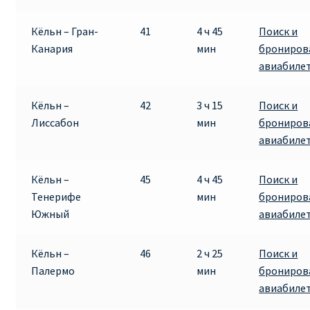
Кёльн – Гран-
41
4 ч 45
Поиск и
Канария
мин
брониров
авиабиле
Кёльн –
42
3 ч 15
Поиск и
Лиссабон
мин
брониров
авиабиле
Кёльн –
45
4 ч 45
Поиск и
Тенерифе
мин
брониров
Южный
авиабиле
Кёльн –
46
2 ч 25
Поиск и
Палермо
мин
брониров
авиабиле