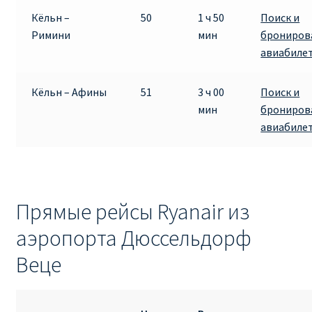
Кёльн –
50
1 ч 50
Поиск и
Римини
мин
брониров
авиабиле
Кёльн – Афины
51
3 ч 00
Поиск и
мин
брониров
авиабиле
Прямые рейсы Ryanair из
аэропорта Дюссельдорф
Веце