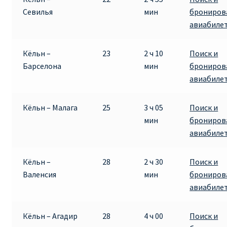
Севилья
мин
брониров
авиабиле
Кёльн –
23
2 ч 10
Поиск и
Барселона
мин
брониров
авиабиле
Кёльн – Малага
25
3 ч 05
Поиск и
мин
брониров
авиабиле
Кёльн –
28
2 ч 30
Поиск и
Валенсия
мин
брониров
авиабиле
Кёльн – Агадир
28
4 ч 00
Поиск и