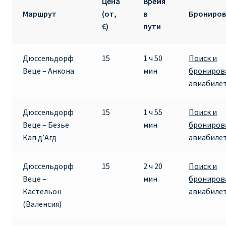
Цена
Время
Маршрут
(от,
в
Брониров
€)
пути
Дюссельдорф
15
1 ч 50
Поиск и
Веце – Анкона
мин
брониров
авиабиле
Дюссельдорф
15
1 ч 55
Поиск и
Веце – Безье
мин
брониров
Кап д’Агд
авиабиле
Дюссельдорф
15
2 ч 20
Поиск и
Веце –
мин
брониров
Кастельон
авиабиле
(Валенсия)