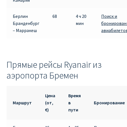
Канария
Берлин
68
4 ч 20
Поиск и
Бранденбург
мин
бронирован
– Марракеш
авиабилето
Прямые рейсы Ryanair из
аэропорта Бремен
Цена
Время
Маршрут
(от,
в
Бронирование
€)
пути