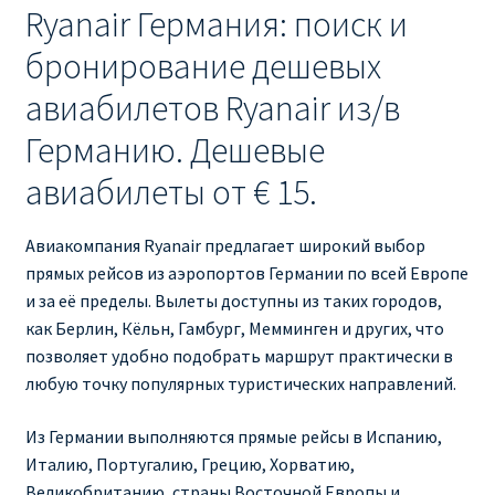
Ryanair изменить дату
Ryanair Германия: поиск и
бронирование дешевых
Ryanair изменить фамилию
авиабилетов Ryanair из/в
Ryanair Испания
Германию. Дешевые
авиабилеты от € 15.
RYANAIR ИТАЛИЯ
RYANAIR КУПИТЬ БИЛЕТЫ ENGLISH
Авиакомпания Ryanair предлагает широкий выбор
прямых рейсов из аэропортов Германии по всей Европе
и за её пределы. Вылеты доступны из таких городов,
Ryanair направления, акции
как Берлин, Кёльн, Гамбург, Мемминген и других, что
позволяет удобно подобрать маршрут практически в
Ryanair онлайн регистрация
любую точку популярных туристических направлений.
Ryanair ошибка в фамилии, имени
Из Германии выполняются прямые рейсы в Испанию,
Италию, Португалию, Грецию, Хорватию,
Ryanair пересадки
Великобританию, страны Восточной Европы и