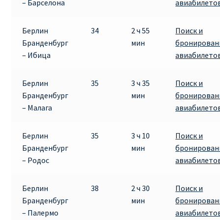
– Барселона
авиабилето
Берлин
34
2 ч 55
Поиск и
Бранденбург
мин
бронирован
– Ибица
авиабилето
Берлин
35
3 ч 35
Поиск и
Бранденбург
мин
бронирован
– Малага
авиабилето
Берлин
35
3 ч 10
Поиск и
Бранденбург
мин
бронирован
– Родос
авиабилето
Берлин
38
2 ч 30
Поиск и
Бранденбург
мин
бронирован
– Палермо
авиабилето