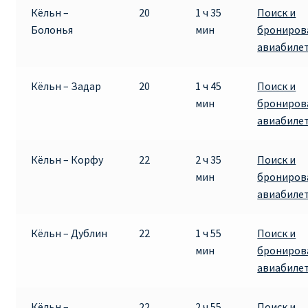
Кёльн –
20
1 ч 35
Поиск и
Болонья
мин
брониров
авиабиле
Кёльн – Задар
20
1 ч 45
Поиск и
мин
брониров
авиабиле
Кёльн – Корфу
22
2 ч 35
Поиск и
мин
брониров
авиабиле
Кёльн – Дублин
22
1 ч 55
Поиск и
мин
брониров
авиабиле
Кёльн –
22
2 ч 55
Поиск и