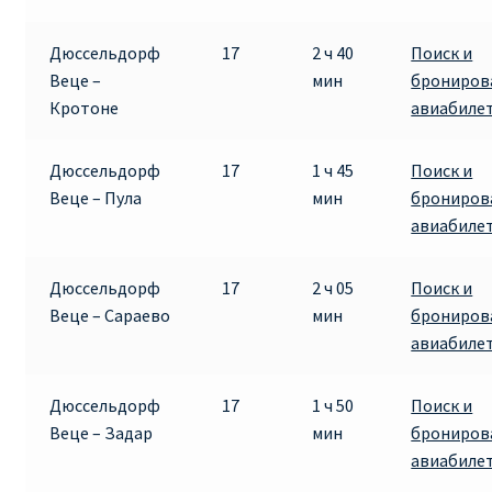
Дюссельдорф
17
2 ч 40
Поиск и
Веце –
мин
брониров
Кротоне
авиабиле
Дюссельдорф
17
1 ч 45
Поиск и
Веце – Пула
мин
брониров
авиабиле
Дюссельдорф
17
2 ч 05
Поиск и
Веце – Сараево
мин
брониров
авиабиле
Дюссельдорф
17
1 ч 50
Поиск и
Веце – Задар
мин
брониров
авиабиле