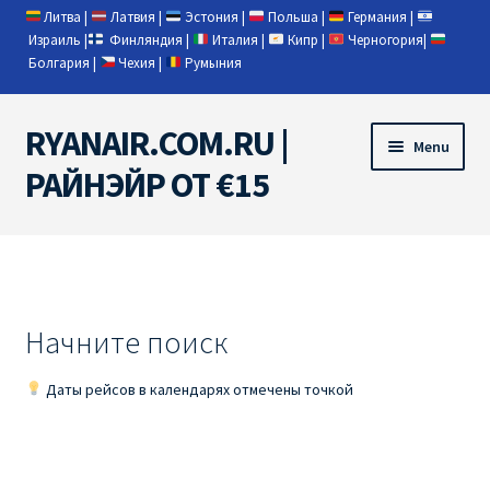
Литва
|
Латвия
|
Эстония
|
Польша
|
Германия
|
Израиль
|
Финляндия
|
Италия
|
Кипр
|
Черногория
|
Болгария
|
Чехия
|
Румыния
RYANAIR.COM.RU |
Skip
Skip
Menu
to
to
РАЙНЭЙР ОТ €15
navigation
content
Home
RYANAIR | ПОИСК АВИАБИЛЕТОВ
Начните поиск
RYANAIR PL ОТ € 9
Даты рейсов в календарях отмечены точкой
Ryanair Беларусь
Ryanair Германия