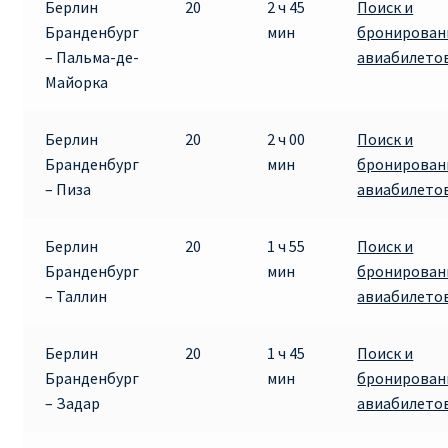
Берлин
20
2 ч 45
Поиск и
ДЕШЕВЫЕ АВИАБИЛЕТЫ В ВЕНУ
Бранденбург
мин
бронирован
– Пальма-де-
авиабилето
ДЕШЕВЫЕ АВИАБИЛЕТЫ В ЛОНДОН
Майорка
ДЕШЕВЫЕ АВИАБИЛЕТЫ В МИЛАН
Берлин
20
2 ч 00
Поиск и
Бранденбург
мин
бронирован
ДЕШЕВЫЕ АВИАБИЛЕТЫ В ПАРИЖ
– Пиза
авиабилето
ДЕШЕВЫЕ АВИАБИЛЕТЫ НА КИПР
Берлин
20
1 ч 55
Поиск и
Бранденбург
мин
бронирован
ИНФОРМАЦИЯ ДЛЯ ПАССАЖИРОВ
– Таллин
авиабилето
ВЫБОР И БРОНИРОВАНИЯ МЕСТ В RYANAIR
Берлин
20
1 ч 45
Поиск и
Бранденбург
мин
бронирован
ЗАДЕРЖКА, ОТМЕНА, ПЕРЕНОС РЕЙСОВ RYANAIR
– Задар
авиабилето
ИЗМЕНЕНИЕ БРОНИРОВАНИЯ