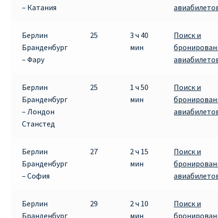
– Катания
авиабилето
Рим
Берлин
25
3 ч 40
Поиск и
Бранденбург
мин
бронирован
Рождественские направления от € 9
– Фару
авиабилето
Райнэйр на русском
Берлин
25
1 ч 50
Поиск и
Бранденбург
мин
бронирован
О сайте
– Лондон
авиабилето
Станстед
Берлин
27
2 ч 15
Поиск и
Бранденбург
мин
бронирован
– София
авиабилето
Берлин
29
2 ч 10
Поиск и
Бранденбург
мин
бронирован