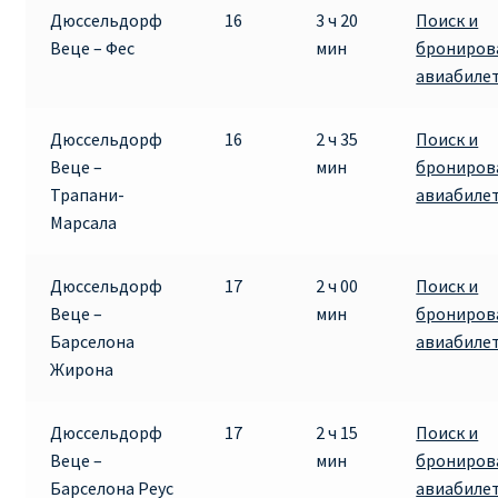
Дюссельдорф
16
3 ч 20
Поиск и
Веце – Фес
мин
брониров
авиабиле
Дюссельдорф
16
2 ч 35
Поиск и
Веце –
мин
брониров
Трапани-
авиабиле
Марсала
Дюссельдорф
17
2 ч 00
Поиск и
Веце –
мин
брониров
Барселона
авиабиле
Жирона
Дюссельдорф
17
2 ч 15
Поиск и
Веце –
мин
брониров
Барселона Реус
авиабиле