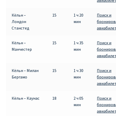
авиабиле
Кёльн –
15
1 ч 20
Поиск и
Лондон
мин
брониров
Станстед
авиабиле
Кёльн –
15
1 ч 35
Поиск и
Манчестер
мин
брониров
авиабиле
Кёльн – Милан
15
1 ч 30
Поиск и
Бергамо
мин
брониров
авиабиле
Кёльн – Каунас
18
2 ч 05
Поиск и
мин
брониров
авиабиле