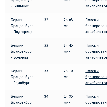
Бранденбург
мин
бронирован
– Вильнюс
авиабилето
Берлин
32
2 ч 05
Поиск и
Бранденбург
мин
бронирован
– Подгорица
авиабилето
Берлин
33
1 ч 45
Поиск и
Бранденбург
мин
бронирован
– Болонья
авиабилето
Берлин
33
2 ч 10
Поиск и
Бранденбург
мин
бронирован
– Эдинбург
авиабилето
Берлин
34
2 ч 35
Поиск и
Бранденбург
мин
бронирован