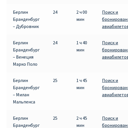
КУПИТЬ АВИАБИЛЕТЫ ДЕШЕВО
Берлин
24
2 ч 00
Поиск и
Бранденбург
мин
бронирован
Милан
– Дубровник
авиабилето
Париж
Берлин
24
1 ч 40
Поиск и
Бранденбург
мин
бронирован
ПРАВИЛА РЕГИСТРАЦИИ
– Венеция
авиабилето
Марко Поло
ПРИЛОЖЕНИЕ RYANAIR НА РУССКОМ
Берлин
25
1 ч 45
Поиск и
ПРОВОЗ БАГАЖА RYANAIR – ПРАВИЛА
Бранденбург
мин
бронирован
– Милан
авиабилето
РАЙАНЭЙР НА РУССКОМ | КНФТФШК
Мальпенса
РЕГИСТРАЦИЯ НА РЕЙС RYANAIR
Берлин
25
2 ч 45
Поиск и
Бранденбург
мин
бронирован
Регистрация ребенка на рейс RYANAIR