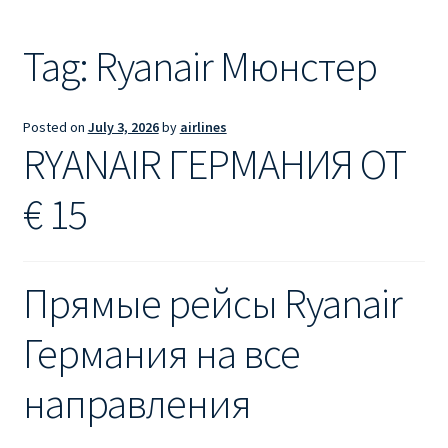
Ryanair из Лондона
Tag:
Ryanair Мюнстер
RYANAIR ИЗ РИГИ
Ryanair из Стокгольма
Posted on
July 3, 2026
by
airlines
RYANAIR ГЕРМАНИЯ ОТ
RYANAIR ИЗ ТАЛЛИНА
€ 15
Ryanair из Тампере
RYANAIR ИЗ ЧЕХИИ | ПРАГА, ОСТРАВА, ПАРДУБИЦЕ,
Прямые рейсы Ryanair
БРНО
Германия на все
Ryanair изменение имени
направления
Ryanair изменения