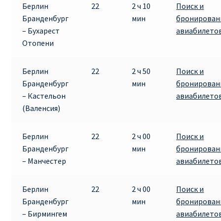
Берлин
22
2 ч 10
Поиск и
Бранденбург
мин
бронирован
ПРАВИЛА RYANAIR В АЭРОПОРТУ И НА БОРТУ
– Бухарест
авиабилето
Отопени
ПРАВИЛА ПРОВОЗА БАГАЖА RYANAIR
Берлин
22
2 ч 50
Поиск и
ПУТЕШЕСТВИЕ С ДЕТЬМИ И МЛАДЕНЦАМИ
Бранденбург
мин
бронирован
РЕЙСАМИ RYANAIR
– Кастельон
авиабилето
(Валенсия)
РЕГИСТРАЦИЯ НА РЕЙС И ДОКУМЕНТЫ ДЛЯ
ПУТЕШЕСТВИЯ РЕЙСАМИ RYANAIR
Берлин
22
2 ч 00
Поиск и
Бранденбург
мин
бронирован
Информация по бронированию билетов Ryanair
– Манчестер
авиабилето
КАК НАЙТИ ДЕШЕВЫЙ БИЛЕТ
Берлин
22
2 ч 00
Поиск и
Бранденбург
мин
бронирован
Кипр
– Бирмингем
авиабилето