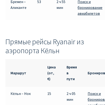
Бремен –
53
2 ч 55
Поиск и
Аликанте
мин
бронирование
авиабилетов
Прямые рейсы Ryanair из
аэропорта Кёльн
Цена
Время
Маршрут
(от,
в
Брониров
€)
пути
Кёльн – Нок
15
2 ч 05
Поиск и
мин
брониров