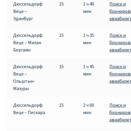
Дюссельдорф
15
1 ч 40
Поиск и
Веце –
мин
брониров
Эдинбург
авиабиле
Дюссельдорф
15
1 ч 35
Поиск и
Веце – Милан
мин
брониров
Бергамо
авиабиле
Дюссельдорф
15
1 ч 45
Поиск и
Веце –
мин
брониров
Ольштын-
авиабиле
Мазуры
Дюссельдорф
15
2 ч 00
Поиск и
Веце – Пескара
мин
брониров
авиабиле