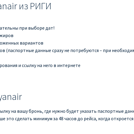
nair из РИГИ
мательны при выборе дат!
ажиров
ложенных вариантов
в (паспортные данные сразу не потребуются – при необходимо
ования и ссылку на него в интернете
yanair
ылку на вашу бронь, где нужно будет указать паспортные дан
чше это сделать минимум за 48 часов до рейса, когда откроетс
.