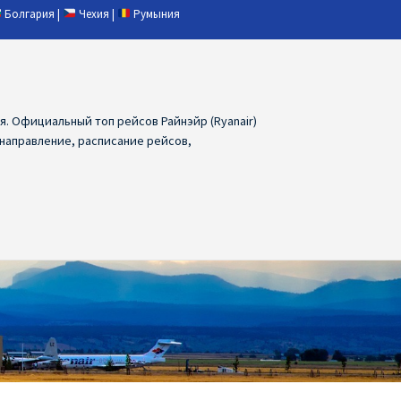
Болгария
|
Чехия
|
Румыния
ия. Официальный топ рейсов Райнэйр (Ryanair)
 направление, расписание рейсов,
ия
Ryanair дешевые авиабилеты
air из Лаппеенранты
Ryanair из Лондона
ПРАГА, ОСТРАВА, ПАРДУБИЦЕ, БРНО