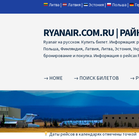
Литва
|
Латвия
|
Эстония
|
Польша
|
Г
RYANAIR.COM.RU | РАЙ
Skip
Skip
to
to
Ryanair на русском. Купить билет. Информация: 
navigation
content
Польша, Финляндия, Латвия, Литва, Эстония, Ук
бронирование и покупка. Информация о рейсах R
→ HOME
→ ПОИСК БИЛЕТОВ
→ Р
Home
RYANAIR | ПОИСК АВИАБИЛЕТОВ
RYA
RYANAIR ДОБАВИТЬ БАГАЖ
Ryanair зміни
R
Начните поиск
RYANAIR ИЗ РИГИ
Ryanair из Стокгольма
R
Даты рейсов в календарях отмечены точкой