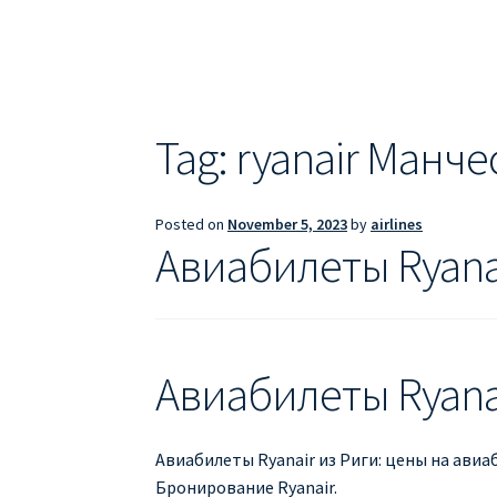
ДЕШЕВЫЕ АВИАБИЛЕТЫ В БАРСЕЛОНУ
Д
ДЕШЕВЫЕ АВИАБИЛЕТЫ В ВАРШАВУ
ДЕШ
ДЕШЕВЫЕ АВИАБИЛЕТЫ В ПАРИЖ
ДЕШЕВ
Tag:
ryanair Манче
Информация по бронированию билетов Ry
Posted on
November 5, 2023
by
airlines
ПРАВИЛА РЕГИСТРАЦИИ
ПРИЛОЖЕНИЕ RY
Авиабилеты Ryana
РЕГИСТРАЦИЯ НА РЕЙС RYANAIR
Регистра
Авиабилеты Ryana
Авиабилеты Ryanair из Риги: цены на авиа
Бронирование Ryanair.