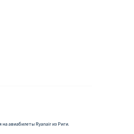
БУХАРЕСТ
ДОН
ДЕШЕВЫЕ АВИАБИЛЕТЫ В МИЛАН
В
ЕТЫ ДЕШЕВО
Милан
Париж
АНЭЙР НА РУССКОМ | КНФТФШК
 от € 9
Райнэйр на русском
О сайте
 на авиабилеты Ryanair из Риги.