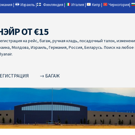
ермания
|
Израиль
|
Финляндия
|
Италия
|
Кипр
|
Черногория
|
НЭЙР ОТ €15
регистрация на рейс, багаж, ручная кладь, посадочный талон, изменен
раина, Молдова, Израиль, Германия, Россия, Беларусь. Поиск на любое
yanair.
ЕГИСТРАЦИЯ
→ БАГАЖ
NAIR PL ОТ € 9
Ryanair Беларусь
Ryanair Германия
Ryanair Грец
yanair из Варшавы
Ryanair из Вильнюса
Ryanair из Каунаса
Ryan
YANAIR ИЗ ТАЛЛИНА
Ryanair из Тампере
RYANAIR ИЗ ЧЕХИИ | 