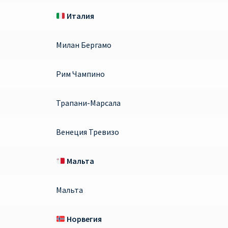
Италия
Милан Бергамо
Рим Чампино
Трапани-Марсала
Венеция Тревизо
Мальта
Мальта
Норвегия