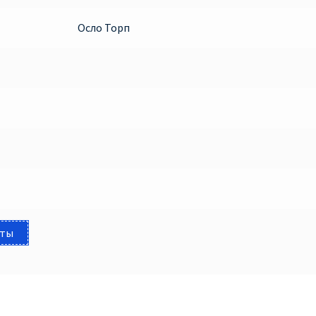
Осло Торп
еты