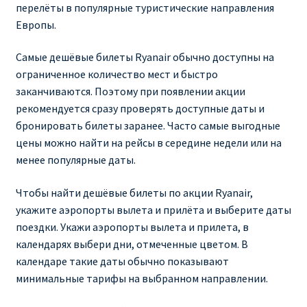
перелёты в популярные туристические направления
Европы.
RYANAIR.COM НА РУССКОМ – кнфтфшкюсщь
Самые дешёвые билеты Ryanair обычно доступны на
Авиабилеты Ryanair на Тенерифе от €15
ограниченное количество мест и быстро
заканчиваются. Поэтому при появлении акции
АВИАБИЛЕТЫ RYANAIR ОТ € 12
рекомендуется сразу проверять доступные даты и
бронировать билеты заранее. Часто самые выгодные
АВИАБИЛЕТЫ ВИЛЬНЮС БАРСЕЛОНА
цены можно найти на рейсы в середине недели или на
менее популярные даты.
АВИАБИЛЕТЫ ХЕЛЬСИНКИ МИЛАН
Чтобы найти дешёвые билеты по акции Ryanair,
Акции RYANAIR из Варшавы
укажите аэропорты вылета и прилёта и выберите даты
поездки. Укажи аэропорты вылета и прилета, в
календарях выбери дни, отмеченные цветом. В
Акции RYANAIR из Вильнюса
календаре такие даты обычно показывают
минимальные тарифы на выбранном направлении.
Акции RYANAIR из Каунаса