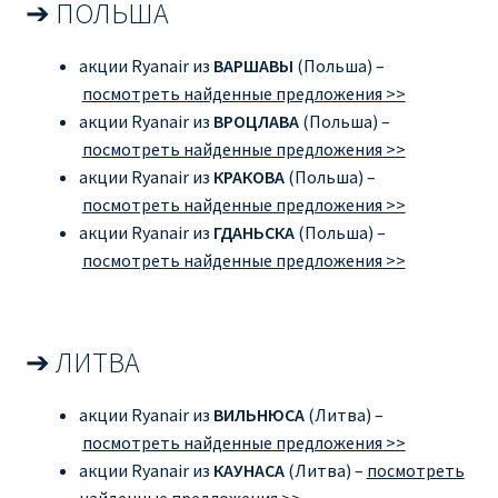
➔ ПОЛЬША
ДЕШЕВЫЕ АВИАБИЛЕТЫ В ВЕНУ
акции Ryanair из
ВАРШАВЫ
(Польша) –
ДЕШЕВЫЕ АВИАБИЛЕТЫ В ЛОНДОН
посмотреть найденные предложения >>
акции Ryanair из
ВРОЦЛАВА
(Польша) –
ДЕШЕВЫЕ АВИАБИЛЕТЫ В МИЛАН
посмотреть найденные предложения >>
акции Ryanair из
КРАКОВА
(Польша) –
ДЕШЕВЫЕ АВИАБИЛЕТЫ В ПАРИЖ
посмотреть найденные предложения >>
акции Ryanair из
ГДАНЬСКА
(Польша) –
ДЕШЕВЫЕ АВИАБИЛЕТЫ НА КИПР
посмотреть найденные предложения >>
ИНФОРМАЦИЯ ДЛЯ ПАССАЖИРОВ
➔ ЛИТВА
ВЫБОР И БРОНИРОВАНИЯ МЕСТ В RYANAIR
акции Ryanair из
ВИЛЬНЮСА
(Литва) –
ЗАДЕРЖКА, ОТМЕНА, ПЕРЕНОС РЕЙСОВ RYANAIR
посмотреть найденные предложения >>
акции Ryanair из
КАУНАСА
(Литва) –
посмотреть
ИЗМЕНЕНИЕ БРОНИРОВАНИЯ