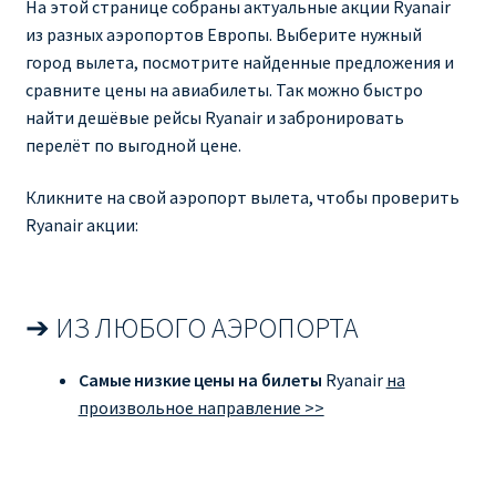
На этой странице собраны актуальные акции Ryanair
Аликанте
из разных аэропортов Европы. Выберите нужный
город вылета, посмотрите найденные предложения и
Барселона
сравните цены на авиабилеты. Так можно быстро
найти дешёвые рейсы Ryanair и забронировать
БИЛЕТЫ RYANAIR | ПОИСК ЛУЧШЕЙ ЦЕНЫ |
перелёт по выгодной цене.
БРОНИРОВАНИЕ
Кликните на свой аэропорт вылета, чтобы проверить
БИЛЕТЫ RYANAIR НА ЗАВТРА КУПИТЬ ОНЛАЙН
Ryanair акции:
ДЕШЕВЫЕ АВИАБИЛЕТЫ В БАРСЕЛОНУ
➔ ИЗ ЛЮБОГО АЭРОПОРТА
ДЕШЕВЫЕ АВИАБИЛЕТЫ В БЕРЛИН
Самые низкие цены на билеты
Ryanair
на
ДЕШЕВЫЕ АВИАБИЛЕТЫ В БУХАРЕСТ
произвольное направление >>
ДЕШЕВЫЕ АВИАБИЛЕТЫ В ВАРШАВУ