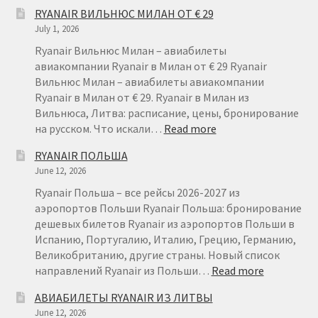
RYANAIR
RYANAIR ВИЛЬНЮС МИЛАН ОТ € 29
ЛИТВА
July 1, 2026
–
ДЕШЕВЫ
Ryanair Вильнюс Милан – авиабилеты
АВИАБИ
авиакомпании Ryanair в Милан от € 29 Ryanair
ИЗ
Вильнюс Милан – авиабилеты авиакомпании
ЛИТВЫ
Ryanair в Милан от € 29. Ryanair в Милан из
Вильнюса, Литва: расписание, цены, бронирование
:
на русском. Что искали…
Read more
RYANAIR
RYANAIR ПОЛЬША
ВИЛЬНЮС
June 12, 2026
МИЛАН
ОТ
Ryanair Польша – все рейсы 2026-2027 из
€
аэропортов Польши Ryanair Польша: бронирование
29
дешевых билетов Ryanair из аэропортов Польши в
Испанию, Португалию, Италию, Грецию, Германию,
Великобританию, другие страны. Новый список
:
направлений Ryanair из Польши…
Read more
RYANAIR
АВИАБИЛЕТЫ RYANAIR ИЗ ЛИТВЫ
ПОЛЬША
June 12, 2026