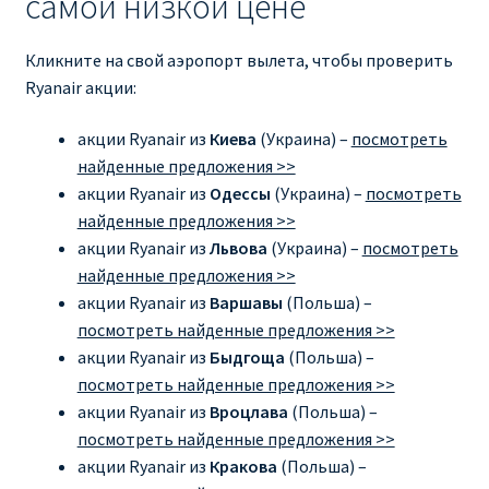
самой низкой цене
Рим
Кликните на свой аэропорт вылета, чтобы проверить
Ryanair акции:
Рождественские направления от € 9
акции Ryanair из
Киева
(Украина) –
посмотреть
Райнэйр на русском
найденные предложения >>
акции Ryanair из
Одессы
(Украина) –
посмотреть
найденные предложения >>
О сайте
акции Ryanair из
Львова
(Украина) –
посмотреть
найденные предложения >>
акции Ryanair из
Варшавы
(Польша) –
посмотреть найденные предложения >>
акции Ryanair из
Быдгоща
(Польша) –
посмотреть найденные предложения >>
акции Ryanair из
Вроцлава
(Польша) –
посмотреть найденные предложения >>
акции Ryanair из
Кракова
(Польша) –