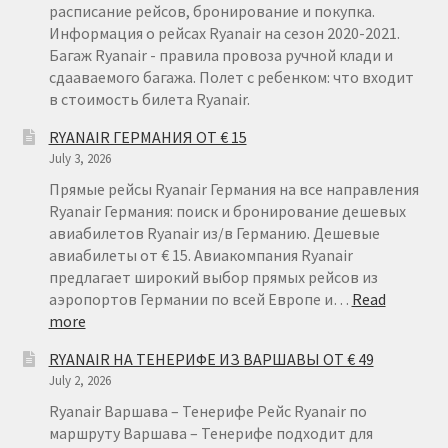
расписание рейсов, бронирование и покупка.
Информация о рейсах Ryanair на сезон 2020-2021.
Багаж Ryanair - правила провоза ручной клади и
сдааваемого багажа. Полет с ребенком: что входит
в стоимость билета Ryanair.
RYANAIR ГЕРМАНИЯ ОТ € 15
July 3, 2026
Прямые рейсы Ryanair Германия на все направления
Ryanair Германия: поиск и бронирование дешевых
авиабилетов Ryanair из/в Германию. Дешевые
авиабилеты от € 15. Авиакомпания Ryanair
предлагает широкий выбор прямых рейсов из
аэропортов Германии по всей Европе и…
Read
:
more
RYANAIR
RYANAIR НА ТЕНЕРИФЕ ИЗ ВАРШАВЫ ОТ € 49
ГЕРМАНИЯ
July 2, 2026
ОТ
€
Ryanair Варшава – Тенерифе Рейс Ryanair по
15
маршруту Варшава – Тенерифе подходит для