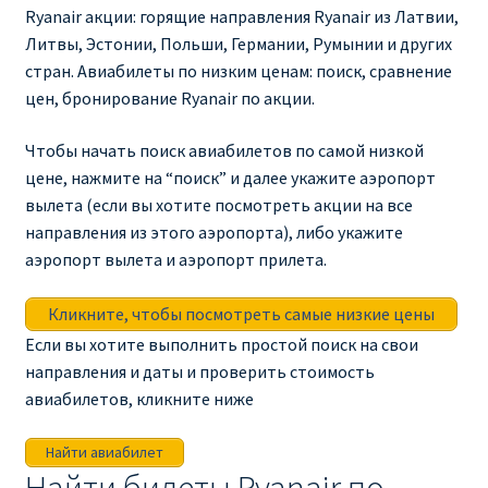
Ryanair изменить дату
Ryanair акции: горящие направления Ryanair из Латвии,
Литвы, Эстонии, Польши, Германии, Румынии и других
Ryanair изменить фамилию
стран. Авиабилеты по низким ценам: поиск, сравнение
цен, бронирование Ryanair по акции.
Ryanair Испания
Чтобы начать поиск авиабилетов по самой низкой
цене, нажмите на “поиск” и далее укажите аэропорт
RYANAIR ИТАЛИЯ
вылета (если вы хотите посмотреть акции на все
направления из этого аэропорта), либо укажите
RYANAIR КУПИТЬ БИЛЕТЫ ENGLISH
аэропорт вылета и аэропорт прилета.
Ryanair направления, акции
Кликните, чтобы посмотреть самые низкие цены
Если вы хотите выполнить простой поиск на свои
Ryanair онлайн регистрация
направления и даты и проверить стоимость
авиабилетов, кликните ниже
Ryanair ошибка в фамилии, имени
Найти авиабилет
Ryanair пересадки
Найти билеты Ryanair по