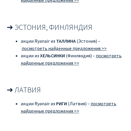
найденные предложения >>
ПРАВИЛА RYANAIR В АЭРОПОРТУ И НА БОРТУ
➔ ЭСТОНИЯ, ФИНЛЯНДИЯ
ПРАВИЛА ПРОВОЗА БАГАЖА RYANAIR
акции Ryanair из
ТАЛЛИНА
(Эстония) –
ПУТЕШЕСТВИЕ С ДЕТЬМИ И МЛАДЕНЦАМИ
посмотреть найденные предложения >>
РЕЙСАМИ RYANAIR
акции из
ХЕЛЬСИНКИ
(Финляндия) –
посмотреть
найденные предложения >>
РЕГИСТРАЦИЯ НА РЕЙС И ДОКУМЕНТЫ ДЛЯ
ПУТЕШЕСТВИЯ РЕЙСАМИ RYANAIR
➔ ЛАТВИЯ
Информация по бронированию билетов Ryanair
акции Ryanair из
РИГИ
(Латвия) –
посмотреть
КАК НАЙТИ ДЕШЕВЫЙ БИЛЕТ
найденные предложения >>
Кипр