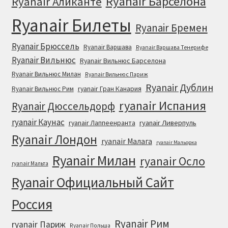
Ryanair Барселона
Ryanair Аликанте
Ryanair Билеты
Ryanair Бремен
Ryanair Брюссель
Ryanair Варшава
Ryanair Варшава Тенерифе
Ryanair Вильнюс
Ryanair Вильнюс Барселона
Ryanair Вильнюс Милан
Ryanair Вильнюс Париж
Ryanair Дублин
ryanair Гран Канария
Ryanair Вильнюс Рим
ryanair Испания
Ryanair Дюссельдорф
ryanair Каунас
ryanair Лаппеенранта
ryanair Ливерпуль
Ryanair Лондон
ryanair Малага
ryanair Мальорка
Ryanair Милан
ryanair Осло
ryanair Мальта
Ryanair Официальный Cайт
Россия
Ryanair Рим
ryanair Париж
Ryanair Польша