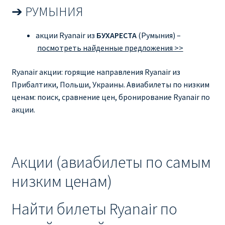
➔ РУМЫНИЯ
КУПИТЬ АВИАБИЛЕТЫ ДЕШЕВО
акции Ryanair из
БУХАРЕСТА
(Румыния) –
Милан
посмотреть найденные предложения >>
Париж
Ryanair акции: горящие направления Ryanair из
Прибалтики, Польши, Украины. Авиабилеты по низким
ПРАВИЛА РЕГИСТРАЦИИ
ценам: поиск, сравнение цен, бронирование Ryanair по
акции.
ПРИЛОЖЕНИЕ RYANAIR НА РУССКОМ
ПРОВОЗ БАГАЖА RYANAIR – ПРАВИЛА
Акции (авиабилеты по самым
РАЙАНЭЙР НА РУССКОМ | КНФТФШК
низким ценам)
РЕГИСТРАЦИЯ НА РЕЙС RYANAIR
Найти билеты Ryanair по
Регистрация ребенка на рейс RYANAIR