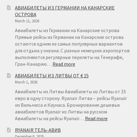
АВИАБИ
АВИАБИЛЕТЫ ИЗ ГЕРМАНИИ НА КАНАРСКИЕ
ИЗ
ОСТРОВА
ФИНЛЯН
March 11, 2026
ОТ
€22
Авиабилеты из Германии на Канарские острова
Прямые рейсы из Германии на Канарские острова
остаются одним из самых популярных вариантов
для отдыха у океана. С разных немецких аэропортов
выполняются регулярные перелеты на Тенерифе,
:
Гран-Канарию…
Read more
АВИАБИЛЕТЫ
АВИАБИЛЕТЫ ИЗ ЛИТВЫ ОТ € 15
ИЗ
March 1, 2026
ГЕРМАНИИ
НА
Авиабилеты из Литвы Авиабилеты из Литвы от 15
КАНАРСКИЕ
евро в одну сторону. Ryanair Литва – рейсы Ryanair
ОСТРОВА
из Вильнюса и Каунаса. Бронирование дешевых
авиабилетов Ryanair из Литвы на русском
:
Авиабилеты на рейсы Ryanair…
Read more
АВИАБИЛЕТ
RYANAIR ТЕЛЬ-АВИВ
ИЗ
December 8, 2025