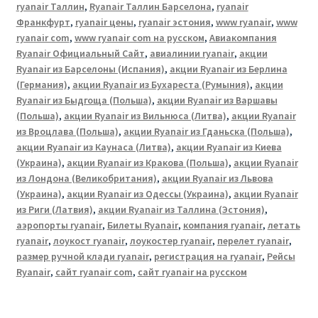
ryanair Таллин
,
Ryanair Таллин Барселона
,
ryanair
Франкфурт
,
ryanair цены
,
ryanair эстония
,
www ryanair
,
www
ryanair com
,
www ryanair com на русском
,
Авиакомпания
Ryanair Официальный Cайт
,
авиалинии ryanair
,
акции
Ryanair из Барселоны (Испания)
,
акции Ryanair из Берлина
(Германия)
,
акции Ryanair из Бухареста (Румыния)
,
акции
Ryanair из Быдгоща (Польша)
,
акции Ryanair из Варшавы
(Польша)
,
акции Ryanair из Вильнюса (Литва)
,
акции Ryanair
из Вроцлава (Польша)
,
акции Ryanair из Гданьска (Польша)
,
акции Ryanair из Каунаса (Литва)
,
акции Ryanair из Киева
(Украина)
,
акции Ryanair из Кракова (Польша)
,
акции Ryanair
из Лондона (Великобритания)
,
акции Ryanair из Львова
(Украина)
,
акции Ryanair из Одессы (Украина)
,
акции Ryanair
из Риги (Латвия)
,
акции Ryanair из Таллина (Эстония)
,
аэропорты ryanair
,
Билеты Ryanair
,
компания ryanair
,
летать
ryanair
,
лоукост ryanair
,
лоукостер ryanair
,
перелет ryanair
,
размер ручной клади ryanair
,
регистрация на ryanair
,
Рейсы
Ryanair
,
сайт ryanair com
,
сайт ryanair на русском