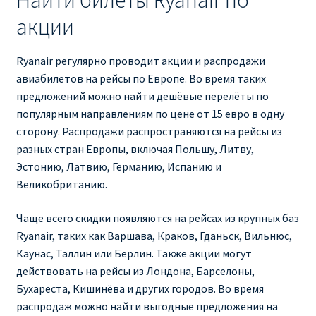
акции
RYANAIR ПОДГОРИЦА, ЧЕРНОГОРИЯ
Ryanair регулярно проводит акции и распродажи
Ryanair Польша
авиабилетов на рейсы по Европе. Во время таких
предложений можно найти дешёвые перелёты по
RYANAIR ПОРТУГАЛИЯ
популярным направлениям по цене от 15 евро в одну
сторону. Распродажи распространяются на рейсы из
RYANAIR ПОСАДОЧНЫЙ ТАЛОН – BOARDING PASS
разных стран Европы, включая Польшу, Литву,
Эстонию, Латвию, Германию, Испанию и
Ryanair Россия
Великобританию.
RYANAIR ТЕЛЬ-АВИВ, ЭЙЛАТ, ИЗРАИЛЬ
Чаще всего скидки появляются на рейсах из крупных баз
Ryanair, таких как Варшава, Краков, Гданьск, Вильнюс,
RYANAIR УКРАИНА | АВИАБИЛЕТЫ ОТ €15
Каунас, Таллин или Берлин. Также акции могут
действовать на рейсы из Лондона, Барселоны,
Ryanair Україна из Киева, Одессы, Львова, Харькова,
Бухареста, Кишинёва и других городов. Во время
Херсона от € 15
распродаж можно найти выгодные предложения на