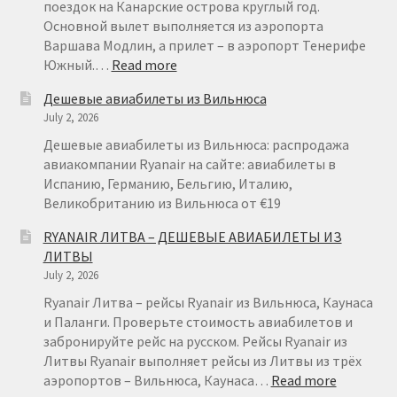
поездок на Канарские острова круглый год.
Основной вылет выполняется из аэропорта
Варшава Модлин, а прилет – в аэропорт Тенерифе
:
Южный.…
Read more
RYANAIR
Дешевые авиабилеты из Вильнюса
НА
July 2, 2026
ТЕНЕРИФЕ
ИЗ
Дешевые авиабилеты из Вильнюса: распродажа
ВАРШАВЫ
авиакомпании Ryanair на сайте: авиабилеты в
ОТ
Испанию, Германию, Бельгию, Италию,
€
Великобританию из Вильнюса от €19
49
RYANAIR ЛИТВА – ДЕШЕВЫЕ АВИАБИЛЕТЫ ИЗ
ЛИТВЫ
July 2, 2026
Ryanair Литва – рейсы Ryanair из Вильнюса, Каунаса
и Паланги. Проверьте стоимость авиабилетов и
забронируйте рейс на русском. Рейсы Ryanair из
Литвы Ryanair выполняет рейсы из Литвы из трёх
:
аэропортов – Вильнюса, Каунаса…
Read more