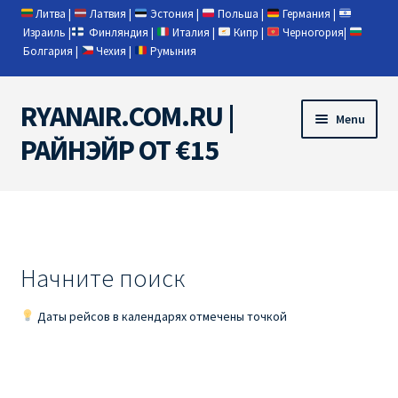
Литва
|
Латвия
|
Эстония
|
Польша
|
Германия
|
Израиль
|
Финляндия
|
Италия
|
Кипр
|
Черногория
|
Болгария
|
Чехия
|
Румыния
RYANAIR.COM.RU |
Skip
Skip
Menu
to
to
РАЙНЭЙР ОТ €15
navigation
content
Home
RYANAIR | ПОИСК АВИАБИЛЕТОВ
Начните поиск
RYANAIR PL ОТ € 9
Даты рейсов в календарях отмечены точкой
Ryanair Беларусь
Ryanair Германия