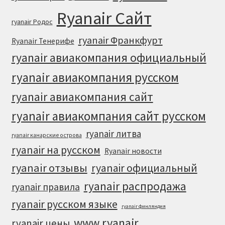
Ryanair Сайт
ryanair Родос
ryanair Франкфурт
Ryanair Тенерифе
ryanair авиакомпания официальный
ryanair авиакомпания русском
ryanair авиакомпания сайт
ryanair авиакомпания сайт русском
ryanair литва
ryanair канарские острова
ryanair на русском
Ryanair новости
ryanair отзывы
ryanair официальный
ryanair распродажа
ryanair правила
ryanair русском языке
ryanair финляндия
www ryanair
ryanair цены