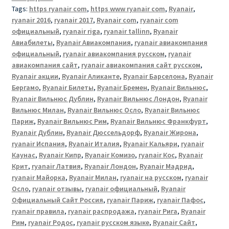
Tags:
https ryanair com
,
https www ryanair com
,
Ryanair
,
ryanair 2016
,
ryanair 2017
,
Ryanair com
,
ryanair com
официальный
,
ryanair riga
,
ryanair tallinn
,
Ryanair
Авиабилеты
,
Ryanair Авиакомпания
,
ryanair авиакомпания
официальный
,
ryanair авиакомпания русском
,
ryanair
авиакомпания сайт
,
ryanair авиакомпания сайт русском
,
Ryanair акции
,
Ryanair Аликанте
,
Ryanair Барселона
,
Ryanair
Бергамо
,
Ryanair Билеты
,
Ryanair Бремен
,
Ryanair Вильнюс
,
Ryanair Вильнюс Дублин
,
Ryanair Вильнюс Лондон
,
Ryanair
Вильнюс Милан
,
Ryanair Вильнюс Осло
,
Ryanair Вильнюс
Париж
,
Ryanair Вильнюс Рим
,
Ryanair Вильнюс Франкфурт
,
Ryanair Дублин
,
Ryanair Дюссельдорф
,
Ryanair Жирона
,
ryanair Испания
,
Ryanair Италия
,
Ryanair Кальяри
,
ryanair
Каунас
,
Ryanair Кипр
,
Ryanair Комизо
,
ryanair Кос
,
Ryanair
Крит
,
ryanair Латвия
,
Ryanair Лондон
,
Ryanair Мадрид
,
ryanair Майорка
,
Ryanair Милан
,
ryanair на русском
,
ryanair
Осло
,
ryanair отзывы
,
ryanair официальный
,
Ryanair
Официальный Cайт Россия
,
ryanair Париж
,
ryanair Пафос
,
ryanair правила
,
ryanair распродажа
,
ryanair Рига
,
Ryanair
Рим
,
ryanair Родос
,
ryanair русском языке
,
Ryanair Сайт
,