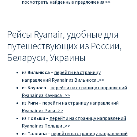
посмотреть найденные предложения >>
Рейсы Ryanair, удобные для
путешествующих из России,
Беларуси, Украины
из
Вильнюса
–
перейти на страницу
направлений Ryanair из Вильнюса ..>>
из
Каунаса
–
перейти на страницу направлений
Ryanair из Каунаса ..>>
из
Риги
–
перейти на страницу направлений
Ryanair из Риги ..>>
из
Польши
–
перейти на страницу направлений
Ryanair из Польши ..>>
из
Таллина
–
перейти на страницу направлений