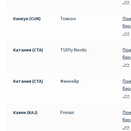
..>>
Канкун (CUN)
Томсон
Пои
бро
..>>
Катания (CTA)
TUIfly Nordic
Пои
бро
..>>
Катания (CTA)
Финнэйр
Пои
бро
..>>
Каяни (KAJ)
Finnair
Пои
бро
..>>