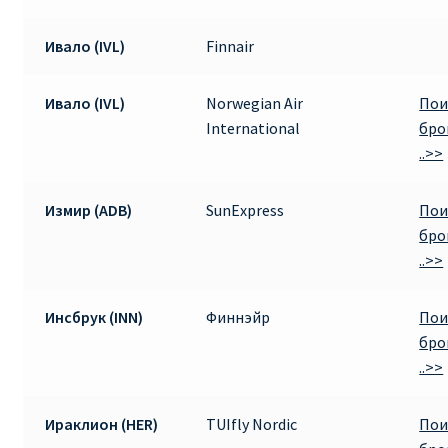
Ивало (IVL)
Finnair
Ивало (IVL)
Norwegian Air
Пои
International
бро
..>>
Измир (ADB)
SunExpress
Пои
бро
..>>
Инсбрук (INN)
Финнэйр
Пои
бро
..>>
Ираклион (HER)
TUIfly Nordic
Пои