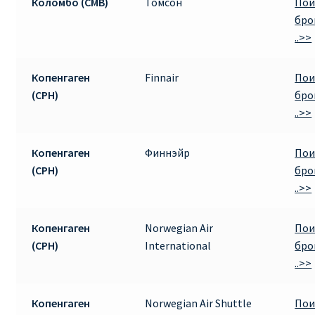
Коломбо (CMB)
Томсон
Пои
бро
..>>
Копенгаген
Finnair
Пои
(CPH)
бро
..>>
Копенгаген
Финнэйр
Пои
(CPH)
бро
..>>
Копенгаген
Norwegian Air
Пои
(CPH)
International
бро
..>>
Копенгаген
Norwegian Air Shuttle
Пои