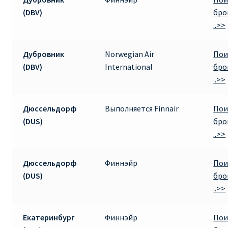
(DBV)
бро
..>>
Дубровник
Norwegian Air
Пои
(DBV)
International
бро
..>>
Дюссельдорф
Выполняется Finnair
Пои
(DUS)
бро
..>>
Дюссельдорф
Финнэйр
Пои
(DUS)
бро
..>>
Екатеринбург
Финнэйр
Пои