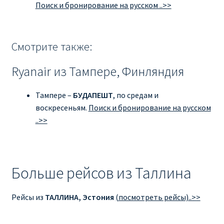
Поиск и бронирование на русском ..>>
RYANAIR ПОДГОРИЦА, ЧЕРНОГОРИЯ
Смотрите также:
Ryanair Польша
Ryanair из Тампере, Финляндия
RYANAIR ПОРТУГАЛИЯ
Тампере –
БУДАПЕШТ
, по средам и
RYANAIR ПОСАДОЧНЫЙ ТАЛОН – BOARDING PASS
воскресеньям.
Поиск и бронирование на русском
..>>
Ryanair Россия
RYANAIR ТЕЛЬ-АВИВ, ЭЙЛАТ, ИЗРАИЛЬ
Больше рейсов из Таллина
RYANAIR УКРАИНА | АВИАБИЛЕТЫ ОТ €15
Рейсы из
ТАЛЛИНА
, Эстония
(посмотреть рейсы)..>>
Ryanair Україна из Киева, Одессы, Львова, Харькова,
Херсона от € 15