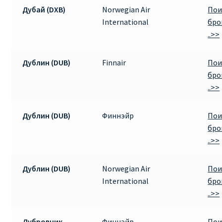
Дубай (DXB)
Norwegian Air
Пои
International
бро
..>>
Дублин (DUB)
Finnair
Пои
бро
..>>
Дублин (DUB)
Финнэйр
Пои
бро
..>>
Дублин (DUB)
Norwegian Air
Пои
International
бро
..>>
Дубровник
Финнэйр
Пои