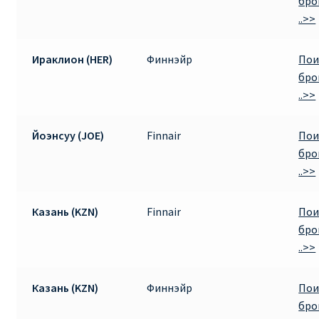
бро
..>>
Ираклион (HER)
Финнэйр
Пои
бро
..>>
Йоэнсуу (JOE)
Finnair
Пои
бро
..>>
Казань (KZN)
Finnair
Пои
бро
..>>
Казань (KZN)
Финнэйр
Пои
бро