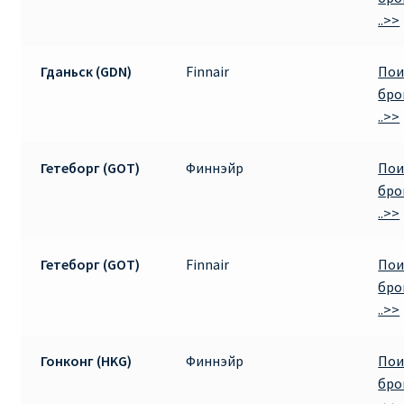
..>>
Гданьск (GDN)
Finnair
Пои
бро
..>>
Гетеборг (GOT)
Финнэйр
Пои
бро
..>>
Гетеборг (GOT)
Finnair
Пои
бро
..>>
Гонконг (HKG)
Финнэйр
Пои
бро