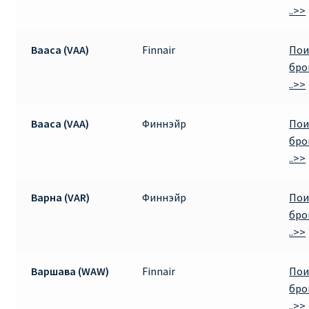
..>>
Вааса (VAA)
Finnair
Пои
бро
..>>
Вааса (VAA)
Финнэйр
Пои
бро
..>>
Варна (VAR)
Финнэйр
Пои
бро
..>>
Варшава (WAW)
Finnair
Пои
бро
..>>