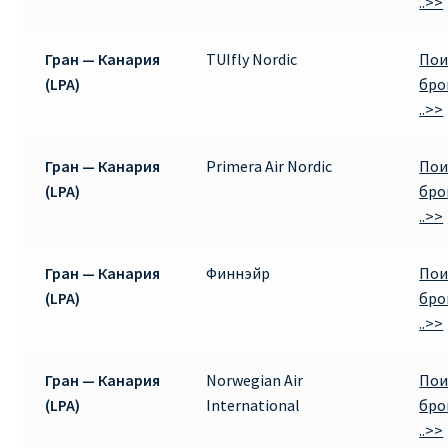
..>>
Гран — Канария
TUIfly Nordic
Пои
(LPA)
бро
..>>
Гран — Канария
Primera Air Nordic
Пои
(LPA)
бро
..>>
Гран — Канария
Финнэйр
Пои
(LPA)
бро
..>>
Гран — Канария
Norwegian Air
Пои
(LPA)
International
бро
..>>