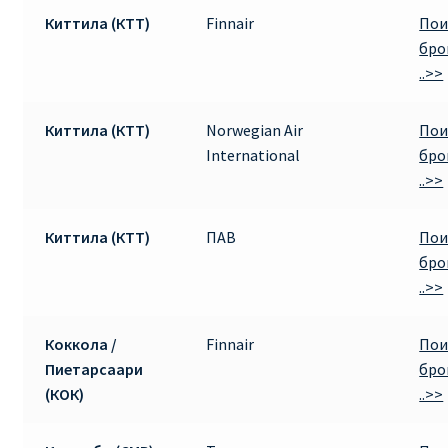
Киттила (КТТ)
Finnair
Пои
бро
..>>
Киттила (КТТ)
Norwegian Air
Пои
International
бро
..>>
Киттила (КТТ)
ПАВ
Пои
бро
..>>
Коккола /
Finnair
Пои
Пиетарсаари
бро
(КОК)
..>>