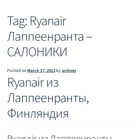
Ryanair из Лондона
Tag:
Ryanair
RYANAIR ИЗ РИГИ
Лаппеенранта –
Ryanair из Стокгольма
САЛОНИКИ
RYANAIR ИЗ ТАЛЛИНА
Ryanair из Тампере
Posted on
March 17, 2012
by
airlines
Ryanair из
RYANAIR ИЗ ЧЕХИИ | ПРАГА, ОСТРАВА, ПАРДУБИЦЕ,
БРНО
Лаппеенранты,
Финляндия
Ryanair изменение имени
Ryanair изменения
Ryanair из Лаппеенранты,