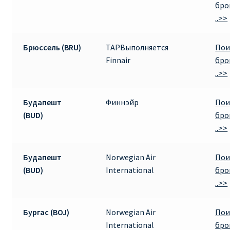
бро
..>>
Брюссель (BRU)
TAPВыполняется
Пои
Finnair
бро
..>>
Будапешт
Финнэйр
Пои
(BUD)
бро
..>>
Будапешт
Norwegian Air
Пои
(BUD)
International
бро
..>>
Бургас (BOJ)
Norwegian Air
Пои
International
бро