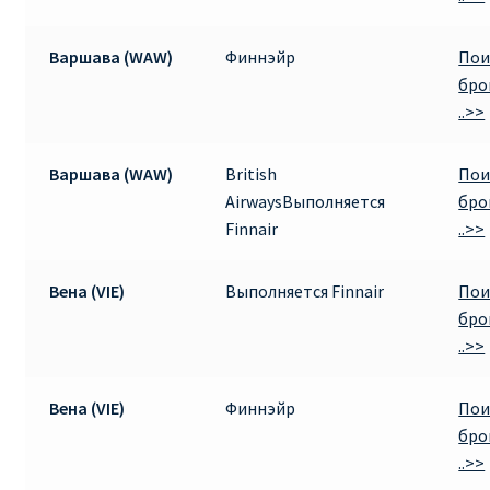
Варшава (WAW)
Финнэйр
Пои
бро
..>>
Варшава (WAW)
British
Пои
AirwaysВыполняется
бро
Finnair
..>>
Вена (VIE)
Выполняется Finnair
Пои
бро
..>>
Вена (VIE)
Финнэйр
Пои
бро
..>>