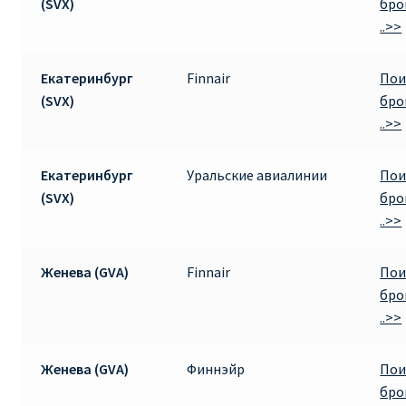
(SVX)
бро
..>>
Екатеринбург
Finnair
Пои
(SVX)
бро
..>>
Екатеринбург
Уральские авиалинии
Пои
(SVX)
бро
..>>
Женева (GVA)
Finnair
Пои
бро
..>>
Женева (GVA)
Финнэйр
Пои
бро