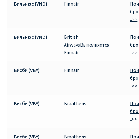
Вильнюс (VNO)
Finnair
Пои
бро
..>>
Вильнюс (VNO)
British
Пои
AirwaysВыполняется
бро
Finnair
..>>
Висби (VBY)
Finnair
Пои
бро
..>>
Висби (VBY)
Braathens
Пои
бро
..>>
Висби (VBY)
Braathens
Пои