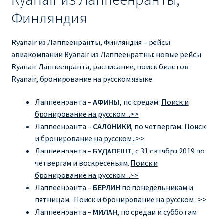
Ryanair изменить дату
Финляндия
Ryanair изменить фамилию
Ryanair из Лаппеенранты, Финляндия – рейсы
авиакомпании Ryanair из Лаппеенратны: новые рейсы
Ryanair Испания
Ryanair Лаппеенранта, расписание, поиск билетов
Ryanair, бронирование на русском языке.
RYANAIR ИТАЛИЯ
Лаппеенранта –
АФИНЫ
, по средам.
Поиск и
RYANAIR КУПИТЬ БИЛЕТЫ ENGLISH
бронирование на русском ..>>
Лаппеенранта –
САЛОНИКИ
, по четвергам.
Поиск
Ryanair направления, акции
и бронирование на русском ..>>
Лаппеенранта –
БУДАПЕШТ
, с 31 октября 2019 по
Ryanair онлайн регистрация
четвергам и воскресеньям.
Поиск и
бронирование на русском ..>>
Ryanair ошибка в фамилии, имени
Лаппеенранта –
БЕРЛИН
по понедельникам и
пятницам.
Поиск и бронирование на русском ..>>
Ryanair пересадки
Лаппеенранта –
МИЛАН
, по средам и субботам.