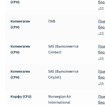
(CPH)
бро
..>>
Копенгаген
ПАВ
Пои
(CPH)
бро
..>>
Копенгаген
SAS (Выполняется
Пои
(CPH)
Cimber)
бро
..>>
Копенгаген
SAS (Выполняется
Пои
(CPH)
CityJet)
бро
..>>
Корфу (CFU)
Norwegian Air
Пои
International
бро