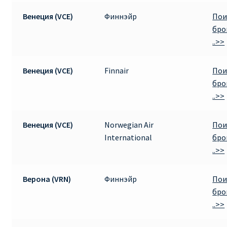
Венеция (VCE)
Финнэйр
Пои
бро
..>>
Венеция (VCE)
Finnair
Пои
бро
..>>
Венеция (VCE)
Norwegian Air
Пои
International
бро
..>>
Верона (VRN)
Финнэйр
Пои
бро
..>>