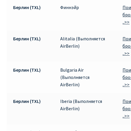
Берлин (TXL)
Финнэйр
Пои
Рим
бро
..>>
Рождественские направления от € 9
Берлин (TXL)
Alitalia (Выполняется
Пои
Райнэйр на русском
AirBerlin)
бро
..>>
О сайте
Берлин (TXL)
Bulgaria Air
Пои
(Выполняется
бро
AirBerlin)
..>>
Берлин (TXL)
Iberia (Выполняется
Пои
AirBerlin)
бро
..>>