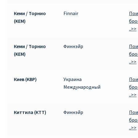
Кеми / Торнио
Finnair
Пои
(KEM)
бро
..>>
Кеми / Торнио
Финнэйр
Пои
(KEM)
бро
..>>
Киев (KBP)
Украина
Пои
Международный
бро
..>>
Киттила (КТТ)
Финнэйр
Пои
бро
..>>