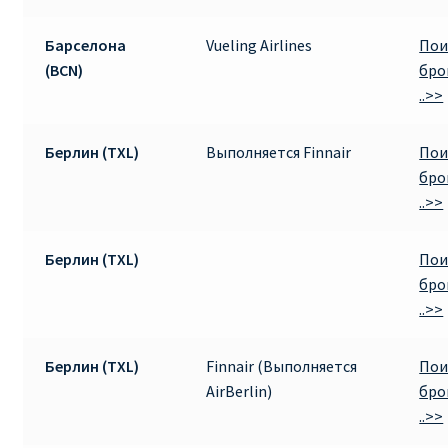
КУПИТЬ АВИАБИЛЕТЫ ДЕШЕВО
Барселона
Vueling Airlines
Пои
(BCN)
бро
Милан
..>>
Париж
Берлин (TXL)
Выполняется Finnair
Пои
ПРАВИЛА РЕГИСТРАЦИИ
бро
..>>
ПРИЛОЖЕНИЕ RYANAIR НА РУССКОМ
Берлин (TXL)
Пои
ПРОВОЗ БАГАЖА RYANAIR – ПРАВИЛА
бро
..>>
РАЙАНЭЙР НА РУССКОМ | КНФТФШК
Берлин (TXL)
Finnair (Выполняется
Пои
РЕГИСТРАЦИЯ НА РЕЙС RYANAIR
AirBerlin)
бро
..>>
Регистрация ребенка на рейс RYANAIR