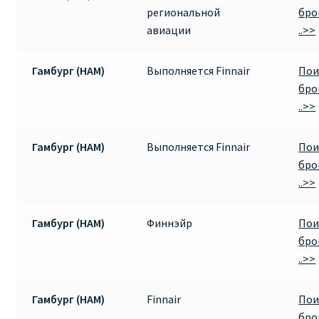
региональной
бро
авиации
..>>
Гамбург (HAM)
Выполняется Finnair
Пои
бро
..>>
Гамбург (HAM)
Выполняется Finnair
Пои
бро
..>>
Гамбург (HAM)
Финнэйр
Пои
бро
..>>
Гамбург (HAM)
Finnair
Пои
бро