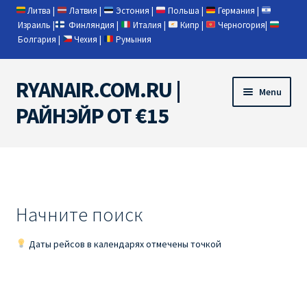
Литва
|
Латвия
|
Эстония
|
Польша
|
Германия
|
Израиль
|
Финляндия
|
Италия
|
Кипр
|
Черногория
|
Болгария
|
Чехия
|
Румыния
RYANAIR.COM.RU |
Skip
Skip
Menu
to
to
РАЙНЭЙР ОТ €15
navigation
content
Home
RYANAIR | ПОИСК АВИАБИЛЕТОВ
Начните поиск
RYANAIR PL ОТ € 9
Даты рейсов в календарях отмечены точкой
Ryanair Беларусь
Ryanair Германия