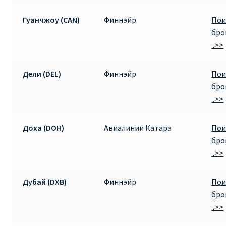
Гуанчжоу (CAN)
Финнэйр
Пои
бро
..>>
Дели (DEL)
Финнэйр
Пои
бро
..>>
Доха (DOH)
Авиалинии Катара
Пои
бро
..>>
Дубай (DXB)
Финнэйр
Пои
бро
..>>