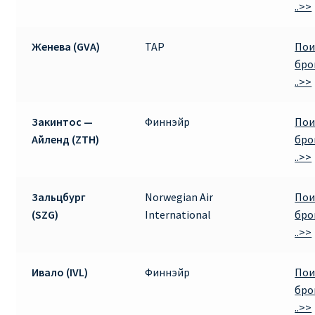
..>>
Женева (GVA)
TAP
Пои
бро
..>>
Закинтос —
Финнэйр
Пои
Айленд (ZTH)
бро
..>>
Зальцбург
Norwegian Air
Пои
(SZG)
International
бро
..>>
Ивало (IVL)
Финнэйр
Пои
бро
..>>