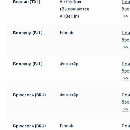
Берлин (TXL)
Air Сербия
Пои
(Выполняется
бро
AirBerlin)
..>>
Биллунд (BLL)
Finnair
Пои
бро
..>>
Биллунд (BLL)
Финнэйр
Пои
бро
..>>
Брюссель (BRU)
Финнэйр
Пои
бро
..>>
Брюссель (BRU)
Finnair
Пои