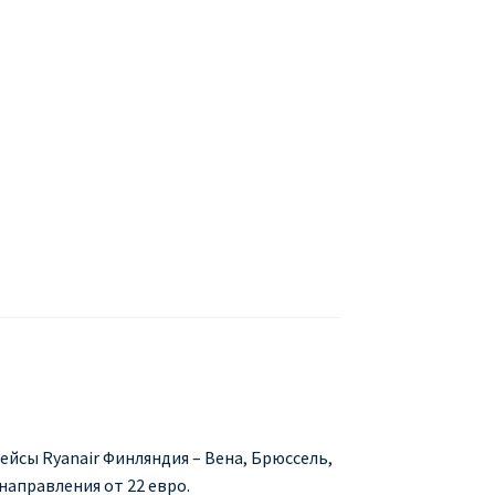
БУХАРЕСТ
ДОН
ДЕШЕВЫЕ АВИАБИЛЕТЫ В МИЛАН
В
ЕТЫ ДЕШЕВО
Милан
Париж
АНЭЙР НА РУССКОМ | КНФТФШК
 от € 9
Райнэйр на русском
О сайте
ейсы Ryanair Финляндия – Вена, Брюссель,
направления от 22 евро.