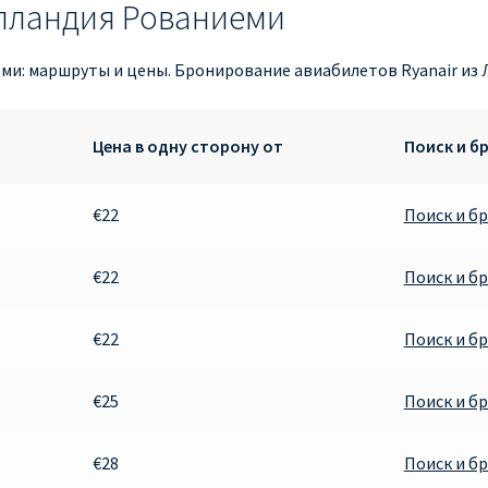
апландия Рованиеми
ми: маршруты и цены. Бронирование авиабилетов Ryanair из 
Цена в одну сторону от
Поиск и б
€22
Поиск и б
€22
Поиск и б
€22
Поиск и б
€25
Поиск и б
€28
Поиск и б