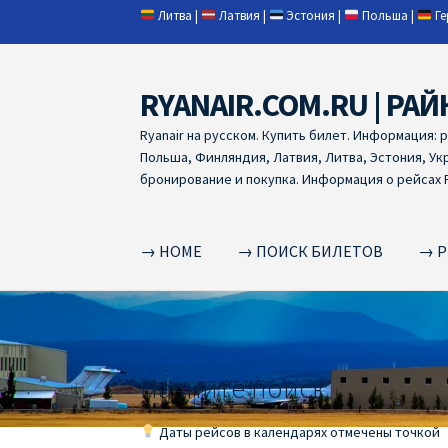
Литва
|
Латвия
|
Эстония
|
Польша
|
Г
RYANAIR.COM.RU | РАЙ
Skip
Skip
to
to
Ryanair на русском. Купить билет. Информация: 
navigation
content
Польша, Финляндия, Латвия, Литва, Эстония, Ук
бронирование и покупка. Информация о рейсах R
→ HOME
→ ПОИСК БИЛЕТОВ
→ Р
Home
RYANAIR | ПОИСК АВИАБИЛЕТОВ
RYA
RYANAIR ДОБАВИТЬ БАГАЖ
Ryanair зміни
R
Начните поиск
RYANAIR ИЗ РИГИ
Ryanair из Стокгольма
R
Даты рейсов в календарях отмечены точкой