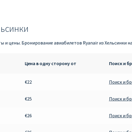
льсинки
ты и цены. Бронирование авиабилетов Ryanair из Хельсинки н
Цена в одну сторону от
Поиск и б
€22
Поиск и б
€25
Поиск и б
€26
Поиск и б