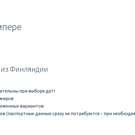
мпере
 из Финляндии
мательны при выборе дат!
ажиров
ложенных вариантов
в (паспортные данные сразу не потребуются – при необходимо