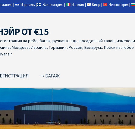
ермания
|
Израиль
|
Финляндия
|
Италия
|
Кипр
|
Черногория
|
НЭЙР ОТ €15
регистрация на рейс, багаж, ручная кладь, посадочный талон, изменен
раина, Молдова, Израиль, Германия, Россия, Беларусь. Поиск на любое
yanair.
ЕГИСТРАЦИЯ
→ БАГАЖ
NAIR PL ОТ € 9
Ryanair Беларусь
Ryanair Германия
Ryanair Грец
yanair из Варшавы
Ryanair из Вильнюса
Ryanair из Каунаса
Ryan
YANAIR ИЗ ТАЛЛИНА
Ryanair из Тампере
RYANAIR ИЗ ЧЕХИИ | 