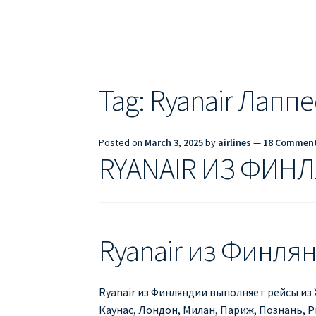
ДЕШЕВЫЕ АВИАБИЛЕТЫ В БАРСЕЛОНУ
Д
ДЕШЕВЫЕ АВИАБИЛЕТЫ В ВАРШАВУ
ДЕШ
ДЕШЕВЫЕ АВИАБИЛЕТЫ В ПАРИЖ
ДЕШЕВ
Tag:
Ryanair Лапп
Информация по бронированию билетов Ry
Posted on
March 3, 2025
by
airlines
—
18 Commen
ПРАВИЛА РЕГИСТРАЦИИ
ПРИЛОЖЕНИЕ RY
RYANAIR ИЗ ФИН
РЕГИСТРАЦИЯ НА РЕЙС RYANAIR
Регистра
Ryanair из Финля
Ryanair из Финляндии выполняет рейсы из
Каунас, Лондон, Милан, Париж, Познань, Р