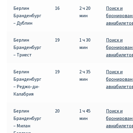
Аликанте
Берлин
16
2 ч 20
Поиск и
Бранденбург
мин
бронирован
Барселона
– Дублин
авиабилето
БИЛЕТЫ RYANAIR | ПОИСК ЛУЧШЕЙ ЦЕНЫ |
Берлин
19
1 ч 30
Поиск и
БРОНИРОВАНИЕ
Бранденбург
мин
бронирован
– Триест
авиабилето
БИЛЕТЫ RYANAIR НА ЗАВТРА КУПИТЬ ОНЛАЙН
Берлин
19
2 ч 35
Поиск и
ДЕШЕВЫЕ АВИАБИЛЕТЫ В БАРСЕЛОНУ
Бранденбург
мин
бронирован
– Реджо-ди-
авиабилето
ДЕШЕВЫЕ АВИАБИЛЕТЫ В БЕРЛИН
Калабрия
ДЕШЕВЫЕ АВИАБИЛЕТЫ В БУХАРЕСТ
Берлин
20
1 ч 45
Поиск и
Бранденбург
мин
бронирован
ДЕШЕВЫЕ АВИАБИЛЕТЫ В ВАРШАВУ
– Милан
авиабилето