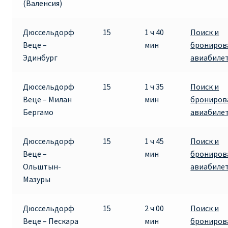
(Валенсия)
Дюссельдорф
15
1 ч 40
Поиск и
Веце –
мин
брониров
Эдинбург
авиабиле
Дюссельдорф
15
1 ч 35
Поиск и
Веце – Милан
мин
брониров
Бергамо
авиабиле
Дюссельдорф
15
1 ч 45
Поиск и
Веце –
мин
брониров
Ольштын-
авиабиле
Мазуры
Дюссельдорф
15
2 ч 00
Поиск и
Веце – Пескара
мин
брониров