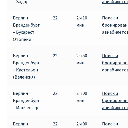
– Задар
авиабилето
ПРАВИЛА RYANAIR В АЭРОПОРТУ И НА БОРТУ
Берлин
22
2 ч 10
Поиск и
Бранденбург
мин
бронирован
ПРАВИЛА ПРОВОЗА БАГАЖА RYANAIR
– Бухарест
авиабилето
Отопени
ПУТЕШЕСТВИЕ С ДЕТЬМИ И МЛАДЕНЦАМИ
РЕЙСАМИ RYANAIR
Берлин
22
2 ч 50
Поиск и
Бранденбург
мин
бронирован
РЕГИСТРАЦИЯ НА РЕЙС И ДОКУМЕНТЫ ДЛЯ
– Кастельон
авиабилето
ПУТЕШЕСТВИЯ РЕЙСАМИ RYANAIR
(Валенсия)
Информация по бронированию билетов Ryanair
Берлин
22
2 ч 00
Поиск и
Бранденбург
мин
бронирован
КАК НАЙТИ ДЕШЕВЫЙ БИЛЕТ
– Манчестер
авиабилето
Кипр
Берлин
22
2 ч 00
Поиск и