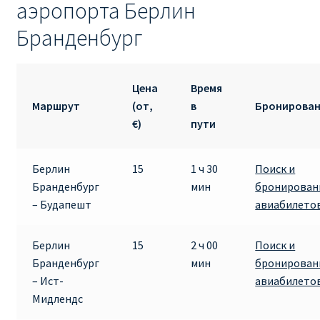
аэропорта Берлин
RYANAIR.COM НА РУССКОМ – кнфтфшкюсщь
Бранденбург
Авиабилеты Ryanair на Тенерифе от €15
Цена
Время
АВИАБИЛЕТЫ RYANAIR ОТ € 12
Маршрут
(от,
в
Бронирова
€)
пути
АВИАБИЛЕТЫ ВИЛЬНЮС БАРСЕЛОНА
Берлин
15
1 ч 30
Поиск и
АВИАБИЛЕТЫ ХЕЛЬСИНКИ МИЛАН
Бранденбург
мин
бронирован
– Будапешт
авиабилето
Акции RYANAIR из Варшавы
Берлин
15
2 ч 00
Поиск и
Акции RYANAIR из Вильнюса
Бранденбург
мин
бронирован
– Ист-
авиабилето
Акции RYANAIR из Каунаса
Мидлендс