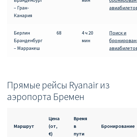
Бранденбург
мин
бронирован
– Гран-
авиабилето
Канария
Берлин
68
4 ч 20
Поиск и
Бранденбург
мин
бронирован
– Марракеш
авиабилето
Прямые рейсы Ryanair из
аэропорта Бремен
Цена
Время
Маршрут
(от,
в
Бронирование
€)
пути