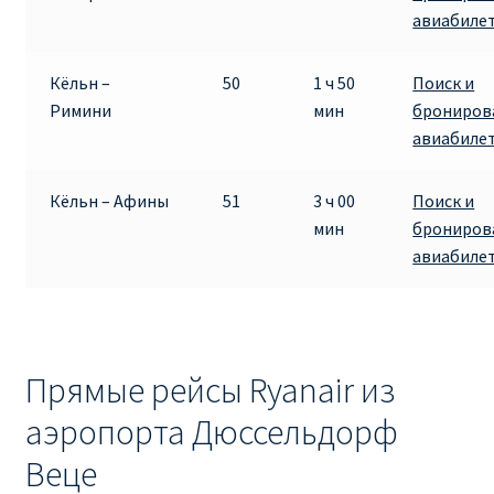
авиабиле
Кёльн –
50
1 ч 50
Поиск и
Римини
мин
брониров
авиабиле
Кёльн – Афины
51
3 ч 00
Поиск и
мин
брониров
авиабиле
Прямые рейсы Ryanair из
аэропорта Дюссельдорф
Веце