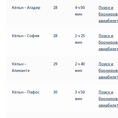
Кёльн – Агадир
28
4 ч 00
Поиск и
мин
брониров
авиабиле
Кёльн – София
28
2 ч 25
Поиск и
мин
брониров
авиабиле
Кёльн –
29
2 ч 40
Поиск и
Аликанте
мин
брониров
авиабиле
Кёльн – Пафос
30
3 ч 50
Поиск и
мин
брониров
авиабиле