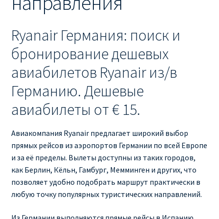
направления
Ryanair изменить дату
Ryanair изменить фамилию
Ryanair Германия: поиск и
бронирование дешевых
Ryanair Испания
авиабилетов Ryanair из/в
RYANAIR ИТАЛИЯ
Германию. Дешевые
авиабилеты от € 15.
RYANAIR КУПИТЬ БИЛЕТЫ ENGLISH
Авиакомпания Ryanair предлагает широкий выбор
Ryanair направления, акции
прямых рейсов из аэропортов Германии по всей Европе
и за её пределы. Вылеты доступны из таких городов,
Ryanair онлайн регистрация
как Берлин, Кёльн, Гамбург, Мемминген и других, что
позволяет удобно подобрать маршрут практически в
Ryanair ошибка в фамилии, имени
любую точку популярных туристических направлений.
Ryanair пересадки
Из Германии выполняются прямые рейсы в Испанию,