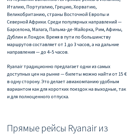
Италию, Португалию, Грецию, Хорватию,
RYANAIR ПОДГОРИЦА, ЧЕРНОГОРИЯ
Великобританию, страны Восточной Европы и
Северной Африки. Среди популярных направлений —
Ryanair Польша
Барселона, Малага, Пальма-де-Майорка, Рим, Афины,
Дублин и Лондон. Время в пути по большинству
RYANAIR ПОРТУГАЛИЯ
маршрутов составляет от 1 до 3 часов, а на дальние
направления — до 4–5 часов.
RYANAIR ПОСАДОЧНЫЙ ТАЛОН – BOARDING PASS
Ryanair традиционно предлагает одни из самых
доступных цен на рынке — билеты можно найти от 15 €
Ryanair Россия
в одну сторону. Это делает авиакомпанию удобным
вариантом как для коротких поездок на выходные, так
RYANAIR ТЕЛЬ-АВИВ, ЭЙЛАТ, ИЗРАИЛЬ
и для полноценного отпуска.
RYANAIR УКРАИНА | АВИАБИЛЕТЫ ОТ €15
Ryanair Україна из Киева, Одессы, Львова, Харькова,
Прямые рейсы Ryanair из
Херсона от € 15