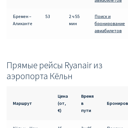
Бремен –
53
2 ч 55
Поиск и
Аликанте
мин
бронирование
авиабилетов
Прямые рейсы Ryanair из
аэропорта Кёльн
Цена
Время
Маршрут
(от,
в
Брониров
€)
пути