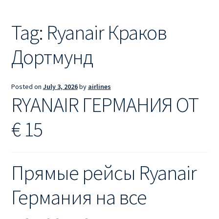
Ryanair из Лондона
Tag:
Ryanair Краков
RYANAIR ИЗ РИГИ
Дортмунд
Ryanair из Стокгольма
RYANAIR ИЗ ТАЛЛИНА
Posted on
July 3, 2026
by
airlines
RYANAIR ГЕРМАНИЯ ОТ
Ryanair из Тампере
€ 15
RYANAIR ИЗ ЧЕХИИ | ПРАГА, ОСТРАВА, ПАРДУБИЦЕ,
БРНО
Прямые рейсы Ryanair
Ryanair изменение имени
Германия на все
Ryanair изменения