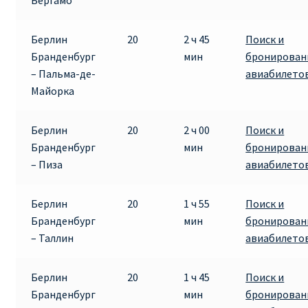
Бергамо
ДЕШЕВЫЕ АВИАБИЛЕТЫ В ВЕНУ
Берлин
20
2 ч 45
Поиск и
ДЕШЕВЫЕ АВИАБИЛЕТЫ В ЛОНДОН
Бранденбург
мин
бронирован
– Пальма-де-
авиабилето
ДЕШЕВЫЕ АВИАБИЛЕТЫ В МИЛАН
Майорка
ДЕШЕВЫЕ АВИАБИЛЕТЫ В ПАРИЖ
Берлин
20
2 ч 00
Поиск и
Бранденбург
мин
бронирован
ДЕШЕВЫЕ АВИАБИЛЕТЫ НА КИПР
– Пиза
авиабилето
ИНФОРМАЦИЯ ДЛЯ ПАССАЖИРОВ
Берлин
20
1 ч 55
Поиск и
Бранденбург
мин
бронирован
ВЫБОР И БРОНИРОВАНИЯ МЕСТ В RYANAIR
– Таллин
авиабилето
ЗАДЕРЖКА, ОТМЕНА, ПЕРЕНОС РЕЙСОВ RYANAIR
Берлин
20
1 ч 45
Поиск и
Бранденбург
мин
бронирован
ИЗМЕНЕНИЕ БРОНИРОВАНИЯ