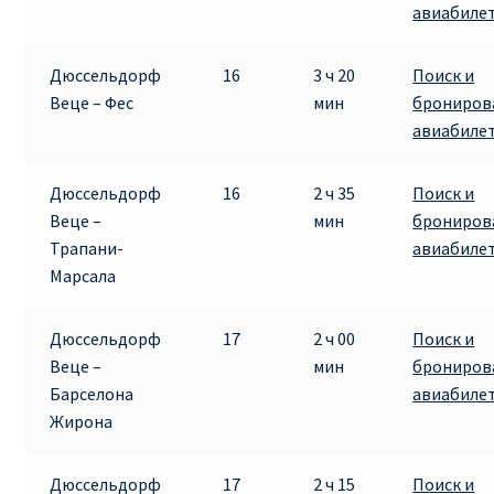
авиабиле
Дюссельдорф
16
3 ч 20
Поиск и
Веце – Фес
мин
брониров
авиабиле
Дюссельдорф
16
2 ч 35
Поиск и
Веце –
мин
брониров
Трапани-
авиабиле
Марсала
Дюссельдорф
17
2 ч 00
Поиск и
Веце –
мин
брониров
Барселона
авиабиле
Жирона
Дюссельдорф
17
2 ч 15
Поиск и