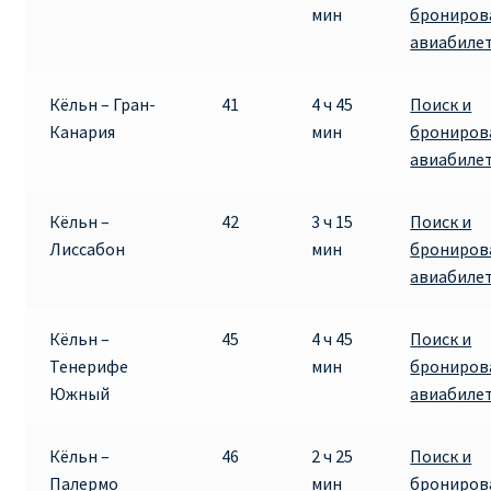
мин
брониров
авиабиле
Кёльн – Гран-
41
4 ч 45
Поиск и
Канария
мин
брониров
авиабиле
Кёльн –
42
3 ч 15
Поиск и
Лиссабон
мин
брониров
авиабиле
Кёльн –
45
4 ч 45
Поиск и
Тенерифе
мин
брониров
Южный
авиабиле
Кёльн –
46
2 ч 25
Поиск и
Палермо
мин
брониров