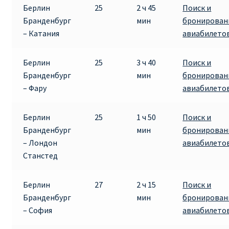
Берлин
25
2 ч 45
Поиск и
Бранденбург
мин
бронирован
Рим
– Катания
авиабилето
Рождественские направления от € 9
Берлин
25
3 ч 40
Поиск и
Бранденбург
мин
бронирован
Райнэйр на русском
– Фару
авиабилето
О сайте
Берлин
25
1 ч 50
Поиск и
Бранденбург
мин
бронирован
– Лондон
авиабилето
Станстед
Берлин
27
2 ч 15
Поиск и
Бранденбург
мин
бронирован
– София
авиабилето