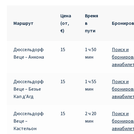
Цена
Время
Маршрут
(от,
в
Брониров
€)
пути
Дюссельдорф
15
1 ч 50
Поиск и
Веце – Анкона
мин
брониров
авиабиле
Дюссельдорф
15
1 ч 55
Поиск и
Веце – Безье
мин
брониров
Кап д’Агд
авиабиле
Дюссельдорф
15
2 ч 20
Поиск и
Веце –
мин
брониров
Кастельон
авиабиле