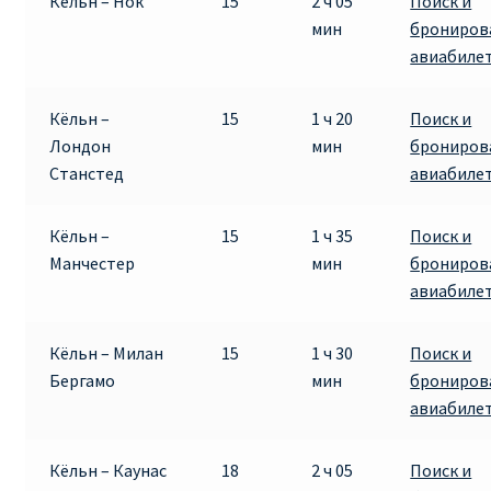
Кёльн – Нок
15
2 ч 05
Поиск и
мин
брониров
авиабиле
Кёльн –
15
1 ч 20
Поиск и
Лондон
мин
брониров
Станстед
авиабиле
Кёльн –
15
1 ч 35
Поиск и
Манчестер
мин
брониров
авиабиле
Кёльн – Милан
15
1 ч 30
Поиск и
Бергамо
мин
брониров
авиабиле
Кёльн – Каунас
18
2 ч 05
Поиск и