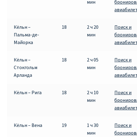
мин
брониров
авиабиле
Кёльн –
18
2 ч 20
Поиск и
Пальма-де-
мин
брониров
Майорка
авиабиле
Кёльн –
18
2 ч 05
Поиск и
Стокгольм
мин
брониров
Арланда
авиабиле
Кёльн – Рига
18
2 ч 10
Поиск и
мин
брониров
авиабиле
Кёльн – Вена
19
1 ч 30
Поиск и
мин
брониров