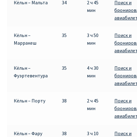
Кёльн – Мальта
34
2 ч 45
Поиск и
мин
брониров
авиабиле
Кёльн –
35
3 ч 50
Поиск и
Марракеш
мин
брониров
авиабиле
Кёльн –
35
4 ч 30
Поиск и
Фуэртевентура
мин
брониров
авиабиле
Кёльн – Порту
38
2 ч 45
Поиск и
мин
брониров
авиабиле
Кёльн – Фару
38
3 ч 10
Поиск и