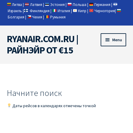
Литва
|
Латвия
|
Эстония
|
Польша
|
Германия
|
Израиль
|
Финляндия
|
Италия
|
Кипр
|
Черногория
|
Болгария
|
Чехия
|
Румыния
RYANAIR.COM.RU |
Skip
Skip
Menu
to
to
РАЙНЭЙР ОТ €15
navigation
content
Home
RYANAIR | ПОИСК АВИАБИЛЕТОВ
Начните поиск
RYANAIR PL ОТ € 9
Даты рейсов в календарях отмечены точкой
Ryanair Беларусь
Ryanair Германия