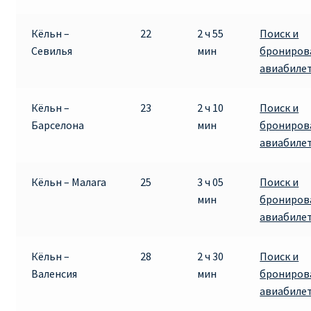
Кёльн –
22
2 ч 55
Поиск и
Севилья
мин
брониров
авиабиле
Кёльн –
23
2 ч 10
Поиск и
Барселона
мин
брониров
авиабиле
Кёльн – Малага
25
3 ч 05
Поиск и
мин
брониров
авиабиле
Кёльн –
28
2 ч 30
Поиск и
Валенсия
мин
брониров
авиабиле