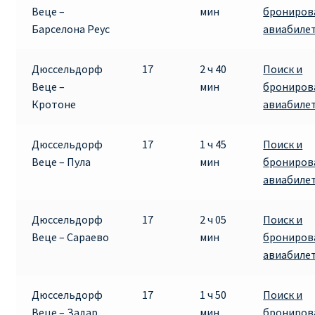
Веце –
мин
брониров
Барселона Реус
авиабиле
Дюссельдорф
17
2 ч 40
Поиск и
Веце –
мин
брониров
Кротоне
авиабиле
Дюссельдорф
17
1 ч 45
Поиск и
Веце – Пула
мин
брониров
авиабиле
Дюссельдорф
17
2 ч 05
Поиск и
Веце – Сараево
мин
брониров
авиабиле
Дюссельдорф
17
1 ч 50
Поиск и
Веце – Задар
мин
брониров