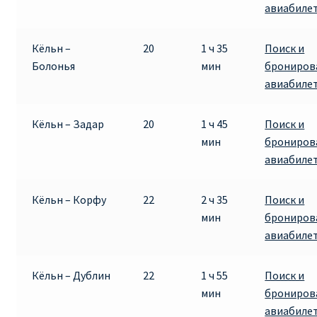
авиабиле
Кёльн –
20
1 ч 35
Поиск и
Болонья
мин
брониров
авиабиле
Кёльн – Задар
20
1 ч 45
Поиск и
мин
брониров
авиабиле
Кёльн – Корфу
22
2 ч 35
Поиск и
мин
брониров
авиабиле
Кёльн – Дублин
22
1 ч 55
Поиск и
мин
брониров
авиабиле