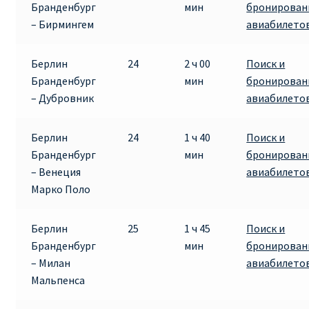
Бранденбург
мин
бронирован
КУПИТЬ АВИАБИЛЕТЫ ДЕШЕВО
– Бирмингем
авиабилето
Милан
Берлин
24
2 ч 00
Поиск и
Бранденбург
мин
бронирован
Париж
– Дубровник
авиабилето
ПРАВИЛА РЕГИСТРАЦИИ
Берлин
24
1 ч 40
Поиск и
Бранденбург
мин
бронирован
ПРИЛОЖЕНИЕ RYANAIR НА РУССКОМ
– Венеция
авиабилето
Марко Поло
ПРОВОЗ БАГАЖА RYANAIR – ПРАВИЛА
Берлин
25
1 ч 45
Поиск и
РАЙАНЭЙР НА РУССКОМ | КНФТФШК
Бранденбург
мин
бронирован
– Милан
авиабилето
РЕГИСТРАЦИЯ НА РЕЙС RYANAIR
Мальпенса
Регистрация ребенка на рейс RYANAIR