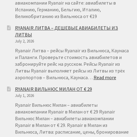
ВАРШАВЫ
авиакомпании Ryanair на сайте: авиабилеты в
ОТ
Испанию, Германию, Бельгию, Италию,
€
Великобританию из Вильнюса от €19
49
RYANAIR ЛИТВА – ДЕШЕВЫЕ АВИАБИЛЕТЫ ИЗ
ЛИТВЫ
July 2, 2026
Ryanair Литва – рейсы Ryanair из Вильнюса, Каунаса
и Паланги. Проверьте стоимость авиабилетов и
забронируйте рейс на русском. Рейсы Ryanair из
Литвы Ryanair выполняет рейсы из Литвы из трёх
:
аэропортов – Вильнюса, Каунаса…
Read more
RYANAIR
RYANAIR ВИЛЬНЮС МИЛАН ОТ € 29
ЛИТВА
July 1, 2026
–
ДЕШЕВЫ
Ryanair Вильнюс Милан – авиабилеты
АВИАБИ
авиакомпании Ryanair в Милан от € 29 Ryanair
ИЗ
Вильнюс Милан – авиабилеты авиакомпании
ЛИТВЫ
Ryanair в Милан от € 29. Ryanair в Милан из
Вильнюса, Литва: расписание, цены, бронирование