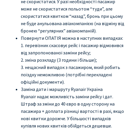
не скористатися. У разі необхідності пасажир
може не скористатися польотом “туди”, але
скористатися квитком “назад”, бронь при цьому
не буде анульована авіакомпанією (на відміну від
бронею “регулярних” авіакомпаній).
Повернути ОПАТІЯ можна в наступних випадках:
1. перевізник скасовує рейс і пасажир відмовився
від запропонованої заміни рейсу;
2. зміна розкладу (3 години і більше);
3. нещасний випадок з пасажиром, який робить
поїздку неможливою (потрібні перекладені
офіційні документи).
Заміна дати і маршруту Ryanair Україна
Ryanair надає можливість заміни рейсу і дат.
Штраф за зміни до 40 євро в одну сторону на
пасажира + доплата різниці вартості в разі, якщо
нові квитки дорожче. У більшості випадків
купівля нових квитків обійдеться дешевше.