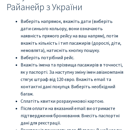
Райанейр з України
Виберіть напрямок, вкажіть дати (виберіть
дати синього кольору, вони означають
наявність прямого рейсу на ваш напрям), потім
вкажіть кількість і тип пасажирів (дорослі, діти,
немовлята), натисніть кнопку пошуку.
Виберіть потрібний рейс.
Вкажіть імена та прізвища пасажирів в точності,
як у паспорті. За наступну зміну імен авіакомпанія
стягує штраф від 120 євро. Вкажіть email та
контактні дані покупця. Виберіть необхідний
багаж.
Сплатіть квитки розрахункової картою.
Після оплати на вказаний email ви отримаєте
підтвердження бронювання. Внесіть паспортні
дані для реєстрації.
Реєстрація починається за 48 годин. В цей час ви