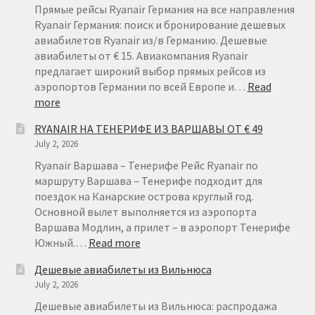
Прямые рейсы Ryanair Германия на все направления
Ryanair Германия: поиск и бронирование дешевых
авиабилетов Ryanair из/в Германию. Дешевые
авиабилеты от € 15. Авиакомпания Ryanair
предлагает широкий выбор прямых рейсов из
аэропортов Германии по всей Европе и…
Read
:
more
RYANAIR
RYANAIR НА ТЕНЕРИФЕ ИЗ ВАРШАВЫ ОТ € 49
ГЕРМАНИЯ
July 2, 2026
ОТ
€
Ryanair Варшава – Тенерифе Рейс Ryanair по
15
маршруту Варшава – Тенерифе подходит для
поездок на Канарские острова круглый год.
Основной вылет выполняется из аэропорта
Варшава Модлин, а прилет – в аэропорт Тенерифе
:
Южный.…
Read more
RYANAIR
Дешевые авиабилеты из Вильнюса
НА
July 2, 2026
ТЕНЕРИФЕ
ИЗ
Дешевые авиабилеты из Вильнюса: распродажа