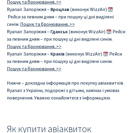
Пошук та бронювання..>>
Ryanair Запоріжжя –
Вроцлав
(виконує WizzAir)
Рейси за певним дням – при пошуку ці дні виділені
синім.
Пошук та бронювання..>>
Ryanair Запоріжжя –
Гданськ
(виконує WizzAir)
Рейси
за певним дням – при пошуку ці дні виділені синім.
Пошук та бронювання..>>
Ryanair Запоріжжя –
Краків
(виконує WizzAir)
Рейси
за певним дням – при пошуку ці дні виділені синім.
Пошук та бронювання..>>
Нижче – докладна інформація про покупку авіаквитків
Ryanair з України, подорожі з дітьми, замінах і умовах
повернення. Уважно ознайомтеся з інформацією.
Як купити авіаквиток