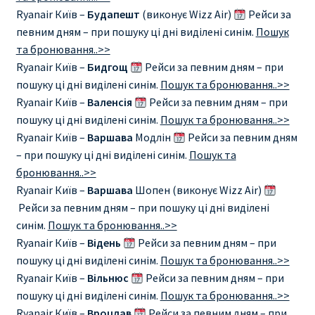
Ryanair Київ –
Будапешт
(виконує Wizz Air)
Рейси за
RYANAIR.COM НА РУССКОМ – кнфтфшкюсщь
певним дням – при пошуку ці дні виділені синім.
Пошук
та бронювання..>>
Авиабилеты Ryanair на Тенерифе от €15
Ryanair Київ –
Бидгощ
Рейси за певним дням – при
пошуку ці дні виділені синім.
Пошук та бронювання..>>
АВИАБИЛЕТЫ RYANAIR ОТ € 12
Ryanair Київ –
Валенсія
Рейси за певним дням – при
пошуку ці дні виділені синім.
Пошук та бронювання..>>
Ryanair Київ –
Варшава
Модлін
Рейси за певним дням
АВИАБИЛЕТЫ ВИЛЬНЮС БАРСЕЛОНА
– при пошуку ці дні виділені синім.
Пошук та
бронювання..>>
АВИАБИЛЕТЫ ХЕЛЬСИНКИ МИЛАН
Ryanair Київ –
Варшава
Шопен (виконує Wizz Air)
Рейси за певним дням – при пошуку ці дні виділені
Акции RYANAIR из Варшавы
синім.
Пошук та бронювання..>>
Ryanair Київ –
Відень
Рейси за певним дням – при
Акции RYANAIR из Вильнюса
пошуку ці дні виділені синім.
Пошук та бронювання..>>
Ryanair Київ –
Вільнюс
Рейси за певним дням – при
Акции RYANAIR из Каунаса
пошуку ці дні виділені синім.
Пошук та бронювання..>>
Ryanair Київ –
Вроцлав
Рейси за певним дням – при