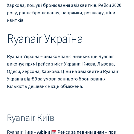
Ryanair изменить дату
Харкова, пошук і бронювання авіаквитків. Рейси 2020
року, раннє бронювання, напрямки, розкладу, ціни
Ryanair изменить фамилию
квитків.
Ryanair Україна
Ryanair Испания
RYANAIR ИТАЛИЯ
Ryanair Україна – авіакомпанія низьких цін Ryanair
виконує прямі рейси з міст України: Києва, Львова,
RYANAIR КУПИТЬ БИЛЕТЫ ENGLISH
Одеси, Херсона, Харкова. Ціни на авіаквитки Ryanair
Україна від € 9 за умови раннього бронювання.
Ryanair направления, акции
Кількість дешевих місць обмежена.
Ryanair онлайн регистрация
Ryanair ошибка в фамилии, имени
Ryanair Київ
Ryanair пересадки
Ryanair Київ –
Афіни
Рейси за певним дням – при