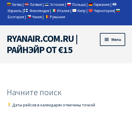
Литва
|
Латвия
|
Эстония
|
Польша
|
Германия
|
Израиль
|
Финляндия
|
Италия
|
Кипр
|
Черногория
|
Болгария
|
Чехия
|
Румыния
RYANAIR.COM.RU |
Skip
Skip
Menu
to
to
РАЙНЭЙР ОТ €15
navigation
content
Home
RYANAIR | ПОИСК АВИАБИЛЕТОВ
Начните поиск
RYANAIR PL ОТ € 9
Даты рейсов в календарях отмечены точкой
Ryanair Беларусь
Ryanair Германия