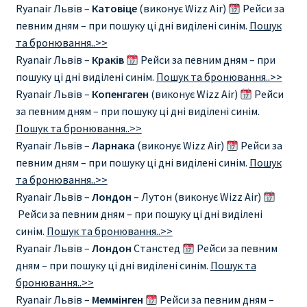
Ryanair Львів –
Катовіце
(виконує Wizz Air)
Рейси за
певним дням – при пошуку ці дні виділені синім.
Пошук
та бронювання..>>
Ryanair Львів –
Краків
Рейси за певним дням – при
пошуку ці дні виділені синім.
Пошук та бронювання..>>
Ryanair Львів –
Копенгаген
(виконує Wizz Air)
Рейси
за певним дням – при пошуку ці дні виділені синім.
Пошук та бронювання..>>
Ryanair Львів –
Ларнака
(виконує Wizz Air)
Рейси за
певним дням – при пошуку ці дні виділені синім.
Пошук
та бронювання..>>
Ryanair Львів –
Лондон
– Лутон (виконує Wizz Air)
Рейси за певним дням – при пошуку ці дні виділені
синім.
Пошук та бронювання..>>
Ryanair Львів –
Лондон
Станстед
Рейси за певним
дням – при пошуку ці дні виділені синім.
Пошук та
бронювання..>>
Ryanair Львів –
Меммінген
Рейси за певним дням –