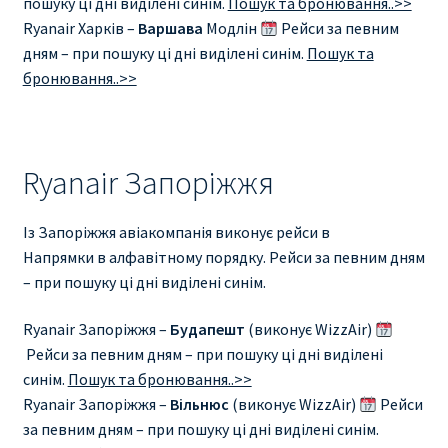
пошуку ці дні виділені синім.
Пошук та бронювання..>>
Ryanair Харків –
Варшава
Модлін
Рейси за певним
дням – при пошуку ці дні виділені синім.
Пошук та
бронювання..>>
Ryanair Запоріжжя
Із Запоріжжя авіакомпанія виконує рейси в
Напрямки в алфавітному порядку. Рейси за певним дням
– при пошуку ці дні виділені синім.
Ryanair Запоріжжя –
Будапешт
(виконує WizzAir)
Рейси за певним дням – при пошуку ці дні виділені
синім.
Пошук та бронювання..>>
Ryanair Запоріжжя –
Вільнюс
(виконує WizzAir)
Рейси
за певним дням – при пошуку ці дні виділені синім.