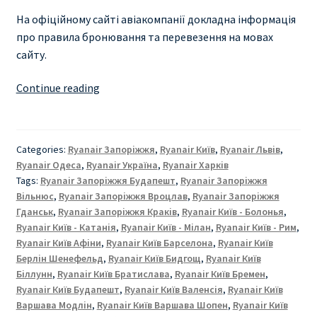
На офіційному сайті авіакомпанії докладна інформація
про правила бронювання та перевезення на мовах
сайту.
RYANAIR
Continue reading
УКРАЇНА
ВІД
€
Categories:
Ryanair Запоріжжя
,
Ryanair Київ
,
Ryanair Львів
,
9
Ryanair Одеса
,
Ryanair Україна
,
Ryanair Харкiв
|
Tags:
Ryanair Запоріжжя Будапешт
,
Ryanair Запоріжжя
КИЇВ
Вільнюс
,
Ryanair Запоріжжя Вроцлав
,
Ryanair Запоріжжя
|
Гданськ
,
Ryanair Запоріжжя Краків
,
Ryanair Київ - Болонья
,
Ryanair Київ - Катанія
,
Ryanair Київ - Мілан
,
Ryanair Київ - Рим
,
ЛЬВІВ
Ryanair Київ Афіни
,
Ryanair Київ Барселона
,
Ryanair Київ
|
Берлін Шенефельд
,
Ryanair Київ Бидгощ
,
Ryanair Київ
ОДЕСА
Біллунн
,
Ryanair Київ Братислава
,
Ryanair Київ Бремен
,
|
Ryanair Київ Будапешт
,
Ryanair Київ Валенсія
,
Ryanair Київ
ХЕРСОН
Варшава Модлін
,
Ryanair Київ Варшава Шопен
,
Ryanair Київ