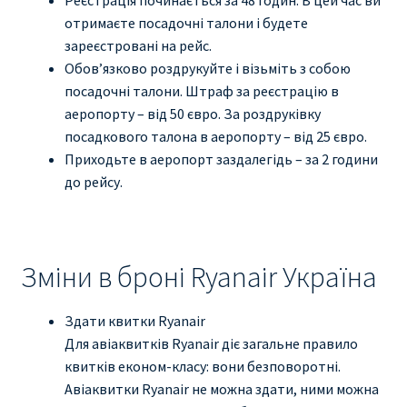
отримаєте посадочні талони і будете
зареєстровані на рейс.
Обов’язково роздрукуйте і візьміть з собою
посадочні талони. Штраф за реєстрацію в
аеропорту – від 50 євро. За роздруківку
посадкового талона в аеропорту – від 25 євро.
Приходьте в аеропорт заздалегідь – за 2 години
до рейсу.
Зміни в броні Ryanair Україна
Здати квитки Ryanair
Для авіаквитків Ryanair діє загальне правило
квитків економ-класу: вони безповоротні.
Авіаквитки Ryanair не можна здати, ними можна