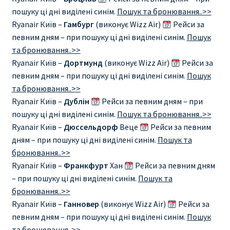
Аликанте
пошуку ці дні виділені синім.
Пошук та бронювання..>>
Ryanair Київ –
Гамбург
(виконує Wizz Air)
Рейси за
Барселона
певним дням – при пошуку ці дні виділені синім.
Пошук
та бронювання..>>
БИЛЕТЫ RYANAIR | ПОИСК ЛУЧШЕЙ ЦЕНЫ |
Ryanair Київ –
Дортмунд
(виконує Wizz Air)
Рейси за
БРОНИРОВАНИЕ
певним дням – при пошуку ці дні виділені синім.
Пошук
та бронювання..>>
Ryanair Київ –
Дублін
Рейси за певним дням – при
БИЛЕТЫ RYANAIR НА ЗАВТРА КУПИТЬ ОНЛАЙН
пошуку ці дні виділені синім.
Пошук та бронювання..>>
Ryanair Київ –
Дюссельдорф
Веце
Рейси за певним
ДЕШЕВЫЕ АВИАБИЛЕТЫ В БАРСЕЛОНУ
дням – при пошуку ці дні виділені синім.
Пошук та
бронювання..>>
ДЕШЕВЫЕ АВИАБИЛЕТЫ В БЕРЛИН
Ryanair Київ –
Франкфурт
Хан
Рейси за певним дням
– при пошуку ці дні виділені синім.
Пошук та
ДЕШЕВЫЕ АВИАБИЛЕТЫ В БУХАРЕСТ
бронювання..>>
Ryanair Київ –
Ганновер
(виконує Wizz Air)
Рейси за
ДЕШЕВЫЕ АВИАБИЛЕТЫ В ВАРШАВУ
певним дням – при пошуку ці дні виділені синім.
Пошук
та бронювання..>>