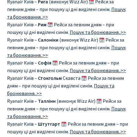
Ryanair Київ –
Рига
(виконує Wizz Air)
Рейси за
певним дням – при пошуку ці дні виділені синім.
Пошук
Рим
та бронювання..>>
Ryanair Київ –
Рим
Рейси за певним дням – при
Рождественские направления от € 9
пошуку ці дні виділені синім.
Пошук та бронювання..>>
Ryanair Київ –
Салоніки
(виконує Wizz Air)
Рейси за
Райнэйр на русском
певним дням – при пошуку ці дні виділені синім.
Пошук
та бронювання..>>
Ryanair Київ –
Софія
Рейси за певним дням – при
О сайте
пошуку ці дні виділені синім.
Пошук та бронювання..>>
Ryanair Київ –
Стокгольм
Скавста
Рейси за певним
дням – при пошуку ці дні виділені синім.
Пошук та
бронювання..>>
Ryanair Київ –
Таллінн
(виконує Wizz Air)
Рейси за
певним дням – при пошуку ці дні виділені синім.
Пошук
та бронювання..>>
Ryanair Київ –
Штутгарт
Рейси за певним дням – при
пошуку ці дні виділені синім.
Пошук та бронювання..>>