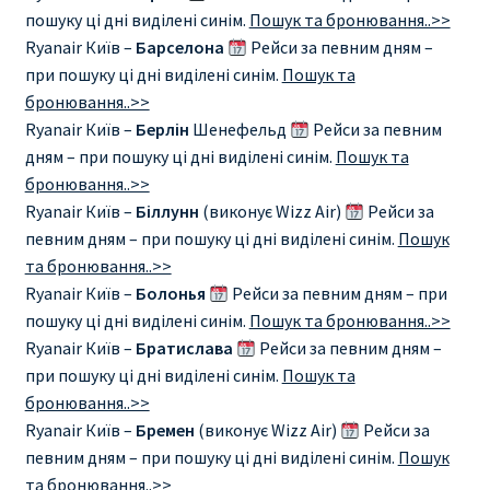
пошуку ці дні виділені синім.
Пошук та бронювання..>>
RYANAIR ПОДГОРИЦА, ЧЕРНОГОРИЯ
Ryanair Київ –
Барселона
Рейси за певним дням –
при пошуку ці дні виділені синім.
Пошук та
Ryanair Польша
бронювання..>>
Ryanair Київ –
Берлін
Шенефельд
Рейси за певним
дням – при пошуку ці дні виділені синім.
Пошук та
RYANAIR ПОРТУГАЛИЯ
бронювання..>>
Ryanair Київ –
Біллунн
(виконує Wizz Air)
Рейси за
RYANAIR ПОСАДОЧНЫЙ ТАЛОН – BOARDING PASS
певним дням – при пошуку ці дні виділені синім.
Пошук
та бронювання..>>
Ryanair Россия
Ryanair Київ –
Болонья
Рейси за певним дням – при
пошуку ці дні виділені синім.
Пошук та бронювання..>>
RYANAIR ТЕЛЬ-АВИВ, ЭЙЛАТ, ИЗРАИЛЬ
Ryanair Київ –
Братислава
Рейси за певним дням –
при пошуку ці дні виділені синім.
Пошук та
RYANAIR УКРАИНА | АВИАБИЛЕТЫ ОТ €15
бронювання..>>
Ryanair Київ –
Бремен
(виконує Wizz Air)
Рейси за
Ryanair Україна из Киева, Одессы, Львова, Харькова,
певним дням – при пошуку ці дні виділені синім.
Пошук
Херсона от € 15
та бронювання..>>