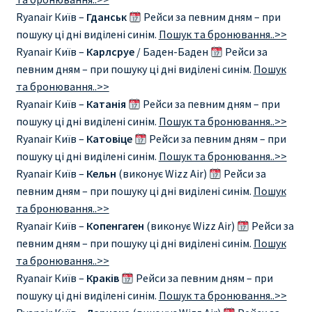
ДЕШЕВЫЕ АВИАБИЛЕТЫ В ВЕНУ
Ryanair Київ –
Гданськ
Рейси за певним дням – при
пошуку ці дні виділені синім.
Пошук та бронювання..>>
ДЕШЕВЫЕ АВИАБИЛЕТЫ В ЛОНДОН
Ryanair Київ –
Карлсруе
/ Баден-Баден
Рейси за
певним дням – при пошуку ці дні виділені синім.
Пошук
ДЕШЕВЫЕ АВИАБИЛЕТЫ В МИЛАН
та бронювання..>>
Ryanair Київ –
Катанія
Рейси за певним дням – при
пошуку ці дні виділені синім.
Пошук та бронювання..>>
ДЕШЕВЫЕ АВИАБИЛЕТЫ В ПАРИЖ
Ryanair Київ –
Катовіце
Рейси за певним дням – при
пошуку ці дні виділені синім.
Пошук та бронювання..>>
ДЕШЕВЫЕ АВИАБИЛЕТЫ НА КИПР
Ryanair Київ –
Кельн
(виконує Wizz Air)
Рейси за
певним дням – при пошуку ці дні виділені синім.
Пошук
ИНФОРМАЦИЯ ДЛЯ ПАССАЖИРОВ
та бронювання..>>
Ryanair Київ –
Копенгаген
(виконує Wizz Air)
Рейси за
ВЫБОР И БРОНИРОВАНИЯ МЕСТ В RYANAIR
певним дням – при пошуку ці дні виділені синім.
Пошук
та бронювання..>>
ЗАДЕРЖКА, ОТМЕНА, ПЕРЕНОС РЕЙСОВ RYANAIR
Ryanair Київ –
Краків
Рейси за певним дням – при
пошуку ці дні виділені синім.
Пошук та бронювання..>>
ИЗМЕНЕНИЕ БРОНИРОВАНИЯ