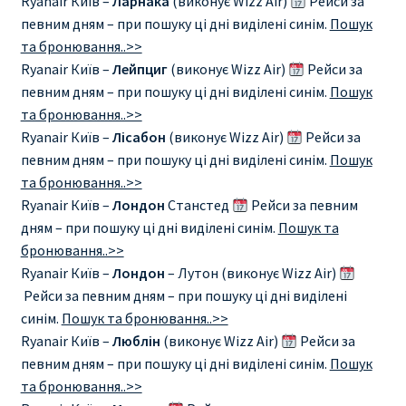
Ryanair Київ –
Ларнака
(виконує Wizz Air)
Рейси за
певним дням – при пошуку ці дні виділені синім.
Пошук
ПРАВИЛА RYANAIR В АЭРОПОРТУ И НА БОРТУ
та бронювання..>>
Ryanair Київ –
Лейпциг
(виконує Wizz Air)
Рейси за
ПРАВИЛА ПРОВОЗА БАГАЖА RYANAIR
певним дням – при пошуку ці дні виділені синім.
Пошук
та бронювання..>>
ПУТЕШЕСТВИЕ С ДЕТЬМИ И МЛАДЕНЦАМИ
Ryanair Київ –
Лісабон
(виконує Wizz Air)
Рейси за
РЕЙСАМИ RYANAIR
певним дням – при пошуку ці дні виділені синім.
Пошук
та бронювання..>>
Ryanair Київ –
Лондон
Станстед
Рейси за певним
РЕГИСТРАЦИЯ НА РЕЙС И ДОКУМЕНТЫ ДЛЯ
дням – при пошуку ці дні виділені синім.
Пошук та
ПУТЕШЕСТВИЯ РЕЙСАМИ RYANAIR
бронювання..>>
Ryanair Київ –
Лондон
– Лутон (виконує Wizz Air)
Информация по бронированию билетов Ryanair
Рейси за певним дням – при пошуку ці дні виділені
синім.
Пошук та бронювання..>>
КАК НАЙТИ ДЕШЕВЫЙ БИЛЕТ
Ryanair Київ –
Люблін
(виконує Wizz Air)
Рейси за
певним дням – при пошуку ці дні виділені синім.
Пошук
Кипр
та бронювання..>>