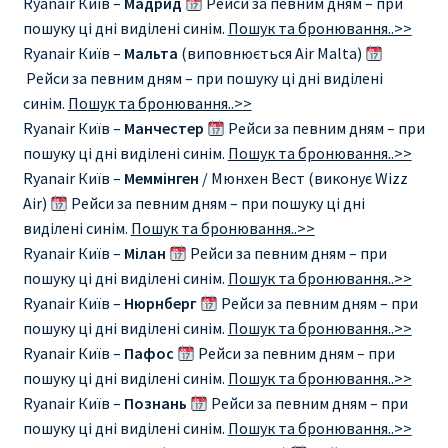
Ryanair Київ –
Мадрид
Рейси за певним дням – при
КУПИТЬ АВИАБИЛЕТЫ ДЕШЕВО
пошуку ці дні виділені синім.
Пошук та бронювання..>>
Ryanair Київ –
Мальта
(виповнюється Air Malta)
Милан
Рейси за певним дням – при пошуку ці дні виділені
синім.
Пошук та бронювання..>>
Париж
Ryanair Київ –
Манчестер
Рейси за певним дням – при
пошуку ці дні виділені синім.
Пошук та бронювання..>>
ПРАВИЛА РЕГИСТРАЦИИ
Ryanair Київ –
Меммінген
/ Мюнхен Вест (виконує Wizz
Air)
Рейси за певним дням – при пошуку ці дні
виділені синім.
Пошук та бронювання..>>
ПРИЛОЖЕНИЕ RYANAIR НА РУССКОМ
Ryanair Київ –
Мілан
Рейси за певним дням – при
пошуку ці дні виділені синім.
Пошук та бронювання..>>
ПРОВОЗ БАГАЖА RYANAIR – ПРАВИЛА
Ryanair Київ –
Нюрнберг
Рейси за певним дням – при
пошуку ці дні виділені синім.
Пошук та бронювання..>>
РАЙАНЭЙР НА РУССКОМ | КНФТФШК
Ryanair Київ –
Пафос
Рейси за певним дням – при
пошуку ці дні виділені синім.
Пошук та бронювання..>>
РЕГИСТРАЦИЯ НА РЕЙС RYANAIR
Ryanair Київ –
Познань
Рейси за певним дням – при
пошуку ці дні виділені синім.
Пошук та бронювання..>>
Регистрация ребенка на рейс RYANAIR