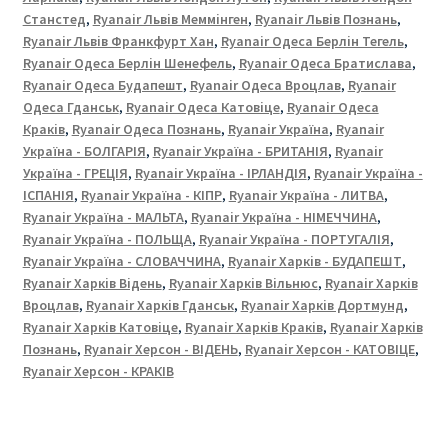
Станстед
,
Ryanair Львів Меммінген
,
Ryanair Львів Познань
,
Ryanair Львів Франкфурт Хан
,
Ryanair Одеса Берлін Тегель
,
Ryanair Одеса Берлін Шенефель
,
Ryanair Одеса Братислава
,
Ryanair Одеса Будапешт
,
Ryanair Одеса Вроцлав
,
Ryanair
Одеса Гданськ
,
Ryanair Одеса Катовіце
,
Ryanair Одеса
Краків
,
Ryanair Одеса Познань
,
Ryanair Україна
,
Ryanair
Україна - БОЛГАРІЯ
,
Ryanair Україна - БРИТАНІЯ
,
Ryanair
Україна - ГРЕЦІЯ
,
Ryanair Україна - ІРЛАНДІЯ
,
Ryanair Україна -
ІСПАНІЯ
,
Ryanair Україна - КІПР
,
Ryanair Україна - ЛИТВА
,
Ryanair Україна - МАЛЬТА
,
Ryanair Україна - НІМЕЧЧИНА
,
Ryanair Україна - ПОЛЬЩА
,
Ryanair Україна - ПОРТУГАЛІЯ
,
Ryanair Україна - СЛОВАЧЧИНА
,
Ryanair Харків - БУДАПЕШТ
,
Ryanair Харків Відень
,
Ryanair Харків Вільнюс
,
Ryanair Харків
Вроцлав
,
Ryanair Харків Гданськ
,
Ryanair Харків Дортмунд
,
Ryanair Харків Катовіце
,
Ryanair Харків Краків
,
Ryanair Харків
Познань
,
Ryanair Херсон - ВІДЕНЬ
,
Ryanair Херсон - КАТОВІЦЕ
,
Ryanair Херсон - КРАКІВ