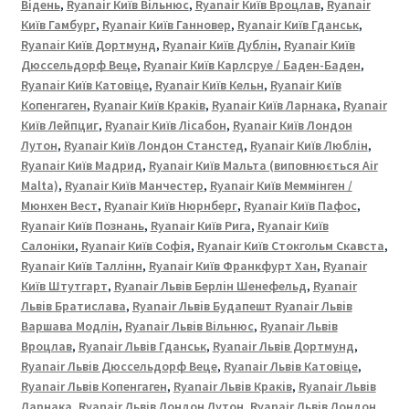
|
Відень
,
Ryanair Київ Вільнюс
,
Ryanair Київ Вроцлав
,
Ryanair
ХАРКІВ
Київ Гамбург
,
Ryanair Київ Ганновер
,
Ryanair Київ Гданськ
,
Ryanair Київ Дортмунд
,
Ryanair Київ Дублін
,
Ryanair Київ
|
Дюссельдорф Веце
,
Ryanair Київ Карлсруе / Баден-Баден
,
ЗАПОРІЖЖЯ
Ryanair Київ Катовіце
,
Ryanair Київ Кельн
,
Ryanair Київ
Копенгаген
,
Ryanair Київ Краків
,
Ryanair Київ Ларнака
,
Ryanair
Київ Лейпциг
,
Ryanair Київ Лісабон
,
Ryanair Київ Лондон
Лутон
,
Ryanair Київ Лондон Станстед
,
Ryanair Київ Люблін
,
Ryanair Київ Мадрид
,
Ryanair Київ Мальта (виповнюється Air
Malta)
,
Ryanair Київ Манчестер
,
Ryanair Київ Меммінген /
Мюнхен Вест
,
Ryanair Київ Нюрнберг
,
Ryanair Київ Пафос
,
Ryanair Київ Познань
,
Ryanair Київ Рига
,
Ryanair Київ
Салоніки
,
Ryanair Київ Софія
,
Ryanair Київ Стокгольм Скавста
,
Ryanair Київ Таллінн
,
Ryanair Київ Франкфурт Хан
,
Ryanair
Київ Штутгарт
,
Ryanair Львів Берлін Шенефельд
,
Ryanair
Львів Братислава
,
Ryanair Львів Будапешт Ryanair Львів
Варшава Модлін
,
Ryanair Львів Вільнюс
,
Ryanair Львів
Вроцлав
,
Ryanair Львів Гданськ
,
Ryanair Львів Дортмунд
,
Ryanair Львів Дюссельдорф Веце
,
Ryanair Львів Катовіце
,
Ryanair Львів Копенгаген
,
Ryanair Львів Краків
,
Ryanair Львів
Ларнака
,
Ryanair Львів Лондон Лутон
,
Ryanair Львів Лондон