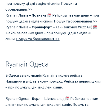
при пошуку ці дні виділені синім.
Пошук та
бронювання..>>
Ryanair Львів –
Познань
Рейси за певним дням – при
пошуку ці дні виділені синім.
Пошук та бронювання..>>
Ryanair Львів –
Франкфурт
– Хан (виконує Wizz Air)
Рейси за певним дням – при пошуку ці дні виділені
синім.
Пошук та бронювання..>>
Ryanair Одеса
З Одеси авіакомпанія Ryanair виконує рейси в
Напрямки в алфавітному порядку. Рейси за певним дням
– при пошуку ці дні виділені синім.
Ryanair Одеса –
Берлін
Шенефельд
Рейси за певним
дням – при пошуку ці дні виділені синім.
Пошук та