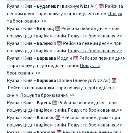
Ryanair Київ –
Будапешт
(виконує Wizz Air)
Рейси за
RYANAIR.COM НА РУССКОМ – кнфтфшкюсщь
певним дням – при пошуку ці дні виділені синім.
Пошук
та бронювання..>>
Авиабилеты Ryanair на Тенерифе от €15
Ryanair Київ –
Бидгощ
Рейси за певним дням – при
пошуку ці дні виділені синім.
Пошук та бронювання..>>
АВИАБИЛЕТЫ RYANAIR ОТ € 12
Ryanair Київ –
Валенсія
Рейси за певним дням – при
пошуку ці дні виділені синім.
Пошук та бронювання..>>
Ryanair Київ –
Варшава
Модлін
Рейси за певним дням
АВИАБИЛЕТЫ ВИЛЬНЮС БАРСЕЛОНА
– при пошуку ці дні виділені синім.
Пошук та
бронювання..>>
АВИАБИЛЕТЫ ХЕЛЬСИНКИ МИЛАН
Ryanair Київ –
Варшава
Шопен (виконує Wizz Air)
Рейси за певним дням – при пошуку ці дні виділені
Акции RYANAIR из Варшавы
синім.
Пошук та бронювання..>>
Ryanair Київ –
Відень
Рейси за певним дням – при
Акции RYANAIR из Вильнюса
пошуку ці дні виділені синім.
Пошук та бронювання..>>
Ryanair Київ –
Вільнюс
Рейси за певним дням – при
Акции RYANAIR из Каунаса
пошуку ці дні виділені синім.
Пошук та бронювання..>>
Ryanair Київ –
Вроцлав
Рейси за певним дням – при