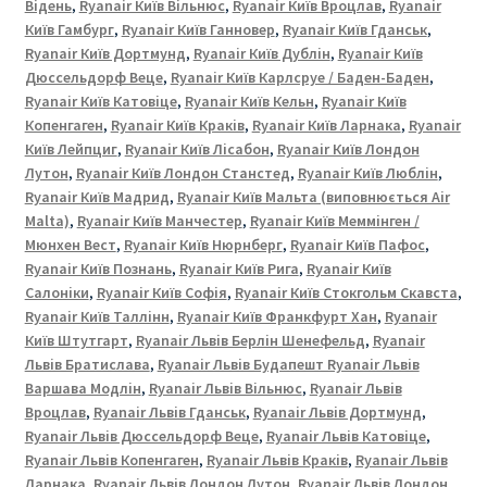
|
Відень
,
Ryanair Київ Вільнюс
,
Ryanair Київ Вроцлав
,
Ryanair
ХАРКІВ
Київ Гамбург
,
Ryanair Київ Ганновер
,
Ryanair Київ Гданськ
,
Ryanair Київ Дортмунд
,
Ryanair Київ Дублін
,
Ryanair Київ
|
Дюссельдорф Веце
,
Ryanair Київ Карлсруе / Баден-Баден
,
ЗАПОРІЖЖЯ
Ryanair Київ Катовіце
,
Ryanair Київ Кельн
,
Ryanair Київ
Копенгаген
,
Ryanair Київ Краків
,
Ryanair Київ Ларнака
,
Ryanair
Київ Лейпциг
,
Ryanair Київ Лісабон
,
Ryanair Київ Лондон
Лутон
,
Ryanair Київ Лондон Станстед
,
Ryanair Київ Люблін
,
Ryanair Київ Мадрид
,
Ryanair Київ Мальта (виповнюється Air
Malta)
,
Ryanair Київ Манчестер
,
Ryanair Київ Меммінген /
Мюнхен Вест
,
Ryanair Київ Нюрнберг
,
Ryanair Київ Пафос
,
Ryanair Київ Познань
,
Ryanair Київ Рига
,
Ryanair Київ
Салоніки
,
Ryanair Київ Софія
,
Ryanair Київ Стокгольм Скавста
,
Ryanair Київ Таллінн
,
Ryanair Київ Франкфурт Хан
,
Ryanair
Київ Штутгарт
,
Ryanair Львів Берлін Шенефельд
,
Ryanair
Львів Братислава
,
Ryanair Львів Будапешт Ryanair Львів
Варшава Модлін
,
Ryanair Львів Вільнюс
,
Ryanair Львів
Вроцлав
,
Ryanair Львів Гданськ
,
Ryanair Львів Дортмунд
,
Ryanair Львів Дюссельдорф Веце
,
Ryanair Львів Катовіце
,
Ryanair Львів Копенгаген
,
Ryanair Львів Краків
,
Ryanair Львів
Ларнака
,
Ryanair Львів Лондон Лутон
,
Ryanair Львів Лондон