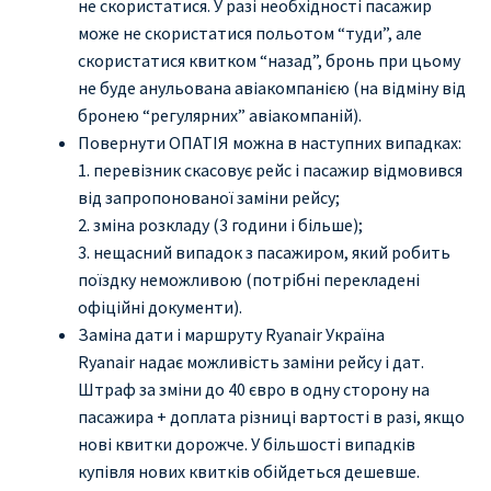
не скористатися. У разі необхідності пасажир
може не скористатися польотом “туди”, але
скористатися квитком “назад”, бронь при цьому
не буде анульована авіакомпанією (на відміну від
бронею “регулярних” авіакомпаній).
Повернути ОПАТІЯ можна в наступних випадках:
1. перевізник скасовує рейс і пасажир відмовився
від запропонованої заміни рейсу;
2. зміна розкладу (3 години і більше);
3. нещасний випадок з пасажиром, який робить
поїздку неможливою (потрібні перекладені
офіційні документи).
Заміна дати і маршруту Ryanair Україна
Ryanair надає можливість заміни рейсу і дат.
Штраф за зміни до 40 євро в одну сторону на
пасажира + доплата різниці вартості в разі, якщо
нові квитки дорожче. У більшості випадків
купівля нових квитків обійдеться дешевше.