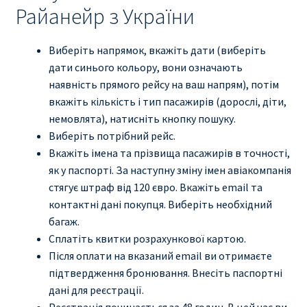
Райанейр з України
Виберіть напрямок, вкажіть дати (виберіть
дати синього кольору, вони означають
наявність прямого рейсу на ваш напрям), потім
вкажіть кількість і тип пасажирів (дорослі, діти,
немовлята), натисніть кнопку пошуку.
Виберіть потрібний рейс.
Вкажіть імена та прізвища пасажирів в точності,
як у паспорті. За наступну зміну імен авіакомпанія
стягує штраф від 120 євро. Вкажіть email та
контактні дані покупця. Виберіть необхідний
багаж.
Сплатіть квитки розрахункової картою.
Після оплати на вказаний email ви отримаєте
підтвердження бронювання. Внесіть паспортні
дані для реєстрації.
Реєстрація починається за 48 годин. В цей час ви