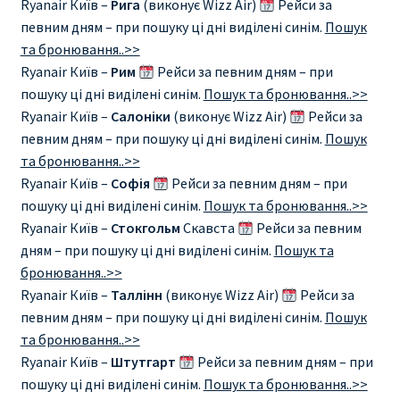
Ryanair Київ –
Рига
(виконує Wizz Air)
Рейси за
певним дням – при пошуку ці дні виділені синім.
Пошук
Рим
та бронювання..>>
Ryanair Київ –
Рим
Рейси за певним дням – при
Рождественские направления от € 9
пошуку ці дні виділені синім.
Пошук та бронювання..>>
Ryanair Київ –
Салоніки
(виконує Wizz Air)
Рейси за
Райнэйр на русском
певним дням – при пошуку ці дні виділені синім.
Пошук
та бронювання..>>
Ryanair Київ –
Софія
Рейси за певним дням – при
О сайте
пошуку ці дні виділені синім.
Пошук та бронювання..>>
Ryanair Київ –
Стокгольм
Скавста
Рейси за певним
дням – при пошуку ці дні виділені синім.
Пошук та
бронювання..>>
Ryanair Київ –
Таллінн
(виконує Wizz Air)
Рейси за
певним дням – при пошуку ці дні виділені синім.
Пошук
та бронювання..>>
Ryanair Київ –
Штутгарт
Рейси за певним дням – при
пошуку ці дні виділені синім.
Пошук та бронювання..>>