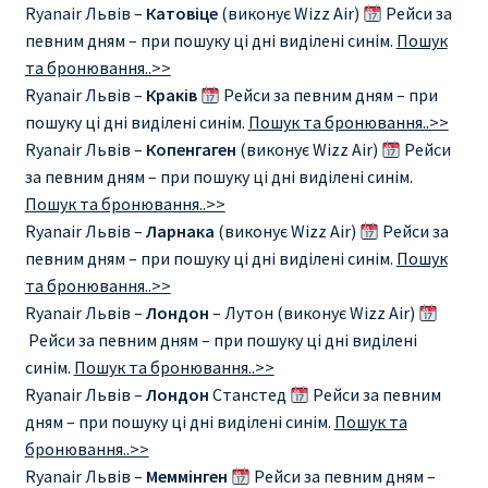
Ryanair Львів –
Катовіце
(виконує Wizz Air)
Рейси за
певним дням – при пошуку ці дні виділені синім.
Пошук
та бронювання..>>
Ryanair Львів –
Краків
Рейси за певним дням – при
пошуку ці дні виділені синім.
Пошук та бронювання..>>
Ryanair Львів –
Копенгаген
(виконує Wizz Air)
Рейси
за певним дням – при пошуку ці дні виділені синім.
Пошук та бронювання..>>
Ryanair Львів –
Ларнака
(виконує Wizz Air)
Рейси за
певним дням – при пошуку ці дні виділені синім.
Пошук
та бронювання..>>
Ryanair Львів –
Лондон
– Лутон (виконує Wizz Air)
Рейси за певним дням – при пошуку ці дні виділені
синім.
Пошук та бронювання..>>
Ryanair Львів –
Лондон
Станстед
Рейси за певним
дням – при пошуку ці дні виділені синім.
Пошук та
бронювання..>>
Ryanair Львів –
Меммінген
Рейси за певним дням –