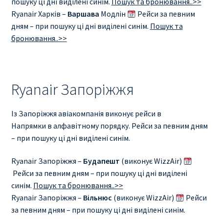
пошуку ці дні виділені синім.
Пошук та бронювання..>>
Ryanair Харків –
Варшава
Модлін
Рейси за певним
дням – при пошуку ці дні виділені синім.
Пошук та
бронювання..>>
Ryanair Запоріжжя
Із Запоріжжя авіакомпанія виконує рейси в
Напрямки в алфавітному порядку. Рейси за певним дням
– при пошуку ці дні виділені синім.
Ryanair Запоріжжя –
Будапешт
(виконує WizzAir)
Рейси за певним дням – при пошуку ці дні виділені
синім.
Пошук та бронювання..>>
Ryanair Запоріжжя –
Вільнюс
(виконує WizzAir)
Рейси
за певним дням – при пошуку ці дні виділені синім.