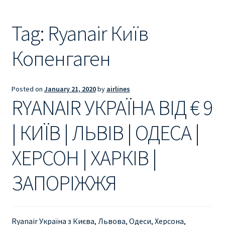
Ryanair из Лондона
Tag:
Ryanair Київ
RYANAIR ИЗ РИГИ
Копенгаген
Ryanair из Стокгольма
RYANAIR ИЗ ТАЛЛИНА
Posted on
January 21, 2020
by
airlines
RYANAIR УКРАЇНА ВІД € 9
Ryanair из Тампере
| КИЇВ | ЛЬВІВ | ОДЕСА |
RYANAIR ИЗ ЧЕХИИ | ПРАГА, ОСТРАВА, ПАРДУБИЦЕ,
БРНО
ХЕРСОН | ХАРКІВ |
ЗАПОРІЖЖЯ
Ryanair изменение имени
Ryanair изменения
Ryanair Україна з Києва, Львова, Одеси, Херсона,