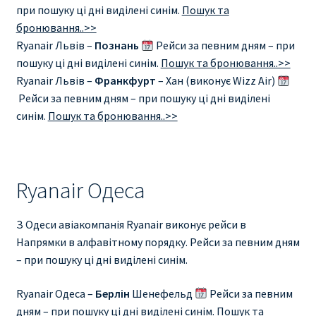
при пошуку ці дні виділені синім.
Пошук та
бронювання..>>
Ryanair Львів –
Познань
Рейси за певним дням – при
пошуку ці дні виділені синім.
Пошук та бронювання..>>
Ryanair Львів –
Франкфурт
– Хан (виконує Wizz Air)
Рейси за певним дням – при пошуку ці дні виділені
синім.
Пошук та бронювання..>>
Ryanair Одеса
З Одеси авіакомпанія Ryanair виконує рейси в
Напрямки в алфавітному порядку. Рейси за певним дням
– при пошуку ці дні виділені синім.
Ryanair Одеса –
Берлін
Шенефельд
Рейси за певним
дням – при пошуку ці дні виділені синім.
Пошук та