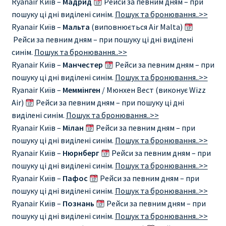
Ryanair Київ –
Мадрид
Рейси за певним дням – при
КУПИТЬ АВИАБИЛЕТЫ ДЕШЕВО
пошуку ці дні виділені синім.
Пошук та бронювання..>>
Ryanair Київ –
Мальта
(виповнюється Air Malta)
Милан
Рейси за певним дням – при пошуку ці дні виділені
синім.
Пошук та бронювання..>>
Париж
Ryanair Київ –
Манчестер
Рейси за певним дням – при
пошуку ці дні виділені синім.
Пошук та бронювання..>>
ПРАВИЛА РЕГИСТРАЦИИ
Ryanair Київ –
Меммінген
/ Мюнхен Вест (виконує Wizz
Air)
Рейси за певним дням – при пошуку ці дні
виділені синім.
Пошук та бронювання..>>
ПРИЛОЖЕНИЕ RYANAIR НА РУССКОМ
Ryanair Київ –
Мілан
Рейси за певним дням – при
пошуку ці дні виділені синім.
Пошук та бронювання..>>
ПРОВОЗ БАГАЖА RYANAIR – ПРАВИЛА
Ryanair Київ –
Нюрнберг
Рейси за певним дням – при
пошуку ці дні виділені синім.
Пошук та бронювання..>>
РАЙАНЭЙР НА РУССКОМ | КНФТФШК
Ryanair Київ –
Пафос
Рейси за певним дням – при
пошуку ці дні виділені синім.
Пошук та бронювання..>>
РЕГИСТРАЦИЯ НА РЕЙС RYANAIR
Ryanair Київ –
Познань
Рейси за певним дням – при
пошуку ці дні виділені синім.
Пошук та бронювання..>>
Регистрация ребенка на рейс RYANAIR