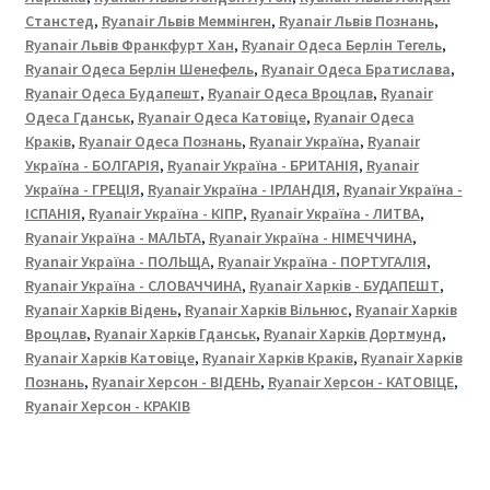
Станстед
,
Ryanair Львів Меммінген
,
Ryanair Львів Познань
,
Ryanair Львів Франкфурт Хан
,
Ryanair Одеса Берлін Тегель
,
Ryanair Одеса Берлін Шенефель
,
Ryanair Одеса Братислава
,
Ryanair Одеса Будапешт
,
Ryanair Одеса Вроцлав
,
Ryanair
Одеса Гданськ
,
Ryanair Одеса Катовіце
,
Ryanair Одеса
Краків
,
Ryanair Одеса Познань
,
Ryanair Україна
,
Ryanair
Україна - БОЛГАРІЯ
,
Ryanair Україна - БРИТАНІЯ
,
Ryanair
Україна - ГРЕЦІЯ
,
Ryanair Україна - ІРЛАНДІЯ
,
Ryanair Україна -
ІСПАНІЯ
,
Ryanair Україна - КІПР
,
Ryanair Україна - ЛИТВА
,
Ryanair Україна - МАЛЬТА
,
Ryanair Україна - НІМЕЧЧИНА
,
Ryanair Україна - ПОЛЬЩА
,
Ryanair Україна - ПОРТУГАЛІЯ
,
Ryanair Україна - СЛОВАЧЧИНА
,
Ryanair Харків - БУДАПЕШТ
,
Ryanair Харків Відень
,
Ryanair Харків Вільнюс
,
Ryanair Харків
Вроцлав
,
Ryanair Харків Гданськ
,
Ryanair Харків Дортмунд
,
Ryanair Харків Катовіце
,
Ryanair Харків Краків
,
Ryanair Харків
Познань
,
Ryanair Херсон - ВІДЕНЬ
,
Ryanair Херсон - КАТОВІЦЕ
,
Ryanair Херсон - КРАКІВ