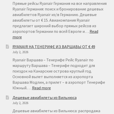
Прямые рейсы Ryanair Германия на все направления
Ryanair Германия: поиск и бронирование дешевых
авиабилетов Ryanair из/в Германию. Дешевые
авиабилеты от € 15. Авиакомпания Ryanair
предлагает широкий выбор прямых рейсов из
аэропортов Германии по всей Европе и…
Read
:
more
RYANAIR
RYANAIR НА ТЕНЕРИФЕ ИЗ ВАРШАВЫ ОТ € 49
ГЕРМАНИЯ
July 2, 2026
ОТ
€
Ryanair Варшава – Тенерифе Рейс Ryanair по
15
маршруту Варшава – Тенерифе подходит для
поездок на Канарские острова круглый год.
Основной вылет выполняется из аэропорта
Варшава Модлин, а прилет – в аэропорт Тенерифе
:
Южный.…
Read more
RYANAIR
Дешевые авиабилеты из Вильнюса
НА
July 2, 2026
ТЕНЕРИФЕ
ИЗ
Дешевые авиабилеты из Вильнюса: распродажа