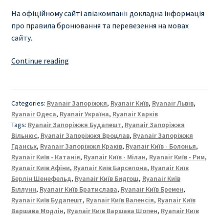
На офіційному сайті авіакомпанії докладна інформація
про правила бронювання та перевезення на мовах
сайту.
RYANAIR
Continue reading
УКРАЇНА
ВІД
€
Categories:
Ryanair Запоріжжя
,
Ryanair Київ
,
Ryanair Львів
,
9
Ryanair Одеса
,
Ryanair Україна
,
Ryanair Харкiв
|
Tags:
Ryanair Запоріжжя Будапешт
,
Ryanair Запоріжжя
КИЇВ
Вільнюс
,
Ryanair Запоріжжя Вроцлав
,
Ryanair Запоріжжя
|
Гданськ
,
Ryanair Запоріжжя Краків
,
Ryanair Київ - Болонья
,
Ryanair Київ - Катанія
,
Ryanair Київ - Мілан
,
Ryanair Київ - Рим
,
ЛЬВІВ
Ryanair Київ Афіни
,
Ryanair Київ Барселона
,
Ryanair Київ
|
Берлін Шенефельд
,
Ryanair Київ Бидгощ
,
Ryanair Київ
ОДЕСА
Біллунн
,
Ryanair Київ Братислава
,
Ryanair Київ Бремен
,
|
Ryanair Київ Будапешт
,
Ryanair Київ Валенсія
,
Ryanair Київ
ХЕРСОН
Варшава Модлін
,
Ryanair Київ Варшава Шопен
,
Ryanair Київ