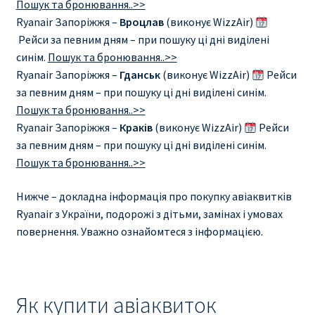
Пошук та бронювання..>>
Ryanair Запоріжжя –
Вроцлав
(виконує WizzAir)
Рейси за певним дням – при пошуку ці дні виділені
синім.
Пошук та бронювання..>>
Ryanair Запоріжжя –
Гданськ
(виконує WizzAir)
Рейси
за певним дням – при пошуку ці дні виділені синім.
Пошук та бронювання..>>
Ryanair Запоріжжя –
Краків
(виконує WizzAir)
Рейси
за певним дням – при пошуку ці дні виділені синім.
Пошук та бронювання..>>
Нижче – докладна інформація про покупку авіаквитків
Ryanair з України, подорожі з дітьми, замінах і умовах
повернення. Уважно ознайомтеся з інформацією.
Як купити авіаквиток