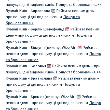
пошуку ці дні виділені синім.
Пошук та бронювання..>>
RYANAIR ПОДГОРИЦА, ЧЕРНОГОРИЯ
Ryanair Київ –
Барселона
Рейси за певним дням –
при пошуку ці дні виділені синім.
Пошук та
Ryanair Польша
бронювання..>>
Ryanair Київ –
Берлін
Шенефельд
Рейси за певним
дням – при пошуку ці дні виділені синім.
Пошук та
RYANAIR ПОРТУГАЛИЯ
бронювання..>>
Ryanair Київ –
Біллунн
(виконує Wizz Air)
Рейси за
RYANAIR ПОСАДОЧНЫЙ ТАЛОН – BOARDING PASS
певним дням – при пошуку ці дні виділені синім.
Пошук
та бронювання..>>
Ryanair Россия
Ryanair Київ –
Болонья
Рейси за певним дням – при
пошуку ці дні виділені синім.
Пошук та бронювання..>>
RYANAIR ТЕЛЬ-АВИВ, ЭЙЛАТ, ИЗРАИЛЬ
Ryanair Київ –
Братислава
Рейси за певним дням –
при пошуку ці дні виділені синім.
Пошук та
RYANAIR УКРАИНА | АВИАБИЛЕТЫ ОТ €15
бронювання..>>
Ryanair Київ –
Бремен
(виконує Wizz Air)
Рейси за
Ryanair Україна из Киева, Одессы, Львова, Харькова,
певним дням – при пошуку ці дні виділені синім.
Пошук
Херсона от € 15
та бронювання..>>