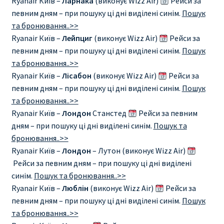
Ryanair Київ –
Ларнака
(виконує Wizz Air)
Рейси за
певним дням – при пошуку ці дні виділені синім.
Пошук
ПРАВИЛА RYANAIR В АЭРОПОРТУ И НА БОРТУ
та бронювання..>>
Ryanair Київ –
Лейпциг
(виконує Wizz Air)
Рейси за
ПРАВИЛА ПРОВОЗА БАГАЖА RYANAIR
певним дням – при пошуку ці дні виділені синім.
Пошук
та бронювання..>>
ПУТЕШЕСТВИЕ С ДЕТЬМИ И МЛАДЕНЦАМИ
Ryanair Київ –
Лісабон
(виконує Wizz Air)
Рейси за
РЕЙСАМИ RYANAIR
певним дням – при пошуку ці дні виділені синім.
Пошук
та бронювання..>>
Ryanair Київ –
Лондон
Станстед
Рейси за певним
РЕГИСТРАЦИЯ НА РЕЙС И ДОКУМЕНТЫ ДЛЯ
дням – при пошуку ці дні виділені синім.
Пошук та
ПУТЕШЕСТВИЯ РЕЙСАМИ RYANAIR
бронювання..>>
Ryanair Київ –
Лондон
– Лутон (виконує Wizz Air)
Информация по бронированию билетов Ryanair
Рейси за певним дням – при пошуку ці дні виділені
синім.
Пошук та бронювання..>>
КАК НАЙТИ ДЕШЕВЫЙ БИЛЕТ
Ryanair Київ –
Люблін
(виконує Wizz Air)
Рейси за
певним дням – при пошуку ці дні виділені синім.
Пошук
Кипр
та бронювання..>>