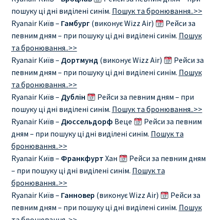
Аликанте
пошуку ці дні виділені синім.
Пошук та бронювання..>>
Ryanair Київ –
Гамбург
(виконує Wizz Air)
Рейси за
Барселона
певним дням – при пошуку ці дні виділені синім.
Пошук
та бронювання..>>
БИЛЕТЫ RYANAIR | ПОИСК ЛУЧШЕЙ ЦЕНЫ |
Ryanair Київ –
Дортмунд
(виконує Wizz Air)
Рейси за
БРОНИРОВАНИЕ
певним дням – при пошуку ці дні виділені синім.
Пошук
та бронювання..>>
Ryanair Київ –
Дублін
Рейси за певним дням – при
БИЛЕТЫ RYANAIR НА ЗАВТРА КУПИТЬ ОНЛАЙН
пошуку ці дні виділені синім.
Пошук та бронювання..>>
Ryanair Київ –
Дюссельдорф
Веце
Рейси за певним
ДЕШЕВЫЕ АВИАБИЛЕТЫ В БАРСЕЛОНУ
дням – при пошуку ці дні виділені синім.
Пошук та
бронювання..>>
ДЕШЕВЫЕ АВИАБИЛЕТЫ В БЕРЛИН
Ryanair Київ –
Франкфурт
Хан
Рейси за певним дням
– при пошуку ці дні виділені синім.
Пошук та
ДЕШЕВЫЕ АВИАБИЛЕТЫ В БУХАРЕСТ
бронювання..>>
Ryanair Київ –
Ганновер
(виконує Wizz Air)
Рейси за
ДЕШЕВЫЕ АВИАБИЛЕТЫ В ВАРШАВУ
певним дням – при пошуку ці дні виділені синім.
Пошук
та бронювання..>>