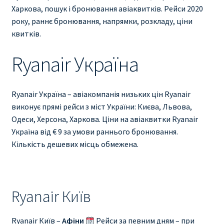
Ryanair изменить дату
Харкова, пошук і бронювання авіаквитків. Рейси 2020
року, раннє бронювання, напрямки, розкладу, ціни
Ryanair изменить фамилию
квитків.
Ryanair Україна
Ryanair Испания
RYANAIR ИТАЛИЯ
Ryanair Україна – авіакомпанія низьких цін Ryanair
виконує прямі рейси з міст України: Києва, Львова,
RYANAIR КУПИТЬ БИЛЕТЫ ENGLISH
Одеси, Херсона, Харкова. Ціни на авіаквитки Ryanair
Україна від € 9 за умови раннього бронювання.
Ryanair направления, акции
Кількість дешевих місць обмежена.
Ryanair онлайн регистрация
Ryanair ошибка в фамилии, имени
Ryanair Київ
Ryanair пересадки
Ryanair Київ –
Афіни
Рейси за певним дням – при