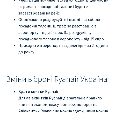
отримаєте посадочні талони і будете
зареєстровані на рейс.
Обов’язково роздрукуйте і візьміть з собою
посадочні талони. Штраф за реєстрацію в
аеропорту – від 50 євро. За роздруківку
посадкового талона в аеропорту – від 25 євро.
Приходьте в аеропорт заздалегідь – за 2 години
до рейсу.
Зміни в броні Ryanair Україна
Здати квитки Ryanair
Для авіаквитків Ryanair діє загальне правило
квитків економ-класу: вони безповоротні.
Авіаквитки Ryanair не можна здати, ними можна