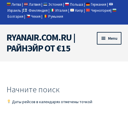
Литва
|
Латвия
|
Эстония
|
Польша
|
Германия
|
Израиль
|
Финляндия
|
Италия
|
Кипр
|
Черногория
|
Болгария
|
Чехия
|
Румыния
RYANAIR.COM.RU |
Skip
Skip
Menu
to
to
РАЙНЭЙР ОТ €15
navigation
content
Home
RYANAIR | ПОИСК АВИАБИЛЕТОВ
Начните поиск
RYANAIR PL ОТ € 9
Даты рейсов в календарях отмечены точкой
Ryanair Беларусь
Ryanair Германия