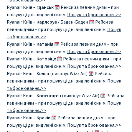
ДЕШЕВЫЕ АВИАБИЛЕТЫ В ВЕНУ
Ryanair Київ –
Гданськ
Рейси за певним дням – при
пошуку ці дні виділені синім.
Пошук та бронювання..>>
ДЕШЕВЫЕ АВИАБИЛЕТЫ В ЛОНДОН
Ryanair Київ –
Карлсруе
/ Баден-Баден
Рейси за
певним дням – при пошуку ці дні виділені синім.
Пошук
ДЕШЕВЫЕ АВИАБИЛЕТЫ В МИЛАН
та бронювання..>>
Ryanair Київ –
Катанія
Рейси за певним дням – при
пошуку ці дні виділені синім.
Пошук та бронювання..>>
ДЕШЕВЫЕ АВИАБИЛЕТЫ В ПАРИЖ
Ryanair Київ –
Катовіце
Рейси за певним дням – при
пошуку ці дні виділені синім.
Пошук та бронювання..>>
ДЕШЕВЫЕ АВИАБИЛЕТЫ НА КИПР
Ryanair Київ –
Кельн
(виконує Wizz Air)
Рейси за
певним дням – при пошуку ці дні виділені синім.
Пошук
ИНФОРМАЦИЯ ДЛЯ ПАССАЖИРОВ
та бронювання..>>
Ryanair Київ –
Копенгаген
(виконує Wizz Air)
Рейси за
ВЫБОР И БРОНИРОВАНИЯ МЕСТ В RYANAIR
певним дням – при пошуку ці дні виділені синім.
Пошук
та бронювання..>>
ЗАДЕРЖКА, ОТМЕНА, ПЕРЕНОС РЕЙСОВ RYANAIR
Ryanair Київ –
Краків
Рейси за певним дням – при
пошуку ці дні виділені синім.
Пошук та бронювання..>>
ИЗМЕНЕНИЕ БРОНИРОВАНИЯ