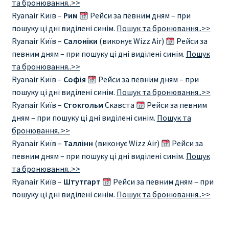
та бронювання..>>
Ryanair Київ –
Рим
Рейси за певним дням – при
Рим
пошуку ці дні виділені синім.
Пошук та бронювання..>>
Ryanair Київ –
Салоніки
(виконує Wizz Air)
Рейси за
Рождественские направления от € 9
певним дням – при пошуку ці дні виділені синім.
Пошук
та бронювання..>>
Райнэйр на русском
Ryanair Київ –
Софія
Рейси за певним дням – при
пошуку ці дні виділені синім.
Пошук та бронювання..>>
Ryanair Київ –
Стокгольм
Скавста
Рейси за певним
О сайте
дням – при пошуку ці дні виділені синім.
Пошук та
бронювання..>>
Ryanair Київ –
Таллінн
(виконує Wizz Air)
Рейси за
певним дням – при пошуку ці дні виділені синім.
Пошук
та бронювання..>>
Ryanair Київ –
Штутгарт
Рейси за певним дням – при
пошуку ці дні виділені синім.
Пошук та бронювання..>>