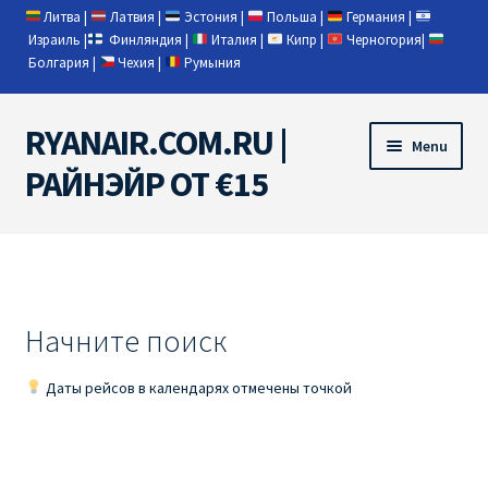
Литва
|
Латвия
|
Эстония
|
Польша
|
Германия
|
Израиль
|
Финляндия
|
Италия
|
Кипр
|
Черногория
|
Болгария
|
Чехия
|
Румыния
RYANAIR.COM.RU |
Skip
Skip
Menu
to
to
РАЙНЭЙР ОТ €15
navigation
content
Home
RYANAIR | ПОИСК АВИАБИЛЕТОВ
Начните поиск
RYANAIR PL ОТ € 9
Даты рейсов в календарях отмечены точкой
Ryanair Беларусь
Ryanair Германия