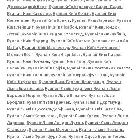
|
Дюссельдорф Веце
,
Ryanair Київ Карлсруе / Баден-Баден
,
ЗАПОРІЖЖЯ
Ryanair Київ Катовіце
,
Ryanair Київ Кельн
,
Ryanair Київ
Копенгаген
,
Ryanair Київ Краків
,
Ryanair Київ Ларнака
,
Ryanair
Київ Лейпциг
,
Ryanair Київ Лісабон
,
Ryanair Київ Лондон
Лутон
,
Ryanair Київ Лондон Станстед
,
Ryanair Київ Люблін
,
Ryanair Київ Мадрид
,
Ryanair Київ Мальта (виповнюється Air
Malta)
,
Ryanair Київ Манчестер
,
Ryanair Київ Меммінген /
Мюнхен Вест
,
Ryanair Київ Нюрнберг
,
Ryanair Київ Пафос
,
Ryanair Київ Познань
,
Ryanair Київ Рига
,
Ryanair Київ
Салоніки
,
Ryanair Київ Софія
,
Ryanair Київ Стокгольм Скавста
,
Ryanair Київ Таллінн
,
Ryanair Київ Франкфурт Хан
,
Ryanair
Київ Штутгарт
,
Ryanair Львів Берлін Шенефельд
,
Ryanair
Львів Братислава
,
Ryanair Львів Будапешт Ryanair Львів
Варшава Модлін
,
Ryanair Львів Вільнюс
,
Ryanair Львів
Вроцлав
,
Ryanair Львів Гданськ
,
Ryanair Львів Дортмунд
,
Ryanair Львів Дюссельдорф Веце
,
Ryanair Львів Катовіце
,
Ryanair Львів Копенгаген
,
Ryanair Львів Краків
,
Ryanair Львів
Ларнака
,
Ryanair Львів Лондон Лутон
,
Ryanair Львів Лондон
Станстед
,
Ryanair Львів Меммінген
,
Ryanair Львів Познань
,
Ryanair Львів Франкфурт Хан
,
Ryanair Одеса Берлін Тегель
,