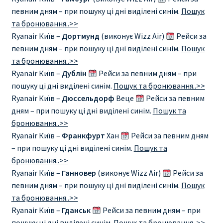
Аликанте
певним дням – при пошуку ці дні виділені синім.
Пошук
та бронювання..>>
Барселона
Ryanair Київ –
Дортмунд
(виконує Wizz Air)
Рейси за
певним дням – при пошуку ці дні виділені синім.
Пошук
БИЛЕТЫ RYANAIR | ПОИСК ЛУЧШЕЙ ЦЕНЫ |
та бронювання..>>
БРОНИРОВАНИЕ
Ryanair Київ –
Дублін
Рейси за певним дням – при
пошуку ці дні виділені синім.
Пошук та бронювання..>>
Ryanair Київ –
Дюссельдорф
Веце
Рейси за певним
БИЛЕТЫ RYANAIR НА ЗАВТРА КУПИТЬ ОНЛАЙН
дням – при пошуку ці дні виділені синім.
Пошук та
бронювання..>>
ДЕШЕВЫЕ АВИАБИЛЕТЫ В БАРСЕЛОНУ
Ryanair Київ –
Франкфурт
Хан
Рейси за певним дням
– при пошуку ці дні виділені синім.
Пошук та
ДЕШЕВЫЕ АВИАБИЛЕТЫ В БЕРЛИН
бронювання..>>
Ryanair Київ –
Ганновер
(виконує Wizz Air)
Рейси за
ДЕШЕВЫЕ АВИАБИЛЕТЫ В БУХАРЕСТ
певним дням – при пошуку ці дні виділені синім.
Пошук
та бронювання..>>
ДЕШЕВЫЕ АВИАБИЛЕТЫ В ВАРШАВУ
Ryanair Київ –
Гданськ
Рейси за певним дням – при
пошуку ці дні виділені синім.
Пошук та бронювання..>>