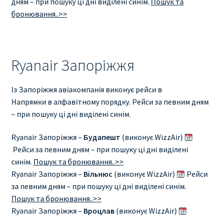
дням – при пошуку ці дні виділені синім.
Пошук та
бронювання..>>
Ryanair Запоріжжя
Із Запоріжжя авіакомпанія виконує рейси в
Напрямки в алфавітному порядку. Рейси за певним дням
– при пошуку ці дні виділені синім.
Ryanair Запоріжжя –
Будапешт
(виконує WizzAir)
Рейси за певним дням – при пошуку ці дні виділені
синім.
Пошук та бронювання..>>
Ryanair Запоріжжя –
Вільнюс
(виконує WizzAir)
Рейси
за певним дням – при пошуку ці дні виділені синім.
Пошук та бронювання..>>
Ryanair Запоріжжя –
Вроцлав
(виконує WizzAir)