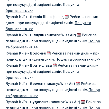
при пошуку ці дні виділені синім.
Пошук та
RYANAIR ПОДГОРИЦА, ЧЕРНОГОРИЯ
бронювання..>>
Ryanair Київ –
Берлін
Шенефельд
Рейси за певним
Ryanair Польша
дням – при пошуку ці дні виділені синім.
Пошук та
бронювання..>>
Ryanair Київ –
Біллунн
(виконує Wizz Air)
Рейси за
RYANAIR ПОРТУГАЛИЯ
певним дням – при пошуку ці дні виділені синім.
Пошук
та бронювання..>>
RYANAIR ПОСАДОЧНЫЙ ТАЛОН – BOARDING PASS
Ryanair Київ –
Болонья
Рейси за певним дням – при
пошуку ці дні виділені синім.
Пошук та бронювання..>>
Ryanair Россия
Ryanair Київ –
Братислава
Рейси за певним дням –
при пошуку ці дні виділені синім.
Пошук та
RYANAIR ТЕЛЬ-АВИВ, ЭЙЛАТ, ИЗРАИЛЬ
бронювання..>>
Ryanair Київ –
Бремен
(виконує Wizz Air)
Рейси за
RYANAIR УКРАИНА | АВИАБИЛЕТЫ ОТ €15
певним дням – при пошуку ці дні виділені синім.
Пошук
та бронювання..>>
Ryanair Україна из Киева, Одессы, Львова, Харькова,
Ryanair Київ –
Будапешт
(виконує Wizz Air)
Рейси за
Херсона от € 15
певним дням – при пошуку ці дні виділені синім.
Пошук