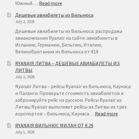
:
Южный.…
Read more
RYANAIR
Дешевые авиабилеты из Вильнюса
НА
July 2, 2026
ТЕНЕРИФЕ
ИЗ
Дешевые авиабилеты из Вильнюса: распродажа
ВАРШАВЫ
авиакомпании Ryanair на сайте: авиабилеты в
ОТ
Испанию, Германию, Бельгию, Италию,
€
Великобританию из Вильнюса от €19
49
RYANAIR ЛИТВА – ДЕШЕВЫЕ АВИАБИЛЕТЫ ИЗ
ЛИТВЫ
July 2, 2026
Ryanair Литва – рейсы Ryanair из Вильнюса, Каунаса
и Паланги. Проверьте стоимость авиабилетов и
забронируйте рейс на русском. Рейсы Ryanair из
Литвы Ryanair выполняет рейсы из Литвы из трёх
:
аэропортов – Вильнюса, Каунаса…
Read more
RYANAIR
RYANAIR ВИЛЬНЮС МИЛАН ОТ € 29
ЛИТВА
July 1, 2026
–