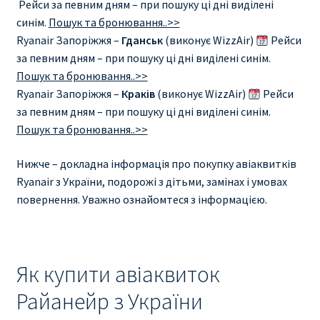
Рейси за певним дням – при пошуку ці дні виділені
синім.
Пошук та бронювання..>>
Ryanair Запоріжжя –
Гданськ
(виконує WizzAir)
Рейси
за певним дням – при пошуку ці дні виділені синім.
Пошук та бронювання..>>
Ryanair Запоріжжя –
Краків
(виконує WizzAir)
Рейси
за певним дням – при пошуку ці дні виділені синім.
Пошук та бронювання..>>
Нижче – докладна інформація про покупку авіаквитків
Ryanair з України, подорожі з дітьми, замінах і умовах
повернення. Уважно ознайомтеся з інформацією.
Як купити авіаквиток
Райанейр з України