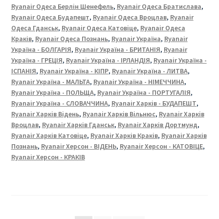
Ryanair Одеса Берлін Шенефель
,
Ryanair Одеса Братислава
,
Ryanair Одеса Будапешт
,
Ryanair Одеса Вроцлав
,
Ryanair
Одеса Гданськ
,
Ryanair Одеса Катовіце
,
Ryanair Одеса
Краків
,
Ryanair Одеса Познань
,
Ryanair Україна
,
Ryanair
Україна - БОЛГАРІЯ
,
Ryanair Україна - БРИТАНІЯ
,
Ryanair
Україна - ГРЕЦІЯ
,
Ryanair Україна - ІРЛАНДІЯ
,
Ryanair Україна -
ІСПАНІЯ
,
Ryanair Україна - КІПР
,
Ryanair Україна - ЛИТВА
,
Ryanair Україна - МАЛЬТА
,
Ryanair Україна - НІМЕЧЧИНА
,
Ryanair Україна - ПОЛЬЩА
,
Ryanair Україна - ПОРТУГАЛІЯ
,
Ryanair Україна - СЛОВАЧЧИНА
,
Ryanair Харків - БУДАПЕШТ
,
Ryanair Харків Відень
,
Ryanair Харків Вільнюс
,
Ryanair Харків
Вроцлав
,
Ryanair Харків Гданськ
,
Ryanair Харків Дортмунд
,
Ryanair Харків Катовіце
,
Ryanair Харків Краків
,
Ryanair Харків
Познань
,
Ryanair Херсон - ВІДЕНЬ
,
Ryanair Херсон - КАТОВІЦЕ
,
Ryanair Херсон - КРАКІВ