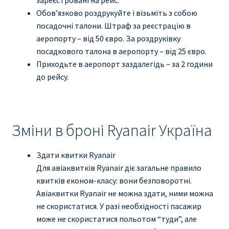
Обов’язково роздрукуйте і візьміть з собою
посадочні талони. Штраф за реєстрацію в
аеропорту – від 50 євро. За роздруківку
посадкового талона в аеропорту – від 25 євро.
Приходьте в аеропорт заздалегідь – за 2 години
до рейсу.
Зміни в броні Ryanair Україна
Здати квитки Ryanair
Для авіаквитків Ryanair діє загальне правило
квитків економ-класу: вони безповоротні.
Авіаквитки Ryanair не можна здати, ними можна
не скористатися. У разі необхідності пасажир
може не скористатися польотом “туди”, але