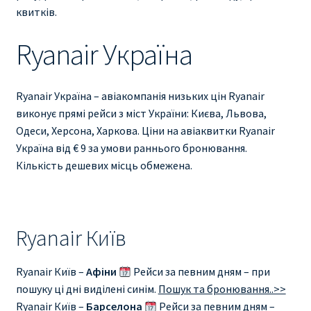
Ryanair изменить дату
квитків.
Ryanair изменить фамилию
Ryanair Україна
Ryanair Испания
Ryanair Україна – авіакомпанія низьких цін Ryanair
виконує прямі рейси з міст України: Києва, Львова,
RYANAIR ИТАЛИЯ
Одеси, Херсона, Харкова. Ціни на авіаквитки Ryanair
Україна від € 9 за умови раннього бронювання.
RYANAIR КУПИТЬ БИЛЕТЫ ENGLISH
Кількість дешевих місць обмежена.
Ryanair направления, акции
Ryanair онлайн регистрация
Ryanair Київ
Ryanair ошибка в фамилии, имени
Ryanair Київ –
Афіни
Рейси за певним дням – при
пошуку ці дні виділені синім.
Пошук та бронювання..>>
Ryanair пересадки
Ryanair Київ –
Барселона
Рейси за певним дням –