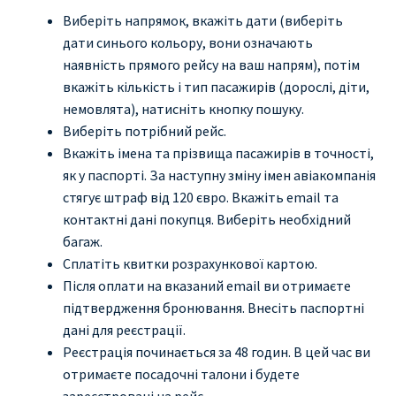
Виберіть напрямок, вкажіть дати (виберіть
дати синього кольору, вони означають
наявність прямого рейсу на ваш напрям), потім
вкажіть кількість і тип пасажирів (дорослі, діти,
немовлята), натисніть кнопку пошуку.
Виберіть потрібний рейс.
Вкажіть імена та прізвища пасажирів в точності,
як у паспорті. За наступну зміну імен авіакомпанія
стягує штраф від 120 євро. Вкажіть email та
контактні дані покупця. Виберіть необхідний
багаж.
Сплатіть квитки розрахункової картою.
Після оплати на вказаний email ви отримаєте
підтвердження бронювання. Внесіть паспортні
дані для реєстрації.
Реєстрація починається за 48 годин. В цей час ви
отримаєте посадочні талони і будете
зареєстровані на рейс.