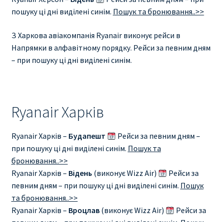
пошуку ці дні виділені синім.
Пошук та бронювання..>>
З Харкова авіакомпанія Ryanair виконує рейси в
Напрямки в алфавітному порядку. Рейси за певним дням
– при пошуку ці дні виділені синім.
Ryanair Харків
Ryanair Харків –
Будапешт
Рейси за певним дням –
при пошуку ці дні виділені синім.
Пошук та
бронювання..>>
Ryanair Харків –
Відень
(виконує Wizz Air)
Рейси за
певним дням – при пошуку ці дні виділені синім.
Пошук
та бронювання..>>
Ryanair Харків –
Вроцлав
(виконує Wizz Air)
Рейси за