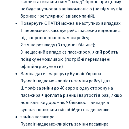
скористатися квитком “назад”, бронь при цьому
не буде анульована авіакомпанією (на відміну від
бронею “регулярних” авіакомпаній).
Повернути ОПАТІЯ можна в наступних випадках:
1. перевізник скасовує рейс і пасажир відмовився
від запропонованої заміни рейсу;
2. зміна розкладу (3 години і більше);
3. нещасний випадок з пасажиром, який робить
поїздку неможливою (потрібні перекладені
офіційні документи).
Заміна дати і маршруту Ryanair Україна
Ryanair надає можливість заміни рейсу і дат.
Штраф за зміни до 40 євро в одну сторону на
пасажира + доплата різниці вартості в разі, якщо
нові квитки дорожче. У більшості випадків
купівля нових квитків обійдеться дешевше.
заміна пасажира
Ryanair надає можливість заміни пасажира.