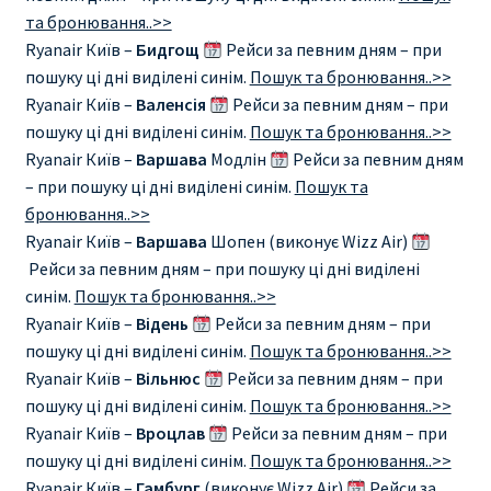
та бронювання..>>
RYANAIR.COM НА РУССКОМ – кнфтфшкюсщь
Ryanair Київ –
Бидгощ
Рейси за певним дням – при
пошуку ці дні виділені синім.
Пошук та бронювання..>>
Авиабилеты Ryanair на Тенерифе от €15
Ryanair Київ –
Валенсія
Рейси за певним дням – при
пошуку ці дні виділені синім.
Пошук та бронювання..>>
АВИАБИЛЕТЫ RYANAIR ОТ € 12
Ryanair Київ –
Варшава
Модлін
Рейси за певним дням
– при пошуку ці дні виділені синім.
Пошук та
бронювання..>>
АВИАБИЛЕТЫ ВИЛЬНЮС БАРСЕЛОНА
Ryanair Київ –
Варшава
Шопен (виконує Wizz Air)
Рейси за певним дням – при пошуку ці дні виділені
АВИАБИЛЕТЫ ХЕЛЬСИНКИ МИЛАН
синім.
Пошук та бронювання..>>
Ryanair Київ –
Відень
Рейси за певним дням – при
Акции RYANAIR из Варшавы
пошуку ці дні виділені синім.
Пошук та бронювання..>>
Ryanair Київ –
Вільнюс
Рейси за певним дням – при
Акции RYANAIR из Вильнюса
пошуку ці дні виділені синім.
Пошук та бронювання..>>
Ryanair Київ –
Вроцлав
Рейси за певним дням – при
Акции RYANAIR из Каунаса
пошуку ці дні виділені синім.
Пошук та бронювання..>>
Ryanair Київ –
Гамбург
(виконує Wizz Air)
Рейси за