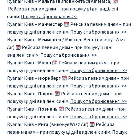
Ryanair Київ –
Мальта
(виповнюється Air Malta)
КУПИТЬ АВИАБИЛЕТЫ ДЕШЕВО
Рейси за певним дням – при пошуку ці дні виділені
синім.
Пошук та бронювання..>>
Милан
Ryanair Київ –
Манчестер
Рейси за певним дням – при
пошуку ці дні виділені синім.
Пошук та бронювання..>>
Париж
Ryanair Київ –
Меммінген
/ Мюнхен Вест (виконує Wizz
Air)
Рейси за певним дням – при пошуку ці дні
ПРАВИЛА РЕГИСТРАЦИИ
виділені синім.
Пошук та бронювання..>>
Ryanair Київ –
Мілан
Рейси за певним дням – при
пошуку ці дні виділені синім.
Пошук та бронювання..>>
ПРИЛОЖЕНИЕ RYANAIR НА РУССКОМ
Ryanair Київ –
Нюрнберг
Рейси за певним дням – при
пошуку ці дні виділені синім.
Пошук та бронювання..>>
ПРОВОЗ БАГАЖА RYANAIR – ПРАВИЛА
Ryanair Київ –
Пафос
Рейси за певним дням – при
пошуку ці дні виділені синім.
Пошук та бронювання..>>
РАЙАНЭЙР НА РУССКОМ | КНФТФШК
Ryanair Київ –
Познань
Рейси за певним дням – при
пошуку ці дні виділені синім.
Пошук та бронювання..>>
РЕГИСТРАЦИЯ НА РЕЙС RYANAIR
Ryanair Київ –
Рига
(виконує Wizz Air)
Рейси за
певним дням – при пошуку ці дні виділені синім.
Пошук
Регистрация ребенка на рейс RYANAIR