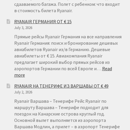
сдааваемого багажа. Полет с ребенком: что входит
в стоимость билета Ryanair.
RYANAIR ГЕРМАНИЯ ОТ € 15
July 3, 2026
Прямые рейсы Ryanair Германия на все направления
Ryanair Германия: поиск и бронирование дешевых
авиабилетов Ryanair из/в Германию. Дешевые
авиабилеты от € 15. Авиакомпания Ryanair
предлагает широкий выбор прямых рейсов из
аэропортов Германии по всей Европе и…
Read
:
more
RYANAIR
RYANAIR НА ТЕНЕРИФЕ ИЗ ВАРШАВЫ ОТ € 49
ГЕРМАНИЯ
July 2, 2026
ОТ
€
Ryanair Варшава – Тенерифе Рейс Ryanair по
15
маршруту Варшава – Тенерифе подходит для
поездок на Канарские острова круглый год.
Основной вылет выполняется из аэропорта
Варшава Модлин, а прилет – в аэропорт Тенерифе