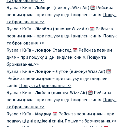
та бронювання..>>
Ryanair Київ –
Лейпциг
(виконує Wizz Air)
Рейси за
ПРАВИЛА RYANAIR В АЭРОПОРТУ И НА БОРТУ
певним дням – при пошуку ці дні виділені синім.
Пошук
та бронювання..>>
ПРАВИЛА ПРОВОЗА БАГАЖА RYANAIR
Ryanair Київ –
Лісабон
(виконує Wizz Air)
Рейси за
певним дням – при пошуку ці дні виділені синім.
Пошук
ПУТЕШЕСТВИЕ С ДЕТЬМИ И МЛАДЕНЦАМИ
та бронювання..>>
РЕЙСАМИ RYANAIR
Ryanair Київ –
Лондон
Станстед
Рейси за певним
дням – при пошуку ці дні виділені синім.
Пошук та
бронювання..>>
РЕГИСТРАЦИЯ НА РЕЙС И ДОКУМЕНТЫ ДЛЯ
Ryanair Київ –
Лондон
– Лутон (виконує Wizz Air)
ПУТЕШЕСТВИЯ РЕЙСАМИ RYANAIR
Рейси за певним дням – при пошуку ці дні виділені
синім.
Пошук та бронювання..>>
Информация по бронированию билетов Ryanair
Ryanair Київ –
Люблін
(виконує Wizz Air)
Рейси за
певним дням – при пошуку ці дні виділені синім.
Пошук
КАК НАЙТИ ДЕШЕВЫЙ БИЛЕТ
та бронювання..>>
Ryanair Київ –
Мадрид
Рейси за певним дням – при
Кипр
пошуку ці дні виділені синім.
Пошук та бронювання..>>