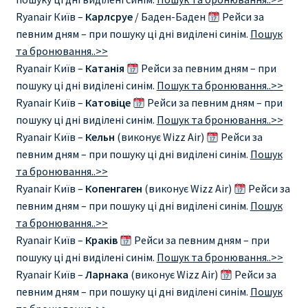
ДЕШЕВЫЕ АВИАБИЛЕТЫ В ВЕНУ
Ryanair Київ –
Карлсруе
/ Баден-Баден
Рейси за
певним дням – при пошуку ці дні виділені синім.
Пошук
ДЕШЕВЫЕ АВИАБИЛЕТЫ В ЛОНДОН
та бронювання..>>
Ryanair Київ –
Катанія
Рейси за певним дням – при
ДЕШЕВЫЕ АВИАБИЛЕТЫ В МИЛАН
пошуку ці дні виділені синім.
Пошук та бронювання..>>
Ryanair Київ –
Катовіце
Рейси за певним дням – при
пошуку ці дні виділені синім.
Пошук та бронювання..>>
ДЕШЕВЫЕ АВИАБИЛЕТЫ В ПАРИЖ
Ryanair Київ –
Кельн
(виконує Wizz Air)
Рейси за
певним дням – при пошуку ці дні виділені синім.
Пошук
ДЕШЕВЫЕ АВИАБИЛЕТЫ НА КИПР
та бронювання..>>
Ryanair Київ –
Копенгаген
(виконує Wizz Air)
Рейси за
ИНФОРМАЦИЯ ДЛЯ ПАССАЖИРОВ
певним дням – при пошуку ці дні виділені синім.
Пошук
та бронювання..>>
ВЫБОР И БРОНИРОВАНИЯ МЕСТ В RYANAIR
Ryanair Київ –
Краків
Рейси за певним дням – при
пошуку ці дні виділені синім.
Пошук та бронювання..>>
ЗАДЕРЖКА, ОТМЕНА, ПЕРЕНОС РЕЙСОВ RYANAIR
Ryanair Київ –
Ларнака
(виконує Wizz Air)
Рейси за
певним дням – при пошуку ці дні виділені синім.
Пошук
ИЗМЕНЕНИЕ БРОНИРОВАНИЯ