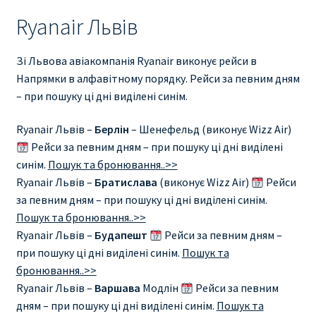
Ryanair Львів
Зі Львова авіакомпанія Ryanair виконує рейси в
Напрямки в алфавітному порядку. Рейси за певним дням
– при пошуку ці дні виділені синім.
Ryanair Львів –
Берлін
– Шенефельд (виконує Wizz Air)
Рейси за певним дням – при пошуку ці дні виділені
синім.
Пошук та бронювання..>>
Ryanair Львів –
Братислава
(виконує Wizz Air)
Рейси
за певним дням – при пошуку ці дні виділені синім.
Пошук та бронювання..>>
Ryanair Львів –
Будапешт
Рейси за певним дням –
при пошуку ці дні виділені синім.
Пошук та
бронювання..>>
Ryanair Львів –
Варшава
Модлін
Рейси за певним
дням – при пошуку ці дні виділені синім.
Пошук та