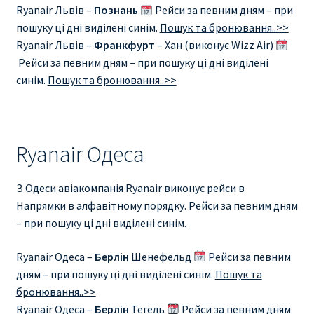
Ryanair Львів –
Познань
Рейси за певним дням – при
пошуку ці дні виділені синім.
Пошук та бронювання..>>
Ryanair Львів –
Франкфурт
– Хан (виконує Wizz Air)
Рейси за певним дням – при пошуку ці дні виділені
синім.
Пошук та бронювання..>>
Ryanair Одеса
З Одеси авіакомпанія Ryanair виконує рейси в
Напрямки в алфавітному порядку. Рейси за певним дням
– при пошуку ці дні виділені синім.
Ryanair Одеса –
Берлін
Шенефельд
Рейси за певним
дням – при пошуку ці дні виділені синім.
Пошук та
бронювання..>>
Ryanair Одеса –
Берлін
Тегель
Рейси за певним дням