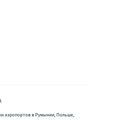
БУХАРЕСТ
ДОН
ДЕШЕВЫЕ АВИАБИЛЕТЫ В МИЛАН
В
ЕТЫ ДЕШЕВО
Милан
Париж
АНЭЙР НА РУССКОМ | КНФТФШК
 от € 9
Райнэйр на русском
О сайте
.
их аэропортов в Румынии, Польше,