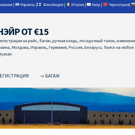
ермания
|
Израиль
|
Финляндия
|
Италия
|
Кипр
|
Черногория
|
НЭЙР ОТ €15
регистрация на рейс, багаж, ручная кладь, посадочный талон, изменен
раина, Молдова, Израиль, Германия, Россия, Беларусь. Поиск на любое
yanair.
ЕГИСТРАЦИЯ
→ БАГАЖ
NAIR PL ОТ € 9
Ryanair Беларусь
Ryanair Германия
Ryanair Грец
yanair из Варшавы
Ryanair из Вильнюса
Ryanair из Каунаса
Ryan
YANAIR ИЗ ТАЛЛИНА
Ryanair из Тампере
RYANAIR ИЗ ЧЕХИИ | 