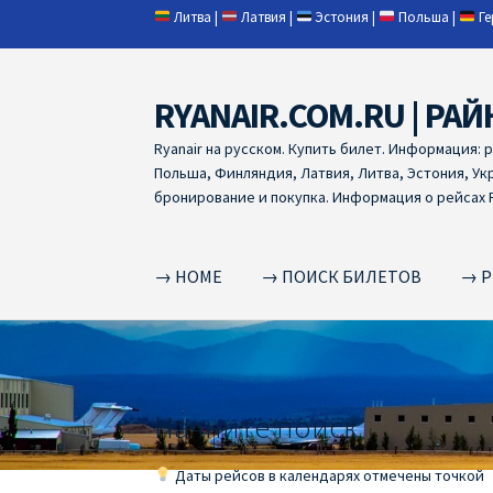
Литва
|
Латвия
|
Эстония
|
Польша
|
Г
RYANAIR.COM.RU | РАЙ
Skip
Skip
to
to
Ryanair на русском. Купить билет. Информация: 
navigation
content
Польша, Финляндия, Латвия, Литва, Эстония, Ук
бронирование и покупка. Информация о рейсах R
→ HOME
→ ПОИСК БИЛЕТОВ
→ Р
Home
RYANAIR | ПОИСК АВИАБИЛЕТОВ
RYA
RYANAIR ДОБАВИТЬ БАГАЖ
Ryanair зміни
R
Начните поиск
RYANAIR ИЗ РИГИ
Ryanair из Стокгольма
R
Даты рейсов в календарях отмечены точкой