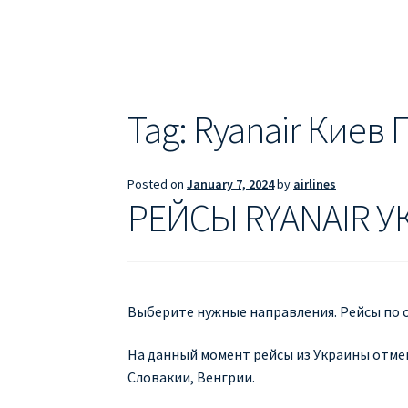
ДЕШЕВЫЕ АВИАБИЛЕТЫ В БАРСЕЛОНУ
Д
ДЕШЕВЫЕ АВИАБИЛЕТЫ В ВАРШАВУ
ДЕШ
ДЕШЕВЫЕ АВИАБИЛЕТЫ В ПАРИЖ
ДЕШЕВ
Tag:
Ryanair Киев
Информация по бронированию билетов Ry
Posted on
January 7, 2024
by
airlines
ПРАВИЛА РЕГИСТРАЦИИ
ПРИЛОЖЕНИЕ RY
РЕЙСЫ RYANAIR У
РЕГИСТРАЦИЯ НА РЕЙС RYANAIR
Регистра
Выберите нужные направления. Рейсы по о
На данный момент рейсы из Украины отме
Словакии, Венгрии.