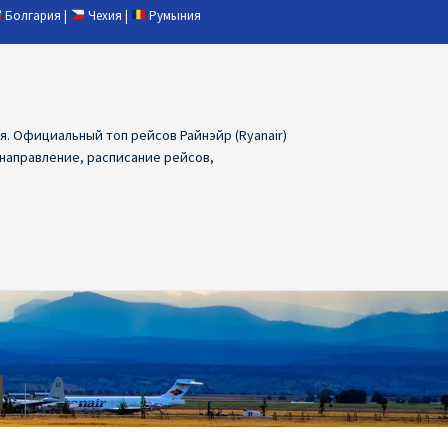
Болгария
|
Чехия
|
Румыния
ия. Официальный топ рейсов Райнэйр (Ryanair)
 направление, расписание рейсов,
ия
Ryanair дешевые авиабилеты
air из Лаппеенранты
Ryanair из Лондона
ПРАГА, ОСТРАВА, ПАРДУБИЦЕ, БРНО