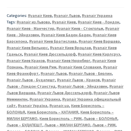
УКРАИНЫ:
РЕЙСЫ
Categories:
Ryanair Киев
,
Ryanair Львов
,
Ryanair Украина
RYANAIR
Tags:
Ryanair из Львова
,
Ryanair Киев
,
Ryanair Киев - Лондон
,
ИЗ
Ryanair Киев - Манчестер
,
Ryanair Киев - Стокгольм
,
Ryanair
КИЕВА
Киев - Эйндховен
,
Ryanair Киев Баден-Баден
,
Ryanair Киев
И
Барселона
,
Ryanair Киев Братислава
,
Ryanair Киев Варшава
,
Ryanair Киев Вильнюс
,
Ryanair Киев Вроцлав
,
Ryanair Киев
ЛЬВОВА
Гданьск
,
Ryanair Киев Дюссельдорф
,
Ryanair Киев Карлсруэ
,
Ryanair Киев Краков
,
Ryanair Киев Нюрнберг
,
Ryanair Киев
Познань
,
Ryanair Киев Рим
,
Ryanair Киев Словакия
,
Ryanair
Киев Франкфурт
,
Ryanair Львов
,
Ryanair Львов - Берлин
,
Ryanair Львов - Будапешт
,
Ryanair Львов - Краков
,
Ryanair
Львов - Лондон-Станстед
,
Ryanair Львов - Эйндховен
,
Ryanair
Львов Варшава
,
Ryanair Львов Дюссельдорф
,
Ryanair Львов
Мемминген
,
Ryanair Украина
,
Ryanair Украина официальный
сайт
,
Ryanair Україна
,
Ryanair.ua
,
Киев Борисполь –
БОЛОНЬЯ
,
Киев Борисполь – КАТАНИЯ
,
Киев Борисполь –
МИЛАН БЕРГАМО
,
Киев Борисполь – РИМ
,
Львов – БОЛОНЬЯ
,
Львов – БУДАПЕШТ
,
Львов – МИЛАН БЕРГАМО
,
Львов – РИМ
,