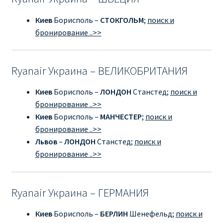
Киев
Борисполь –
СТОКГОЛЬМ
;
поиск и
Рим
бронирование ..>>
Рождественские направления от € 9
Ryanair Украина – ВЕЛИКОБРИТАНИЯ
Райнэйр на русском
Киев
Борисполь –
ЛОНДОН
Станстед;
поиск и
О сайте
бронирование ..>>
Киев
Борисполь –
МАНЧЕСТЕР
;
поиск и
бронирование ..>>
Львов
–
ЛОНДОН
Станстед;
поиск и
бронирование ..>>
Ryanair Украина – ГЕРМАНИЯ
Киев
Борисполь –
БЕРЛИН
Шенефельд;
поиск и