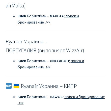
Аликанте
airMalta)
Киев
Борисполь –
МАЛЬТА
;
поиск и
Барселона
бронирование ..>>
БИЛЕТЫ RYANAIR | ПОИСК ЛУЧШЕЙ ЦЕНЫ |
БРОНИРОВАНИЕ
Ryanair Украина –
БИЛЕТЫ RYANAIR НА ЗАВТРА КУПИТЬ ОНЛАЙН
ПОРТУГАЛИЯ (выполняет WizzAir)
Киев
Борисполь –
ЛИССАБОН
;
поиск и
ДЕШЕВЫЕ АВИАБИЛЕТЫ В БАРСЕЛОНУ
бронирование ..>>
ДЕШЕВЫЕ АВИАБИЛЕТЫ В БЕРЛИН
Ryanair Украина – КИПР
ДЕШЕВЫЕ АВИАБИЛЕТЫ В БУХАРЕСТ
Киев
Борисполь –
ПАФОС
;
поиск и бронирование
ДЕШЕВЫЕ АВИАБИЛЕТЫ В ВАРШАВУ
..>>