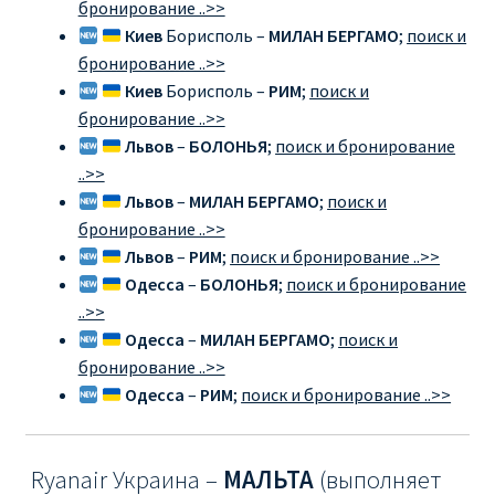
бронирование ..>>
Киев
Борисполь –
МИЛАН БЕРГАМО
;
поиск и
RYANAIR.COM НА РУССКОМ – кнфтфшкюсщь
бронирование ..>>
Киев
Борисполь –
РИМ
;
поиск и
Авиабилеты Ryanair на Тенерифе от €15
бронирование ..>>
Львов
–
БОЛОНЬЯ
;
поиск и бронирование
АВИАБИЛЕТЫ RYANAIR ОТ € 12
..>>
Львов
–
МИЛАН БЕРГАМО
;
поиск и
АВИАБИЛЕТЫ ВИЛЬНЮС БАРСЕЛОНА
бронирование ..>>
Львов
–
РИМ
;
поиск и бронирование ..>>
АВИАБИЛЕТЫ ХЕЛЬСИНКИ МИЛАН
Одесса
–
БОЛОНЬЯ
;
поиск и бронирование
..>>
Акции RYANAIR из Варшавы
Одесса
–
МИЛАН БЕРГАМО
;
поиск и
бронирование ..>>
Акции RYANAIR из Вильнюса
Одесса
–
РИМ
;
поиск и бронирование ..>>
Акции RYANAIR из Каунаса
Ryanair Украина –
МАЛЬТА
(выполняет