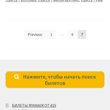
Одесса – БОЛОНЬЯ
,
Одесса – МИЛАН БЕРГАМО
,
Одесса – РИМ
Posts
Previous
1
…
6
7
pagination
Нажмите, чтобы начать поиск
билетов
БИЛЕТЫ RYANAIR ОТ €15