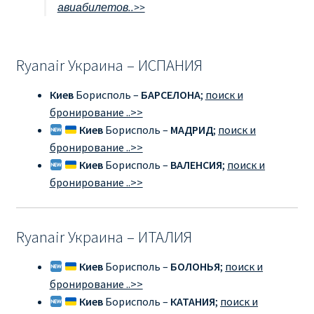
авиабилетов..>>
RYANAIR ПОДГОРИЦА, ЧЕРНОГОРИЯ
Ryanair Украина – ИСПАНИЯ
Ryanair Польша
Киев
Борисполь –
БАРСЕЛОНА
;
поиск и
RYANAIR ПОРТУГАЛИЯ
бронирование ..>>
Киев
Борисполь –
МАДРИД
;
поиск и
RYANAIR ПОСАДОЧНЫЙ ТАЛОН – BOARDING PASS
бронирование ..>>
Киев
Борисполь –
ВАЛЕНСИЯ
;
поиск и
Ryanair Россия
бронирование ..>>
RYANAIR ТЕЛЬ-АВИВ, ЭЙЛАТ, ИЗРАИЛЬ
Ryanair Украина – ИТАЛИЯ
RYANAIR УКРАИНА | АВИАБИЛЕТЫ ОТ €15
Киев
Борисполь –
БОЛОНЬЯ
;
поиск и
бронирование ..>>
Ryanair Україна из Киева, Одессы, Львова, Харькова,
Киев
Борисполь –
КАТАНИЯ
;
поиск и
Херсона от € 15