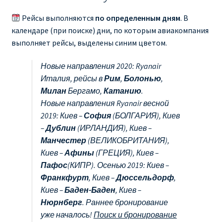
Ryanair изменить дату
Рейсы выполняются
по определенным дням
. В
календаре (при поиске) дни, по которым авиакомпания
Ryanair изменить фамилию
выполняет рейсы, выделены синим цветом.
Ryanair Испания
Новые направления 2020: Ryanair
Италия, рейсы в
Рим
,
Болонью
,
RYANAIR ИТАЛИЯ
Милан
Бергамо,
Катанию
.
Новые направления Ryanair весной
RYANAIR КУПИТЬ БИЛЕТЫ ENGLISH
2019: Киев –
София
(БОЛГАРИЯ), Киев
–
Дублин
(ИРЛАНДИЯ), Киев –
Ryanair направления, акции
Манчестер
(ВЕЛИКОБРИТАНИЯ),
Киев –
Афины
(ГРЕЦИЯ), Киев –
Ryanair онлайн регистрация
Пафос
(КИПР). Осенью 2019: Киев –
Франкфурт
, Киев –
Дюссельдорф
,
Ryanair ошибка в фамилии, имени
Киев –
Баден-Баден
, Киев –
Нюрнберг
. Раннее бронирование
Ryanair пересадки
уже началось!
Поиск и бронирование