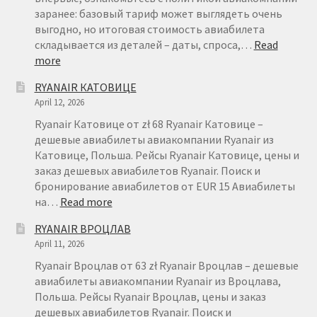
заранее: базовый тариф может выглядеть очень
выгодно, но итоговая стоимость авиабилета
складывается из деталей – даты, спроса,…
Read
:
more
БРОНИРОВАНИЕ
RYANAIR КАТОВИЦЕ
АВИАБИЛЕТОВ
April 12, 2026
RYANAIR
–
Ryanair Катовице от zł 68 Ryanair Катовице –
FAQ
дешевые авиабилеты авиакомпании Ryanair из
Катовице, Польша. Рейсы Ryanair Катовице, цены и
заказ дешевых авиабилетов Ryanair. Поиск и
бронирование авиабилетов от EUR 15 Авиабилеты
:
на…
Read more
RYANAIR
RYANAIR ВРОЦЛАВ
КАТОВИЦЕ
April 11, 2026
Ryanair Вроцлав от 63 zł Ryanair Вроцлав – дешевые
авиабилеты авиакомпании Ryanair из Вроцлава,
Польша. Рейсы Ryanair Вроцлав, цены и заказ
дешевых авиабилетов Ryanair. Поиск и