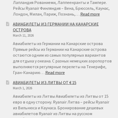
Лапландия Рованиеми, Лаппеенранты и Тампере.
Рейсы Ryanair Финляндия – Вена, Брюссель, Каунас,
:
Лондон, Милан, Париж, Познань,…
Read more
АВИАБИ
АВИАБИЛЕТЫ ИЗ ГЕРМАНИИ НА КАНАРСКИЕ
ИЗ
ОСТРОВА
ФИНЛЯН
March 11, 2026
ОТ
€22
Авиабилеты из Германии на Канарские острова
Прямые рейсы из Германии на Канарские острова
остаются одним из самых популярных вариантов
для отдыха у океана. С разных немецких аэропортов
выполняются регулярные перелеты на Тенерифе,
:
Гран-Канарию…
Read more
АВИАБИЛЕТЫ
АВИАБИЛЕТЫ ИЗ ЛИТВЫ ОТ € 15
ИЗ
March 1, 2026
ГЕРМАНИИ
НА
Авиабилеты из Литвы Авиабилеты из Литвы от 15
КАНАРСКИЕ
евро в одну сторону. Ryanair Литва – рейсы Ryanair
ОСТРОВА
из Вильнюса и Каунаса. Бронирование дешевых
авиабилетов Ryanair из Литвы на русском