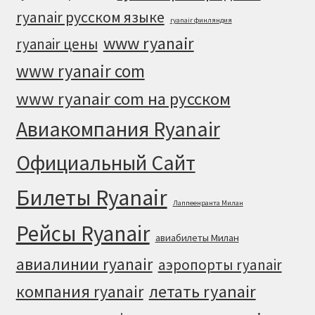
ryanair русском языке
ryanair финляндия
www ryanair
ryanair цены
www ryanair com
www ryanair com на русском
Авиакомпания Ryanair
Официальный Cайт
Билеты Ryanair
Лаппеенранта Милан
Рейсы Ryanair
авиабилеты Милан
авиалинии ryanair
аэропорты ryanair
летать ryanair
компания ryanair