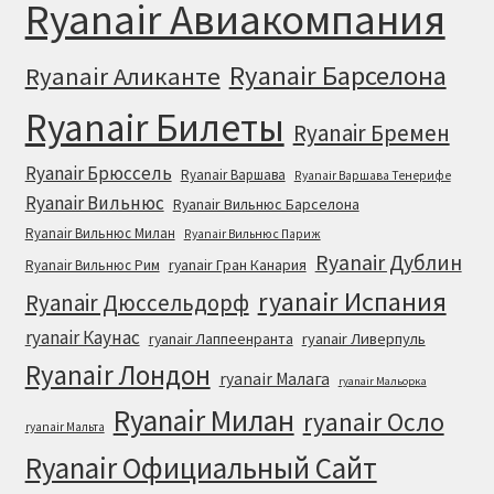
Ryanair Авиакомпания
Ryanair Барселона
Ryanair Аликанте
Ryanair Билеты
Ryanair Бремен
Ryanair Брюссель
Ryanair Варшава
Ryanair Варшава Тенерифе
Ryanair Вильнюс
Ryanair Вильнюс Барселона
Ryanair Вильнюс Милан
Ryanair Вильнюс Париж
Ryanair Дублин
ryanair Гран Канария
Ryanair Вильнюс Рим
ryanair Испания
Ryanair Дюссельдорф
ryanair Каунас
ryanair Лаппеенранта
ryanair Ливерпуль
Ryanair Лондон
ryanair Малага
ryanair Мальорка
Ryanair Милан
ryanair Осло
ryanair Мальта
Ryanair Официальный Cайт