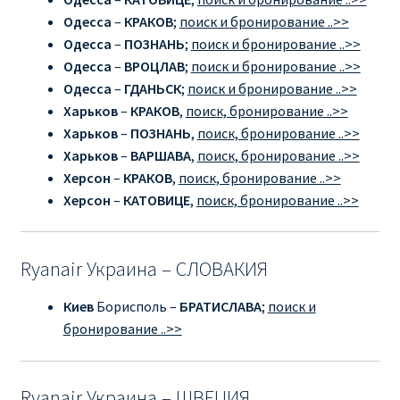
КУПИТЬ АВИАБИЛЕТЫ ДЕШЕВО
Одесса
–
КРАКОВ
;
поиск и бронирование ..>>
Одесса
–
ПОЗНАНЬ
;
поиск и бронирование ..>>
Милан
Одесса
–
ВРОЦЛАВ
;
поиск и бронирование ..>>
Одесса
–
ГДАНЬСК
;
поиск и бронирование ..>>
Париж
Харьков
–
КРАКОВ
,
поиск, бронирование ..>>
Харьков
–
ПОЗНАНЬ
,
поиск, бронирование ..>>
Харьков
–
ВАРШАВА
,
поиск, бронирование ..>>
ПРАВИЛА РЕГИСТРАЦИИ
Херсон
–
КРАКОВ
,
поиск, бронирование ..>>
Херсон
–
КАТОВИЦЕ
,
поиск, бронирование ..>>
ПРИЛОЖЕНИЕ RYANAIR НА РУССКОМ
ПРОВОЗ БАГАЖА RYANAIR – ПРАВИЛА
Ryanair Украина – СЛОВАКИЯ
РАЙАНЭЙР НА РУССКОМ | КНФТФШК
Киев
Борисполь –
БРАТИСЛАВА
;
поиск и
бронирование ..>>
РЕГИСТРАЦИЯ НА РЕЙС RYANAIR
Регистрация ребенка на рейс RYANAIR
Ryanair Украина – ШВЕЦИЯ