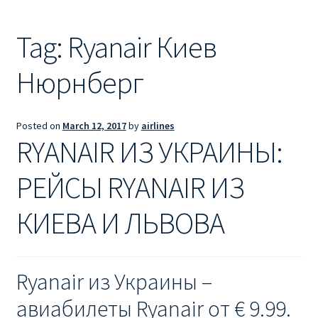
Ryanair из Лондона
Tag:
Ryanair Киев
RYANAIR ИЗ РИГИ
Нюрнберг
Ryanair из Стокгольма
RYANAIR ИЗ ТАЛЛИНА
Posted on
March 12, 2017
by
airlines
RYANAIR ИЗ УКРАИНЫ:
Ryanair из Тампере
РЕЙСЫ RYANAIR ИЗ
RYANAIR ИЗ ЧЕХИИ | ПРАГА, ОСТРАВА, ПАРДУБИЦЕ,
БРНО
КИЕВА И ЛЬВОВА
Ryanair изменение имени
Ryanair из Украины –
Ryanair изменения
авиабилеты Ryanair от € 9.99.