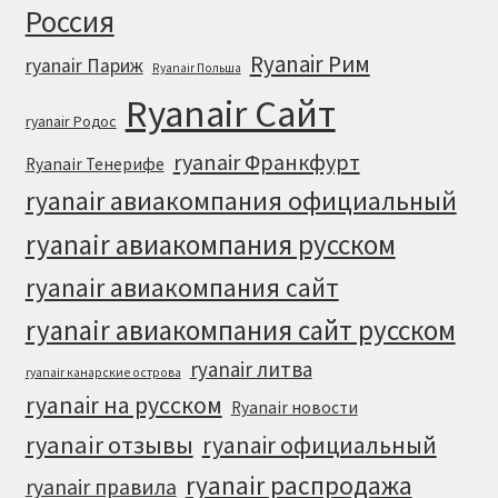
Россия
Ryanair Рим
ryanair Париж
Ryanair Польша
Ryanair Сайт
ryanair Родос
ryanair Франкфурт
Ryanair Тенерифе
ryanair авиакомпания официальный
ryanair авиакомпания русском
ryanair авиакомпания сайт
ryanair авиакомпания сайт русском
ryanair литва
ryanair канарские острова
ryanair на русском
Ryanair новости
ryanair отзывы
ryanair официальный
ryanair распродажа
ryanair правила