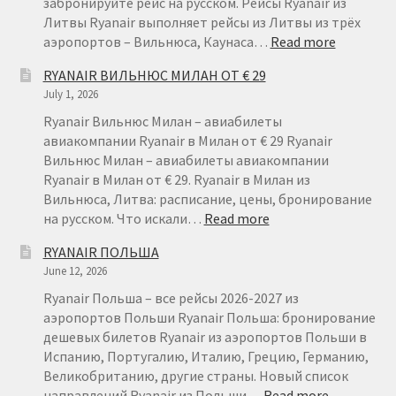
забронируйте рейс на русском. Рейсы Ryanair из
Литвы Ryanair выполняет рейсы из Литвы из трёх
:
аэропортов – Вильнюса, Каунаса…
Read more
RYANAIR
RYANAIR ВИЛЬНЮС МИЛАН ОТ € 29
ЛИТВА
July 1, 2026
–
ДЕШЕВЫ
Ryanair Вильнюс Милан – авиабилеты
АВИАБИ
авиакомпании Ryanair в Милан от € 29 Ryanair
ИЗ
Вильнюс Милан – авиабилеты авиакомпании
ЛИТВЫ
Ryanair в Милан от € 29. Ryanair в Милан из
Вильнюса, Литва: расписание, цены, бронирование
:
на русском. Что искали…
Read more
RYANAIR
RYANAIR ПОЛЬША
ВИЛЬНЮС
June 12, 2026
МИЛАН
ОТ
Ryanair Польша – все рейсы 2026-2027 из
€
аэропортов Польши Ryanair Польша: бронирование
29
дешевых билетов Ryanair из аэропортов Польши в
Испанию, Португалию, Италию, Грецию, Германию,
Великобританию, другие страны. Новый список
:
направлений Ryanair из Польши…
Read more