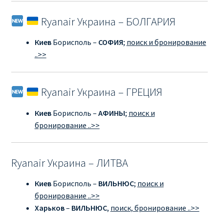
ДЕШЕВЫЕ АВИАБИЛЕТЫ В ВЕНУ
Ryanair Украина – БОЛГАРИЯ
ДЕШЕВЫЕ АВИАБИЛЕТЫ В ЛОНДОН
Киев
Борисполь –
СОФИЯ
;
поиск и бронирование
..>>
ДЕШЕВЫЕ АВИАБИЛЕТЫ В МИЛАН
ДЕШЕВЫЕ АВИАБИЛЕТЫ В ПАРИЖ
Ryanair Украина – ГРЕЦИЯ
ДЕШЕВЫЕ АВИАБИЛЕТЫ НА КИПР
Киев
Борисполь –
АФИНЫ
;
поиск и
бронирование ..>>
ИНФОРМАЦИЯ ДЛЯ ПАССАЖИРОВ
Ryanair Украина – ЛИТВА
ВЫБОР И БРОНИРОВАНИЯ МЕСТ В RYANAIR
Киев
Борисполь –
ВИЛЬНЮС
;
поиск и
ЗАДЕРЖКА, ОТМЕНА, ПЕРЕНОС РЕЙСОВ RYANAIR
бронирование ..>>
Харьков
–
ВИЛЬНЮС
,
поиск, бронирование ..>>
ИЗМЕНЕНИЕ БРОНИРОВАНИЯ