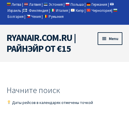
Литва
|
Латвия
|
Эстония
|
Польша
|
Германия
|
Израиль
|
Финляндия
|
Италия
|
Кипр
|
Черногория
|
Болгария
|
Чехия
|
Румыния
RYANAIR.COM.RU |
Skip
Skip
Menu
to
to
РАЙНЭЙР ОТ €15
navigation
content
Home
RYANAIR | ПОИСК АВИАБИЛЕТОВ
Начните поиск
RYANAIR PL ОТ € 9
Даты рейсов в календарях отмечены точкой
Ryanair Беларусь
Ryanair Германия