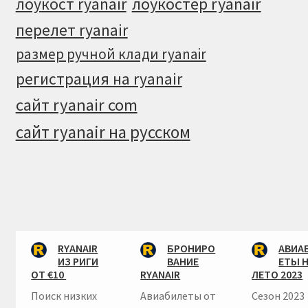
лоукостер ryanair
лоукост ryanair
перелет ryanair
размер ручной клади ryanair
регистрация на ryanair
сайт ryanair com
сайт ryanair на русском
RYANAIR
БРОНИРО
АВИА
ИЗ РИГИ
ВАНИЕ
ЕТЫ 
ОТ €10
RYANAIR
ЛЕТО 2023
Поиск низких
Авиабилеты от
Сезон 2023