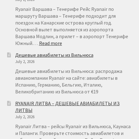
ОТ
€
Ryanair Варшава – Тенерифе Рейс Ryanair по
15
маршруту Варшава – Тенерифе подходит для
поездок на Канарские острова круглый год.
Основной вылет выполняется из аэропорта
Варшава Модлин, а прилет – в аэропорт Тенерифе
:
Южный.…
Read more
RYANAIR
Дешевые авиабилеты из Вильнюса
НА
July 2, 2026
ТЕНЕРИФЕ
ИЗ
Дешевые авиабилеты из Вильнюса: распродажа
ВАРШАВЫ
авиакомпании Ryanair на сайте: авиабилеты в
ОТ
Испанию, Германию, Бельгию, Италию,
€
Великобританию из Вильнюса от €19
49
RYANAIR ЛИТВА – ДЕШЕВЫЕ АВИАБИЛЕТЫ ИЗ
ЛИТВЫ
July 2, 2026
Ryanair Литва – рейсы Ryanair из Вильнюса, Каунаса
и Паланги. Проверьте стоимость авиабилетов и