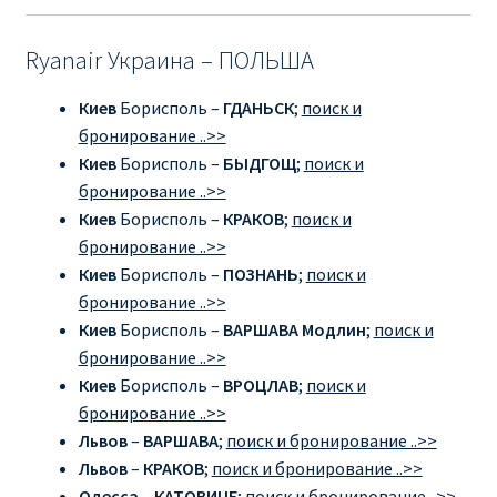
ПРАВИЛА RYANAIR В АЭРОПОРТУ И НА БОРТУ
Ryanair Украина – ПОЛЬША
Киев
Борисполь –
ГДАНЬСК
;
поиск и
ПРАВИЛА ПРОВОЗА БАГАЖА RYANAIR
бронирование ..>>
Киев
Борисполь –
БЫДГОЩ
;
поиск и
ПУТЕШЕСТВИЕ С ДЕТЬМИ И МЛАДЕНЦАМИ
бронирование ..>>
РЕЙСАМИ RYANAIR
Киев
Борисполь –
КРАКОВ
;
поиск и
бронирование ..>>
РЕГИСТРАЦИЯ НА РЕЙС И ДОКУМЕНТЫ ДЛЯ
Киев
Борисполь –
ПОЗНАНЬ
;
поиск и
ПУТЕШЕСТВИЯ РЕЙСАМИ RYANAIR
бронирование ..>>
Киев
Борисполь –
ВАРШАВА Модлин
;
поиск и
Информация по бронированию билетов Ryanair
бронирование ..>>
Киев
Борисполь –
ВРОЦЛАВ
;
поиск и
КАК НАЙТИ ДЕШЕВЫЙ БИЛЕТ
бронирование ..>>
Львов
–
ВАРШАВА
;
поиск и бронирование ..>>
Кипр
Львов
–
КРАКОВ
;
поиск и бронирование ..>>
Одесса
–
КАТОВИЦЕ
;
поиск и бронирование ..>>