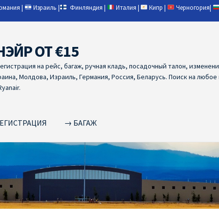
ермания
|
Израиль
|
Финляндия
|
Италия
|
Кипр
|
Черногория
|
НЭЙР ОТ €15
регистрация на рейс, багаж, ручная кладь, посадочный талон, изменен
раина, Молдова, Израиль, Германия, Россия, Беларусь. Поиск на любое
yanair.
ЕГИСТРАЦИЯ
→ БАГАЖ
NAIR PL ОТ € 9
Ryanair Беларусь
Ryanair Германия
Ryanair Грец
yanair из Варшавы
Ryanair из Вильнюса
Ryanair из Каунаса
Ryan
YANAIR ИЗ ТАЛЛИНА
Ryanair из Тампере
RYANAIR ИЗ ЧЕХИИ | 