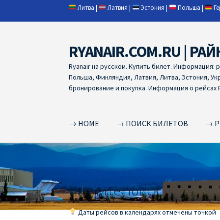
Литва
|
Латвия
|
Эстония
|
Польша
|
Г
RYANAIR.COM.RU | РАЙ
Skip
Skip
to
to
Ryanair на русском. Купить билет. Информация: 
navigation
content
Польша, Финляндия, Латвия, Литва, Эстония, Ук
бронирование и покупка. Информация о рейсах R
→ HOME
→ ПОИСК БИЛЕТОВ
→ Р
Home
RYANAIR | ПОИСК АВИАБИЛЕТОВ
RYA
RYANAIR ДОБАВИТЬ БАГАЖ
Ryanair зміни
R
Начните поиск
RYANAIR ИЗ РИГИ
Ryanair из Стокгольма
R
Даты рейсов в календарях отмечены точкой