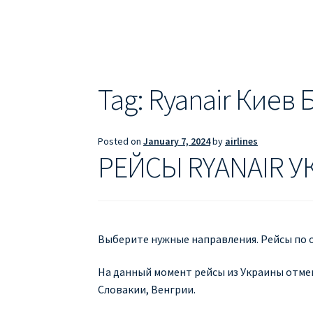
ДЕШЕВЫЕ АВИАБИЛЕТЫ В БАРСЕЛОНУ
Д
ДЕШЕВЫЕ АВИАБИЛЕТЫ В ВАРШАВУ
ДЕШ
ДЕШЕВЫЕ АВИАБИЛЕТЫ В ПАРИЖ
ДЕШЕВ
Tag:
Ryanair Киев
Информация по бронированию билетов Ry
Posted on
January 7, 2024
by
airlines
ПРАВИЛА РЕГИСТРАЦИИ
ПРИЛОЖЕНИЕ RY
РЕЙСЫ RYANAIR У
РЕГИСТРАЦИЯ НА РЕЙС RYANAIR
Регистра
Выберите нужные направления. Рейсы по о
На данный момент рейсы из Украины отме
Словакии, Венгрии.