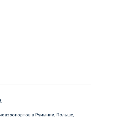
БУХАРЕСТ
ДОН
ДЕШЕВЫЕ АВИАБИЛЕТЫ В МИЛАН
В
ЕТЫ ДЕШЕВО
Милан
Париж
АНЭЙР НА РУССКОМ | КНФТФШК
 от € 9
Райнэйр на русском
О сайте
.
их аэропортов в Румынии, Польше,