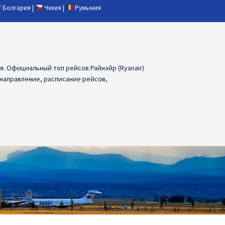
Болгария
|
Чехия
|
Румыния
ия. Официальный топ рейсов Райнэйр (Ryanair)
 направление, расписание рейсов,
ия
Ryanair дешевые авиабилеты
air из Лаппеенранты
Ryanair из Лондона
ПРАГА, ОСТРАВА, ПАРДУБИЦЕ, БРНО