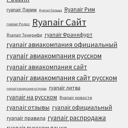
Ryanair Рим
ryanair Париж
Ryanair Польша
Ryanair Сайт
ryanair Родос
ryanair Франкфурт
Ryanair Тенерифе
ryanair авиакомпания официальный
ryanair авиакомпания русском
ryanair авиакомпания сайт
ryanair авиакомпания сайт русском
ryanair литва
ryanair канарские острова
ryanair на русском
Ryanair новости
ryanair отзывы
ryanair официальный
ryanair распродажа
ryanair правила
ryanair русском языке