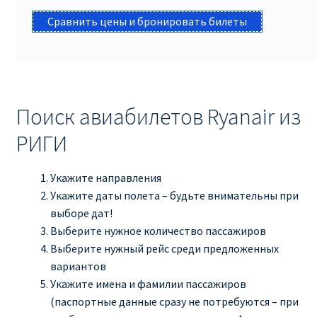
Сравнить цены и бронировать билеты
ПРАВИЛА RYANAIR В АЭРОПОРТУ И НА БОРТУ
ПРАВИЛА ПРОВОЗА БАГАЖА RYANAIR
ПУТЕШЕСТВИЕ С ДЕТЬМИ И МЛАДЕНЦАМИ
Поиск авиабилетов Ryanair из
РЕЙСАМИ RYANAIR
РИГИ
РЕГИСТРАЦИЯ НА РЕЙС И ДОКУМЕНТЫ ДЛЯ
Укажите направления
ПУТЕШЕСТВИЯ РЕЙСАМИ RYANAIR
Укажите даты полета – будьте внимательны при
выборе дат!
Информация по бронированию билетов Ryanair
Выберите нужное количество пассажиров
Выберите нужный рейс среди предложенных
КАК НАЙТИ ДЕШЕВЫЙ БИЛЕТ
вариантов
Укажите имена и фамилии пассажиров
Кипр
(паспортные данные сразу не потребуются – при