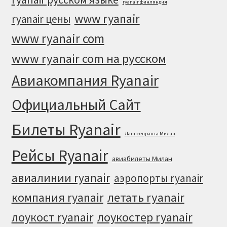
ryanair финляндия
www ryanair
ryanair цены
www ryanair com
www ryanair com на русском
Авиакомпания Ryanair
Официальный Cайт
Билеты Ryanair
Лаппеенранта Милан
Рейсы Ryanair
авиабилеты Милан
авиалинии ryanair
аэропорты ryanair
летать ryanair
компания ryanair
лоукостер ryanair
лоукост ryanair