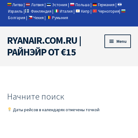
Литва
|
Латвия
|
Эстония
|
Польша
|
Германия
|
Израиль
|
Финляндия
|
Италия
|
Кипр
|
Черногория
|
Болгария
|
Чехия
|
Румыния
RYANAIR.COM.RU |
Skip
Skip
Menu
to
to
РАЙНЭЙР ОТ €15
navigation
content
Home
RYANAIR | ПОИСК АВИАБИЛЕТОВ
Начните поиск
RYANAIR PL ОТ € 9
Даты рейсов в календарях отмечены точкой
Ryanair Беларусь
Ryanair Германия