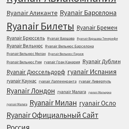
Ryanair Барселона
Ryanair Аликанте
Ryanair Билеты
Ryanair Бремен
Ryanair Брюссель
Ryanair Варшава
Ryanair Варшава Тенерифе
Ryanair Вильнюс
Ryanair Вильнюс Барселона
Ryanair Вильнюс Милан
Ryanair Вильнюс Париж
Ryanair Дублин
ryanair Гран Канария
Ryanair Вильнюс Рим
ryanair Испания
Ryanair Дюссельдорф
ryanair Каунас
ryanair Лаппеенранта
ryanair Ливерпуль
Ryanair Лондон
ryanair Малага
ryanair Мальорка
Ryanair Милан
ryanair Осло
ryanair Мальта
Ryanair Официальный Cайт
Россия