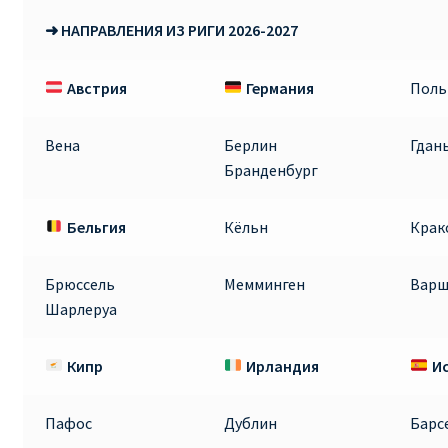
➜ НАПРАВЛЕНИЯ ИЗ РИГИ 2026-2027
RYANAIR.COM НА РУССКОМ – кнфтфшкюсщь
Австрия
Германия
Пол
Авиабилеты Ryanair на Тенерифе от €15
АВИАБИЛЕТЫ RYANAIR ОТ € 12
Вена
Берлин
Гдан
Бранденбург
АВИАБИЛЕТЫ ВИЛЬНЮС БАРСЕЛОНА
Бельгия
Кёльн
Крак
АВИАБИЛЕТЫ ХЕЛЬСИНКИ МИЛАН
Брюссель
Мемминген
Варш
Акции RYANAIR из Варшавы
Шарлеруа
Акции RYANAIR из Вильнюса
Кипр
Ирландия
И
Акции RYANAIR из Каунаса
Пафос
Дублин
Барс