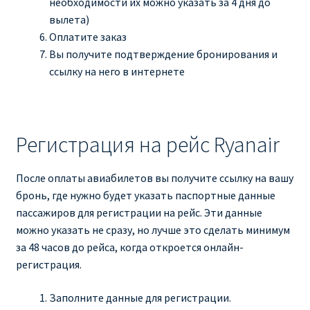
необходимости их можно указать за 4 дня до
КУПИТЬ АВИАБИЛЕТЫ ДЕШЕВО
вылета)
Оплатите заказ
Милан
Вы получите подтверждение бронирования и
ссылку на него в интернете
Париж
ПРАВИЛА РЕГИСТРАЦИИ
Регистрация на рейс Ryanair
ПРИЛОЖЕНИЕ RYANAIR НА РУССКОМ
После оплаты авиабилетов вы получите ссылку на вашу
бронь, где нужно будет указать паспортные данные
ПРОВОЗ БАГАЖА RYANAIR – ПРАВИЛА
пассажиров для регистрации на рейс. Эти данные
можно указать не сразу, но лучше это сделать минимум
РАЙАНЭЙР НА РУССКОМ | КНФТФШК
за 48 часов до рейса, когда откроется онлайн-
регистрация.
РЕГИСТРАЦИЯ НА РЕЙС RYANAIR
Заполните данные для регистрации.
Регистрация ребенка на рейс RYANAIR