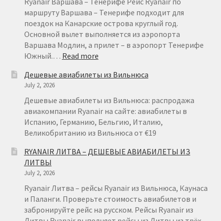
€
Ryanair Варшава – Тенерифе Рейс Ryanair по
15
маршруту Варшава – Тенерифе подходит для
поездок на Канарские острова круглый год.
Основной вылет выполняется из аэропорта
Варшава Модлин, а прилет – в аэропорт Тенерифе
:
Южный.…
Read more
RYANAIR
Дешевые авиабилеты из Вильнюса
НА
July 2, 2026
ТЕНЕРИФЕ
ИЗ
Дешевые авиабилеты из Вильнюса: распродажа
ВАРШАВЫ
авиакомпании Ryanair на сайте: авиабилеты в
ОТ
Испанию, Германию, Бельгию, Италию,
€
Великобританию из Вильнюса от €19
49
RYANAIR ЛИТВА – ДЕШЕВЫЕ АВИАБИЛЕТЫ ИЗ
ЛИТВЫ
July 2, 2026
Ryanair Литва – рейсы Ryanair из Вильнюса, Каунаса
и Паланги. Проверьте стоимость авиабилетов и
забронируйте рейс на русском. Рейсы Ryanair из
Литвы Ryanair выполняет рейсы из Литвы из трёх