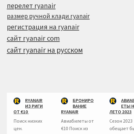
перелет ryanair
размер ручной клади ryanair
регистрация на ryanair
сайт ryanair com
сайт ryanair на русском
RYANAIR
БРОНИРО
АВИА
ИЗ РИГИ
ВАНИЕ
ЕТЫ 
ОТ €10
RYANAIR
ЛЕТО 2023
Поиск низких
Авиабилеты от
Сезон 2023
цен.
€10 Поиск из
обещает б