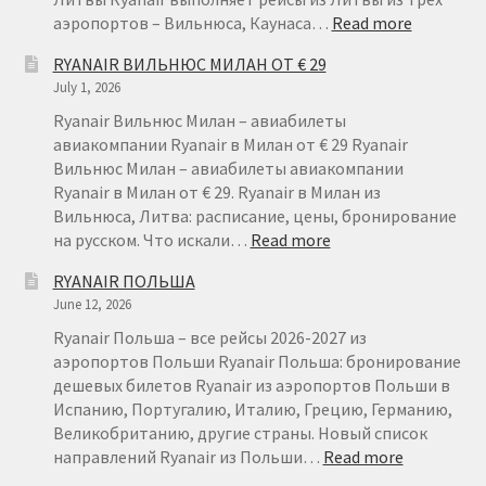
:
аэропортов – Вильнюса, Каунаса…
Read more
RYANAIR
RYANAIR ВИЛЬНЮС МИЛАН ОТ € 29
ЛИТВА
July 1, 2026
–
ДЕШЕВЫ
Ryanair Вильнюс Милан – авиабилеты
АВИАБИ
авиакомпании Ryanair в Милан от € 29 Ryanair
ИЗ
Вильнюс Милан – авиабилеты авиакомпании
ЛИТВЫ
Ryanair в Милан от € 29. Ryanair в Милан из
Вильнюса, Литва: расписание, цены, бронирование
:
на русском. Что искали…
Read more
RYANAIR
RYANAIR ПОЛЬША
ВИЛЬНЮС
June 12, 2026
МИЛАН
ОТ
Ryanair Польша – все рейсы 2026-2027 из
€
аэропортов Польши Ryanair Польша: бронирование
29
дешевых билетов Ryanair из аэропортов Польши в
Испанию, Португалию, Италию, Грецию, Германию,
Великобританию, другие страны. Новый список
:
направлений Ryanair из Польши…
Read more
RYANAIR