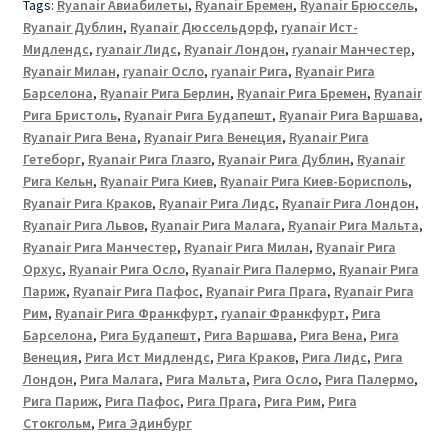
Tags:
Ryanair Авиабилеты
,
Ryanair Бремен
,
Ryanair Брюссель
,
Ryanair Дублин
,
Ryanair Дюссельдорф
,
ryanair Ист-
Мидлендс
,
ryanair Лидс
,
Ryanair Лондон
,
ryanair Манчестер
,
Ryanair Милан
,
ryanair Осло
,
ryanair Рига
,
Ryanair Рига
Барселона
,
Ryanair Рига Берлин
,
Ryanair Рига Бремен
,
Ryanair
Рига Бристоль
,
Ryanair Рига Будапешт
,
Ryanair Рига Варшава
,
Ryanair Рига Вена
,
Ryanair Рига Венеция
,
Ryanair Рига
Гетеборг
,
Ryanair Рига Глазго
,
Ryanair Рига Дублин
,
Ryanair
Рига Кельн
,
Ryanair Рига Киев
,
Ryanair Рига Киев-Борисполь
,
Ryanair Рига Краков
,
Ryanair Рига Лидс
,
Ryanair Рига Лондон
,
Ryanair Рига Львов
,
Ryanair Рига Малага
,
Ryanair Рига Мальта
,
Ryanair Рига Манчестер
,
Ryanair Рига Милан
,
Ryanair Рига
Орхус
,
Ryanair Рига Осло
,
Ryanair Рига Палермо
,
Ryanair Рига
Париж
,
Ryanair Рига Пафос
,
Ryanair Рига Прага
,
Ryanair Рига
Рим
,
Ryanair Рига Франкфурт
,
ryanair Франкфурт
,
Рига
Барселона
,
Рига Будапешт
,
Рига Варшава
,
Рига Вена
,
Рига
Венеция
,
Рига Ист Мидлендс
,
Рига Краков
,
Рига Лидс
,
Рига
Лондон
,
Рига Малага
,
Рига Мальта
,
Рига Осло
,
Рига Палермо
,
Рига Париж
,
Рига Пафос
,
Рига Прага
,
Рига Рим
,
Рига
Стокгольм
,
Рига Эдинбург