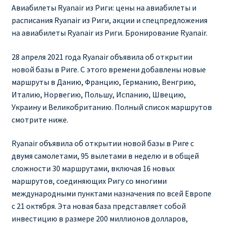
Ryanair изменить дату
Авиабилеты Ryanair из Риги: цены на авиабилеты и
расписания Ryanair из Риги, акции и спецпредложения
Ryanair изменить фамилию
на авиабилеты Ryanair из Риги. Бронирование Ryanair.
28 апреля 2021 года Ryanair объявила об открытии
Ryanair Испания
новой базы в Риге. С этого времени добавлены новые
маршруты в Данию, Францию, Германию, Венгрию,
RYANAIR ИТАЛИЯ
Италию, Норвегию, Польшу, Испанию, Швецию,
Украину и Великобританию. Полный список маршрутов
RYANAIR КУПИТЬ БИЛЕТЫ ENGLISH
смотрите ниже.
Ryanair направления, акции
Ryanair объявила об открытии новой базы в Риге с
двумя самолетами, 95 вылетами в неделю и в общей
Ryanair онлайн регистрация
сложности 30 маршрутами, включая 16 новых
маршрутов, соединяющих Ригу со многими
Ryanair ошибка в фамилии, имени
международными пунктами назначения по всей Европе
с 21 октября. Эта новая база представляет собой
Ryanair пересадки
инвестицию в размере 200 миллионов долларов,