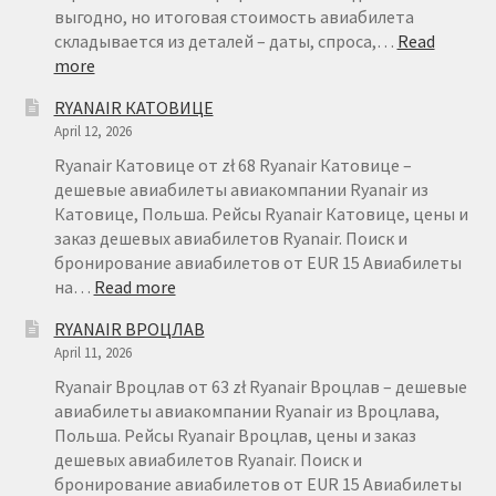
выгодно, но итоговая стоимость авиабилета
складывается из деталей – даты, спроса,…
Read
:
more
БРОНИРОВАНИЕ
RYANAIR КАТОВИЦЕ
АВИАБИЛЕТОВ
April 12, 2026
RYANAIR
–
Ryanair Катовице от zł 68 Ryanair Катовице –
FAQ
дешевые авиабилеты авиакомпании Ryanair из
Катовице, Польша. Рейсы Ryanair Катовице, цены и
заказ дешевых авиабилетов Ryanair. Поиск и
бронирование авиабилетов от EUR 15 Авиабилеты
:
на…
Read more
RYANAIR
RYANAIR ВРОЦЛАВ
КАТОВИЦЕ
April 11, 2026
Ryanair Вроцлав от 63 zł Ryanair Вроцлав – дешевые
авиабилеты авиакомпании Ryanair из Вроцлава,
Польша. Рейсы Ryanair Вроцлав, цены и заказ
дешевых авиабилетов Ryanair. Поиск и
бронирование авиабилетов от EUR 15 Авиабилеты