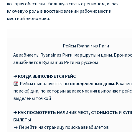
которая обеспечит большую связь с регионом, играя
ключевую роль в восстановлении рабочих мест и
RYANAIR ПОДГОРИЦА, ЧЕРНОГОРИЯ
местной экономики.
Ryanair Польша
RYANAIR ПОРТУГАЛИЯ
Рейсы Ryanair из Риги
Авиабилеты Ryanair из Риги: маршруты и цены. Бронир
RYANAIR ПОСАДОЧНЫЙ ТАЛОН – BOARDING PASS
авиабилетов Ryanair из Риги на русском
Ryanair Россия
➜ КОГДА ВЫПОЛНЯЕТСЯ РЕЙС
Рейсы выполняются
по определенным дням
. В кале
RYANAIR ТЕЛЬ-АВИВ, ЭЙЛАТ, ИЗРАИЛЬ
поиске) дни, по которым авиакомпания выполняет рейс
выделены точкой
RYANAIR УКРАИНА | АВИАБИЛЕТЫ ОТ €15
➜ КАК ПОСМОТРЕТЬ НАЛИЧИЕ МЕСТ, СТОИМОСТЬ И КУ
БИЛЕТЫ
Ryanair Україна из Киева, Одессы, Львова, Харькова,
→ Перейти на страницу поиска авиабилетов
Херсона от € 15