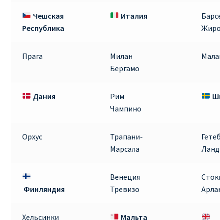
Аликанте
Чешская
Италия
Барс
Республика
Жир
Барселона
Прага
Милан
Мала
БИЛЕТЫ RYANAIR | ПОИСК ЛУЧШЕЙ ЦЕНЫ |
Бергамо
БРОНИРОВАНИЕ
Дания
Рим
Ш
БИЛЕТЫ RYANAIR НА ЗАВТРА КУПИТЬ ОНЛАЙН
Чампино
ДЕШЕВЫЕ АВИАБИЛЕТЫ В БАРСЕЛОНУ
Орхус
Трапани-
Гете
Марсала
Ланд
ДЕШЕВЫЕ АВИАБИЛЕТЫ В БЕРЛИН
ДЕШЕВЫЕ АВИАБИЛЕТЫ В БУХАРЕСТ
Венеция
Сток
Финляндия
Тревизо
Арла
ДЕШЕВЫЕ АВИАБИЛЕТЫ В ВАРШАВУ
Хельсинки
Мальта