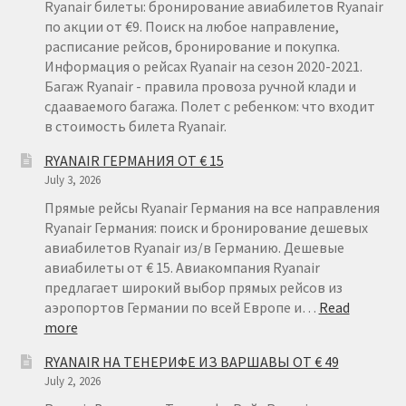
Ryanair билеты: бронирование авиабилетов Ryanair
по акции от €9. Поиск на любое направление,
расписание рейсов, бронирование и покупка.
Информация о рейсах Ryanair на сезон 2020-2021.
Багаж Ryanair - правила провоза ручной клади и
сдааваемого багажа. Полет с ребенком: что входит
в стоимость билета Ryanair.
RYANAIR ГЕРМАНИЯ ОТ € 15
July 3, 2026
Прямые рейсы Ryanair Германия на все направления
Ryanair Германия: поиск и бронирование дешевых
авиабилетов Ryanair из/в Германию. Дешевые
авиабилеты от € 15. Авиакомпания Ryanair
предлагает широкий выбор прямых рейсов из
аэропортов Германии по всей Европе и…
Read
:
more
RYANAIR
RYANAIR НА ТЕНЕРИФЕ ИЗ ВАРШАВЫ ОТ € 49
ГЕРМАНИЯ
July 2, 2026
ОТ