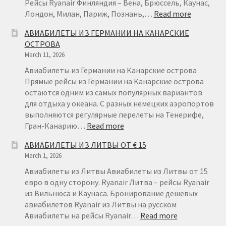
Рейсы Ryanair Финляндия – Вена, Брюссель, Каунас,
:
Лондон, Милан, Париж, Познань,…
Read more
АВИАБИ
АВИАБИЛЕТЫ ИЗ ГЕРМАНИИ НА КАНАРСКИЕ
ИЗ
ОСТРОВА
ФИНЛЯН
March 11, 2026
ОТ
€22
Авиабилеты из Германии на Канарские острова
Прямые рейсы из Германии на Канарские острова
остаются одним из самых популярных вариантов
для отдыха у океана. С разных немецких аэропортов
выполняются регулярные перелеты на Тенерифе,
:
Гран-Канарию…
Read more
АВИАБИЛЕТЫ
АВИАБИЛЕТЫ ИЗ ЛИТВЫ ОТ € 15
ИЗ
March 1, 2026
ГЕРМАНИИ
НА
Авиабилеты из Литвы Авиабилеты из Литвы от 15
КАНАРСКИЕ
евро в одну сторону. Ryanair Литва – рейсы Ryanair
ОСТРОВА
из Вильнюса и Каунаса. Бронирование дешевых
авиабилетов Ryanair из Литвы на русском
:
Авиабилеты на рейсы Ryanair…
Read more