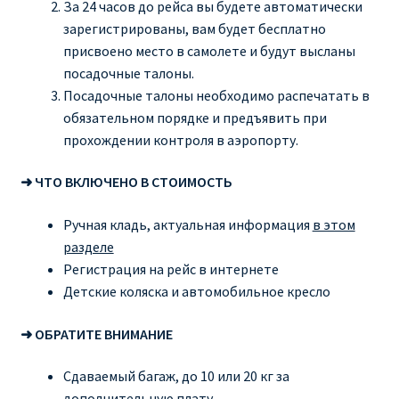
За 24 часов до рейса вы будете автоматически
зарегистрированы, вам будет бесплатно
Рим
присвоено место в самолете и будут высланы
посадочные талоны.
Рождественские направления от € 9
Посадочные талоны необходимо распечатать в
обязательном порядке и предъявить при
Райнэйр на русском
прохождении контроля в аэропорту.
➜ ЧТО ВКЛЮЧЕНО В СТОИМОСТЬ
О сайте
Ручная кладь, актуальная информация
в этом
разделе
Регистрация на рейс в интернете
Детские коляска и автомобильное кресло
➜ ОБРАТИТЕ ВНИМАНИЕ
Сдаваемый багаж, до 10 или 20 кг за
дополнительную плату