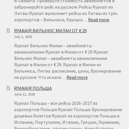
и Паланги. Проверьте стоимость авиабилетов и
забронируйте рейс на русском. Рейсы Ryanair из
Литвы Ryanair выполняет рейсы из Литвы из трёх
:
аэропортов – Вильнюса, Каунаса…
Read more
RYANAIR
RYANAIR ВИЛЬНЮС МИЛАН ОТ € 29
ЛИТВА
July 1, 2026
–
ДЕШЕВЫ
Ryanair Вильнюс Милан – авиабилеты
АВИАБИ
авиакомпании Ryanair в Милан от € 29 Ryanair
ИЗ
Вильнюс Милан – авиабилеты авиакомпании
ЛИТВЫ
Ryanair в Милан от € 29. Ryanair в Милан из
Вильнюса, Литва: расписание, цены, бронирование
:
на русском. Что искали…
Read more
RYANAIR
RYANAIR ПОЛЬША
ВИЛЬНЮС
June 12, 2026
МИЛАН
ОТ
Ryanair Польша – все рейсы 2026-2027 из
€
аэропортов Польши Ryanair Польша: бронирование
29
дешевых билетов Ryanair из аэропортов Польши в
Испанию, Португалию, Италию, Грецию, Германию,
Великобританию, другие страны. Новый список