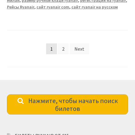
Милан
,
размер ручной клади ryanair
,
регистрация на ryanair
,
Рейсы Ryanair
,
сайт ryanair com
,
сайт ryanair на русском
Posts
1
2
Next
pagination
Нажмите, чтобы начать поиск
билетов