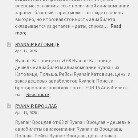
впервые, ознакомьтесь с политикой авиакомпании
заранее: базовый тариф может выглядеть очень
выгодно, но итоговая стоимость авиабилета
складывается из деталей – даты, спроса,…
Read
:
more
БРОНИРОВАНИЕ
RYANAIR КАТОВИЦЕ
АВИАБИЛЕТОВ
April 12, 2026
RYANAIR
–
Ryanair Катовице от zł 68 Ryanair Катовице –
FAQ
дешевые авиабилеты авиакомпании Ryanair из
Катовице, Польша. Рейсы Ryanair Катовице, цены и
заказ дешевых авиабилетов Ryanair. Поиск и
бронирование авиабилетов от EUR 15 Авиабилеты
:
на…
Read more
RYANAIR
RYANAIR ВРОЦЛАВ
КАТОВИЦЕ
April 11, 2026
Ryanair Вроцлав от 63 zł Ryanair Вроцлав – дешевые
авиабилеты авиакомпании Ryanair из Вроцлава,
Польша. Рейсы Ryanair Вроцлав, цены и заказ