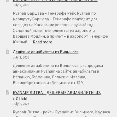
ГЕРМАНИЯ
July 2, 2026
ОТ
€
Ryanair Варшава – Тенерифе Рейс Ryanair по
15
маршруту Варшава – Тенерифе подходит для
поездок на Канарские острова круглый год.
Основной вылет выполняется из аэропорта
Варшава Модлин, а прилет – в аэропорт Тенерифе
:
Южный.…
Read more
RYANAIR
Дешевые авиабилеты из Вильнюса
НА
July 2, 2026
ТЕНЕРИФЕ
ИЗ
Дешевые авиабилеты из Вильнюса: распродажа
ВАРШАВЫ
авиакомпании Ryanair на сайте: авиабилеты в
ОТ
Испанию, Германию, Бельгию, Италию,
€
Великобританию из Вильнюса от €19
49
RYANAIR ЛИТВА – ДЕШЕВЫЕ АВИАБИЛЕТЫ ИЗ
ЛИТВЫ
July 2, 2026
Ryanair Литва – рейсы Ryanair из Вильнюса, Каунаса