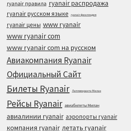
ryanair распродажа
ryanair правила
ryanair русском языке
ryanair финляндия
www ryanair
ryanair цены
www ryanair com
www ryanair com на русском
Авиакомпания Ryanair
Официальный Cайт
Билеты Ryanair
Лаппеенранта Милан
Рейсы Ryanair
авиабилеты Милан
авиалинии ryanair
аэропорты ryanair
летать ryanair
компания ryanair