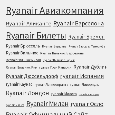
Ryanair Авиакомпания
Ryanair Барселона
Ryanair Аликанте
Ryanair Билеты
Ryanair Бремен
Ryanair Брюссель
Ryanair Варшава
Ryanair Варшава Тенерифе
Ryanair Вильнюс
Ryanair Вильнюс Барселона
Ryanair Вильнюс Милан
Ryanair Вильнюс Париж
Ryanair Дублин
ryanair Гран Канария
Ryanair Вильнюс Рим
ryanair Испания
Ryanair Дюссельдорф
ryanair Каунас
ryanair Лаппеенранта
ryanair Ливерпуль
Ryanair Лондон
ryanair Малага
ryanair Мальорка
Ryanair Милан
ryanair Осло
ryanair Мальта
Ryanair Официальный Cайт