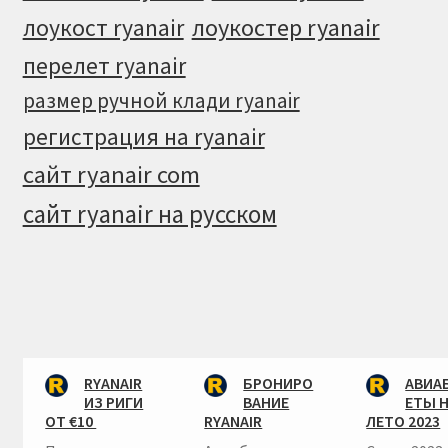
лоукостер ryanair
лоукост ryanair
перелет ryanair
размер ручной клади ryanair
регистрация на ryanair
сайт ryanair com
сайт ryanair на русском
RYANAIR
БРОНИРО
АВИА
ИЗ РИГИ
ВАНИЕ
ЕТЫ 
ОТ €10
RYANAIR
ЛЕТО 2023