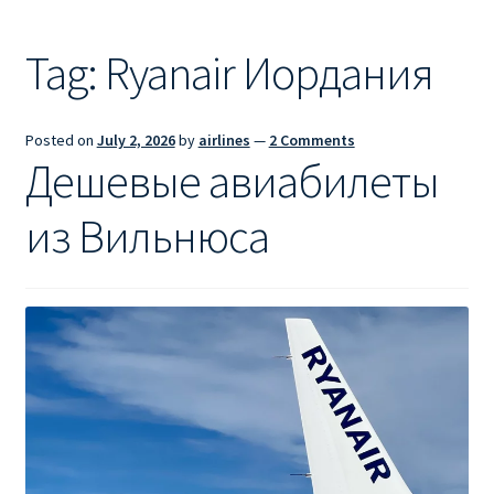
Ryanair из Лондона
Tag:
Ryanair Иордания
RYANAIR ИЗ РИГИ
Ryanair из Стокгольма
Posted on
July 2, 2026
by
airlines
—
2 Comments
Дешевые авиабилеты
RYANAIR ИЗ ТАЛЛИНА
из Вильнюса
Ryanair из Тампере
RYANAIR ИЗ ЧЕХИИ | ПРАГА, ОСТРАВА, ПАРДУБИЦЕ,
БРНО
Ryanair изменение имени
Ryanair изменения