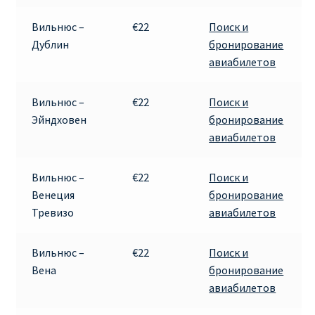
КУПИТЬ АВИАБИЛЕТЫ ДЕШЕВО
Вильнюс –
€22
Поиск и
Дублин
бронирование
Милан
авиабилетов
Париж
Вильнюс –
€22
Поиск и
Эйндховен
бронирование
ПРАВИЛА РЕГИСТРАЦИИ
авиабилетов
ПРИЛОЖЕНИЕ RYANAIR НА РУССКОМ
Вильнюс –
€22
Поиск и
Венеция
бронирование
ПРОВОЗ БАГАЖА RYANAIR – ПРАВИЛА
Тревизо
авиабилетов
РАЙАНЭЙР НА РУССКОМ | КНФТФШК
Вильнюс –
€22
Поиск и
Вена
бронирование
РЕГИСТРАЦИЯ НА РЕЙС RYANAIR
авиабилетов
Регистрация ребенка на рейс RYANAIR