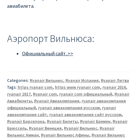
авиабилета.
Аэропорт Вильнюса:
Официальный сайт..>>
Categories:
Ryanair Вильнюс
,
Ryanair Испания
,
Ryanair Литва
Tags:
https ryanair com
,
https www ryanair com
,
ryanair 2016
,
ryanair 2017
,
Ryanair com
,
ryanair com официальный
,
Ryanair
Авиабилеты
,
Ryanair Авиакомпания
,
ryanair авиакомпания
официальный
,
ryanair авиакомпания русском
,
ryanair
авиакомпания сайт
,
ryanair авиакомпания сайт русском
,
Ryanair Барселона
,
Ryanair Билеты
,
Ryanair Бремен
,
Ryanair
Брюссель
,
Ryanair Венеция
,
Ryanair Вильнюс
,
Ryanair
Вильнюс Амман
,
Ryanair Вильнюс Афины
,
Ryanair Вильнюс