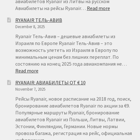
авиабилетов Ryanair из Литвы на русском
:
Авиабилеты на рейсы Ryanair…
Read more
АВИАБИЛЕТ
RYANAIR ТЕЛЬ-АВИВ
ИЗ
December 8, 2025
ЛИТВЫ
ОТ
Ryanair Тель-Авив – дешевые авиабилеты из
€
Израиля по Европе Ryanair Тель-Авив – это
15
возможность улететь из Израиля в Европу по
минимальным ценам без лишних переплат. По
состоянию на конец 2025 года авиакомпания не…
:
Read more
RYANAIR
RYANAIR: АВИАБИЛЕТЫ ОТ € 10
ТЕЛЬ-
November 7, 2025
АВИВ
Рейсы Ryanair, новое расписание на 2018 год, поиск,
бронирование авиабилетов Ryanair по акции за €9.
Популярные маршруты Ryanair, бронирование
авиабилетов Ryanair из Польши, Литвы, Латвии,
Эстонии, Финляндии, Германии. Новые нормы
провоза багажа, регистрация на рейс, официальная