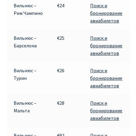
Вильнюс –
€24
Поиск и
Рим Чампино
бронирование
Рим
авиабилетов
Рождественские направления от € 9
Вильнюс –
€25
Поиск и
Барселона
бронирование
Райнэйр на русском
авиабилетов
О сайте
Вильнюс –
€26
Поиск и
Турин
бронирование
авиабилетов
Вильнюс –
€28
Поиск и
Мальта
бронирование
авиабилетов
Вильнюс –
€92
Поиск и