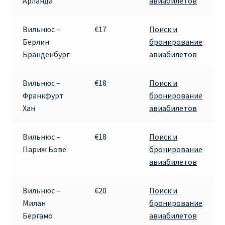
Арланда
авиабилетов
ПРАВИЛА RYANAIR В АЭРОПОРТУ И НА БОРТУ
Вильнюс –
€17
Поиск и
Берлин
бронирование
ПРАВИЛА ПРОВОЗА БАГАЖА RYANAIR
Бранденбург
авиабилетов
ПУТЕШЕСТВИЕ С ДЕТЬМИ И МЛАДЕНЦАМИ
Вильнюс –
€18
Поиск и
РЕЙСАМИ RYANAIR
Франкфурт
бронирование
Хан
авиабилетов
РЕГИСТРАЦИЯ НА РЕЙС И ДОКУМЕНТЫ ДЛЯ
ПУТЕШЕСТВИЯ РЕЙСАМИ RYANAIR
Вильнюс –
€18
Поиск и
Париж Бове
бронирование
Информация по бронированию билетов Ryanair
авиабилетов
КАК НАЙТИ ДЕШЕВЫЙ БИЛЕТ
Вильнюс –
€20
Поиск и
Милан
бронирование
Кипр
Бергамо
авиабилетов