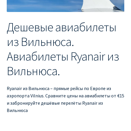
Ryanair изменить дату
Ryanair изменить фамилию
Дешевые авиабилеты
Ryanair Испания
из Вильнюса.
RYANAIR ИТАЛИЯ
Авиабилеты Ryanair из
RYANAIR КУПИТЬ БИЛЕТЫ ENGLISH
Вильнюса.
Ryanair направления, акции
Ryanair из Вильнюса – прямые рейсы по Европе из
Ryanair онлайн регистрация
аэропорта Vilnius. Сравните цены на авиабилеты от €15
и забронируйте дешёвые перелёты Ryanair из
Вильнюса
Ryanair ошибка в фамилии, имени
Ryanair пересадки