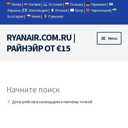
Литва
|
Латвия
|
Эстония
|
Польша
|
Германия
|
Израиль
|
Финляндия
|
Италия
|
Кипр
|
Черногория
|
Болгария
|
Чехия
|
Румыния
RYANAIR.COM.RU |
Skip
Skip
Menu
to
to
РАЙНЭЙР ОТ €15
navigation
content
Home
RYANAIR | ПОИСК АВИАБИЛЕТОВ
Начните поиск
RYANAIR PL ОТ € 9
Даты рейсов в календарях отмечены точкой
Ryanair Беларусь
Ryanair Германия