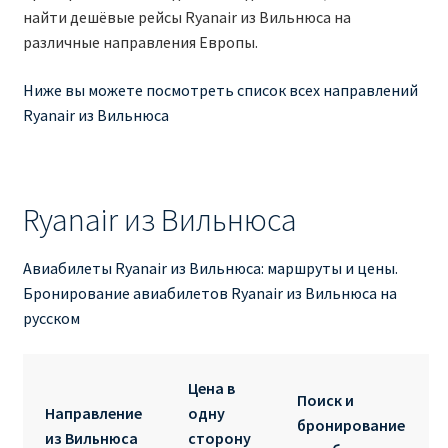
Аликанте
найти дешёвые рейсы Ryanair из Вильнюса на
различные направления Европы.
Барселона
Ниже вы можете посмотреть список всех направлений
Ryanair из Вильнюса
БИЛЕТЫ RYANAIR | ПОИСК ЛУЧШЕЙ ЦЕНЫ |
БРОНИРОВАНИЕ
БИЛЕТЫ RYANAIR НА ЗАВТРА КУПИТЬ ОНЛАЙН
Ryanair из Вильнюса
ДЕШЕВЫЕ АВИАБИЛЕТЫ В БАРСЕЛОНУ
Авиабилеты Ryanair из Вильнюса: маршруты и цены.
Бронирование авиабилетов Ryanair из Вильнюса на
ДЕШЕВЫЕ АВИАБИЛЕТЫ В БЕРЛИН
русском
ДЕШЕВЫЕ АВИАБИЛЕТЫ В БУХАРЕСТ
Цена в
Поиск и
ДЕШЕВЫЕ АВИАБИЛЕТЫ В ВАРШАВУ
Направление
одну
бронирование
из Вильнюса
сторону