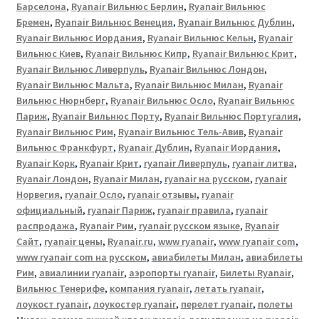
Барселона
,
Ryanair Вильнюс Берлин
,
Ryanair Вильнюс
Бремен
,
Ryanair Вильнюс Венеция
,
Ryanair Вильнюс Дублин
,
Ryanair Вильнюс Иордания
,
Ryanair Вильнюс Кельн
,
Ryanair
Вильнюс Киев
,
Ryanair Вильнюс Кипр
,
Ryanair Вильнюс Крит
,
Ryanair Вильнюс Ливерпуль
,
Ryanair Вильнюс Лондон
,
Ryanair Вильнюс Мальта
,
Ryanair Вильнюс Милан
,
Ryanair
Вильнюс Нюрнберг
,
Ryanair Вильнюс Осло
,
Ryanair Вильнюс
Париж
,
Ryanair Вильнюс Порту
,
Ryanair Вильнюс Португалия
,
Ryanair Вильнюс Рим
,
Ryanair Вильнюс Тель-Авив
,
Ryanair
Вильнюс Франкфурт
,
Ryanair Дублин
,
Ryanair Иордания
,
Ryanair Корк
,
Ryanair Крит
,
ryanair Ливерпуль
,
ryanair литва
,
Ryanair Лондон
,
Ryanair Милан
,
ryanair на русском
,
ryanair
Норвегия
,
ryanair Осло
,
ryanair отзывы
,
ryanair
официальный
,
ryanair Париж
,
ryanair правила
,
ryanair
распродажа
,
Ryanair Рим
,
ryanair русском языке
,
Ryanair
Сайт
,
ryanair цены
,
Ryanair.ru
,
www ryanair
,
www ryanair com
,
www ryanair com на русском
,
авиабилеты Милан
,
авиабилеты
Рим
,
авиалинии ryanair
,
аэропорты ryanair
,
Билеты Ryanair
,
Вильнюс Тенерифе
,
компания ryanair
,
летать ryanair
,
лоукост ryanair
,
лоукостер ryanair
,
перелет ryanair
,
полеты