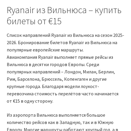
Ryanair из Вильнюса – купить
RYANAIR ПОДГОРИЦА, ЧЕРНОГОРИЯ
билеты от €15
Ryanair Польша
Список направлений Ryanair из Вильнюса на сезон 2025-
RYANAIR ПОРТУГАЛИЯ
2026. Бронирование билетов Ryanair из Вильнюса на
популярные европейские маршруты.
Авиакомпания Ryanair выполняет прямые рейсы из
RYANAIR ПОСАДОЧНЫЙ ТАЛОН – BOARDING PASS
Вильнюса в десятки городов Европы. Среди
популярных направлений – Лондон, Милан, Берлин,
Ryanair Россия
Рим, Барселона, Брюссель, Копенгаген и другие
крупные города. Благодаря модели лоукост-
RYANAIR ТЕЛЬ-АВИВ, ЭЙЛАТ, ИЗРАИЛЬ
перевозчика стоимость перелётов часто начинается
от €15 в одну сторону.
RYANAIR УКРАИНА | АВИАБИЛЕТЫ ОТ €15
Из аэропорта Вильнюса выполняется большое
Ryanair Україна из Киева, Одессы, Львова, Харькова,
количество рейсов как в Западную, так и в Южную
Херсона от € 15
Европу. Многие маршруты работают круглый год, а в