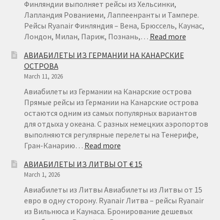
Финляндии выполняет рейсы из Хельсинки,
Лапландия Рованиеми, Лаппеенранты и Тампере.
Рейсы Ryanair Финляндия – Вена, Брюссель, Каунас,
:
Лондон, Милан, Париж, Познань,…
Read more
АВИАБИ
АВИАБИЛЕТЫ ИЗ ГЕРМАНИИ НА КАНАРСКИЕ
ИЗ
ОСТРОВА
ФИНЛЯН
March 11, 2026
ОТ
€22
Авиабилеты из Германии на Канарские острова
Прямые рейсы из Германии на Канарские острова
остаются одним из самых популярных вариантов
для отдыха у океана. С разных немецких аэропортов
выполняются регулярные перелеты на Тенерифе,
:
Гран-Канарию…
Read more
АВИАБИЛЕТЫ
АВИАБИЛЕТЫ ИЗ ЛИТВЫ ОТ € 15
ИЗ
March 1, 2026
ГЕРМАНИИ
НА
Авиабилеты из Литвы Авиабилеты из Литвы от 15
КАНАРСКИЕ
евро в одну сторону. Ryanair Литва – рейсы Ryanair
ОСТРОВА
из Вильнюса и Каунаса. Бронирование дешевых