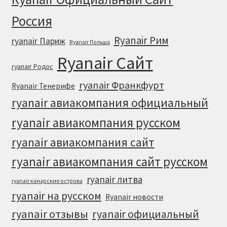
Россия
Ryanair Рим
ryanair Париж
Ryanair Польша
Ryanair Сайт
ryanair Родос
ryanair Франкфурт
Ryanair Тенерифе
ryanair авиакомпания официальный
ryanair авиакомпания русском
ryanair авиакомпания сайт
ryanair авиакомпания сайт русском
ryanair литва
ryanair канарские острова
ryanair на русском
Ryanair новости
ryanair отзывы
ryanair официальный