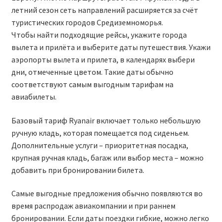
летний сезон сеть направлений расширяется за счёт
RYANAIR.COM НА РУССКОМ – кнфтфшкюсщь
туристических городов Средиземноморья.
Чтобы найти подходящие рейсы, укажите города
Авиабилеты Ryanair на Тенерифе от €15
вылета и прилёта и выберите даты путешествия. Укажи
аэропорты вылета и прилета, в календарях выбери
АВИАБИЛЕТЫ RYANAIR ОТ € 12
дни, отмеченные цветом. Такие даты обычно
соответствуют самым выгодным тарифам на
авиабилеты.
АВИАБИЛЕТЫ ВИЛЬНЮС БАРСЕЛОНА
Базовый тариф Ryanair включает только небольшую
АВИАБИЛЕТЫ ХЕЛЬСИНКИ МИЛАН
ручную кладь, которая помещается под сиденьем.
Дополнительные услуги – приоритетная посадка,
Акции RYANAIR из Варшавы
крупная ручная кладь, багаж или выбор места – можно
добавить при бронировании билета.
Акции RYANAIR из Вильнюса
Самые выгодные предложения обычно появляются во
Акции RYANAIR из Каунаса
время распродаж авиакомпании и при раннем
бронировании. Если даты поездки гибкие, можно легко