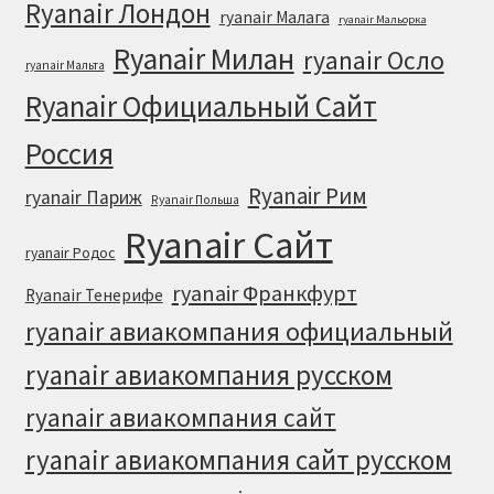
Ryanair Лондон
ryanair Малага
ryanair Мальорка
Ryanair Милан
ryanair Осло
ryanair Мальта
Ryanair Официальный Cайт
Россия
Ryanair Рим
ryanair Париж
Ryanair Польша
Ryanair Сайт
ryanair Родос
ryanair Франкфурт
Ryanair Тенерифе
ryanair авиакомпания официальный
ryanair авиакомпания русском
ryanair авиакомпания сайт
ryanair авиакомпания сайт русском