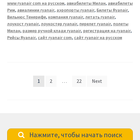
www ryanair com на русском
,
авиабилеты Милан
,
авиабилеты
Рим
,
авиалинии ryanair
,
аэропорты ryanair
,
Билеты Ryanair
,
Вильнюс Тенерифе
,
компания ryanair
,
летать ryanair
,
лоукост ryanair
,
лоукостер ryanair
,
перелет ryanair
,
полеты
Милан
,
размер ручной клади ryanair
,
регистрация на ryanair
,
Рейсы Ryanair
,
сайт ryanair com
,
сайт ryanair на русском
Posts
1
2
…
22
Next
pagination
Нажмите, чтобы начать поиск