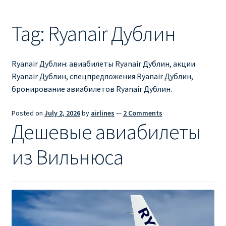
Ryanair из Лондона
Tag:
Ryanair Дублин
RYANAIR ИЗ РИГИ
Ryanair из Стокгольма
Ryanair Дублин: авиабилеты Ryanair Дублин, акции
Ryanair Дублин, спецпредложения Ryanair Дублин,
RYANAIR ИЗ ТАЛЛИНА
бронирование авиабилетов Ryanair Дублин.
Ryanair из Тампере
Posted on
July 2, 2026
by
airlines
—
2 Comments
Дешевые авиабилеты
RYANAIR ИЗ ЧЕХИИ | ПРАГА, ОСТРАВА, ПАРДУБИЦЕ,
из Вильнюса
БРНО
Ryanair изменение имени
Ryanair изменения