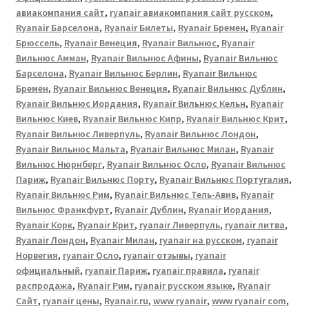
авиакомпания сайт
,
ryanair авиакомпания сайт русском
,
Ryanair Барселона
,
Ryanair Билеты
,
Ryanair Бремен
,
Ryanair
Брюссель
,
Ryanair Венеция
,
Ryanair Вильнюс
,
Ryanair
Вильнюс Амман
,
Ryanair Вильнюс Афины
,
Ryanair Вильнюс
Барселона
,
Ryanair Вильнюс Берлин
,
Ryanair Вильнюс
Бремен
,
Ryanair Вильнюс Венеция
,
Ryanair Вильнюс Дублин
,
Ryanair Вильнюс Иордания
,
Ryanair Вильнюс Кельн
,
Ryanair
Вильнюс Киев
,
Ryanair Вильнюс Кипр
,
Ryanair Вильнюс Крит
,
Ryanair Вильнюс Ливерпуль
,
Ryanair Вильнюс Лондон
,
Ryanair Вильнюс Мальта
,
Ryanair Вильнюс Милан
,
Ryanair
Вильнюс Нюрнберг
,
Ryanair Вильнюс Осло
,
Ryanair Вильнюс
Париж
,
Ryanair Вильнюс Порту
,
Ryanair Вильнюс Португалия
,
Ryanair Вильнюс Рим
,
Ryanair Вильнюс Тель-Авив
,
Ryanair
Вильнюс Франкфурт
,
Ryanair Дублин
,
Ryanair Иордания
,
Ryanair Корк
,
Ryanair Крит
,
ryanair Ливерпуль
,
ryanair литва
,
Ryanair Лондон
,
Ryanair Милан
,
ryanair на русском
,
ryanair
Норвегия
,
ryanair Осло
,
ryanair отзывы
,
ryanair
официальный
,
ryanair Париж
,
ryanair правила
,
ryanair
распродажа
,
Ryanair Рим
,
ryanair русском языке
,
Ryanair
Сайт
,
ryanair цены
,
Ryanair.ru
,
www ryanair
,
www ryanair com
,