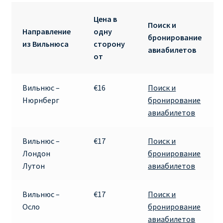
ДЕШЕВЫЕ АВИАБИЛЕТЫ В ВЕНУ
Цена в
Поиск и
Направление
одну
ДЕШЕВЫЕ АВИАБИЛЕТЫ В ЛОНДОН
бронирование
из Вильнюса
сторону
авиабилетов
от
ДЕШЕВЫЕ АВИАБИЛЕТЫ В МИЛАН
ДЕШЕВЫЕ АВИАБИЛЕТЫ В ПАРИЖ
Вильнюс –
€16
Поиск и
Нюрнберг
бронирование
авиабилетов
ДЕШЕВЫЕ АВИАБИЛЕТЫ НА КИПР
ИНФОРМАЦИЯ ДЛЯ ПАССАЖИРОВ
Вильнюс –
€17
Поиск и
Лондон
бронирование
Лутон
авиабилетов
ВЫБОР И БРОНИРОВАНИЯ МЕСТ В RYANAIR
ЗАДЕРЖКА, ОТМЕНА, ПЕРЕНОС РЕЙСОВ RYANAIR
Вильнюс –
€17
Поиск и
Осло
бронирование
ИЗМЕНЕНИЕ БРОНИРОВАНИЯ
авиабилетов