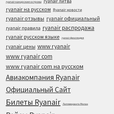
ryanair литва
ryanair канарские острова
ryanair на русском
Ryanair новости
ryanair отзывы
ryanair официальный
ryanair распродажа
ryanair правила
ryanair русском языке
ryanair финляндия
www ryanair
ryanair цены
www ryanair com
www ryanair com на русском
Авиакомпания Ryanair
Официальный Cайт
Билеты Ryanair
Лаппеенранта Милан