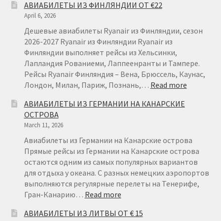
АВИАБИЛЕТЫ ИЗ ФИНЛЯНДИИ ОТ €22
April 6, 2026
Дешевые авиабилеты Ryanair из Финляндии, сезон
2026-2027 Ryanair из Финляндии Ryanair из
Финляндии выполняет рейсы из Хельсинки,
Лапландия Рованиеми, Лаппеенранты и Тампере.
Рейсы Ryanair Финляндия – Вена, Брюссель, Каунас,
:
Лондон, Милан, Париж, Познань,…
Read more
АВИАБИ
АВИАБИЛЕТЫ ИЗ ГЕРМАНИИ НА КАНАРСКИЕ
ИЗ
ОСТРОВА
ФИНЛЯН
March 11, 2026
ОТ
€22
Авиабилеты из Германии на Канарские острова
Прямые рейсы из Германии на Канарские острова
остаются одним из самых популярных вариантов
для отдыха у океана. С разных немецких аэропортов
выполняются регулярные перелеты на Тенерифе,
:
Гран-Канарию…
Read more
АВИАБИЛЕТЫ
АВИАБИЛЕТЫ ИЗ ЛИТВЫ ОТ € 15
ИЗ