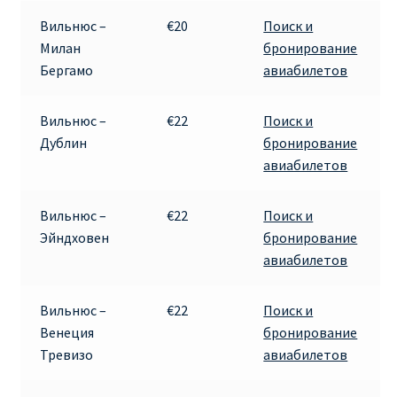
КУПИТЬ АВИАБИЛЕТЫ ДЕШЕВО
Вильнюс –
€20
Поиск и
Милан
бронирование
Милан
Бергамо
авиабилетов
Париж
Вильнюс –
€22
Поиск и
Дублин
бронирование
ПРАВИЛА РЕГИСТРАЦИИ
авиабилетов
ПРИЛОЖЕНИЕ RYANAIR НА РУССКОМ
Вильнюс –
€22
Поиск и
Эйндховен
бронирование
ПРОВОЗ БАГАЖА RYANAIR – ПРАВИЛА
авиабилетов
РАЙАНЭЙР НА РУССКОМ | КНФТФШК
Вильнюс –
€22
Поиск и
Венеция
бронирование
РЕГИСТРАЦИЯ НА РЕЙС RYANAIR
Тревизо
авиабилетов
Регистрация ребенка на рейс RYANAIR