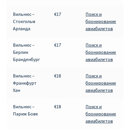
ПРАВИЛА RYANAIR В АЭРОПОРТУ И НА БОРТУ
Вильнюс –
€17
Поиск и
Стокгольм
бронирование
ПРАВИЛА ПРОВОЗА БАГАЖА RYANAIR
Арланда
авиабилетов
ПУТЕШЕСТВИЕ С ДЕТЬМИ И МЛАДЕНЦАМИ
Вильнюс –
€17
Поиск и
РЕЙСАМИ RYANAIR
Берлин
бронирование
Бранденбург
авиабилетов
РЕГИСТРАЦИЯ НА РЕЙС И ДОКУМЕНТЫ ДЛЯ
ПУТЕШЕСТВИЯ РЕЙСАМИ RYANAIR
Вильнюс –
€18
Поиск и
Франкфурт
бронирование
Информация по бронированию билетов Ryanair
Хан
авиабилетов
КАК НАЙТИ ДЕШЕВЫЙ БИЛЕТ
Вильнюс –
€18
Поиск и
Париж Бове
бронирование
Кипр
авиабилетов