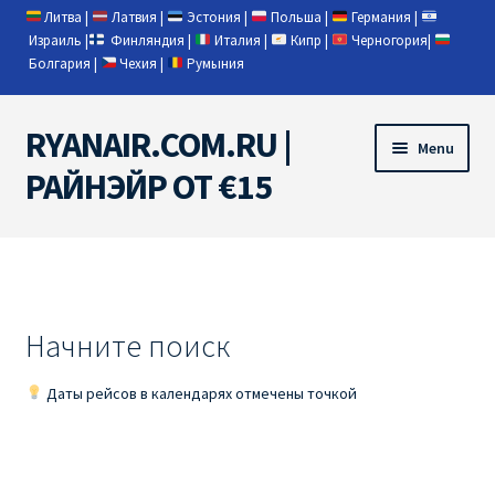
Литва
|
Латвия
|
Эстония
|
Польша
|
Германия
|
Израиль
|
Финляндия
|
Италия
|
Кипр
|
Черногория
|
Болгария
|
Чехия
|
Румыния
RYANAIR.COM.RU |
Skip
Skip
Menu
to
to
РАЙНЭЙР ОТ €15
navigation
content
Home
RYANAIR | ПОИСК АВИАБИЛЕТОВ
Начните поиск
RYANAIR PL ОТ € 9
Даты рейсов в календарях отмечены точкой
Ryanair Беларусь
Ryanair Германия