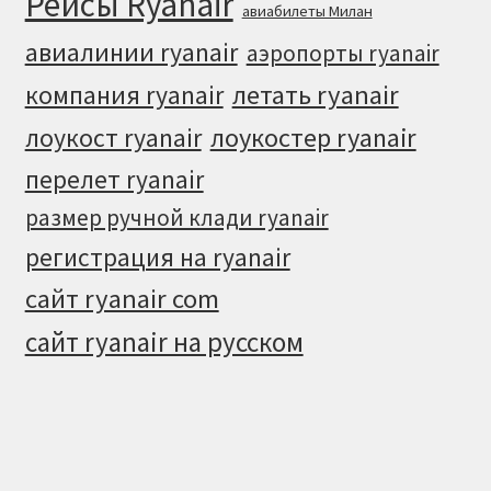
Рейсы Ryanair
авиабилеты Милан
авиалинии ryanair
аэропорты ryanair
летать ryanair
компания ryanair
лоукостер ryanair
лоукост ryanair
перелет ryanair
размер ручной клади ryanair
регистрация на ryanair
сайт ryanair com
сайт ryanair на русском