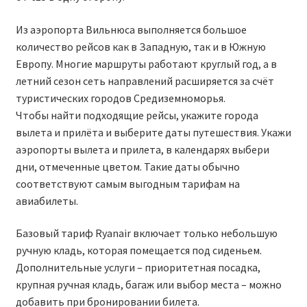
RYANAIR.COM НА РУССКОМ – кнфтфшкюсщь
Из аэропорта Вильнюса выполняется большое
количество рейсов как в Западную, так и в Южную
Авиабилеты Ryanair на Тенерифе от €15
Европу. Многие маршруты работают круглый год, а в
летний сезон сеть направлений расширяется за счёт
туристических городов Средиземноморья.
АВИАБИЛЕТЫ RYANAIR ОТ € 12
Чтобы найти подходящие рейсы, укажите города
вылета и прилёта и выберите даты путешествия. Укажи
АВИАБИЛЕТЫ ВИЛЬНЮС БАРСЕЛОНА
аэропорты вылета и прилета, в календарях выбери
дни, отмеченные цветом. Такие даты обычно
АВИАБИЛЕТЫ ХЕЛЬСИНКИ МИЛАН
соответствуют самым выгодным тарифам на
авиабилеты.
Акции RYANAIR из Варшавы
Базовый тариф Ryanair включает только небольшую
Акции RYANAIR из Вильнюса
ручную кладь, которая помещается под сиденьем.
Дополнительные услуги – приоритетная посадка,
Акции RYANAIR из Каунаса
крупная ручная кладь, багаж или выбор места – можно
добавить при бронировании билета.