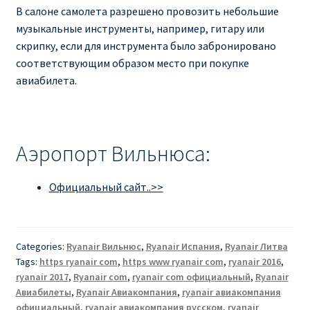
В салоне самолета разрешено провозить небольшие
музыкальные инструменты, например, гитару или
скрипку, если для инструмента было забронировано
соответствующим образом место при покупке
авиабилета.
Аэропорт Вильнюса:
Официальный сайт..>>
Categories:
Ryanair Вильнюс
,
Ryanair Испания
,
Ryanair Литва
Tags:
https ryanair com
,
https www ryanair com
,
ryanair 2016
,
ryanair 2017
,
Ryanair com
,
ryanair com официальный
,
Ryanair
Авиабилеты
,
Ryanair Авиакомпания
,
ryanair авиакомпания
официальный
,
ryanair авиакомпания русском
,
ryanair