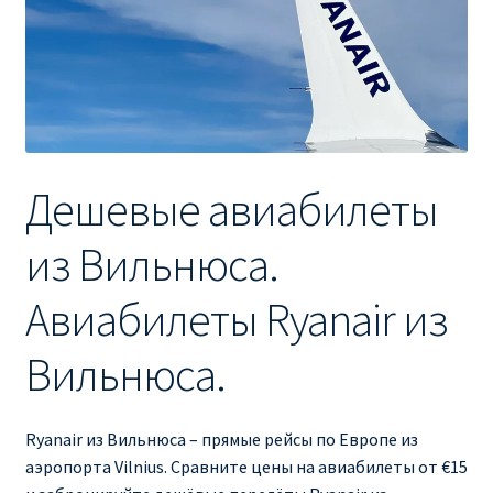
Ryanair изменить дату
Ryanair изменить фамилию
Ryanair Испания
RYANAIR ИТАЛИЯ
Дешевые авиабилеты
RYANAIR КУПИТЬ БИЛЕТЫ ENGLISH
из Вильнюса.
Ryanair направления, акции
Авиабилеты Ryanair из
Вильнюса.
Ryanair онлайн регистрация
Ryanair ошибка в фамилии, имени
Ryanair из Вильнюса – прямые рейсы по Европе из
аэропорта Vilnius. Сравните цены на авиабилеты от €15
Ryanair пересадки