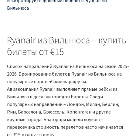
и забронируйте дешёвые перелёты Ryanair из
Вильнюса
RYANAIR ПОДГОРИЦА, ЧЕРНОГОРИЯ
Ryanair Польша
Ryanair из Вильнюса – купить
RYANAIR ПОРТУГАЛИЯ
билеты от €15
RYANAIR ПОСАДОЧНЫЙ ТАЛОН – BOARDING PASS
Список направлений Ryanair из Вильнюса на сезон 2025-
2026. Бронирование билетов Ryanair из Вильнюса на
Ryanair Россия
популярные европейские маршруты.
Авиакомпания Ryanair выполняет прямые рейсы из
RYANAIR ТЕЛЬ-АВИВ, ЭЙЛАТ, ИЗРАИЛЬ
Вильнюса в десятки городов Европы. Среди
популярных направлений – Лондон, Милан, Берлин,
RYANAIR УКРАИНА | АВИАБИЛЕТЫ ОТ €15
Рим, Барселона, Брюссель, Копенгаген и другие
крупные города. Благодаря модели лоукост-
Ryanair Україна из Киева, Одессы, Львова, Харькова,
перевозчика стоимость перелётов часто начинается
Херсона от € 15
от €15 в одну сторону.