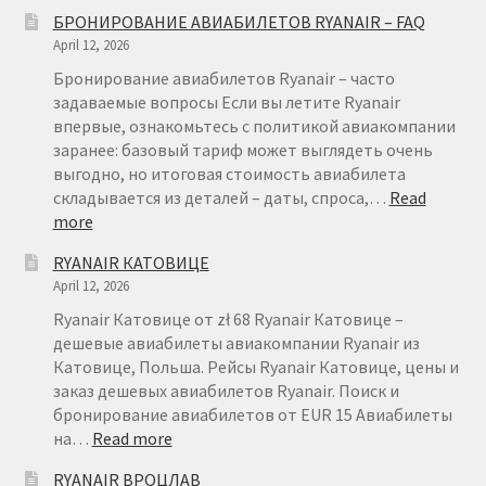
БРОНИРОВАНИЕ АВИАБИЛЕТОВ RYANAIR – FAQ
April 12, 2026
Бронирование авиабилетов Ryanair – часто
задаваемые вопросы Если вы летите Ryanair
впервые, ознакомьтесь с политикой авиакомпании
заранее: базовый тариф может выглядеть очень
выгодно, но итоговая стоимость авиабилета
складывается из деталей – даты, спроса,…
Read
:
more
БРОНИРОВАНИЕ
RYANAIR КАТОВИЦЕ
АВИАБИЛЕТОВ
April 12, 2026
RYANAIR
–
Ryanair Катовице от zł 68 Ryanair Катовице –
FAQ
дешевые авиабилеты авиакомпании Ryanair из
Катовице, Польша. Рейсы Ryanair Катовице, цены и
заказ дешевых авиабилетов Ryanair. Поиск и
бронирование авиабилетов от EUR 15 Авиабилеты
:
на…
Read more
RYANAIR
RYANAIR ВРОЦЛАВ
КАТОВИЦЕ