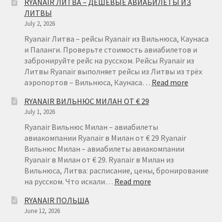
RYANAIR ЛИТВА – ДЕШЕВЫЕ АВИАБИЛЕТЫ ИЗ
ЛИТВЫ
July 2, 2026
Ryanair Литва – рейсы Ryanair из Вильнюса, Каунаса
и Паланги. Проверьте стоимость авиабилетов и
забронируйте рейс на русском. Рейсы Ryanair из
Литвы Ryanair выполняет рейсы из Литвы из трёх
:
аэропортов – Вильнюса, Каунаса…
Read more
RYANAIR
RYANAIR ВИЛЬНЮС МИЛАН ОТ € 29
ЛИТВА
July 1, 2026
–
ДЕШЕВЫ
Ryanair Вильнюс Милан – авиабилеты
АВИАБИ
авиакомпании Ryanair в Милан от € 29 Ryanair
ИЗ
Вильнюс Милан – авиабилеты авиакомпании
ЛИТВЫ
Ryanair в Милан от € 29. Ryanair в Милан из
Вильнюса, Литва: расписание, цены, бронирование
:
на русском. Что искали…
Read more
RYANAIR
RYANAIR ПОЛЬША
ВИЛЬНЮС
June 12, 2026
МИЛАН