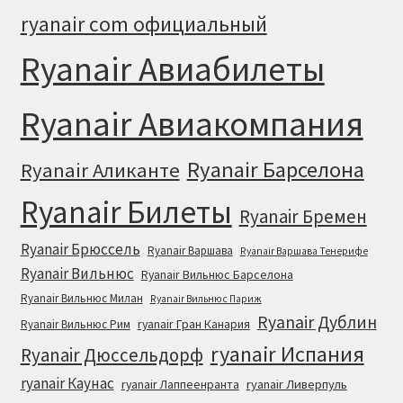
ryanair com официальный
Ryanair Авиабилеты
Ryanair Авиакомпания
Ryanair Барселона
Ryanair Аликанте
Ryanair Билеты
Ryanair Бремен
Ryanair Брюссель
Ryanair Варшава
Ryanair Варшава Тенерифе
Ryanair Вильнюс
Ryanair Вильнюс Барселона
Ryanair Вильнюс Милан
Ryanair Вильнюс Париж
Ryanair Дублин
ryanair Гран Канария
Ryanair Вильнюс Рим
ryanair Испания
Ryanair Дюссельдорф
ryanair Каунас
ryanair Лаппеенранта
ryanair Ливерпуль