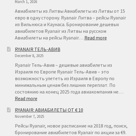
March 1, 2026
ГЕРМАНИИ
НА
Авиабилеты из Литвы Авиабилеты из Литвы от 15
КАНАРСКИЕ
евро в одну сторону. Ryanair Литва – рейсы Ryanair
ОСТРОВА
из Вильнюса и Каунаса. Бронирование дешевых
авиабилетов Ryanair из Литвы на русском
:
Авиабилеты на рейсы Ryanair…
Read more
АВИАБИЛЕТ
RYANAIR ТЕЛЬ-АВИВ
ИЗ
December 8, 2025
ЛИТВЫ
ОТ
Ryanair Тель-Авив – дешевые авиабилеты из
€
Израиля по Европе Ryanair Тель-Авив – это
15
возможность улететь из Израиля в Европу по
минимальным ценам без лишних переплат. По
состоянию на конец 2025 года авиакомпания не…
:
Read more
RYANAIR
RYANAIR: АВИАБИЛЕТЫ ОТ € 10
ТЕЛЬ-
November 7, 2025
АВИВ
Рейсы Ryanair, новое расписание на 2018 год, поиск,
бронирование авиабилетов Ryanair по акции за €9.