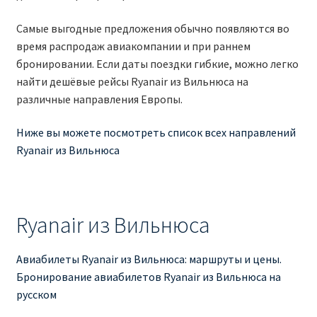
Аликанте
Самые выгодные предложения обычно появляются во
время распродаж авиакомпании и при раннем
Барселона
бронировании. Если даты поездки гибкие, можно легко
найти дешёвые рейсы Ryanair из Вильнюса на
БИЛЕТЫ RYANAIR | ПОИСК ЛУЧШЕЙ ЦЕНЫ |
различные направления Европы.
БРОНИРОВАНИЕ
Ниже вы можете посмотреть список всех направлений
БИЛЕТЫ RYANAIR НА ЗАВТРА КУПИТЬ ОНЛАЙН
Ryanair из Вильнюса
ДЕШЕВЫЕ АВИАБИЛЕТЫ В БАРСЕЛОНУ
ДЕШЕВЫЕ АВИАБИЛЕТЫ В БЕРЛИН
Ryanair из Вильнюса
ДЕШЕВЫЕ АВИАБИЛЕТЫ В БУХАРЕСТ
Авиабилеты Ryanair из Вильнюса: маршруты и цены.
Бронирование авиабилетов Ryanair из Вильнюса на
ДЕШЕВЫЕ АВИАБИЛЕТЫ В ВАРШАВУ
русском