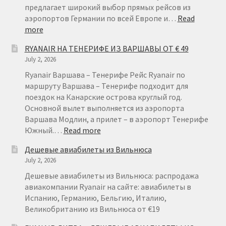
предлагает широкий выбор прямых рейсов из
аэропортов Германии по всей Европе и…
Read
:
more
RYANAIR
RYANAIR НА ТЕНЕРИФЕ ИЗ ВАРШАВЫ ОТ € 49
ГЕРМАНИЯ
July 2, 2026
ОТ
€
Ryanair Варшава – Тенерифе Рейс Ryanair по
15
маршруту Варшава – Тенерифе подходит для
поездок на Канарские острова круглый год.
Основной вылет выполняется из аэропорта
Варшава Модлин, а прилет – в аэропорт Тенерифе
:
Южный.…
Read more
RYANAIR
Дешевые авиабилеты из Вильнюса
НА
July 2, 2026
ТЕНЕРИФЕ
ИЗ
Дешевые авиабилеты из Вильнюса: распродажа
ВАРШАВЫ
авиакомпании Ryanair на сайте: авиабилеты в
ОТ
Испанию, Германию, Бельгию, Италию,
€
Великобританию из Вильнюса от €19
49