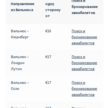
Поиск и
Направление
одну
ДЕШЕВЫЕ АВИАБИЛЕТЫ В ВЕНУ
бронирование
из Вильнюса
сторону
авиабилетов
от
ДЕШЕВЫЕ АВИАБИЛЕТЫ В ЛОНДОН
ДЕШЕВЫЕ АВИАБИЛЕТЫ В МИЛАН
Вильнюс –
€16
Поиск и
Нюрнберг
бронирование
ДЕШЕВЫЕ АВИАБИЛЕТЫ В ПАРИЖ
авиабилетов
ДЕШЕВЫЕ АВИАБИЛЕТЫ НА КИПР
Вильнюс –
€17
Поиск и
Лондон
бронирование
ИНФОРМАЦИЯ ДЛЯ ПАССАЖИРОВ
Лутон
авиабилетов
ВЫБОР И БРОНИРОВАНИЯ МЕСТ В RYANAIR
Вильнюс –
€17
Поиск и
Осло
бронирование
ЗАДЕРЖКА, ОТМЕНА, ПЕРЕНОС РЕЙСОВ RYANAIR
авиабилетов
ИЗМЕНЕНИЕ БРОНИРОВАНИЯ