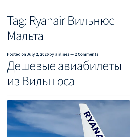
Ryanair из Лондона
Tag:
Ryanair Вильнюс
RYANAIR ИЗ РИГИ
Мальта
Ryanair из Стокгольма
RYANAIR ИЗ ТАЛЛИНА
Posted on
July 2, 2026
by
airlines
—
2 Comments
Дешевые авиабилеты
Ryanair из Тампере
из Вильнюса
RYANAIR ИЗ ЧЕХИИ | ПРАГА, ОСТРАВА, ПАРДУБИЦЕ,
БРНО
Ryanair изменение имени
Ryanair изменения