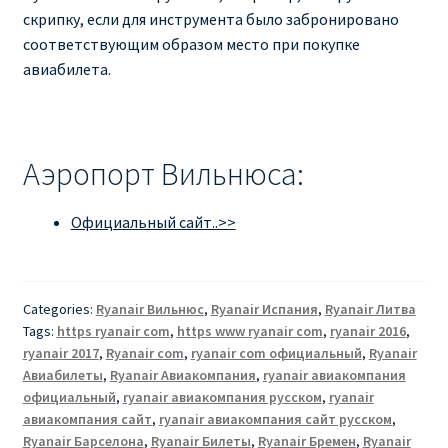
скрипку, если для инструмента было забронировано
соответствующим образом место при покупке
авиабилета.
Аэропорт Вильнюса:
Официальный сайт..>>
Categories:
Ryanair Вильнюс
,
Ryanair Испания
,
Ryanair Литва
Tags:
https ryanair com
,
https www ryanair com
,
ryanair 2016
,
ryanair 2017
,
Ryanair com
,
ryanair com официальный
,
Ryanair
Авиабилеты
,
Ryanair Авиакомпания
,
ryanair авиакомпания
официальный
,
ryanair авиакомпания русском
,
ryanair
авиакомпания сайт
,
ryanair авиакомпания сайт русском
,
Ryanair Барселона
,
Ryanair Билеты
,
Ryanair Бремен
,
Ryanair