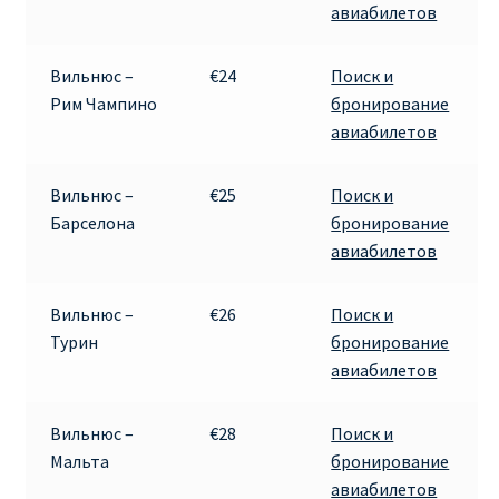
авиабилетов
Рим
Вильнюс –
€24
Поиск и
Рим Чампино
бронирование
Рождественские направления от € 9
авиабилетов
Райнэйр на русском
Вильнюс –
€25
Поиск и
Барселона
бронирование
О сайте
авиабилетов
Вильнюс –
€26
Поиск и
Турин
бронирование
авиабилетов
Вильнюс –
€28
Поиск и
Мальта
бронирование
авиабилетов