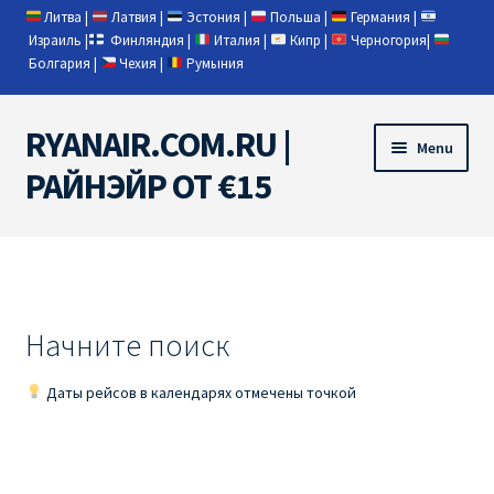
Литва
|
Латвия
|
Эстония
|
Польша
|
Германия
|
Израиль
|
Финляндия
|
Италия
|
Кипр
|
Черногория
|
Болгария
|
Чехия
|
Румыния
RYANAIR.COM.RU |
Skip
Skip
Menu
to
to
РАЙНЭЙР ОТ €15
navigation
content
Home
RYANAIR | ПОИСК АВИАБИЛЕТОВ
Начните поиск
RYANAIR PL ОТ € 9
Даты рейсов в календарях отмечены точкой
Ryanair Беларусь
Ryanair Германия