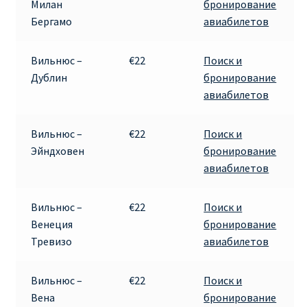
Милан
бронирование
КУПИТЬ АВИАБИЛЕТЫ ДЕШЕВО
Бергамо
авиабилетов
Милан
Вильнюс –
€22
Поиск и
Дублин
бронирование
Париж
авиабилетов
ПРАВИЛА РЕГИСТРАЦИИ
Вильнюс –
€22
Поиск и
Эйндховен
бронирование
ПРИЛОЖЕНИЕ RYANAIR НА РУССКОМ
авиабилетов
ПРОВОЗ БАГАЖА RYANAIR – ПРАВИЛА
Вильнюс –
€22
Поиск и
Венеция
бронирование
РАЙАНЭЙР НА РУССКОМ | КНФТФШК
Тревизо
авиабилетов
РЕГИСТРАЦИЯ НА РЕЙС RYANAIR
Вильнюс –
€22
Поиск и
Вена
бронирование
Регистрация ребенка на рейс RYANAIR