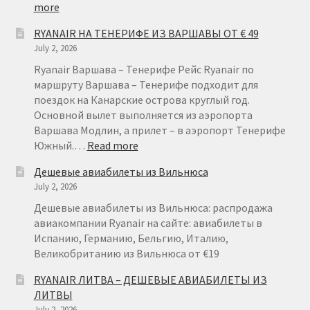
:
more
RYANAIR
RYANAIR НА ТЕНЕРИФЕ ИЗ ВАРШАВЫ ОТ € 49
ГЕРМАНИЯ
July 2, 2026
ОТ
€
Ryanair Варшава – Тенерифе Рейс Ryanair по
15
маршруту Варшава – Тенерифе подходит для
поездок на Канарские острова круглый год.
Основной вылет выполняется из аэропорта
Варшава Модлин, а прилет – в аэропорт Тенерифе
:
Южный.…
Read more
RYANAIR
Дешевые авиабилеты из Вильнюса
НА
July 2, 2026
ТЕНЕРИФЕ
ИЗ
Дешевые авиабилеты из Вильнюса: распродажа
ВАРШАВЫ
авиакомпании Ryanair на сайте: авиабилеты в
ОТ
Испанию, Германию, Бельгию, Италию,
€
Великобританию из Вильнюса от €19
49
RYANAIR ЛИТВА – ДЕШЕВЫЕ АВИАБИЛЕТЫ ИЗ
ЛИТВЫ
July 2, 2026