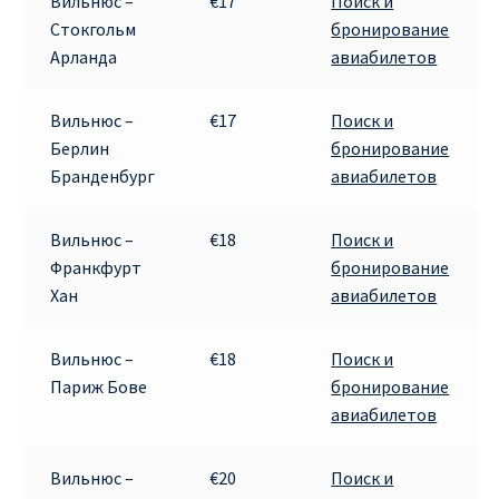
Вильнюс –
€17
Поиск и
Стокгольм
бронирование
ПРАВИЛА RYANAIR В АЭРОПОРТУ И НА БОРТУ
Арланда
авиабилетов
ПРАВИЛА ПРОВОЗА БАГАЖА RYANAIR
Вильнюс –
€17
Поиск и
Берлин
бронирование
ПУТЕШЕСТВИЕ С ДЕТЬМИ И МЛАДЕНЦАМИ
Бранденбург
авиабилетов
РЕЙСАМИ RYANAIR
Вильнюс –
€18
Поиск и
РЕГИСТРАЦИЯ НА РЕЙС И ДОКУМЕНТЫ ДЛЯ
Франкфурт
бронирование
ПУТЕШЕСТВИЯ РЕЙСАМИ RYANAIR
Хан
авиабилетов
Информация по бронированию билетов Ryanair
Вильнюс –
€18
Поиск и
Париж Бове
бронирование
КАК НАЙТИ ДЕШЕВЫЙ БИЛЕТ
авиабилетов
Кипр
Вильнюс –
€20
Поиск и