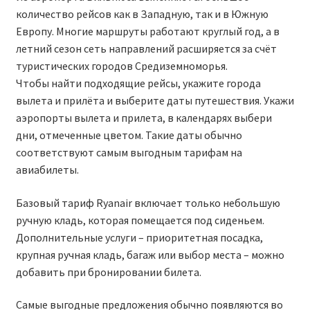
количество рейсов как в Западную, так и в Южную
RYANAIR.COM НА РУССКОМ – кнфтфшкюсщь
Европу. Многие маршруты работают круглый год, а в
летний сезон сеть направлений расширяется за счёт
Авиабилеты Ryanair на Тенерифе от €15
туристических городов Средиземноморья.
Чтобы найти подходящие рейсы, укажите города
АВИАБИЛЕТЫ RYANAIR ОТ € 12
вылета и прилёта и выберите даты путешествия. Укажи
аэропорты вылета и прилета, в календарях выбери
дни, отмеченные цветом. Такие даты обычно
АВИАБИЛЕТЫ ВИЛЬНЮС БАРСЕЛОНА
соответствуют самым выгодным тарифам на
авиабилеты.
АВИАБИЛЕТЫ ХЕЛЬСИНКИ МИЛАН
Базовый тариф Ryanair включает только небольшую
Акции RYANAIR из Варшавы
ручную кладь, которая помещается под сиденьем.
Дополнительные услуги – приоритетная посадка,
Акции RYANAIR из Вильнюса
крупная ручная кладь, багаж или выбор места – можно
добавить при бронировании билета.
Акции RYANAIR из Каунаса
Самые выгодные предложения обычно появляются во