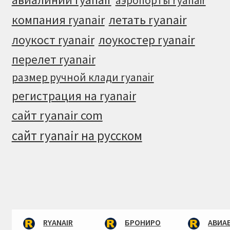
аэропорты ryanair
летать ryanair
компания ryanair
лоукостер ryanair
лоукост ryanair
перелет ryanair
размер ручной клади ryanair
регистрация на ryanair
сайт ryanair com
сайт ryanair на русском
RYANAIR
БРОНИРО
АВИА