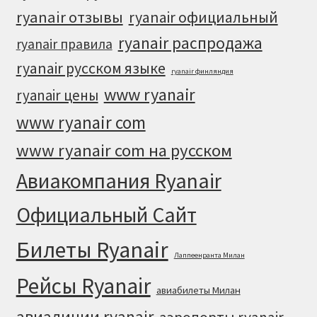
ryanair отзывы
ryanair официальный
ryanair распродажа
ryanair правила
ryanair русском языке
ryanair финляндия
www ryanair
ryanair цены
www ryanair com
www ryanair com на русском
Авиакомпания Ryanair
Официальный Cайт
Билеты Ryanair
Лаппеенранта Милан
Рейсы Ryanair
авиабилеты Милан
авиалинии ryanair