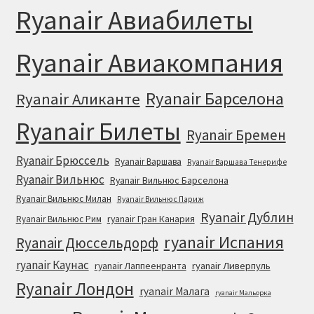
Ryanair Авиабилеты
Ryanair Авиакомпания
Ryanair Барселона
Ryanair Аликанте
Ryanair Билеты
Ryanair Бремен
Ryanair Брюссель
Ryanair Варшава
Ryanair Варшава Тенерифе
Ryanair Вильнюс
Ryanair Вильнюс Барселона
Ryanair Вильнюс Милан
Ryanair Вильнюс Париж
Ryanair Дублин
ryanair Гран Канария
Ryanair Вильнюс Рим
ryanair Испания
Ryanair Дюссельдорф
ryanair Каунас
ryanair Лаппеенранта
ryanair Ливерпуль
Ryanair Лондон
ryanair Малага
ryanair Мальорка