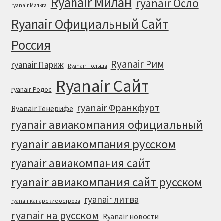
Ryanair Милан
ryanair Осло
ryanair Мальта
Ryanair Официальный Cайт
Россия
Ryanair Рим
ryanair Париж
Ryanair Польша
Ryanair Сайт
ryanair Родос
ryanair Франкфурт
Ryanair Тенерифе
ryanair авиакомпания официальный
ryanair авиакомпания русском
ryanair авиакомпания сайт
ryanair авиакомпания сайт русском
ryanair литва
ryanair канарские острова
ryanair на русском
Ryanair новости