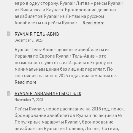
КАНАРСКИЕ
евро в одну сторону. Ryanair Литва – рейсы Ryanair
ОСТРОВА
из Вильнюса и Каунаса. Бронирование дешевых
авиабилетов Ryanair из Литвы на русском
:
Авиабилеты на рейсы Ryanair…
Read more
АВИАБИЛЕТ
RYANAIR ТЕЛЬ-АВИВ
ИЗ
December 8, 2025
ЛИТВЫ
ОТ
Ryanair Тель-Авив – дешевые авиабилеты из
€
Израиля по Европе Ryanair Тель-Авив – это
15
возможность улететь из Израиля в Европу по
минимальным ценам без лишних переплат. По
состоянию на конец 2025 года авиакомпания не…
:
Read more
RYANAIR
RYANAIR: АВИАБИЛЕТЫ ОТ € 10
ТЕЛЬ-
November 7, 2025
АВИВ
Рейсы Ryanair, новое расписание на 2018 год, поиск,
бронирование авиабилетов Ryanair по акции за €9.
Популярные маршруты Ryanair, бронирование
авиабилетов Ryanair из Польши, Литвы, Латвии,