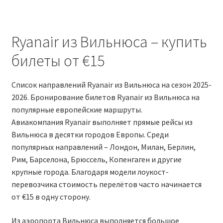
RYANAIR ПОДГОРИЦА, ЧЕРНОГОРИЯ
Ryanair из Вильнюса – купить
Ryanair Польша
билеты от €15
RYANAIR ПОРТУГАЛИЯ
Список направлений Ryanair из Вильнюса на сезон 2025-
2026. Бронирование билетов Ryanair из Вильнюса на
RYANAIR ПОСАДОЧНЫЙ ТАЛОН – BOARDING PASS
популярные европейские маршруты.
Авиакомпания Ryanair выполняет прямые рейсы из
Ryanair Россия
Вильнюса в десятки городов Европы. Среди
популярных направлений – Лондон, Милан, Берлин,
RYANAIR ТЕЛЬ-АВИВ, ЭЙЛАТ, ИЗРАИЛЬ
Рим, Барселона, Брюссель, Копенгаген и другие
крупные города. Благодаря модели лоукост-
RYANAIR УКРАИНА | АВИАБИЛЕТЫ ОТ €15
перевозчика стоимость перелётов часто начинается
от €15 в одну сторону.
Ryanair Україна из Киева, Одессы, Львова, Харькова,
Херсона от € 15
Из аэропорта Вильнюса выполняется большое