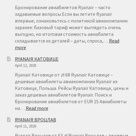
Бронирование авиабилетов Ryanair – часто
задаваемые вопросы Если вы летите Ryanair
впервые, ознакомьтесь с политикой авиакомпании
заранее: базовый тариф может выглядеть очень
выгодно, но итоговая стоимость авиабилета
складывается из деталей – даты, спроса,…
Read
:
more
БРОНИРОВАНИЕ
RYANAIR КАТОВИЦЕ
АВИАБИЛЕТОВ
April 12, 2026
RYANAIR
–
Ryanair Катовице от zł 68 Ryanair Катовице –
FAQ
дешевые авиабилеты авиакомпании Ryanair из
Катовице, Польша. Рейсы Ryanair Катовице, цены и
заказ дешевых авиабилетов Ryanair. Поиск и
бронирование авиабилетов от EUR 15 Авиабилеты
:
на…
Read more
RYANAIR
RYANAIR ВРОЦЛАВ
КАТОВИЦЕ
April 11, 2026
Ryanair Вроцлав от 63 zł Ryanair Вроцлав – дешевые