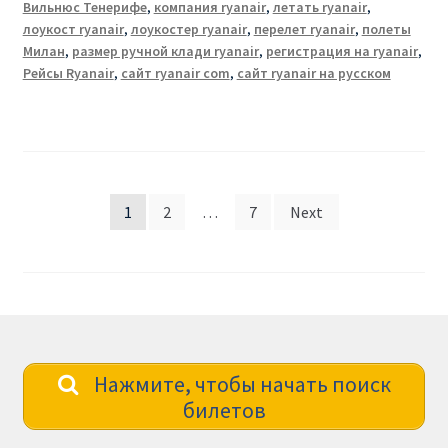
Вильнюс Тенерифе
,
компания ryanair
,
летать ryanair
,
лоукост ryanair
,
лоукостер ryanair
,
перелет ryanair
,
полеты
Милан
,
размер ручной клади ryanair
,
регистрация на ryanair
,
Рейсы Ryanair
,
сайт ryanair com
,
сайт ryanair на русском
Posts
1
2
…
7
Next
pagination
Нажмите, чтобы начать поиск
билетов