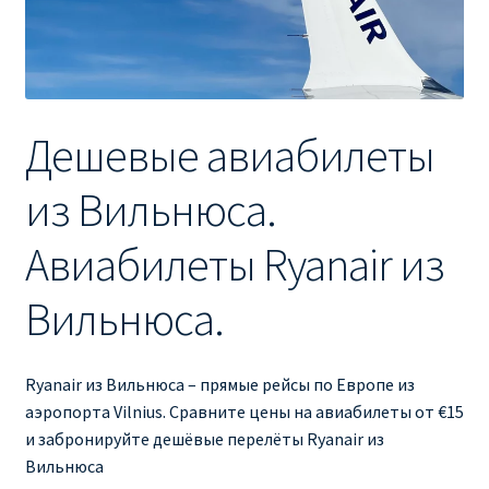
Ryanair изменить дату
Ryanair изменить фамилию
Ryanair Испания
Дешевые авиабилеты
RYANAIR ИТАЛИЯ
из Вильнюса.
RYANAIR КУПИТЬ БИЛЕТЫ ENGLISH
Авиабилеты Ryanair из
Ryanair направления, акции
Вильнюса.
Ryanair онлайн регистрация
Ryanair из Вильнюса – прямые рейсы по Европе из
аэропорта Vilnius. Сравните цены на авиабилеты от €15
Ryanair ошибка в фамилии, имени
и забронируйте дешёвые перелёты Ryanair из
Вильнюса
Ryanair пересадки