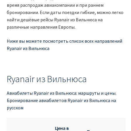
Аликанте
время распродаж авиакомпании и при раннем
бронировании. Если даты поездки гибкие, можно легко
найти дешёвые рейсы Ryanair из Вильнюса на
Барселона
различные направления Европы.
БИЛЕТЫ RYANAIR | ПОИСК ЛУЧШЕЙ ЦЕНЫ |
Ниже вы можете посмотреть список всех направлений
БРОНИРОВАНИЕ
Ryanair из Вильнюса
БИЛЕТЫ RYANAIR НА ЗАВТРА КУПИТЬ ОНЛАЙН
ДЕШЕВЫЕ АВИАБИЛЕТЫ В БАРСЕЛОНУ
Ryanair из Вильнюса
ДЕШЕВЫЕ АВИАБИЛЕТЫ В БЕРЛИН
Авиабилеты Ryanair из Вильнюса: маршруты и цены.
Бронирование авиабилетов Ryanair из Вильнюса на
ДЕШЕВЫЕ АВИАБИЛЕТЫ В БУХАРЕСТ
русском
ДЕШЕВЫЕ АВИАБИЛЕТЫ В ВАРШАВУ
Цена в