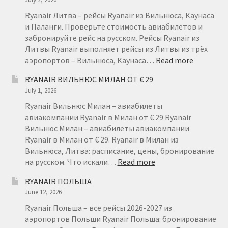
Ryanair Литва – рейсы Ryanair из Вильнюса, Каунаса
и Паланги. Проверьте стоимость авиабилетов и
забронируйте рейс на русском. Рейсы Ryanair из
Литвы Ryanair выполняет рейсы из Литвы из трёх
:
аэропортов – Вильнюса, Каунаса…
Read more
RYANAIR
RYANAIR ВИЛЬНЮС МИЛАН ОТ € 29
ЛИТВА
July 1, 2026
–
ДЕШЕВЫ
Ryanair Вильнюс Милан – авиабилеты
АВИАБИ
авиакомпании Ryanair в Милан от € 29 Ryanair
ИЗ
Вильнюс Милан – авиабилеты авиакомпании
ЛИТВЫ
Ryanair в Милан от € 29. Ryanair в Милан из
Вильнюса, Литва: расписание, цены, бронирование
:
на русском. Что искали…
Read more
RYANAIR
RYANAIR ПОЛЬША
ВИЛЬНЮС
June 12, 2026
МИЛАН
ОТ
Ryanair Польша – все рейсы 2026-2027 из
€
аэропортов Польши Ryanair Польша: бронирование