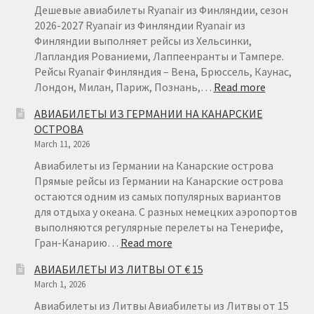
Дешевые авиабилеты Ryanair из Финляндии, сезон
2026-2027 Ryanair из Финляндии Ryanair из
Финляндии выполняет рейсы из Хельсинки,
Лапландия Рованиеми, Лаппеенранты и Тампере.
Рейсы Ryanair Финляндия – Вена, Брюссель, Каунас,
:
Лондон, Милан, Париж, Познань,…
Read more
АВИАБИ
АВИАБИЛЕТЫ ИЗ ГЕРМАНИИ НА КАНАРСКИЕ
ИЗ
ОСТРОВА
ФИНЛЯН
March 11, 2026
ОТ
€22
Авиабилеты из Германии на Канарские острова
Прямые рейсы из Германии на Канарские острова
остаются одним из самых популярных вариантов
для отдыха у океана. С разных немецких аэропортов
выполняются регулярные перелеты на Тенерифе,
:
Гран-Канарию…
Read more
АВИАБИЛЕТЫ
АВИАБИЛЕТЫ ИЗ ЛИТВЫ ОТ € 15
ИЗ
March 1, 2026
ГЕРМАНИИ
НА
Авиабилеты из Литвы Авиабилеты из Литвы от 15