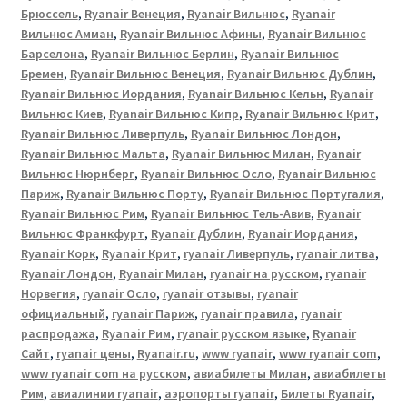
Брюссель
,
Ryanair Венеция
,
Ryanair Вильнюс
,
Ryanair
Вильнюс Амман
,
Ryanair Вильнюс Афины
,
Ryanair Вильнюс
Барселона
,
Ryanair Вильнюс Берлин
,
Ryanair Вильнюс
Бремен
,
Ryanair Вильнюс Венеция
,
Ryanair Вильнюс Дублин
,
Ryanair Вильнюс Иордания
,
Ryanair Вильнюс Кельн
,
Ryanair
Вильнюс Киев
,
Ryanair Вильнюс Кипр
,
Ryanair Вильнюс Крит
,
Ryanair Вильнюс Ливерпуль
,
Ryanair Вильнюс Лондон
,
Ryanair Вильнюс Мальта
,
Ryanair Вильнюс Милан
,
Ryanair
Вильнюс Нюрнберг
,
Ryanair Вильнюс Осло
,
Ryanair Вильнюс
Париж
,
Ryanair Вильнюс Порту
,
Ryanair Вильнюс Португалия
,
Ryanair Вильнюс Рим
,
Ryanair Вильнюс Тель-Авив
,
Ryanair
Вильнюс Франкфурт
,
Ryanair Дублин
,
Ryanair Иордания
,
Ryanair Корк
,
Ryanair Крит
,
ryanair Ливерпуль
,
ryanair литва
,
Ryanair Лондон
,
Ryanair Милан
,
ryanair на русском
,
ryanair
Норвегия
,
ryanair Осло
,
ryanair отзывы
,
ryanair
официальный
,
ryanair Париж
,
ryanair правила
,
ryanair
распродажа
,
Ryanair Рим
,
ryanair русском языке
,
Ryanair
Сайт
,
ryanair цены
,
Ryanair.ru
,
www ryanair
,
www ryanair com
,
www ryanair com на русском
,
авиабилеты Милан
,
авиабилеты
Рим
,
авиалинии ryanair
,
аэропорты ryanair
,
Билеты Ryanair
,