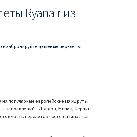
еты Ryanair из
€15 и забронируйте дешёвые перелёты
са на популярные европейские маршруты.
ых направлений – Лондон, Милан, Берлин,
а стоимость перелётов часто начинается