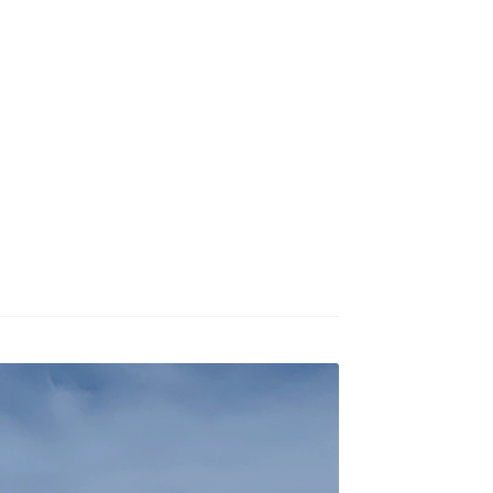
БУХАРЕСТ
ДОН
ДЕШЕВЫЕ АВИАБИЛЕТЫ В МИЛАН
В
ЕТЫ ДЕШЕВО
Милан
Париж
АНЭЙР НА РУССКОМ | КНФТФШК
 от € 9
Райнэйр на русском
О сайте