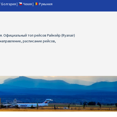
Болгария
|
Чехия
|
Румыния
ия. Официальный топ рейсов Райнэйр (Ryanair)
 направление, расписание рейсов,
ия
Ryanair дешевые авиабилеты
air из Лаппеенранты
Ryanair из Лондона
ПРАГА, ОСТРАВА, ПАРДУБИЦЕ, БРНО