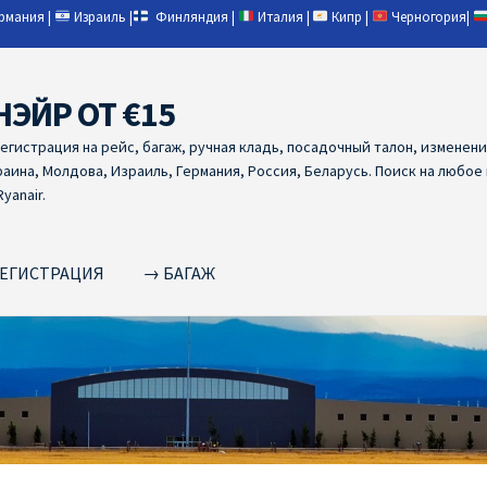
ермания
|
Израиль
|
Финляндия
|
Италия
|
Кипр
|
Черногория
|
НЭЙР ОТ €15
регистрация на рейс, багаж, ручная кладь, посадочный талон, изменен
раина, Молдова, Израиль, Германия, Россия, Беларусь. Поиск на любое
yanair.
ЕГИСТРАЦИЯ
→ БАГАЖ
NAIR PL ОТ € 9
Ryanair Беларусь
Ryanair Германия
Ryanair Грец
yanair из Варшавы
Ryanair из Вильнюса
Ryanair из Каунаса
Ryan
YANAIR ИЗ ТАЛЛИНА
Ryanair из Тампере
RYANAIR ИЗ ЧЕХИИ | 