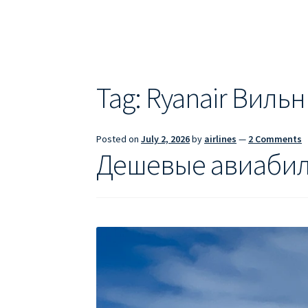
ДЕШЕВЫЕ АВИАБИЛЕТЫ В БАРСЕЛОНУ
Д
ДЕШЕВЫЕ АВИАБИЛЕТЫ В ВАРШАВУ
ДЕШ
ДЕШЕВЫЕ АВИАБИЛЕТЫ В ПАРИЖ
ДЕШЕВ
Tag:
Ryanair Виль
Информация по бронированию билетов Ry
Posted on
July 2, 2026
by
airlines
—
2 Comments
ПРАВИЛА РЕГИСТРАЦИИ
ПРИЛОЖЕНИЕ RY
Дешевые авиабил
РЕГИСТРАЦИЯ НА РЕЙС RYANAIR
Регистра