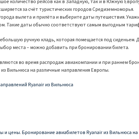
шое количество рейсов как в Западную, так и в Южную Евро
асширяется за счёт туристических городов Средиземноморья.
орода вылета и прилёта и выберите даты путешествия. Укажи
ом. Такие даты обычно соответствуют самым выгодным тари
небольшую ручную кладь, которая помещается под сиденьем. 
и выбор места – можно добавить при бронировании билета.
ляются во время распродаж авиакомпании и при раннем брон
 из Вильнюса на различные направления Европы.
аправлений Ryanair из Вильнюса
ы и цены. Бронирование авиабилетов Ryanair из Вильнюса на