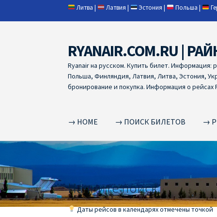
Литва
|
Латвия
|
Эстония
|
Польша
|
Г
RYANAIR.COM.RU | РАЙ
Skip
Skip
to
to
Ryanair на русском. Купить билет. Информация: 
navigation
content
Польша, Финляндия, Латвия, Литва, Эстония, Ук
бронирование и покупка. Информация о рейсах R
→ HOME
→ ПОИСК БИЛЕТОВ
→ Р
Home
RYANAIR | ПОИСК АВИАБИЛЕТОВ
RYA
RYANAIR ДОБАВИТЬ БАГАЖ
Ryanair зміни
R
Начните поиск
RYANAIR ИЗ РИГИ
Ryanair из Стокгольма
R
Даты рейсов в календарях отмечены точкой