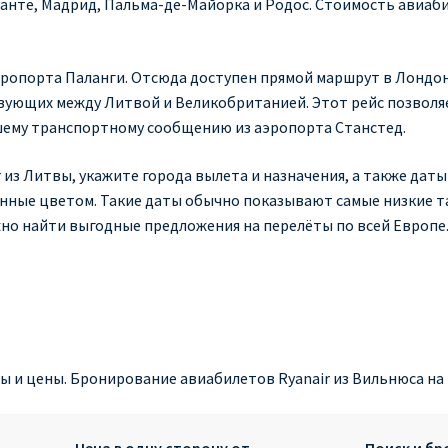
иканте, Мадрид, Пальма-де-Майорка и Родос. Стоимость авиаб
аэропорта Паланги. Отсюда доступен прямой маршрут в Лондон
вующих между Литвой и Великобританией. Этот рейс позволяе
шему транспортному сообщению из аэропорта Станстед.
из Литвы, укажите города вылета и назначения, а также даты
ченные цветом. Такие даты обычно показывают самые низкие 
но найти выгодные предложения на перелёты по всей Европе
ы и цены. Бронирование авиабилетов Ryanair из Вильнюса на
Цена в одну сторону от
Поиск и б