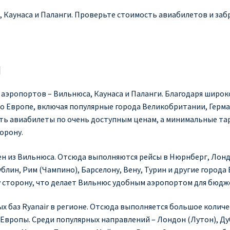
а, Каунаса и Паланги. Проверьте стоимость авиабилетов и заб
ы
х аэропортов – Вильнюса, Каунаса и Паланги. Благодаря шир
о Европе, включая популярные города Великобритании, Герма
ить авиабилеты по очень доступным ценам, а минимальные т
орону.
 из Вильнюса. Отсюда выполняются рейсы в Нюрнберг, Лондон
ублин, Рим (Чампино), Барселону, Вену, Турин и другие горо
у сторону, что делает Вильнюс удобным аэропортом для бюд
ых баз Ryanair в регионе. Отсюда выполняется большое колич
вропы. Среди популярных направлений – Лондон (Лутон), Дуб