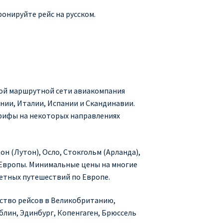
ронируйте рейс на русском.
окой маршрутной сети авиакомпания
нии, Италии, Испании и Скандинавии.
арифы на некоторых направлениях
 (Лутон), Осло, Стокгольм (Арланда),
да Европы. Минимальные цены на многие
жетных путешествий по Европе.
ество рейсов в Великобританию,
лин, Эдинбург, Копенгаген, Брюссель