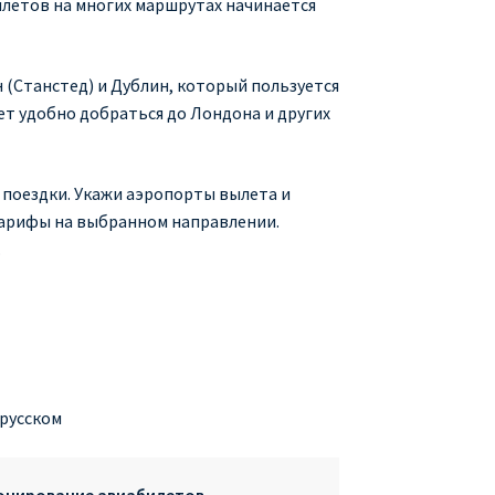
илетов на многих маршрутах начинается
 (Станстед) и Дублин, который пользуется
т удобно добраться до Лондона и других
 поездки. Укажи аэропорты вылета и
тарифы на выбранном направлении.
.
 русском
ронирование авиабилетов