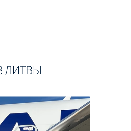
БУХАРЕСТ
ДОН
ДЕШЕВЫЕ АВИАБИЛЕТЫ В МИЛАН
В
ЕТЫ ДЕШЕВО
Милан
Париж
АНЭЙР НА РУССКОМ | КНФТФШК
З ЛИТВЫ
 от € 9
Райнэйр на русском
О сайте