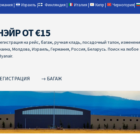
ермания
|
Израиль
|
Финляндия
|
Италия
|
Кипр
|
Черногория
|
НЭЙР ОТ €15
регистрация на рейс, багаж, ручная кладь, посадочный талон, изменен
раина, Молдова, Израиль, Германия, Россия, Беларусь. Поиск на любое
yanair.
ЕГИСТРАЦИЯ
→ БАГАЖ
NAIR PL ОТ € 9
Ryanair Беларусь
Ryanair Германия
Ryanair Грец
yanair из Варшавы
Ryanair из Вильнюса
Ryanair из Каунаса
Ryan
YANAIR ИЗ ТАЛЛИНА
Ryanair из Тампере
RYANAIR ИЗ ЧЕХИИ | 