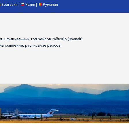
Болгария
|
Чехия
|
Румыния
ия. Официальный топ рейсов Райнэйр (Ryanair)
 направление, расписание рейсов,
ия
Ryanair дешевые авиабилеты
air из Лаппеенранты
Ryanair из Лондона
ПРАГА, ОСТРАВА, ПАРДУБИЦЕ, БРНО