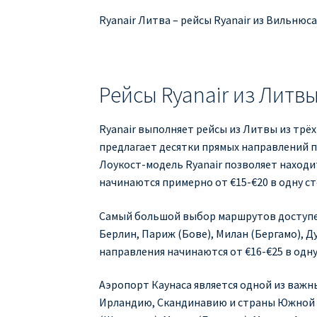
Ryanair Литва – рейсы Ryanair из Вильнюс
Рейсы Ryanair из Литв
Ryanair выполняет рейсы из Литвы из трё
предлагает десятки прямых направлений п
Лоукост-модель Ryanair позволяет наход
начинаются примерно от €15-€20 в одну ст
Самый большой выбор маршрутов доступен
Берлин, Париж (Бове), Милан (Бергамо), Д
направления начинаются от €16-€25 в одн
Аэропорт Каунаса является одной из важн
Ирландию, Скандинавию и страны Южной Е