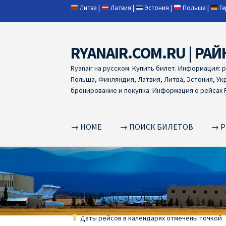
Литва
|
Латвия
|
Эстония
|
Польша
|
Г
RYANAIR.COM.RU | РАЙ
Skip
Skip
to
to
Ryanair на русском. Купить билет. Информация: 
navigation
content
Польша, Финляндия, Латвия, Литва, Эстония, Ук
бронирование и покупка. Информация о рейсах R
→ HOME
→ ПОИСК БИЛЕТОВ
→ Р
Home
RYANAIR | ПОИСК АВИАБИЛЕТОВ
RYA
RYANAIR ДОБАВИТЬ БАГАЖ
Ryanair зміни
R
Начните поиск
RYANAIR ИЗ РИГИ
Ryanair из Стокгольма
R
Даты рейсов в календарях отмечены точкой