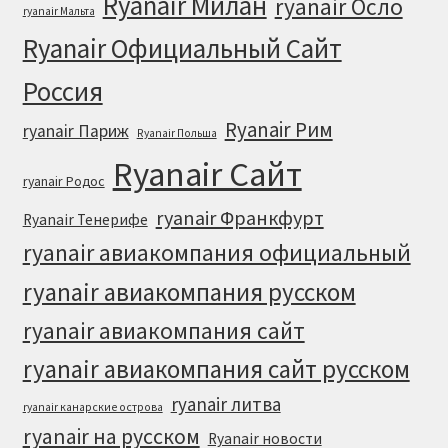
Ryanair Милан
ryanair Осло
ryanair Мальта
Ryanair Официальный Cайт
Россия
Ryanair Рим
ryanair Париж
Ryanair Польша
Ryanair Сайт
ryanair Родос
ryanair Франкфурт
Ryanair Тенерифе
ryanair авиакомпания официальный
ryanair авиакомпания русском
ryanair авиакомпания сайт
ryanair авиакомпания сайт русском
ryanair литва
ryanair канарские острова
ryanair на русском
Ryanair новости