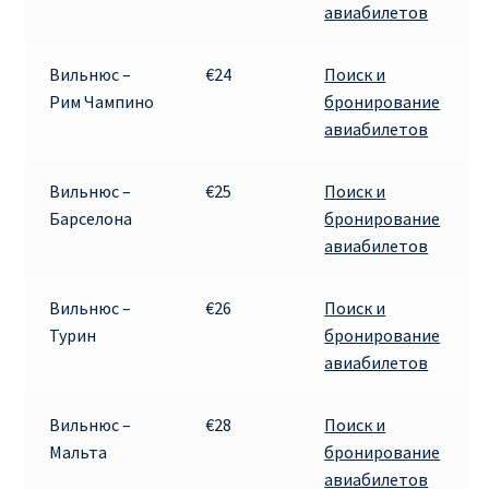
авиабилетов
Рим
Вильнюс –
€24
Поиск и
Рим Чампино
бронирование
Рождественские направления от € 9
авиабилетов
Райнэйр на русском
Вильнюс –
€25
Поиск и
Барселона
бронирование
О сайте
авиабилетов
Вильнюс –
€26
Поиск и
Турин
бронирование
авиабилетов
Вильнюс –
€28
Поиск и
Мальта
бронирование
авиабилетов