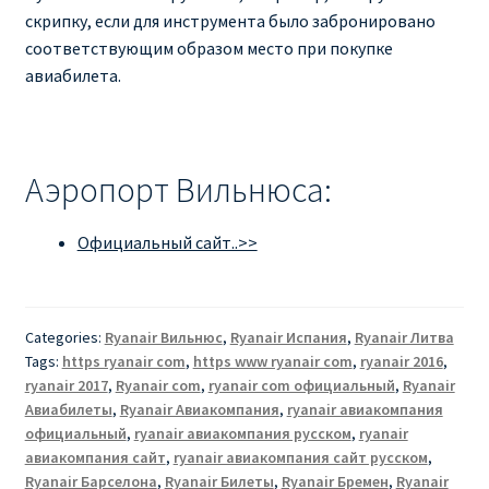
скрипку, если для инструмента было забронировано
соответствующим образом место при покупке
авиабилета.
Аэропорт Вильнюса:
Официальный сайт..>>
Categories:
Ryanair Вильнюс
,
Ryanair Испания
,
Ryanair Литва
Tags:
https ryanair com
,
https www ryanair com
,
ryanair 2016
,
ryanair 2017
,
Ryanair com
,
ryanair com официальный
,
Ryanair
Авиабилеты
,
Ryanair Авиакомпания
,
ryanair авиакомпания
официальный
,
ryanair авиакомпания русском
,
ryanair
авиакомпания сайт
,
ryanair авиакомпания сайт русском
,
Ryanair Барселона
,
Ryanair Билеты
,
Ryanair Бремен
,
Ryanair