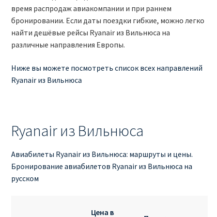
Аликанте
время распродаж авиакомпании и при раннем
бронировании. Если даты поездки гибкие, можно легко
найти дешёвые рейсы Ryanair из Вильнюса на
Барселона
различные направления Европы.
БИЛЕТЫ RYANAIR | ПОИСК ЛУЧШЕЙ ЦЕНЫ |
Ниже вы можете посмотреть список всех направлений
БРОНИРОВАНИЕ
Ryanair из Вильнюса
БИЛЕТЫ RYANAIR НА ЗАВТРА КУПИТЬ ОНЛАЙН
ДЕШЕВЫЕ АВИАБИЛЕТЫ В БАРСЕЛОНУ
Ryanair из Вильнюса
ДЕШЕВЫЕ АВИАБИЛЕТЫ В БЕРЛИН
Авиабилеты Ryanair из Вильнюса: маршруты и цены.
Бронирование авиабилетов Ryanair из Вильнюса на
ДЕШЕВЫЕ АВИАБИЛЕТЫ В БУХАРЕСТ
русском
ДЕШЕВЫЕ АВИАБИЛЕТЫ В ВАРШАВУ
Цена в