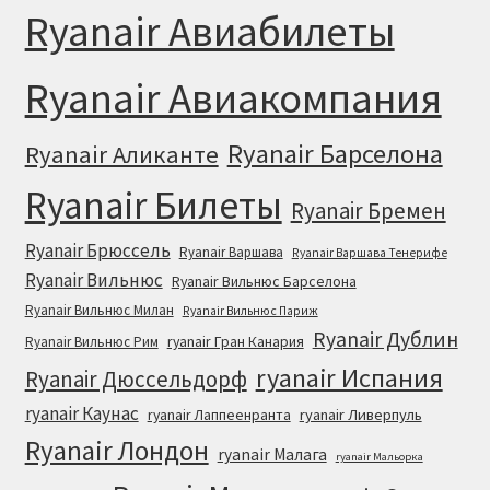
Ryanair Авиабилеты
Ryanair Авиакомпания
Ryanair Барселона
Ryanair Аликанте
Ryanair Билеты
Ryanair Бремен
Ryanair Брюссель
Ryanair Варшава
Ryanair Варшава Тенерифе
Ryanair Вильнюс
Ryanair Вильнюс Барселона
Ryanair Вильнюс Милан
Ryanair Вильнюс Париж
Ryanair Дублин
ryanair Гран Канария
Ryanair Вильнюс Рим
ryanair Испания
Ryanair Дюссельдорф
ryanair Каунас
ryanair Лаппеенранта
ryanair Ливерпуль
Ryanair Лондон
ryanair Малага
ryanair Мальорка