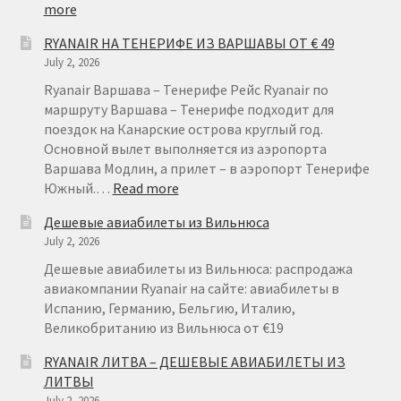
:
more
RYANAIR
RYANAIR НА ТЕНЕРИФЕ ИЗ ВАРШАВЫ ОТ € 49
ГЕРМАНИЯ
July 2, 2026
ОТ
€
Ryanair Варшава – Тенерифе Рейс Ryanair по
15
маршруту Варшава – Тенерифе подходит для
поездок на Канарские острова круглый год.
Основной вылет выполняется из аэропорта
Варшава Модлин, а прилет – в аэропорт Тенерифе
:
Южный.…
Read more
RYANAIR
Дешевые авиабилеты из Вильнюса
НА
July 2, 2026
ТЕНЕРИФЕ
ИЗ
Дешевые авиабилеты из Вильнюса: распродажа
ВАРШАВЫ
авиакомпании Ryanair на сайте: авиабилеты в
ОТ
Испанию, Германию, Бельгию, Италию,
€
Великобританию из Вильнюса от €19
49
RYANAIR ЛИТВА – ДЕШЕВЫЕ АВИАБИЛЕТЫ ИЗ
ЛИТВЫ
July 2, 2026