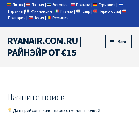
Литва
|
Латвия
|
Эстония
|
Польша
|
Германия
|
Израиль
|
Финляндия
|
Италия
|
Кипр
|
Черногория
|
Болгария
|
Чехия
|
Румыния
RYANAIR.COM.RU |
Skip
Skip
Menu
to
to
РАЙНЭЙР ОТ €15
navigation
content
Home
RYANAIR | ПОИСК АВИАБИЛЕТОВ
Начните поиск
RYANAIR PL ОТ € 9
Даты рейсов в календарях отмечены точкой
Ryanair Беларусь
Ryanair Германия