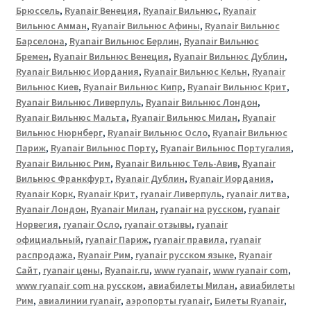
Брюссель
,
Ryanair Венеция
,
Ryanair Вильнюс
,
Ryanair
Вильнюс Амман
,
Ryanair Вильнюс Афины
,
Ryanair Вильнюс
Барселона
,
Ryanair Вильнюс Берлин
,
Ryanair Вильнюс
Бремен
,
Ryanair Вильнюс Венеция
,
Ryanair Вильнюс Дублин
,
Ryanair Вильнюс Иордания
,
Ryanair Вильнюс Кельн
,
Ryanair
Вильнюс Киев
,
Ryanair Вильнюс Кипр
,
Ryanair Вильнюс Крит
,
Ryanair Вильнюс Ливерпуль
,
Ryanair Вильнюс Лондон
,
Ryanair Вильнюс Мальта
,
Ryanair Вильнюс Милан
,
Ryanair
Вильнюс Нюрнберг
,
Ryanair Вильнюс Осло
,
Ryanair Вильнюс
Париж
,
Ryanair Вильнюс Порту
,
Ryanair Вильнюс Португалия
,
Ryanair Вильнюс Рим
,
Ryanair Вильнюс Тель-Авив
,
Ryanair
Вильнюс Франкфурт
,
Ryanair Дублин
,
Ryanair Иордания
,
Ryanair Корк
,
Ryanair Крит
,
ryanair Ливерпуль
,
ryanair литва
,
Ryanair Лондон
,
Ryanair Милан
,
ryanair на русском
,
ryanair
Норвегия
,
ryanair Осло
,
ryanair отзывы
,
ryanair
официальный
,
ryanair Париж
,
ryanair правила
,
ryanair
распродажа
,
Ryanair Рим
,
ryanair русском языке
,
Ryanair
Сайт
,
ryanair цены
,
Ryanair.ru
,
www ryanair
,
www ryanair com
,
www ryanair com на русском
,
авиабилеты Милан
,
авиабилеты
Рим
,
авиалинии ryanair
,
аэропорты ryanair
,
Билеты Ryanair
,