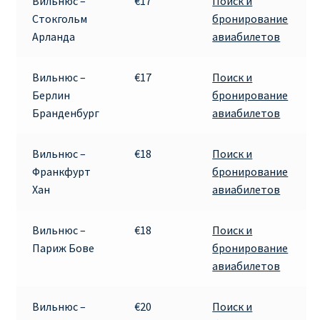
Вильнюс –
€17
Поиск и
Стокгольм
бронирование
ПРАВИЛА RYANAIR В АЭРОПОРТУ И НА БОРТУ
Арланда
авиабилетов
ПРАВИЛА ПРОВОЗА БАГАЖА RYANAIR
Вильнюс –
€17
Поиск и
Берлин
бронирование
ПУТЕШЕСТВИЕ С ДЕТЬМИ И МЛАДЕНЦАМИ
Бранденбург
авиабилетов
РЕЙСАМИ RYANAIR
Вильнюс –
€18
Поиск и
РЕГИСТРАЦИЯ НА РЕЙС И ДОКУМЕНТЫ ДЛЯ
Франкфурт
бронирование
ПУТЕШЕСТВИЯ РЕЙСАМИ RYANAIR
Хан
авиабилетов
Информация по бронированию билетов Ryanair
Вильнюс –
€18
Поиск и
Париж Бове
бронирование
КАК НАЙТИ ДЕШЕВЫЙ БИЛЕТ
авиабилетов
Кипр
Вильнюс –
€20
Поиск и