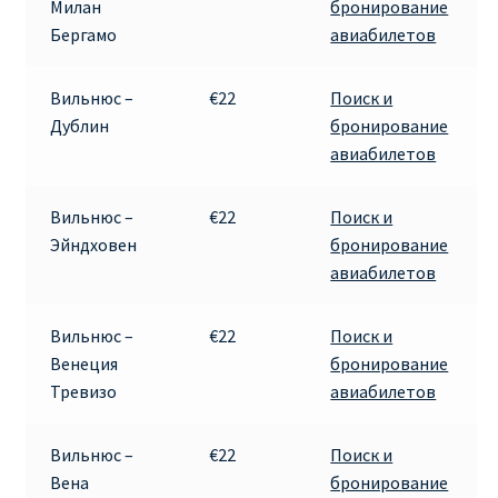
Милан
бронирование
КУПИТЬ АВИАБИЛЕТЫ ДЕШЕВО
Бергамо
авиабилетов
Милан
Вильнюс –
€22
Поиск и
Дублин
бронирование
Париж
авиабилетов
ПРАВИЛА РЕГИСТРАЦИИ
Вильнюс –
€22
Поиск и
Эйндховен
бронирование
ПРИЛОЖЕНИЕ RYANAIR НА РУССКОМ
авиабилетов
ПРОВОЗ БАГАЖА RYANAIR – ПРАВИЛА
Вильнюс –
€22
Поиск и
Венеция
бронирование
РАЙАНЭЙР НА РУССКОМ | КНФТФШК
Тревизо
авиабилетов
РЕГИСТРАЦИЯ НА РЕЙС RYANAIR
Вильнюс –
€22
Поиск и
Вена
бронирование
Регистрация ребенка на рейс RYANAIR