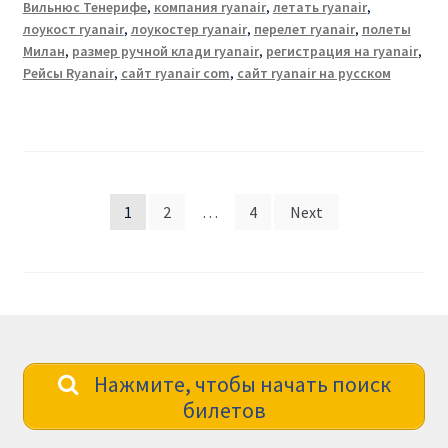
Вильнюс Тенерифе
,
компания ryanair
,
летать ryanair
,
лоукост ryanair
,
лоукостер ryanair
,
перелет ryanair
,
полеты
Милан
,
размер ручной клади ryanair
,
регистрация на ryanair
,
Рейсы Ryanair
,
сайт ryanair com
,
сайт ryanair на русском
Posts
1
2
…
4
Next
pagination
Нажмите, чтобы начать поиск
билетов