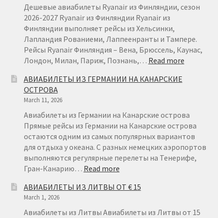
Дешевые авиабилеты Ryanair из Финляндии, сезон
2026-2027 Ryanair из Финляндии Ryanair из
Финляндии выполняет рейсы из Хельсинки,
Лапландия Рованиеми, Лаппеенранты и Тампере.
Рейсы Ryanair Финляндия – Вена, Брюссель, Каунас,
:
Лондон, Милан, Париж, Познань,…
Read more
АВИАБИ
АВИАБИЛЕТЫ ИЗ ГЕРМАНИИ НА КАНАРСКИЕ
ИЗ
ОСТРОВА
ФИНЛЯН
March 11, 2026
ОТ
€22
Авиабилеты из Германии на Канарские острова
Прямые рейсы из Германии на Канарские острова
остаются одним из самых популярных вариантов
для отдыха у океана. С разных немецких аэропортов
выполняются регулярные перелеты на Тенерифе,
:
Гран-Канарию…
Read more
АВИАБИЛЕТЫ
АВИАБИЛЕТЫ ИЗ ЛИТВЫ ОТ € 15
ИЗ
March 1, 2026
ГЕРМАНИИ
НА
Авиабилеты из Литвы Авиабилеты из Литвы от 15