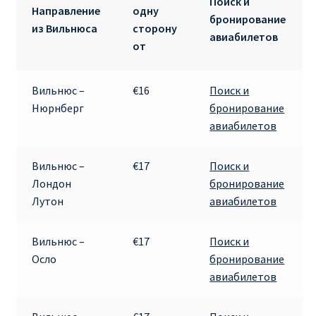
Поиск и
Направление
одну
ДЕШЕВЫЕ АВИАБИЛЕТЫ В ВЕНУ
бронирование
из Вильнюса
сторону
авиабилетов
от
ДЕШЕВЫЕ АВИАБИЛЕТЫ В ЛОНДОН
ДЕШЕВЫЕ АВИАБИЛЕТЫ В МИЛАН
Вильнюс –
€16
Поиск и
Нюрнберг
бронирование
ДЕШЕВЫЕ АВИАБИЛЕТЫ В ПАРИЖ
авиабилетов
ДЕШЕВЫЕ АВИАБИЛЕТЫ НА КИПР
Вильнюс –
€17
Поиск и
Лондон
бронирование
ИНФОРМАЦИЯ ДЛЯ ПАССАЖИРОВ
Лутон
авиабилетов
ВЫБОР И БРОНИРОВАНИЯ МЕСТ В RYANAIR
Вильнюс –
€17
Поиск и
Осло
бронирование
ЗАДЕРЖКА, ОТМЕНА, ПЕРЕНОС РЕЙСОВ RYANAIR
авиабилетов
ИЗМЕНЕНИЕ БРОНИРОВАНИЯ