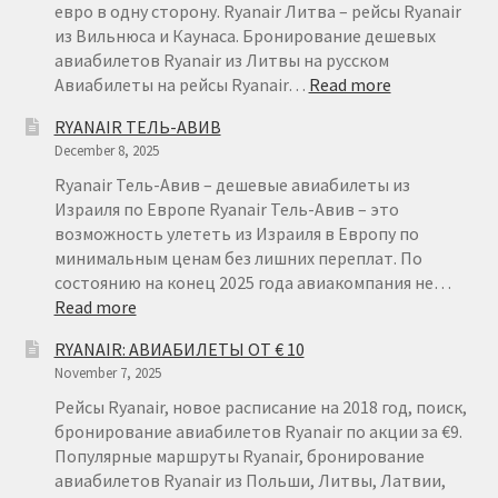
КАНАРСКИЕ
евро в одну сторону. Ryanair Литва – рейсы Ryanair
ОСТРОВА
из Вильнюса и Каунаса. Бронирование дешевых
авиабилетов Ryanair из Литвы на русском
:
Авиабилеты на рейсы Ryanair…
Read more
АВИАБИЛЕТ
RYANAIR ТЕЛЬ-АВИВ
ИЗ
December 8, 2025
ЛИТВЫ
ОТ
Ryanair Тель-Авив – дешевые авиабилеты из
€
Израиля по Европе Ryanair Тель-Авив – это
15
возможность улететь из Израиля в Европу по
минимальным ценам без лишних переплат. По
состоянию на конец 2025 года авиакомпания не…
:
Read more
RYANAIR
RYANAIR: АВИАБИЛЕТЫ ОТ € 10
ТЕЛЬ-
November 7, 2025
АВИВ
Рейсы Ryanair, новое расписание на 2018 год, поиск,
бронирование авиабилетов Ryanair по акции за €9.
Популярные маршруты Ryanair, бронирование
авиабилетов Ryanair из Польши, Литвы, Латвии,