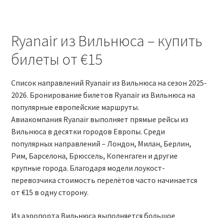
RYANAIR ПОДГОРИЦА, ЧЕРНОГОРИЯ
Ryanair из Вильнюса – купить
Ryanair Польша
билеты от €15
RYANAIR ПОРТУГАЛИЯ
Список направлений Ryanair из Вильнюса на сезон 2025-
2026. Бронирование билетов Ryanair из Вильнюса на
RYANAIR ПОСАДОЧНЫЙ ТАЛОН – BOARDING PASS
популярные европейские маршруты.
Авиакомпания Ryanair выполняет прямые рейсы из
Ryanair Россия
Вильнюса в десятки городов Европы. Среди
популярных направлений – Лондон, Милан, Берлин,
RYANAIR ТЕЛЬ-АВИВ, ЭЙЛАТ, ИЗРАИЛЬ
Рим, Барселона, Брюссель, Копенгаген и другие
крупные города. Благодаря модели лоукост-
RYANAIR УКРАИНА | АВИАБИЛЕТЫ ОТ €15
перевозчика стоимость перелётов часто начинается
от €15 в одну сторону.
Ryanair Україна из Киева, Одессы, Львова, Харькова,
Херсона от € 15
Из аэропорта Вильнюса выполняется большое