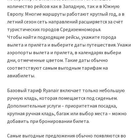
количество рейсов как в Западную, так и в Южную
RYANAIR.COM НА РУССКОМ – кнфтфшкюсщь
Европу. Многие маршруты работают круглый год, а в
летний сезон сеть направлений расширяется за счёт
Авиабилеты Ryanair на Тенерифе от €15
туристических городов Средиземноморья.
Чтобы найти подходящие рейсы, укажите города
АВИАБИЛЕТЫ RYANAIR ОТ € 12
вылета и прилёта и выберите даты путешествия. Укажи
аэропорты вылета и прилета, в календарях выбери
дни, отмеченные цветом. Такие даты обычно
АВИАБИЛЕТЫ ВИЛЬНЮС БАРСЕЛОНА
соответствуют самым выгодным тарифам на
авиабилеты.
АВИАБИЛЕТЫ ХЕЛЬСИНКИ МИЛАН
Базовый тариф Ryanair включает только небольшую
Акции RYANAIR из Варшавы
ручную кладь, которая помещается под сиденьем.
Дополнительные услуги – приоритетная посадка,
Акции RYANAIR из Вильнюса
крупная ручная кладь, багаж или выбор места – можно
добавить при бронировании билета.
Акции RYANAIR из Каунаса
Самые выгодные предложения обычно появляются во