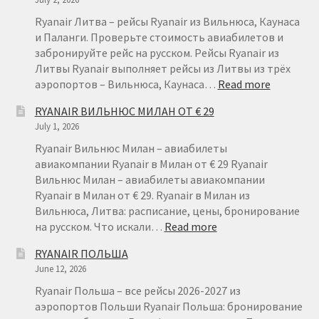
Ryanair Литва – рейсы Ryanair из Вильнюса, Каунаса
и Паланги. Проверьте стоимость авиабилетов и
забронируйте рейс на русском. Рейсы Ryanair из
Литвы Ryanair выполняет рейсы из Литвы из трёх
:
аэропортов – Вильнюса, Каунаса…
Read more
RYANAIR
RYANAIR ВИЛЬНЮС МИЛАН ОТ € 29
ЛИТВА
July 1, 2026
–
ДЕШЕВЫ
Ryanair Вильнюс Милан – авиабилеты
АВИАБИ
авиакомпании Ryanair в Милан от € 29 Ryanair
ИЗ
Вильнюс Милан – авиабилеты авиакомпании
ЛИТВЫ
Ryanair в Милан от € 29. Ryanair в Милан из
Вильнюса, Литва: расписание, цены, бронирование
:
на русском. Что искали…
Read more
RYANAIR
RYANAIR ПОЛЬША
ВИЛЬНЮС
June 12, 2026
МИЛАН
ОТ
Ryanair Польша – все рейсы 2026-2027 из
€
аэропортов Польши Ryanair Польша: бронирование