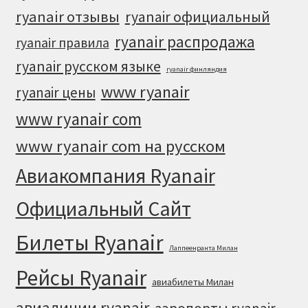
ryanair отзывы
ryanair официальный
ryanair распродажа
ryanair правила
ryanair русском языке
ryanair финляндия
www ryanair
ryanair цены
www ryanair com
www ryanair com на русском
Авиакомпания Ryanair
Официальный Cайт
Билеты Ryanair
Лаппеенранта Милан
Рейсы Ryanair
авиабилеты Милан
авиалинии ryanair