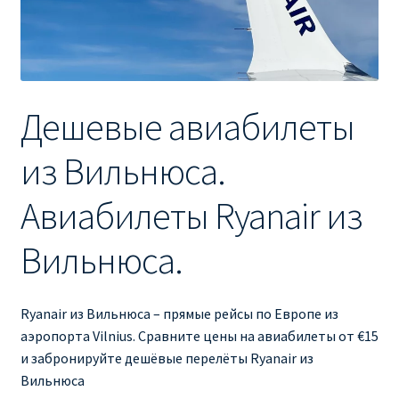
Ryanair изменить дату
Ryanair изменить фамилию
Ryanair Испания
Дешевые авиабилеты
RYANAIR ИТАЛИЯ
из Вильнюса.
RYANAIR КУПИТЬ БИЛЕТЫ ENGLISH
Авиабилеты Ryanair из
Ryanair направления, акции
Вильнюса.
Ryanair онлайн регистрация
Ryanair из Вильнюса – прямые рейсы по Европе из
аэропорта Vilnius. Сравните цены на авиабилеты от €15
Ryanair ошибка в фамилии, имени
и забронируйте дешёвые перелёты Ryanair из
Вильнюса
Ryanair пересадки