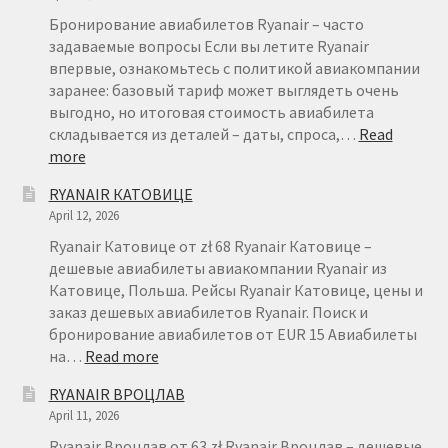
Бронирование авиабилетов Ryanair – часто
задаваемые вопросы Если вы летите Ryanair
впервые, ознакомьтесь с политикой авиакомпании
заранее: базовый тариф может выглядеть очень
выгодно, но итоговая стоимость авиабилета
складывается из деталей – даты, спроса,…
Read
:
more
БРОНИРОВАНИЕ
RYANAIR КАТОВИЦЕ
АВИАБИЛЕТОВ
April 12, 2026
RYANAIR
–
Ryanair Катовице от zł 68 Ryanair Катовице –
FAQ
дешевые авиабилеты авиакомпании Ryanair из
Катовице, Польша. Рейсы Ryanair Катовице, цены и
заказ дешевых авиабилетов Ryanair. Поиск и
бронирование авиабилетов от EUR 15 Авиабилеты
:
на…
Read more
RYANAIR
RYANAIR ВРОЦЛАВ
КАТОВИЦЕ
April 11, 2026
Ryanair Вроцлав от 63 zł Ryanair Вроцлав – дешевые