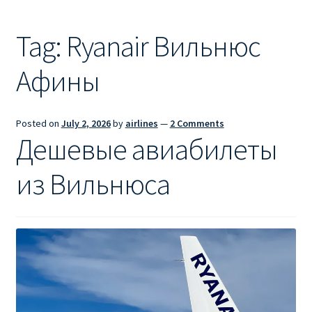
Ryanair из Лондона
Tag:
Ryanair Вильнюс
RYANAIR ИЗ РИГИ
Афины
Ryanair из Стокгольма
RYANAIR ИЗ ТАЛЛИНА
Posted on
July 2, 2026
by
airlines
—
2 Comments
Дешевые авиабилеты
Ryanair из Тампере
из Вильнюса
RYANAIR ИЗ ЧЕХИИ | ПРАГА, ОСТРАВА, ПАРДУБИЦЕ,
БРНО
Ryanair изменение имени
Ryanair изменения