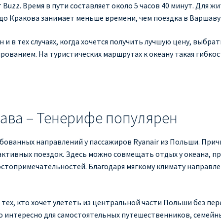
 Buzz. Время в пути составляет около 5 часов 40 минут. Для 
 до Кракова занимает меньше времени, чем поездка в Варшаву
 и в тех случаях, когда хочется получить лучшую цену, выбр
ованием. На туристических маршрутах к океану такая гибкос
ава – Тенерифе популярен
бованных направлений у пассажиров Ryanair из Польши. Причи
 активных поездок. Здесь можно совмещать отдых у океана, п
стопримечательностей. Благодаря мягкому климату направлен
тех, кто хочет улететь из центральной части Польши без пер
но интересно для самостоятельных путешественников, семейн