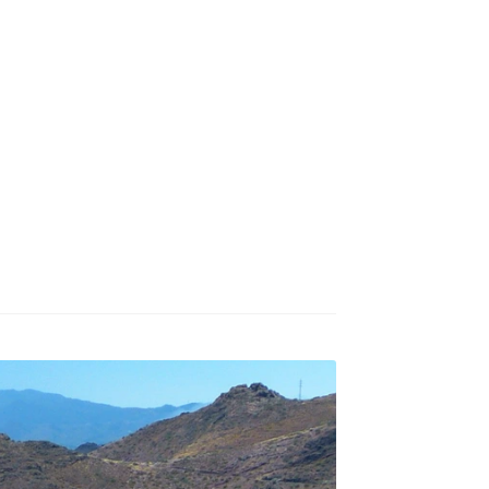
БУХАРЕСТ
ДОН
ДЕШЕВЫЕ АВИАБИЛЕТЫ В МИЛАН
В
ЕТЫ ДЕШЕВО
Милан
Париж
АНЭЙР НА РУССКОМ | КНФТФШК
 от € 9
Райнэйр на русском
О сайте