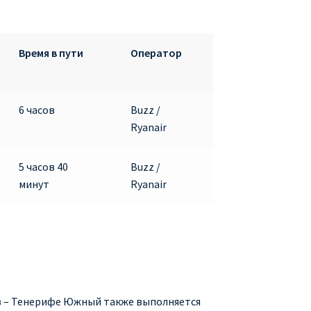
Время в пути
Оператор
6 часов
Buzz /
Ryanair
5 часов 40
Buzz /
минут
Ryanair
ов – Тенерифе Южный также выполняется