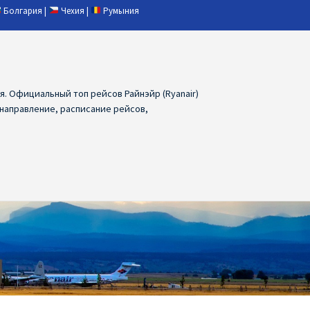
Болгария
|
Чехия
|
Румыния
ия. Официальный топ рейсов Райнэйр (Ryanair)
 направление, расписание рейсов,
ия
Ryanair дешевые авиабилеты
air из Лаппеенранты
Ryanair из Лондона
ПРАГА, ОСТРАВА, ПАРДУБИЦЕ, БРНО