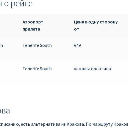
 о рейсе
Аэропорт
Цена в одну сторону
прилета
от
in
Tenerife South
€49
Tenerife South
как альтернатива
ова
асписанию, есть альтернатива из Кракова. По маршруту Крак