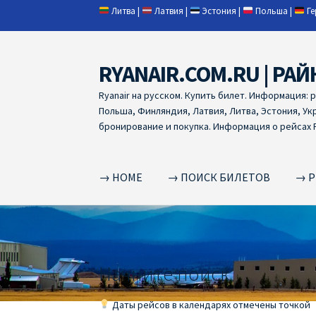
Литва
|
Латвия
|
Эстония
|
Польша
|
Г
RYANAIR.COM.RU | РАЙ
Skip
Skip
to
to
Ryanair на русском. Купить билет. Информация: 
navigation
content
Польша, Финляндия, Латвия, Литва, Эстония, Ук
бронирование и покупка. Информация о рейсах R
→ HOME
→ ПОИСК БИЛЕТОВ
→ Р
Home
RYANAIR | ПОИСК АВИАБИЛЕТОВ
RYA
RYANAIR ДОБАВИТЬ БАГАЖ
Ryanair зміни
R
Начните поиск
RYANAIR ИЗ РИГИ
Ryanair из Стокгольма
R
Даты рейсов в календарях отмечены точкой