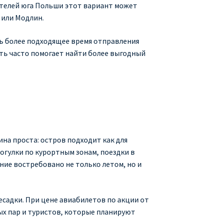
жителей юга Польши этот вариант может
 или Модлин.
ать более подходящее время отправления
ть часто помогает найти более выгодный
на проста: остров подходит как для
рогулки по курортным зонам, поездки в
ие востребовано не только летом, но и
есадки. При цене авиабилетов по акции от
ых пар и туристов, которые планируют