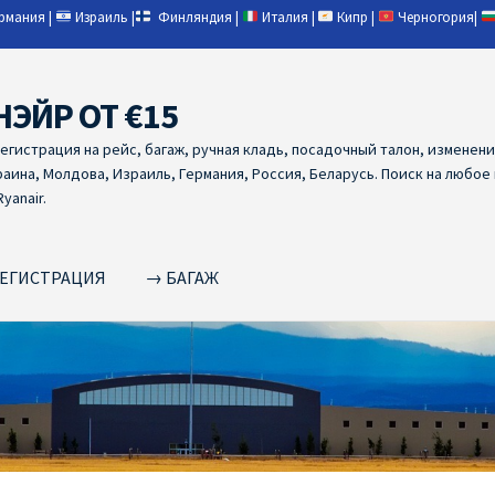
ермания
|
Израиль
|
Финляндия
|
Италия
|
Кипр
|
Черногория
|
НЭЙР ОТ €15
регистрация на рейс, багаж, ручная кладь, посадочный талон, изменен
раина, Молдова, Израиль, Германия, Россия, Беларусь. Поиск на любое
yanair.
ЕГИСТРАЦИЯ
→ БАГАЖ
NAIR PL ОТ € 9
Ryanair Беларусь
Ryanair Германия
Ryanair Грец
yanair из Варшавы
Ryanair из Вильнюса
Ryanair из Каунаса
Ryan
YANAIR ИЗ ТАЛЛИНА
Ryanair из Тампере
RYANAIR ИЗ ЧЕХИИ | 