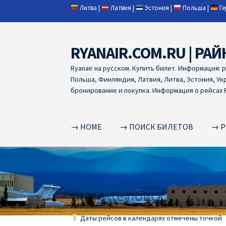
Литва
|
Латвия
|
Эстония
|
Польша
|
Г
RYANAIR.COM.RU | РАЙ
Skip
Skip
to
to
Ryanair на русском. Купить билет. Информация: 
navigation
content
Польша, Финляндия, Латвия, Литва, Эстония, Ук
бронирование и покупка. Информация о рейсах R
→ HOME
→ ПОИСК БИЛЕТОВ
→ Р
Home
RYANAIR | ПОИСК АВИАБИЛЕТОВ
RYA
RYANAIR ДОБАВИТЬ БАГАЖ
Ryanair зміни
R
Начните поиск
RYANAIR ИЗ РИГИ
Ryanair из Стокгольма
R
Даты рейсов в календарях отмечены точкой