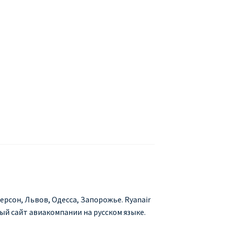
БУХАРЕСТ
ДОН
ДЕШЕВЫЕ АВИАБИЛЕТЫ В МИЛАН
В
ЕТЫ ДЕШЕВО
Милан
Париж
АНЭЙР НА РУССКОМ | КНФТФШК
 от € 9
Райнэйр на русском
О сайте
ерсон, Львов, Одесса, Запорожье. Ryanair
ый сайт авиакомпании на русском языке.