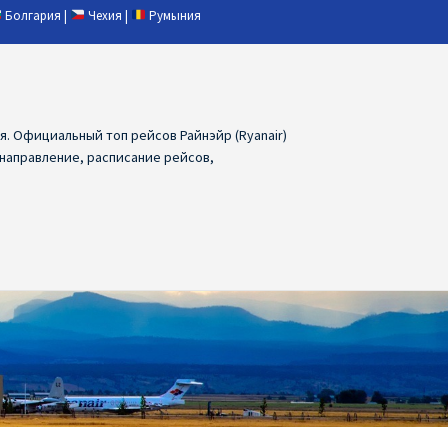
Болгария
|
Чехия
|
Румыния
ия. Официальный топ рейсов Райнэйр (Ryanair)
 направление, расписание рейсов,
ия
Ryanair дешевые авиабилеты
air из Лаппеенранты
Ryanair из Лондона
ПРАГА, ОСТРАВА, ПАРДУБИЦЕ, БРНО