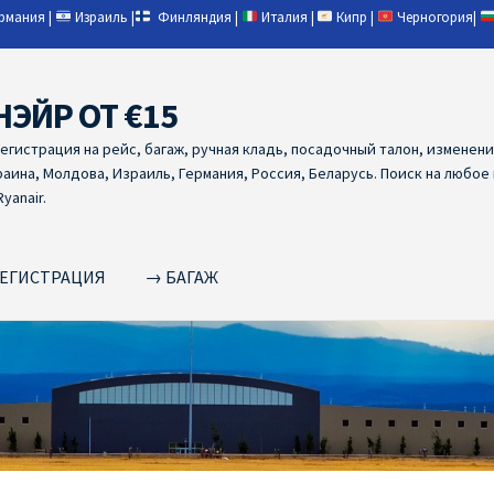
ермания
|
Израиль
|
Финляндия
|
Италия
|
Кипр
|
Черногория
|
НЭЙР ОТ €15
регистрация на рейс, багаж, ручная кладь, посадочный талон, изменен
раина, Молдова, Израиль, Германия, Россия, Беларусь. Поиск на любое
yanair.
ЕГИСТРАЦИЯ
→ БАГАЖ
NAIR PL ОТ € 9
Ryanair Беларусь
Ryanair Германия
Ryanair Грец
yanair из Варшавы
Ryanair из Вильнюса
Ryanair из Каунаса
Ryan
YANAIR ИЗ ТАЛЛИНА
Ryanair из Тампере
RYANAIR ИЗ ЧЕХИИ | 