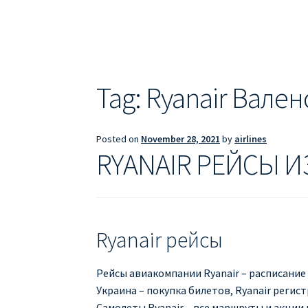
ДЕШЕВЫЕ АВИАБИЛЕТЫ В БАРСЕЛОНУ
Д
ДЕШЕВЫЕ АВИАБИЛЕТЫ В ВАРШАВУ
ДЕШ
ДЕШЕВЫЕ АВИАБИЛЕТЫ В ПАРИЖ
ДЕШЕВ
Tag:
Ryanair Вален
Информация по бронированию билетов Ry
Posted on
November 28, 2021
by
airlines
ПРАВИЛА РЕГИСТРАЦИИ
ПРИЛОЖЕНИЕ RY
RYANAIR РЕЙСЫ И
РЕГИСТРАЦИЯ НА РЕЙС RYANAIR
Регистра
Ryanair рейсы
Рейсы авиакомпании Ryanair – расписание 
Украина – покупка билетов, Ryanair регис
Самолеты Ryanair – все маршруты и акции н