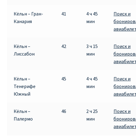
Кёльн – Гран-
41
4 ч 45
Поиск и
Канария
мин
брониров
авиабиле
Кёльн –
42
3 ч 15
Поиск и
Лиссабон
мин
брониров
авиабиле
Кёльн –
45
4 ч 45
Поиск и
Тенерифе
мин
брониров
Южный
авиабиле
Кёльн –
46
2 ч 25
Поиск и
Палермо
мин
брониров
авиабиле