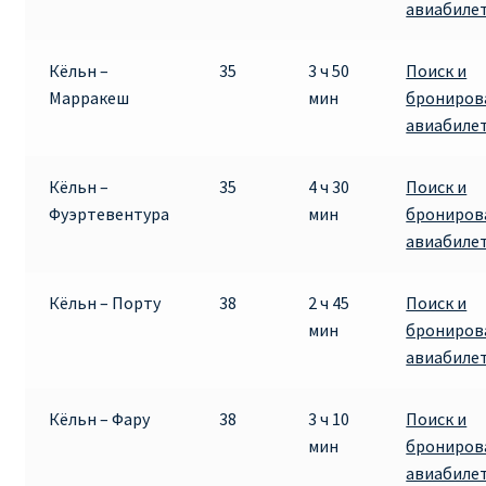
авиабиле
Кёльн –
35
3 ч 50
Поиск и
Марракеш
мин
брониров
авиабиле
Кёльн –
35
4 ч 30
Поиск и
Фуэртевентура
мин
брониров
авиабиле
Кёльн – Порту
38
2 ч 45
Поиск и
мин
брониров
авиабиле
Кёльн – Фару
38
3 ч 10
Поиск и
мин
брониров
авиабиле