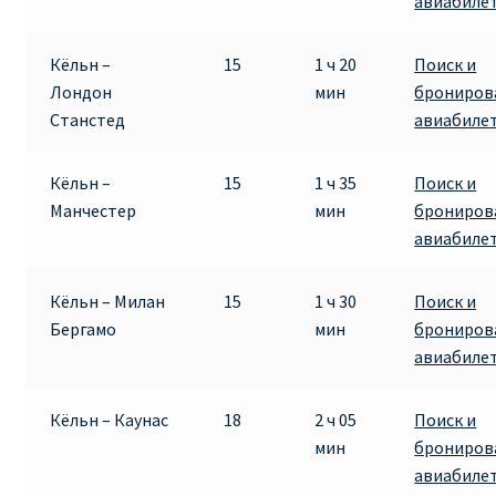
авиабиле
Кёльн –
15
1 ч 20
Поиск и
Лондон
мин
брониров
Станстед
авиабиле
Кёльн –
15
1 ч 35
Поиск и
Манчестер
мин
брониров
авиабиле
Кёльн – Милан
15
1 ч 30
Поиск и
Бергамо
мин
брониров
авиабиле
Кёльн – Каунас
18
2 ч 05
Поиск и
мин
брониров
авиабиле