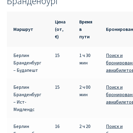
Бранденбург
RYANAIR.COM НА РУССКОМ – кнфтфшкюсщь
Цена
Время
Авиабилеты Ryanair на Тенерифе от €15
Маршрут
(от,
в
Бронирова
€)
пути
АВИАБИЛЕТЫ RYANAIR ОТ € 12
Берлин
15
1 ч 30
Поиск и
АВИАБИЛЕТЫ ВИЛЬНЮС БАРСЕЛОНА
Бранденбург
мин
бронирован
– Будапешт
авиабилето
АВИАБИЛЕТЫ ХЕЛЬСИНКИ МИЛАН
Берлин
15
2 ч 00
Поиск и
Акции RYANAIR из Варшавы
Бранденбург
мин
бронирован
– Ист-
авиабилето
Акции RYANAIR из Вильнюса
Мидлендс
Акции RYANAIR из Каунаса
Берлин
16
2 ч 20
Поиск и