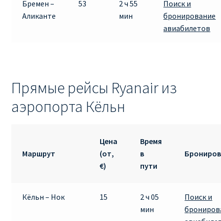
Бремен –
53
2 ч 55
Поиск и
Аликанте
мин
бронирование
авиабилетов
Прямые рейсы Ryanair из
аэропорта Кёльн
Цена
Время
Маршрут
(от,
в
Брониров
€)
пути
Кёльн – Нок
15
2 ч 05
Поиск и
мин
брониров