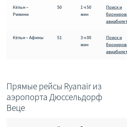
Кёльн –
50
1 ч 50
Поиск и
Римини
мин
брониров
авиабиле
Кёльн – Афины
51
3 ч 00
Поиск и
мин
брониров
авиабиле
Прямые рейсы Ryanair из
аэропорта Дюссельдорф
Веце