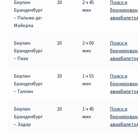
Берлин
20
2 ч 45
Поиск и
ДЕШЕВЫЕ АВИАБИЛЕТЫ В ВЕНУ
Бранденбург
мин
бронирован
– Пальма-де-
авиабилето
ДЕШЕВЫЕ АВИАБИЛЕТЫ В ЛОНДОН
Майорка
ДЕШЕВЫЕ АВИАБИЛЕТЫ В МИЛАН
Берлин
20
2 ч 00
Поиск и
Бранденбург
мин
бронирован
ДЕШЕВЫЕ АВИАБИЛЕТЫ В ПАРИЖ
– Пиза
авиабилето
ДЕШЕВЫЕ АВИАБИЛЕТЫ НА КИПР
Берлин
20
1 ч 55
Поиск и
Бранденбург
мин
бронирован
ИНФОРМАЦИЯ ДЛЯ ПАССАЖИРОВ
– Таллин
авиабилето
ВЫБОР И БРОНИРОВАНИЯ МЕСТ В RYANAIR
Берлин
20
1 ч 45
Поиск и
Бранденбург
мин
бронирован
ЗАДЕРЖКА, ОТМЕНА, ПЕРЕНОС РЕЙСОВ RYANAIR
– Задар
авиабилето
ИЗМЕНЕНИЕ БРОНИРОВАНИЯ