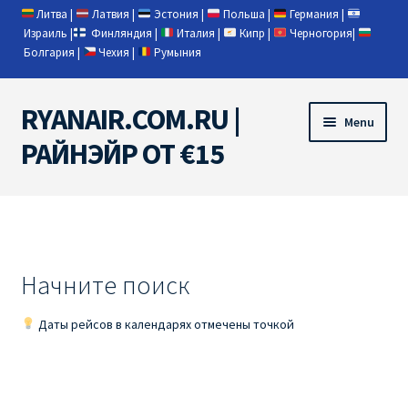
Литва
|
Латвия
|
Эстония
|
Польша
|
Германия
|
Израиль
|
Финляндия
|
Италия
|
Кипр
|
Черногория
|
Болгария
|
Чехия
|
Румыния
RYANAIR.COM.RU |
Skip
Skip
Menu
to
to
РАЙНЭЙР ОТ €15
navigation
content
Home
RYANAIR | ПОИСК АВИАБИЛЕТОВ
Начните поиск
RYANAIR PL ОТ € 9
Даты рейсов в календарях отмечены точкой
Ryanair Беларусь
Ryanair Германия