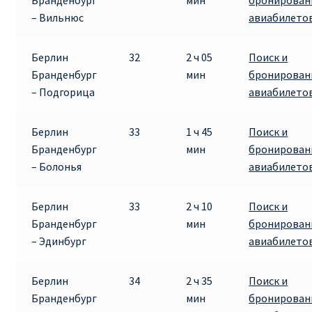
Бранденбург
мин
бронирован
– Вильнюс
авиабилето
Берлин
32
2 ч 05
Поиск и
Бранденбург
мин
бронирован
– Подгорица
авиабилето
Берлин
33
1 ч 45
Поиск и
Бранденбург
мин
бронирован
– Болонья
авиабилето
Берлин
33
2 ч 10
Поиск и
Бранденбург
мин
бронирован
– Эдинбург
авиабилето
Берлин
34
2 ч 35
Поиск и
Бранденбург
мин
бронирован