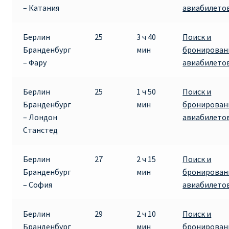
– Катания
авиабилето
Рим
Берлин
25
3 ч 40
Поиск и
Бранденбург
мин
бронирован
Рождественские направления от € 9
– Фару
авиабилето
Райнэйр на русском
Берлин
25
1 ч 50
Поиск и
Бранденбург
мин
бронирован
О сайте
– Лондон
авиабилето
Станстед
Берлин
27
2 ч 15
Поиск и
Бранденбург
мин
бронирован
– София
авиабилето
Берлин
29
2 ч 10
Поиск и
Бранденбург
мин
бронирован