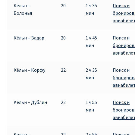
Кёльн –
20
1 ч 35
Поиск и
Болонья
мин
брониров
авиабиле
Кёльн – Задар
20
1 ч 45
Поиск и
мин
брониров
авиабиле
Кёльн – Корфу
22
2 ч 35
Поиск и
мин
брониров
авиабиле
Кёльн – Дублин
22
1 ч 55
Поиск и
мин
брониров
авиабиле
Кёльн –
22
2 ч 55
Поиск и