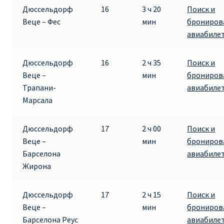
Дюссельдорф
16
3 ч 20
Поиск и
Веце – Фес
мин
брониров
авиабиле
Дюссельдорф
16
2 ч 35
Поиск и
Веце –
мин
брониров
Трапани-
авиабиле
Марсала
Дюссельдорф
17
2 ч 00
Поиск и
Веце –
мин
брониров
Барселона
авиабиле
Жирона
Дюссельдорф
17
2 ч 15
Поиск и
Веце –
мин
брониров
Барселона Реус
авиабиле