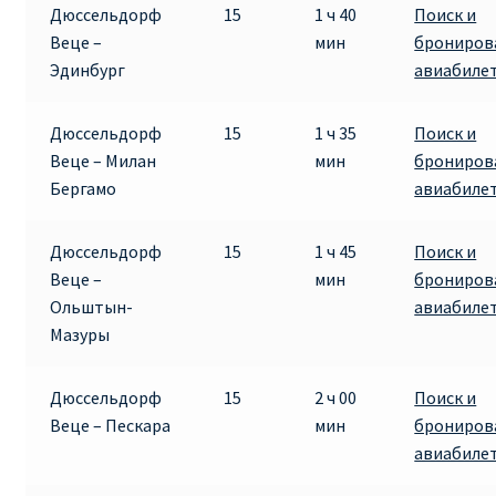
Дюссельдорф
15
1 ч 40
Поиск и
Веце –
мин
брониров
Эдинбург
авиабиле
Дюссельдорф
15
1 ч 35
Поиск и
Веце – Милан
мин
брониров
Бергамо
авиабиле
Дюссельдорф
15
1 ч 45
Поиск и
Веце –
мин
брониров
Ольштын-
авиабиле
Мазуры
Дюссельдорф
15
2 ч 00
Поиск и
Веце – Пескара
мин
брониров
авиабиле