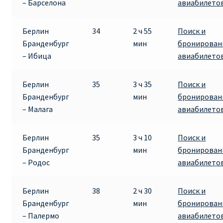
– Барселона
авиабилето
Берлин
34
2 ч 55
Поиск и
Бранденбург
мин
бронирован
– Ибица
авиабилето
Берлин
35
3 ч 35
Поиск и
Бранденбург
мин
бронирован
– Малага
авиабилето
Берлин
35
3 ч 10
Поиск и
Бранденбург
мин
бронирован
– Родос
авиабилето
Берлин
38
2 ч 30
Поиск и
Бранденбург
мин
бронирован
– Палермо
авиабилето