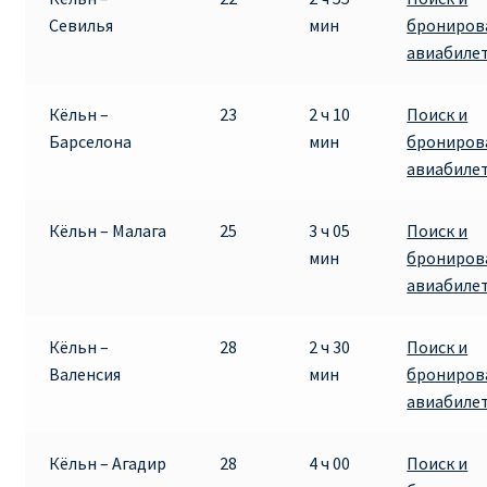
Севилья
мин
брониров
авиабиле
Кёльн –
23
2 ч 10
Поиск и
Барселона
мин
брониров
авиабиле
Кёльн – Малага
25
3 ч 05
Поиск и
мин
брониров
авиабиле
Кёльн –
28
2 ч 30
Поиск и
Валенсия
мин
брониров
авиабиле
Кёльн – Агадир
28
4 ч 00
Поиск и