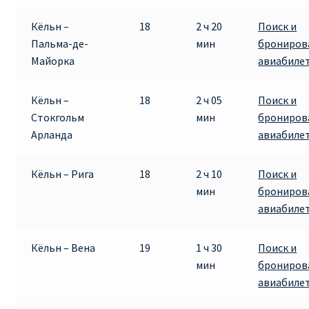
Кёльн –
18
2 ч 20
Поиск и
Пальма-де-
мин
брониров
Майорка
авиабиле
Кёльн –
18
2 ч 05
Поиск и
Стокгольм
мин
брониров
Арланда
авиабиле
Кёльн – Рига
18
2 ч 10
Поиск и
мин
брониров
авиабиле
Кёльн – Вена
19
1 ч 30
Поиск и
мин
брониров
авиабиле