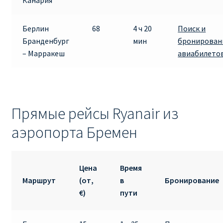
Канария
Берлин
68
4 ч 20
Поиск и
Бранденбург
мин
бронирован
– Марракеш
авиабилето
Прямые рейсы Ryanair из
аэропорта Бремен
Цена
Время
Маршрут
(от,
в
Бронирование
€)
пути