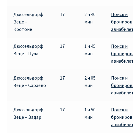
Дюссельдорф
17
2 ч 40
Поиск и
Веце –
мин
брониров
Кротоне
авиабиле
Дюссельдорф
17
1 ч 45
Поиск и
Веце – Пула
мин
брониров
авиабиле
Дюссельдорф
17
2 ч 05
Поиск и
Веце – Сараево
мин
брониров
авиабиле
Дюссельдорф
17
1 ч 50
Поиск и
Веце – Задар
мин
брониров
авиабиле