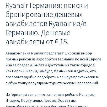
Ryanair изменить дату
Ryanair Германия: поиск и
бронирование дешевых
Ryanair изменить фамилию
авиабилетов Ryanair из/в
Ryanair Испания
Германию. Дешевые
авиабилеты от € 15.
RYANAIR ИТАЛИЯ
RYANAIR КУПИТЬ БИЛЕТЫ ENGLISH
Авиакомпания Ryanair предлагает широкий выбор
прямых рейсов из аэропортов Германии по всей Европе
и за её пределы. Вылеты доступны из таких городов,
Ryanair направления, акции
как Берлин, Кёльн, Гамбург, Мемминген и других, что
позволяет удобно подобрать маршрут практически в
Ryanair онлайн регистрация
любую точку популярных туристических направлений.
Ryanair ошибка в фамилии, имени
Из Германии выполняются прямые рейсы в Испанию,
Италию, Португалию, Грецию, Хорватию,
Ryanair пересадки
Великобританию, страны Восточной Европы и