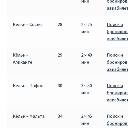
мин
брониров
авиабиле
Кёльн – София
28
2 ч 25
Поиск и
мин
брониров
авиабиле
Кёльн –
29
2 ч 40
Поиск и
Аликанте
мин
брониров
авиабиле
Кёльн – Пафос
30
3 ч 50
Поиск и
мин
брониров
авиабиле
Кёльн – Мальта
34
2 ч 45
Поиск и
мин
брониров