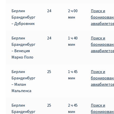
КУПИТЬ АВИАБИЛЕТЫ ДЕШЕВО
Берлин
24
2 ч 00
Поиск и
Бранденбург
мин
бронирован
Милан
– Дубровник
авиабилето
Париж
Берлин
24
1 ч 40
Поиск и
Бранденбург
мин
бронирован
ПРАВИЛА РЕГИСТРАЦИИ
– Венеция
авиабилето
Марко Поло
ПРИЛОЖЕНИЕ RYANAIR НА РУССКОМ
Берлин
25
1 ч 45
Поиск и
ПРОВОЗ БАГАЖА RYANAIR – ПРАВИЛА
Бранденбург
мин
бронирован
– Милан
авиабилето
РАЙАНЭЙР НА РУССКОМ | КНФТФШК
Мальпенса
РЕГИСТРАЦИЯ НА РЕЙС RYANAIR
Берлин
25
2 ч 45
Поиск и
Бранденбург
мин
бронирован
Регистрация ребенка на рейс RYANAIR