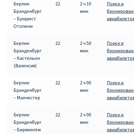
Берлин
22
2 ч 10
Поиск и
Бранденбург
мин
бронирован
ПРАВИЛА RYANAIR В АЭРОПОРТУ И НА БОРТУ
– Бухарест
авиабилето
Отопени
ПРАВИЛА ПРОВОЗА БАГАЖА RYANAIR
Берлин
22
2 ч 50
Поиск и
ПУТЕШЕСТВИЕ С ДЕТЬМИ И МЛАДЕНЦАМИ
Бранденбург
мин
бронирован
РЕЙСАМИ RYANAIR
– Кастельон
авиабилето
(Валенсия)
РЕГИСТРАЦИЯ НА РЕЙС И ДОКУМЕНТЫ ДЛЯ
ПУТЕШЕСТВИЯ РЕЙСАМИ RYANAIR
Берлин
22
2 ч 00
Поиск и
Бранденбург
мин
бронирован
Информация по бронированию билетов Ryanair
– Манчестер
авиабилето
КАК НАЙТИ ДЕШЕВЫЙ БИЛЕТ
Берлин
22
2 ч 00
Поиск и
Бранденбург
мин
бронирован
Кипр
– Бирмингем
авиабилето