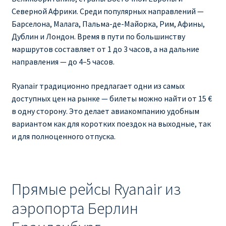
Северной Африки. Среди популярных направлений —
RYANAIR ПОДГОРИЦА, ЧЕРНОГОРИЯ
Барселона, Малага, Пальма-де-Майорка, Рим, Афины,
Дублин и Лондон. Время в пути по большинству
Ryanair Польша
маршрутов составляет от 1 до 3 часов, а на дальние
направления — до 4–5 часов.
RYANAIR ПОРТУГАЛИЯ
Ryanair традиционно предлагает одни из самых
доступных цен на рынке — билеты можно найти от 15 €
RYANAIR ПОСАДОЧНЫЙ ТАЛОН – BOARDING PASS
в одну сторону. Это делает авиакомпанию удобным
вариантом как для коротких поездок на выходные, так
Ryanair Россия
и для полноценного отпуска.
RYANAIR ТЕЛЬ-АВИВ, ЭЙЛАТ, ИЗРАИЛЬ
RYANAIR УКРАИНА | АВИАБИЛЕТЫ ОТ €15
Прямые рейсы Ryanair из
аэропорта Берлин
Ryanair Україна из Киева, Одессы, Львова, Харькова,
Херсона от € 15