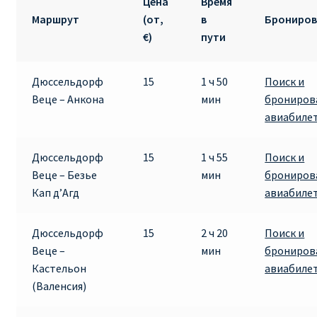
Цена
Время
Маршрут
(от,
в
Брониров
€)
пути
Дюссельдорф
15
1 ч 50
Поиск и
Веце – Анкона
мин
брониров
авиабиле
Дюссельдорф
15
1 ч 55
Поиск и
Веце – Безье
мин
брониров
Кап д’Агд
авиабиле
Дюссельдорф
15
2 ч 20
Поиск и
Веце –
мин
брониров
Кастельон
авиабиле
(Валенсия)