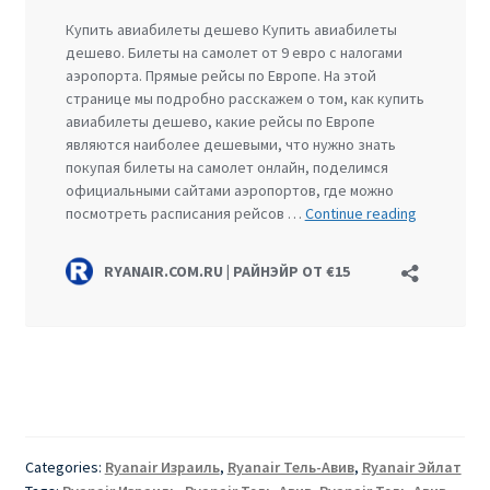
Categories:
Ryanair Израиль
,
Ryanair Тель-Авив
,
Ryanair Эйлат