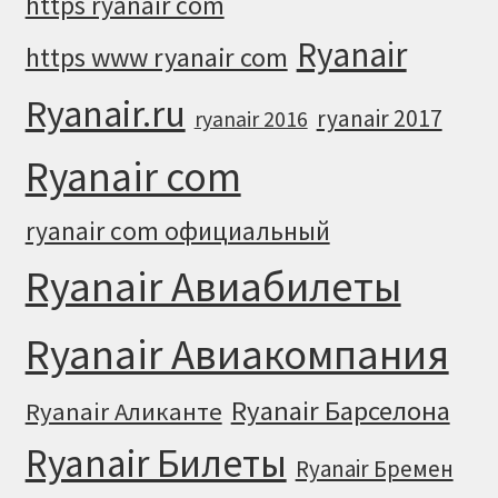
https ryanair com
Ryanair
https www ryanair com
Ryanair.ru
ryanair 2017
ryanair 2016
Ryanair com
ryanair com официальный
Ryanair Авиабилеты
Ryanair Авиакомпания
Ryanair Барселона
Ryanair Аликанте
Ryanair Билеты
Ryanair Бремен