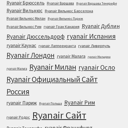
Ryanair Брюссель
Ryanair Варшава
Ryanair Варшава Тенерифе
Ryanair Вильнюс
Ryanair Вильнюс Барселона
Ryanair Вильнюс Милан
Ryanair Вильнюс Париж
Ryanair Дублин
ryanair Гран Канария
Ryanair Вильнюс Рим
ryanair Испания
Ryanair Дюссельдорф
ryanair Каунас
ryanair Лаппеенранта
ryanair Ливерпуль
Ryanair Лондон
ryanair Малага
ryanair Мальорка
Ryanair Милан
ryanair Осло
ryanair Мальта
Ryanair Официальный Cайт
Россия
Ryanair Рим
ryanair Париж
Ryanair Польша
Ryanair Сайт
ryanair Родос
ryanair Франкфурт