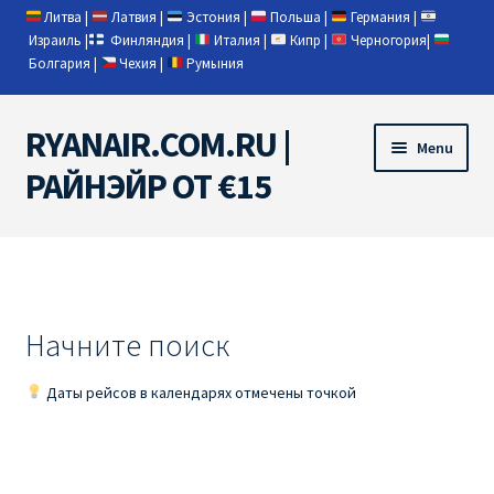
Литва
|
Латвия
|
Эстония
|
Польша
|
Германия
|
Израиль
|
Финляндия
|
Италия
|
Кипр
|
Черногория
|
Болгария
|
Чехия
|
Румыния
RYANAIR.COM.RU |
Skip
Skip
Menu
to
to
РАЙНЭЙР ОТ €15
navigation
content
Home
RYANAIR | ПОИСК АВИАБИЛЕТОВ
Начните поиск
RYANAIR PL ОТ € 9
Даты рейсов в календарях отмечены точкой
Ryanair Беларусь
Ryanair Германия