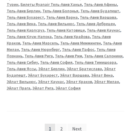
Турин
,
Билеты Ryanair Тель-Авив Ханья
,
Тель-Авив Афины
,
Тель-Авив Берлин
,
Тель-Авив Болонья
,
Тель-Авив Будапешт
,
Тель-Авив Бухарест
,
Тель-Авив Варна
,
Тель-Авив Варшава
,
Тель-Авив Вена
,
Тель-Авив Вильнюс
,
Тель-Авив Дебрецен
,
Тель-Авив Карлсруэ
,
Тель-Авив Катовице
,
Тель-Авив Каунас
,
Тель-Авив Клуж-Напока
,
Тель-Авив Крайова
,
Тель-Авив
Краков
,
Тель-Авив Марсель
,
Тель-Авив Мемминген
,
Тель-Авив
Милан
,
Тель-Авив Нюрнберг
,
Тель-Авив Пафос
,
Тель-Авив
Познань
,
Тель-Авив Рига
,
Тель-Авив Рим
,
Тель-Авив Салоники
,
Тель-Авив Сибиу
,
Тель-Авив София
,
Тель-Авив Тимишоарa
,
Тель-Авив Яссы
,
Эйлат Берлин
,
Эйлат Братислава
,
Эйлат
Будапешт
,
Эйлат Бухарест
,
Эйлат Варшава
,
Эйлат Вена
,
Эйлат Вильнюс
,
Эйлат Каунас
,
Эйлат Краков
,
Эйлат Милан
,
Эйлат Прага
,
Эйлат Рига
,
Эйлат София
Posts
1
2
Next