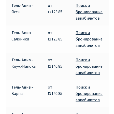
Тель-Авив –
от
Поиск и
RYANAIR ПОДГОРИЦА, ЧЕРНОГОРИЯ
Яссы
₪123.85
бронирование
авиабилетов
Ryanair Польша
Тель-Авив –
от
Поиск и
RYANAIR ПОРТУГАЛИЯ
Салоники
₪123.85
бронирование
авиабилетов
RYANAIR ПОСАДОЧНЫЙ ТАЛОН – BOARDING PASS
Тель-Авив –
от
Поиск и
Ryanair Россия
Клуж-Напока
₪140.85
бронирование
авиабилетов
RYANAIR ТЕЛЬ-АВИВ, ЭЙЛАТ, ИЗРАИЛЬ
Тель-Авив –
от
Поиск и
RYANAIR УКРАИНА | АВИАБИЛЕТЫ ОТ €15
Варна
₪140.85
бронирование
авиабилетов
Ryanair Україна из Киева, Одессы, Львова, Харькова,
Херсона от € 15