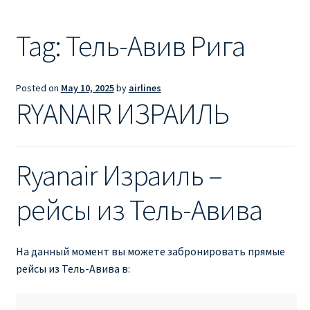
Ryanair из Лондона
Tag:
Тель-Авив Рига
RYANAIR ИЗ РИГИ
Ryanair из Стокгольма
Posted on
May 10, 2025
by
airlines
RYANAIR ИЗРАИЛЬ
RYANAIR ИЗ ТАЛЛИНА
Ryanair из Тампере
Ryanair Израиль –
RYANAIR ИЗ ЧЕХИИ | ПРАГА, ОСТРАВА, ПАРДУБИЦЕ,
рейсы из Тель-Авива
БРНО
Ryanair изменение имени
На данный момент вы можете забронировать прямые
рейсы из Тель-Авива в:
Ryanair изменения