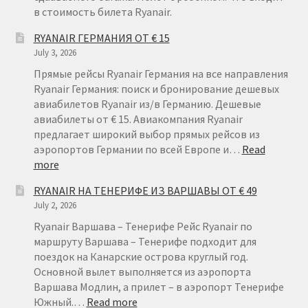
в стоимость билета Ryanair.
RYANAIR ГЕРМАНИЯ ОТ € 15
July 3, 2026
Прямые рейсы Ryanair Германия на все направления
Ryanair Германия: поиск и бронирование дешевых
авиабилетов Ryanair из/в Германию. Дешевые
авиабилеты от € 15. Авиакомпания Ryanair
предлагает широкий выбор прямых рейсов из
аэропортов Германии по всей Европе и…
Read
:
more
RYANAIR
RYANAIR НА ТЕНЕРИФЕ ИЗ ВАРШАВЫ ОТ € 49
ГЕРМАНИЯ
July 2, 2026
ОТ
€
Ryanair Варшава – Тенерифе Рейс Ryanair по
15
маршруту Варшава – Тенерифе подходит для
поездок на Канарские острова круглый год.
Основной вылет выполняется из аэропорта
Варшава Модлин, а прилет – в аэропорт Тенерифе
:
Южный.…
Read more