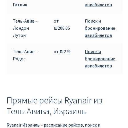
Гатвик
авиабилетов
ПРАВИЛА RYANAIR В АЭРОПОРТУ И НА БОРТУ
Тель-Авив –
от
Поиск и
ПРАВИЛА ПРОВОЗА БАГАЖА RYANAIR
Лондон
₪208.85
бронирование
Лутон
авиабилетов
ПУТЕШЕСТВИЕ С ДЕТЬМИ И МЛАДЕНЦАМИ
РЕЙСАМИ RYANAIR
Тель-Авив –
от ₪279
Поиск и
Родос
бронирование
РЕГИСТРАЦИЯ НА РЕЙС И ДОКУМЕНТЫ ДЛЯ
авиабилетов
ПУТЕШЕСТВИЯ РЕЙСАМИ RYANAIR
Информация по бронированию билетов Ryanair
Прямые рейсы Ryanair из
КАК НАЙТИ ДЕШЕВЫЙ БИЛЕТ
Тель-Авива, Израиль
Кипр
Ryanair Израиль – расписание рейсов, поиск и