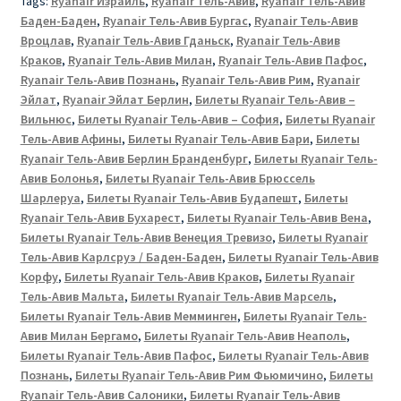
Tags:
Ryanair Израиль
,
Ryanair Тель-Авив
,
Ryanair Тель-Авив
Баден-Баден
,
Ryanair Тель-Авив Бургас
,
Ryanair Тель-Авив
Вроцлав
,
Ryanair Тель-Авив Гданьск
,
Ryanair Тель-Авив
Краков
,
Ryanair Тель-Авив Милан
,
Ryanair Тель-Авив Пафос
,
Ryanair Тель-Авив Познань
,
Ryanair Тель-Авив Рим
,
Ryanair
Эйлат
,
Ryanair Эйлат Берлин
,
Билеты Ryanair Тель-Авив –
Вильнюс
,
Билеты Ryanair Тель-Авив – София
,
Билеты Ryanair
Тель-Авив Афины
,
Билеты Ryanair Тель-Авив Бари
,
Билеты
Ryanair Тель-Авив Берлин Бранденбург
,
Билеты Ryanair Тель-
Авив Болонья
,
Билеты Ryanair Тель-Авив Брюссель
Шарлеруа
,
Билеты Ryanair Тель-Авив Будапешт
,
Билеты
Ryanair Тель-Авив Бухарест
,
Билеты Ryanair Тель-Авив Вена
,
Билеты Ryanair Тель-Авив Венеция Тревизо
,
Билеты Ryanair
Тель-Авив Карлсруэ / Баден-Баден
,
Билеты Ryanair Тель-Авив
Корфу
,
Билеты Ryanair Тель-Авив Краков
,
Билеты Ryanair
Тель-Авив Мальта
,
Билеты Ryanair Тель-Авив Марсель
,
Билеты Ryanair Тель-Авив Мемминген
,
Билеты Ryanair Тель-
Авив Милан Бергамо
,
Билеты Ryanair Тель-Авив Неаполь
,
Билеты Ryanair Тель-Авив Пафос
,
Билеты Ryanair Тель-Авив
Познань
,
Билеты Ryanair Тель-Авив Рим Фьюмичино
,
Билеты
Ryanair Тель-Авив Салоники
,
Билеты Ryanair Тель-Авив