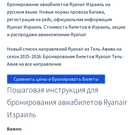
бронирование авиабилетов Ryanair Израиль на
КУПИТЬ АВИАБИЛЕТЫ ДЕШЕВО
русском языке. Новые нормы провоза багажа,
регистрация на рейс, официальная информация
Милан
Ryanair Израиль. Стоимость билетов в Израиль, акции
и распродажи авиакомпании Ryanair
Париж
Новый список направлений Ryanair из Тель-Авива на
ПРАВИЛА РЕГИСТРАЦИИ
сезон 2025-2026. Бронирование билетов Ryanair Тель-
Авив на все направления.
ПРИЛОЖЕНИЕ RYANAIR НА РУССКОМ
Сравнить цены и бронировать билеты
ПРОВОЗ БАГАЖА RYANAIR – ПРАВИЛА
Пошаговая инструкция для
бронирования авиабилетов Ryanair
РАЙАНЭЙР НА РУССКОМ | КНФТФШК
Израиль
РЕГИСТРАЦИЯ НА РЕЙС RYANAIR
Важно
.
Регистрация ребенка на рейс RYANAIR