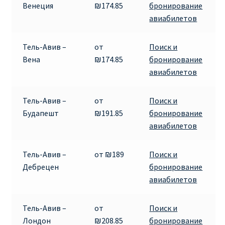
Венеция
₪174.85
бронирование
ДЕШЕВЫЕ АВИАБИЛЕТЫ В ВЕНУ
авиабилетов
ДЕШЕВЫЕ АВИАБИЛЕТЫ В ЛОНДОН
Тель-Авив –
от
Поиск и
Вена
₪174.85
бронирование
ДЕШЕВЫЕ АВИАБИЛЕТЫ В МИЛАН
авиабилетов
ДЕШЕВЫЕ АВИАБИЛЕТЫ В ПАРИЖ
Тель-Авив –
от
Поиск и
Будапешт
₪191.85
бронирование
ДЕШЕВЫЕ АВИАБИЛЕТЫ НА КИПР
авиабилетов
ИНФОРМАЦИЯ ДЛЯ ПАССАЖИРОВ
Тель-Авив –
от ₪189
Поиск и
Дебрецен
бронирование
ВЫБОР И БРОНИРОВАНИЯ МЕСТ В RYANAIR
авиабилетов
ЗАДЕРЖКА, ОТМЕНА, ПЕРЕНОС РЕЙСОВ RYANAIR
Тель-Авив –
от
Поиск и
Лондон
₪208.85
бронирование
ИЗМЕНЕНИЕ БРОНИРОВАНИЯ