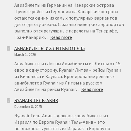
€22
Авиабилеты из Германии на Канарские острова
Прямые рейсы из Германии на Канарские острова
остаются одним из самых популярных вариантов
для отдыха у океана. С разных немецких аэропортов
выполняются регулярные перелеты на Тенерифе,
:
Гран-Канарию…
Read more
АВИАБИЛЕТЫ
АВИАБИЛЕТЫ ИЗ ЛИТВЫ ОТ € 15
ИЗ
March 1, 2026
ГЕРМАНИИ
НА
Авиабилеты из Литвы Авиабилеты из Литвы от 15
КАНАРСКИЕ
евро в одну сторону. Ryanair Литва – рейсы Ryanair
ОСТРОВА
из Вильнюса и Каунаса. Бронирование дешевых
авиабилетов Ryanair из Литвы на русском
:
Авиабилеты на рейсы Ryanair…
Read more
АВИАБИЛЕТ
RYANAIR ТЕЛЬ-АВИВ
ИЗ
December 8, 2025
ЛИТВЫ
ОТ
Ryanair Тель-Авив – дешевые авиабилеты из
€
Израиля по Европе Ryanair Тель-Авив – это
15
возможность улететь из Израиля в Европу по