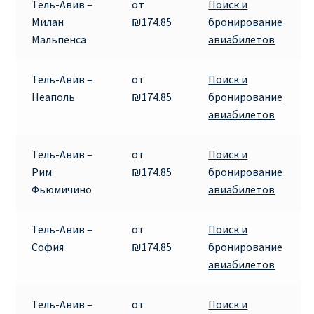
Тель-Авив –
от
Поиск и
Аликанте
Милан
₪174.85
бронирование
Мальпенса
авиабилетов
Барселона
Тель-Авив –
от
Поиск и
БИЛЕТЫ RYANAIR | ПОИСК ЛУЧШЕЙ ЦЕНЫ |
Неаполь
₪174.85
бронирование
БРОНИРОВАНИЕ
авиабилетов
БИЛЕТЫ RYANAIR НА ЗАВТРА КУПИТЬ ОНЛАЙН
Тель-Авив –
от
Поиск и
Рим
₪174.85
бронирование
ДЕШЕВЫЕ АВИАБИЛЕТЫ В БАРСЕЛОНУ
Фьюмичино
авиабилетов
ДЕШЕВЫЕ АВИАБИЛЕТЫ В БЕРЛИН
Тель-Авив –
от
Поиск и
София
₪174.85
бронирование
ДЕШЕВЫЕ АВИАБИЛЕТЫ В БУХАРЕСТ
авиабилетов
ДЕШЕВЫЕ АВИАБИЛЕТЫ В ВАРШАВУ
Тель-Авив –
от
Поиск и