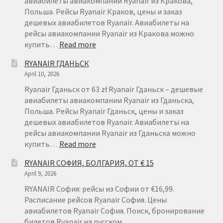
авиабилеты авиакомпании Ryanair из Кракова,
Польша. Рейсы Ryanair Краков, цены и заказ
дешевых авиабилетов Ryanair. Авиабилеты на
рейсы авиакомпании Ryanair из Кракова можно
:
купить…
Read more
RYANAIR
RYANAIR ГДАНЬСК
КРАКОВ
April 10, 2026
Ryanair Гданьск от 63 zł Ryanair Гданьск – дешевые
авиабилеты авиакомпании Ryanair из Гданьска,
Польша. Рейсы Ryanair Гданьск, цены и заказ
дешевых авиабилетов Ryanair. Авиабилеты на
рейсы авиакомпании Ryanair из Гданьска можно
:
купить…
Read more
RYANAIR
RYANAIR СОФИЯ, БОЛГАРИЯ, ОТ € 15
ГДАНЬСК
April 9, 2026
RYANAIR София: рейсы из Софии от €16,99.
Расписание рейсов Ryanair София. Цены
авиабилетов Ryanair София. Поиск, бронирование
билетов Ryanair на русском.