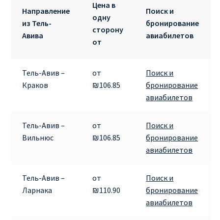
Ryanair изменить дату
Цена в
Направление
Поиск и
одну
из Тель-
бронирование
сторону
Ryanair изменить фамилию
Авива
авиабилетов
от
Ryanair Испания
Тель-Авив –
от
Поиск и
RYANAIR ИТАЛИЯ
Краков
₪106.85
бронирование
авиабилетов
RYANAIR КУПИТЬ БИЛЕТЫ ENGLISH
Тель-Авив –
от
Поиск и
Ryanair направления, акции
Вильнюс
₪106.85
бронирование
авиабилетов
Ryanair онлайн регистрация
Тель-Авив –
от
Поиск и
Ryanair ошибка в фамилии, имени
Ларнака
₪110.90
бронирование
авиабилетов
Ryanair пересадки