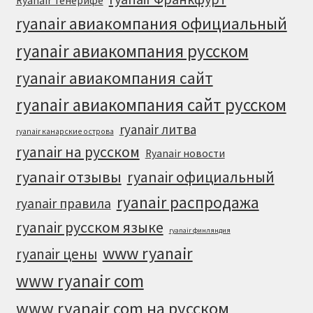
Ryanair Тенерифе
ryanair авиакомпания официальный
ryanair авиакомпания русском
ryanair авиакомпания сайт
ryanair авиакомпания сайт русском
ryanair литва
ryanair канарские острова
ryanair на русском
Ryanair новости
ryanair отзывы
ryanair официальный
ryanair распродажа
ryanair правила
ryanair русском языке
ryanair финляндия
www ryanair
ryanair цены
www ryanair com
www ryanair com на русском