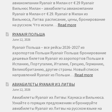
АВИАБИ
авиакомпании Ryanair в Милан от € 29 Ryanair
ИЗ
Вильнюс Милан – авиабилеты авиакомпании
ЛИТВЫ
Ryanair в Милан от € 29. Ryanair в Милан из
Вильнюса, Литва: расписание, цены, бронирование
:
на русском. Что искали…
Read more
RYANAIR
RYANAIR ПОЛЬША
ВИЛЬНЮС
June 12, 2026
МИЛАН
ОТ
Ryanair Польша – все рейсы 2026-2027 из
€
аэропортов Польши Ryanair Польша: бронирование
29
дешевых билетов Ryanair из аэропортов Польши в
Испанию, Португалию, Италию, Грецию, Германию,
Великобританию, другие страны. Новый список
:
направлений Ryanair из Польши…
Read more
RYANAIR
АВИАБИЛЕТЫ RYANAIR ИЗ ЛИТВЫ
ПОЛЬША
June 12, 2026
Авиабилеты Ryanair из Литвы: Каунаса и Вильнюса.
Узнайте о горящих предложениях и бронируйте
авиабилеты Ryanair из Литвы на русском языке на