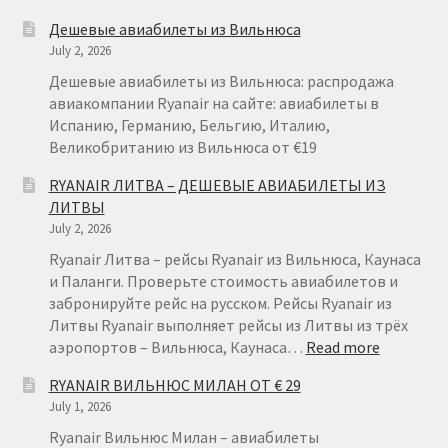
RYANAIR
Дешевые авиабилеты из Вильнюса
НА
July 2, 2026
ТЕНЕРИФЕ
ИЗ
Дешевые авиабилеты из Вильнюса: распродажа
ВАРШАВЫ
авиакомпании Ryanair на сайте: авиабилеты в
ОТ
Испанию, Германию, Бельгию, Италию,
€
Великобританию из Вильнюса от €19
49
RYANAIR ЛИТВА – ДЕШЕВЫЕ АВИАБИЛЕТЫ ИЗ
ЛИТВЫ
July 2, 2026
Ryanair Литва – рейсы Ryanair из Вильнюса, Каунаса
и Паланги. Проверьте стоимость авиабилетов и
забронируйте рейс на русском. Рейсы Ryanair из
Литвы Ryanair выполняет рейсы из Литвы из трёх
:
аэропортов – Вильнюса, Каунаса…
Read more
RYANAIR
RYANAIR ВИЛЬНЮС МИЛАН ОТ € 29
ЛИТВА
July 1, 2026
–
ДЕШЕВЫ
Ryanair Вильнюс Милан – авиабилеты