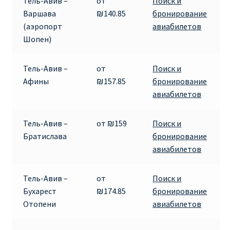
Тель-Авив –
от
Поиск и
Варшава
₪140.85
бронирование
RYANAIR.COM НА РУССКОМ – кнфтфшкюсщь
(аэропорт
авиабилетов
Шопен)
Авиабилеты Ryanair на Тенерифе от €15
Тель-Авив –
от
Поиск и
АВИАБИЛЕТЫ RYANAIR ОТ € 12
Афины
₪157.85
бронирование
авиабилетов
АВИАБИЛЕТЫ ВИЛЬНЮС БАРСЕЛОНА
Тель-Авив –
от ₪159
Поиск и
АВИАБИЛЕТЫ ХЕЛЬСИНКИ МИЛАН
Братислава
бронирование
авиабилетов
Акции RYANAIR из Варшавы
Тель-Авив –
от
Поиск и
Акции RYANAIR из Вильнюса
Бухарест
₪174.85
бронирование
Отопени
авиабилетов
Акции RYANAIR из Каунаса