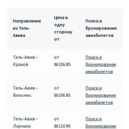
Ryanair изменить дату
Цена в
Ryanair изменить фамилию
Направление
Поиск и
одну
из Тель-
бронирование
сторону
Ryanair Испания
Авива
авиабилетов
от
RYANAIR ИТАЛИЯ
Тель-Авив –
от
Поиск и
RYANAIR КУПИТЬ БИЛЕТЫ ENGLISH
Краков
₪106.85
бронирование
авиабилетов
Ryanair направления, акции
Тель-Авив –
от
Поиск и
Ryanair онлайн регистрация
Вильнюс
₪106.85
бронирование
авиабилетов
Ryanair ошибка в фамилии, имени
Тель-Авив –
от
Поиск и
Ryanair пересадки
Ларнака
₪110.90
бронирование