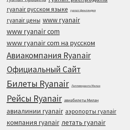
ryanair русском языке
ryanair финляндия
www ryanair
ryanair цены
www ryanair com
www ryanair com на русском
Авиакомпания Ryanair
Официальный Cайт
Билеты Ryanair
Лаппеенранта Милан
Рейсы Ryanair
авиабилеты Милан
авиалинии ryanair
аэропорты ryanair
летать ryanair
компания ryanair