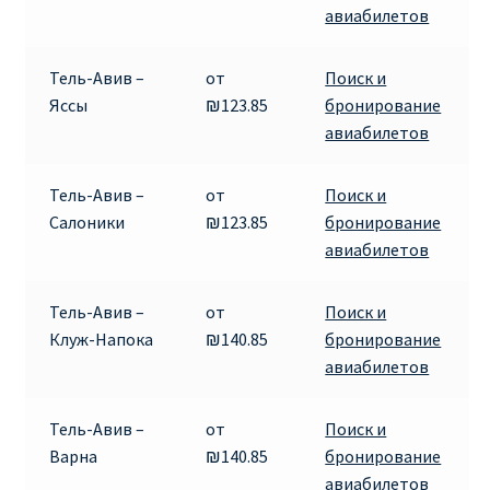
авиабилетов
RYANAIR ПОДГОРИЦА, ЧЕРНОГОРИЯ
Тель-Авив –
от
Поиск и
Ryanair Польша
Яссы
₪123.85
бронирование
авиабилетов
RYANAIR ПОРТУГАЛИЯ
Тель-Авив –
от
Поиск и
RYANAIR ПОСАДОЧНЫЙ ТАЛОН – BOARDING PASS
Салоники
₪123.85
бронирование
авиабилетов
Ryanair Россия
Тель-Авив –
от
Поиск и
RYANAIR ТЕЛЬ-АВИВ, ЭЙЛАТ, ИЗРАИЛЬ
Клуж-Напока
₪140.85
бронирование
авиабилетов
RYANAIR УКРАИНА | АВИАБИЛЕТЫ ОТ €15
Тель-Авив –
от
Поиск и
Ryanair Україна из Киева, Одессы, Львова, Харькова,
Варна
₪140.85
бронирование
Херсона от € 15
авиабилетов