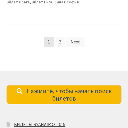
Эйлат Прага
,
Эйлат Рига
,
Эйлат София
Posts
1
2
Next
pagination
Нажмите, чтобы начать поиск
билетов
БИЛЕТЫ RYANAIR ОТ €15