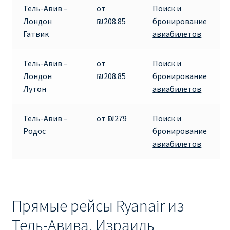
Тель-Авив –
от
Поиск и
Лондон
₪208.85
бронирование
ПРАВИЛА RYANAIR В АЭРОПОРТУ И НА БОРТУ
Гатвик
авиабилетов
ПРАВИЛА ПРОВОЗА БАГАЖА RYANAIR
Тель-Авив –
от
Поиск и
Лондон
₪208.85
бронирование
ПУТЕШЕСТВИЕ С ДЕТЬМИ И МЛАДЕНЦАМИ
Лутон
авиабилетов
РЕЙСАМИ RYANAIR
РЕГИСТРАЦИЯ НА РЕЙС И ДОКУМЕНТЫ ДЛЯ
Тель-Авив –
от ₪279
Поиск и
ПУТЕШЕСТВИЯ РЕЙСАМИ RYANAIR
Родос
бронирование
авиабилетов
Информация по бронированию билетов Ryanair
КАК НАЙТИ ДЕШЕВЫЙ БИЛЕТ
Прямые рейсы Ryanair из
Кипр
Тель-Авива, Израиль