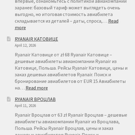
впервые, ознакомьтесь с политикой авиакомпании
заранее: базовый тариф может выглядеть очень
выгодно, но итоговая стоимость авиабилета
складывается из деталей – даты, спроса,…
Read
:
more
БРОНИРОВАНИЕ
RYANAIR КАТОВИЦЕ
АВИАБИЛЕТОВ
April 12, 2026
RYANAIR
–
Ryanair Катовице от zł 68 Ryanair Катовице –
FAQ
дешевые авиабилеты авиакомпании Ryanair из
Катовице, Польша. Рейсы Ryanair Катовице, цены и
заказ дешевых авиабилетов Ryanair. Поиск и
бронирование авиабилетов от EUR 15 Авиабилеты
:
на…
Read more
RYANAIR
RYANAIR ВРОЦЛАВ
КАТОВИЦЕ
April 11, 2026
Ryanair Вроцлав от 63 zł Ryanair Вроцлав – дешевые
авиабилеты авиакомпании Ryanair из Вроцлава,
Польша. Рейсы Ryanair Вроцлав, цены и заказ
дешевых авиабилетов Ryanair. Поиск и