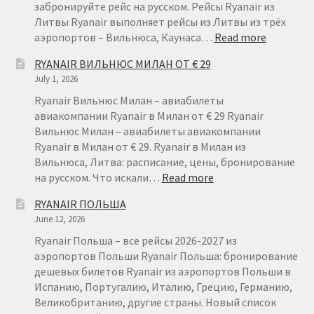
забронируйте рейс на русском. Рейсы Ryanair из
Литвы Ryanair выполняет рейсы из Литвы из трёх
:
аэропортов – Вильнюса, Каунаса…
Read more
RYANAIR
RYANAIR ВИЛЬНЮС МИЛАН ОТ € 29
ЛИТВА
July 1, 2026
–
ДЕШЕВЫ
Ryanair Вильнюс Милан – авиабилеты
АВИАБИ
авиакомпании Ryanair в Милан от € 29 Ryanair
ИЗ
Вильнюс Милан – авиабилеты авиакомпании
ЛИТВЫ
Ryanair в Милан от € 29. Ryanair в Милан из
Вильнюса, Литва: расписание, цены, бронирование
:
на русском. Что искали…
Read more
RYANAIR
RYANAIR ПОЛЬША
ВИЛЬНЮС
June 12, 2026
МИЛАН
ОТ
Ryanair Польша – все рейсы 2026-2027 из
€
аэропортов Польши Ryanair Польша: бронирование
29
дешевых билетов Ryanair из аэропортов Польши в
Испанию, Португалию, Италию, Грецию, Германию,
Великобританию, другие страны. Новый список