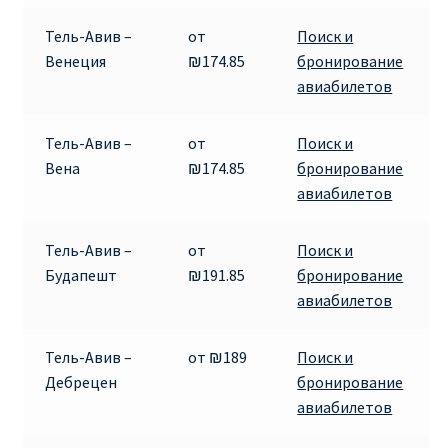
ДЕШЕВЫЕ АВИАБИЛЕТЫ В ВЕНУ
Тель-Авив –
от
Поиск и
Венеция
₪174.85
бронирование
ДЕШЕВЫЕ АВИАБИЛЕТЫ В ЛОНДОН
авиабилетов
ДЕШЕВЫЕ АВИАБИЛЕТЫ В МИЛАН
Тель-Авив –
от
Поиск и
Вена
₪174.85
бронирование
ДЕШЕВЫЕ АВИАБИЛЕТЫ В ПАРИЖ
авиабилетов
ДЕШЕВЫЕ АВИАБИЛЕТЫ НА КИПР
Тель-Авив –
от
Поиск и
Будапешт
₪191.85
бронирование
ИНФОРМАЦИЯ ДЛЯ ПАССАЖИРОВ
авиабилетов
ВЫБОР И БРОНИРОВАНИЯ МЕСТ В RYANAIR
Тель-Авив –
от ₪189
Поиск и
Дебрецен
бронирование
ЗАДЕРЖКА, ОТМЕНА, ПЕРЕНОС РЕЙСОВ RYANAIR
авиабилетов
ИЗМЕНЕНИЕ БРОНИРОВАНИЯ