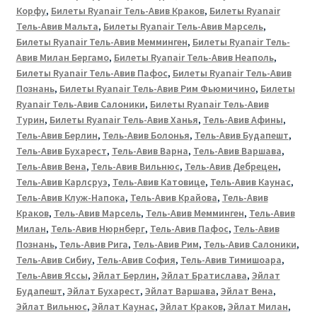
Корфу
,
Билеты Ryanair Тель-Авив Краков
,
Билеты Ryanair
Тель-Авив Мальта
,
Билеты Ryanair Тель-Авив Марсель
,
Билеты Ryanair Тель-Авив Мемминген
,
Билеты Ryanair Тель-
Авив Милан Бергамо
,
Билеты Ryanair Тель-Авив Неаполь
,
Билеты Ryanair Тель-Авив Пафос
,
Билеты Ryanair Тель-Авив
Познань
,
Билеты Ryanair Тель-Авив Рим Фьюмичино
,
Билеты
Ryanair Тель-Авив Салоники
,
Билеты Ryanair Тель-Авив
Турин
,
Билеты Ryanair Тель-Авив Ханья
,
Тель-Авив Афины
,
Тель-Авив Берлин
,
Тель-Авив Болонья
,
Тель-Авив Будапешт
,
Тель-Авив Бухарест
,
Тель-Авив Варна
,
Тель-Авив Варшава
,
Тель-Авив Вена
,
Тель-Авив Вильнюс
,
Тель-Авив Дебрецен
,
Тель-Авив Карлсруэ
,
Тель-Авив Катовице
,
Тель-Авив Каунас
,
Тель-Авив Клуж-Напока
,
Тель-Авив Крайова
,
Тель-Авив
Краков
,
Тель-Авив Марсель
,
Тель-Авив Мемминген
,
Тель-Авив
Милан
,
Тель-Авив Нюрнберг
,
Тель-Авив Пафос
,
Тель-Авив
Познань
,
Тель-Авив Рига
,
Тель-Авив Рим
,
Тель-Авив Салоники
,
Тель-Авив Сибиу
,
Тель-Авив София
,
Тель-Авив Тимишоарa
,
Тель-Авив Яссы
,
Эйлат Берлин
,
Эйлат Братислава
,
Эйлат
Будапешт
,
Эйлат Бухарест
,
Эйлат Варшава
,
Эйлат Вена
,
Эйлат Вильнюс
,
Эйлат Каунас
,
Эйлат Краков
,
Эйлат Милан
,