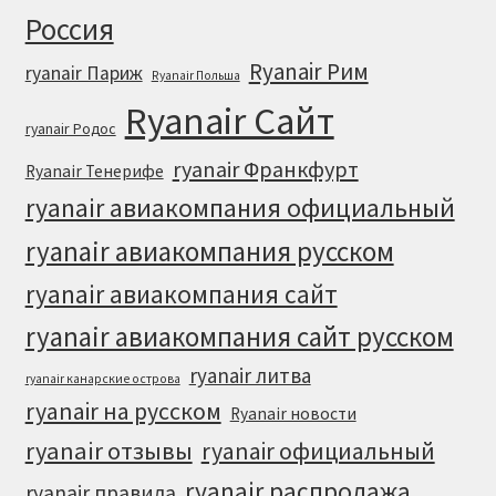
Россия
Ryanair Рим
ryanair Париж
Ryanair Польша
Ryanair Сайт
ryanair Родос
ryanair Франкфурт
Ryanair Тенерифе
ryanair авиакомпания официальный
ryanair авиакомпания русском
ryanair авиакомпания сайт
ryanair авиакомпания сайт русском
ryanair литва
ryanair канарские острова
ryanair на русском
Ryanair новости
ryanair отзывы
ryanair официальный
ryanair распродажа
ryanair правила