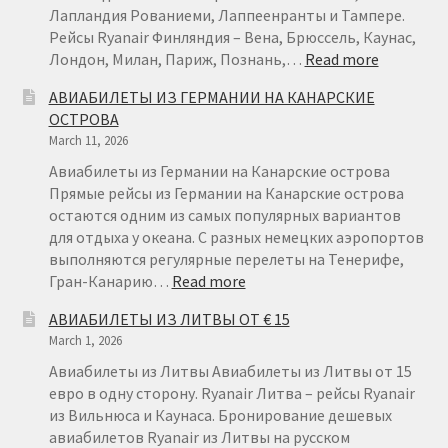
Лапландия Рованиеми, Лаппеенранты и Тампере.
Рейсы Ryanair Финляндия – Вена, Брюссель, Каунас,
:
Лондон, Милан, Париж, Познань,…
Read more
АВИАБИ
АВИАБИЛЕТЫ ИЗ ГЕРМАНИИ НА КАНАРСКИЕ
ИЗ
ОСТРОВА
ФИНЛЯН
March 11, 2026
ОТ
€22
Авиабилеты из Германии на Канарские острова
Прямые рейсы из Германии на Канарские острова
остаются одним из самых популярных вариантов
для отдыха у океана. С разных немецких аэропортов
выполняются регулярные перелеты на Тенерифе,
:
Гран-Канарию…
Read more
АВИАБИЛЕТЫ
АВИАБИЛЕТЫ ИЗ ЛИТВЫ ОТ € 15
ИЗ
March 1, 2026
ГЕРМАНИИ
НА
Авиабилеты из Литвы Авиабилеты из Литвы от 15
КАНАРСКИЕ
евро в одну сторону. Ryanair Литва – рейсы Ryanair
ОСТРОВА
из Вильнюса и Каунаса. Бронирование дешевых
авиабилетов Ryanair из Литвы на русском