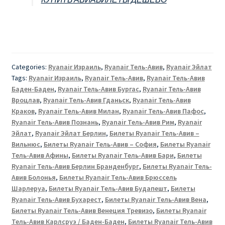
Categories:
Ryanair Израиль
,
Ryanair Тель-Авив
,
Ryanair Эйлат
Tags:
Ryanair Израиль
,
Ryanair Тель-Авив
,
Ryanair Тель-Авив
Баден-Баден
,
Ryanair Тель-Авив Бургас
,
Ryanair Тель-Авив
Вроцлав
,
Ryanair Тель-Авив Гданьск
,
Ryanair Тель-Авив
Краков
,
Ryanair Тель-Авив Милан
,
Ryanair Тель-Авив Пафос
,
Ryanair Тель-Авив Познань
,
Ryanair Тель-Авив Рим
,
Ryanair
Эйлат
,
Ryanair Эйлат Берлин
,
Билеты Ryanair Тель-Авив –
Вильнюс
,
Билеты Ryanair Тель-Авив – София
,
Билеты Ryanair
Тель-Авив Афины
,
Билеты Ryanair Тель-Авив Бари
,
Билеты
Ryanair Тель-Авив Берлин Бранденбург
,
Билеты Ryanair Тель-
Авив Болонья
,
Билеты Ryanair Тель-Авив Брюссель
Шарлеруа
,
Билеты Ryanair Тель-Авив Будапешт
,
Билеты
Ryanair Тель-Авив Бухарест
,
Билеты Ryanair Тель-Авив Вена
,
Билеты Ryanair Тель-Авив Венеция Тревизо
,
Билеты Ryanair
Тель-Авив Карлсруэ / Баден-Баден
,
Билеты Ryanair Тель-Авив