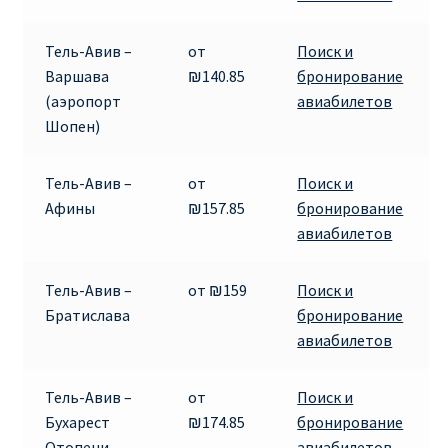
RYANAIR.COM НА РУССКОМ – кнфтфшкюсщь
Тель-Авив –
от
Поиск и
Варшава
₪140.85
бронирование
Авиабилеты Ryanair на Тенерифе от €15
(аэропорт
авиабилетов
Шопен)
АВИАБИЛЕТЫ RYANAIR ОТ € 12
Тель-Авив –
от
Поиск и
АВИАБИЛЕТЫ ВИЛЬНЮС БАРСЕЛОНА
Афины
₪157.85
бронирование
авиабилетов
АВИАБИЛЕТЫ ХЕЛЬСИНКИ МИЛАН
Тель-Авив –
от ₪159
Поиск и
Акции RYANAIR из Варшавы
Братислава
бронирование
авиабилетов
Акции RYANAIR из Вильнюса
Тель-Авив –
от
Поиск и
Акции RYANAIR из Каунаса
Бухарест
₪174.85
бронирование
Отопени
авиабилетов