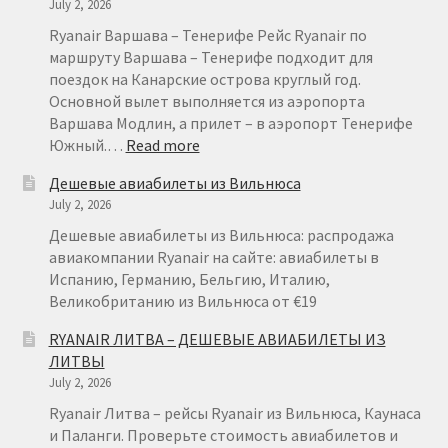
July 2, 2026
ОТ
€
Ryanair Варшава – Тенерифе Рейс Ryanair по
15
маршруту Варшава – Тенерифе подходит для
поездок на Канарские острова круглый год.
Основной вылет выполняется из аэропорта
Варшава Модлин, а прилет – в аэропорт Тенерифе
:
Южный.…
Read more
RYANAIR
Дешевые авиабилеты из Вильнюса
НА
July 2, 2026
ТЕНЕРИФЕ
ИЗ
Дешевые авиабилеты из Вильнюса: распродажа
ВАРШАВЫ
авиакомпании Ryanair на сайте: авиабилеты в
ОТ
Испанию, Германию, Бельгию, Италию,
€
Великобританию из Вильнюса от €19
49
RYANAIR ЛИТВА – ДЕШЕВЫЕ АВИАБИЛЕТЫ ИЗ
ЛИТВЫ
July 2, 2026
Ryanair Литва – рейсы Ryanair из Вильнюса, Каунаса
и Паланги. Проверьте стоимость авиабилетов и