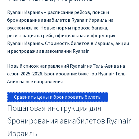
КУПИТЬ АВИАБИЛЕТЫ ДЕШЕВО
Ryanair Израиль – расписание рейсов, поиск и
бронирование авиабилетов Ryanair Израиль на
Милан
русском языке. Новые нормы провоза багажа,
регистрация на рейс, официальная информация
Париж
Ryanair Израиль. Стоимость билетов в Израиль, акции
и распродажи авиакомпании Ryanair
ПРАВИЛА РЕГИСТРАЦИИ
Новый список направлений Ryanair из Тель-Авива на
ПРИЛОЖЕНИЕ RYANAIR НА РУССКОМ
сезон 2025-2026. Бронирование билетов Ryanair Тель-
Авив на все направления.
ПРОВОЗ БАГАЖА RYANAIR – ПРАВИЛА
Сравнить цены и бронировать билеты
РАЙАНЭЙР НА РУССКОМ | КНФТФШК
Пошаговая инструкция для
бронирования авиабилетов Ryanair
РЕГИСТРАЦИЯ НА РЕЙС RYANAIR
Израиль
Регистрация ребенка на рейс RYANAIR