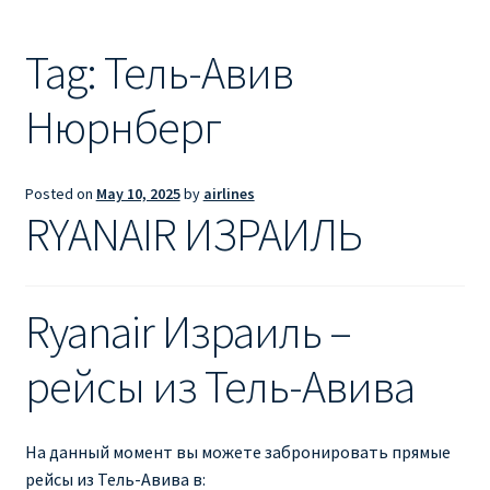
Ryanair из Лондона
Tag:
Тель-Авив
RYANAIR ИЗ РИГИ
Нюрнберг
Ryanair из Стокгольма
RYANAIR ИЗ ТАЛЛИНА
Posted on
May 10, 2025
by
airlines
RYANAIR ИЗРАИЛЬ
Ryanair из Тампере
RYANAIR ИЗ ЧЕХИИ | ПРАГА, ОСТРАВА, ПАРДУБИЦЕ,
Ryanair Израиль –
БРНО
рейсы из Тель-Авива
Ryanair изменение имени
Ryanair изменения
На данный момент вы можете забронировать прямые
рейсы из Тель-Авива в: