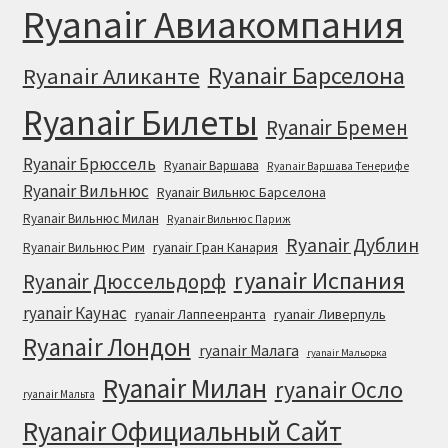
Ryanair Авиакомпания
Ryanair Барселона
Ryanair Аликанте
Ryanair Билеты
Ryanair Бремен
Ryanair Брюссель
Ryanair Варшава
Ryanair Варшава Тенерифе
Ryanair Вильнюс
Ryanair Вильнюс Барселона
Ryanair Вильнюс Милан
Ryanair Вильнюс Париж
Ryanair Дублин
ryanair Гран Канария
Ryanair Вильнюс Рим
ryanair Испания
Ryanair Дюссельдорф
ryanair Каунас
ryanair Лаппеенранта
ryanair Ливерпуль
Ryanair Лондон
ryanair Малага
ryanair Мальорка
Ryanair Милан
ryanair Осло
ryanair Мальта
Ryanair Официальный Cайт