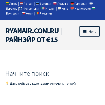
Литва
|
Латвия
|
Эстония
|
Польша
|
Германия
|
Израиль
|
Финляндия
|
Италия
|
Кипр
|
Черногория
|
Болгария
|
Чехия
|
Румыния
RYANAIR.COM.RU |
Skip
Skip
Menu
to
to
РАЙНЭЙР ОТ €15
navigation
content
Home
RYANAIR | ПОИСК АВИАБИЛЕТОВ
Начните поиск
RYANAIR PL ОТ € 9
Даты рейсов в календарях отмечены точкой
Ryanair Беларусь
Ryanair Германия