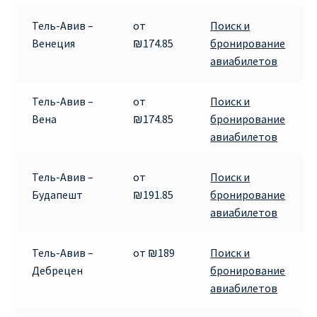
ДЕШЕВЫЕ АВИАБИЛЕТЫ В ВЕНУ
Тель-Авив –
от
Поиск и
Венеция
₪174.85
бронирование
ДЕШЕВЫЕ АВИАБИЛЕТЫ В ЛОНДОН
авиабилетов
ДЕШЕВЫЕ АВИАБИЛЕТЫ В МИЛАН
Тель-Авив –
от
Поиск и
Вена
₪174.85
бронирование
ДЕШЕВЫЕ АВИАБИЛЕТЫ В ПАРИЖ
авиабилетов
ДЕШЕВЫЕ АВИАБИЛЕТЫ НА КИПР
Тель-Авив –
от
Поиск и
Будапешт
₪191.85
бронирование
ИНФОРМАЦИЯ ДЛЯ ПАССАЖИРОВ
авиабилетов
ВЫБОР И БРОНИРОВАНИЯ МЕСТ В RYANAIR
Тель-Авив –
от ₪189
Поиск и
Дебрецен
бронирование
ЗАДЕРЖКА, ОТМЕНА, ПЕРЕНОС РЕЙСОВ RYANAIR
авиабилетов
ИЗМЕНЕНИЕ БРОНИРОВАНИЯ