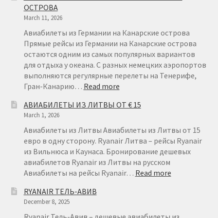
ОСТРОВА
ФИНЛЯН
March 11, 2026
ОТ
€22
Авиабилеты из Германии на Канарские острова
Прямые рейсы из Германии на Канарские острова
остаются одним из самых популярных вариантов
для отдыха у океана. С разных немецких аэропортов
выполняются регулярные перелеты на Тенерифе,
:
Гран-Канарию…
Read more
АВИАБИЛЕТЫ
АВИАБИЛЕТЫ ИЗ ЛИТВЫ ОТ € 15
ИЗ
March 1, 2026
ГЕРМАНИИ
НА
Авиабилеты из Литвы Авиабилеты из Литвы от 15
КАНАРСКИЕ
евро в одну сторону. Ryanair Литва – рейсы Ryanair
ОСТРОВА
из Вильнюса и Каунаса. Бронирование дешевых
авиабилетов Ryanair из Литвы на русском
:
Авиабилеты на рейсы Ryanair…
Read more
АВИАБИЛЕТ
RYANAIR ТЕЛЬ-АВИВ
ИЗ
December 8, 2025
ЛИТВЫ
ОТ
Ryanair Тель-Авив – дешевые авиабилеты из