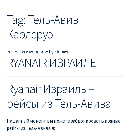
Ryanair из Лондона
Tag:
Тель-Авив
RYANAIR ИЗ РИГИ
Карлсруэ
Ryanair из Стокгольма
RYANAIR ИЗ ТАЛЛИНА
Posted on
May 10, 2025
by
airlines
RYANAIR ИЗРАИЛЬ
Ryanair из Тампере
RYANAIR ИЗ ЧЕХИИ | ПРАГА, ОСТРАВА, ПАРДУБИЦЕ,
Ryanair Израиль –
БРНО
рейсы из Тель-Авива
Ryanair изменение имени
Ryanair изменения
На данный момент вы можете забронировать прямые
рейсы из Тель-Авива в: