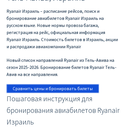
КУПИТЬ АВИАБИЛЕТЫ ДЕШЕВО
Ryanair Израиль – расписание рейсов, поиск и
бронирование авиабилетов Ryanair Израиль на
Милан
русском языке. Новые нормы провоза багажа,
регистрация на рейс, официальная информация
Париж
Ryanair Израиль. Стоимость билетов в Израиль, акции
и распродажи авиакомпании Ryanair
ПРАВИЛА РЕГИСТРАЦИИ
Новый список направлений Ryanair из Тель-Авива на
ПРИЛОЖЕНИЕ RYANAIR НА РУССКОМ
сезон 2025-2026. Бронирование билетов Ryanair Тель-
Авив на все направления.
ПРОВОЗ БАГАЖА RYANAIR – ПРАВИЛА
Сравнить цены и бронировать билеты
РАЙАНЭЙР НА РУССКОМ | КНФТФШК
Пошаговая инструкция для
бронирования авиабилетов Ryanair
РЕГИСТРАЦИЯ НА РЕЙС RYANAIR
Израиль
Регистрация ребенка на рейс RYANAIR