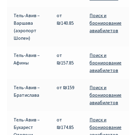
RYANAIR.COM НА РУССКОМ – кнфтфшкюсщь
Тель-Авив –
от
Поиск и
Варшава
₪140.85
бронирование
Авиабилеты Ryanair на Тенерифе от €15
(аэропорт
авиабилетов
Шопен)
АВИАБИЛЕТЫ RYANAIR ОТ € 12
Тель-Авив –
от
Поиск и
АВИАБИЛЕТЫ ВИЛЬНЮС БАРСЕЛОНА
Афины
₪157.85
бронирование
авиабилетов
АВИАБИЛЕТЫ ХЕЛЬСИНКИ МИЛАН
Тель-Авив –
от ₪159
Поиск и
Акции RYANAIR из Варшавы
Братислава
бронирование
авиабилетов
Акции RYANAIR из Вильнюса
Тель-Авив –
от
Поиск и
Акции RYANAIR из Каунаса
Бухарест
₪174.85
бронирование
Отопени
авиабилетов