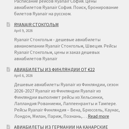
Расписание рейсов Ryanair София. Цены
авиабилетов Ryanair София. Поиск, бронирование
билетов Ryanair на русском.
RYANAIR СТОКГОЛЬМ
April 9, 2026
Ryanair Стокгольм - дешевые авиабилеты
авиакомпании Ryanair Стокгольм, Швеция. Рейсы
Ryanair Стокгольм, цены и заказ дешевых
авиабилетов Ryanair
АВИАБИЛЕТЫ ИЗ ФИНЛЯНДИИ ОТ €22
April 6, 2026
Дешевые авиабилеты Ryanair из Финляндии, сезон
2026-2027 Ryanair из Финляндии Ryanair из
Финляндии выполняет рейсы из Хельсинки,
Лапландия Рованиеми, Лаппеенранты и Тампере.
Рейсы Ryanair Финляндия – Вена, Брюссель, Каунас,
:
Лондон, Милан, Париж, Познань,…
Read more
АВИАБИ
АВИАБИЛЕТЫ ИЗ ГЕРМАНИИ НА КАНАРСКИЕ
ИЗ