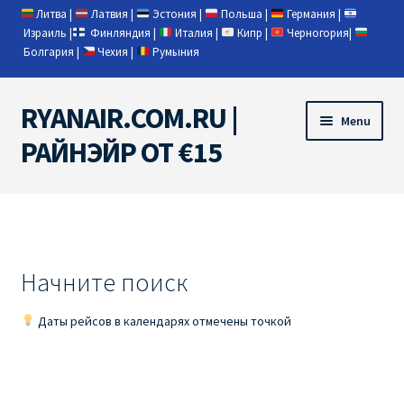
Литва
|
Латвия
|
Эстония
|
Польша
|
Германия
|
Израиль
|
Финляндия
|
Италия
|
Кипр
|
Черногория
|
Болгария
|
Чехия
|
Румыния
RYANAIR.COM.RU |
Skip
Skip
Menu
to
to
РАЙНЭЙР ОТ €15
navigation
content
Home
RYANAIR | ПОИСК АВИАБИЛЕТОВ
Начните поиск
RYANAIR PL ОТ € 9
Даты рейсов в календарях отмечены точкой
Ryanair Беларусь
Ryanair Германия