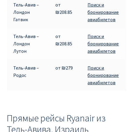
Тель-Авив –
от
Поиск и
Лондон
₪208.85
бронирование
ПРАВИЛА RYANAIR В АЭРОПОРТУ И НА БОРТУ
Гатвик
авиабилетов
ПРАВИЛА ПРОВОЗА БАГАЖА RYANAIR
Тель-Авив –
от
Поиск и
Лондон
₪208.85
бронирование
ПУТЕШЕСТВИЕ С ДЕТЬМИ И МЛАДЕНЦАМИ
Лутон
авиабилетов
РЕЙСАМИ RYANAIR
РЕГИСТРАЦИЯ НА РЕЙС И ДОКУМЕНТЫ ДЛЯ
Тель-Авив –
от ₪279
Поиск и
ПУТЕШЕСТВИЯ РЕЙСАМИ RYANAIR
Родос
бронирование
авиабилетов
Информация по бронированию билетов Ryanair
КАК НАЙТИ ДЕШЕВЫЙ БИЛЕТ
Прямые рейсы Ryanair из
Кипр
Тель-Авива, Израиль