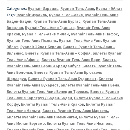
Categories:
Ryanair Израиль
,
Ryanair Тель-Авив
,
Ryanair Эйлат
Tags:
Ryanair Израиль
,
Ryanair Тель-Авив
,
Ryanair Тель-Авив
Баден-Баден
,
Ryanair Тель-Авив Бургас
,
Ryanair Тель-Авив
Вроцлав
,
Ryanair Тель-Авив Гданьск
,
Ryanair Тель-Авив
Краков
,
Ryanair Тель-Авив Милан
,
Ryanair Тель-Авив Пафос
,
Ryanair Тель-Авив Познань
,
Ryanair Тель-Авив Рим
,
Ryanair
Эйлат
,
Ryanair Эйлат Берлин
,
Билеты Ryanair Тель-Авив –
Вильнюс
,
Билеты Ryanair Тель-Авив – София
,
Билеты Ryanair
Тель-Авив Афины
,
Билеты Ryanair Тель-Авив Бари
,
Билеты
Ryanair Тель-Авив Берлин Бранденбург
,
Билеты Ryanair Тель-
Авив Болонья
,
Билеты Ryanair Тель-Авив Брюссель
Шарлеруа
,
Билеты Ryanair Тель-Авив Будапешт
,
Билеты
Ryanair Тель-Авив Бухарест
,
Билеты Ryanair Тель-Авив Вена
,
Билеты Ryanair Тель-Авив Венеция Тревизо
,
Билеты Ryanair
Тель-Авив Карлсруэ / Баден-Баден
,
Билеты Ryanair Тель-Авив
Корфу
,
Билеты Ryanair Тель-Авив Краков
,
Билеты Ryanair
Тель-Авив Мальта
,
Билеты Ryanair Тель-Авив Марсель
,
Билеты Ryanair Тель-Авив Мемминген
,
Билеты Ryanair Тель-
Авив Милан Бергамо
,
Билеты Ryanair Тель-Авив Неаполь
,
Билеты Ryanair Тель-Авив Пафос
,
Билеты Ryanair Тель-Авив