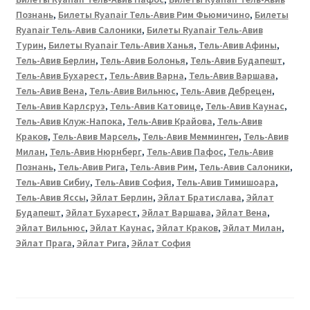
Познань
,
Билеты Ryanair Тель-Авив Рим Фьюмичино
,
Билеты
Ryanair Тель-Авив Салоники
,
Билеты Ryanair Тель-Авив
Турин
,
Билеты Ryanair Тель-Авив Ханья
,
Тель-Авив Афины
,
Тель-Авив Берлин
,
Тель-Авив Болонья
,
Тель-Авив Будапешт
,
Тель-Авив Бухарест
,
Тель-Авив Варна
,
Тель-Авив Варшава
,
Тель-Авив Вена
,
Тель-Авив Вильнюс
,
Тель-Авив Дебрецен
,
Тель-Авив Карлсруэ
,
Тель-Авив Катовице
,
Тель-Авив Каунас
,
Тель-Авив Клуж-Напока
,
Тель-Авив Крайова
,
Тель-Авив
Краков
,
Тель-Авив Марсель
,
Тель-Авив Мемминген
,
Тель-Авив
Милан
,
Тель-Авив Нюрнберг
,
Тель-Авив Пафос
,
Тель-Авив
Познань
,
Тель-Авив Рига
,
Тель-Авив Рим
,
Тель-Авив Салоники
,
Тель-Авив Сибиу
,
Тель-Авив София
,
Тель-Авив Тимишоарa
,
Тель-Авив Яссы
,
Эйлат Берлин
,
Эйлат Братислава
,
Эйлат
Будапешт
,
Эйлат Бухарест
,
Эйлат Варшава
,
Эйлат Вена
,
Эйлат Вильнюс
,
Эйлат Каунас
,
Эйлат Краков
,
Эйлат Милан
,
Эйлат Прага
,
Эйлат Рига
,
Эйлат София