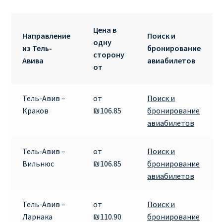
Ryanair изменить дату
Цена в
Ryanair изменить фамилию
Направление
Поиск и
одну
из Тель-
бронирование
сторону
Ryanair Испания
Авива
авиабилетов
от
RYANAIR ИТАЛИЯ
Тель-Авив –
от
Поиск и
RYANAIR КУПИТЬ БИЛЕТЫ ENGLISH
Краков
₪106.85
бронирование
авиабилетов
Ryanair направления, акции
Тель-Авив –
от
Поиск и
Ryanair онлайн регистрация
Вильнюс
₪106.85
бронирование
авиабилетов
Ryanair ошибка в фамилии, имени
Тель-Авив –
от
Поиск и
Ryanair пересадки
Ларнака
₪110.90
бронирование