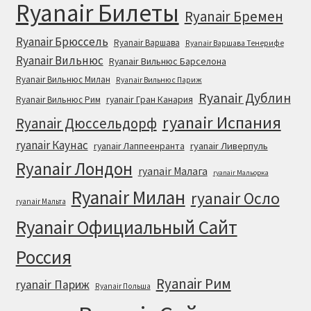
Ryanair Билеты
Ryanair Бремен
Ryanair Брюссель
Ryanair Варшава
Ryanair Варшава Тенерифе
Ryanair Вильнюс
Ryanair Вильнюс Барселона
Ryanair Вильнюс Милан
Ryanair Вильнюс Париж
Ryanair Дублин
ryanair Гран Канария
Ryanair Вильнюс Рим
ryanair Испания
Ryanair Дюссельдорф
ryanair Каунас
ryanair Лаппеенранта
ryanair Ливерпуль
Ryanair Лондон
ryanair Малага
ryanair Мальорка
Ryanair Милан
ryanair Осло
ryanair Мальта
Ryanair Официальный Cайт
Россия
Ryanair Рим
ryanair Париж
Ryanair Польша