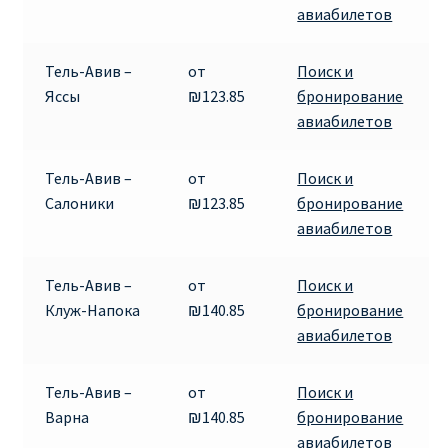
авиабилетов
RYANAIR ПОДГОРИЦА, ЧЕРНОГОРИЯ
Тель-Авив –
от
Поиск и
Ryanair Польша
Яссы
₪123.85
бронирование
авиабилетов
RYANAIR ПОРТУГАЛИЯ
Тель-Авив –
от
Поиск и
RYANAIR ПОСАДОЧНЫЙ ТАЛОН – BOARDING PASS
Салоники
₪123.85
бронирование
авиабилетов
Ryanair Россия
Тель-Авив –
от
Поиск и
RYANAIR ТЕЛЬ-АВИВ, ЭЙЛАТ, ИЗРАИЛЬ
Клуж-Напока
₪140.85
бронирование
авиабилетов
RYANAIR УКРАИНА | АВИАБИЛЕТЫ ОТ €15
Тель-Авив –
от
Поиск и
Ryanair Україна из Киева, Одессы, Львова, Харькова,
Варна
₪140.85
бронирование
Херсона от € 15
авиабилетов