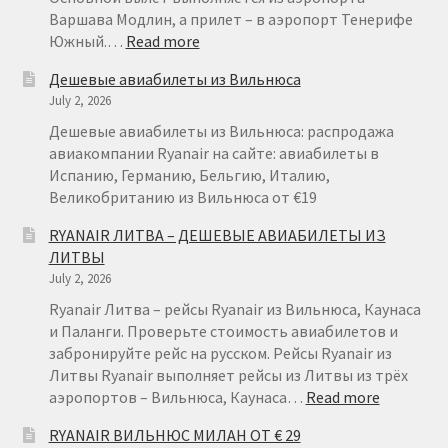
Варшава Модлин, а прилет – в аэропорт Тенерифе
:
Южный.…
Read more
RYANAIR
Дешевые авиабилеты из Вильнюса
НА
July 2, 2026
ТЕНЕРИФЕ
ИЗ
Дешевые авиабилеты из Вильнюса: распродажа
ВАРШАВЫ
авиакомпании Ryanair на сайте: авиабилеты в
ОТ
Испанию, Германию, Бельгию, Италию,
€
Великобританию из Вильнюса от €19
49
RYANAIR ЛИТВА – ДЕШЕВЫЕ АВИАБИЛЕТЫ ИЗ
ЛИТВЫ
July 2, 2026
Ryanair Литва – рейсы Ryanair из Вильнюса, Каунаса
и Паланги. Проверьте стоимость авиабилетов и
забронируйте рейс на русском. Рейсы Ryanair из
Литвы Ryanair выполняет рейсы из Литвы из трёх
:
аэропортов – Вильнюса, Каунаса…
Read more
RYANAIR
RYANAIR ВИЛЬНЮС МИЛАН ОТ € 29
ЛИТВА