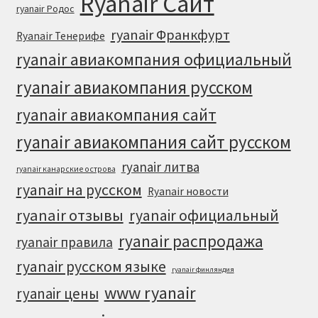
Ryanair Сайт
ryanair Родос
ryanair Франкфурт
Ryanair Тенерифе
ryanair авиакомпания официальный
ryanair авиакомпания русском
ryanair авиакомпания сайт
ryanair авиакомпания сайт русском
ryanair литва
ryanair канарские острова
ryanair на русском
Ryanair новости
ryanair отзывы
ryanair официальный
ryanair распродажа
ryanair правила
ryanair русском языке
ryanair финляндия
www ryanair
ryanair цены