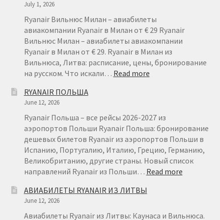
July 1, 2026
–
ДЕШЕВЫ
Ryanair Вильнюс Милан – авиабилеты
АВИАБИ
авиакомпании Ryanair в Милан от € 29 Ryanair
ИЗ
Вильнюс Милан – авиабилеты авиакомпании
ЛИТВЫ
Ryanair в Милан от € 29. Ryanair в Милан из
Вильнюса, Литва: расписание, цены, бронирование
:
на русском. Что искали…
Read more
RYANAIR
RYANAIR ПОЛЬША
ВИЛЬНЮС
June 12, 2026
МИЛАН
ОТ
Ryanair Польша – все рейсы 2026-2027 из
€
аэропортов Польши Ryanair Польша: бронирование
29
дешевых билетов Ryanair из аэропортов Польши в
Испанию, Португалию, Италию, Грецию, Германию,
Великобританию, другие страны. Новый список
:
направлений Ryanair из Польши…
Read more
RYANAIR
АВИАБИЛЕТЫ RYANAIR ИЗ ЛИТВЫ
ПОЛЬША
June 12, 2026
Авиабилеты Ryanair из Литвы: Каунаса и Вильнюса.