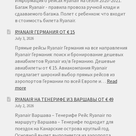
Информация о рейсах Ryanair на сезон 2020-2021.
Багаж Ryanair - правила провоза ручной клади и
сдааваемого багажа. Полет с ребенком: что входит
в стоимость билета Ryanair.
RYANAIR ГЕРМАНИЯ ОТ € 15
July 3, 2026
Прямые рейсы Ryanair Германия на все направления
Ryanair Германия: поиск и бронирование дешевых
авиабилетов Ryanair из/в Германию. Дешевые
авиабилеты от € 15. Авиакомпания Ryanair
предлагает широкий выбор прямых рейсов из
аэропортов Германии по всей Европе и…
Read
:
more
RYANAIR
RYANAIR НА ТЕНЕРИФЕ ИЗ ВАРШАВЫ ОТ € 49
ГЕРМАНИЯ
July 2, 2026
ОТ
€
Ryanair Варшава – Тенерифе Рейс Ryanair по
15
маршруту Варшава – Тенерифе подходит для
поездок на Канарские острова круглый год.
Основной вылет выполняется из аэропорта