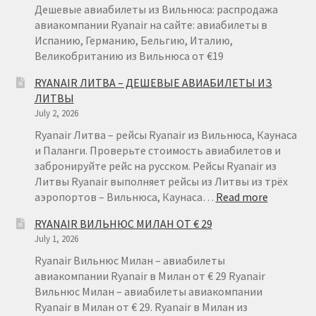
ИЗ
Дешевые авиабилеты из Вильнюса: распродажа
ВАРШАВЫ
авиакомпании Ryanair на сайте: авиабилеты в
ОТ
Испанию, Германию, Бельгию, Италию,
€
Великобританию из Вильнюса от €19
49
RYANAIR ЛИТВА – ДЕШЕВЫЕ АВИАБИЛЕТЫ ИЗ
ЛИТВЫ
July 2, 2026
Ryanair Литва – рейсы Ryanair из Вильнюса, Каунаса
и Паланги. Проверьте стоимость авиабилетов и
забронируйте рейс на русском. Рейсы Ryanair из
Литвы Ryanair выполняет рейсы из Литвы из трёх
:
аэропортов – Вильнюса, Каунаса…
Read more
RYANAIR
RYANAIR ВИЛЬНЮС МИЛАН ОТ € 29
ЛИТВА
July 1, 2026
–
ДЕШЕВЫ
Ryanair Вильнюс Милан – авиабилеты
АВИАБИ
авиакомпании Ryanair в Милан от € 29 Ryanair
ИЗ
Вильнюс Милан – авиабилеты авиакомпании
ЛИТВЫ
Ryanair в Милан от € 29. Ryanair в Милан из