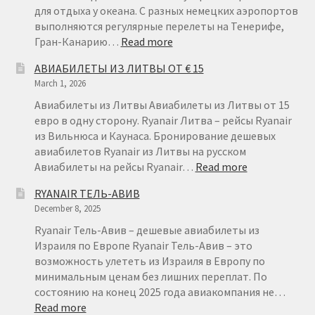
для отдыха у океана. С разных немецких аэропортов
выполняются регулярные перелеты на Тенерифе,
:
Гран-Канарию…
Read more
АВИАБИЛЕТЫ
АВИАБИЛЕТЫ ИЗ ЛИТВЫ ОТ € 15
ИЗ
March 1, 2026
ГЕРМАНИИ
НА
Авиабилеты из Литвы Авиабилеты из Литвы от 15
КАНАРСКИЕ
евро в одну сторону. Ryanair Литва – рейсы Ryanair
ОСТРОВА
из Вильнюса и Каунаса. Бронирование дешевых
авиабилетов Ryanair из Литвы на русском
:
Авиабилеты на рейсы Ryanair…
Read more
АВИАБИЛЕТ
RYANAIR ТЕЛЬ-АВИВ
ИЗ
December 8, 2025
ЛИТВЫ
ОТ
Ryanair Тель-Авив – дешевые авиабилеты из
€
Израиля по Европе Ryanair Тель-Авив – это
15
возможность улететь из Израиля в Европу по
минимальным ценам без лишних переплат. По
состоянию на конец 2025 года авиакомпания не…
:
Read more