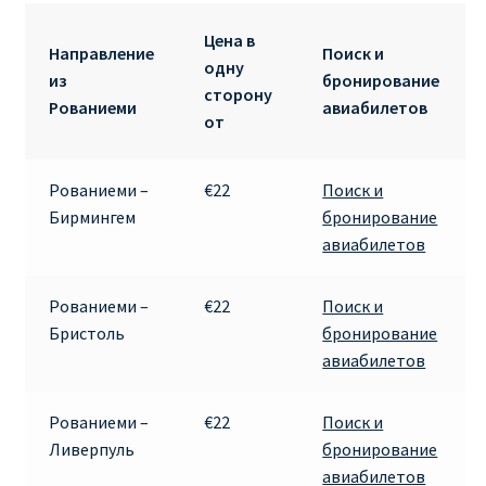
ДЕШЕВЫЕ АВИАБИЛЕТЫ В ВЕНУ
Цена в
Направление
Поиск и
одну
ДЕШЕВЫЕ АВИАБИЛЕТЫ В ЛОНДОН
из
бронирование
сторону
Рованиеми
авиабилетов
от
ДЕШЕВЫЕ АВИАБИЛЕТЫ В МИЛАН
ДЕШЕВЫЕ АВИАБИЛЕТЫ В ПАРИЖ
Рованиеми –
€22
Поиск и
Бирмингем
бронирование
авиабилетов
ДЕШЕВЫЕ АВИАБИЛЕТЫ НА КИПР
ИНФОРМАЦИЯ ДЛЯ ПАССАЖИРОВ
Рованиеми –
€22
Поиск и
Бристоль
бронирование
авиабилетов
ВЫБОР И БРОНИРОВАНИЯ МЕСТ В RYANAIR
ЗАДЕРЖКА, ОТМЕНА, ПЕРЕНОС РЕЙСОВ RYANAIR
Рованиеми –
€22
Поиск и
Ливерпуль
бронирование
ИЗМЕНЕНИЕ БРОНИРОВАНИЯ
авиабилетов