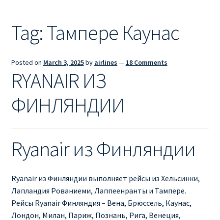
Ryanair из Лондона
Tag:
Тампере Каунас
RYANAIR ИЗ РИГИ
Ryanair из Стокгольма
Posted on
March 3, 2025
by
airlines
—
18 Comments
RYANAIR ИЗ
RYANAIR ИЗ ТАЛЛИНА
ФИНЛЯНДИИ
Ryanair из Тампере
RYANAIR ИЗ ЧЕХИИ | ПРАГА, ОСТРАВА, ПАРДУБИЦЕ,
Ryanair из Финляндии
БРНО
Ryanair изменение имени
Ryanair из Финляндии выполняет рейсы из Хельсинки,
Лапландия Рованиеми, Лаппеенранты и Тампере.
Ryanair изменения
Рейсы Ryanair Финляндия – Вена, Брюссель, Каунас,
Лондон, Милан, Париж, Познань, Рига, Венеция,