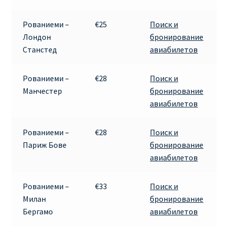
ПРАВИЛА RYANAIR В АЭРОПОРТУ И НА БОРТУ
Рованиеми –
€25
Поиск и
Лондон
бронирование
ПРАВИЛА ПРОВОЗА БАГАЖА RYANAIR
Станстед
авиабилетов
ПУТЕШЕСТВИЕ С ДЕТЬМИ И МЛАДЕНЦАМИ
Рованиеми –
€28
Поиск и
РЕЙСАМИ RYANAIR
Манчестер
бронирование
авиабилетов
РЕГИСТРАЦИЯ НА РЕЙС И ДОКУМЕНТЫ ДЛЯ
ПУТЕШЕСТВИЯ РЕЙСАМИ RYANAIR
Рованиеми –
€28
Поиск и
Париж Бове
бронирование
Информация по бронированию билетов Ryanair
авиабилетов
КАК НАЙТИ ДЕШЕВЫЙ БИЛЕТ
Рованиеми –
€33
Поиск и
Милан
бронирование
Кипр
Бергамо
авиабилетов