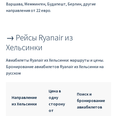
Ryanair изменить дату
Варшава, Мемминген, Будапешт, Берлин, другие
направления от 22 евро.
Ryanair изменить фамилию
Ryanair Испания
→ Рейсы Ryanair из
RYANAIR ИТАЛИЯ
Хельсинки
RYANAIR КУПИТЬ БИЛЕТЫ ENGLISH
Авиабилеты Ryanair из Хельсинки: маршруты и цены.
Бронирование авиабилетов Ryanair из Хельсинки на
Ryanair направления, акции
русском
Ryanair онлайн регистрация
Цена в
Поиск и
Направление
одну
Ryanair ошибка в фамилии, имени
бронирование
из Хельсинки
сторону
авиабилетов
от
Ryanair пересадки