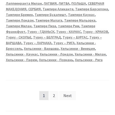
Лаппеенранта Милан
,
ЛАТВИЯ
,
ЛИТВА
,
ПОЛЬША
,
СЕВЕРНАЯ
МАКЕДОНИЯ
,
СЕРБИЯ
,
Тампере Аликанте
,
Тампере Барселона
,
Тампере Бремен
,
Тампере Будапешт
,
Тампере Каунас
,
Тампере Лондон
,
Тампере Малага
,
Тампере Мальорка
,
Тампере Милан
,
Тампере Пиза
,
тампере Рим
,
Тампере
Франкфурт
,
Турку - ГДАНЬСК
,
Турку - КАУНАС
,
Турку - КРАКОВ
,
Турку - СКОПЬЕ
,
Турку – БЕЛГРАД
,
Турку – БУРГАС
,
Турку –
ВАРШАВА
,
Турку – ЛАРНАКА
,
Турку – РИГА
,
Хельсинки -
Брюссель
,
Хельсинки - Варшава
,
Хельсинки - Венеция
,
Хельсинки - Каунас
,
Хельсинки - Лондон
,
Хельсинки - Милан
,
Хельсинки - Париж
,
Хельсинки - Познань
,
Хельсинки - Рига
Posts
1
2
Next
pagination