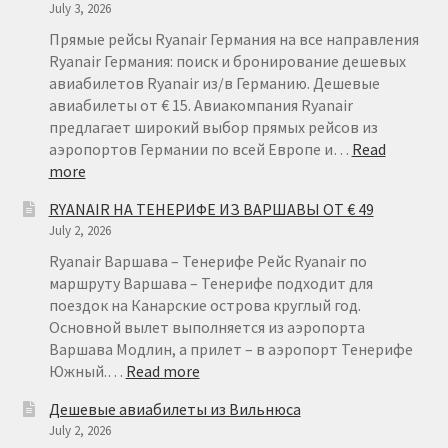
July 3, 2026
Прямые рейсы Ryanair Германия на все направления
Ryanair Германия: поиск и бронирование дешевых
авиабилетов Ryanair из/в Германию. Дешевые
авиабилеты от € 15. Авиакомпания Ryanair
предлагает широкий выбор прямых рейсов из
аэропортов Германии по всей Европе и…
Read
:
more
RYANAIR
RYANAIR НА ТЕНЕРИФЕ ИЗ ВАРШАВЫ ОТ € 49
ГЕРМАНИЯ
July 2, 2026
ОТ
€
Ryanair Варшава – Тенерифе Рейс Ryanair по
15
маршруту Варшава – Тенерифе подходит для
поездок на Канарские острова круглый год.
Основной вылет выполняется из аэропорта
Варшава Модлин, а прилет – в аэропорт Тенерифе
:
Южный.…
Read more
RYANAIR
Дешевые авиабилеты из Вильнюса
НА
July 2, 2026
ТЕНЕРИФЕ