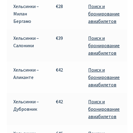
Хельсинки –
€28
Поиск и
RYANAIR.COM НА РУССКОМ – кнфтфшкюсщь
Милан
бронирование
Бергамо
авиабилетов
Авиабилеты Ryanair на Тенерифе от €15
Хельсинки –
€39
Поиск и
АВИАБИЛЕТЫ RYANAIR ОТ € 12
Салоники
бронирование
авиабилетов
АВИАБИЛЕТЫ ВИЛЬНЮС БАРСЕЛОНА
Хельсинки –
€42
Поиск и
АВИАБИЛЕТЫ ХЕЛЬСИНКИ МИЛАН
Аликанте
бронирование
авиабилетов
Акции RYANAIR из Варшавы
Хельсинки –
€42
Поиск и
Акции RYANAIR из Вильнюса
Дубровник
бронирование
авиабилетов
Акции RYANAIR из Каунаса