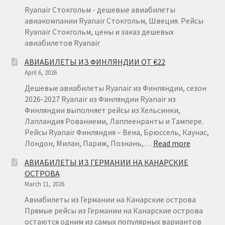
Ryanair Стокгольм - дешевые авиабилеты
авиакомпании Ryanair Стокгольм, Швеция. Рейсы
Ryanair Стокгольм, цены и заказ дешевых
авиабилетов Ryanair
АВИАБИЛЕТЫ ИЗ ФИНЛЯНДИИ ОТ €22
April 6, 2026
Дешевые авиабилеты Ryanair из Финляндии, сезон
2026-2027 Ryanair из Финляндии Ryanair из
Финляндии выполняет рейсы из Хельсинки,
Лапландия Рованиеми, Лаппеенранты и Тампере.
Рейсы Ryanair Финляндия – Вена, Брюссель, Каунас,
:
Лондон, Милан, Париж, Познань,…
Read more
АВИАБИ
АВИАБИЛЕТЫ ИЗ ГЕРМАНИИ НА КАНАРСКИЕ
ИЗ
ОСТРОВА
ФИНЛЯН
March 11, 2026
ОТ
€22
Авиабилеты из Германии на Канарские острова
Прямые рейсы из Германии на Канарские острова
остаются одним из самых популярных вариантов