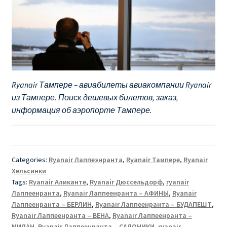
Ryanair Тампере – авиабилеты авиакомпании Ryanair
из Тампере. Поиск дешевых билетов, заказ,
информация об аэропорте Тампере.
Categories:
Ryanair Лаппеэнранта
,
Ryanair Тампере
,
Ryanair
Хельсинки
Tags:
Ryanair Аликанте
,
Ryanair Дюссельдорф
,
ryanair
Лаппеенранта
,
Ryanair Лаппеенранта – АФИНЫ
,
Ryanair
Лаппеенранта – БЕРЛИН
,
Ryanair Лаппеенранта – БУДАПЕШТ
,
Ryanair Лаппеенранта – ВЕНА
,
Ryanair Лаппеенранта –
МИЛАН
,
Ryanair Лаппеенранта – САЛОНИКИ
,
ryanair