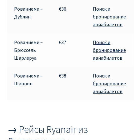
КУПИТЬ АВИАБИЛЕТЫ ДЕШЕВО
Рованиеми –
€36
Поиск и
Дублин
бронирование
Милан
авиабилетов
Париж
Рованиеми –
€37
Поиск и
Брюссель
бронирование
ПРАВИЛА РЕГИСТРАЦИИ
Шарлеруа
авиабилетов
ПРИЛОЖЕНИЕ RYANAIR НА РУССКОМ
Рованиеми –
€38
Поиск и
Шаннон
бронирование
ПРОВОЗ БАГАЖА RYANAIR – ПРАВИЛА
авиабилетов
РАЙАНЭЙР НА РУССКОМ | КНФТФШК
РЕГИСТРАЦИЯ НА РЕЙС RYANAIR
→ Рейсы Ryanair из
Регистрация ребенка на рейс RYANAIR