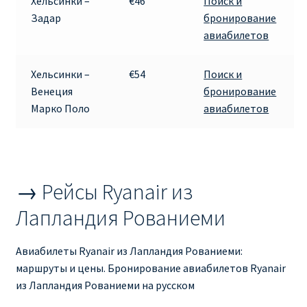
Хельсинки –
€46
Поиск и
Аликанте
Задар
бронирование
авиабилетов
Барселона
Хельсинки –
€54
Поиск и
БИЛЕТЫ RYANAIR | ПОИСК ЛУЧШЕЙ ЦЕНЫ |
Венеция
бронирование
БРОНИРОВАНИЕ
Марко Поло
авиабилетов
БИЛЕТЫ RYANAIR НА ЗАВТРА КУПИТЬ ОНЛАЙН
ДЕШЕВЫЕ АВИАБИЛЕТЫ В БАРСЕЛОНУ
→ Рейсы Ryanair из
ДЕШЕВЫЕ АВИАБИЛЕТЫ В БЕРЛИН
Лапландия Рованиеми
ДЕШЕВЫЕ АВИАБИЛЕТЫ В БУХАРЕСТ
Авиабилеты Ryanair из Лапландия Рованиеми:
маршруты и цены. Бронирование авиабилетов Ryanair
ДЕШЕВЫЕ АВИАБИЛЕТЫ В ВАРШАВУ
из Лапландия Рованиеми на русском