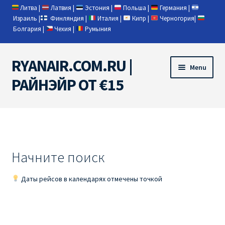
Литва
|
Латвия
|
Эстония
|
Польша
|
Германия
|
Израиль
|
Финляндия
|
Италия
|
Кипр
|
Черногория
|
Болгария
|
Чехия
|
Румыния
RYANAIR.COM.RU |
Skip
Skip
Menu
to
to
РАЙНЭЙР ОТ €15
navigation
content
Home
RYANAIR | ПОИСК АВИАБИЛЕТОВ
Начните поиск
RYANAIR PL ОТ € 9
Даты рейсов в календарях отмечены точкой
Ryanair Беларусь
Ryanair Германия