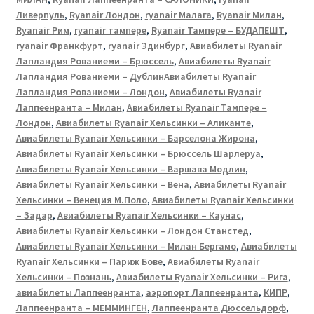
Ливерпуль
,
Ryanair Лондон
,
ryanair Малага
,
Ryanair Милан
,
Ryanair Рим
,
ryanair тампере
,
Ryanair Тампере – БУДАПЕШТ
,
ryanair Франкфурт
,
ryanair Эдинбург
,
Авиабилеты Ryanair
Лапландия Рованиеми – Брюссель
,
Авиабилеты Ryanair
Лапландия Рованиеми – ДублинАвиабилеты Ryanair
Лапландия Рованиеми – Лондон
,
Авиабилеты Ryanair
Лаппеенранта – Милан
,
Авиабилеты Ryanair Тампере –
Лондон
,
Авиабилеты Ryanair Хельсинки – Аликанте
,
Авиабилеты Ryanair Хельсинки – Барселона Жирона
,
Авиабилеты Ryanair Хельсинки – Брюссель Шарлеруа
,
Авиабилеты Ryanair Хельсинки – Варшава Модлин
,
Авиабилеты Ryanair Хельсинки – Вена
,
Авиабилеты Ryanair
Хельсинки – Венеция М.Поло
,
Авиабилеты Ryanair Хельсинки
– Задар
,
Авиабилеты Ryanair Хельсинки – Каунас
,
Авиабилеты Ryanair Хельсинки – Лондон Станстед
,
Авиабилеты Ryanair Хельсинки – Милан Бергамо
,
Авиабилеты
Ryanair Хельсинки – Париж Бове
,
Авиабилеты Ryanair
Хельсинки – Познань
,
Авиабилеты Ryanair Хельсинки – Рига
,
авиабилеты Лаппеенранта
,
аэропорт Лаппеенранта
,
КИПР
,
Лаппеенранта – МЕММИНГЕН
,
Лаппеенранта Дюссельдорф
,