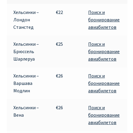
RYANAIR ПОДГОРИЦА, ЧЕРНОГОРИЯ
Хельсинки –
€22
Поиск и
Лондон
бронирование
Ryanair Польша
Станстед
авиабилетов
RYANAIR ПОРТУГАЛИЯ
Хельсинки –
€25
Поиск и
Брюссель
бронирование
RYANAIR ПОСАДОЧНЫЙ ТАЛОН – BOARDING PASS
Шарлеруа
авиабилетов
Ryanair Россия
Хельсинки –
€26
Поиск и
Варшава
бронирование
RYANAIR ТЕЛЬ-АВИВ, ЭЙЛАТ, ИЗРАИЛЬ
Модлин
авиабилетов
RYANAIR УКРАИНА | АВИАБИЛЕТЫ ОТ €15
Хельсинки –
€26
Поиск и
Вена
бронирование
Ryanair Україна из Киева, Одессы, Львова, Харькова,
авиабилетов
Херсона от € 15