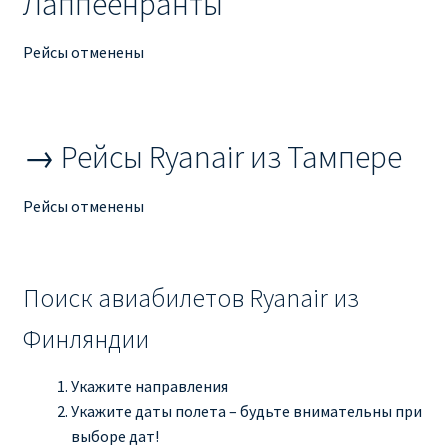
Лаппеенранты
Рим
Рейсы отменены
Рождественские направления от € 9
→ Рейсы Ryanair из Тампере
Райнэйр на русском
О сайте
Рейсы отменены
Поиск авиабилетов Ryanair из
Финляндии
Укажите направления
Укажите даты полета – будьте внимательны при
выборе дат!