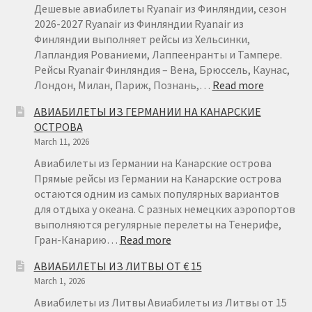
Дешевые авиабилеты Ryanair из Финляндии, сезон
2026-2027 Ryanair из Финляндии Ryanair из
Финляндии выполняет рейсы из Хельсинки,
Лапландия Рованиеми, Лаппеенранты и Тампере.
Рейсы Ryanair Финляндия – Вена, Брюссель, Каунас,
:
Лондон, Милан, Париж, Познань,…
Read more
АВИАБИ
АВИАБИЛЕТЫ ИЗ ГЕРМАНИИ НА КАНАРСКИЕ
ИЗ
ОСТРОВА
ФИНЛЯН
March 11, 2026
ОТ
€22
Авиабилеты из Германии на Канарские острова
Прямые рейсы из Германии на Канарские острова
остаются одним из самых популярных вариантов
для отдыха у океана. С разных немецких аэропортов
выполняются регулярные перелеты на Тенерифе,
:
Гран-Канарию…
Read more
АВИАБИЛЕТЫ
АВИАБИЛЕТЫ ИЗ ЛИТВЫ ОТ € 15
ИЗ
March 1, 2026
ГЕРМАНИИ
НА
Авиабилеты из Литвы Авиабилеты из Литвы от 15