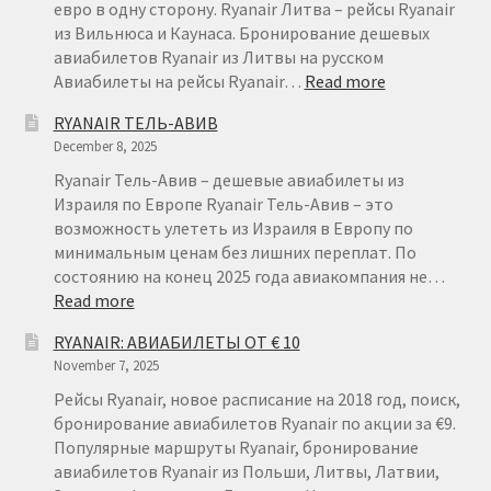
КАНАРСКИЕ
евро в одну сторону. Ryanair Литва – рейсы Ryanair
ОСТРОВА
из Вильнюса и Каунаса. Бронирование дешевых
авиабилетов Ryanair из Литвы на русском
:
Авиабилеты на рейсы Ryanair…
Read more
АВИАБИЛЕТ
RYANAIR ТЕЛЬ-АВИВ
ИЗ
December 8, 2025
ЛИТВЫ
ОТ
Ryanair Тель-Авив – дешевые авиабилеты из
€
Израиля по Европе Ryanair Тель-Авив – это
15
возможность улететь из Израиля в Европу по
минимальным ценам без лишних переплат. По
состоянию на конец 2025 года авиакомпания не…
:
Read more
RYANAIR
RYANAIR: АВИАБИЛЕТЫ ОТ € 10
ТЕЛЬ-
November 7, 2025
АВИВ
Рейсы Ryanair, новое расписание на 2018 год, поиск,
бронирование авиабилетов Ryanair по акции за €9.
Популярные маршруты Ryanair, бронирование
авиабилетов Ryanair из Польши, Литвы, Латвии,