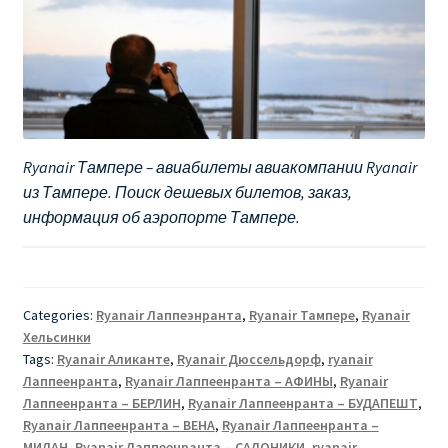
Ryanair Тампере – авиабилеты авиакомпании Ryanair
из Тампере. Поиск дешевых билетов, заказ,
информация об аэропорте Тампере.
Categories:
Ryanair Лаппеэнранта
,
Ryanair Тампере
,
Ryanair
Хельсинки
Tags:
Ryanair Аликанте
,
Ryanair Дюссельдорф
,
ryanair
Лаппеенранта
,
Ryanair Лаппеенранта – АФИНЫ
,
Ryanair
Лаппеенранта – БЕРЛИН
,
Ryanair Лаппеенранта – БУДАПЕШТ
,
Ryanair Лаппеенранта – ВЕНА
,
Ryanair Лаппеенранта –
МИЛАН
,
Ryanair Лаппеенранта – САЛОНИКИ
,
ryanair