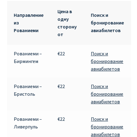
ДЕШЕВЫЕ АВИАБИЛЕТЫ В ВЕНУ
Цена в
Направление
Поиск и
одну
ДЕШЕВЫЕ АВИАБИЛЕТЫ В ЛОНДОН
из
бронирование
сторону
Рованиеми
авиабилетов
от
ДЕШЕВЫЕ АВИАБИЛЕТЫ В МИЛАН
ДЕШЕВЫЕ АВИАБИЛЕТЫ В ПАРИЖ
Рованиеми –
€22
Поиск и
Бирмингем
бронирование
авиабилетов
ДЕШЕВЫЕ АВИАБИЛЕТЫ НА КИПР
ИНФОРМАЦИЯ ДЛЯ ПАССАЖИРОВ
Рованиеми –
€22
Поиск и
Бристоль
бронирование
авиабилетов
ВЫБОР И БРОНИРОВАНИЯ МЕСТ В RYANAIR
ЗАДЕРЖКА, ОТМЕНА, ПЕРЕНОС РЕЙСОВ RYANAIR
Рованиеми –
€22
Поиск и
Ливерпуль
бронирование
ИЗМЕНЕНИЕ БРОНИРОВАНИЯ
авиабилетов