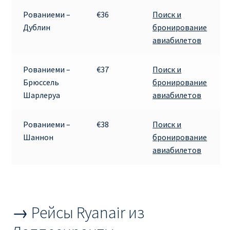
КУПИТЬ АВИАБИЛЕТЫ ДЕШЕВО
Рованиеми –
€36
Поиск и
Дублин
бронирование
Милан
авиабилетов
Париж
Рованиеми –
€37
Поиск и
Брюссель
бронирование
ПРАВИЛА РЕГИСТРАЦИИ
Шарлеруа
авиабилетов
ПРИЛОЖЕНИЕ RYANAIR НА РУССКОМ
Рованиеми –
€38
Поиск и
Шаннон
бронирование
ПРОВОЗ БАГАЖА RYANAIR – ПРАВИЛА
авиабилетов
РАЙАНЭЙР НА РУССКОМ | КНФТФШК
РЕГИСТРАЦИЯ НА РЕЙС RYANAIR
→ Рейсы Ryanair из
Регистрация ребенка на рейс RYANAIR