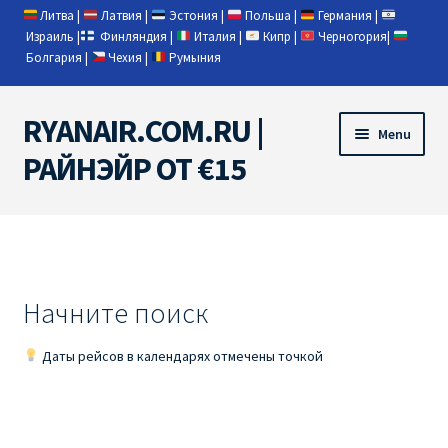
Литва
|
Латвия
|
Эстония
|
Польша
|
Германия
|
Израиль
|
Финляндия
|
Италия
|
Кипр
|
Черногория
|
Болгария
|
Чехия
|
Румыния
RYANAIR.COM.RU |
Skip
Skip
Menu
to
to
РАЙНЭЙР ОТ €15
navigation
content
Home
RYANAIR | ПОИСК АВИАБИЛЕТОВ
Начните поиск
RYANAIR PL ОТ € 9
Даты рейсов в календарях отмечены точкой
Ryanair Беларусь
Ryanair Германия