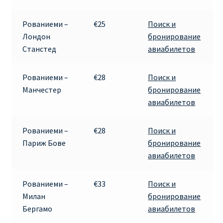
ПРАВИЛА RYANAIR В АЭРОПОРТУ И НА БОРТУ
Рованиеми –
€25
Поиск и
Лондон
бронирование
ПРАВИЛА ПРОВОЗА БАГАЖА RYANAIR
Станстед
авиабилетов
ПУТЕШЕСТВИЕ С ДЕТЬМИ И МЛАДЕНЦАМИ
Рованиеми –
€28
Поиск и
РЕЙСАМИ RYANAIR
Манчестер
бронирование
авиабилетов
РЕГИСТРАЦИЯ НА РЕЙС И ДОКУМЕНТЫ ДЛЯ
ПУТЕШЕСТВИЯ РЕЙСАМИ RYANAIR
Рованиеми –
€28
Поиск и
Париж Бове
бронирование
Информация по бронированию билетов Ryanair
авиабилетов
КАК НАЙТИ ДЕШЕВЫЙ БИЛЕТ
Рованиеми –
€33
Поиск и
Милан
бронирование
Кипр
Бергамо
авиабилетов