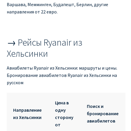
Ryanair изменить дату
Варшава, Мемминген, Будапешт, Берлин, другие
направления от 22 евро.
Ryanair изменить фамилию
Ryanair Испания
→ Рейсы Ryanair из
RYANAIR ИТАЛИЯ
Хельсинки
RYANAIR КУПИТЬ БИЛЕТЫ ENGLISH
Авиабилеты Ryanair из Хельсинки: маршруты и цены.
Бронирование авиабилетов Ryanair из Хельсинки на
Ryanair направления, акции
русском
Ryanair онлайн регистрация
Цена в
Поиск и
Направление
одну
Ryanair ошибка в фамилии, имени
бронирование
из Хельсинки
сторону
авиабилетов
от
Ryanair пересадки