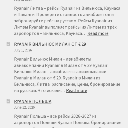
Ryanair Литва – рейсы Ryanair из Вильнюса, Каунаса
и Паланги. Проверьте стоимость авиабилетов и
забронируйте рейс на русском. Рейсы Ryanair из
Литвы Ryanair выполняет рейсы из Литвы из трёх
:
аэропортов – Вильнюса, Каунаса…
Read more
RYANAIR
RYANAIR ВИЛЬНЮС МИЛАН ОТ € 29
ЛИТВА
July 1, 2026
–
ДЕШЕВЫ
Ryanair Вильнюс Милан – авиабилеты
АВИАБИ
авиакомпании Ryanair в Милан от € 29 Ryanair
ИЗ
Вильнюс Милан – авиабилеты авиакомпании
ЛИТВЫ
Ryanair в Милан от € 29. Ryanair в Милан из
Вильнюса, Литва: расписание, цены, бронирование
:
на русском. Что искали…
Read more
RYANAIR
RYANAIR ПОЛЬША
ВИЛЬНЮС
June 12, 2026
МИЛАН
ОТ
Ryanair Польша – все рейсы 2026-2027 из
€
аэропортов Польши Ryanair Польша: бронирование
29