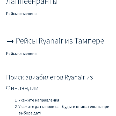
Лаппеенранты
Рим
Рейсы отменены
Рождественские направления от € 9
→ Рейсы Ryanair из Тампере
Райнэйр на русском
О сайте
Рейсы отменены
Поиск авиабилетов Ryanair из
Финляндии
Укажите направления
Укажите даты полета – будьте внимательны при
выборе дат!