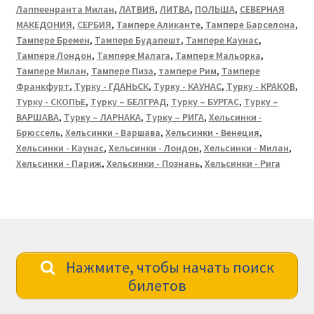
Лаппеенранта Милан
,
ЛАТВИЯ
,
ЛИТВА
,
ПОЛЬША
,
СЕВЕРНАЯ
МАКЕДОНИЯ
,
СЕРБИЯ
,
Тампере Аликанте
,
Тампере Барселона
,
Тампере Бремен
,
Тампере Будапешт
,
Тампере Каунас
,
Тампере Лондон
,
Тампере Малага
,
Тампере Мальорка
,
Тампере Милан
,
Тампере Пиза
,
тампере Рим
,
Тампере
Франкфурт
,
Турку - ГДАНЬСК
,
Турку - КАУНАС
,
Турку - КРАКОВ
,
Турку - СКОПЬЕ
,
Турку – БЕЛГРАД
,
Турку – БУРГАС
,
Турку –
ВАРШАВА
,
Турку – ЛАРНАКА
,
Турку – РИГА
,
Хельсинки -
Брюссель
,
Хельсинки - Варшава
,
Хельсинки - Венеция
,
Хельсинки - Каунас
,
Хельсинки - Лондон
,
Хельсинки - Милан
,
Хельсинки - Париж
,
Хельсинки - Познань
,
Хельсинки - Рига
Нажмите, чтобы начать поиск
билетов