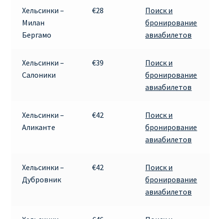
Хельсинки –
€28
Поиск и
RYANAIR.COM НА РУССКОМ – кнфтфшкюсщь
Милан
бронирование
Бергамо
авиабилетов
Авиабилеты Ryanair на Тенерифе от €15
Хельсинки –
€39
Поиск и
АВИАБИЛЕТЫ RYANAIR ОТ € 12
Салоники
бронирование
авиабилетов
АВИАБИЛЕТЫ ВИЛЬНЮС БАРСЕЛОНА
Хельсинки –
€42
Поиск и
АВИАБИЛЕТЫ ХЕЛЬСИНКИ МИЛАН
Аликанте
бронирование
авиабилетов
Акции RYANAIR из Варшавы
Хельсинки –
€42
Поиск и
Акции RYANAIR из Вильнюса
Дубровник
бронирование
авиабилетов
Акции RYANAIR из Каунаса