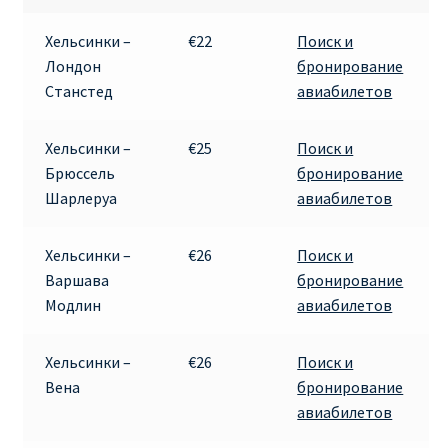
RYANAIR ПОДГОРИЦА, ЧЕРНОГОРИЯ
Хельсинки –
€22
Поиск и
Лондон
бронирование
Ryanair Польша
Станстед
авиабилетов
RYANAIR ПОРТУГАЛИЯ
Хельсинки –
€25
Поиск и
Брюссель
бронирование
RYANAIR ПОСАДОЧНЫЙ ТАЛОН – BOARDING PASS
Шарлеруа
авиабилетов
Ryanair Россия
Хельсинки –
€26
Поиск и
Варшава
бронирование
RYANAIR ТЕЛЬ-АВИВ, ЭЙЛАТ, ИЗРАИЛЬ
Модлин
авиабилетов
RYANAIR УКРАИНА | АВИАБИЛЕТЫ ОТ €15
Хельсинки –
€26
Поиск и
Вена
бронирование
Ryanair Україна из Киева, Одессы, Львова, Харькова,
авиабилетов
Херсона от € 15