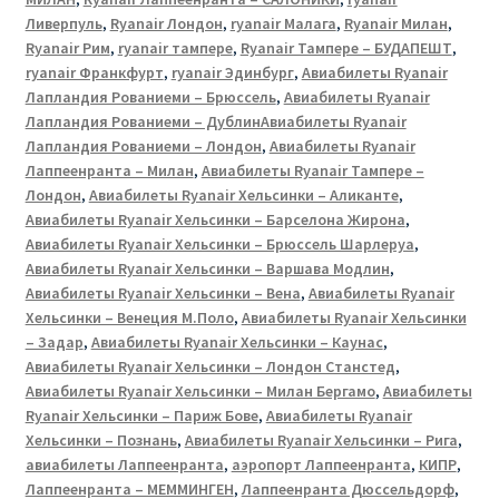
Ливерпуль
,
Ryanair Лондон
,
ryanair Малага
,
Ryanair Милан
,
Ryanair Рим
,
ryanair тампере
,
Ryanair Тампере – БУДАПЕШТ
,
ryanair Франкфурт
,
ryanair Эдинбург
,
Авиабилеты Ryanair
Лапландия Рованиеми – Брюссель
,
Авиабилеты Ryanair
Лапландия Рованиеми – ДублинАвиабилеты Ryanair
Лапландия Рованиеми – Лондон
,
Авиабилеты Ryanair
Лаппеенранта – Милан
,
Авиабилеты Ryanair Тампере –
Лондон
,
Авиабилеты Ryanair Хельсинки – Аликанте
,
Авиабилеты Ryanair Хельсинки – Барселона Жирона
,
Авиабилеты Ryanair Хельсинки – Брюссель Шарлеруа
,
Авиабилеты Ryanair Хельсинки – Варшава Модлин
,
Авиабилеты Ryanair Хельсинки – Вена
,
Авиабилеты Ryanair
Хельсинки – Венеция М.Поло
,
Авиабилеты Ryanair Хельсинки
– Задар
,
Авиабилеты Ryanair Хельсинки – Каунас
,
Авиабилеты Ryanair Хельсинки – Лондон Станстед
,
Авиабилеты Ryanair Хельсинки – Милан Бергамо
,
Авиабилеты
Ryanair Хельсинки – Париж Бове
,
Авиабилеты Ryanair
Хельсинки – Познань
,
Авиабилеты Ryanair Хельсинки – Рига
,
авиабилеты Лаппеенранта
,
аэропорт Лаппеенранта
,
КИПР
,
Лаппеенранта – МЕММИНГЕН
,
Лаппеенранта Дюссельдорф
,