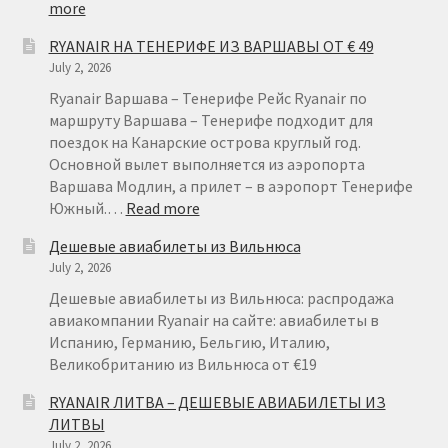
:
more
RYANAIR
RYANAIR НА ТЕНЕРИФЕ ИЗ ВАРШАВЫ ОТ € 49
ГЕРМАНИЯ
July 2, 2026
ОТ
€
Ryanair Варшава – Тенерифе Рейс Ryanair по
15
маршруту Варшава – Тенерифе подходит для
поездок на Канарские острова круглый год.
Основной вылет выполняется из аэропорта
Варшава Модлин, а прилет – в аэропорт Тенерифе
:
Южный.…
Read more
RYANAIR
Дешевые авиабилеты из Вильнюса
НА
July 2, 2026
ТЕНЕРИФЕ
ИЗ
Дешевые авиабилеты из Вильнюса: распродажа
ВАРШАВЫ
авиакомпании Ryanair на сайте: авиабилеты в
ОТ
Испанию, Германию, Бельгию, Италию,
€
Великобританию из Вильнюса от €19
49
RYANAIR ЛИТВА – ДЕШЕВЫЕ АВИАБИЛЕТЫ ИЗ
ЛИТВЫ
July 2, 2026