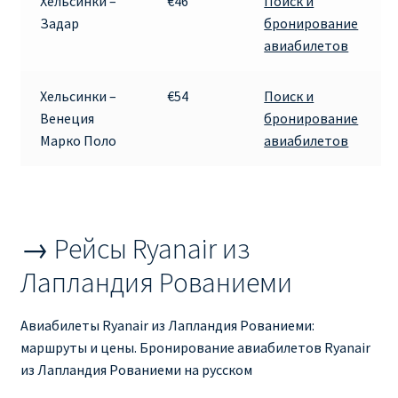
Хельсинки –
€46
Поиск и
Аликанте
Задар
бронирование
авиабилетов
Барселона
Хельсинки –
€54
Поиск и
БИЛЕТЫ RYANAIR | ПОИСК ЛУЧШЕЙ ЦЕНЫ |
Венеция
бронирование
БРОНИРОВАНИЕ
Марко Поло
авиабилетов
БИЛЕТЫ RYANAIR НА ЗАВТРА КУПИТЬ ОНЛАЙН
ДЕШЕВЫЕ АВИАБИЛЕТЫ В БАРСЕЛОНУ
→ Рейсы Ryanair из
ДЕШЕВЫЕ АВИАБИЛЕТЫ В БЕРЛИН
Лапландия Рованиеми
ДЕШЕВЫЕ АВИАБИЛЕТЫ В БУХАРЕСТ
Авиабилеты Ryanair из Лапландия Рованиеми:
маршруты и цены. Бронирование авиабилетов Ryanair
ДЕШЕВЫЕ АВИАБИЛЕТЫ В ВАРШАВУ
из Лапландия Рованиеми на русском