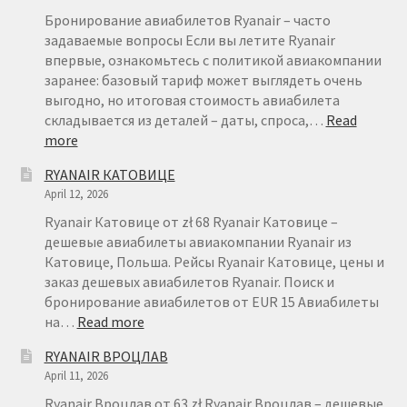
Бронирование авиабилетов Ryanair – часто
задаваемые вопросы Если вы летите Ryanair
впервые, ознакомьтесь с политикой авиакомпании
заранее: базовый тариф может выглядеть очень
выгодно, но итоговая стоимость авиабилета
складывается из деталей – даты, спроса,…
Read
:
more
БРОНИРОВАНИЕ
RYANAIR КАТОВИЦЕ
АВИАБИЛЕТОВ
April 12, 2026
RYANAIR
–
Ryanair Катовице от zł 68 Ryanair Катовице –
FAQ
дешевые авиабилеты авиакомпании Ryanair из
Катовице, Польша. Рейсы Ryanair Катовице, цены и
заказ дешевых авиабилетов Ryanair. Поиск и
бронирование авиабилетов от EUR 15 Авиабилеты
:
на…
Read more
RYANAIR
RYANAIR ВРОЦЛАВ
КАТОВИЦЕ
April 11, 2026
Ryanair Вроцлав от 63 zł Ryanair Вроцлав – дешевые