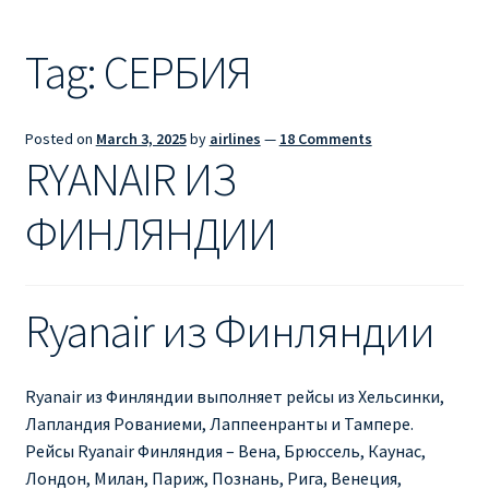
Ryanair из Лондона
Tag:
СЕРБИЯ
RYANAIR ИЗ РИГИ
Ryanair из Стокгольма
Posted on
March 3, 2025
by
airlines
—
18 Comments
RYANAIR ИЗ
RYANAIR ИЗ ТАЛЛИНА
ФИНЛЯНДИИ
Ryanair из Тампере
RYANAIR ИЗ ЧЕХИИ | ПРАГА, ОСТРАВА, ПАРДУБИЦЕ,
Ryanair из Финляндии
БРНО
Ryanair изменение имени
Ryanair из Финляндии выполняет рейсы из Хельсинки,
Лапландия Рованиеми, Лаппеенранты и Тампере.
Ryanair изменения
Рейсы Ryanair Финляндия – Вена, Брюссель, Каунас,
Лондон, Милан, Париж, Познань, Рига, Венеция,