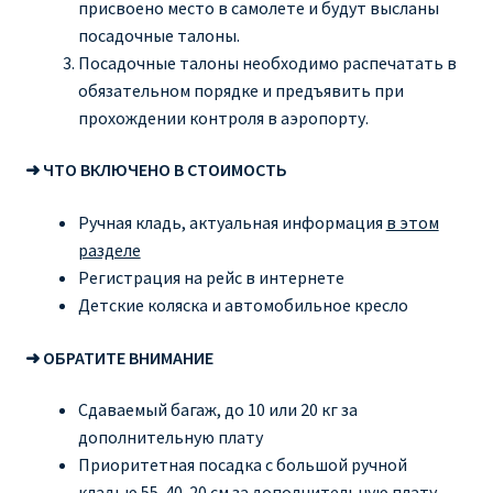
присвоено место в самолете и будут высланы
посадочные талоны.
Рим
Посадочные талоны необходимо распечатать в
обязательном порядке и предъявить при
Рождественские направления от € 9
прохождении контроля в аэропорту.
Райнэйр на русском
➜ ЧТО ВКЛЮЧЕНО В СТОИМОСТЬ
Ручная кладь, актуальная информация
в этом
О сайте
разделе
Регистрация на рейс в интернете
Детские коляска и автомобильное кресло
➜ ОБРАТИТЕ ВНИМАНИЕ
Сдаваемый багаж, до 10 или 20 кг за
дополнительную плату
Приоритетная посадка с большой ручной
кладью 55-40-20 см за дополнительную плату