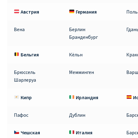
Австрия
Германия
Пол
RYANAIR.COM НА РУССКОМ – кнфтфшкюсщь
Авиабилеты Ryanair на Тенерифе от €15
Вена
Берлин
Гдан
Бранденбург
АВИАБИЛЕТЫ RYANAIR ОТ € 12
Бельгия
Кёльн
Крак
АВИАБИЛЕТЫ ВИЛЬНЮС БАРСЕЛОНА
Брюссель
Мемминген
Варш
АВИАБИЛЕТЫ ХЕЛЬСИНКИ МИЛАН
Шарлеруа
Акции RYANAIR из Варшавы
Кипр
Ирландия
И
Акции RYANAIR из Вильнюса
Пафос
Дублин
Барс
Акции RYANAIR из Каунаса
Чешская
Италия
Барс