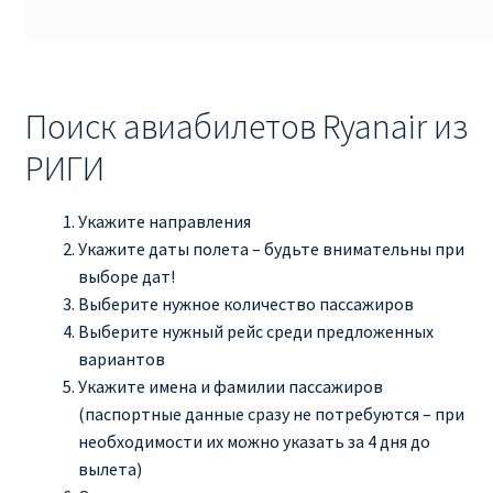
ПРАВИЛА RYANAIR В АЭРОПОРТУ И НА БОРТУ
ПРАВИЛА ПРОВОЗА БАГАЖА RYANAIR
Поиск авиабилетов Ryanair из
РИГИ
ПУТЕШЕСТВИЕ С ДЕТЬМИ И МЛАДЕНЦАМИ
РЕЙСАМИ RYANAIR
Укажите направления
Укажите даты полета – будьте внимательны при
РЕГИСТРАЦИЯ НА РЕЙС И ДОКУМЕНТЫ ДЛЯ
выборе дат!
ПУТЕШЕСТВИЯ РЕЙСАМИ RYANAIR
Выберите нужное количество пассажиров
Выберите нужный рейс среди предложенных
Информация по бронированию билетов Ryanair
вариантов
Укажите имена и фамилии пассажиров
КАК НАЙТИ ДЕШЕВЫЙ БИЛЕТ
(паспортные данные сразу не потребуются – при
необходимости их можно указать за 4 дня до
Кипр
вылета)