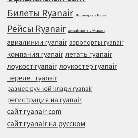
Билеты Ryanair
Лаппеенранта Милан
Рейсы Ryanair
авиабилеты Милан
авиалинии ryanair
аэропорты ryanair
летать ryanair
компания ryanair
лоукостер ryanair
лоукост ryanair
перелет ryanair
размер ручной клади ryanair
регистрация на ryanair
сайт ryanair com
сайт ryanair на русском