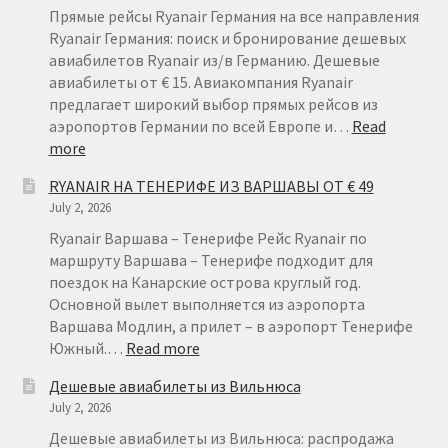
Прямые рейсы Ryanair Германия на все направления
Ryanair Германия: поиск и бронирование дешевых
авиабилетов Ryanair из/в Германию. Дешевые
авиабилеты от € 15. Авиакомпания Ryanair
предлагает широкий выбор прямых рейсов из
аэропортов Германии по всей Европе и…
Read
:
more
RYANAIR
RYANAIR НА ТЕНЕРИФЕ ИЗ ВАРШАВЫ ОТ € 49
ГЕРМАНИЯ
July 2, 2026
ОТ
€
Ryanair Варшава – Тенерифе Рейс Ryanair по
15
маршруту Варшава – Тенерифе подходит для
поездок на Канарские острова круглый год.
Основной вылет выполняется из аэропорта
Варшава Модлин, а прилет – в аэропорт Тенерифе
:
Южный.…
Read more
RYANAIR
Дешевые авиабилеты из Вильнюса
НА
July 2, 2026
ТЕНЕРИФЕ
ИЗ
Дешевые авиабилеты из Вильнюса: распродажа