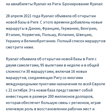
Ryanair изменить дату
на авиабилеты Ryanair из Риги. Бронирование Ryanair.
Ryanair изменить фамилию
28 апреля 2021 года Ryanair объявила об открытии
новой базы в Риге. С этого времени добавлены новые
маршруты в Данию, Францию, Германию, Венгрию,
Ryanair Испания
Италию, Норвегию, Польшу, Испанию, Швецию,
Украину и Великобританию. Полный список маршрутов
RYANAIR ИТАЛИЯ
смотрите ниже.
RYANAIR КУПИТЬ БИЛЕТЫ ENGLISH
Ryanair объявила об открытии новой базы в Риге с
двумя самолетами, 95 вылетами в неделю и в общей
Ryanair направления, акции
сложности 30 маршрутами, включая 16 новых
маршрутов, соединяющих Ригу со многими
Ryanair онлайн регистрация
международными пунктами назначения по всей Европе
с 21 октября. Эта новая база представляет собой
Ryanair ошибка в фамилии, имени
инвестицию в размере 200 миллионов долларов,
которая обеспечит большую связь с регионом, играя
Ryanair пересадки
ключевую роль в восстановлении рабочих мест и