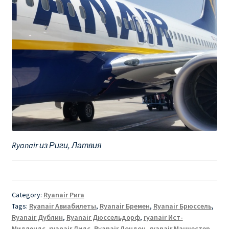
Ryanair из Риги, Латвия
Category:
Ryanair Рига
Tags:
Ryanair Авиабилеты
,
Ryanair Бремен
,
Ryanair Брюссель
,
Ryanair Дублин
,
Ryanair Дюссельдорф
,
ryanair Ист-
Мидлендс
,
ryanair Лидс
,
Ryanair Лондон
,
ryanair Манчестер
,