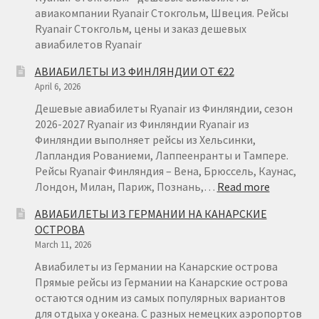
авиакомпании Ryanair Стокгольм, Швеция. Рейсы
Ryanair Стокгольм, цены и заказ дешевых
авиабилетов Ryanair
АВИАБИЛЕТЫ ИЗ ФИНЛЯНДИИ ОТ €22
April 6, 2026
Дешевые авиабилеты Ryanair из Финляндии, сезон
2026-2027 Ryanair из Финляндии Ryanair из
Финляндии выполняет рейсы из Хельсинки,
Лапландия Рованиеми, Лаппеенранты и Тампере.
Рейсы Ryanair Финляндия – Вена, Брюссель, Каунас,
:
Лондон, Милан, Париж, Познань,…
Read more
АВИАБИ
АВИАБИЛЕТЫ ИЗ ГЕРМАНИИ НА КАНАРСКИЕ
ИЗ
ОСТРОВА
ФИНЛЯН
March 11, 2026
ОТ
€22
Авиабилеты из Германии на Канарские острова
Прямые рейсы из Германии на Канарские острова
остаются одним из самых популярных вариантов
для отдыха у океана. С разных немецких аэропортов