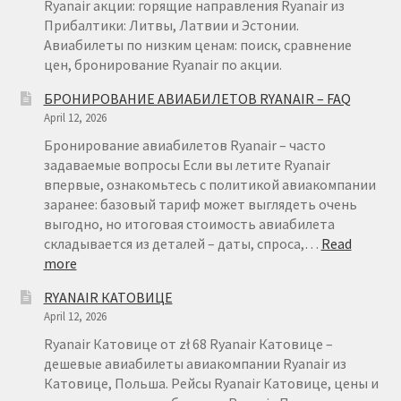
Ryanair акции: горящие направления Ryanair из
Прибалтики: Литвы, Латвии и Эстонии.
Авиабилеты по низким ценам: поиск, сравнение
цен, бронирование Ryanair по акции.
БРОНИРОВАНИЕ АВИАБИЛЕТОВ RYANAIR – FAQ
April 12, 2026
Бронирование авиабилетов Ryanair – часто
задаваемые вопросы Если вы летите Ryanair
впервые, ознакомьтесь с политикой авиакомпании
заранее: базовый тариф может выглядеть очень
выгодно, но итоговая стоимость авиабилета
складывается из деталей – даты, спроса,…
Read
:
more
БРОНИРОВАНИЕ
RYANAIR КАТОВИЦЕ
АВИАБИЛЕТОВ
April 12, 2026
RYANAIR
–
Ryanair Катовице от zł 68 Ryanair Катовице –
FAQ
дешевые авиабилеты авиакомпании Ryanair из
Катовице, Польша. Рейсы Ryanair Катовице, цены и