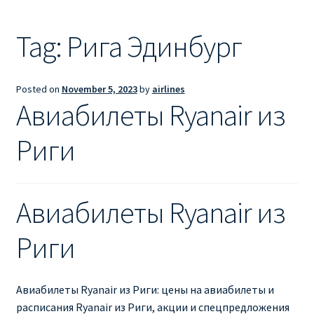
Ryanair из Лондона
Tag:
Рига Эдинбург
RYANAIR ИЗ РИГИ
Ryanair из Стокгольма
Posted on
November 5, 2023
by
airlines
Авиабилеты Ryanair из
RYANAIR ИЗ ТАЛЛИНА
Риги
Ryanair из Тампере
RYANAIR ИЗ ЧЕХИИ | ПРАГА, ОСТРАВА, ПАРДУБИЦЕ,
Авиабилеты Ryanair из
БРНО
Риги
Ryanair изменение имени
Ryanair изменения
Авиабилеты Ryanair из Риги: цены на авиабилеты и
расписания Ryanair из Риги, акции и спецпредложения