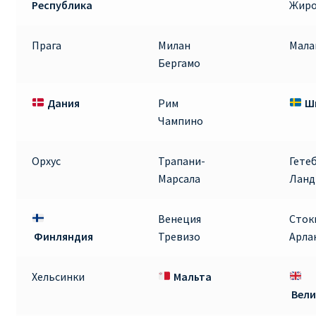
Республика
Жир
Аликанте
Прага
Милан
Мала
Барселона
Бергамо
БИЛЕТЫ RYANAIR | ПОИСК ЛУЧШЕЙ ЦЕНЫ |
БРОНИРОВАНИЕ
Дания
Рим
Ш
Чампино
БИЛЕТЫ RYANAIR НА ЗАВТРА КУПИТЬ ОНЛАЙН
Орхус
Трапани-
Гете
ДЕШЕВЫЕ АВИАБИЛЕТЫ В БАРСЕЛОНУ
Марсала
Ланд
ДЕШЕВЫЕ АВИАБИЛЕТЫ В БЕРЛИН
Венеция
Сток
Финляндия
Тревизо
Арла
ДЕШЕВЫЕ АВИАБИЛЕТЫ В БУХАРЕСТ
Хельсинки
Мальта
ДЕШЕВЫЕ АВИАБИЛЕТЫ В ВАРШАВУ
Вел