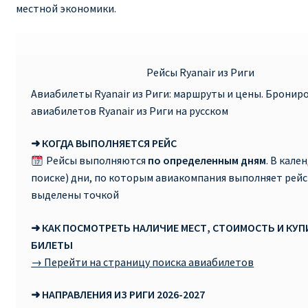
местной экономики.
RYANAIR ПОДГОРИЦА, ЧЕРНОГОРИЯ
Ryanair Польша
Рейсы Ryanair из Риги
Авиабилеты Ryanair из Риги: маршруты и цены. Бронир
RYANAIR ПОРТУГАЛИЯ
авиабилетов Ryanair из Риги на русском
RYANAIR ПОСАДОЧНЫЙ ТАЛОН – BOARDING PASS
➜ КОГДА ВЫПОЛНЯЕТСЯ РЕЙС
Рейсы выполняются
по определенным дням
. В кале
Ryanair Россия
поиске) дни, по которым авиакомпания выполняет рейс
выделены точкой
RYANAIR ТЕЛЬ-АВИВ, ЭЙЛАТ, ИЗРАИЛЬ
➜ КАК ПОСМОТРЕТЬ НАЛИЧИЕ МЕСТ, СТОИМОСТЬ И КУ
RYANAIR УКРАИНА | АВИАБИЛЕТЫ ОТ €15
БИЛЕТЫ
→ Перейти на страницу поиска авиабилетов
Ryanair Україна из Киева, Одессы, Львова, Харькова,
➜ НАПРАВЛЕНИЯ ИЗ РИГИ 2026-2027
Херсона от € 15