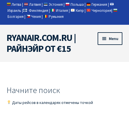
Литва
|
Латвия
|
Эстония
|
Польша
|
Германия
|
Израиль
|
Финляндия
|
Италия
|
Кипр
|
Черногория
|
Болгария
|
Чехия
|
Румыния
RYANAIR.COM.RU |
Skip
Skip
Menu
to
to
РАЙНЭЙР ОТ €15
navigation
content
Home
RYANAIR | ПОИСК АВИАБИЛЕТОВ
Начните поиск
RYANAIR PL ОТ € 9
Даты рейсов в календарях отмечены точкой
Ryanair Беларусь
Ryanair Германия