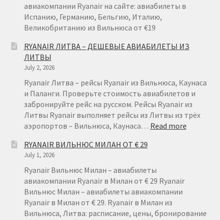
ВАРШАВЫ
авиакомпании Ryanair на сайте: авиабилеты в
ОТ
Испанию, Германию, Бельгию, Италию,
€
Великобританию из Вильнюса от €19
49
RYANAIR ЛИТВА – ДЕШЕВЫЕ АВИАБИЛЕТЫ ИЗ
ЛИТВЫ
July 2, 2026
Ryanair Литва – рейсы Ryanair из Вильнюса, Каунаса
и Паланги. Проверьте стоимость авиабилетов и
забронируйте рейс на русском. Рейсы Ryanair из
Литвы Ryanair выполняет рейсы из Литвы из трёх
:
аэропортов – Вильнюса, Каунаса…
Read more
RYANAIR
RYANAIR ВИЛЬНЮС МИЛАН ОТ € 29
ЛИТВА
July 1, 2026
–
ДЕШЕВЫ
Ryanair Вильнюс Милан – авиабилеты
АВИАБИ
авиакомпании Ryanair в Милан от € 29 Ryanair
ИЗ
Вильнюс Милан – авиабилеты авиакомпании
ЛИТВЫ
Ryanair в Милан от € 29. Ryanair в Милан из
Вильнюса, Литва: расписание, цены, бронирование