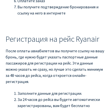
Оплатите заказ
КУПИТЬ АВИАБИЛЕТЫ ДЕШЕВО
Вы получите подтверждение бронирования и
ссылку на него в интернете
Милан
Париж
Регистрация на рейс Ryanair
ПРАВИЛА РЕГИСТРАЦИИ
После оплаты авиабилетов вы получите ссылку на вашу
ПРИЛОЖЕНИЕ RYANAIR НА РУССКОМ
бронь, где нужно будет указать паспортные данные
пассажиров для регистрации на рейс. Эти данные
можно указать не сразу, но лучше это сделать минимум
ПРОВОЗ БАГАЖА RYANAIR – ПРАВИЛА
за 48 часов до рейса, когда откроется онлайн-
регистрация.
РАЙАНЭЙР НА РУССКОМ | КНФТФШК
Заполните данные для регистрации.
РЕГИСТРАЦИЯ НА РЕЙС RYANAIR
За 24 часов до рейса вы будете автоматически
зарегистрированы, вам будет бесплатно
Регистрация ребенка на рейс RYANAIR