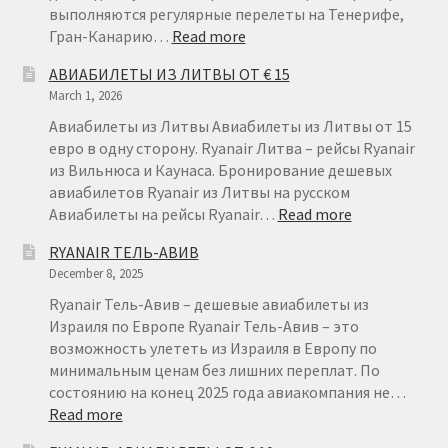
выполняются регулярные перелеты на Тенерифе,
:
Гран-Канарию…
Read more
АВИАБИЛЕТЫ
АВИАБИЛЕТЫ ИЗ ЛИТВЫ ОТ € 15
ИЗ
March 1, 2026
ГЕРМАНИИ
НА
Авиабилеты из Литвы Авиабилеты из Литвы от 15
КАНАРСКИЕ
евро в одну сторону. Ryanair Литва – рейсы Ryanair
ОСТРОВА
из Вильнюса и Каунаса. Бронирование дешевых
авиабилетов Ryanair из Литвы на русском
:
Авиабилеты на рейсы Ryanair…
Read more
АВИАБИЛЕТ
RYANAIR ТЕЛЬ-АВИВ
ИЗ
December 8, 2025
ЛИТВЫ
ОТ
Ryanair Тель-Авив – дешевые авиабилеты из
€
Израиля по Европе Ryanair Тель-Авив – это
15
возможность улететь из Израиля в Европу по
минимальным ценам без лишних переплат. По
состоянию на конец 2025 года авиакомпания не…
:
Read more
RYANAIR