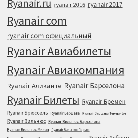
Ryanair.ru
ryanair 2017
ryanair 2016
Ryanair com
ryanair com официальный
Ryanair Авиабилеты
Ryanair Авиакомпания
Ryanair Барселона
Ryanair Аликанте
Ryanair Билеты
Ryanair Бремен
Ryanair Брюссель
Ryanair Варшава
Ryanair Варшава Тенерифе
Ryanair Вильнюс
Ryanair Вильнюс Барселона
Ryanair Вильнюс Милан
Ryanair Вильнюс Париж
Ryanair Дублин