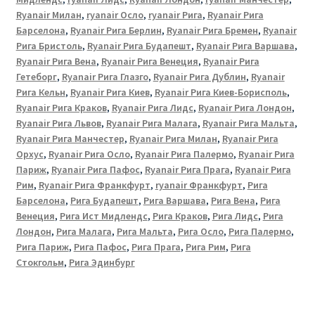
Ryanair Милан
,
ryanair Осло
,
ryanair Рига
,
Ryanair Рига
Барселона
,
Ryanair Рига Берлин
,
Ryanair Рига Бремен
,
Ryanair
Рига Бристоль
,
Ryanair Рига Будапешт
,
Ryanair Рига Варшава
,
Ryanair Рига Вена
,
Ryanair Рига Венеция
,
Ryanair Рига
Гетеборг
,
Ryanair Рига Глазго
,
Ryanair Рига Дублин
,
Ryanair
Рига Кельн
,
Ryanair Рига Киев
,
Ryanair Рига Киев-Борисполь
,
Ryanair Рига Краков
,
Ryanair Рига Лидс
,
Ryanair Рига Лондон
,
Ryanair Рига Львов
,
Ryanair Рига Малага
,
Ryanair Рига Мальта
,
Ryanair Рига Манчестер
,
Ryanair Рига Милан
,
Ryanair Рига
Орхус
,
Ryanair Рига Осло
,
Ryanair Рига Палермо
,
Ryanair Рига
Париж
,
Ryanair Рига Пафос
,
Ryanair Рига Прага
,
Ryanair Рига
Рим
,
Ryanair Рига Франкфурт
,
ryanair Франкфурт
,
Рига
Барселона
,
Рига Будапешт
,
Рига Варшава
,
Рига Вена
,
Рига
Венеция
,
Рига Ист Мидлендс
,
Рига Краков
,
Рига Лидс
,
Рига
Лондон
,
Рига Малага
,
Рига Мальта
,
Рига Осло
,
Рига Палермо
,
Рига Париж
,
Рига Пафос
,
Рига Прага
,
Рига Рим
,
Рига
Стокгольм
,
Рига Эдинбург