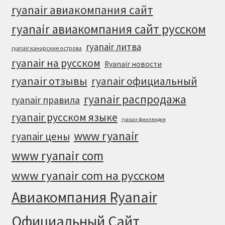
ryanair авиакомпания сайт
ryanair авиакомпания сайт русском
ryanair литва
ryanair канарские острова
ryanair на русском
Ryanair новости
ryanair отзывы
ryanair официальный
ryanair распродажа
ryanair правила
ryanair русском языке
ryanair финляндия
www ryanair
ryanair цены
www ryanair com
www ryanair com на русском
Авиакомпания Ryanair
Официальный Cайт