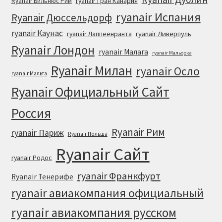
ryanair Гран Канария
Ryanair Вильнюс Рим
ryanair Испания
Ryanair Дюссельдорф
ryanair Каунас
ryanair Лаппеенранта
ryanair Ливерпуль
Ryanair Лондон
ryanair Малага
ryanair Мальорка
Ryanair Милан
ryanair Осло
ryanair Мальта
Ryanair Официальный Cайт
Россия
Ryanair Рим
ryanair Париж
Ryanair Польша
Ryanair Сайт
ryanair Родос
ryanair Франкфурт
Ryanair Тенерифе
ryanair авиакомпания официальный
ryanair авиакомпания русском