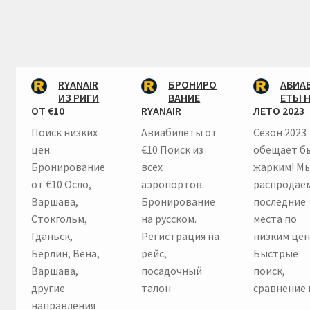
RYANAIR
БРОНИРО
АВИА
ИЗ РИГИ
ВАНИЕ
ЕТЫ 
ОТ €10
RYANAIR
ЛЕТО 2023
Поиск низких
Авиабилеты от
Сезон 2023
цен.
€10 Поиск из
обещает б
Бронирование
всех
жарким! М
от €10 Осло,
аэропортов.
распродае
Варшава,
Бронирование
последние
Стокгольм,
на русском.
места по
Гданьск,
Регистрация на
низким цен
Берлин, Вена,
рейс,
Быстрые
Варшава,
посадочный
поиск,
другие
талон
сравнение 
направления