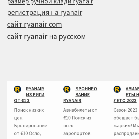
размер ручной клади ryanair
регистрация на ryanair
сайт ryanair com
сайт ryanair на русском
RYANAIR
БРОНИРО
АВИА
ИЗ РИГИ
ВАНИЕ
ЕТЫ 
ОТ €10
RYANAIR
ЛЕТО 2023
Поиск низких
Авиабилеты от
Сезон 2023
цен.
€10 Поиск из
обещает б
Бронирование
всех
жарким! М
от €10 Осло,
аэропортов.
распродае