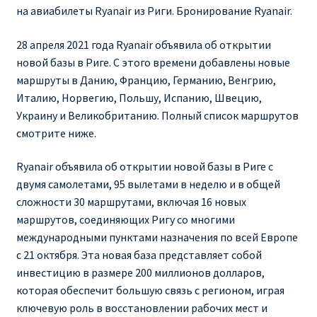
Ryanair изменить дату
на авиабилеты Ryanair из Риги. Бронирование Ryanair.
Ryanair изменить фамилию
28 апреля 2021 года Ryanair объявила об открытии
новой базы в Риге. С этого времени добавлены новые
маршруты в Данию, Францию, Германию, Венгрию,
Ryanair Испания
Италию, Норвегию, Польшу, Испанию, Швецию,
Украину и Великобританию. Полный список маршрутов
RYANAIR ИТАЛИЯ
смотрите ниже.
RYANAIR КУПИТЬ БИЛЕТЫ ENGLISH
Ryanair объявила об открытии новой базы в Риге с
двумя самолетами, 95 вылетами в неделю и в общей
Ryanair направления, акции
сложности 30 маршрутами, включая 16 новых
маршрутов, соединяющих Ригу со многими
Ryanair онлайн регистрация
международными пунктами назначения по всей Европе
с 21 октября. Эта новая база представляет собой
Ryanair ошибка в фамилии, имени
инвестицию в размере 200 миллионов долларов,
которая обеспечит большую связь с регионом, играя
Ryanair пересадки
ключевую роль в восстановлении рабочих мест и