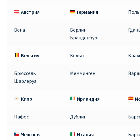
Австрия
Германия
Пол
RYANAIR.COM НА РУССКОМ – кнфтфшкюсщь
Авиабилеты Ryanair на Тенерифе от €15
Вена
Берлин
Гдан
Бранденбург
АВИАБИЛЕТЫ RYANAIR ОТ € 12
Бельгия
Кёльн
Крак
АВИАБИЛЕТЫ ВИЛЬНЮС БАРСЕЛОНА
Брюссель
Мемминген
Варш
АВИАБИЛЕТЫ ХЕЛЬСИНКИ МИЛАН
Шарлеруа
Акции RYANAIR из Варшавы
Кипр
Ирландия
И
Акции RYANAIR из Вильнюса
Пафос
Дублин
Барс
Акции RYANAIR из Каунаса
Чешская
Италия
Барс