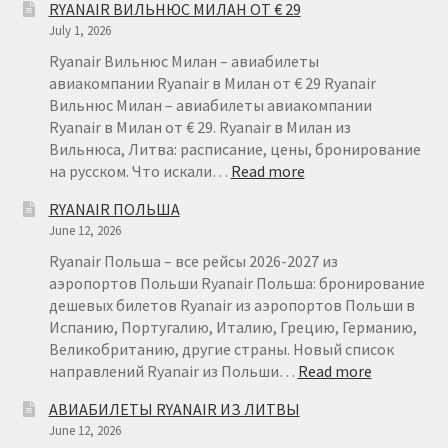
RYANAIR ВИЛЬНЮС МИЛАН ОТ € 29
ЛИТВА
July 1, 2026
–
ДЕШЕВЫ
Ryanair Вильнюс Милан – авиабилеты
АВИАБИ
авиакомпании Ryanair в Милан от € 29 Ryanair
ИЗ
Вильнюс Милан – авиабилеты авиакомпании
ЛИТВЫ
Ryanair в Милан от € 29. Ryanair в Милан из
Вильнюса, Литва: расписание, цены, бронирование
:
на русском. Что искали…
Read more
RYANAIR
RYANAIR ПОЛЬША
ВИЛЬНЮС
June 12, 2026
МИЛАН
ОТ
Ryanair Польша – все рейсы 2026-2027 из
€
аэропортов Польши Ryanair Польша: бронирование
29
дешевых билетов Ryanair из аэропортов Польши в
Испанию, Португалию, Италию, Грецию, Германию,
Великобританию, другие страны. Новый список
:
направлений Ryanair из Польши…
Read more
RYANAIR
АВИАБИЛЕТЫ RYANAIR ИЗ ЛИТВЫ
ПОЛЬША
June 12, 2026