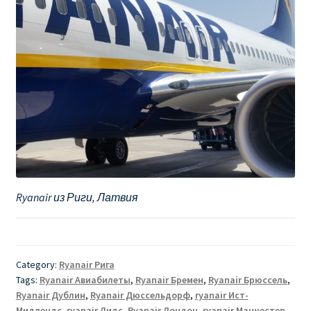
Ryanair из Риги, Латвия
Category:
Ryanair Рига
Tags:
Ryanair Авиабилеты
,
Ryanair Бремен
,
Ryanair Брюссель
,
Ryanair Дублин
,
Ryanair Дюссельдорф
,
ryanair Ист-
Мидлендс
,
ryanair Лидс
,
Ryanair Лондон
,
ryanair Манчестер
,