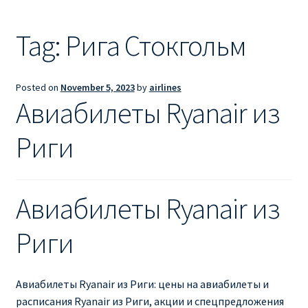
Ryanair из Лондона
Tag:
Рига Стокгольм
RYANAIR ИЗ РИГИ
Ryanair из Стокгольма
Posted on
November 5, 2023
by
airlines
Авиабилеты Ryanair из
RYANAIR ИЗ ТАЛЛИНА
Риги
Ryanair из Тампере
RYANAIR ИЗ ЧЕХИИ | ПРАГА, ОСТРАВА, ПАРДУБИЦЕ,
Авиабилеты Ryanair из
БРНО
Риги
Ryanair изменение имени
Ryanair изменения
Авиабилеты Ryanair из Риги: цены на авиабилеты и
расписания Ryanair из Риги, акции и спецпредложения