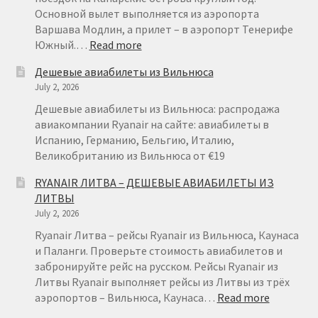
Основной вылет выполняется из аэропорта
Варшава Модлин, а прилет – в аэропорт Тенерифе
:
Южный.…
Read more
RYANAIR
Дешевые авиабилеты из Вильнюса
НА
July 2, 2026
ТЕНЕРИФЕ
ИЗ
Дешевые авиабилеты из Вильнюса: распродажа
ВАРШАВЫ
авиакомпании Ryanair на сайте: авиабилеты в
ОТ
Испанию, Германию, Бельгию, Италию,
€
Великобританию из Вильнюса от €19
49
RYANAIR ЛИТВА – ДЕШЕВЫЕ АВИАБИЛЕТЫ ИЗ
ЛИТВЫ
July 2, 2026
Ryanair Литва – рейсы Ryanair из Вильнюса, Каунаса
и Паланги. Проверьте стоимость авиабилетов и
забронируйте рейс на русском. Рейсы Ryanair из
Литвы Ryanair выполняет рейсы из Литвы из трёх
:
аэропортов – Вильнюса, Каунаса…
Read more
RYANAIR