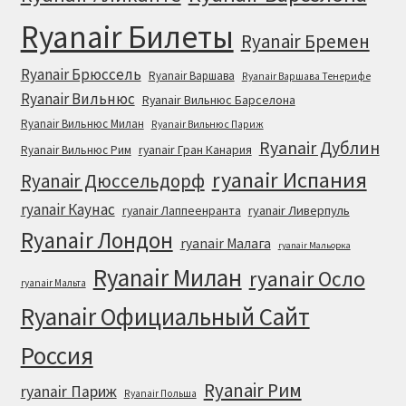
Ryanair Билеты
Ryanair Бремен
Ryanair Брюссель
Ryanair Варшава
Ryanair Варшава Тенерифе
Ryanair Вильнюс
Ryanair Вильнюс Барселона
Ryanair Вильнюс Милан
Ryanair Вильнюс Париж
Ryanair Дублин
ryanair Гран Канария
Ryanair Вильнюс Рим
ryanair Испания
Ryanair Дюссельдорф
ryanair Каунас
ryanair Лаппеенранта
ryanair Ливерпуль
Ryanair Лондон
ryanair Малага
ryanair Мальорка
Ryanair Милан
ryanair Осло
ryanair Мальта
Ryanair Официальный Cайт
Россия
Ryanair Рим
ryanair Париж
Ryanair Польша