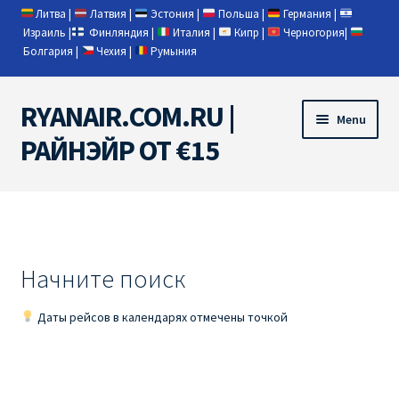
Литва
|
Латвия
|
Эстония
|
Польша
|
Германия
|
Израиль
|
Финляндия
|
Италия
|
Кипр
|
Черногория
|
Болгария
|
Чехия
|
Румыния
RYANAIR.COM.RU |
Skip
Skip
Menu
to
to
РАЙНЭЙР ОТ €15
navigation
content
Home
RYANAIR | ПОИСК АВИАБИЛЕТОВ
Начните поиск
RYANAIR PL ОТ € 9
Даты рейсов в календарях отмечены точкой
Ryanair Беларусь
Ryanair Германия