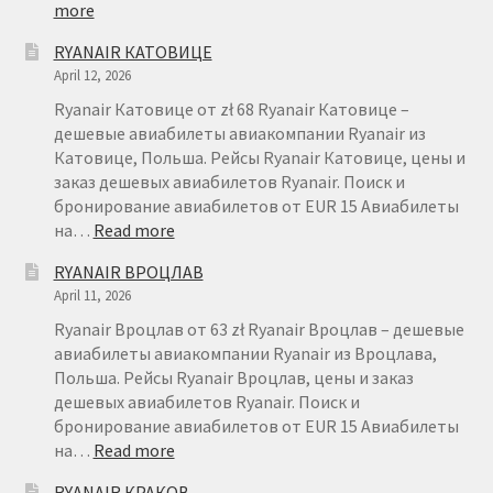
:
more
БРОНИРОВАНИЕ
RYANAIR КАТОВИЦЕ
АВИАБИЛЕТОВ
April 12, 2026
RYANAIR
–
Ryanair Катовице от zł 68 Ryanair Катовице –
FAQ
дешевые авиабилеты авиакомпании Ryanair из
Катовице, Польша. Рейсы Ryanair Катовице, цены и
заказ дешевых авиабилетов Ryanair. Поиск и
бронирование авиабилетов от EUR 15 Авиабилеты
:
на…
Read more
RYANAIR
RYANAIR ВРОЦЛАВ
КАТОВИЦЕ
April 11, 2026
Ryanair Вроцлав от 63 zł Ryanair Вроцлав – дешевые
авиабилеты авиакомпании Ryanair из Вроцлава,
Польша. Рейсы Ryanair Вроцлав, цены и заказ
дешевых авиабилетов Ryanair. Поиск и
бронирование авиабилетов от EUR 15 Авиабилеты
:
на…
Read more
RYANAIR
RYANAIR КРАКОВ