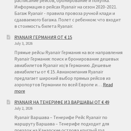
расписание рейсов, бронирование и покупка.
Информация о рейсах Ryanair на сезон 2020-2021.
Багаж Ryanair - правила провоза ручной клади и
сдааваемого багажа. Полет с ребенком: что входит
в стоимость билета Ryanair.
RYANAIR ГЕРМАНИЯ ОТ € 15
July 3, 2026
Прямые рейсы Ryanair Германия на все направления
Ryanair Германия: поиск и бронирование дешевых
авиабилетов Ryanair из/в Германию. Дешевые
авиабилеты от € 15. Авиакомпания Ryanair
предлагает широкий выбор прямых рейсов из
аэропортов Германии по всей Европе и…
Read
:
more
RYANAIR
RYANAIR НА ТЕНЕРИФЕ ИЗ ВАРШАВЫ ОТ € 49
ГЕРМАНИЯ
July 2, 2026
ОТ
€
Ryanair Варшава – Тенерифе Рейс Ryanair по
15
маршруту Варшава – Тенерифе подходит для
поездок на Канарские острова круглый год.