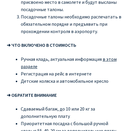
присвоено место в самолете и будут высланы
посадочные талоны.
Рим
Посадочные талоны необходимо распечатать в
обязательном порядке и предъявить при
Рождественские направления от € 9
прохождении контроля в аэропорту.
Райнэйр на русском
➜ ЧТО ВКЛЮЧЕНО В СТОИМОСТЬ
Ручная кладь, актуальная информация
в этом
О сайте
разделе
Регистрация на рейс в интернете
Детские коляска и автомобильное кресло
➜ ОБРАТИТЕ ВНИМАНИЕ
Сдаваемый багаж, до 10 или 20 кг за
дополнительную плату
Приоритетная посадка с большой ручной
кладью 55-40-20 см за дополнительную плату