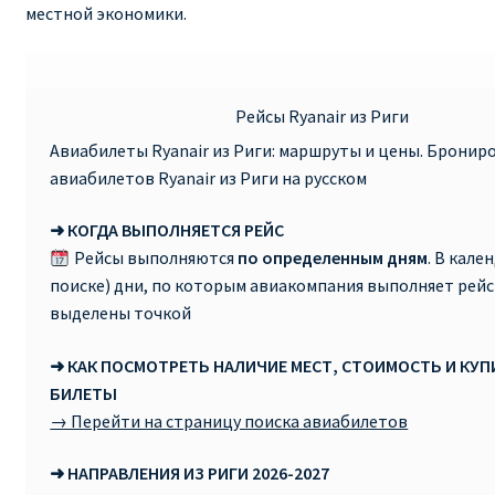
местной экономики.
RYANAIR ПОДГОРИЦА, ЧЕРНОГОРИЯ
Ryanair Польша
Рейсы Ryanair из Риги
Авиабилеты Ryanair из Риги: маршруты и цены. Бронир
RYANAIR ПОРТУГАЛИЯ
авиабилетов Ryanair из Риги на русском
RYANAIR ПОСАДОЧНЫЙ ТАЛОН – BOARDING PASS
➜ КОГДА ВЫПОЛНЯЕТСЯ РЕЙС
Рейсы выполняются
по определенным дням
. В кале
Ryanair Россия
поиске) дни, по которым авиакомпания выполняет рейс
выделены точкой
RYANAIR ТЕЛЬ-АВИВ, ЭЙЛАТ, ИЗРАИЛЬ
➜ КАК ПОСМОТРЕТЬ НАЛИЧИЕ МЕСТ, СТОИМОСТЬ И КУ
RYANAIR УКРАИНА | АВИАБИЛЕТЫ ОТ €15
БИЛЕТЫ
→ Перейти на страницу поиска авиабилетов
Ryanair Україна из Киева, Одессы, Львова, Харькова,
➜ НАПРАВЛЕНИЯ ИЗ РИГИ 2026-2027
Херсона от € 15