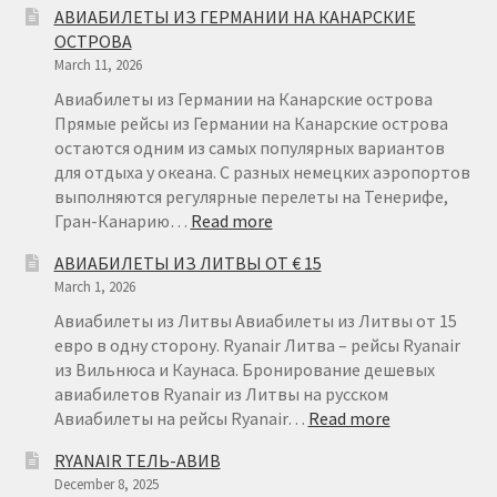
АВИАБИЛЕТЫ ИЗ ГЕРМАНИИ НА КАНАРСКИЕ
ИЗ
ОСТРОВА
ФИНЛЯН
March 11, 2026
ОТ
€22
Авиабилеты из Германии на Канарские острова
Прямые рейсы из Германии на Канарские острова
остаются одним из самых популярных вариантов
для отдыха у океана. С разных немецких аэропортов
выполняются регулярные перелеты на Тенерифе,
:
Гран-Канарию…
Read more
АВИАБИЛЕТЫ
АВИАБИЛЕТЫ ИЗ ЛИТВЫ ОТ € 15
ИЗ
March 1, 2026
ГЕРМАНИИ
НА
Авиабилеты из Литвы Авиабилеты из Литвы от 15
КАНАРСКИЕ
евро в одну сторону. Ryanair Литва – рейсы Ryanair
ОСТРОВА
из Вильнюса и Каунаса. Бронирование дешевых
авиабилетов Ryanair из Литвы на русском
:
Авиабилеты на рейсы Ryanair…
Read more
АВИАБИЛЕТ
RYANAIR ТЕЛЬ-АВИВ
ИЗ
December 8, 2025
ЛИТВЫ