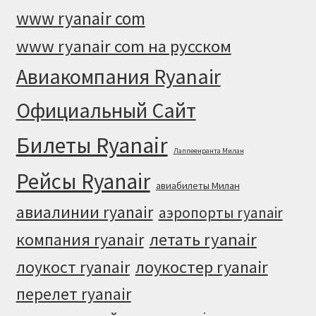
www ryanair com
www ryanair com на русском
Авиакомпания Ryanair
Официальный Cайт
Билеты Ryanair
Лаппеенранта Милан
Рейсы Ryanair
авиабилеты Милан
авиалинии ryanair
аэропорты ryanair
летать ryanair
компания ryanair
лоукостер ryanair
лоукост ryanair
перелет ryanair