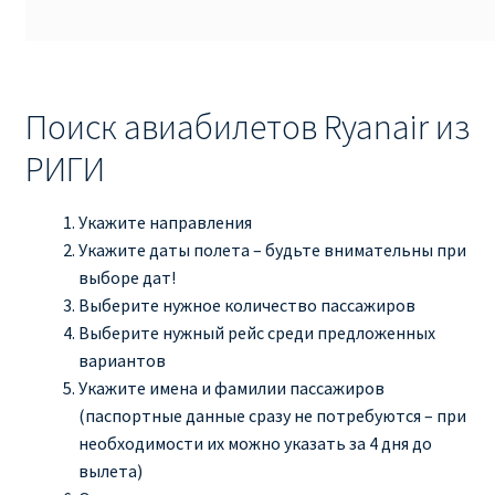
ПРАВИЛА RYANAIR В АЭРОПОРТУ И НА БОРТУ
ПРАВИЛА ПРОВОЗА БАГАЖА RYANAIR
Поиск авиабилетов Ryanair из
РИГИ
ПУТЕШЕСТВИЕ С ДЕТЬМИ И МЛАДЕНЦАМИ
РЕЙСАМИ RYANAIR
Укажите направления
Укажите даты полета – будьте внимательны при
РЕГИСТРАЦИЯ НА РЕЙС И ДОКУМЕНТЫ ДЛЯ
выборе дат!
ПУТЕШЕСТВИЯ РЕЙСАМИ RYANAIR
Выберите нужное количество пассажиров
Выберите нужный рейс среди предложенных
Информация по бронированию билетов Ryanair
вариантов
Укажите имена и фамилии пассажиров
КАК НАЙТИ ДЕШЕВЫЙ БИЛЕТ
(паспортные данные сразу не потребуются – при
необходимости их можно указать за 4 дня до
Кипр
вылета)