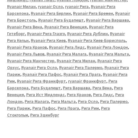
Ryanair Милан
,
ryanair Осло
,
ryanair Рига
,
Ryanair Рига
Барселона
,
Ryanair Рига Берлин
,
Ryanair Рига Бремен
,
Ryanair
Рига Бристоль
,
Ryanair Рига Будапешт
,
Ryanair Рига Варшава
,
Ryanair Рига Вена
,
Ryanair Рига Венеция
,
Ryanair Рига
Гетеборг
,
Ryanair Рига Глазго
,
Ryanair Рига Дублин
,
Ryanair
Рига Кельн
,
Ryanair Рига Киев
,
Ryanair Рига Киев-Борисполь
,
Ryanair Рига Краков
,
Ryanair Рига Лидс
,
Ryanair Рига Лондон
,
Ryanair Рига Львов
,
Ryanair Рига Малага
,
Ryanair Рига Мальта
,
Ryanair Рига Манчестер
,
Ryanair Рига Милан
,
Ryanair Рига
Орхус
,
Ryanair Рига Осло
,
Ryanair Рига Палермо
,
Ryanair Рига
Париж
,
Ryanair Рига Пафос
,
Ryanair Рига Прага
,
Ryanair Рига
Рим
,
Ryanair Рига Франкфурт
,
ryanair Франкфурт
,
Рига
Барселона
,
Рига Будапешт
,
Рига Варшава
,
Рига Вена
,
Рига
Венеция
,
Рига Ист Мидлендс
,
Рига Краков
,
Рига Лидс
,
Рига
Лондон
,
Рига Малага
,
Рига Мальта
,
Рига Осло
,
Рига Палермо
,
Рига Париж
,
Рига Пафос
,
Рига Прага
,
Рига Рим
,
Рига
Стокгольм
,
Рига Эдинбург