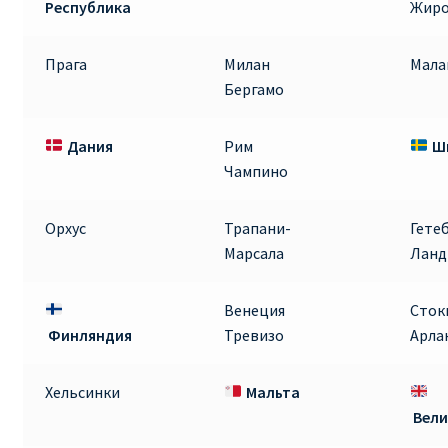
Республика
Жир
Аликанте
Прага
Милан
Мала
Барселона
Бергамо
БИЛЕТЫ RYANAIR | ПОИСК ЛУЧШЕЙ ЦЕНЫ |
БРОНИРОВАНИЕ
Дания
Рим
Ш
Чампино
БИЛЕТЫ RYANAIR НА ЗАВТРА КУПИТЬ ОНЛАЙН
Орхус
Трапани-
Гете
ДЕШЕВЫЕ АВИАБИЛЕТЫ В БАРСЕЛОНУ
Марсала
Ланд
ДЕШЕВЫЕ АВИАБИЛЕТЫ В БЕРЛИН
Венеция
Сток
Финляндия
Тревизо
Арла
ДЕШЕВЫЕ АВИАБИЛЕТЫ В БУХАРЕСТ
Хельсинки
Мальта
ДЕШЕВЫЕ АВИАБИЛЕТЫ В ВАРШАВУ
Вел