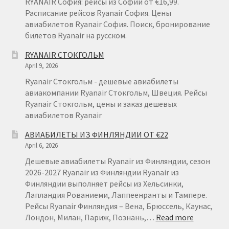
RYANAIR София: рейсы из Софии от €16,99.
Расписание рейсов Ryanair София. Цены
авиабилетов Ryanair София. Поиск, бронирование
билетов Ryanair на русском.
RYANAIR СТОКГОЛЬМ
April 9, 2026
Ryanair Стокгольм - дешевые авиабилеты
авиакомпании Ryanair Стокгольм, Швеция. Рейсы
Ryanair Стокгольм, цены и заказ дешевых
авиабилетов Ryanair
АВИАБИЛЕТЫ ИЗ ФИНЛЯНДИИ ОТ €22
April 6, 2026
Дешевые авиабилеты Ryanair из Финляндии, сезон
2026-2027 Ryanair из Финляндии Ryanair из
Финляндии выполняет рейсы из Хельсинки,
Лапландия Рованиеми, Лаппеенранты и Тампере.
Рейсы Ryanair Финляндия – Вена, Брюссель, Каунас,
:
Лондон, Милан, Париж, Познань,…
Read more
АВИАБИ