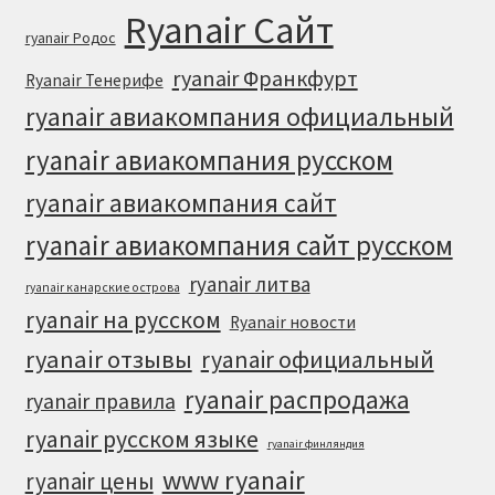
Ryanair Сайт
ryanair Родос
ryanair Франкфурт
Ryanair Тенерифе
ryanair авиакомпания официальный
ryanair авиакомпания русском
ryanair авиакомпания сайт
ryanair авиакомпания сайт русском
ryanair литва
ryanair канарские острова
ryanair на русском
Ryanair новости
ryanair отзывы
ryanair официальный
ryanair распродажа
ryanair правила
ryanair русском языке
ryanair финляндия
www ryanair
ryanair цены