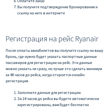
Оплатите заказ
КУПИТЬ АВИАБИЛЕТЫ ДЕШЕВО
Вы получите подтверждение бронирования и
ссылку на него в интернете
Милан
Париж
Регистрация на рейс Ryanair
ПРАВИЛА РЕГИСТРАЦИИ
После оплаты авиабилетов вы получите ссылку на вашу
ПРИЛОЖЕНИЕ RYANAIR НА РУССКОМ
бронь, где нужно будет указать паспортные данные
пассажиров для регистрации на рейс. Эти данные
можно указать не сразу, но лучше это сделать минимум
ПРОВОЗ БАГАЖА RYANAIR – ПРАВИЛА
за 48 часов до рейса, когда откроется онлайн-
регистрация.
РАЙАНЭЙР НА РУССКОМ | КНФТФШК
Заполните данные для регистрации.
РЕГИСТРАЦИЯ НА РЕЙС RYANAIR
За 24 часов до рейса вы будете автоматически
зарегистрированы, вам будет бесплатно
Регистрация ребенка на рейс RYANAIR