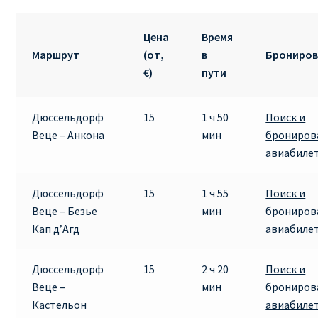
Цена
Время
Маршрут
(от,
в
Брониров
€)
пути
Дюссельдорф
15
1 ч 50
Поиск и
Веце – Анкона
мин
брониров
авиабиле
Дюссельдорф
15
1 ч 55
Поиск и
Веце – Безье
мин
брониров
Кап д’Агд
авиабиле
Дюссельдорф
15
2 ч 20
Поиск и
Веце –
мин
брониров
Кастельон
авиабиле