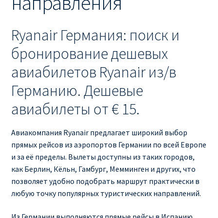
направления
Ryanair изменить дату
Ryanair изменить фамилию
Ryanair Германия: поиск и
бронирование дешевых
Ryanair Испания
авиабилетов Ryanair из/в
RYANAIR ИТАЛИЯ
Германию. Дешевые
авиабилеты от € 15.
RYANAIR КУПИТЬ БИЛЕТЫ ENGLISH
Авиакомпания Ryanair предлагает широкий выбор
Ryanair направления, акции
прямых рейсов из аэропортов Германии по всей Европе
и за её пределы. Вылеты доступны из таких городов,
Ryanair онлайн регистрация
как Берлин, Кёльн, Гамбург, Мемминген и других, что
позволяет удобно подобрать маршрут практически в
Ryanair ошибка в фамилии, имени
любую точку популярных туристических направлений.
Ryanair пересадки
Из Германии выполняются прямые рейсы в Испанию,