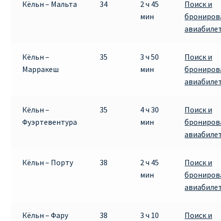
Кёльн – Мальта
34
2 ч 45
Поиск и
мин
брониров
авиабиле
Кёльн –
35
3 ч 50
Поиск и
Марракеш
мин
брониров
авиабиле
Кёльн –
35
4 ч 30
Поиск и
Фуэртевентура
мин
брониров
авиабиле
Кёльн – Порту
38
2 ч 45
Поиск и
мин
брониров
авиабиле
Кёльн – Фару
38
3 ч 10
Поиск и