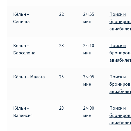
Кёльн –
22
2 ч 55
Поиск и
Севилья
мин
брониров
авиабиле
Кёльн –
23
2 ч 10
Поиск и
Барселона
мин
брониров
авиабиле
Кёльн – Малага
25
3 ч 05
Поиск и
мин
брониров
авиабиле
Кёльн –
28
2 ч 30
Поиск и
Валенсия
мин
брониров
авиабиле