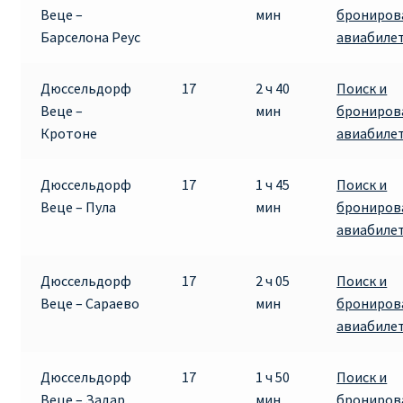
Веце –
мин
брониров
Барселона Реус
авиабиле
Дюссельдорф
17
2 ч 40
Поиск и
Веце –
мин
брониров
Кротоне
авиабиле
Дюссельдорф
17
1 ч 45
Поиск и
Веце – Пула
мин
брониров
авиабиле
Дюссельдорф
17
2 ч 05
Поиск и
Веце – Сараево
мин
брониров
авиабиле
Дюссельдорф
17
1 ч 50
Поиск и
Веце – Задар
мин
брониров