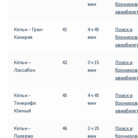
мин
брониров
авиабиле
Кёльн – Гран-
41
4 ч 45
Поиск и
Канария
мин
брониров
авиабиле
Кёльн –
42
3 ч 15
Поиск и
Лиссабон
мин
брониров
авиабиле
Кёльн –
45
4 ч 45
Поиск и
Тенерифе
мин
брониров
Южный
авиабиле
Кёльн –
46
2 ч 25
Поиск и
Палермо
мин
брониров