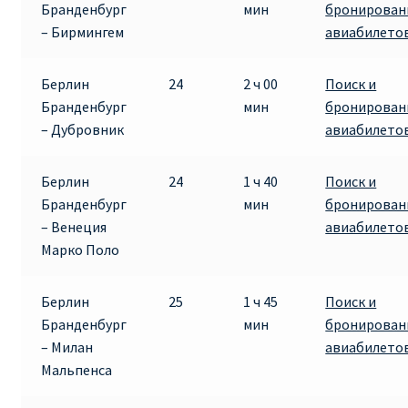
Бранденбург
мин
бронирован
КУПИТЬ АВИАБИЛЕТЫ ДЕШЕВО
– Бирмингем
авиабилето
Милан
Берлин
24
2 ч 00
Поиск и
Бранденбург
мин
бронирован
Париж
– Дубровник
авиабилето
ПРАВИЛА РЕГИСТРАЦИИ
Берлин
24
1 ч 40
Поиск и
Бранденбург
мин
бронирован
ПРИЛОЖЕНИЕ RYANAIR НА РУССКОМ
– Венеция
авиабилето
Марко Поло
ПРОВОЗ БАГАЖА RYANAIR – ПРАВИЛА
Берлин
25
1 ч 45
Поиск и
РАЙАНЭЙР НА РУССКОМ | КНФТФШК
Бранденбург
мин
бронирован
– Милан
авиабилето
РЕГИСТРАЦИЯ НА РЕЙС RYANAIR
Мальпенса
Регистрация ребенка на рейс RYANAIR