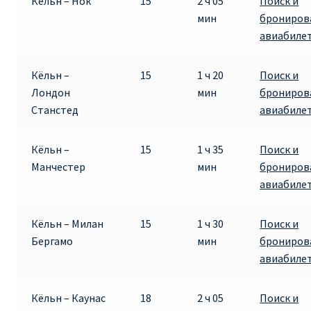
Кёльн – Нок
15
2 ч 05
Поиск и
мин
брониров
авиабиле
Кёльн –
15
1 ч 20
Поиск и
Лондон
мин
брониров
Станстед
авиабиле
Кёльн –
15
1 ч 35
Поиск и
Манчестер
мин
брониров
авиабиле
Кёльн – Милан
15
1 ч 30
Поиск и
Бергамо
мин
брониров
авиабиле
Кёльн – Каунас
18
2 ч 05
Поиск и