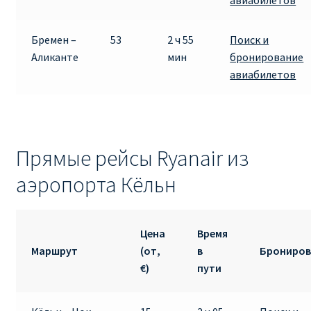
Бремен –
53
2 ч 55
Поиск и
Аликанте
мин
бронирование
авиабилетов
Прямые рейсы Ryanair из
аэропорта Кёльн
Цена
Время
Маршрут
(от,
в
Брониров
€)
пути