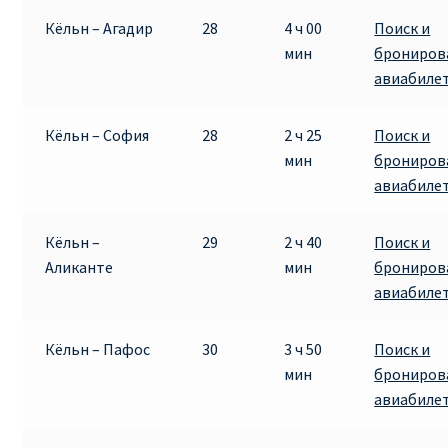
Кёльн – Агадир
28
4 ч 00
Поиск и
мин
брониров
авиабиле
Кёльн – София
28
2 ч 25
Поиск и
мин
брониров
авиабиле
Кёльн –
29
2 ч 40
Поиск и
Аликанте
мин
брониров
авиабиле
Кёльн – Пафос
30
3 ч 50
Поиск и
мин
брониров
авиабиле