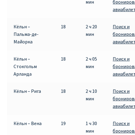
мин
брониров
авиабиле
Кёльн –
18
2 ч 20
Поиск и
Пальма-де-
мин
брониров
Майорка
авиабиле
Кёльн –
18
2 ч 05
Поиск и
Стокгольм
мин
брониров
Арланда
авиабиле
Кёльн – Рига
18
2 ч 10
Поиск и
мин
брониров
авиабиле
Кёльн – Вена
19
1 ч 30
Поиск и
мин
брониров