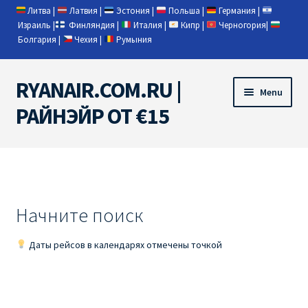
Литва
|
Латвия
|
Эстония
|
Польша
|
Германия
|
Израиль
|
Финляндия
|
Италия
|
Кипр
|
Черногория
|
Болгария
|
Чехия
|
Румыния
RYANAIR.COM.RU |
Skip
Skip
Menu
to
to
РАЙНЭЙР ОТ €15
navigation
content
Home
RYANAIR | ПОИСК АВИАБИЛЕТОВ
Начните поиск
RYANAIR PL ОТ € 9
Даты рейсов в календарях отмечены точкой
Ryanair Беларусь
Ryanair Германия