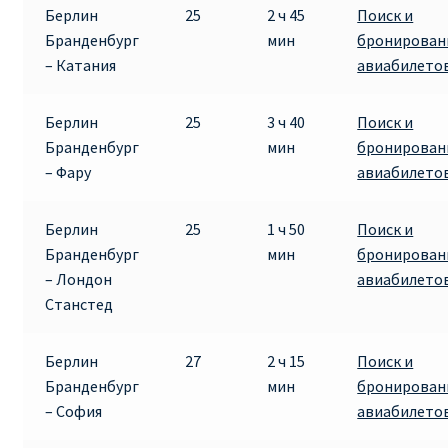
Берлин
25
2 ч 45
Поиск и
Бранденбург
мин
бронирован
Рим
– Катания
авиабилето
Рождественские направления от € 9
Берлин
25
3 ч 40
Поиск и
Бранденбург
мин
бронирован
Райнэйр на русском
– Фару
авиабилето
О сайте
Берлин
25
1 ч 50
Поиск и
Бранденбург
мин
бронирован
– Лондон
авиабилето
Станстед
Берлин
27
2 ч 15
Поиск и
Бранденбург
мин
бронирован
– София
авиабилето