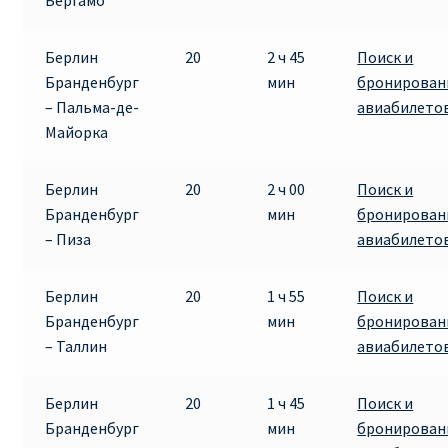
Бергамо
ДЕШЕВЫЕ АВИАБИЛЕТЫ В ВЕНУ
Берлин
20
2 ч 45
Поиск и
ДЕШЕВЫЕ АВИАБИЛЕТЫ В ЛОНДОН
Бранденбург
мин
бронирован
– Пальма-де-
авиабилето
ДЕШЕВЫЕ АВИАБИЛЕТЫ В МИЛАН
Майорка
ДЕШЕВЫЕ АВИАБИЛЕТЫ В ПАРИЖ
Берлин
20
2 ч 00
Поиск и
Бранденбург
мин
бронирован
ДЕШЕВЫЕ АВИАБИЛЕТЫ НА КИПР
– Пиза
авиабилето
ИНФОРМАЦИЯ ДЛЯ ПАССАЖИРОВ
Берлин
20
1 ч 55
Поиск и
Бранденбург
мин
бронирован
ВЫБОР И БРОНИРОВАНИЯ МЕСТ В RYANAIR
– Таллин
авиабилето
ЗАДЕРЖКА, ОТМЕНА, ПЕРЕНОС РЕЙСОВ RYANAIR
Берлин
20
1 ч 45
Поиск и
Бранденбург
мин
бронирован
ИЗМЕНЕНИЕ БРОНИРОВАНИЯ