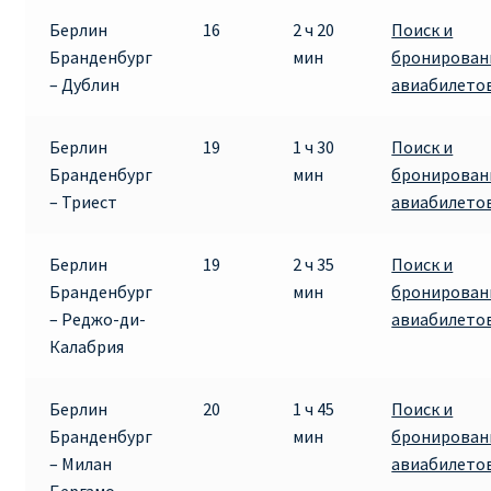
Аликанте
Берлин
16
2 ч 20
Поиск и
Бранденбург
мин
бронирован
Барселона
– Дублин
авиабилето
БИЛЕТЫ RYANAIR | ПОИСК ЛУЧШЕЙ ЦЕНЫ |
Берлин
19
1 ч 30
Поиск и
БРОНИРОВАНИЕ
Бранденбург
мин
бронирован
– Триест
авиабилето
БИЛЕТЫ RYANAIR НА ЗАВТРА КУПИТЬ ОНЛАЙН
Берлин
19
2 ч 35
Поиск и
ДЕШЕВЫЕ АВИАБИЛЕТЫ В БАРСЕЛОНУ
Бранденбург
мин
бронирован
– Реджо-ди-
авиабилето
ДЕШЕВЫЕ АВИАБИЛЕТЫ В БЕРЛИН
Калабрия
ДЕШЕВЫЕ АВИАБИЛЕТЫ В БУХАРЕСТ
Берлин
20
1 ч 45
Поиск и
Бранденбург
мин
бронирован
ДЕШЕВЫЕ АВИАБИЛЕТЫ В ВАРШАВУ
– Милан
авиабилето