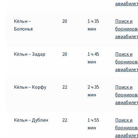
авиабиле
Кёльн –
20
1 ч 35
Поиск и
Болонья
мин
брониров
авиабиле
Кёльн – Задар
20
1 ч 45
Поиск и
мин
брониров
авиабиле
Кёльн – Корфу
22
2 ч 35
Поиск и
мин
брониров
авиабиле
Кёльн – Дублин
22
1 ч 55
Поиск и
мин
брониров
авиабиле