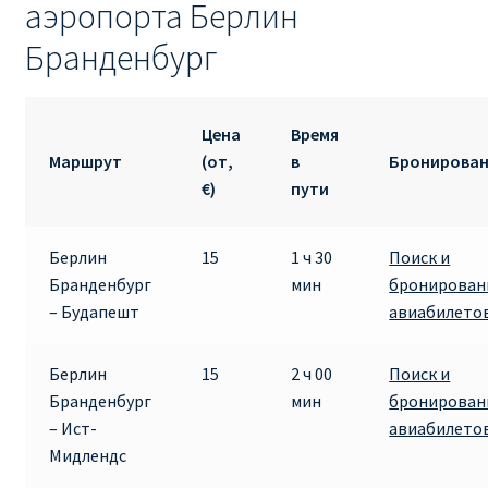
аэропорта Берлин
RYANAIR.COM НА РУССКОМ – кнфтфшкюсщь
Бранденбург
Авиабилеты Ryanair на Тенерифе от €15
Цена
Время
АВИАБИЛЕТЫ RYANAIR ОТ € 12
Маршрут
(от,
в
Бронирова
€)
пути
АВИАБИЛЕТЫ ВИЛЬНЮС БАРСЕЛОНА
Берлин
15
1 ч 30
Поиск и
АВИАБИЛЕТЫ ХЕЛЬСИНКИ МИЛАН
Бранденбург
мин
бронирован
– Будапешт
авиабилето
Акции RYANAIR из Варшавы
Берлин
15
2 ч 00
Поиск и
Акции RYANAIR из Вильнюса
Бранденбург
мин
бронирован
– Ист-
авиабилето
Акции RYANAIR из Каунаса
Мидлендс