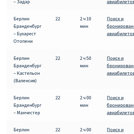
– Задар
авиабилето
ПРАВИЛА RYANAIR В АЭРОПОРТУ И НА БОРТУ
Берлин
22
2 ч 10
Поиск и
Бранденбург
мин
бронирован
ПРАВИЛА ПРОВОЗА БАГАЖА RYANAIR
– Бухарест
авиабилето
Отопени
ПУТЕШЕСТВИЕ С ДЕТЬМИ И МЛАДЕНЦАМИ
РЕЙСАМИ RYANAIR
Берлин
22
2 ч 50
Поиск и
Бранденбург
мин
бронирован
РЕГИСТРАЦИЯ НА РЕЙС И ДОКУМЕНТЫ ДЛЯ
– Кастельон
авиабилето
ПУТЕШЕСТВИЯ РЕЙСАМИ RYANAIR
(Валенсия)
Информация по бронированию билетов Ryanair
Берлин
22
2 ч 00
Поиск и
Бранденбург
мин
бронирован
КАК НАЙТИ ДЕШЕВЫЙ БИЛЕТ
– Манчестер
авиабилето
Кипр
Берлин
22
2 ч 00
Поиск и