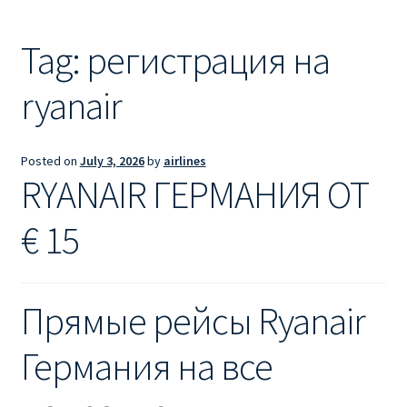
Ryanair из Лондона
Tag:
регистрация на
RYANAIR ИЗ РИГИ
ryanair
Ryanair из Стокгольма
RYANAIR ИЗ ТАЛЛИНА
Posted on
July 3, 2026
by
airlines
RYANAIR ГЕРМАНИЯ ОТ
Ryanair из Тампере
€ 15
RYANAIR ИЗ ЧЕХИИ | ПРАГА, ОСТРАВА, ПАРДУБИЦЕ,
БРНО
Прямые рейсы Ryanair
Ryanair изменение имени
Германия на все
Ryanair изменения