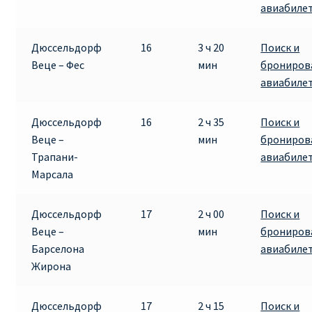
авиабиле
Дюссельдорф
16
3 ч 20
Поиск и
Веце – Фес
мин
брониров
авиабиле
Дюссельдорф
16
2 ч 35
Поиск и
Веце –
мин
брониров
Трапани-
авиабиле
Марсала
Дюссельдорф
17
2 ч 00
Поиск и
Веце –
мин
брониров
Барселона
авиабиле
Жирона
Дюссельдорф
17
2 ч 15
Поиск и