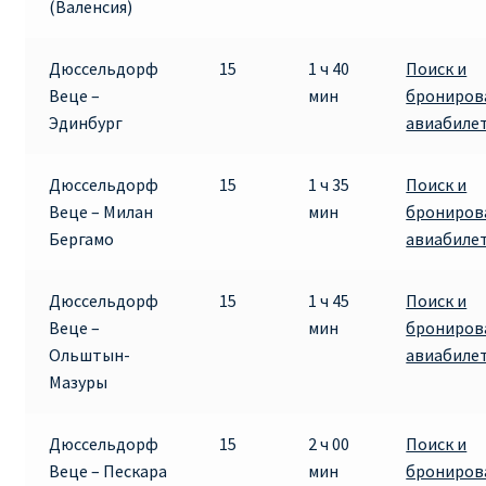
(Валенсия)
Дюссельдорф
15
1 ч 40
Поиск и
Веце –
мин
брониров
Эдинбург
авиабиле
Дюссельдорф
15
1 ч 35
Поиск и
Веце – Милан
мин
брониров
Бергамо
авиабиле
Дюссельдорф
15
1 ч 45
Поиск и
Веце –
мин
брониров
Ольштын-
авиабиле
Мазуры
Дюссельдорф
15
2 ч 00
Поиск и
Веце – Пескара
мин
брониров