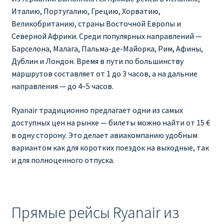
Италию, Португалию, Грецию, Хорватию,
RYANAIR ПОДГОРИЦА, ЧЕРНОГОРИЯ
Великобританию, страны Восточной Европы и
Северной Африки. Среди популярных направлений —
Ryanair Польша
Барселона, Малага, Пальма-де-Майорка, Рим, Афины,
Дублин и Лондон. Время в пути по большинству
RYANAIR ПОРТУГАЛИЯ
маршрутов составляет от 1 до 3 часов, а на дальние
направления — до 4–5 часов.
RYANAIR ПОСАДОЧНЫЙ ТАЛОН – BOARDING PASS
Ryanair традиционно предлагает одни из самых
доступных цен на рынке — билеты можно найти от 15 €
Ryanair Россия
в одну сторону. Это делает авиакомпанию удобным
вариантом как для коротких поездок на выходные, так
RYANAIR ТЕЛЬ-АВИВ, ЭЙЛАТ, ИЗРАИЛЬ
и для полноценного отпуска.
RYANAIR УКРАИНА | АВИАБИЛЕТЫ ОТ €15
Ryanair Україна из Киева, Одессы, Львова, Харькова,
Прямые рейсы Ryanair из
Херсона от € 15