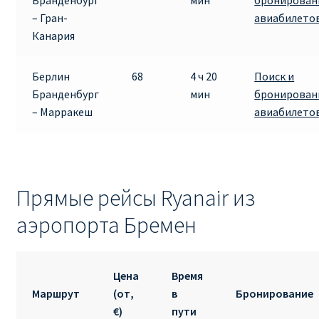
Бранденбург
мин
бронирован
– Гран-
авиабилето
Канария
Берлин
68
4 ч 20
Поиск и
Бранденбург
мин
бронирован
– Марракеш
авиабилето
Прямые рейсы Ryanair из
аэропорта Бремен
Цена
Время
Маршрут
(от,
в
Бронирование
€)
пути