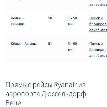
авиабиле
Кёльн –
50
1 ч 50
Поиск и
Римини
мин
брониров
авиабиле
Кёльн – Афины
51
3 ч 00
Поиск и
мин
брониров
авиабиле
Прямые рейсы Ryanair из
аэропорта Дюссельдорф
Веце