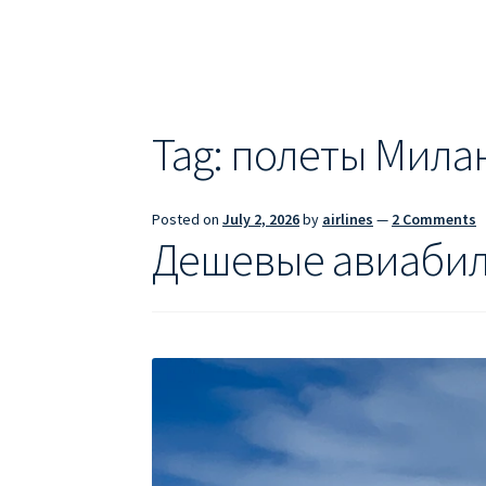
ДЕШЕВЫЕ АВИАБИЛЕТЫ В БАРСЕЛОНУ
Д
ДЕШЕВЫЕ АВИАБИЛЕТЫ В ВАРШАВУ
ДЕШ
ДЕШЕВЫЕ АВИАБИЛЕТЫ В ПАРИЖ
ДЕШЕВ
Tag:
полеты Мила
Информация по бронированию билетов Ry
Posted on
July 2, 2026
by
airlines
—
2 Comments
ПРАВИЛА РЕГИСТРАЦИИ
ПРИЛОЖЕНИЕ RY
Дешевые авиабил
РЕГИСТРАЦИЯ НА РЕЙС RYANAIR
Регистра