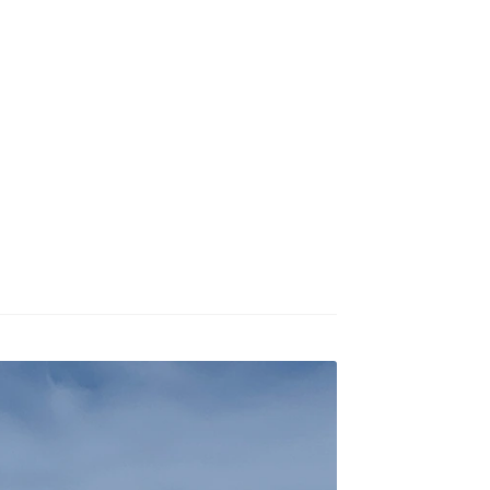
БУХАРЕСТ
ДОН
ДЕШЕВЫЕ АВИАБИЛЕТЫ В МИЛАН
В
ЕТЫ ДЕШЕВО
Милан
Париж
АНЭЙР НА РУССКОМ | КНФТФШК
 от € 9
Райнэйр на русском
О сайте