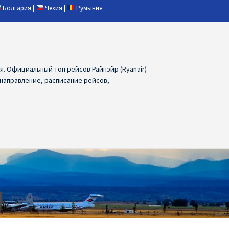
Болгария
|
Чехия
|
Румыния
ия. Официальный топ рейсов Райнэйр (Ryanair)
 направление, расписание рейсов,
ия
Ryanair дешевые авиабилеты
air из Лаппеенранты
Ryanair из Лондона
ПРАГА, ОСТРАВА, ПАРДУБИЦЕ, БРНО