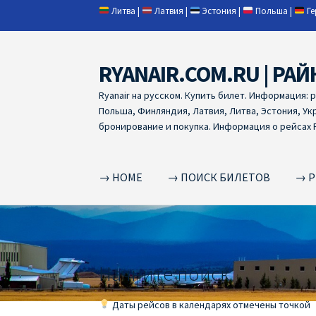
Литва
|
Латвия
|
Эстония
|
Польша
|
Г
RYANAIR.COM.RU | РАЙ
Skip
Skip
to
to
Ryanair на русском. Купить билет. Информация: 
navigation
content
Польша, Финляндия, Латвия, Литва, Эстония, Ук
бронирование и покупка. Информация о рейсах R
→ HOME
→ ПОИСК БИЛЕТОВ
→ Р
Home
RYANAIR | ПОИСК АВИАБИЛЕТОВ
RYA
RYANAIR ДОБАВИТЬ БАГАЖ
Ryanair зміни
R
Начните поиск
RYANAIR ИЗ РИГИ
Ryanair из Стокгольма
R
Даты рейсов в календарях отмечены точкой