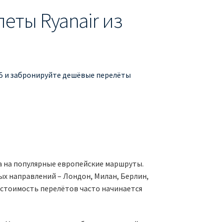
еты Ryanair из
€15 и забронируйте дешёвые перелёты
са на популярные европейские маршруты.
ых направлений – Лондон, Милан, Берлин,
а стоимость перелётов часто начинается