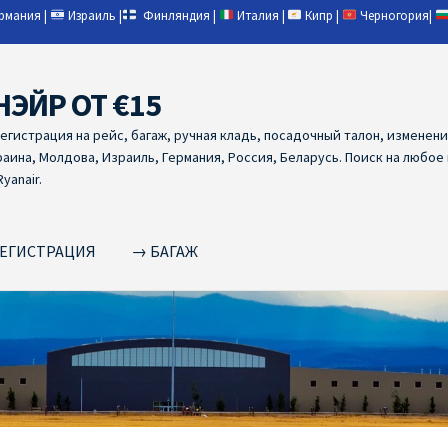
ермания
|
Израиль
|
Финляндия
|
Италия
|
Кипр
|
Черногория
|
НЭЙР ОТ €15
регистрация на рейс, багаж, ручная кладь, посадочный талон, изменен
раина, Молдова, Израиль, Германия, Россия, Беларусь. Поиск на любое
yanair.
ЕГИСТРАЦИЯ
→ БАГАЖ
NAIR PL ОТ € 9
Ryanair Беларусь
Ryanair Германия
Ryanair Грец
yanair из Варшавы
Ryanair из Вильнюса
Ryanair из Каунаса
Ryan
YANAIR ИЗ ТАЛЛИНА
Ryanair из Тампере
RYANAIR ИЗ ЧЕХИИ | 