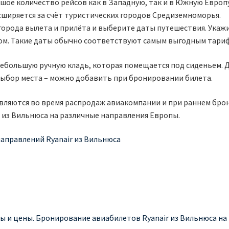
шое количество рейсов как в Западную, так и в Южную Евро
асширяется за счёт туристических городов Средиземноморья.
орода вылета и прилёта и выберите даты путешествия. Укажи
ом. Такие даты обычно соответствуют самым выгодным тари
небольшую ручную кладь, которая помещается под сиденьем. 
и выбор места – можно добавить при бронировании билета.
ляются во время распродаж авиакомпании и при раннем брон
 из Вильнюса на различные направления Европы.
аправлений Ryanair из Вильнюса
ы и цены. Бронирование авиабилетов Ryanair из Вильнюса на