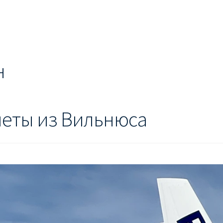
ЕШЕВЫЕ АВИАБИЛЕТЫ В БЕРЛИН
ДЕШЕВЫЕ АВИАБИЛЕТЫ В 
ЕВЫЕ АВИАБИЛЕТЫ В ВЕНУ
ДЕШЕВЫЕ АВИАБИЛЕТЫ В ЛОН
ЫЕ АВИАБИЛЕТЫ НА КИПР
ИНФОРМАЦИЯ ДЛЯ ПАССАЖИРО
н
anair
КАК НАЙТИ ДЕШЕВЫЙ БИЛЕТ
Кипр
КУПИТЬ АВИАБИЛ
ANAIR НА РУССКОМ
ПРОВОЗ БАГАЖА RYANAIR – ПРАВИЛА
РАЙ
еты из Вильнюса
ция ребенка на рейс RYANAIR
Рим
Рождественские направления