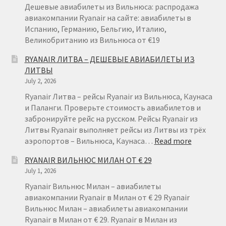
ИЗ
Дешевые авиабилеты из Вильнюса: распродажа
ВАРШАВЫ
авиакомпании Ryanair на сайте: авиабилеты в
ОТ
Испанию, Германию, Бельгию, Италию,
€
Великобританию из Вильнюса от €19
49
RYANAIR ЛИТВА – ДЕШЕВЫЕ АВИАБИЛЕТЫ ИЗ
ЛИТВЫ
July 2, 2026
Ryanair Литва – рейсы Ryanair из Вильнюса, Каунаса
и Паланги. Проверьте стоимость авиабилетов и
забронируйте рейс на русском. Рейсы Ryanair из
Литвы Ryanair выполняет рейсы из Литвы из трёх
:
аэропортов – Вильнюса, Каунаса…
Read more
RYANAIR
RYANAIR ВИЛЬНЮС МИЛАН ОТ € 29
ЛИТВА
July 1, 2026
–
ДЕШЕВЫ
Ryanair Вильнюс Милан – авиабилеты
АВИАБИ
авиакомпании Ryanair в Милан от € 29 Ryanair
ИЗ
Вильнюс Милан – авиабилеты авиакомпании
ЛИТВЫ
Ryanair в Милан от € 29. Ryanair в Милан из