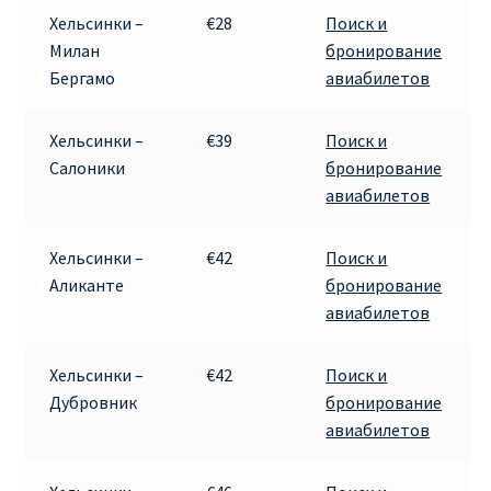
Хельсинки –
€28
Поиск и
RYANAIR.COM НА РУССКОМ – кнфтфшкюсщь
Милан
бронирование
Бергамо
авиабилетов
Авиабилеты Ryanair на Тенерифе от €15
Хельсинки –
€39
Поиск и
АВИАБИЛЕТЫ RYANAIR ОТ € 12
Салоники
бронирование
авиабилетов
АВИАБИЛЕТЫ ВИЛЬНЮС БАРСЕЛОНА
Хельсинки –
€42
Поиск и
АВИАБИЛЕТЫ ХЕЛЬСИНКИ МИЛАН
Аликанте
бронирование
авиабилетов
Акции RYANAIR из Варшавы
Хельсинки –
€42
Поиск и
Акции RYANAIR из Вильнюса
Дубровник
бронирование
авиабилетов
Акции RYANAIR из Каунаса