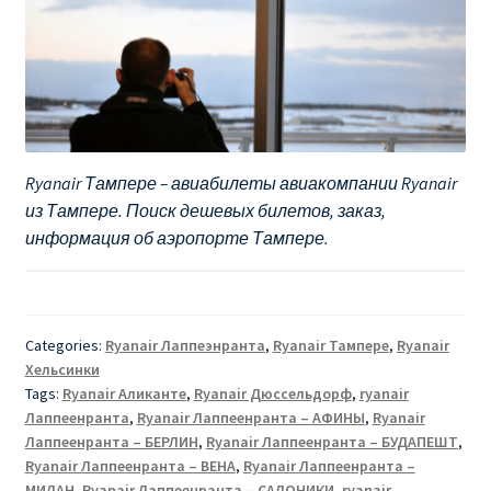
Ryanair Тампере – авиабилеты авиакомпании Ryanair
из Тампере. Поиск дешевых билетов, заказ,
информация об аэропорте Тампере.
Categories:
Ryanair Лаппеэнранта
,
Ryanair Тампере
,
Ryanair
Хельсинки
Tags:
Ryanair Аликанте
,
Ryanair Дюссельдорф
,
ryanair
Лаппеенранта
,
Ryanair Лаппеенранта – АФИНЫ
,
Ryanair
Лаппеенранта – БЕРЛИН
,
Ryanair Лаппеенранта – БУДАПЕШТ
,
Ryanair Лаппеенранта – ВЕНА
,
Ryanair Лаппеенранта –
МИЛАН
,
Ryanair Лаппеенранта – САЛОНИКИ
,
ryanair