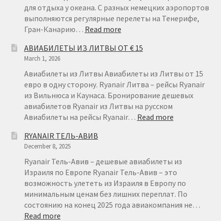
для отдыха у океана. С разных немецких аэропортов
выполняются регулярные перелеты на Тенерифе,
:
Гран-Канарию…
Read more
АВИАБИЛЕТЫ
АВИАБИЛЕТЫ ИЗ ЛИТВЫ ОТ € 15
ИЗ
March 1, 2026
ГЕРМАНИИ
НА
Авиабилеты из Литвы Авиабилеты из Литвы от 15
КАНАРСКИЕ
евро в одну сторону. Ryanair Литва – рейсы Ryanair
ОСТРОВА
из Вильнюса и Каунаса. Бронирование дешевых
авиабилетов Ryanair из Литвы на русском
:
Авиабилеты на рейсы Ryanair…
Read more
АВИАБИЛЕТ
RYANAIR ТЕЛЬ-АВИВ
ИЗ
December 8, 2025
ЛИТВЫ
ОТ
Ryanair Тель-Авив – дешевые авиабилеты из
€
Израиля по Европе Ryanair Тель-Авив – это
15
возможность улететь из Израиля в Европу по
минимальным ценам без лишних переплат. По
состоянию на конец 2025 года авиакомпания не…
:
Read more