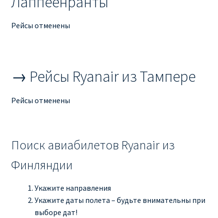
Лаппеенранты
Рим
Рейсы отменены
Рождественские направления от € 9
→ Рейсы Ryanair из Тампере
Райнэйр на русском
О сайте
Рейсы отменены
Поиск авиабилетов Ryanair из
Финляндии
Укажите направления
Укажите даты полета – будьте внимательны при
выборе дат!