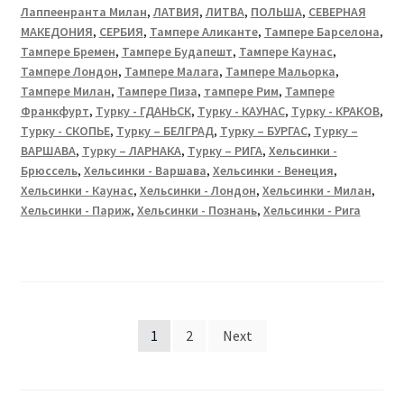
Лаппеенранта Милан
,
ЛАТВИЯ
,
ЛИТВА
,
ПОЛЬША
,
СЕВЕРНАЯ
МАКЕДОНИЯ
,
СЕРБИЯ
,
Тампере Аликанте
,
Тампере Барселона
,
Тампере Бремен
,
Тампере Будапешт
,
Тампере Каунас
,
Тампере Лондон
,
Тампере Малага
,
Тампере Мальорка
,
Тампере Милан
,
Тампере Пиза
,
тампере Рим
,
Тампере
Франкфурт
,
Турку - ГДАНЬСК
,
Турку - КАУНАС
,
Турку - КРАКОВ
,
Турку - СКОПЬЕ
,
Турку – БЕЛГРАД
,
Турку – БУРГАС
,
Турку –
ВАРШАВА
,
Турку – ЛАРНАКА
,
Турку – РИГА
,
Хельсинки -
Брюссель
,
Хельсинки - Варшава
,
Хельсинки - Венеция
,
Хельсинки - Каунас
,
Хельсинки - Лондон
,
Хельсинки - Милан
,
Хельсинки - Париж
,
Хельсинки - Познань
,
Хельсинки - Рига
Posts
1
2
Next
pagination