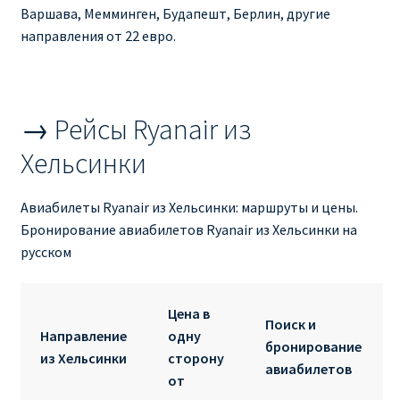
Ryanair изменить дату
Варшава, Мемминген, Будапешт, Берлин, другие
направления от 22 евро.
Ryanair изменить фамилию
Ryanair Испания
→ Рейсы Ryanair из
RYANAIR ИТАЛИЯ
Хельсинки
RYANAIR КУПИТЬ БИЛЕТЫ ENGLISH
Авиабилеты Ryanair из Хельсинки: маршруты и цены.
Бронирование авиабилетов Ryanair из Хельсинки на
Ryanair направления, акции
русском
Ryanair онлайн регистрация
Цена в
Поиск и
Направление
одну
Ryanair ошибка в фамилии, имени
бронирование
из Хельсинки
сторону
авиабилетов
от
Ryanair пересадки