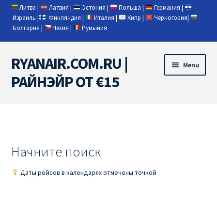
Литва
|
Латвия
|
Эстония
|
Польша
|
Германия
|
Израиль
|
Финляндия
|
Италия
|
Кипр
|
Черногория
|
Болгария
|
Чехия
|
Румыния
RYANAIR.COM.RU |
Skip
Skip
Menu
to
to
РАЙНЭЙР ОТ €15
navigation
content
Home
RYANAIR | ПОИСК АВИАБИЛЕТОВ
Начните поиск
RYANAIR PL ОТ € 9
Даты рейсов в календарях отмечены точкой
Ryanair Беларусь
Ryanair Германия