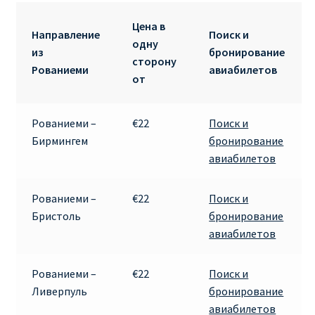
ДЕШЕВЫЕ АВИАБИЛЕТЫ В ВЕНУ
Цена в
Направление
Поиск и
одну
ДЕШЕВЫЕ АВИАБИЛЕТЫ В ЛОНДОН
из
бронирование
сторону
Рованиеми
авиабилетов
от
ДЕШЕВЫЕ АВИАБИЛЕТЫ В МИЛАН
ДЕШЕВЫЕ АВИАБИЛЕТЫ В ПАРИЖ
Рованиеми –
€22
Поиск и
Бирмингем
бронирование
авиабилетов
ДЕШЕВЫЕ АВИАБИЛЕТЫ НА КИПР
ИНФОРМАЦИЯ ДЛЯ ПАССАЖИРОВ
Рованиеми –
€22
Поиск и
Бристоль
бронирование
авиабилетов
ВЫБОР И БРОНИРОВАНИЯ МЕСТ В RYANAIR
ЗАДЕРЖКА, ОТМЕНА, ПЕРЕНОС РЕЙСОВ RYANAIR
Рованиеми –
€22
Поиск и
Ливерпуль
бронирование
ИЗМЕНЕНИЕ БРОНИРОВАНИЯ
авиабилетов