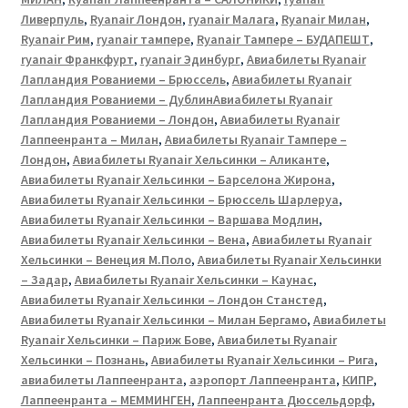
Ливерпуль
,
Ryanair Лондон
,
ryanair Малага
,
Ryanair Милан
,
Ryanair Рим
,
ryanair тампере
,
Ryanair Тампере – БУДАПЕШТ
,
ryanair Франкфурт
,
ryanair Эдинбург
,
Авиабилеты Ryanair
Лапландия Рованиеми – Брюссель
,
Авиабилеты Ryanair
Лапландия Рованиеми – ДублинАвиабилеты Ryanair
Лапландия Рованиеми – Лондон
,
Авиабилеты Ryanair
Лаппеенранта – Милан
,
Авиабилеты Ryanair Тампере –
Лондон
,
Авиабилеты Ryanair Хельсинки – Аликанте
,
Авиабилеты Ryanair Хельсинки – Барселона Жирона
,
Авиабилеты Ryanair Хельсинки – Брюссель Шарлеруа
,
Авиабилеты Ryanair Хельсинки – Варшава Модлин
,
Авиабилеты Ryanair Хельсинки – Вена
,
Авиабилеты Ryanair
Хельсинки – Венеция М.Поло
,
Авиабилеты Ryanair Хельсинки
– Задар
,
Авиабилеты Ryanair Хельсинки – Каунас
,
Авиабилеты Ryanair Хельсинки – Лондон Станстед
,
Авиабилеты Ryanair Хельсинки – Милан Бергамо
,
Авиабилеты
Ryanair Хельсинки – Париж Бове
,
Авиабилеты Ryanair
Хельсинки – Познань
,
Авиабилеты Ryanair Хельсинки – Рига
,
авиабилеты Лаппеенранта
,
аэропорт Лаппеенранта
,
КИПР
,
Лаппеенранта – МЕММИНГЕН
,
Лаппеенранта Дюссельдорф
,