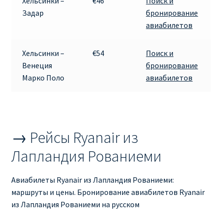
Хельсинки –
€46
Поиск и
Аликанте
Задар
бронирование
авиабилетов
Барселона
Хельсинки –
€54
Поиск и
БИЛЕТЫ RYANAIR | ПОИСК ЛУЧШЕЙ ЦЕНЫ |
Венеция
бронирование
БРОНИРОВАНИЕ
Марко Поло
авиабилетов
БИЛЕТЫ RYANAIR НА ЗАВТРА КУПИТЬ ОНЛАЙН
ДЕШЕВЫЕ АВИАБИЛЕТЫ В БАРСЕЛОНУ
→ Рейсы Ryanair из
ДЕШЕВЫЕ АВИАБИЛЕТЫ В БЕРЛИН
Лапландия Рованиеми
ДЕШЕВЫЕ АВИАБИЛЕТЫ В БУХАРЕСТ
Авиабилеты Ryanair из Лапландия Рованиеми:
маршруты и цены. Бронирование авиабилетов Ryanair
ДЕШЕВЫЕ АВИАБИЛЕТЫ В ВАРШАВУ
из Лапландия Рованиеми на русском