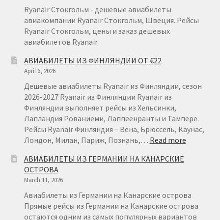
Ryanair Стокгольм - дешевые авиабилеты
авиакомпании Ryanair Стокгольм, Швеция. Рейсы
Ryanair Стокгольм, цены и заказ дешевых
авиабилетов Ryanair
АВИАБИЛЕТЫ ИЗ ФИНЛЯНДИИ ОТ €22
April 6, 2026
Дешевые авиабилеты Ryanair из Финляндии, сезон
2026-2027 Ryanair из Финляндии Ryanair из
Финляндии выполняет рейсы из Хельсинки,
Лапландия Рованиеми, Лаппеенранты и Тампере.
Рейсы Ryanair Финляндия – Вена, Брюссель, Каунас,
:
Лондон, Милан, Париж, Познань,…
Read more
АВИАБИ
АВИАБИЛЕТЫ ИЗ ГЕРМАНИИ НА КАНАРСКИЕ
ИЗ
ОСТРОВА
ФИНЛЯН
March 11, 2026
ОТ
€22
Авиабилеты из Германии на Канарские острова
Прямые рейсы из Германии на Канарские острова
остаются одним из самых популярных вариантов