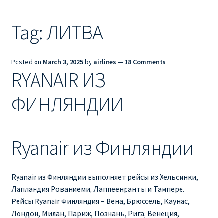
Ryanair из Лондона
Tag:
ЛИТВА
RYANAIR ИЗ РИГИ
Ryanair из Стокгольма
Posted on
March 3, 2025
by
airlines
—
18 Comments
RYANAIR ИЗ
RYANAIR ИЗ ТАЛЛИНА
ФИНЛЯНДИИ
Ryanair из Тампере
RYANAIR ИЗ ЧЕХИИ | ПРАГА, ОСТРАВА, ПАРДУБИЦЕ,
Ryanair из Финляндии
БРНО
Ryanair изменение имени
Ryanair из Финляндии выполняет рейсы из Хельсинки,
Лапландия Рованиеми, Лаппеенранты и Тампере.
Ryanair изменения
Рейсы Ryanair Финляндия – Вена, Брюссель, Каунас,
Лондон, Милан, Париж, Познань, Рига, Венеция,