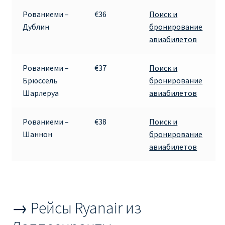
КУПИТЬ АВИАБИЛЕТЫ ДЕШЕВО
Рованиеми –
€36
Поиск и
Дублин
бронирование
Милан
авиабилетов
Париж
Рованиеми –
€37
Поиск и
Брюссель
бронирование
ПРАВИЛА РЕГИСТРАЦИИ
Шарлеруа
авиабилетов
ПРИЛОЖЕНИЕ RYANAIR НА РУССКОМ
Рованиеми –
€38
Поиск и
Шаннон
бронирование
ПРОВОЗ БАГАЖА RYANAIR – ПРАВИЛА
авиабилетов
РАЙАНЭЙР НА РУССКОМ | КНФТФШК
РЕГИСТРАЦИЯ НА РЕЙС RYANAIR
→ Рейсы Ryanair из
Регистрация ребенка на рейс RYANAIR