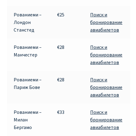
ПРАВИЛА RYANAIR В АЭРОПОРТУ И НА БОРТУ
Рованиеми –
€25
Поиск и
Лондон
бронирование
ПРАВИЛА ПРОВОЗА БАГАЖА RYANAIR
Станстед
авиабилетов
ПУТЕШЕСТВИЕ С ДЕТЬМИ И МЛАДЕНЦАМИ
Рованиеми –
€28
Поиск и
РЕЙСАМИ RYANAIR
Манчестер
бронирование
авиабилетов
РЕГИСТРАЦИЯ НА РЕЙС И ДОКУМЕНТЫ ДЛЯ
ПУТЕШЕСТВИЯ РЕЙСАМИ RYANAIR
Рованиеми –
€28
Поиск и
Париж Бове
бронирование
Информация по бронированию билетов Ryanair
авиабилетов
КАК НАЙТИ ДЕШЕВЫЙ БИЛЕТ
Рованиеми –
€33
Поиск и
Милан
бронирование
Кипр
Бергамо
авиабилетов