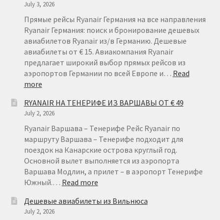
July 3, 2026
Прямые рейсы Ryanair Германия на все направления
Ryanair Германия: поиск и бронирование дешевых
авиабилетов Ryanair из/в Германию. Дешевые
авиабилеты от € 15. Авиакомпания Ryanair
предлагает широкий выбор прямых рейсов из
аэропортов Германии по всей Европе и…
Read
:
more
RYANAIR
RYANAIR НА ТЕНЕРИФЕ ИЗ ВАРШАВЫ ОТ € 49
ГЕРМАНИЯ
July 2, 2026
ОТ
€
Ryanair Варшава – Тенерифе Рейс Ryanair по
15
маршруту Варшава – Тенерифе подходит для
поездок на Канарские острова круглый год.
Основной вылет выполняется из аэропорта
Варшава Модлин, а прилет – в аэропорт Тенерифе
:
Южный.…
Read more
RYANAIR
Дешевые авиабилеты из Вильнюса
НА
July 2, 2026
ТЕНЕРИФЕ