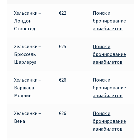
RYANAIR ПОДГОРИЦА, ЧЕРНОГОРИЯ
Хельсинки –
€22
Поиск и
Лондон
бронирование
Ryanair Польша
Станстед
авиабилетов
RYANAIR ПОРТУГАЛИЯ
Хельсинки –
€25
Поиск и
Брюссель
бронирование
RYANAIR ПОСАДОЧНЫЙ ТАЛОН – BOARDING PASS
Шарлеруа
авиабилетов
Ryanair Россия
Хельсинки –
€26
Поиск и
Варшава
бронирование
RYANAIR ТЕЛЬ-АВИВ, ЭЙЛАТ, ИЗРАИЛЬ
Модлин
авиабилетов
RYANAIR УКРАИНА | АВИАБИЛЕТЫ ОТ €15
Хельсинки –
€26
Поиск и
Вена
бронирование
Ryanair Україна из Киева, Одессы, Львова, Харькова,
авиабилетов
Херсона от € 15