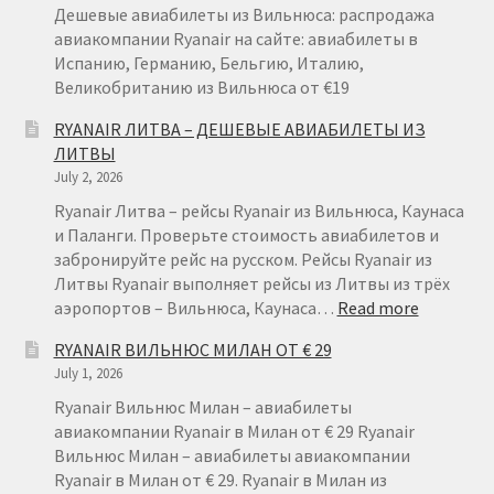
ИЗ
Дешевые авиабилеты из Вильнюса: распродажа
ВАРШАВЫ
авиакомпании Ryanair на сайте: авиабилеты в
ОТ
Испанию, Германию, Бельгию, Италию,
€
Великобританию из Вильнюса от €19
49
RYANAIR ЛИТВА – ДЕШЕВЫЕ АВИАБИЛЕТЫ ИЗ
ЛИТВЫ
July 2, 2026
Ryanair Литва – рейсы Ryanair из Вильнюса, Каунаса
и Паланги. Проверьте стоимость авиабилетов и
забронируйте рейс на русском. Рейсы Ryanair из
Литвы Ryanair выполняет рейсы из Литвы из трёх
:
аэропортов – Вильнюса, Каунаса…
Read more
RYANAIR
RYANAIR ВИЛЬНЮС МИЛАН ОТ € 29
ЛИТВА
July 1, 2026
–
ДЕШЕВЫ
Ryanair Вильнюс Милан – авиабилеты
АВИАБИ
авиакомпании Ryanair в Милан от € 29 Ryanair
ИЗ
Вильнюс Милан – авиабилеты авиакомпании
ЛИТВЫ
Ryanair в Милан от € 29. Ryanair в Милан из