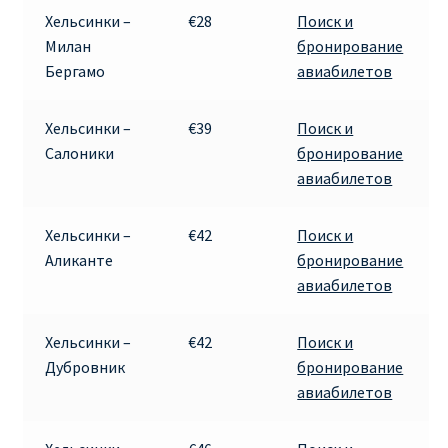
Хельсинки –
€28
Поиск и
RYANAIR.COM НА РУССКОМ – кнфтфшкюсщь
Милан
бронирование
Бергамо
авиабилетов
Авиабилеты Ryanair на Тенерифе от €15
Хельсинки –
€39
Поиск и
АВИАБИЛЕТЫ RYANAIR ОТ € 12
Салоники
бронирование
авиабилетов
АВИАБИЛЕТЫ ВИЛЬНЮС БАРСЕЛОНА
Хельсинки –
€42
Поиск и
АВИАБИЛЕТЫ ХЕЛЬСИНКИ МИЛАН
Аликанте
бронирование
авиабилетов
Акции RYANAIR из Варшавы
Хельсинки –
€42
Поиск и
Акции RYANAIR из Вильнюса
Дубровник
бронирование
авиабилетов
Акции RYANAIR из Каунаса