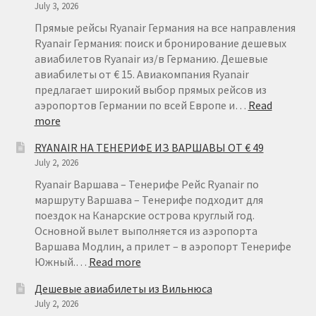
July 3, 2026
Прямые рейсы Ryanair Германия на все направления
Ryanair Германия: поиск и бронирование дешевых
авиабилетов Ryanair из/в Германию. Дешевые
авиабилеты от € 15. Авиакомпания Ryanair
предлагает широкий выбор прямых рейсов из
аэропортов Германии по всей Европе и…
Read
:
more
RYANAIR
RYANAIR НА ТЕНЕРИФЕ ИЗ ВАРШАВЫ ОТ € 49
ГЕРМАНИЯ
July 2, 2026
ОТ
€
Ryanair Варшава – Тенерифе Рейс Ryanair по
15
маршруту Варшава – Тенерифе подходит для
поездок на Канарские острова круглый год.
Основной вылет выполняется из аэропорта
Варшава Модлин, а прилет – в аэропорт Тенерифе
:
Южный.…
Read more
RYANAIR
Дешевые авиабилеты из Вильнюса
НА
July 2, 2026
ТЕНЕРИФЕ