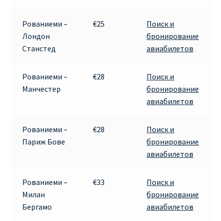
ПРАВИЛА RYANAIR В АЭРОПОРТУ И НА БОРТУ
Рованиеми –
€25
Поиск и
Лондон
бронирование
ПРАВИЛА ПРОВОЗА БАГАЖА RYANAIR
Станстед
авиабилетов
ПУТЕШЕСТВИЕ С ДЕТЬМИ И МЛАДЕНЦАМИ
Рованиеми –
€28
Поиск и
РЕЙСАМИ RYANAIR
Манчестер
бронирование
авиабилетов
РЕГИСТРАЦИЯ НА РЕЙС И ДОКУМЕНТЫ ДЛЯ
ПУТЕШЕСТВИЯ РЕЙСАМИ RYANAIR
Рованиеми –
€28
Поиск и
Париж Бове
бронирование
Информация по бронированию билетов Ryanair
авиабилетов
КАК НАЙТИ ДЕШЕВЫЙ БИЛЕТ
Рованиеми –
€33
Поиск и
Милан
бронирование
Кипр
Бергамо
авиабилетов