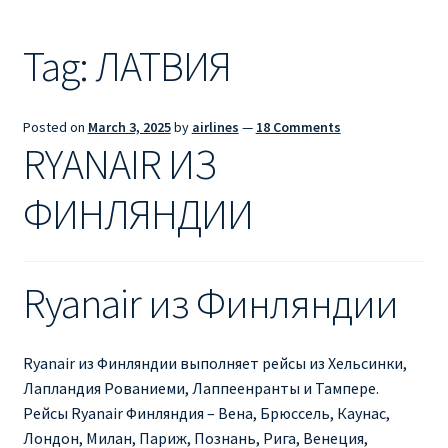
Ryanair из Лондона
Tag:
ЛАТВИЯ
RYANAIR ИЗ РИГИ
Ryanair из Стокгольма
Posted on
March 3, 2025
by
airlines
—
18 Comments
RYANAIR ИЗ
RYANAIR ИЗ ТАЛЛИНА
ФИНЛЯНДИИ
Ryanair из Тампере
RYANAIR ИЗ ЧЕХИИ | ПРАГА, ОСТРАВА, ПАРДУБИЦЕ,
Ryanair из Финляндии
БРНО
Ryanair изменение имени
Ryanair из Финляндии выполняет рейсы из Хельсинки,
Лапландия Рованиеми, Лаппеенранты и Тампере.
Ryanair изменения
Рейсы Ryanair Финляндия – Вена, Брюссель, Каунас,
Лондон, Милан, Париж, Познань, Рига, Венеция,