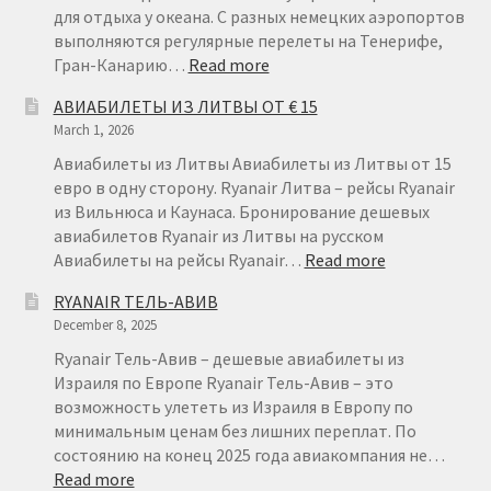
для отдыха у океана. С разных немецких аэропортов
выполняются регулярные перелеты на Тенерифе,
:
Гран-Канарию…
Read more
АВИАБИЛЕТЫ
АВИАБИЛЕТЫ ИЗ ЛИТВЫ ОТ € 15
ИЗ
March 1, 2026
ГЕРМАНИИ
НА
Авиабилеты из Литвы Авиабилеты из Литвы от 15
КАНАРСКИЕ
евро в одну сторону. Ryanair Литва – рейсы Ryanair
ОСТРОВА
из Вильнюса и Каунаса. Бронирование дешевых
авиабилетов Ryanair из Литвы на русском
:
Авиабилеты на рейсы Ryanair…
Read more
АВИАБИЛЕТ
RYANAIR ТЕЛЬ-АВИВ
ИЗ
December 8, 2025
ЛИТВЫ
ОТ
Ryanair Тель-Авив – дешевые авиабилеты из
€
Израиля по Европе Ryanair Тель-Авив – это
15
возможность улететь из Израиля в Европу по
минимальным ценам без лишних переплат. По
состоянию на конец 2025 года авиакомпания не…
:
Read more