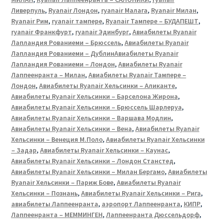
Ливерпуль
,
Ryanair Лондон
,
ryanair Малага
,
Ryanair Милан
,
Ryanair Рим
,
ryanair тампере
,
Ryanair Тампере – БУДАПЕШТ
,
ryanair Франкфурт
,
ryanair Эдинбург
,
Авиабилеты Ryanair
Лапландия Рованиеми – Брюссель
,
Авиабилеты Ryanair
Лапландия Рованиеми – ДублинАвиабилеты Ryanair
Лапландия Рованиеми – Лондон
,
Авиабилеты Ryanair
Лаппеенранта – Милан
,
Авиабилеты Ryanair Тампере –
Лондон
,
Авиабилеты Ryanair Хельсинки – Аликанте
,
Авиабилеты Ryanair Хельсинки – Барселона Жирона
,
Авиабилеты Ryanair Хельсинки – Брюссель Шарлеруа
,
Авиабилеты Ryanair Хельсинки – Варшава Модлин
,
Авиабилеты Ryanair Хельсинки – Вена
,
Авиабилеты Ryanair
Хельсинки – Венеция М.Поло
,
Авиабилеты Ryanair Хельсинки
– Задар
,
Авиабилеты Ryanair Хельсинки – Каунас
,
Авиабилеты Ryanair Хельсинки – Лондон Станстед
,
Авиабилеты Ryanair Хельсинки – Милан Бергамо
,
Авиабилеты
Ryanair Хельсинки – Париж Бове
,
Авиабилеты Ryanair
Хельсинки – Познань
,
Авиабилеты Ryanair Хельсинки – Рига
,
авиабилеты Лаппеенранта
,
аэропорт Лаппеенранта
,
КИПР
,
Лаппеенранта – МЕММИНГЕН
,
Лаппеенранта Дюссельдорф
,