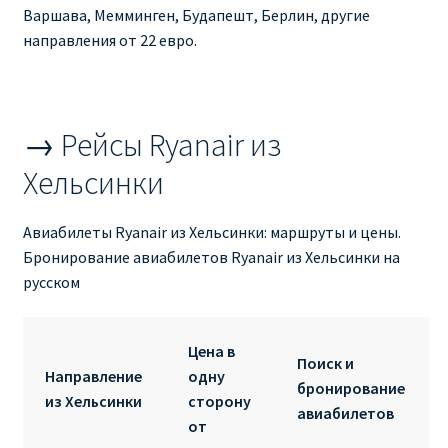
Ryanair изменить дату
Варшава, Мемминген, Будапешт, Берлин, другие
направления от 22 евро.
Ryanair изменить фамилию
Ryanair Испания
→ Рейсы Ryanair из
RYANAIR ИТАЛИЯ
Хельсинки
RYANAIR КУПИТЬ БИЛЕТЫ ENGLISH
Авиабилеты Ryanair из Хельсинки: маршруты и цены.
Бронирование авиабилетов Ryanair из Хельсинки на
Ryanair направления, акции
русском
Ryanair онлайн регистрация
Цена в
Поиск и
Направление
одну
Ryanair ошибка в фамилии, имени
бронирование
из Хельсинки
сторону
авиабилетов
от
Ryanair пересадки