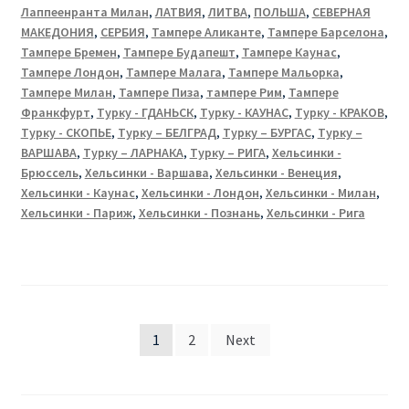
Лаппеенранта Милан
,
ЛАТВИЯ
,
ЛИТВА
,
ПОЛЬША
,
СЕВЕРНАЯ
МАКЕДОНИЯ
,
СЕРБИЯ
,
Тампере Аликанте
,
Тампере Барселона
,
Тампере Бремен
,
Тампере Будапешт
,
Тампере Каунас
,
Тампере Лондон
,
Тампере Малага
,
Тампере Мальорка
,
Тампере Милан
,
Тампере Пиза
,
тампере Рим
,
Тампере
Франкфурт
,
Турку - ГДАНЬСК
,
Турку - КАУНАС
,
Турку - КРАКОВ
,
Турку - СКОПЬЕ
,
Турку – БЕЛГРАД
,
Турку – БУРГАС
,
Турку –
ВАРШАВА
,
Турку – ЛАРНАКА
,
Турку – РИГА
,
Хельсинки -
Брюссель
,
Хельсинки - Варшава
,
Хельсинки - Венеция
,
Хельсинки - Каунас
,
Хельсинки - Лондон
,
Хельсинки - Милан
,
Хельсинки - Париж
,
Хельсинки - Познань
,
Хельсинки - Рига
Posts
1
2
Next
pagination