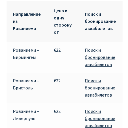
ДЕШЕВЫЕ АВИАБИЛЕТЫ В ВЕНУ
Цена в
Направление
Поиск и
одну
ДЕШЕВЫЕ АВИАБИЛЕТЫ В ЛОНДОН
из
бронирование
сторону
Рованиеми
авиабилетов
от
ДЕШЕВЫЕ АВИАБИЛЕТЫ В МИЛАН
ДЕШЕВЫЕ АВИАБИЛЕТЫ В ПАРИЖ
Рованиеми –
€22
Поиск и
Бирмингем
бронирование
авиабилетов
ДЕШЕВЫЕ АВИАБИЛЕТЫ НА КИПР
ИНФОРМАЦИЯ ДЛЯ ПАССАЖИРОВ
Рованиеми –
€22
Поиск и
Бристоль
бронирование
авиабилетов
ВЫБОР И БРОНИРОВАНИЯ МЕСТ В RYANAIR
ЗАДЕРЖКА, ОТМЕНА, ПЕРЕНОС РЕЙСОВ RYANAIR
Рованиеми –
€22
Поиск и
Ливерпуль
бронирование
ИЗМЕНЕНИЕ БРОНИРОВАНИЯ
авиабилетов