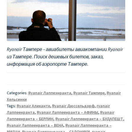
Ryanair Тампере – авиабилеты авиакомпании Ryanair
из Тампере. Поиск дешевых билетов, заказ,
информация об аэропорте Тампере.
Categories:
Ryanair Лаппеэнранта
,
Ryanair Тампере
,
Ryanair
Хельсинки
Tags:
Ryanair Аликанте
,
Ryanair Дюссельдорф
,
ryanair
Лаппеенранта
,
Ryanair Лаппеенранта – АФИНЫ
,
Ryanair
Лаппеенранта – БЕРЛИН
,
Ryanair Лаппеенранта – БУДАПЕШТ
,
Ryanair Лаппеенранта – ВЕНА
,
Ryanair Лаппеенранта –
МИЛАН
,
Ryanair Лаппеенранта – САЛОНИКИ
,
ryanair