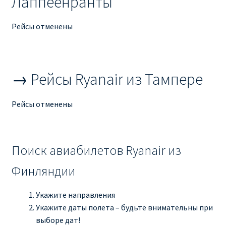
Лаппеенранты
Рим
Рейсы отменены
Рождественские направления от € 9
→ Рейсы Ryanair из Тампере
Райнэйр на русском
О сайте
Рейсы отменены
Поиск авиабилетов Ryanair из
Финляндии
Укажите направления
Укажите даты полета – будьте внимательны при
выборе дат!