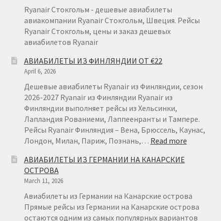
Ryanair Стокгольм - дешевые авиабилеты
авиакомпании Ryanair Стокгольм, Швеция. Рейсы
Ryanair Стокгольм, цены и заказ дешевых
авиабилетов Ryanair
АВИАБИЛЕТЫ ИЗ ФИНЛЯНДИИ ОТ €22
April 6, 2026
Дешевые авиабилеты Ryanair из Финляндии, сезон
2026-2027 Ryanair из Финляндии Ryanair из
Финляндии выполняет рейсы из Хельсинки,
Лапландия Рованиеми, Лаппеенранты и Тампере.
Рейсы Ryanair Финляндия – Вена, Брюссель, Каунас,
:
Лондон, Милан, Париж, Познань,…
Read more
АВИАБИ
АВИАБИЛЕТЫ ИЗ ГЕРМАНИИ НА КАНАРСКИЕ
ИЗ
ОСТРОВА
ФИНЛЯН
March 11, 2026
ОТ
€22
Авиабилеты из Германии на Канарские острова
Прямые рейсы из Германии на Канарские острова
остаются одним из самых популярных вариантов