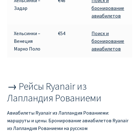
Хельсинки –
€46
Поиск и
Аликанте
Задар
бронирование
авиабилетов
Барселона
Хельсинки –
€54
Поиск и
БИЛЕТЫ RYANAIR | ПОИСК ЛУЧШЕЙ ЦЕНЫ |
Венеция
бронирование
БРОНИРОВАНИЕ
Марко Поло
авиабилетов
БИЛЕТЫ RYANAIR НА ЗАВТРА КУПИТЬ ОНЛАЙН
ДЕШЕВЫЕ АВИАБИЛЕТЫ В БАРСЕЛОНУ
→ Рейсы Ryanair из
ДЕШЕВЫЕ АВИАБИЛЕТЫ В БЕРЛИН
Лапландия Рованиеми
ДЕШЕВЫЕ АВИАБИЛЕТЫ В БУХАРЕСТ
Авиабилеты Ryanair из Лапландия Рованиеми:
маршруты и цены. Бронирование авиабилетов Ryanair
ДЕШЕВЫЕ АВИАБИЛЕТЫ В ВАРШАВУ
из Лапландия Рованиеми на русском