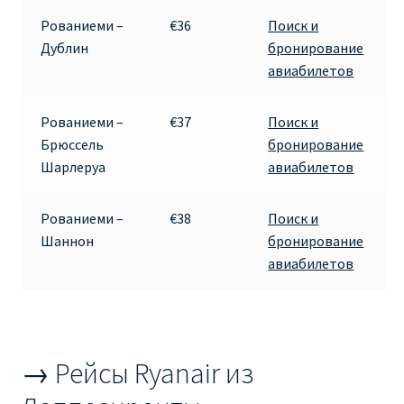
КУПИТЬ АВИАБИЛЕТЫ ДЕШЕВО
Рованиеми –
€36
Поиск и
Дублин
бронирование
Милан
авиабилетов
Париж
Рованиеми –
€37
Поиск и
Брюссель
бронирование
ПРАВИЛА РЕГИСТРАЦИИ
Шарлеруа
авиабилетов
ПРИЛОЖЕНИЕ RYANAIR НА РУССКОМ
Рованиеми –
€38
Поиск и
Шаннон
бронирование
ПРОВОЗ БАГАЖА RYANAIR – ПРАВИЛА
авиабилетов
РАЙАНЭЙР НА РУССКОМ | КНФТФШК
РЕГИСТРАЦИЯ НА РЕЙС RYANAIR
→ Рейсы Ryanair из
Регистрация ребенка на рейс RYANAIR