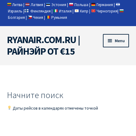
Литва
|
Латвия
|
Эстония
|
Польша
|
Германия
|
Израиль
|
Финляндия
|
Италия
|
Кипр
|
Черногория
|
Болгария
|
Чехия
|
Румыния
RYANAIR.COM.RU |
Skip
Skip
Menu
to
to
РАЙНЭЙР ОТ €15
navigation
content
Home
RYANAIR | ПОИСК АВИАБИЛЕТОВ
Начните поиск
RYANAIR PL ОТ € 9
Даты рейсов в календарях отмечены точкой
Ryanair Беларусь
Ryanair Германия