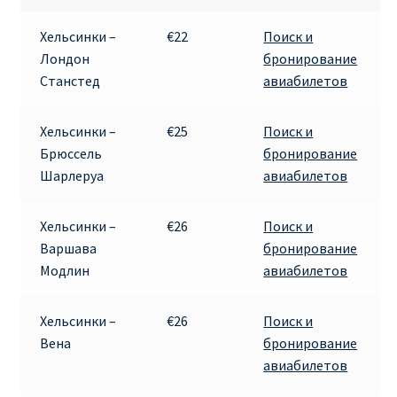
RYANAIR ПОДГОРИЦА, ЧЕРНОГОРИЯ
Хельсинки –
€22
Поиск и
Лондон
бронирование
Ryanair Польша
Станстед
авиабилетов
RYANAIR ПОРТУГАЛИЯ
Хельсинки –
€25
Поиск и
Брюссель
бронирование
RYANAIR ПОСАДОЧНЫЙ ТАЛОН – BOARDING PASS
Шарлеруа
авиабилетов
Ryanair Россия
Хельсинки –
€26
Поиск и
Варшава
бронирование
RYANAIR ТЕЛЬ-АВИВ, ЭЙЛАТ, ИЗРАИЛЬ
Модлин
авиабилетов
RYANAIR УКРАИНА | АВИАБИЛЕТЫ ОТ €15
Хельсинки –
€26
Поиск и
Вена
бронирование
Ryanair Україна из Киева, Одессы, Львова, Харькова,
авиабилетов
Херсона от € 15