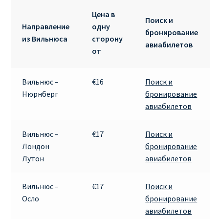
ДЕШЕВЫЕ АВИАБИЛЕТЫ В ВЕНУ
Цена в
Поиск и
Направление
одну
бронирование
ДЕШЕВЫЕ АВИАБИЛЕТЫ В ЛОНДОН
из Вильнюса
сторону
авиабилетов
от
ДЕШЕВЫЕ АВИАБИЛЕТЫ В МИЛАН
Вильнюс –
€16
Поиск и
ДЕШЕВЫЕ АВИАБИЛЕТЫ В ПАРИЖ
Нюрнберг
бронирование
авиабилетов
ДЕШЕВЫЕ АВИАБИЛЕТЫ НА КИПР
Вильнюс –
€17
Поиск и
ИНФОРМАЦИЯ ДЛЯ ПАССАЖИРОВ
Лондон
бронирование
Лутон
авиабилетов
ВЫБОР И БРОНИРОВАНИЯ МЕСТ В RYANAIR
Вильнюс –
€17
Поиск и
ЗАДЕРЖКА, ОТМЕНА, ПЕРЕНОС РЕЙСОВ RYANAIR
Осло
бронирование
авиабилетов
ИЗМЕНЕНИЕ БРОНИРОВАНИЯ