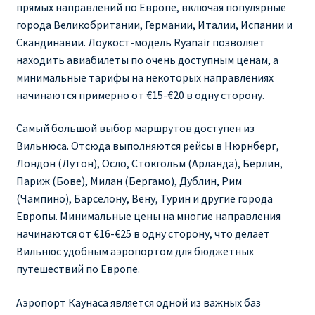
прямых направлений по Европе, включая популярные
города Великобритании, Германии, Италии, Испании и
RYANAIR ПОДГОРИЦА, ЧЕРНОГОРИЯ
Скандинавии. Лоукост-модель Ryanair позволяет
находить авиабилеты по очень доступным ценам, а
Ryanair Польша
минимальные тарифы на некоторых направлениях
начинаются примерно от €15-€20 в одну сторону.
RYANAIR ПОРТУГАЛИЯ
Самый большой выбор маршрутов доступен из
RYANAIR ПОСАДОЧНЫЙ ТАЛОН – BOARDING PASS
Вильнюса. Отсюда выполняются рейсы в Нюрнберг,
Лондон (Лутон), Осло, Стокгольм (Арланда), Берлин,
Ryanair Россия
Париж (Бове), Милан (Бергамо), Дублин, Рим
(Чампино), Барселону, Вену, Турин и другие города
RYANAIR ТЕЛЬ-АВИВ, ЭЙЛАТ, ИЗРАИЛЬ
Европы. Минимальные цены на многие направления
начинаются от €16-€25 в одну сторону, что делает
RYANAIR УКРАИНА | АВИАБИЛЕТЫ ОТ €15
Вильнюс удобным аэропортом для бюджетных
путешествий по Европе.
Ryanair Україна из Киева, Одессы, Львова, Харькова,
Аэропорт Каунаса является одной из важных баз
Херсона от € 15