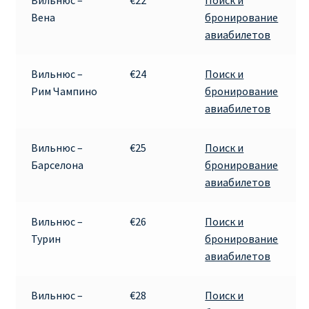
Вильнюс –
€22
Поиск и
Вена
бронирование
Рим
авиабилетов
Рождественские направления от € 9
Вильнюс –
€24
Поиск и
Рим Чампино
бронирование
Райнэйр на русском
авиабилетов
О сайте
Вильнюс –
€25
Поиск и
Барселона
бронирование
авиабилетов
Вильнюс –
€26
Поиск и
Турин
бронирование
авиабилетов
Вильнюс –
€28
Поиск и