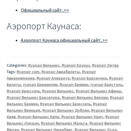
Официальный сайт..>>
Аэропорт Каунаса:
Аэропорт Каунаса официальный сайт..>>
Categories:
Ryanair Вильнюс
,
Ryanair Каунас
,
Ryanair Литва
Tags:
Ryanair com
,
Ryanair Авиабилеты
,
Ryanair
Авиакомпания
,
Ryanair Аликанте
,
Ryanair Барселона
,
Ryanair
Билеты
,
ryanair Бирмингем
,
Ryanair Бремен
,
ryanair Бристоль
,
Ryanair Брюссель
,
Ryanair Вильнюс
,
Ryanair Вильнюс Афины
,
Ryanair Вильнюс Барселона
,
Ryanair Вильнюс Берлин
,
Ryanair
Вильнюс Бремен
,
Ryanair Вильнюс Брюссель
,
Ryanair
Вильнюс Венеция
,
Ryanair Вильнюс Дублин
,
Ryanair Вильнюс
Киев
,
Ryanair Вильнюс Кипр
,
Ryanair Вильнюс Крит
,
Ryanair
Вильнюс Лондон
,
Ryanair Вильнюс Мальта
,
Ryanair Вильнюс
Милан
,
Ryanair Вильнюс Нюрнберг
,
Ryanair Вильнюс Осло
,