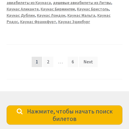
авиабилеты из Каунаса
,
дешевые авиабилеты из Литвы
,
Каунас Аликанте
,
Каунас Бирмингем
,
Каунас Бристоль
,
Каунас Дублин
,
Каунас Лондон
,
Каунас Мальта
,
Каунас
Родос
,
Каунас Франкфурт
,
Каунас Эдинбург
Posts
1
2
…
6
Next
pagination
Нажмите, чтобы начать поиск
билетов