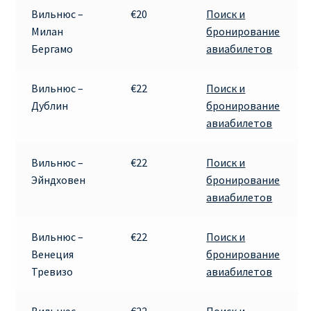
КУПИТЬ АВИАБИЛЕТЫ ДЕШЕВО
Вильнюс –
€20
Поиск и
Милан
бронирование
Милан
Бергамо
авиабилетов
Париж
Вильнюс –
€22
Поиск и
Дублин
бронирование
ПРАВИЛА РЕГИСТРАЦИИ
авиабилетов
ПРИЛОЖЕНИЕ RYANAIR НА РУССКОМ
Вильнюс –
€22
Поиск и
Эйндховен
бронирование
ПРОВОЗ БАГАЖА RYANAIR – ПРАВИЛА
авиабилетов
РАЙАНЭЙР НА РУССКОМ | КНФТФШК
Вильнюс –
€22
Поиск и
Венеция
бронирование
РЕГИСТРАЦИЯ НА РЕЙС RYANAIR
Тревизо
авиабилетов
Регистрация ребенка на рейс RYANAIR