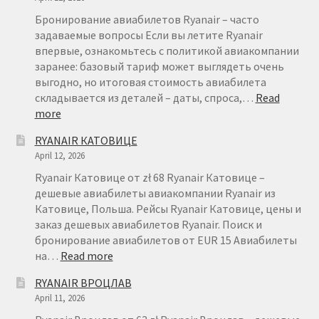
Бронирование авиабилетов Ryanair – часто
задаваемые вопросы Если вы летите Ryanair
впервые, ознакомьтесь с политикой авиакомпании
заранее: базовый тариф может выглядеть очень
выгодно, но итоговая стоимость авиабилета
складывается из деталей – даты, спроса,…
Read
:
more
БРОНИРОВАНИЕ
RYANAIR КАТОВИЦЕ
АВИАБИЛЕТОВ
April 12, 2026
RYANAIR
–
Ryanair Катовице от zł 68 Ryanair Катовице –
FAQ
дешевые авиабилеты авиакомпании Ryanair из
Катовице, Польша. Рейсы Ryanair Катовице, цены и
заказ дешевых авиабилетов Ryanair. Поиск и
бронирование авиабилетов от EUR 15 Авиабилеты
:
на…
Read more
RYANAIR
RYANAIR ВРОЦЛАВ
КАТОВИЦЕ
April 11, 2026