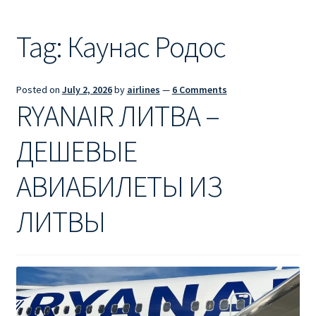
Ryanair из Лондона
Tag:
Каунас Родос
RYANAIR ИЗ РИГИ
Ryanair из Стокгольма
Posted on
July 2, 2026
by
airlines
—
6 Comments
RYANAIR ЛИТВА –
RYANAIR ИЗ ТАЛЛИНА
ДЕШЕВЫЕ
Ryanair из Тампере
АВИАБИЛЕТЫ ИЗ
RYANAIR ИЗ ЧЕХИИ | ПРАГА, ОСТРАВА, ПАРДУБИЦЕ,
БРНО
ЛИТВЫ
Ryanair изменение имени
Ryanair изменения