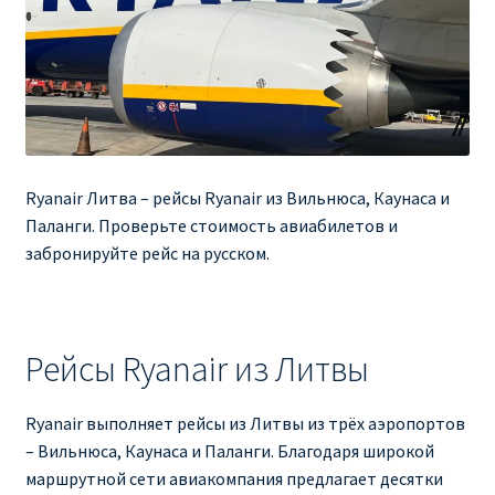
Ryanair изменить дату
Ryanair изменить фамилию
Ryanair Испания
RYANAIR ИТАЛИЯ
Ryanair Литва – рейсы Ryanair из Вильнюса, Каунаса и
Паланги. Проверьте стоимость авиабилетов и
RYANAIR КУПИТЬ БИЛЕТЫ ENGLISH
забронируйте рейс на русском.
Ryanair направления, акции
Рейсы Ryanair из Литвы
Ryanair онлайн регистрация
Ryanair ошибка в фамилии, имени
Ryanair выполняет рейсы из Литвы из трёх аэропортов
– Вильнюса, Каунаса и Паланги. Благодаря широкой
Ryanair пересадки
маршрутной сети авиакомпания предлагает десятки