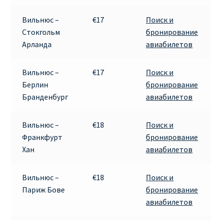
Вильнюс –
€17
Поиск и
ПРАВИЛА RYANAIR В АЭРОПОРТУ И НА БОРТУ
Стокгольм
бронирование
Арланда
авиабилетов
ПРАВИЛА ПРОВОЗА БАГАЖА RYANAIR
Вильнюс –
€17
Поиск и
ПУТЕШЕСТВИЕ С ДЕТЬМИ И МЛАДЕНЦАМИ
Берлин
бронирование
РЕЙСАМИ RYANAIR
Бранденбург
авиабилетов
РЕГИСТРАЦИЯ НА РЕЙС И ДОКУМЕНТЫ ДЛЯ
ПУТЕШЕСТВИЯ РЕЙСАМИ RYANAIR
Вильнюс –
€18
Поиск и
Франкфурт
бронирование
Хан
авиабилетов
Информация по бронированию билетов Ryanair
КАК НАЙТИ ДЕШЕВЫЙ БИЛЕТ
Вильнюс –
€18
Поиск и
Париж Бове
бронирование
авиабилетов
Кипр