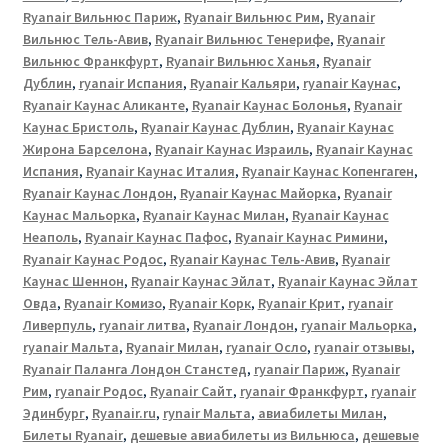
Ryanair Вильнюс Париж
,
Ryanair Вильнюс Рим
,
Ryanair
Вильнюс Тель-Авив
,
Ryanair Вильнюс Тенерифе
,
Ryanair
Вильнюс Франкфурт
,
Ryanair Вильнюс Ханья
,
Ryanair
Дублин
,
ryanair Испания
,
Ryanair Кальяри
,
ryanair Каунас
,
Ryanair Каунас Аликанте
,
Ryanair Каунас Болонья
,
Ryanair
Каунас Бристоль
,
Ryanair Каунас Дублин
,
Ryanair Каунас
Жирона Барселона
,
Ryanair Каунас Израиль
,
Ryanair Каунас
Испания
,
Ryanair Каунас Италия
,
Ryanair Каунас Копенгаген
,
Ryanair Каунас Лондон
,
Ryanair Каунас Майорка
,
Ryanair
Каунас Мальорка
,
Ryanair Каунас Милан
,
Ryanair Каунас
Неаполь
,
Ryanair Каунас Пафос
,
Ryanair Каунас Римини
,
Ryanair Каунас Родос
,
Ryanair Каунас Тель-Авив
,
Ryanair
Каунас Шеннон
,
Ryanair Каунас Эйлат
,
Ryanair Каунас Эйлат
Овда
,
Ryanair Комизо
,
Ryanair Корк
,
Ryanair Крит
,
ryanair
Ливерпуль
,
ryanair литва
,
Ryanair Лондон
,
ryanair Мальорка
,
ryanair Мальта
,
Ryanair Милан
,
ryanair Осло
,
ryanair отзывы
,
Ryanair Паланга Лондон Станстед
,
ryanair Париж
,
Ryanair
Рим
,
ryanair Родос
,
Ryanair Сайт
,
ryanair Франкфурт
,
ryanair
Эдинбург
,
Ryanair.ru
,
rynair Мальта
,
авиабилеты Милан
,
Билеты Ryanair
,
дешевые авиабилеты из Вильнюса
,
дешевые