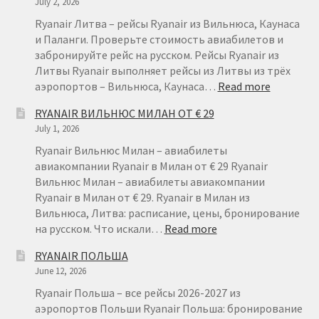
July 2, 2026
Ryanair Литва – рейсы Ryanair из Вильнюса, Каунаса
и Паланги. Проверьте стоимость авиабилетов и
забронируйте рейс на русском. Рейсы Ryanair из
Литвы Ryanair выполняет рейсы из Литвы из трёх
:
аэропортов – Вильнюса, Каунаса…
Read more
RYANAIR
RYANAIR ВИЛЬНЮС МИЛАН ОТ € 29
ЛИТВА
July 1, 2026
–
ДЕШЕВЫ
Ryanair Вильнюс Милан – авиабилеты
АВИАБИ
авиакомпании Ryanair в Милан от € 29 Ryanair
ИЗ
Вильнюс Милан – авиабилеты авиакомпании
ЛИТВЫ
Ryanair в Милан от € 29. Ryanair в Милан из
Вильнюса, Литва: расписание, цены, бронирование
:
на русском. Что искали…
Read more
RYANAIR
RYANAIR ПОЛЬША
ВИЛЬНЮС
June 12, 2026
МИЛАН
ОТ
Ryanair Польша – все рейсы 2026-2027 из
€
аэропортов Польши Ryanair Польша: бронирование