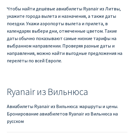
Аликанте
Чтобы найти дешёвые авиабилеты Ryanair из Литвы,
укажите города вылета и назначения, а также даты
Барселона
поездки. Укажи аэропорты вылета и прилета, в
календарях выбери дни, отмеченные цветом. Такие
БИЛЕТЫ RYANAIR | ПОИСК ЛУЧШЕЙ ЦЕНЫ |
даты обычно показывают самые низкие тарифы на
БРОНИРОВАНИЕ
выбранном направлении. Проверяя разные даты и
направления, можно найти выгодные предложения на
БИЛЕТЫ RYANAIR НА ЗАВТРА КУПИТЬ ОНЛАЙН
перелёты по всей Европе.
ДЕШЕВЫЕ АВИАБИЛЕТЫ В БАРСЕЛОНУ
Ryanair из Вильнюса
ДЕШЕВЫЕ АВИАБИЛЕТЫ В БЕРЛИН
ДЕШЕВЫЕ АВИАБИЛЕТЫ В БУХАРЕСТ
Авиабилеты Ryanair из Вильнюса: маршруты и цены.
Бронирование авиабилетов Ryanair из Вильнюса на
русском
ДЕШЕВЫЕ АВИАБИЛЕТЫ В ВАРШАВУ