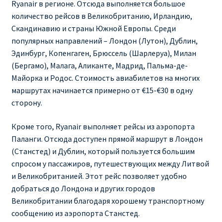
Ryanair в регионе. Отсюда выполняется большое
количество рейсов в Великобританию, Ирландию,
RYANAIR.COM НА РУССКОМ – кнфтфшкюсщь
Скандинавию и страны Южной Европы. Среди
популярных направлений – Лондон (Лутон), Дублин,
Авиабилеты Ryanair на Тенерифе от €15
Эдинбург, Копенгаген, Брюссель (Шарлеруа), Милан
(Бергамо), Малага, Аликанте, Мадрид, Пальма-де-
АВИАБИЛЕТЫ RYANAIR ОТ € 12
Майорка и Родос. Стоимость авиабилетов на многих
маршрутах начинается примерно от €15-€30 в одну
АВИАБИЛЕТЫ ВИЛЬНЮС БАРСЕЛОНА
сторону.
АВИАБИЛЕТЫ ХЕЛЬСИНКИ МИЛАН
Кроме того, Ryanair выполняет рейсы из аэропорта
Паланги. Отсюда доступен прямой маршрут в Лондон
Акции RYANAIR из Варшавы
(Станстед) и Дублин, который пользуется большим
спросом у пассажиров, путешествующих между Литвой
и Великобританией. Этот рейс позволяет удобно
Акции RYANAIR из Вильнюса
добраться до Лондона и других городов
Великобритании благодаря хорошему транспортному
Акции RYANAIR из Каунаса
сообщению из аэропорта Станстед.