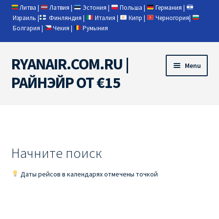
Литва
|
Латвия
|
Эстония
|
Польша
|
Германия
|
Израиль
|
Финляндия
|
Италия
|
Кипр
|
Черногория
|
Болгария
|
Чехия
|
Румыния
RYANAIR.COM.RU |
Skip
Skip
Menu
to
to
РАЙНЭЙР ОТ €15
navigation
content
Home
RYANAIR | ПОИСК АВИАБИЛЕТОВ
Начните поиск
RYANAIR PL ОТ € 9
Даты рейсов в календарях отмечены точкой
Ryanair Беларусь
Ryanair Германия