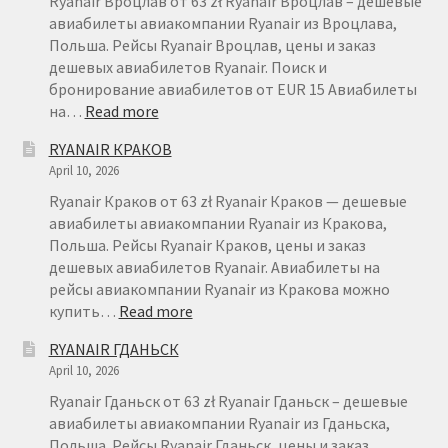
Ryanair Вроцлав от 63 zł Ryanair Вроцлав – дешевые
авиабилеты авиакомпании Ryanair из Вроцлава,
Польша. Рейсы Ryanair Вроцлав, цены и заказ
дешевых авиабилетов Ryanair. Поиск и
бронирование авиабилетов от EUR 15 Авиабилеты
:
на…
Read more
RYANAIR
RYANAIR КРАКОВ
ВРОЦЛАВ
April 10, 2026
Ryanair Краков от 63 zł Ryanair Краков — дешевые
авиабилеты авиакомпании Ryanair из Кракова,
Польша. Рейсы Ryanair Краков, цены и заказ
дешевых авиабилетов Ryanair. Авиабилеты на
рейсы авиакомпании Ryanair из Кракова можно
:
купить…
Read more
RYANAIR
RYANAIR ГДАНЬСК
КРАКОВ
April 10, 2026
Ryanair Гданьск от 63 zł Ryanair Гданьск – дешевые
авиабилеты авиакомпании Ryanair из Гданьска,
Польша. Рейсы Ryanair Гданьск, цены и заказ