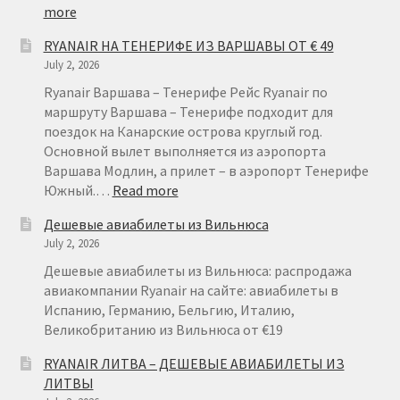
:
more
RYANAIR
RYANAIR НА ТЕНЕРИФЕ ИЗ ВАРШАВЫ ОТ € 49
ГЕРМАНИЯ
July 2, 2026
ОТ
€
Ryanair Варшава – Тенерифе Рейс Ryanair по
15
маршруту Варшава – Тенерифе подходит для
поездок на Канарские острова круглый год.
Основной вылет выполняется из аэропорта
Варшава Модлин, а прилет – в аэропорт Тенерифе
:
Южный.…
Read more
RYANAIR
Дешевые авиабилеты из Вильнюса
НА
July 2, 2026
ТЕНЕРИФЕ
ИЗ
Дешевые авиабилеты из Вильнюса: распродажа
ВАРШАВЫ
авиакомпании Ryanair на сайте: авиабилеты в
ОТ
Испанию, Германию, Бельгию, Италию,
€
Великобританию из Вильнюса от €19
49
RYANAIR ЛИТВА – ДЕШЕВЫЕ АВИАБИЛЕТЫ ИЗ
ЛИТВЫ