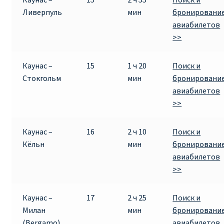
Ливерпуль
мин
бронировани
Рим
авиабилетов
>>
Рождественские направления от € 9
Каунас –
15
1 ч 20
Поиск и
Райнэйр на русском
Стокгольм
мин
бронировани
авиабилетов
О сайте
>>
Каунас –
16
2 ч 10
Поиск и
Кёльн
мин
бронировани
авиабилетов
>>
Каунас –
17
2 ч 25
Поиск и
Милан
мин
бронировани
(Bergamo)
авиабилетов