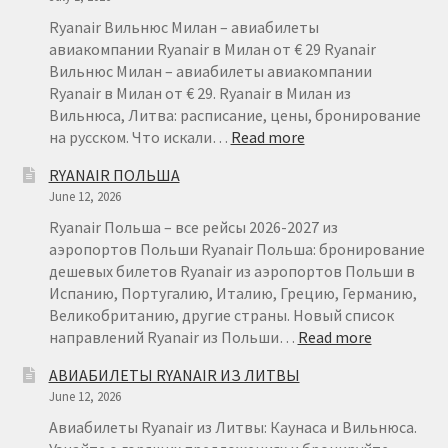
–
ДЕШЕВЫ
Ryanair Вильнюс Милан – авиабилеты
АВИАБИ
авиакомпании Ryanair в Милан от € 29 Ryanair
ИЗ
Вильнюс Милан – авиабилеты авиакомпании
ЛИТВЫ
Ryanair в Милан от € 29. Ryanair в Милан из
Вильнюса, Литва: расписание, цены, бронирование
:
на русском. Что искали…
Read more
RYANAIR
RYANAIR ПОЛЬША
ВИЛЬНЮС
June 12, 2026
МИЛАН
ОТ
Ryanair Польша – все рейсы 2026-2027 из
€
аэропортов Польши Ryanair Польша: бронирование
29
дешевых билетов Ryanair из аэропортов Польши в
Испанию, Португалию, Италию, Грецию, Германию,
Великобританию, другие страны. Новый список
:
направлений Ryanair из Польши…
Read more
RYANAIR
АВИАБИЛЕТЫ RYANAIR ИЗ ЛИТВЫ
ПОЛЬША
June 12, 2026
Авиабилеты Ryanair из Литвы: Каунаса и Вильнюса.