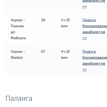
авиабилетов
>>
Каунас –
58
3 ч 35
Поиск и
Пальма-
мин
бронировани
де-
авиабилетов
Майорка
>>
Каунас –
67
4 ч 25
Поиск и
Малага
мин
бронировани
авиабилетов
>>
Паланга