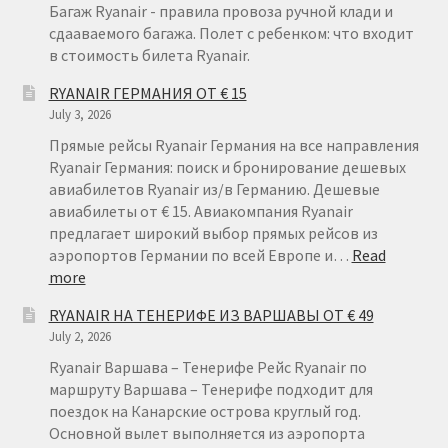
Багаж Ryanair - правила провоза ручной клади и
сдааваемого багажа. Полет с ребенком: что входит
в стоимость билета Ryanair.
RYANAIR ГЕРМАНИЯ ОТ € 15
July 3, 2026
Прямые рейсы Ryanair Германия на все направления
Ryanair Германия: поиск и бронирование дешевых
авиабилетов Ryanair из/в Германию. Дешевые
авиабилеты от € 15. Авиакомпания Ryanair
предлагает широкий выбор прямых рейсов из
аэропортов Германии по всей Европе и…
Read
:
more
RYANAIR
RYANAIR НА ТЕНЕРИФЕ ИЗ ВАРШАВЫ ОТ € 49
ГЕРМАНИЯ
July 2, 2026
ОТ
€
Ryanair Варшава – Тенерифе Рейс Ryanair по
15
маршруту Варшава – Тенерифе подходит для
поездок на Канарские острова круглый год.
Основной вылет выполняется из аэропорта