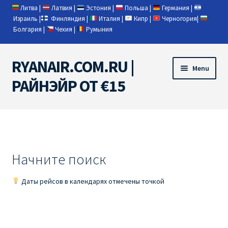
Литва
|
Латвия
|
Эстония
|
Польша
|
Германия
|
Израиль
|
Финляндия
|
Италия
|
Кипр
|
Черногория
|
Болгария
|
Чехия
|
Румыния
RYANAIR.COM.RU |
Skip
Skip
Menu
to
to
РАЙНЭЙР ОТ €15
navigation
content
Home
RYANAIR | ПОИСК АВИАБИЛЕТОВ
Начните поиск
RYANAIR PL ОТ € 9
Даты рейсов в календарях отмечены точкой
Ryanair Беларусь
Ryanair Германия