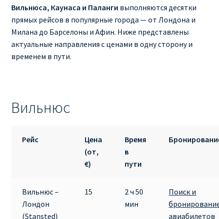
Ryanair изменить дату
Вильнюса, Каунаса и Паланги
выполняются десятки
прямых рейсов в популярные города — от Лондона и
Ryanair изменить фамилию
Милана до Барселоны и Афин. Ниже представлены
актуальные направления с ценами в одну сторону и
Ryanair Испания
временем в пути.
RYANAIR ИТАЛИЯ
Вильнюс
RYANAIR КУПИТЬ БИЛЕТЫ ENGLISH
Ryanair направления, акции
Рейс
Цена
Время
Бронировани
(от,
в
Ryanair онлайн регистрация
€)
пути
Ryanair ошибка в фамилии, имени
Вильнюс –
15
2 ч 50
Поиск и
Лондон
мин
бронировани
Ryanair пересадки
(Stansted)
авиабилетов