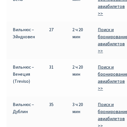
Аликанте
авиабилетов
>>
Барселона
Вильнюс –
27
2 ч 20
Поиск и
БИЛЕТЫ RYANAIR | ПОИСК ЛУЧШЕЙ ЦЕНЫ |
Эйндховен
мин
бронировани
БРОНИРОВАНИЕ
авиабилетов
>>
БИЛЕТЫ RYANAIR НА ЗАВТРА КУПИТЬ ОНЛАЙН
Вильнюс –
31
2 ч 20
Поиск и
ДЕШЕВЫЕ АВИАБИЛЕТЫ В БАРСЕЛОНУ
Венеция
мин
бронировани
(Treviso)
авиабилетов
ДЕШЕВЫЕ АВИАБИЛЕТЫ В БЕРЛИН
>>
ДЕШЕВЫЕ АВИАБИЛЕТЫ В БУХАРЕСТ
Вильнюс –
35
3 ч 20
Поиск и
Дублин
мин
бронировани
ДЕШЕВЫЕ АВИАБИЛЕТЫ В ВАРШАВУ
авиабилетов
>>