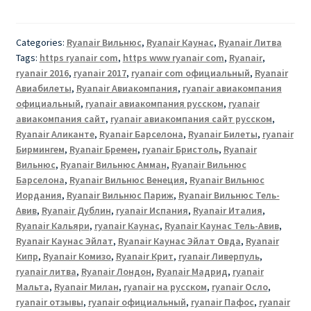
Categories:
Ryanair Вильнюс
,
Ryanair Каунас
,
Ryanair Литва
Tags:
https ryanair com
,
https www ryanair com
,
Ryanair
,
ryanair 2016
,
ryanair 2017
,
ryanair com официальный
,
Ryanair
Авиабилеты
,
Ryanair Авиакомпания
,
ryanair авиакомпания
официальный
,
ryanair авиакомпания русском
,
ryanair
авиакомпания сайт
,
ryanair авиакомпания сайт русском
,
Ryanair Аликанте
,
Ryanair Барселона
,
Ryanair Билеты
,
ryanair
Бирмингем
,
Ryanair Бремен
,
ryanair Бристоль
,
Ryanair
Вильнюс
,
Ryanair Вильнюс Амман
,
Ryanair Вильнюс
Барселона
,
Ryanair Вильнюс Венеция
,
Ryanair Вильнюс
Иордания
,
Ryanair Вильнюс Париж
,
Ryanair Вильнюс Тель-
Авив
,
Ryanair Дублин
,
ryanair Испания
,
Ryanair Италия
,
Ryanair Кальяри
,
ryanair Каунас
,
Ryanair Каунас Тель-Авив
,
Ryanair Каунас Эйлат
,
Ryanair Каунас Эйлат Овда
,
Ryanair
Кипр
,
Ryanair Комизо
,
Ryanair Крит
,
ryanair Ливерпуль
,
ryanair литва
,
Ryanair Лондон
,
Ryanair Мадрид
,
ryanair
Мальта
,
Ryanair Милан
,
ryanair на русском
,
ryanair Осло
,
ryanair отзывы
,
ryanair официальный
,
ryanair Пафос
,
ryanair