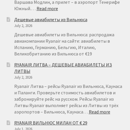
Варшава Модлин, а прилет – в аэропорт Тенерифе
:
Южный.…
Read more
RYANAIR
Дешевые авиабилеты из Вильнюса
НА
July 2, 2026
ТЕНЕРИФЕ
ИЗ
Дешевые авиабилеты из Вильнюса: распродажа
ВАРШАВЫ
авиакомпании Ryanair на сайте: авиабилеты в
ОТ
Испанию, Германию, Бельгию, Италию,
€
Великобританию из Вильнюса от €19
49
RYANAIR ЛИТВА – ДЕШЕВЫЕ АВИАБИЛЕТЫ ИЗ
ЛИТВЫ
July 2, 2026
Ryanair Литва – рейсы Ryanair из Вильнюса, Каунаса
и Паланги. Проверьте стоимость авиабилетов и
забронируйте рейс на русском. Рейсы Ryanair из
Литвы Ryanair выполняет рейсы из Литвы из трёх
:
аэропортов – Вильнюса, Каунаса…
Read more
RYANAIR
RYANAIR ВИЛЬНЮС МИЛАН ОТ € 29
ЛИТВА
July 1, 2026