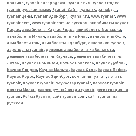
правила
,
ryanair распродажа
,
Ryanair Рим
,
ryanair Родос
,
ryanair русском языке
,
Ryanair Сайт
,
ryanair Франкфурт
,
ryanair цены
,
ryanair Эдинбург
,
Ryanair.ru
,
www ryanair
,
www
ryanair com
,
www ryanair com на русском
,
авиабилеты Каунас
Пафос
,
авиабилеты Каунас Родос
,
авиабилеты Мальорка
,
авиабилеты Милан
,
авиабилеты на Кипр
,
авиабилеты Осло
,
авиабилеты Рим
,
авиабилеты Эдинбург
,
авиалинии ryanair
,
аэропорты ryanair
,
дешевые авиабилеты из Вильнюса
,
дешевые авиабилеты из Каунаса
,
дешевые авиабилеты из
Литвы
,
Каунас Бирмингем
,
Каунас Бристоль
,
Каунас Дублин
,
Каунас Лондон
,
Каунас Мальта
,
Каунас Осло
,
Каунас Пафос
,
Каунас Родос
,
Каунас Эдинбург
,
компания ryanair
,
летать
ryanair
,
лоукост ryanair
,
лоукостер ryanair
,
перелет ryanair
,
полеты Милан
,
размер ручной клади ryanair
,
регистрация на
ryanair
,
Рейсы Ryanair
,
сайт ryanair com
,
сайт ryanair на
русском