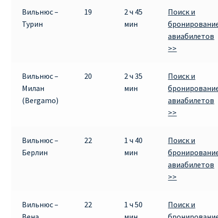
Вильнюс –
19
2 ч 45
Поиск и
RYANAIR.COM НА РУССКОМ – кнфтфшкюсщь
Турин
мин
бронировани
авиабилетов
Авиабилеты Ryanair на Тенерифе от €15
>>
АВИАБИЛЕТЫ RYANAIR ОТ € 12
Вильнюс –
20
2 ч 35
Поиск и
Милан
мин
бронировани
АВИАБИЛЕТЫ ВИЛЬНЮС БАРСЕЛОНА
(Bergamo)
авиабилетов
>>
АВИАБИЛЕТЫ ХЕЛЬСИНКИ МИЛАН
Вильнюс –
22
1 ч 40
Поиск и
Акции RYANAIR из Варшавы
Берлин
мин
бронировани
авиабилетов
Акции RYANAIR из Вильнюса
>>
Акции RYANAIR из Каунаса
Вильнюс –
22
1 ч 50
Поиск и
Вена
мин
бронировани