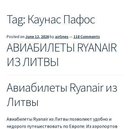
Ryanair из Лондона
Tag:
Каунас Пафос
RYANAIR ИЗ РИГИ
Ryanair из Стокгольма
Posted on
June 12, 2026
by
airlines
—
118 Comments
АВИАБИЛЕТЫ RYANAIR
RYANAIR ИЗ ТАЛЛИНА
ИЗ ЛИТВЫ
Ryanair из Тампере
RYANAIR ИЗ ЧЕХИИ | ПРАГА, ОСТРАВА, ПАРДУБИЦЕ,
Авиабилеты Ryanair из
БРНО
Литвы
Ryanair изменение имени
Ryanair изменения
Авиабилеты Ryanair из Литвы позволяют удобно и
недорого путешествовать по Европе. Из аэропортов