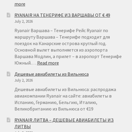
:
more
RYANAIR
RYANAIR НА ТЕНЕРИФЕ ИЗ ВАРШАВЫ ОТ € 49
ГЕРМАНИЯ
July 2, 2026
ОТ
€
Ryanair Варшава – Тенерифе Рейс Ryanair по
15
маршруту Варшава – Тенерифе подходит для
поездок на Канарские острова круглый год.
Основной вылет выполняется из аэропорта
Варшава Модлин, а прилет – в аэропорт Тенерифе
:
Южный.…
Read more
RYANAIR
Дешевые авиабилеты из Вильнюса
НА
July 2, 2026
ТЕНЕРИФЕ
ИЗ
Дешевые авиабилеты из Вильнюса: распродажа
ВАРШАВЫ
авиакомпании Ryanair на сайте: авиабилеты в
ОТ
Испанию, Германию, Бельгию, Италию,
€
Великобританию из Вильнюса от €19
49
RYANAIR ЛИТВА – ДЕШЕВЫЕ АВИАБИЛЕТЫ ИЗ
ЛИТВЫ