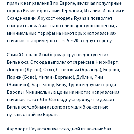
прямых направлений по Европе, включая популярные
города Великобритании, Германии, Италии, Испании и
RYANAIR ПОДГОРИЦА, ЧЕРНОГОРИЯ
Скандинавии. Лоукост-модель Ryanair позволяет
находить авиабилеты по очень доступным ценам, а
Ryanair Польша
минимальные тарифы на некоторых направлениях
начинаются примерно от €15-€20 в одну сторону.
RYANAIR ПОРТУГАЛИЯ
Самый большой выбор маршрутов доступен из
RYANAIR ПОСАДОЧНЫЙ ТАЛОН – BOARDING PASS
Вильнюса. Отсюда выполняются рейсы в Нюрнберг,
Лондон (Лутон), Осло, Стокгольм (Арланда), Берлин,
Ryanair Россия
Париж (Бове), Милан (Бергамо), Дублин, Рим
(Чампино), Барселону, Вену, Турин и другие города
RYANAIR ТЕЛЬ-АВИВ, ЭЙЛАТ, ИЗРАИЛЬ
Европы. Минимальные цены на многие направления
начинаются от €16-€25 в одну сторону, что делает
RYANAIR УКРАИНА | АВИАБИЛЕТЫ ОТ €15
Вильнюс удобным аэропортом для бюджетных
путешествий по Европе.
Ryanair Україна из Киева, Одессы, Львова, Харькова,
Аэропорт Каунаса является одной из важных баз
Херсона от € 15