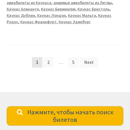
авиабилеты из Каунаса
,
дешевые авиабилеты из Литвы
,
Каунас Аликанте
,
Каунас Бирмингем
,
Каунас Бристоль
,
Каунас Дублин
,
Каунас Лондон
,
Каунас Мальта
,
Каунас
Родос
,
Каунас Франкфурт
,
Каунас Эдинбург
Posts
1
2
…
5
Next
pagination
Нажмите, чтобы начать поиск
билетов