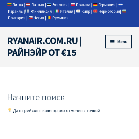
Литва
|
Латвия
|
Эстония
|
Польша
|
Германия
|
Израиль
|
Финляндия
|
Италия
|
Кипр
|
Черногория
|
Болгария
|
Чехия
|
Румыния
RYANAIR.COM.RU |
Skip
Skip
Menu
to
to
РАЙНЭЙР ОТ €15
navigation
content
Home
RYANAIR | ПОИСК АВИАБИЛЕТОВ
Начните поиск
RYANAIR PL ОТ € 9
Даты рейсов в календарях отмечены точкой
Ryanair Беларусь
Ryanair Германия