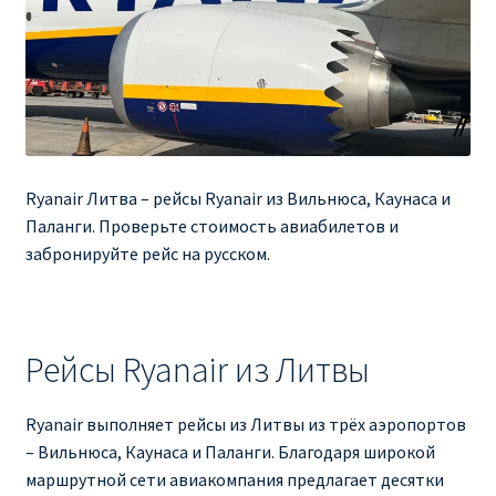
Ryanair изменить дату
Ryanair изменить фамилию
Ryanair Испания
RYANAIR ИТАЛИЯ
Ryanair Литва – рейсы Ryanair из Вильнюса, Каунаса и
Паланги. Проверьте стоимость авиабилетов и
RYANAIR КУПИТЬ БИЛЕТЫ ENGLISH
забронируйте рейс на русском.
Ryanair направления, акции
Рейсы Ryanair из Литвы
Ryanair онлайн регистрация
Ryanair ошибка в фамилии, имени
Ryanair выполняет рейсы из Литвы из трёх аэропортов
– Вильнюса, Каунаса и Паланги. Благодаря широкой
Ryanair пересадки
маршрутной сети авиакомпания предлагает десятки