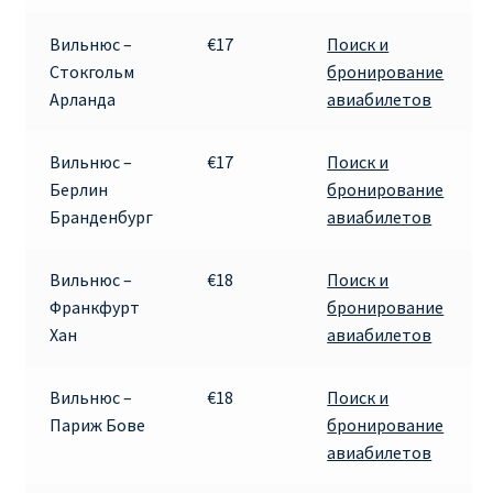
Вильнюс –
€17
Поиск и
ПРАВИЛА RYANAIR В АЭРОПОРТУ И НА БОРТУ
Стокгольм
бронирование
Арланда
авиабилетов
ПРАВИЛА ПРОВОЗА БАГАЖА RYANAIR
Вильнюс –
€17
Поиск и
ПУТЕШЕСТВИЕ С ДЕТЬМИ И МЛАДЕНЦАМИ
Берлин
бронирование
РЕЙСАМИ RYANAIR
Бранденбург
авиабилетов
РЕГИСТРАЦИЯ НА РЕЙС И ДОКУМЕНТЫ ДЛЯ
ПУТЕШЕСТВИЯ РЕЙСАМИ RYANAIR
Вильнюс –
€18
Поиск и
Франкфурт
бронирование
Хан
авиабилетов
Информация по бронированию билетов Ryanair
КАК НАЙТИ ДЕШЕВЫЙ БИЛЕТ
Вильнюс –
€18
Поиск и
Париж Бове
бронирование
авиабилетов
Кипр