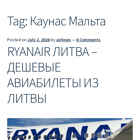
Ryanair из Лондона
Tag:
Каунас Мальта
RYANAIR ИЗ РИГИ
Ryanair из Стокгольма
Posted on
July 2, 2026
by
airlines
—
6 Comments
RYANAIR ЛИТВА –
RYANAIR ИЗ ТАЛЛИНА
ДЕШЕВЫЕ
Ryanair из Тампере
АВИАБИЛЕТЫ ИЗ
RYANAIR ИЗ ЧЕХИИ | ПРАГА, ОСТРАВА, ПАРДУБИЦЕ,
БРНО
ЛИТВЫ
Ryanair изменение имени
Ryanair изменения