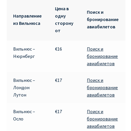
ДЕШЕВЫЕ АВИАБИЛЕТЫ В ВЕНУ
Цена в
Поиск и
Направление
одну
бронирование
ДЕШЕВЫЕ АВИАБИЛЕТЫ В ЛОНДОН
из Вильнюса
сторону
авиабилетов
от
ДЕШЕВЫЕ АВИАБИЛЕТЫ В МИЛАН
Вильнюс –
€16
Поиск и
ДЕШЕВЫЕ АВИАБИЛЕТЫ В ПАРИЖ
Нюрнберг
бронирование
авиабилетов
ДЕШЕВЫЕ АВИАБИЛЕТЫ НА КИПР
Вильнюс –
€17
Поиск и
ИНФОРМАЦИЯ ДЛЯ ПАССАЖИРОВ
Лондон
бронирование
Лутон
авиабилетов
ВЫБОР И БРОНИРОВАНИЯ МЕСТ В RYANAIR
Вильнюс –
€17
Поиск и
ЗАДЕРЖКА, ОТМЕНА, ПЕРЕНОС РЕЙСОВ RYANAIR
Осло
бронирование
авиабилетов
ИЗМЕНЕНИЕ БРОНИРОВАНИЯ