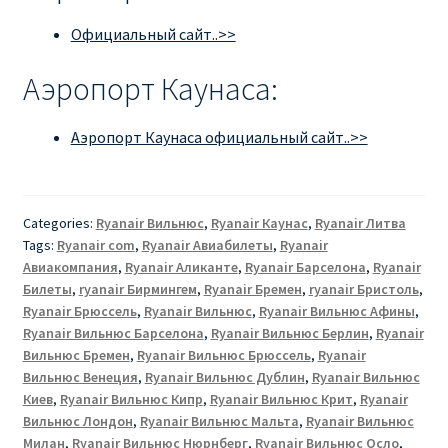
Официальный сайт..>>
Аэропорт Каунаса:
Аэропорт Каунаса официальный сайт..>>
Categories:
Ryanair Вильнюс
,
Ryanair Каунас
,
Ryanair Литва
Tags:
Ryanair com
,
Ryanair Авиабилеты
,
Ryanair
Авиакомпания
,
Ryanair Аликанте
,
Ryanair Барселона
,
Ryanair
Билеты
,
ryanair Бирмингем
,
Ryanair Бремен
,
ryanair Бристоль
,
Ryanair Брюссель
,
Ryanair Вильнюс
,
Ryanair Вильнюс Афины
,
Ryanair Вильнюс Барселона
,
Ryanair Вильнюс Берлин
,
Ryanair
Вильнюс Бремен
,
Ryanair Вильнюс Брюссель
,
Ryanair
Вильнюс Венеция
,
Ryanair Вильнюс Дублин
,
Ryanair Вильнюс
Киев
,
Ryanair Вильнюс Кипр
,
Ryanair Вильнюс Крит
,
Ryanair
Вильнюс Лондон
,
Ryanair Вильнюс Мальта
,
Ryanair Вильнюс
Милан
,
Ryanair Вильнюс Нюрнберг
,
Ryanair Вильнюс Осло
,