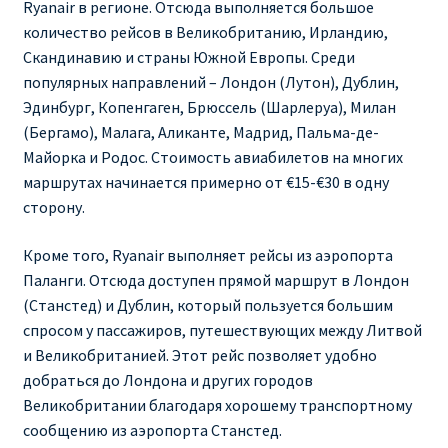
Ryanair в регионе. Отсюда выполняется большое
количество рейсов в Великобританию, Ирландию,
RYANAIR.COM НА РУССКОМ – кнфтфшкюсщь
Скандинавию и страны Южной Европы. Среди
популярных направлений – Лондон (Лутон), Дублин,
Авиабилеты Ryanair на Тенерифе от €15
Эдинбург, Копенгаген, Брюссель (Шарлеруа), Милан
(Бергамо), Малага, Аликанте, Мадрид, Пальма-де-
АВИАБИЛЕТЫ RYANAIR ОТ € 12
Майорка и Родос. Стоимость авиабилетов на многих
маршрутах начинается примерно от €15-€30 в одну
АВИАБИЛЕТЫ ВИЛЬНЮС БАРСЕЛОНА
сторону.
АВИАБИЛЕТЫ ХЕЛЬСИНКИ МИЛАН
Кроме того, Ryanair выполняет рейсы из аэропорта
Паланги. Отсюда доступен прямой маршрут в Лондон
Акции RYANAIR из Варшавы
(Станстед) и Дублин, который пользуется большим
спросом у пассажиров, путешествующих между Литвой
и Великобританией. Этот рейс позволяет удобно
Акции RYANAIR из Вильнюса
добраться до Лондона и других городов
Великобритании благодаря хорошему транспортному
Акции RYANAIR из Каунаса
сообщению из аэропорта Станстед.