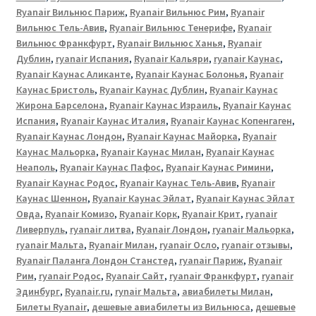
Ryanair Вильнюс Париж
,
Ryanair Вильнюс Рим
,
Ryanair
Вильнюс Тель-Авив
,
Ryanair Вильнюс Тенерифе
,
Ryanair
Вильнюс Франкфурт
,
Ryanair Вильнюс Ханья
,
Ryanair
Дублин
,
ryanair Испания
,
Ryanair Кальяри
,
ryanair Каунас
,
Ryanair Каунас Аликанте
,
Ryanair Каунас Болонья
,
Ryanair
Каунас Бристоль
,
Ryanair Каунас Дублин
,
Ryanair Каунас
Жирона Барселона
,
Ryanair Каунас Израиль
,
Ryanair Каунас
Испания
,
Ryanair Каунас Италия
,
Ryanair Каунас Копенгаген
,
Ryanair Каунас Лондон
,
Ryanair Каунас Майорка
,
Ryanair
Каунас Мальорка
,
Ryanair Каунас Милан
,
Ryanair Каунас
Неаполь
,
Ryanair Каунас Пафос
,
Ryanair Каунас Римини
,
Ryanair Каунас Родос
,
Ryanair Каунас Тель-Авив
,
Ryanair
Каунас Шеннон
,
Ryanair Каунас Эйлат
,
Ryanair Каунас Эйлат
Овда
,
Ryanair Комизо
,
Ryanair Корк
,
Ryanair Крит
,
ryanair
Ливерпуль
,
ryanair литва
,
Ryanair Лондон
,
ryanair Мальорка
,
ryanair Мальта
,
Ryanair Милан
,
ryanair Осло
,
ryanair отзывы
,
Ryanair Паланга Лондон Станстед
,
ryanair Париж
,
Ryanair
Рим
,
ryanair Родос
,
Ryanair Сайт
,
ryanair Франкфурт
,
ryanair
Эдинбург
,
Ryanair.ru
,
rynair Мальта
,
авиабилеты Милан
,
Билеты Ryanair
,
дешевые авиабилеты из Вильнюса
,
дешевые