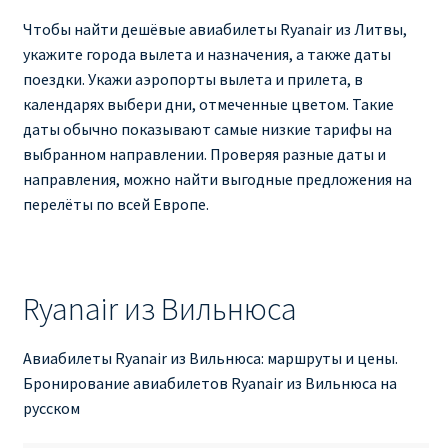
Аликанте
Чтобы найти дешёвые авиабилеты Ryanair из Литвы,
укажите города вылета и назначения, а также даты
Барселона
поездки. Укажи аэропорты вылета и прилета, в
календарях выбери дни, отмеченные цветом. Такие
БИЛЕТЫ RYANAIR | ПОИСК ЛУЧШЕЙ ЦЕНЫ |
даты обычно показывают самые низкие тарифы на
БРОНИРОВАНИЕ
выбранном направлении. Проверяя разные даты и
направления, можно найти выгодные предложения на
БИЛЕТЫ RYANAIR НА ЗАВТРА КУПИТЬ ОНЛАЙН
перелёты по всей Европе.
ДЕШЕВЫЕ АВИАБИЛЕТЫ В БАРСЕЛОНУ
Ryanair из Вильнюса
ДЕШЕВЫЕ АВИАБИЛЕТЫ В БЕРЛИН
ДЕШЕВЫЕ АВИАБИЛЕТЫ В БУХАРЕСТ
Авиабилеты Ryanair из Вильнюса: маршруты и цены.
Бронирование авиабилетов Ryanair из Вильнюса на
русском
ДЕШЕВЫЕ АВИАБИЛЕТЫ В ВАРШАВУ