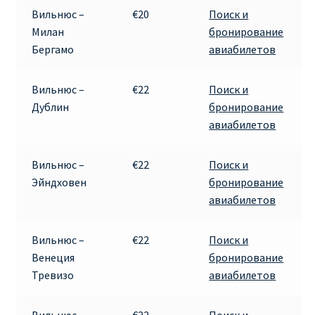
КУПИТЬ АВИАБИЛЕТЫ ДЕШЕВО
Вильнюс –
€20
Поиск и
Милан
бронирование
Милан
Бергамо
авиабилетов
Париж
Вильнюс –
€22
Поиск и
Дублин
бронирование
ПРАВИЛА РЕГИСТРАЦИИ
авиабилетов
ПРИЛОЖЕНИЕ RYANAIR НА РУССКОМ
Вильнюс –
€22
Поиск и
Эйндховен
бронирование
ПРОВОЗ БАГАЖА RYANAIR – ПРАВИЛА
авиабилетов
РАЙАНЭЙР НА РУССКОМ | КНФТФШК
Вильнюс –
€22
Поиск и
Венеция
бронирование
РЕГИСТРАЦИЯ НА РЕЙС RYANAIR
Тревизо
авиабилетов
Регистрация ребенка на рейс RYANAIR