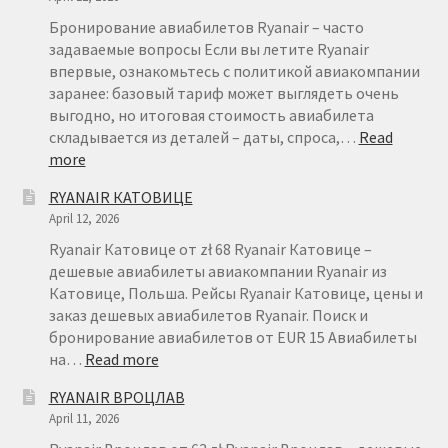
Бронирование авиабилетов Ryanair – часто
задаваемые вопросы Если вы летите Ryanair
впервые, ознакомьтесь с политикой авиакомпании
заранее: базовый тариф может выглядеть очень
выгодно, но итоговая стоимость авиабилета
складывается из деталей – даты, спроса,…
Read
:
more
БРОНИРОВАНИЕ
RYANAIR КАТОВИЦЕ
АВИАБИЛЕТОВ
April 12, 2026
RYANAIR
–
Ryanair Катовице от zł 68 Ryanair Катовице –
FAQ
дешевые авиабилеты авиакомпании Ryanair из
Катовице, Польша. Рейсы Ryanair Катовице, цены и
заказ дешевых авиабилетов Ryanair. Поиск и
бронирование авиабилетов от EUR 15 Авиабилеты
:
на…
Read more
RYANAIR
RYANAIR ВРОЦЛАВ
КАТОВИЦЕ
April 11, 2026