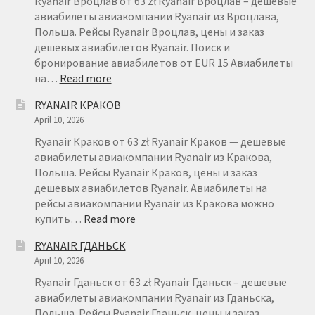
Ryanair Вроцлав от 63 zł Ryanair Вроцлав – дешевые
авиабилеты авиакомпании Ryanair из Вроцлава,
Польша. Рейсы Ryanair Вроцлав, цены и заказ
дешевых авиабилетов Ryanair. Поиск и
бронирование авиабилетов от EUR 15 Авиабилеты
:
на…
Read more
RYANAIR
RYANAIR КРАКОВ
ВРОЦЛАВ
April 10, 2026
Ryanair Краков от 63 zł Ryanair Краков — дешевые
авиабилеты авиакомпании Ryanair из Кракова,
Польша. Рейсы Ryanair Краков, цены и заказ
дешевых авиабилетов Ryanair. Авиабилеты на
рейсы авиакомпании Ryanair из Кракова можно
:
купить…
Read more
RYANAIR
RYANAIR ГДАНЬСК
КРАКОВ
April 10, 2026
Ryanair Гданьск от 63 zł Ryanair Гданьск – дешевые
авиабилеты авиакомпании Ryanair из Гданьска,
Польша. Рейсы Ryanair Гданьск, цены и заказ