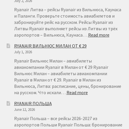
July 2, 2026
Ryanair Литва – рейсы Ryanair из Вильнюса, Каунаса
и Паланги. Проверьте стоимость авиабилетов и
забронируйте рейс на русском. Рейсы Ryanair из
Литвы Ryanair выполняет рейсы из Литвы из трёх
:
аэропортов – Вильнюса, Каунаса…
Read more
RYANAIR
RYANAIR ВИЛЬНЮС МИЛАН ОТ € 29
ЛИТВА
July 1, 2026
–
ДЕШЕВЫ
Ryanair Вильнюс Милан – авиабилеты
АВИАБИ
авиакомпании Ryanair в Милан от € 29 Ryanair
ИЗ
Вильнюс Милан – авиабилеты авиакомпании
ЛИТВЫ
Ryanair в Милан от € 29. Ryanair в Милан из
Вильнюса, Литва: расписание, цены, бронирование
:
на русском. Что искали…
Read more
RYANAIR
RYANAIR ПОЛЬША
ВИЛЬНЮС
June 12, 2026
МИЛАН
ОТ
Ryanair Польша – все рейсы 2026-2027 из
€
аэропортов Польши Ryanair Польша: бронирование