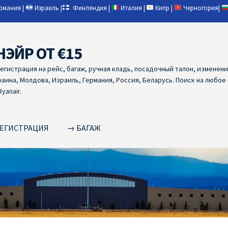
ермания
|
Израиль
|
Финляндия
|
Италия
|
Кипр
|
Черногория
|
НЭЙР ОТ €15
регистрация на рейс, багаж, ручная кладь, посадочный талон, изменен
раина, Молдова, Израиль, Германия, Россия, Беларусь. Поиск на любое
yanair.
ЕГИСТРАЦИЯ
→ БАГАЖ
NAIR PL ОТ € 9
Ryanair Беларусь
Ryanair Германия
Ryanair Грец
yanair из Варшавы
Ryanair из Вильнюса
Ryanair из Каунаса
Ryan
YANAIR ИЗ ТАЛЛИНА
Ryanair из Тампере
RYANAIR ИЗ ЧЕХИИ | 