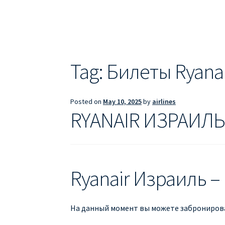
ДЕШЕВЫЕ АВИАБИЛЕТЫ В БАРСЕЛОНУ
Д
ДЕШЕВЫЕ АВИАБИЛЕТЫ В ВАРШАВУ
ДЕШ
ДЕШЕВЫЕ АВИАБИЛЕТЫ В ПАРИЖ
ДЕШЕВ
Tag:
Билеты Ryana
Информация по бронированию билетов Ry
Posted on
May 10, 2025
by
airlines
ПРАВИЛА РЕГИСТРАЦИИ
ПРИЛОЖЕНИЕ RY
RYANAIR ИЗРАИЛ
РЕГИСТРАЦИЯ НА РЕЙС RYANAIR
Регистра
Ryanair Израиль –
На данный момент вы можете забронирова