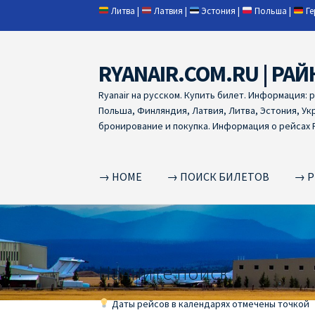
Литва
|
Латвия
|
Эстония
|
Польша
|
Г
RYANAIR.COM.RU | РАЙ
Skip
Skip
to
to
Ryanair на русском. Купить билет. Информация: 
navigation
content
Польша, Финляндия, Латвия, Литва, Эстония, Ук
бронирование и покупка. Информация о рейсах R
→ HOME
→ ПОИСК БИЛЕТОВ
→ Р
Home
RYANAIR | ПОИСК АВИАБИЛЕТОВ
RYA
RYANAIR ДОБАВИТЬ БАГАЖ
Ryanair зміни
R
Начните поиск
RYANAIR ИЗ РИГИ
Ryanair из Стокгольма
R
Даты рейсов в календарях отмечены точкой