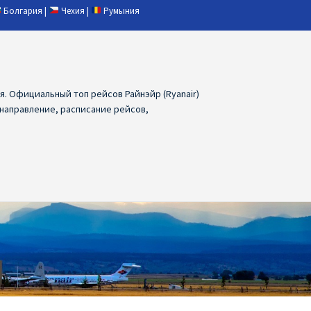
Болгария
|
Чехия
|
Румыния
ия. Официальный топ рейсов Райнэйр (Ryanair)
 направление, расписание рейсов,
ия
Ryanair дешевые авиабилеты
air из Лаппеенранты
Ryanair из Лондона
ПРАГА, ОСТРАВА, ПАРДУБИЦЕ, БРНО